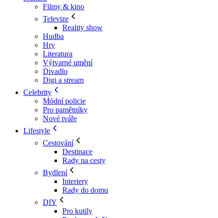
Filmy & kino
Televize
Reality show
Hudba
Hry
Literatura
Výtvarné umění
Divadlo
Digi a stream
Celebrity
Módní policie
Pro pamětníky
Nové tváře
Lifestyle
Cestování
Destinace
Rady na cesty
Bydlení
Interiery
Rady do domu
DIY
Pro kutily