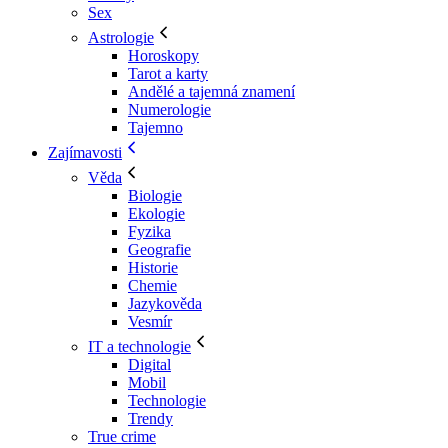
Sex
Astrologie
Horoskopy
Tarot a karty
Andělé a tajemná znamení
Numerologie
Tajemno
Zajímavosti
Věda
Biologie
Ekologie
Fyzika
Geografie
Historie
Chemie
Jazykověda
Vesmír
IT a technologie
Digital
Mobil
Technologie
Trendy
True crime