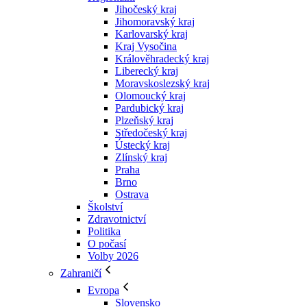
Jihočeský kraj
Jihomoravský kraj
Karlovarský kraj
Kraj Vysočina
Králověhradecký kraj
Liberecký kraj
Moravskoslezský kraj
Olomoucký kraj
Pardubický kraj
Plzeňský kraj
Středočeský kraj
Ústecký kraj
Zlínský kraj
Praha
Brno
Ostrava
Školství
Zdravotnictví
Politika
O počasí
Volby 2026
Zahraničí
Evropa
Slovensko