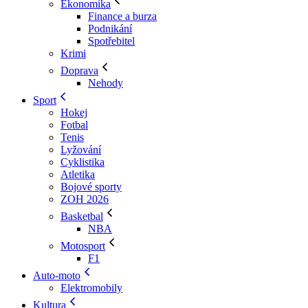
Ekonomika
Finance a burza
Podnikání
Spotřebitel
Krimi
Doprava
Nehody
Sport
Hokej
Fotbal
Tenis
Lyžování
Cyklistika
Atletika
Bojové sporty
ZOH 2026
Basketbal
NBA
Motosport
F1
Auto-moto
Elektromobily
Kultura