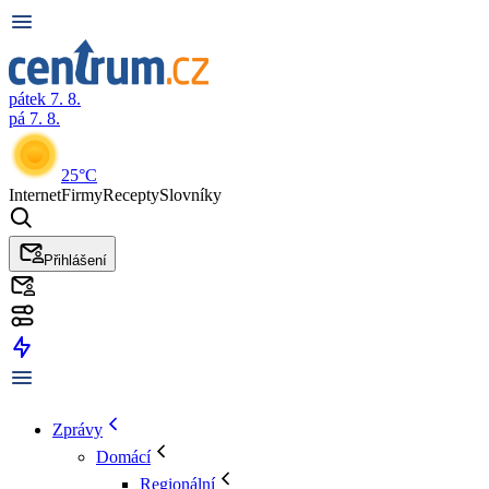
pátek 7. 8.
pá 7. 8.
25°C
Internet
Firmy
Recepty
Slovníky
Přihlášení
Zprávy
Domácí
Regionální