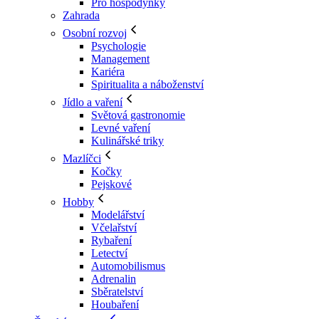
Pro hospodyňky
Zahrada
Osobní rozvoj
Psychologie
Management
Kariéra
Spiritualita a náboženství
Jídlo a vaření
Světová gastronomie
Levné vaření
Kulinářské triky
Mazlíčci
Kočky
Pejskové
Hobby
Modelářství
Včelařství
Rybaření
Letectví
Automobilismus
Adrenalin
Sběratelství
Houbaření