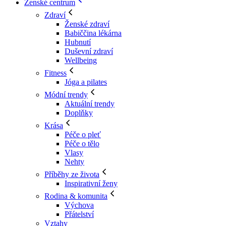
Ženské centrum
Zdraví
Ženské zdraví
Babiččina lékárna
Hubnutí
Duševní zdraví
Wellbeing
Fitness
Jóga a pilates
Módní trendy
Aktuální trendy
Doplňky
Krása
Péče o pleť
Péče o tělo
Vlasy
Nehty
Příběhy ze života
Inspirativní ženy
Rodina & komunita
Výchova
Přátelství
Vztahy