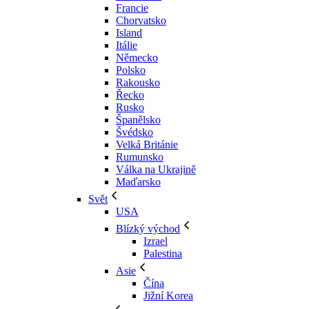
Francie
Chorvatsko
Island
Itálie
Německo
Polsko
Rakousko
Řecko
Rusko
Španělsko
Švédsko
Velká Británie
Rumunsko
Válka na Ukrajině
Maďarsko
Svět
USA
Blízký východ
Izrael
Palestina
Asie
Čína
Jižní Korea