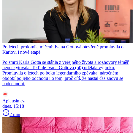
Po letech prolomila mlčení: Ivana Gottová otevřeně promluvila o
Karlovi i nové etapě
Po smrti Karla Gotta se stáhla z veřejného života a rozhovory téměř
neposkytovala. Teď ale Ivana Gottová (50) udělala výjimku.
Promluvila o letech po boku legendárního zpěváka, náročném
období po jeho odchodu i o tom, proč cítí, že nastal čas znovu se
nadechnout.
Aplausin.cz
dnes, 15:18
2 min