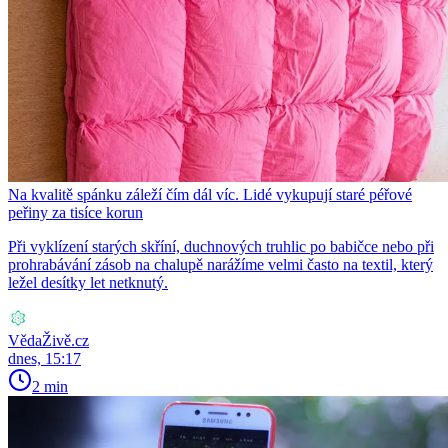
Na kvalitě spánku záleží čím dál víc. Lidé vykupují staré péřové
peřiny za tisíce korun
Při vyklízení starých skříní, duchnových truhlic po babičce nebo při
prohrabávání zásob na chalupě narážíme velmi často na textil, který
ležel desítky let netknutý.
VědaŽivě.cz
dnes, 15:17
2 min