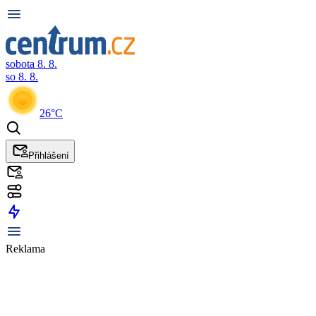
sobota 8. 8.
so 8. 8.
26°C
Přihlášení
Reklama