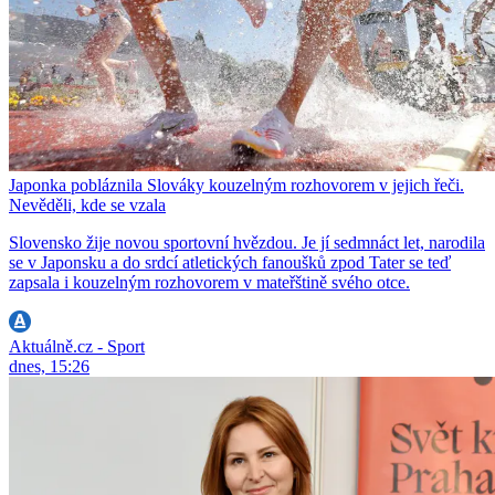
Japonka pobláznila Slováky kouzelným rozhovorem v jejich řeči.
Nevěděli, kde se vzala
Slovensko žije novou sportovní hvězdou. Je jí sedmnáct let, narodila
se v Japonsku a do srdcí atletických fanoušků zpod Tater se teď
zapsala i kouzelným rozhovorem v mateřštině svého otce.
Aktuálně.cz - Sport
dnes, 15:26