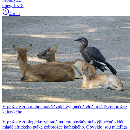
Mobify.cz
dnes, 16:18
4 min
V pražské zoo mohou návštěvníci výjimečně vidět mládě zoborožce
kaferského
V pražské zoologické zahradě mohou návštěvníci výjimečně vidět
mládě afrického ptáka zoborožce kaferského. Obvykle jsou mláďata