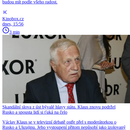
budou mít podle všeho radost.
Kinobox.cz
dnes, 15:56
3 min
Skandální slova z úst bývalé hlavy státu. Klaus znovu podržel
Rusko a spousta lidí si ťuká na čelo
Václav Klaus se v televizní debatě ostře přel s moderátorkou o
Rusko a Ukrajinu. Jeho vystoupení přitom nepůsobí jako izolovaný