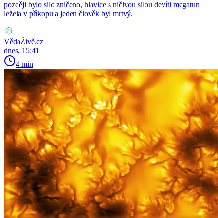
později bylo silo zničeno, hlavice s ničivou silou devíti megatun
ležela v příkopu a jeden člověk byl mrtvý.
VědaŽivě.cz
dnes, 15:41
4 min