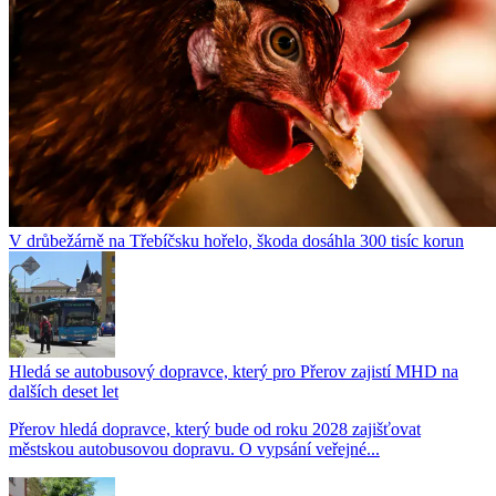
V drůbežárně na Třebíčsku hořelo, škoda dosáhla 300 tisíc korun
Hledá se autobusový dopravce, který pro Přerov zajistí MHD na
dalších deset let
Přerov hledá dopravce, který bude od roku 2028 zajišťovat
městskou autobusovou dopravu. O vypsání veřejné...