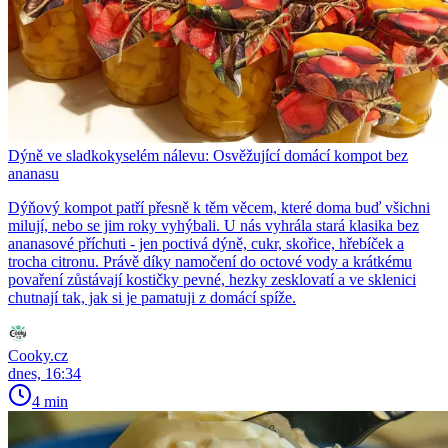
Dýně ve sladkokyselém nálevu: Osvěžující domácí kompot bez
ananasu
Dýňový kompot patří přesně k těm věcem, které doma buď všichni
milují, nebo se jim roky vyhýbali. U nás vyhrála stará klasika bez
ananasové příchuti - jen poctivá dýně, cukr, skořice, hřebíček a
trocha citronu. Právě díky namočení do octové vody a krátkému
povaření zůstávají kostičky pevné, hezky zesklovatí a ve sklenici
chutnají tak, jak si je pamatuji z domácí spíže.
Cooky.cz
dnes, 16:34
4 min