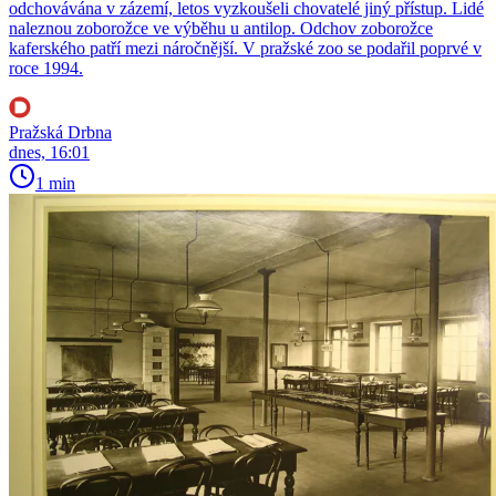
odchovávána v zázemí, letos vyzkoušeli chovatelé jiný přístup. Lidé
naleznou zoborožce ve výběhu u antilop. Odchov zoborožce
kaferského patří mezi náročnější. V pražské zoo se podařil poprvé v
roce 1994.
Pražská Drbna
dnes, 16:01
1 min