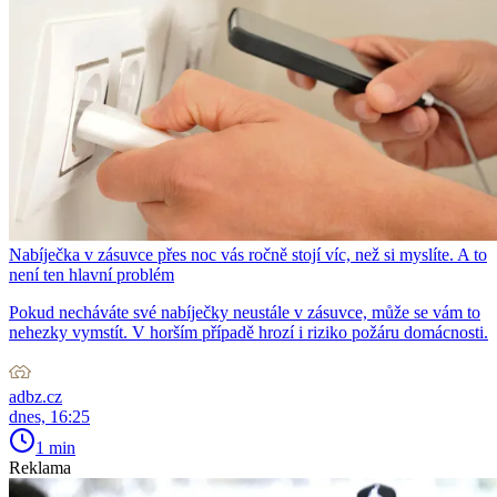
Nabíječka v zásuvce přes noc vás ročně stojí víc, než si myslíte. A to
není ten hlavní problém
Pokud necháváte své nabíječky neustále v zásuvce, může se vám to
nehezky vymstít. V horším případě hrozí i riziko požáru domácnosti.
adbz.cz
dnes, 16:25
1 min
Reklama