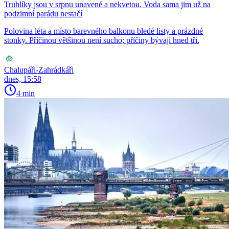
Truhlíky jsou v srpnu unavené a nekvetou. Voda sama jim už na
podzimní parádu nestačí
Polovina léta a místo barevného balkonu bledé listy a prázdné
stonky. Příčinou většinou není sucho; příčiny bývají hned tři.
Chalupáři-Zahrádkáři
dnes, 15:58
4 min