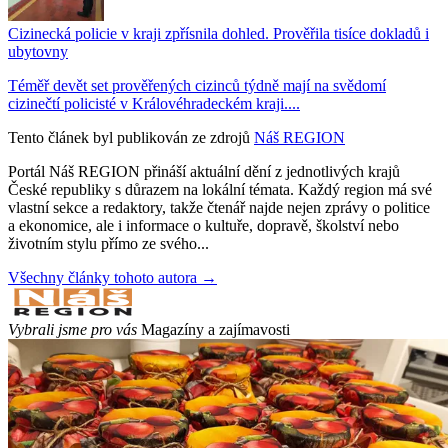
Cizinecká policie v kraji zpřísnila dohled. Prověřila tisíce dokladů i
ubytovny
Téměř devět set prověřených cizinců týdně mají na svědomí
cizinečtí policisté v Královéhradeckém kraji....
Tento článek byl publikován ze zdrojů
Náš REGION
Portál Náš REGION přináší aktuální dění z jednotlivých krajů
České republiky s důrazem na lokální témata. Každý region má své
vlastní sekce a redaktory, takže čtenář najde nejen zprávy o politice
a ekonomice, ale i informace o kultuře, dopravě, školství nebo
životním stylu přímo ze svého...
Všechny články tohoto autora →
Vybrali jsme pro vás
Magazíny a zajímavosti