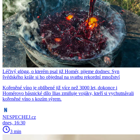
Léčivý glögg, o kterém psal již Homér, pijeme dodnes: Syn
švédského krále si ho objednal na svatbu rekordní množství
Kořeněné víno je oblíbené již více než 3000 let, dokonce i
Homérovo básnické dílo Ilias zmiňuje vojáky, kteří si vychutnávali
kořeněné víno s kozím sýrem.
NESPECHEJ.cz
dnes, 16:30
3 min