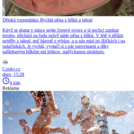
Dětská vzpomínka: Rychlá pěna z bílků a jahod
Když se doma v misce sejde čerstvé ovoce a já nechci zapínat
troubu, přichází na řadu právě tahle pěna z bílků. V létě ji dělám
nejdřív z jahod, teď hlavně z rybízu, a u nás mizí po lžičkách i na
palačinkách. Je rychlá, vystačí si s pár surovinami a díky
našlehaným bílkům má lehkou, nadýchanou strukturu.
Cooky.cz
dnes, 15:28
4 min
Reklama