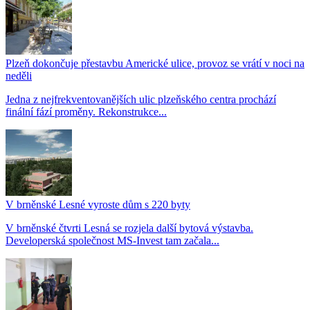
Plzeň dokončuje přestavbu Americké ulice, provoz se vrátí v noci na
neděli
Jedna z nejfrekventovanějších ulic plzeňského centra prochází
finální fází proměny. Rekonstrukce...
V brněnské Lesné vyroste dům s 220 byty
V brněnské čtvrti Lesná se rozjela další bytová výstavba.
Developerská společnost MS-Invest tam začala...