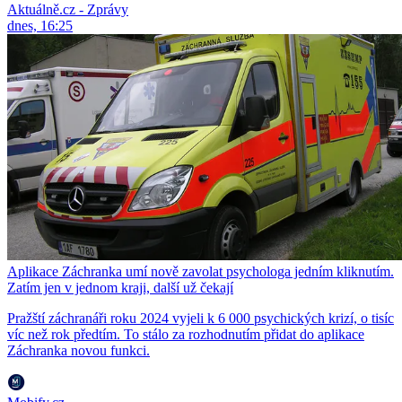
Aktuálně.cz - Zprávy
dnes, 16:25
Aplikace Záchranka umí nově zavolat psychologa jedním kliknutím.
Zatím jen v jednom kraji, další už čekají
Pražští záchranáři roku 2024 vyjeli k 6 000 psychických krizí, o tisíc
víc než rok předtím. To stálo za rozhodnutím přidat do aplikace
Záchranka novou funkci.