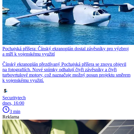
Pochajská příšera: Čínský ekranoplán dostal závěsníky pro výzbroj
a míří k vojenskému využití
Čínský ekranoplán přezdívaný Pochajská příšera se znovu objevil
na fotografiích. Nové snímky odhalují čtyři závěsníky a čtyři
turbovrtulové motory, což naznačuje možný posun projektu směrem
k vojenskému využití.
Securitytech
dnes, 16:00
3 min
Reklama