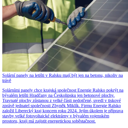
Solární panely na letišti v Ralsku mají být jen na betonu, nikoliv na
trávě
Solárními panely chce krajská společnost Energie Ralsko pokrýt na
bývalém letišti Hradčany na Českolipsku jen betonové plochy.
Travnaté plochy zůstanou z velké části nedotčené, uvedl v tiskové
zprávě jednatel společnosti Zbyněk Miklík. Firmu Energie Ralsko
založil Liberecký kraj koncem roku 2024. Jejím úkolem je příprava
stavby velké fotovoltaické elektrárny v bývalém vojenském
prostoru, kraji má zajistit energetickou soběstačnost.