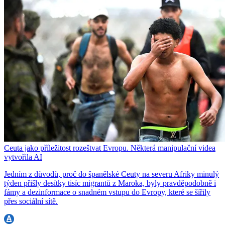
Ceuta jako příležitost rozeštvat Evropu. Některá manipulační videa
vytvořila AI
Jedním z důvodů, proč do španělské Ceuty na severu Afriky minulý
týden přišly desítky tisíc migrantů z Maroka, byly pravděpodobně i
fámy a dezinformace o snadném vstupu do Evropy, které se šířily
přes sociální sítě.