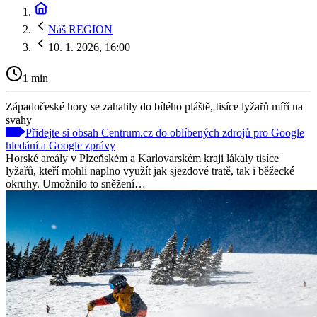
Náš REGION
10. 1. 2026, 16:00
1 min
Západočeské hory se zahalily do bílého pláště, tisíce lyžařů míří na
svahy
Přidejte si obsah Centrum.cz do oblíbených zdrojů pro Google
hledání a Google zprávy
Horské areály v Plzeňském a Karlovarském kraji lákaly tisíce
lyžařů, kteří mohli naplno využít jak sjezdové tratě, tak i běžecké
okruhy. Umožnilo to sněžení…