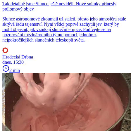
Tak detailně jsme Slunce ještě neviděli. Nové snímky přinesly
průlomový objev
Slunce astronomové zkoumají už staletí, přesto jeho atmosféra stále
skrývá řadu tajemství. Nyní vědci poprvé zachytili jev, který by
mohl objasnit, jak vznikají sluneční erupce. Podívejte se na
pozorování mezinárodního týmu pomocí jednoho z
nejpokročilejších slunečních teleskopů světa.
Hradecká Drbna
dnes, 15:30
2 min