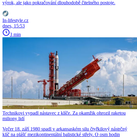
výrok, ale jako pokračování dlouhodobě čitelného postoje.
In-lifestyle.cz
dnes, 15:53
3 min
Technikovi vypadl nástavec z klíče. Za okamžik ohrozil raketou
miliony lidí
Večer 18. září 1980 spadl v arkansaském silu čtyřkilový nástrčný
klíč na plášť mezikontinentální balistické střely. O osm hodin