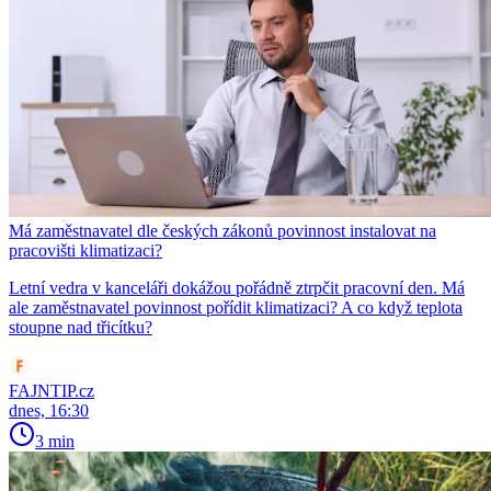
Má zaměstnavatel dle českých zákonů povinnost instalovat na
pracovišti klimatizaci?
Letní vedra v kanceláři dokážou pořádně ztrpčit pracovní den. Má
ale zaměstnavatel povinnost pořídit klimatizaci? A co když teplota
stoupne nad třicítku?
FAJNTIP.cz
dnes, 16:30
3 min