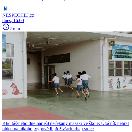
NESPECHEJ.cz
dnes, 16:00
2 min
Klid běžného dne narušil nečekaný masakr ve škole: Útočník nebral
ohled na nikoho, výpovědi přeživších trhají srdce