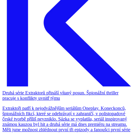
Druhá série Extraktorů přináší vítaný posun. Špionážní thriller
pracuje s konflikty uvnitř týmu
Extraktoři patří k nejodvážnějším seriálům Oneplay. Koneckonců,
špionážních fikcí, které se odehrávají v zahraničí, v polistopadové
české tvorbě příliš nevzniklo. Sázka se vyplatila, seriál inspirovaný
známou kauzou byl hit a druhá série má dnes premiéru na streamu.
Měli jsme možnost zhlédnout první tři epizody a fanoušci první série