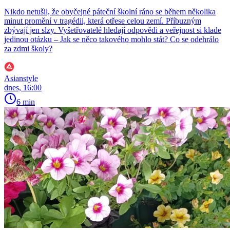
Nikdo netušil, že obyčejné páteční školní ráno se během několika
minut promění v tragédii, která otřese celou zemí. Příbuzným
zbývají jen slzy. Vyšetřovatelé hledají odpovědi a veřejnost si klade
jedinou otázku – Jak se něco takového mohlo stát? Co se odehrálo
za zdmi školy?
Asianstyle
dnes, 16:00
6 min