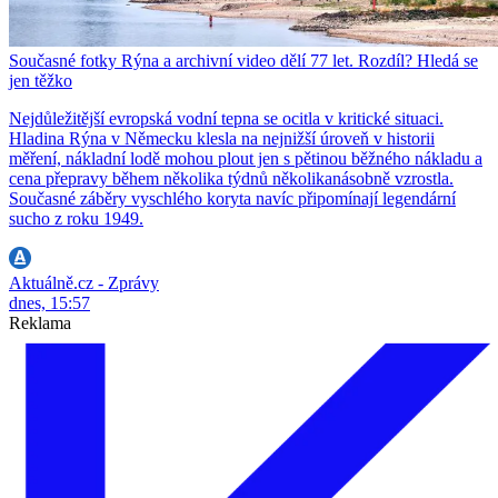
Současné fotky Rýna a archivní video dělí 77 let. Rozdíl? Hledá se
jen těžko
Nejdůležitější evropská vodní tepna se ocitla v kritické situaci.
Hladina Rýna v Německu klesla na nejnižší úroveň v historii
měření, nákladní lodě mohou plout jen s pětinou běžného nákladu a
cena přepravy během několika týdnů několikanásobně vzrostla.
Současné záběry vyschlého koryta navíc připomínají legendární
sucho z roku 1949.
Aktuálně.cz - Zprávy
dnes, 15:57
Reklama