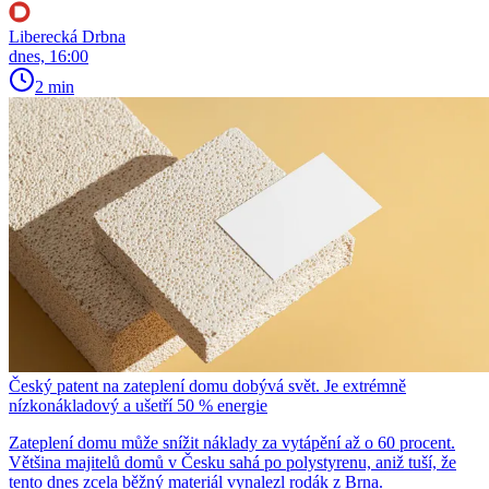
Liberecká Drbna
dnes, 16:00
2 min
Český patent na zateplení domu dobývá svět. Je extrémně
nízkonákladový a ušetří 50 % energie
Zateplení domu může snížit náklady za vytápění až o 60 procent.
Většina majitelů domů v Česku sahá po polystyrenu, aniž tuší, že
tento dnes zcela běžný materiál vynalezl rodák z Brna.