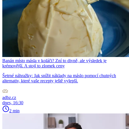
Banán místo másla v koláči? Zní to divně, ale výsledek je
krémovější. A stojí to zlomek ceny
Šetrné náhražky: Jak snížit náklady na máslo pomocí chutných
alternativ, které vaše recepty ještě vylepší.
adbz.cz
dnes, 16:30
2 min