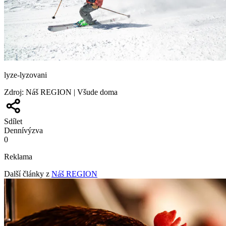
lyze-lyzovani
Zdroj
:
Náš REGION | Všude doma
Sdílet
Denní
výzva
0
Reklama
Další články z
Náš REGION