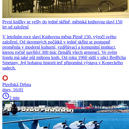
První knížky se vešly do jedné skříně, městská knihovna slaví 150
let od založení
V letošním roce slaví Knihovna města Plzně 150. výročí svého
založení. Od skromných počátků v jedné skříni se postupně
proměnila v moderní kulturní, vzdělávací a komunitní instituci,
kterou ročně navštíví 300 tisíc čtenářů všech generací. Ve svém
fondu má také půl milionu knih. Od roku 1960 sídlí v ulici Bedřicha
Smetany. Její bohatou historii teď připomíná výstava v Kopeckého
sadech.
Plzeňská Drbna
dnes, 16:01
2 min