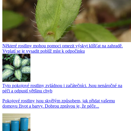
Některé rostliny mohou pomoci omezit výskyt klíšťat na zahradě.
Vyplatí se je vysadit poblíž míst k odpočinku
Tyto pokojové rostliny zvládnou i začátečníci. Jsou nenáročné na
péči a odpustí většinu chyb
Pokojové rostliny jsou skvělým způsobem, jak přidat vašemu
domovu život a barvy. Dobrou zprávou je, že péče...