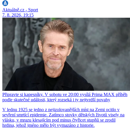
Aktuálně.cz - Sport
7. 8. 2026, 19:15
Připravte si kapesníky. V sobotu ve 20:00 vysílá Prima MAX příběh
podle skutečné události, který rozseká i ty nejtvrdší povahy
V lednu 1925 se jedno z nejizolovanějších míst na Zemi ocitlo v
sevření smrtící epidemie. Zatímco stovky dětských životů visely na
vlásku, v mrazu klesajícím pod minus čtyřicet stupňů se zrodil
hrdina, jehož jméno mělo být vymazáno z historie.