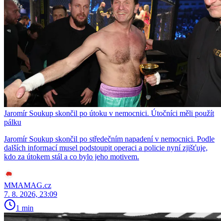
Jaromír Soukup skončil po útoku v nemocnici. Útočníci měli použít
pálku
Jaromír Soukup skončil po středečním napadení v nemocnici. Podle
dalších informací musel podstoupit operaci a policie nyní zjišťuje,
kdo za útokem stál a co bylo jeho motivem.
MMAMAG.cz
7. 8. 2026, 23:09
1 min