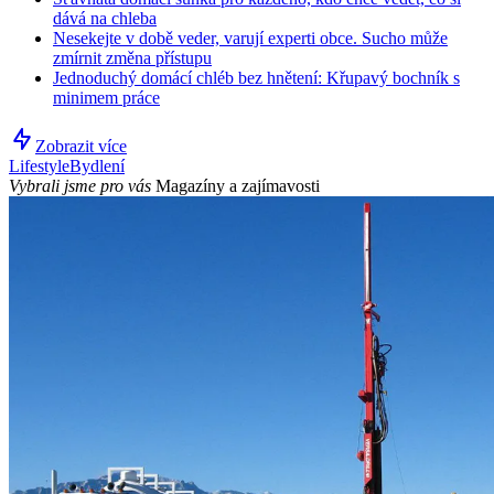
dává na chleba
Nesekejte v době veder, varují experti obce. Sucho může
zmírnit změna přístupu
Jednoduchý domácí chléb bez hnětení: Křupavý bochník s
minimem práce
Zobrazit více
Lifestyle
Bydlení
Vybrali jsme pro vás
Magazíny a zajímavosti