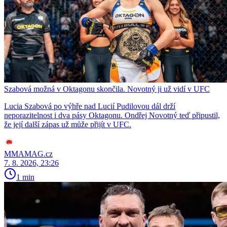
Szabová možná v Oktagonu skončila. Novotný ji už vidí v UFC
Lucia Szabová po výhře nad Lucií Pudilovou dál drží
neporazitelnost i dva pásy Oktagonu. Ondřej Novotný teď připustil,
že její další zápas už může přijít v UFC.
MMAMAG.cz
7. 8. 2026, 23:26
1 min