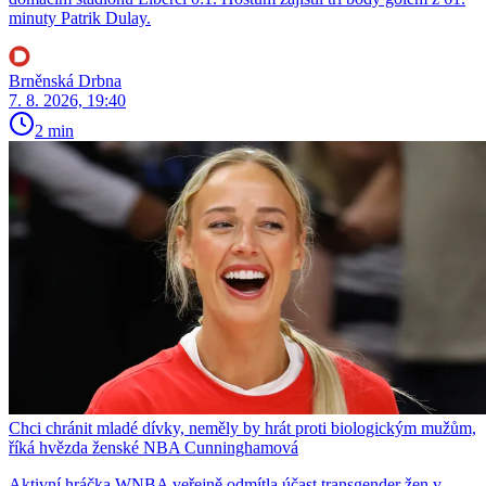
minuty Patrik Dulay.
Brněnská Drbna
7. 8. 2026, 19:40
2 min
Chci chránit mladé dívky, neměly by hrát proti biologickým mužům,
říká hvězda ženské NBA Cunninghamová
Aktivní hráčka WNBA veřejně odmítla účast transgender žen v