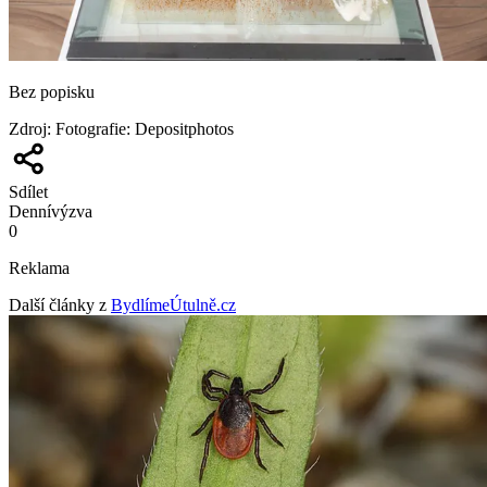
Bez popisku
Zdroj
:
Fotografie: Depositphotos
Sdílet
Denní
výzva
0
Reklama
Další články z
BydlímeÚtulně.cz