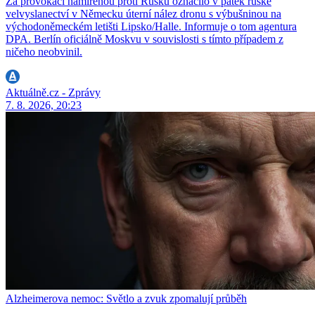
Za provokaci namířenou proti Rusku označilo v pátek ruské
velvyslanectví v Německu úterní nález dronu s výbušninou na
východoněmeckém letišti Lipsko/Halle. Informuje o tom agentura
DPA. Berlín oficiálně Moskvu v souvislosti s tímto případem z
ničeho neobvinil.
Aktuálně.cz - Zprávy
7. 8. 2026, 20:23
Alzheimerova nemoc: Světlo a zvuk zpomalují průběh