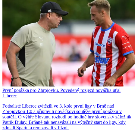
První porážka pro Zbrojovku. Povedený rozjezd nováčka uťal
Liberec
Fotbalisté Liberce zvítězili ve 3. kole první ligy v Brně nad
Zbrojovkou 1:0 a připravili nováčkovi soutěže první porážku v
soutěži. O výhře Slovanu rozhodl po hodině hry slovenský záložník
Patrik Dulay. Brňané tak nenavázali na výtečný start do ligy, kdy
zdolali Spartu a remizovali v Plzni.