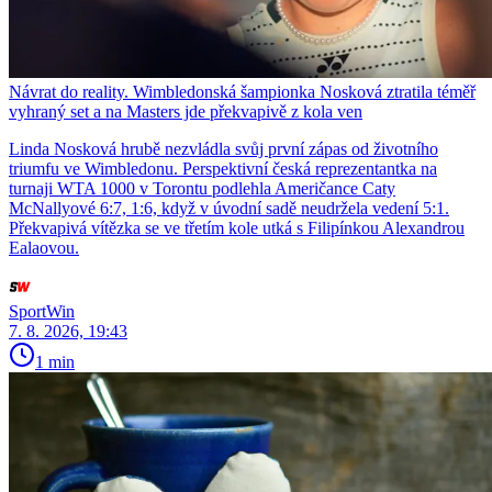
Návrat do reality. Wimbledonská šampionka Nosková ztratila téměř
vyhraný set a na Masters jde překvapivě z kola ven
Linda Nosková hrubě nezvládla svůj první zápas od životního
triumfu ve Wimbledonu. Perspektivní česká reprezentantka na
turnaji WTA 1000 v Torontu podlehla Američance Caty
McNallyové 6:7, 1:6, když v úvodní sadě neudržela vedení 5:1.
Překvapivá vítězka se ve třetím kole utká s Filipínkou Alexandrou
Ealaovou.
SportWin
7. 8. 2026, 19:43
1 min