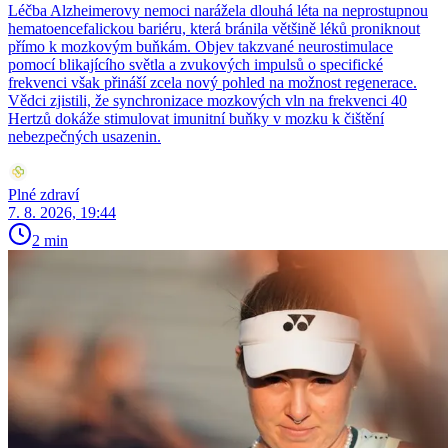
Léčba Alzheimerovy nemoci narážela dlouhá léta na neprostupnou
hematoencefalickou bariéru, která bránila většině léků proniknout
přímo k mozkovým buňkám. Objev takzvané neurostimulace
pomocí blikajícího světla a zvukových impulsů o specifické
frekvenci však přináší zcela nový pohled na možnost regenerace.
Vědci zjistili, že synchronizace mozkových vln na frekvenci 40
Hertzů dokáže stimulovat imunitní buňky v mozku k čištění
nebezpečných usazenin.
Plné zdraví
7. 8. 2026, 19:44
2 min