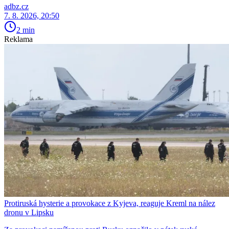
adbz.cz
7. 8. 2026, 20:50
2 min
Reklama
Protiruská hysterie a provokace z Kyjeva, reaguje Kreml na nález
dronu v Lipsku