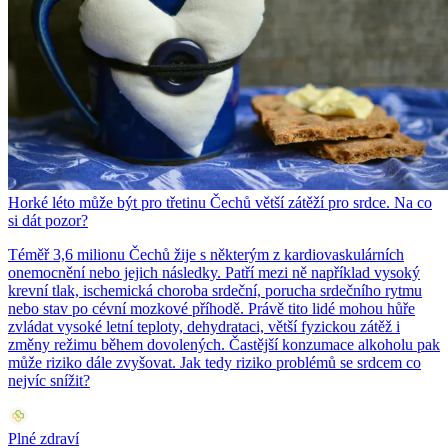
Horké léto může být pro třetinu Čechů větší zátěží pro srdce. Na co
si dát pozor?
Téměř 3,6 milionu Čechů žije s některým z kardiovaskulárních
onemocnění nebo jejich následky. Patří mezi ně například vysoký
krevní tlak, ischemická choroba srdeční, porucha srdečního rytmu
nebo stav po cévní mozkové příhodě. Právě tito lidé mohou hůře
zvládat vysoké letní teploty, dehydrataci, větší fyzickou zátěž i
změny režimu během dovolených. Častější konzumace alkoholu pak
může riziko dále zvyšovat. Jak tedy riziko problémů se srdcem co
nejvíc snížit?
Plné zdraví