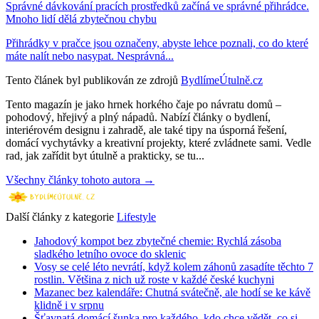
Správné dávkování pracích prostředků začíná ve správné přihrádce.
Mnoho lidí dělá zbytečnou chybu
Přihrádky v pračce jsou označeny, abyste lehce poznali, co do které
máte nalít nebo nasypat. Nesprávná...
Tento článek byl publikován ze zdrojů
BydlímeÚtulně.cz
Tento magazín je jako hrnek horkého čaje po návratu domů –
pohodový, hřejivý a plný nápadů. Nabízí články o bydlení,
interiérovém designu i zahradě, ale také tipy na úsporná řešení,
domácí vychytávky a kreativní projekty, které zvládnete sami. Vedle
rad, jak zařídit byt útulně a prakticky, se tu...
Všechny články tohoto autora →
Další články z kategorie
Lifestyle
Jahodový kompot bez zbytečné chemie: Rychlá zásoba
sladkého letního ovoce do sklenic
Vosy se celé léto nevrátí, když kolem záhonů zasadíte těchto 7
rostlin. Většina z nich už roste v každé české kuchyni
Mazanec bez kalendáře: Chutná svátečně, ale hodí se ke kávě
klidně i v srpnu
Šťavnatá domácí šunka pro každého, kdo chce vědět, co si