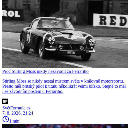
Proč Stirling Moss nikdy nezávodil za Ferrariho
Stirling Moss se nikdy nestal mistrem světa v královně motorsportu.
Přesto měl britský pilot k titulu několikrát velmi blízko. Stejně to měl
i se závodním postem u Ferrariho.
SvětFormule.cz
7. 8. 2026, 21:24
1 min