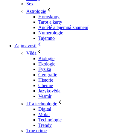
Sex
Astrologie
Horoskopy
Tarot a karty
Andělé a tajemná znamení
Numerologie
Tajemno
Zajímavosti
Věda
Biologie
Ekologie
Fyzika
Geografie
Historie
Chemie
Jazykověda
Vesmír
IT a technologie
Digital
Mobil
Technologie
Trendy
True crime