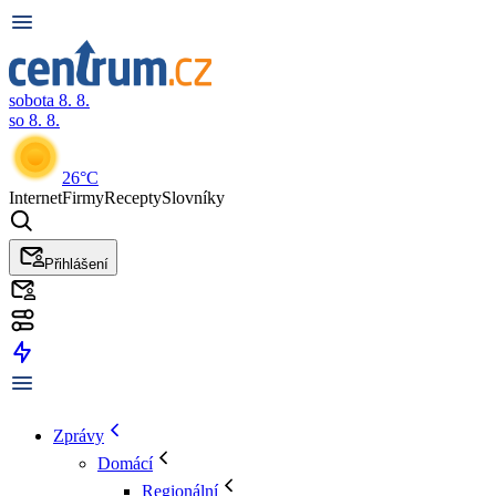
sobota 8. 8.
so 8. 8.
26°C
Internet
Firmy
Recepty
Slovníky
Přihlášení
Zprávy
Domácí
Regionální