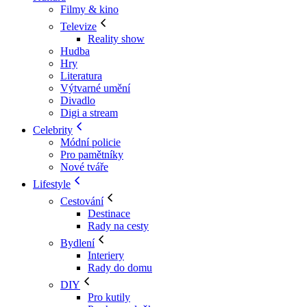
Filmy & kino
Televize
Reality show
Hudba
Hry
Literatura
Výtvarné umění
Divadlo
Digi a stream
Celebrity
Módní policie
Pro pamětníky
Nové tváře
Lifestyle
Cestování
Destinace
Rady na cesty
Bydlení
Interiery
Rady do domu
DIY
Pro kutily