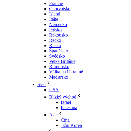
Francie
Chorvatsko
Island
Itálie
Německo
Polsko
Rakousko
Řecko
Rusko
Španělsko
Švédsko
Velká Británie
Rumunsko
Válka na Ukrajině
Maďarsko
Svět
USA
Blízký východ
Izrael
Palestina
Asie
Čína
Jižní Korea