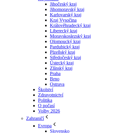
Jihočeský kraj
Jihomoravský kraj
Karlovarský kraj
Kraj Vysočina
Králověhradecký kraj
Liberecký kraj
Moravskoslezský kraj
Olomoucký kraj
Pardubický kraj
Plzeňský kraj
Středočeský kraj
Ústecký kraj
Zlínský kraj
Praha
Brno
Ostrava
Školství
Zdravotnictví
Politika
O počasí
Volby 2026
Zahraničí
Evropa
Slovensko