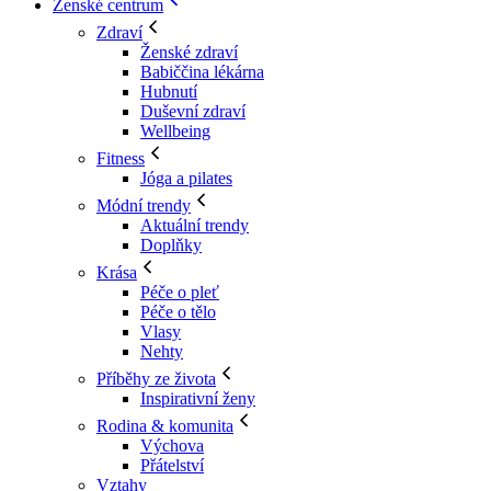
Ženské centrum
Zdraví
Ženské zdraví
Babiččina lékárna
Hubnutí
Duševní zdraví
Wellbeing
Fitness
Jóga a pilates
Módní trendy
Aktuální trendy
Doplňky
Krása
Péče o pleť
Péče o tělo
Vlasy
Nehty
Příběhy ze života
Inspirativní ženy
Rodina & komunita
Výchova
Přátelství
Vztahy