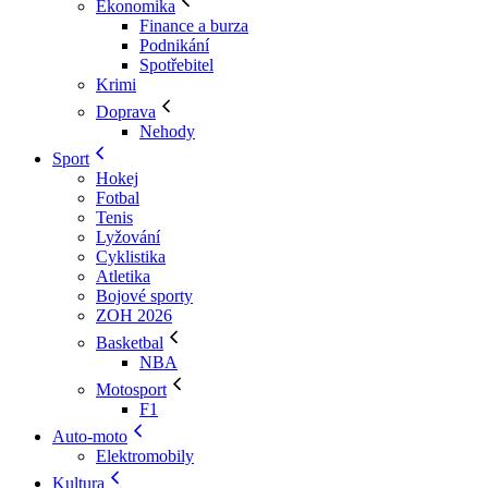
Ekonomika
Finance a burza
Podnikání
Spotřebitel
Krimi
Doprava
Nehody
Sport
Hokej
Fotbal
Tenis
Lyžování
Cyklistika
Atletika
Bojové sporty
ZOH 2026
Basketbal
NBA
Motosport
F1
Auto-moto
Elektromobily
Kultura