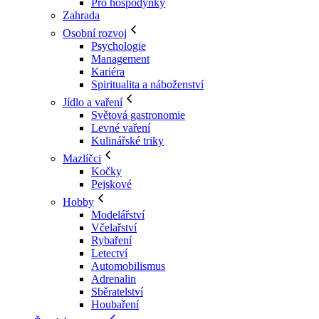
Pro hospodyňky
Zahrada
Osobní rozvoj
Psychologie
Management
Kariéra
Spiritualita a náboženství
Jídlo a vaření
Světová gastronomie
Levné vaření
Kulinářské triky
Mazlíčci
Kočky
Pejskové
Hobby
Modelářství
Včelařství
Rybaření
Letectví
Automobilismus
Adrenalin
Sběratelství
Houbaření