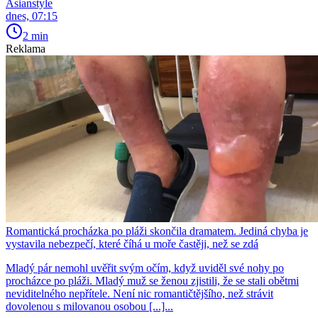
Asianstyle
dnes, 07:15
2 min
Reklama
Romantická procházka po pláži skončila dramatem. Jediná chyba je
vystavila nebezpečí, které číhá u moře častěji, než se zdá
Mladý pár nemohl uvěřit svým očím, když uviděl své nohy po
procházce po pláži. Mladý muž se ženou zjistili, že se stali obětmi
neviditelného nepřítele. Není nic romantičtějšího, než strávit
dovolenou s milovanou osobou [...]...