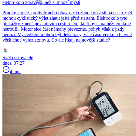
elektrokolo zdravější, než si mnozí myslí
Prudké kopce, protivítr nebo obava, zda zbude dost sil na cestu zpět,
mohou cyklistický výlet zhatit ještě před startem. Elektrokolo tyto
překážky zmenšuje a otevírá cestu i těm, kteří by si na běžném kole
netroufli. Motor sice část námahy převezme, pohyb však z jízdy
nemizí. Výsledkem mohou být delší trasy, více času venku a hlavně
větší chuť vyrazit znovu. Co ale říkají nejnovější studie?
Svět cestovatele
dnes, 07:27
4 min