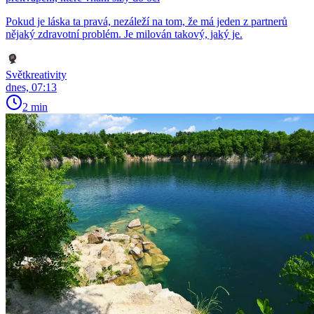
Pokud je láska ta pravá, nezáleží na tom, že má jeden z partnerů
nějaký zdravotní problém. Je milován takový, jaký je.
Světkreativity
dnes, 07:13
2 min