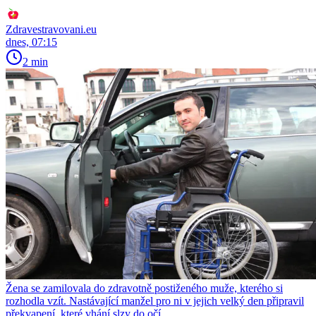
Zdravestravovani.eu
dnes, 07:15
2 min
Žena se zamilovala do zdravotně postiženého muže, kterého si
rozhodla vzít. Nastávající manžel pro ni v jejich velký den připravil
překvapení, které vhání slzy do očí