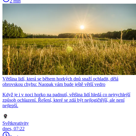
2 min
Většina lidí, která se během horkých dnů snaží ochladit, dělá
obrovskou chybu: Naopak vám bude ještě větší vedro
Když je i v noci horko na padnutí, většina lidí hledá co nejrychlejší
způsob ochlazení. Řešení, které se zdá být nejlogičtější, ale není
nejlepší.
Světkreativity
dnes, 07:22