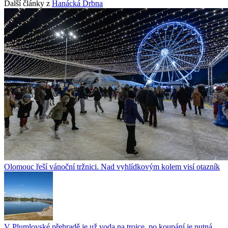
Další články z
Hanácká Drbna
Olomouc řeší vánoční tržnici. Nad vyhlídkovým kolem visí otazník
V Plumlovské přehradě je už voda na trojce, po koupání je nutná