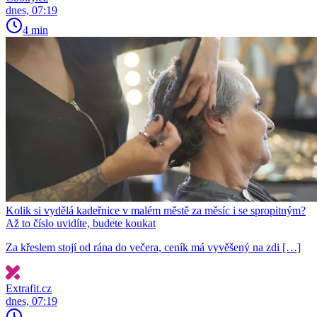
dnes, 07:19
4 min
Kolik si vydělá kadeřnice v malém městě za měsíc i se spropitným?
Až to číslo uvidíte, budete koukat
Za křeslem stojí od rána do večera, ceník má vyvěšený na zdi […]
Extrafit.cz
dnes, 07:19