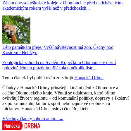
Zájem o vysokoškolské koleje v Olomouci je před nadcházejícím
akademickým rokem vyšší než v předchozích...
Léto památkám přeje. Vyšší návštěvnost má zoo, Čechy pod
Kosířem i Helfštýn
Zoologická zahrada na Svatém Kopečku u Olomouce v první
polovině letních prázdnin přilákala o několik tisíc...
Tento článek byl publikován ze zdrojů
Hanácká Drbna
Články z Hanácké Drbny přinášejí aktuální dění z Olomouce a
celého Olomouckého kraje. Věnují se událostem, které přímo
ovlivňují život v regionu – od komunální politiky, dopravy a školství
až po kriminalitu, kulturu, sport nebo zajímavé osobnosti a
iniciativy. Hanácká Drbna osloví čtenáře, kteří...
Všechny články tohoto autora →