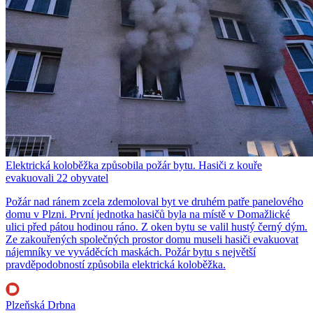
Elektrická koloběžka způsobila požár bytu. Hasiči z kouře
evakuovali 22 obyvatel
Požár nad ránem zcela zdemoloval byt ve druhém patře panelového
domu v Plzni. První jednotka hasičů byla na místě v Domažlické
ulici před pátou hodinou ráno. Z oken bytu se valil hustý černý dým.
Ze zakouřených společných prostor domu museli hasiči evakuovat
nájemníky ve vyváděcích maskách. Požár bytu s největší
pravděpodobností způsobila elektrická koloběžka.
Plzeňská Drbna