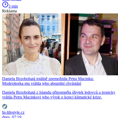
3 min
Reklama
Daniela Brzobohatá totálně znemožnila Petra Macinku:
Moderátorka mu vrátila jeho absurdní chvástání
Daniela Brzobohatá z Islandu připomněla úbytek ledovců a ironicky
vrátila Petru Macinkovi jeho výrok o konci klimatické krize.
In-lifestyle.cz
dnes, 07:19