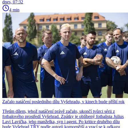
dnes, 07:32
4 min
Začalo natáčení posledního dílu Vyšehradu, v kinech bude příští rok
Třetím dílem, jehož natáčení právě začalo, ukončí tvůrci sérii z
fotbalového prostředí Vyšehrad. Zpátky je oblíbený fotbalista Julius
Lavi Lavička, jeho manželka, syn i agent. Po kritice druhého dílu
bude Vyšehrad TŘY podle autorů komornější a vrací se k odkazu