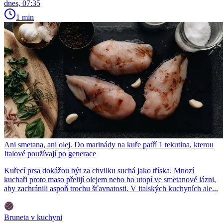
dnes, 07:35
1 min
Ani smetana, ani olej. Do marinády na kuře patří 1 tekutina, kterou
Italové používají po generace
Kuřecí prsa dokážou být za chvilku suchá jako tříska. Mnozí
kuchaři proto maso přelijí olejem nebo ho utopí ve smetanové lázni,
aby zachránili aspoň trochu šťavnatosti. V italských kuchyních ale...
Bruneta v kuchyni