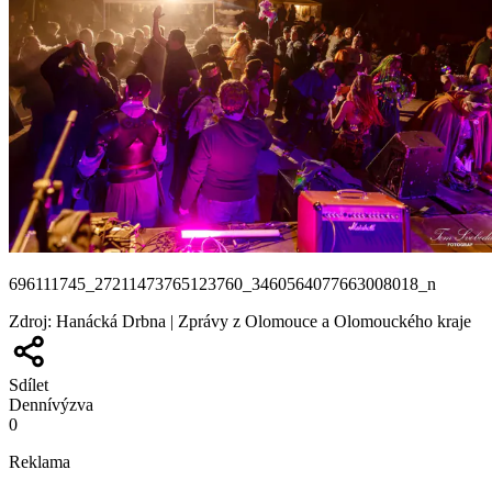
696111745_27211473765123760_3460564077663008018_n
Zdroj
:
Hanácká Drbna | Zprávy z Olomouce a Olomouckého kraje
Sdílet
Denní
výzva
0
Reklama