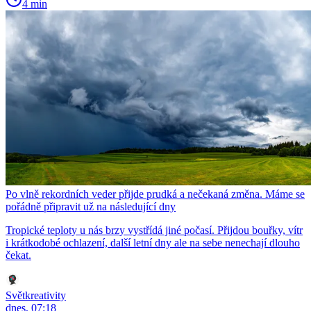
4 min
Po vlně rekordních veder přijde prudká a nečekaná změna. Máme se
pořádně připravit už na následující dny
Tropické teploty u nás brzy vystřídá jiné počasí. Přijdou bouřky, vítr
i krátkodobé ochlazení, další letní dny ale na sebe nenechají dlouho
čekat.
Světkreativity
dnes, 07:18