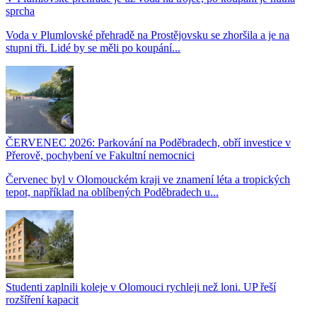
sprcha
Voda v Plumlovské přehradě na Prostějovsku se zhoršila a je na
stupni tři. Lidé by se měli po koupání...
ČERVENEC 2026: Parkování na Poděbradech, obří investice v
Přerově, pochybení ve Fakultní nemocnici
Červenec byl v Olomouckém kraji ve znamení léta a tropických
tepot, například na oblíbených Poděbradech u...
Studenti zaplnili koleje v Olomouci rychleji než loni. UP řeší
rozšíření kapacit