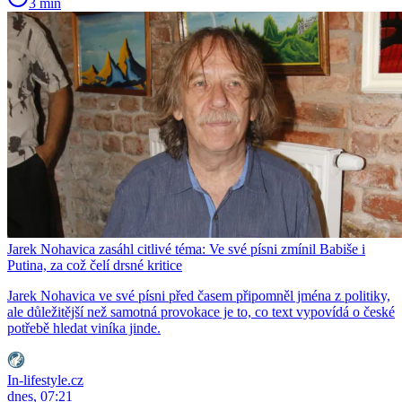
3 min
Jarek Nohavica zasáhl citlivé téma: Ve své písni zmínil Babiše i
Putina, za což čelí drsné kritice
Jarek Nohavica ve své písni před časem připomněl jména z politiky,
ale důležitější než samotná provokace je to, co text vypovídá o české
potřebě hledat viníka jinde.
In-lifestyle.cz
dnes, 07:21