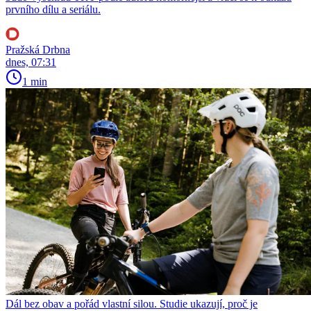
prvního dílu a seriálu.
Pražská Drbna
dnes, 07:31
1 min
Dál bez obav a pořád vlastní silou. Studie ukazují, proč je