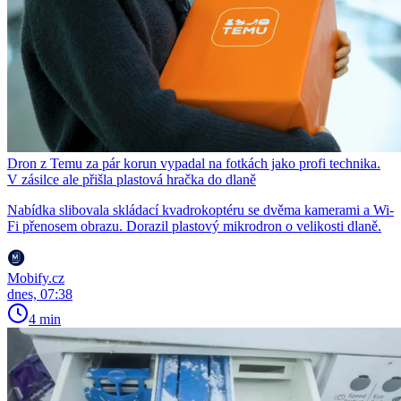
Dron z Temu za pár korun vypadal na fotkách jako profi technika.
V zásilce ale přišla plastová hračka do dlaně
Nabídka slibovala skládací kvadrokoptéru se dvěma kamerami a Wi-
Fi přenosem obrazu. Dorazil plastový mikrodron o velikosti dlaně.
Mobify.cz
dnes, 07:38
4 min