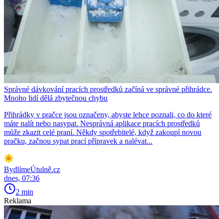
Správné dávkování pracích prostředků začíná ve správné přihrádce.
Mnoho lidí dělá zbytečnou chybu
Přihrádky v pračce jsou označeny, abyste lehce poznali, co do které
máte nalít nebo nasypat. Nesprávná aplikace pracích prostředků
může zkazit celé praní. Někdy spotřebitelé, když zakoupí novou
pračku, začnou sypat prací přípravek a nalévat...
BydlímeÚtulně.cz
dnes, 07:36
2 min
Reklama