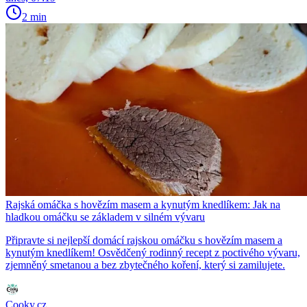
2 min
Rajská omáčka s hovězím masem a kynutým knedlíkem: Jak na
hladkou omáčku se základem v silném vývaru
Připravte si nejlepší domácí rajskou omáčku s hovězím masem a
kynutým knedlíkem! Osvědčený rodinný recept z poctivého vývaru,
zjemněný smetanou a bez zbytečného koření, který si zamilujete.
Cooky.cz