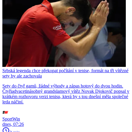
Srbská legenda chce překopat počítání v tenise, formát na tři vítězné
sety by ale zachovala
Sety do čtyř gamů, žádné výhody a zápas hotový do dvou hodin.
Čtyřiadvacetinásobný grandslamový vítěz Novak Djokovič popsal v
krátkém rozhovoru verzi tenisu, která by s tou dnešní měla společné
leda náčiní.
SportWin
dnes, 07:26