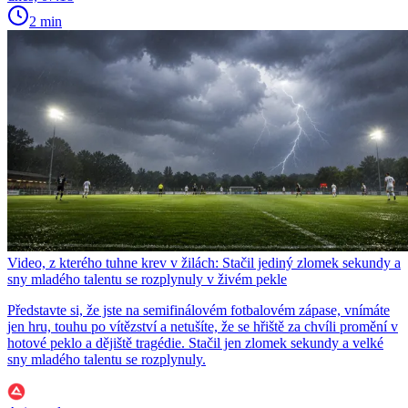
2 min
Video, z kterého tuhne krev v žilách: Stačil jediný zlomek sekundy a
sny mladého talentu se rozplynuly v živém pekle
Představte si, že jste na semifinálovém fotbalovém zápase, vnímáte
jen hru, touhu po vítězství a netušíte, že se hřiště za chvíli promění v
hotové peklo a dějiště tragédie. Stačil jen zlomek sekundy a velké
sny mladého talentu se rozplynuly.