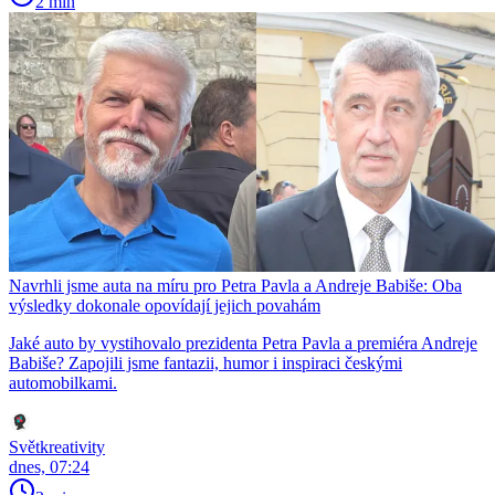
2 min
Navrhli jsme auta na míru pro Petra Pavla a Andreje Babiše: Oba
výsledky dokonale opovídají jejich povahám
Jaké auto by vystihovalo prezidenta Petra Pavla a premiéra Andreje
Babiše? Zapojili jsme fantazii, humor i inspiraci českými
automobilkami.
Světkreativity
dnes, 07:24