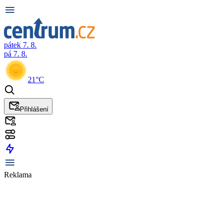
pátek 7. 8.
pá 7. 8.
21°C
Přihlášení
Reklama