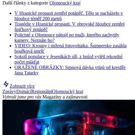
Další články z kategorie
Olomoucký kraj
V Hranické propasti zemřel potápěč. Tělo se nacházelo v
hloubce téměř 200 metrů
Tragédie v Hranické propasti. V obrovské hloubce zemřel
špičkový potápěč
Policisté z Olomouce pátrají po muži, kterého zachytily
kamery. Neznáte ho?
VIDEO: Kroupy i stržená fotovoltaika. Šumpersko zasáhla
bouřková smršť
Sokolí populace v Jeseníkách sílí, z hnízd vylétl rekordní
počet mláďat
ORAŽENÉ OBRÁZKY: Srpnová dávka vtipů od kreslíře
Jana Tatarky
Zobrazit více
Zprávy
Domácí
Regionální
Olomoucký kraj
Vybrali jsme pro vás
Magazíny a zajímavosti