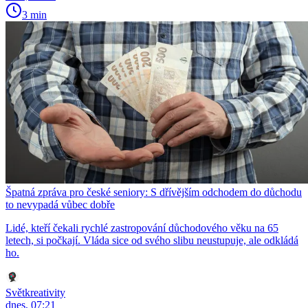
3 min
Špatná zpráva pro české seniory: S dřívějším odchodem do důchodu
to nevypadá vůbec dobře
Lidé, kteří čekali rychlé zastropování důchodového věku na 65
letech, si počkají. Vláda sice od svého slibu neustupuje, ale odkládá
ho.
Světkreativity
dnes, 07:21