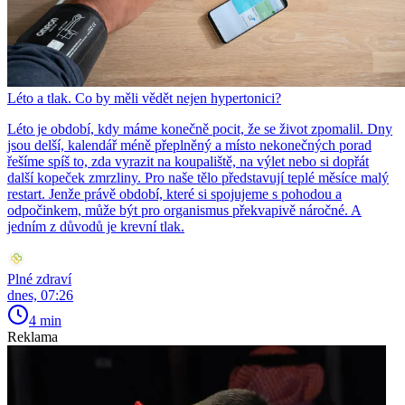
Léto a tlak. Co by měli vědět nejen hypertonici?
Léto je období, kdy máme konečně pocit, že se život zpomalil. Dny
jsou delší, kalendář méně přeplněný a místo nekonečných porad
řešíme spíš to, zda vyrazit na koupaliště, na výlet nebo si dopřát
další kopeček zmrzliny. Pro naše tělo představují teplé měsíce malý
restart. Jenže právě období, které si spojujeme s pohodou a
odpočinkem, může být pro organismus překvapivě náročné. A
jedním z důvodů je krevní tlak.
Plné zdraví
dnes, 07:26
4 min
Reklama