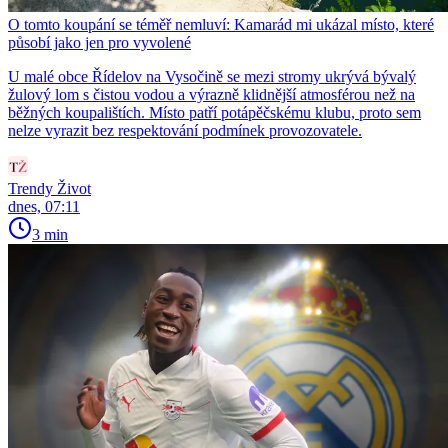
O tomto koupání se téměř nemluví: Kamarád mi ukázal místo, které
působí jako jen pro vyvolené
U malé obce Řídelov na Vysočině se mezi stromy ukrývá bývalý
žulový lom s čistou vodou a výrazně klidnější atmosférou než na
běžných koupalištích. Místo patří potápěčskému klubu, proto sem
nelze vyrazit bez respektování podmínek provozovatele.
Trendy Život
dnes, 07:11
3 min