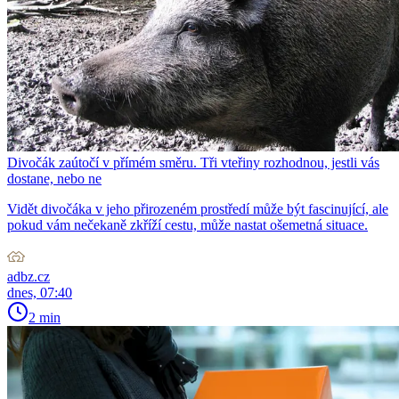
Divočák zaútočí v přímém směru. Tři vteřiny rozhodnou, jestli vás
dostane, nebo ne
Vidět divočáka v jeho přirozeném prostředí může být fascinující, ale
pokud vám nečekaně zkříží cestu, může nastat ošemetná situace.
adbz.cz
dnes, 07:40
2 min