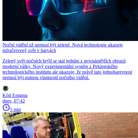
Noční vidění už nemusí být zelené. Nová technologie ukazuje
infračervený svět v barvách
Zelený svět nočních brýlí se stal jedním z nejznámějších obrazů
moderní války. Nový experimentální systém z Pekingského
technologického institutu ale ukazuje, že právě tato jednobarevnost
nemusí být nutnou vlastností nočního vidění.
Kód Enigma
dnes, 07:42
5 min