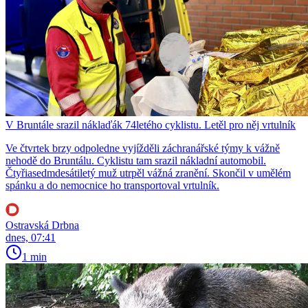
V Bruntále srazil náklaďák 74letého cyklistu. Letěl pro něj vrtulník
Ve čtvrtek brzy odpoledne vyjížděli záchranářské týmy k vážně
nehodě do Bruntálu. Cyklistu tam srazil nákladní automobil.
Čtyřiasedmdesátiletý muž utrpěl vážná zranění. Skončil v umělém
spánku a do nemocnice ho transportoval vrtulník.
Ostravská Drbna
dnes, 07:41
1 min