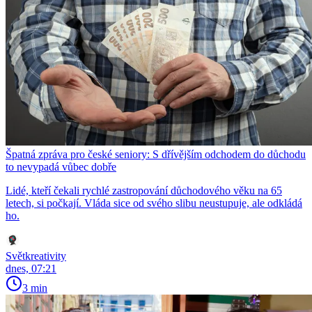
Špatná zpráva pro české seniory: S dřívějším odchodem do důchodu
to nevypadá vůbec dobře
Lidé, kteří čekali rychlé zastropování důchodového věku na 65
letech, si počkají. Vláda sice od svého slibu neustupuje, ale odkládá
ho.
Světkreativity
dnes, 07:21
3 min