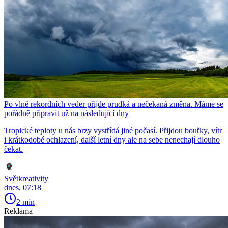
Po vlně rekordních veder přijde prudká a nečekaná změna. Máme se
pořádně připravit už na následující dny
Tropické teploty u nás brzy vystřídá jiné počasí. Přijdou bouřky, vítr
i krátkodobé ochlazení, další letní dny ale na sebe nenechají dlouho
čekat.
Světkreativity
dnes, 07:18
2 min
Reklama