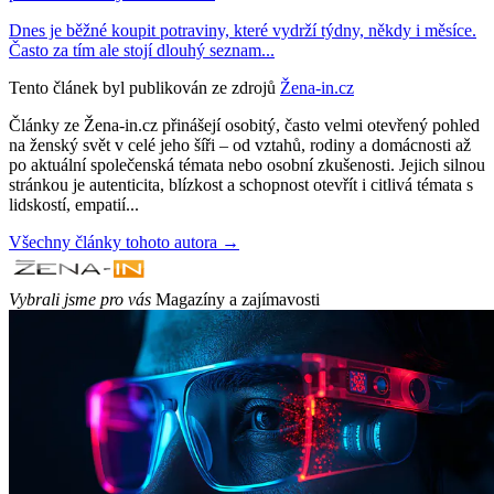
Dnes je běžné koupit potraviny, které vydrží týdny, někdy i měsíce.
Často za tím ale stojí dlouhý seznam...
Tento článek byl publikován ze zdrojů
Žena-in.cz
Články ze Žena-in.cz přinášejí osobitý, často velmi otevřený pohled
na ženský svět v celé jeho šíři – od vztahů, rodiny a domácnosti až
po aktuální společenská témata nebo osobní zkušenosti. Jejich silnou
stránkou je autenticita, blízkost a schopnost otevřít i citlivá témata s
lidskostí, empatií...
Všechny články tohoto autora →
Vybrali jsme pro vás
Magazíny a zajímavosti