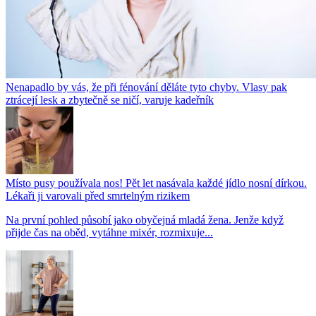
Nenapadlo by vás, že při fénování děláte tyto chyby. Vlasy pak
ztrácejí lesk a zbytečně se ničí, varuje kadeřník
Místo pusy používala nos! Pět let nasávala každé jídlo nosní dírkou.
Lékaři ji varovali před smrtelným rizikem
Na první pohled působí jako obyčejná mladá žena. Jenže když
přijde čas na oběd, vytáhne mixér, rozmixuje...