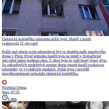
Elektrická koloběžka způsobila požár bytu. Hasiči z kouře
evakuovali 22 obyvatel
Požár nad ránem zcela zdemoloval byt ve druhém patře panelového
domu v Plzni. První jednotka hasičů byla na místě v Domažlické
ulici před pátou hodinou ráno. Z oken bytu se valil hustý černý dým.
Ze zakouřených společných prostor domu museli hasiči evakuovat
nájemníky ve vyváděcích maskách. Požár bytu s největší
pravděpodobností způsobila elektrická koloběžka.
Plzeňská Drbna
dnes, 07:35
1 min