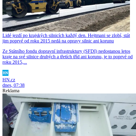
Lidé jezdí po krajských silnicích každý den. Hejtmani se zlobí, stát
jim poprvé od roku 2015 nedá na opravy silnic ani korunu
Ze Státního fondu dopravní infrastruktury (SFDI) nedostanou letos
kraje na své silnice druhých a třetích tříd ani korunu, je to poprvé od
roku 2015,...
HN.cz
dnes, 07:38
Reklama