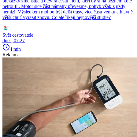
překážky zmenšuje a otevírá cestu i těm, kteří by si na běžném kole
netroufli. Motor sice část námahy převezme, pohyb však z jízdy
nemizí. Výsledkem mohou být delší trasy, více času venku a hlavně
větší chuť vyrazit znovu. Co ale říkají nejnovější studie?
Svět cestovatele
dnes, 07:27
4 min
Reklama