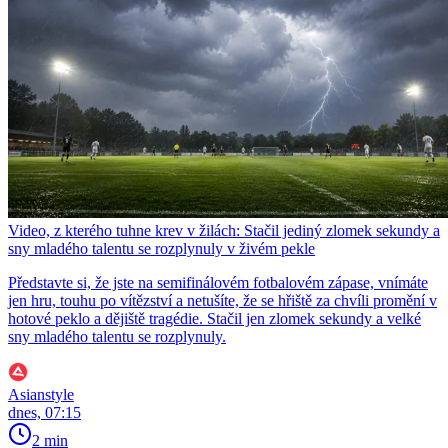
Video, z kterého tuhne krev v žilách: Stačil jediný zlomek sekundy a
sny mladého talentu se rozplynuly v živém pekle
Představte si, že jste na semifinálovém fotbalovém zápase, vnímáte
jen hru, touhu po vítězství a netušíte, že se hřiště za chvíli promění v
hotové peklo a dějiště tragédie. Stačil jen zlomek sekundy a velké
sny mladého talentu se rozplynuly.
Asianstyle
dnes, 07:15
2 min