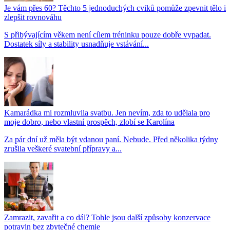
Je vám přes 60? Těchto 5 jednoduchých cviků pomůže zpevnit tělo i
zlepšit rovnováhu
S přibývajícím věkem není cílem tréninku pouze dobře vypadat.
Dostatek síly a stability usnadňuje vstávání...
Kamarádka mi rozmluvila svatbu. Jen nevím, zda to udělala pro
moje dobro, nebo vlastní prospěch, zlobí se Karolína
Za pár dní už měla být vdanou paní. Nebude. Před několika týdny
zrušila veškeré svatební přípravy a...
Zamrazit, zavařit a co dál? Tohle jsou další způsoby konzervace
potravin bez zbytečné chemie