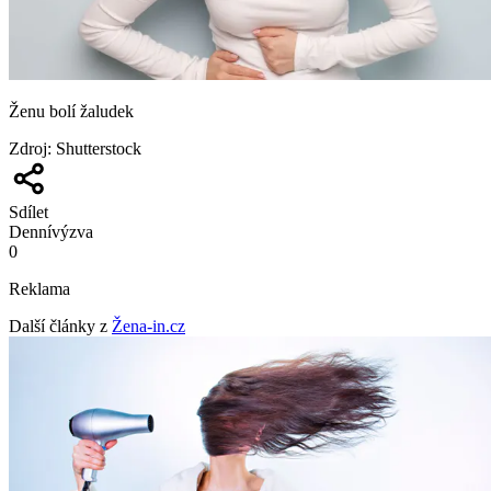
Ženu bolí žaludek
Zdroj
:
Shutterstock
Sdílet
Denní
výzva
0
Reklama
Další články z
Žena-in.cz