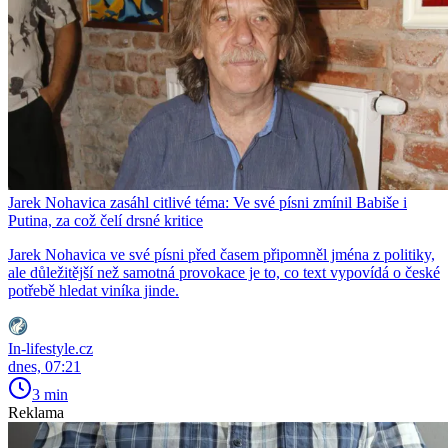
Jarek Nohavica zasáhl citlivé téma: Ve své písni zmínil Babiše i
Putina, za což čelí drsné kritice
Jarek Nohavica ve své písni před časem připomněl jména z politiky,
ale důležitější než samotná provokace je to, co text vypovídá o české
potřebě hledat viníka jinde.
In-lifestyle.cz
dnes, 07:21
3 min
Reklama