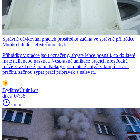
Správné dávkování pracích prostředků začíná ve správné přihrádce.
Mnoho lidí dělá zbytečnou chybu
Přihrádky v pračce jsou označeny, abyste lehce poznali, co do které
máte nalít nebo nasypat. Nesprávná aplikace pracích prostředků
může zkazit celé praní. Někdy spotřebitelé, když zakoupí novou
pračku, začnou sypat prací přípravek a nalévat...
BydlímeÚtulně.cz
dnes, 07:36
2 min