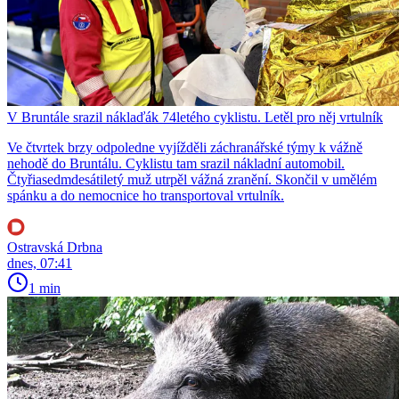
V Bruntále srazil náklaďák 74letého cyklistu. Letěl pro něj vrtulník
Ve čtvrtek brzy odpoledne vyjížděli záchranářské týmy k vážně
nehodě do Bruntálu. Cyklistu tam srazil nákladní automobil.
Čtyřiasedmdesátiletý muž utrpěl vážná zranění. Skončil v umělém
spánku a do nemocnice ho transportoval vrtulník.
Ostravská Drbna
dnes, 07:41
1 min