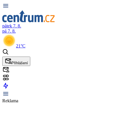
pátek 7. 8.
pá 7. 8.
21°C
Přihlášení
Reklama