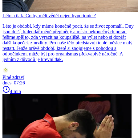
Léto a tlak. Co by měli vědět nejen hypertonici?
Léto je období, kdy máme konečně pocit, že se život zpomalil. Dny
jsou delší, kalendář méně přeplněný a místo nekonečných porad
řešíme spíš to, zda vyrazit na koupaliště, na výlet nebo si dopřát
další kopeček zmrzliny. Pro naše tělo představují teplé měsíce malý
restart. Jenže právě období, které si spojujeme s pohodou a
odpočinkem, může být pro organismus překvapivě náročné. A
jedním z důvodů je krevní tlak.
Plné zdraví
dnes, 07:26
4 min