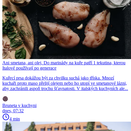
Ani smetana, ani olej. Do marinády na kuře patří 1 tekutina, kterou
Italové používají po generace
Kuřecí prsa dokážou být za chvilku suchá jako tříska. Mnozí
kuchaři proto maso přelijí olejem nebo ho utopí ve smetanové lázni,
aby zachránili aspoň trochu šťavnatosti. V italských kuchyních ale...
Bruneta v kuchyni
dnes, 07:32
4 min