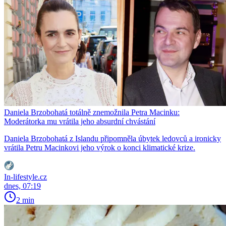
Daniela Brzobohatá totálně znemožnila Petra Macinku:
Moderátorka mu vrátila jeho absurdní chvástání
Daniela Brzobohatá z Islandu připomněla úbytek ledovců a ironicky
vrátila Petru Macinkovi jeho výrok o konci klimatické krize.
In-lifestyle.cz
dnes, 07:19
2 min