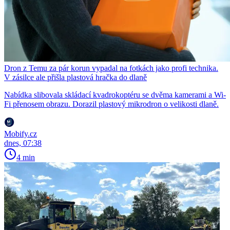
Dron z Temu za pár korun vypadal na fotkách jako profi technika.
V zásilce ale přišla plastová hračka do dlaně
Nabídka slibovala skládací kvadrokoptéru se dvěma kamerami a Wi-
Fi přenosem obrazu. Dorazil plastový mikrodron o velikosti dlaně.
Mobify.cz
dnes, 07:38
4 min