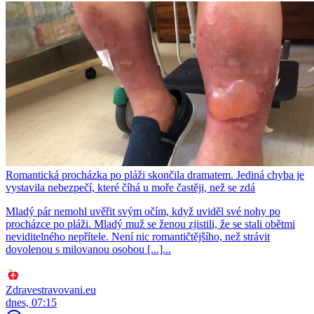
Romantická procházka po pláži skončila dramatem. Jediná chyba je
vystavila nebezpečí, které číhá u moře častěji, než se zdá
Mladý pár nemohl uvěřit svým očím, když uviděl své nohy po
procházce po pláži. Mladý muž se ženou zjistili, že se stali obětmi
neviditelného nepřítele. Není nic romantičtějšího, než strávit
dovolenou s milovanou osobou [...]...
Zdravestravovani.eu
dnes, 07:15