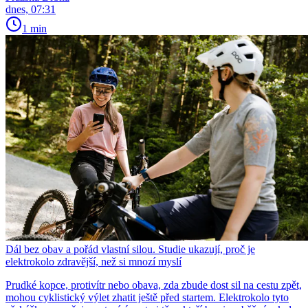
dnes, 07:31
1 min
Dál bez obav a pořád vlastní silou. Studie ukazují, proč je
elektrokolo zdravější, než si mnozí myslí
Prudké kopce, protivítr nebo obava, zda zbude dost sil na cestu zpět,
mohou cyklistický výlet zhatit ještě před startem. Elektrokolo tyto