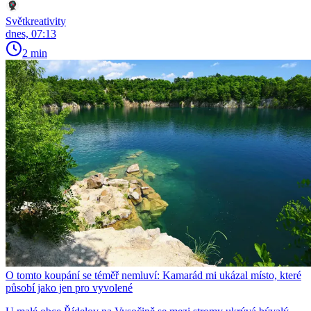
Světkreativity
dnes, 07:13
2 min
O tomto koupání se téměř nemluví: Kamarád mi ukázal místo, které
působí jako jen pro vyvolené