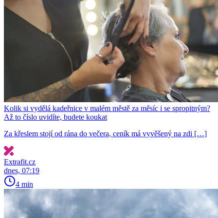
Kolik si vydělá kadeřnice v malém městě za měsíc i se spropitným?
Až to číslo uvidíte, budete koukat
Za křeslem stojí od rána do večera, ceník má vyvěšený na zdi […]
Extrafit.cz
dnes, 07:19
4 min