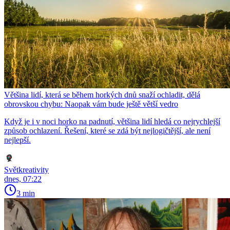
Většina lidí, která se během horkých dnů snaží ochladit, dělá
obrovskou chybu: Naopak vám bude ještě větší vedro
Když je i v noci horko na padnutí, většina lidí hledá co nejrychlejší
způsob ochlazení. Řešení, které se zdá být nejlogičtější, ale není
nejlepší.
Světkreativity
dnes, 07:22
3 min