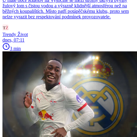
U malé obce Řídelov na Vysočině se mezi stromy ukrývá bývalý
žulový lom s čistou vodou a výrazně klidnější atmosférou než na
běžných koupalištích. Místo patří potápěčskému klubu, proto sem
nelze vyrazit bez respektování podmínek provozovatele.
Trendy Život
dnes, 07:11
3 min