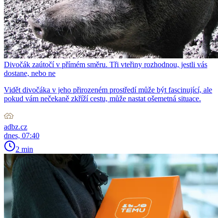
Divočák zaútočí v přímém směru. Tři vteřiny rozhodnou, jestli vás
dostane, nebo ne
Vidět divočáka v jeho přirozeném prostředí může být fascinující, ale
pokud vám nečekaně zkříží cestu, může nastat ošemetná situace.
adbz.cz
dnes, 07:40
2 min