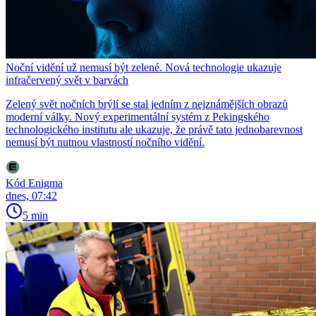
Noční vidění už nemusí být zelené. Nová technologie ukazuje
infračervený svět v barvách
Zelený svět nočních brýlí se stal jedním z nejznámějších obrazů
moderní války. Nový experimentální systém z Pekingského
technologického institutu ale ukazuje, že právě tato jednobarevnost
nemusí být nutnou vlastností nočního vidění.
Kód Enigma
dnes, 07:42
5 min