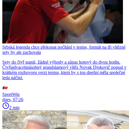
Srbská legenda chce překopat počítání v tenise, formát na tři vítězné
sety by ale zachovala
Sety do čtyř gamů, žádné výhody a zápas hotový do dvou hodin.
Čtyřiadvacetinásobný grandslamový vítěz Novak Djokovič popsal v
krátkém rozhovoru verzi tenisu, která by s tou dnešní měla společné
leda náčiní.
SportWin
dnes, 07:26
2 min