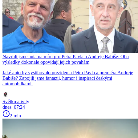
Navrhli jsme auta na míru pro Petra Pavla a Andreje Babiše: Oba
výsledky dokonale opovídají jejich povahám
Jaké auto by vystihovalo prezidenta Petra Pavla a premiéra Andreje
Babiše? Zapojili jsme fantazii, humor i inspiraci českými
automobilkami.
Světkreativity
dnes, 07:24
2 min