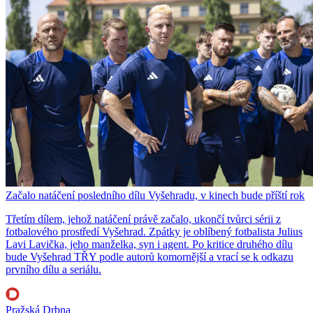
Začalo natáčení posledního dílu Vyšehradu, v kinech bude příští rok
Třetím dílem, jehož natáčení právě začalo, ukončí tvůrci sérii z
fotbalového prostředí Vyšehrad. Zpátky je oblíbený fotbalista Julius
Lavi Lavička, jeho manželka, syn i agent. Po kritice druhého dílu
bude Vyšehrad TŘY podle autorů komornější a vrací se k odkazu
prvního dílu a seriálu.
Pražská Drbna