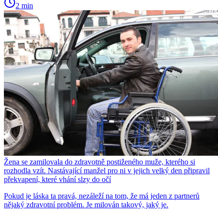
2 min
Žena se zamilovala do zdravotně postiženého muže, kterého si
rozhodla vzít. Nastávající manžel pro ni v jejich velký den připravil
překvapení, které vhání slzy do očí
Pokud je láska ta pravá, nezáleží na tom, že má jeden z partnerů
nějaký zdravotní problém. Je milován takový, jaký je.