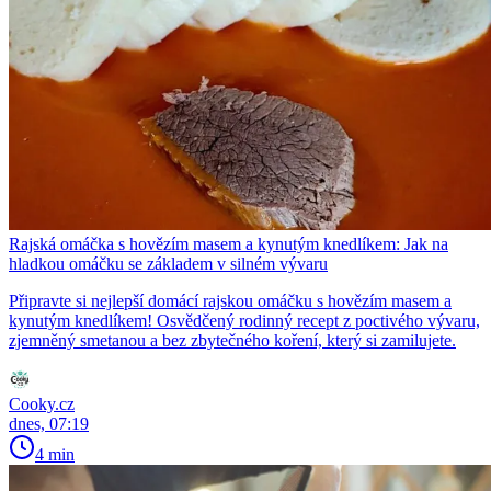
Rajská omáčka s hovězím masem a kynutým knedlíkem: Jak na
hladkou omáčku se základem v silném vývaru
Připravte si nejlepší domácí rajskou omáčku s hovězím masem a
kynutým knedlíkem! Osvědčený rodinný recept z poctivého vývaru,
zjemněný smetanou a bez zbytečného koření, který si zamilujete.
Cooky.cz
dnes, 07:19
4 min