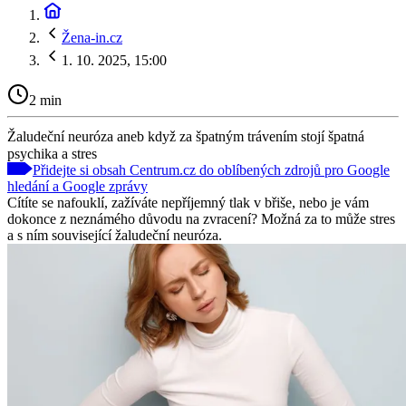
Žena-in.cz
1. 10. 2025, 15:00
2 min
Žaludeční neuróza aneb když za špatným trávením stojí špatná
psychika a stres
Přidejte si obsah Centrum.cz do oblíbených zdrojů pro Google
hledání a Google zprávy
Cítíte se nafouklí, zažíváte nepříjemný tlak v břiše, nebo je vám
dokonce z neznámého důvodu na zvracení? Možná za to může stres
a s ním související žaludeční neuróza.