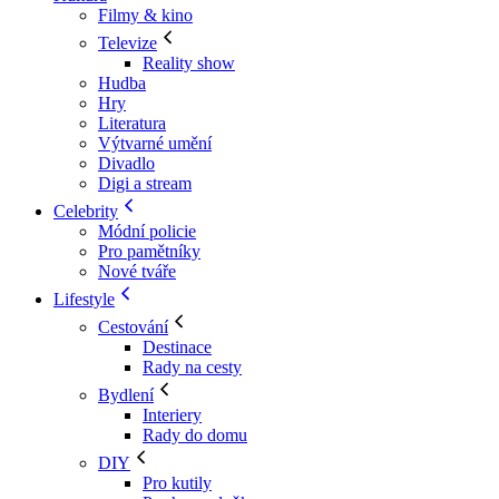
Filmy & kino
Televize
Reality show
Hudba
Hry
Literatura
Výtvarné umění
Divadlo
Digi a stream
Celebrity
Módní policie
Pro pamětníky
Nové tváře
Lifestyle
Cestování
Destinace
Rady na cesty
Bydlení
Interiery
Rady do domu
DIY
Pro kutily