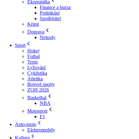
Ekonomika
Finance a burza
Podnikání
Spotřebitel
Krimi
Doprava
Nehody
Sport
Hokej
Fotbal
Tenis
Lyžování
Cyklistika
Atletika
Bojové sporty
ZOH 2026
Basketbal
NBA
Motosport
F1
Auto-moto
Elektromobily
Kultura