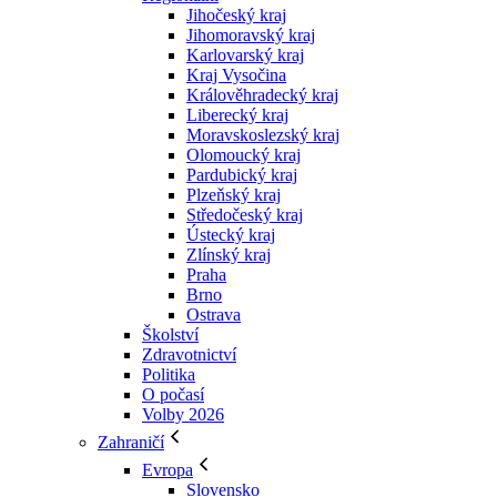
Jihočeský kraj
Jihomoravský kraj
Karlovarský kraj
Kraj Vysočina
Králověhradecký kraj
Liberecký kraj
Moravskoslezský kraj
Olomoucký kraj
Pardubický kraj
Plzeňský kraj
Středočeský kraj
Ústecký kraj
Zlínský kraj
Praha
Brno
Ostrava
Školství
Zdravotnictví
Politika
O počasí
Volby 2026
Zahraničí
Evropa
Slovensko