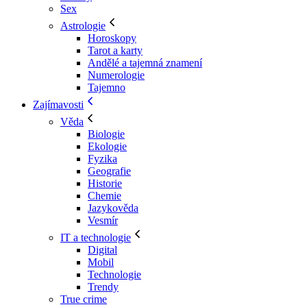
Sex
Astrologie
Horoskopy
Tarot a karty
Andělé a tajemná znamení
Numerologie
Tajemno
Zajímavosti
Věda
Biologie
Ekologie
Fyzika
Geografie
Historie
Chemie
Jazykověda
Vesmír
IT a technologie
Digital
Mobil
Technologie
Trendy
True crime