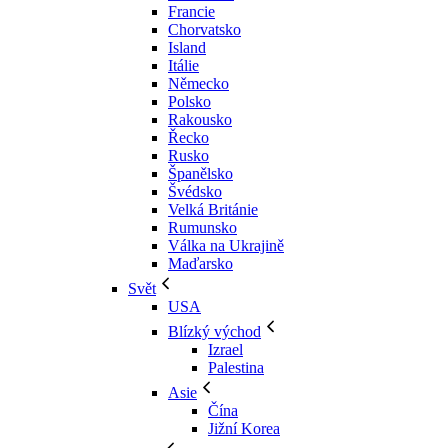
Francie
Chorvatsko
Island
Itálie
Německo
Polsko
Rakousko
Řecko
Rusko
Španělsko
Švédsko
Velká Británie
Rumunsko
Válka na Ukrajině
Maďarsko
Svět
USA
Blízký východ
Izrael
Palestina
Asie
Čína
Jižní Korea