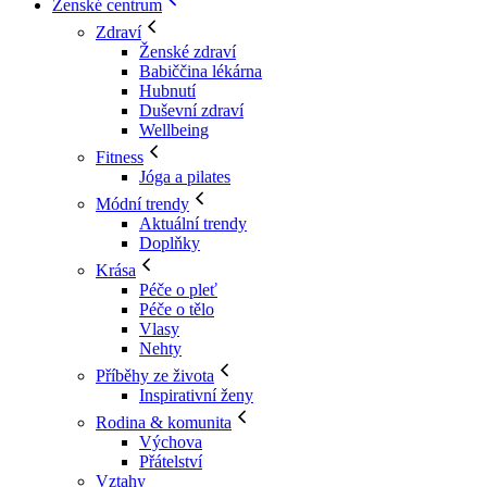
Ženské centrum
Zdraví
Ženské zdraví
Babiččina lékárna
Hubnutí
Duševní zdraví
Wellbeing
Fitness
Jóga a pilates
Módní trendy
Aktuální trendy
Doplňky
Krása
Péče o pleť
Péče o tělo
Vlasy
Nehty
Příběhy ze života
Inspirativní ženy
Rodina & komunita
Výchova
Přátelství
Vztahy