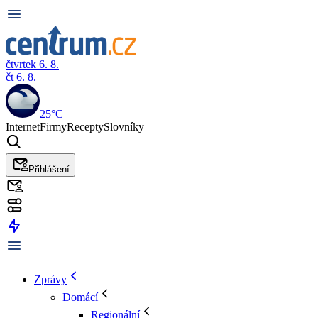
čtvrtek 6. 8.
čt 6. 8.
25°C
Internet
Firmy
Recepty
Slovníky
Přihlášení
Zprávy
Domácí
Regionální