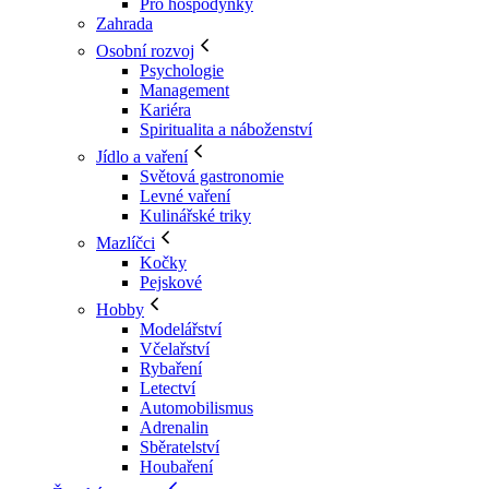
Pro hospodyňky
Zahrada
Osobní rozvoj
Psychologie
Management
Kariéra
Spiritualita a náboženství
Jídlo a vaření
Světová gastronomie
Levné vaření
Kulinářské triky
Mazlíčci
Kočky
Pejskové
Hobby
Modelářství
Včelařství
Rybaření
Letectví
Automobilismus
Adrenalin
Sběratelství
Houbaření