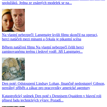
spolužáků. Jedna ze známých modelek se na...
Na vlastní nebezpečí: Langmajer kvůli filmu skončil na operaci,
herci natáčeli mezi minami a čekala je pikantní scéna
Během natáčení filmu Na vlastní nebezpečí čelili herci
zaminovanému terénu i ledové vodě. Jiří Langmajer...
Den poté: Odstoupení Lindsay Lohan, finančně nedostupný Gibson,
nereálný příběh a zákaz pro pracovníky americké agentury
Katastrofický snímek Den poté s Dennisem Quaidem v hlavní roli
přinesl řadu technických výzev. Pozadí...