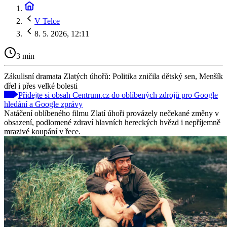
V Telce
8. 5. 2026, 12:11
3 min
Zákulisní dramata Zlatých úhořů: Politika zničila dětský sen, Menšík
dřel i přes velké bolesti
Přidejte si obsah Centrum.cz do oblíbených zdrojů pro Google
hledání a Google zprávy
Natáčení oblíbeného filmu Zlatí úhoři provázely nečekané změny v
obsazení, podlomené zdraví hlavních hereckých hvězd i nepříjemně
mrazivé koupání v řece.