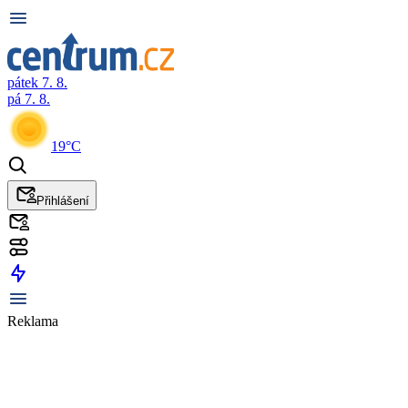
pátek 7. 8.
pá 7. 8.
19°C
Přihlášení
Reklama