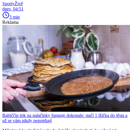
SportyŽivě
dnes, 04:51
3 min
Reklama
Babiččin trik na palačinky funguje dokonale: stačí 1 lžička do těsta a
už se vám nikdy nepotrhají