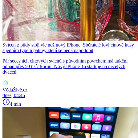
Svícen z půdy stojí víc než nový iPhone. Sběratelé loví cínové kusy
s jedním typem patiny, která se nedá napodobit
Pár secesních cínových svícnů s původním povrchem má aukční
odhad přes 50 tisíc korun. Nový iPhone 16 startuje na necelých
dvaceti.
VědaŽivě.cz
dnes, 04:46
4 min