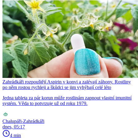
Zahrádkáři rozpouštějí Aspirin v konvi a zalévají záhony. Rostliny
po něm rostou rychleji a škůdci se jim vyhýbají celé léto
Jedna tableta za pár korun může rostlinám zapnout vlastní imunitní
systém. Věda to potvrzuje už od roku 1979.
Chalupáři-Zahrádkáři
dnes, 05:17
4 min