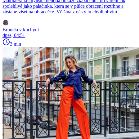
Málokterá kuchyňská nehoda dokáže zkazit chuť do vaření tak
spolehlivě jako palačinka, která se v půlce obracení roztrhne a
zůstane viset na obracečce. Většina z nás v tu chvíli obviní...
Bruneta v kuchyni
dnes, 04:51
3 min