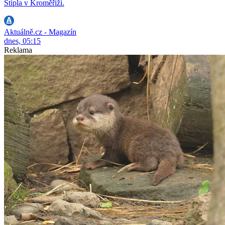
Štipla v Kroměříži.
Aktuálně.cz - Magazín
dnes, 05:15
Reklama