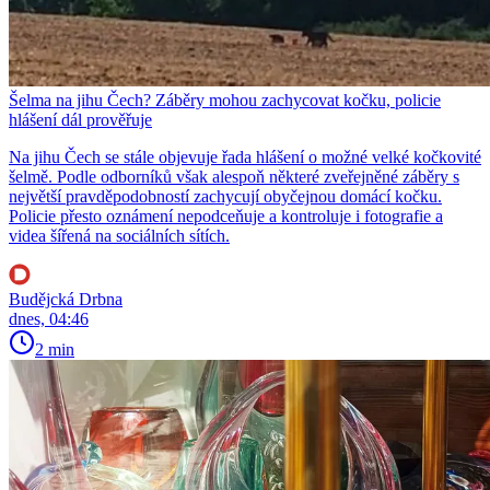
Šelma na jihu Čech? Záběry mohou zachycovat kočku, policie
hlášení dál prověřuje
Na jihu Čech se stále objevuje řada hlášení o možné velké kočkovité
šelmě. Podle odborníků však alespoň některé zveřejněné záběry s
největší pravděpodobností zachycují obyčejnou domácí kočku.
Policie přesto oznámení nepodceňuje a kontroluje i fotografie a
videa šířená na sociálních sítích.
Budějcká Drbna
dnes, 04:46
2 min