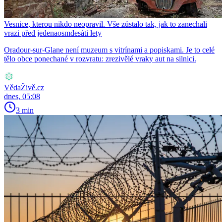
Vesnice, kterou nikdo neopravil. Vše zůstalo tak, jak to zanechali
vrazi před jedenaosmdesáti lety
Oradour-sur-Glane není muzeum s vitrínami a popiskami. Je to celé
tělo obce ponechané v rozvratu: zrezivělé vraky aut na silnici.
VědaŽivě.cz
dnes, 05:08
3 min