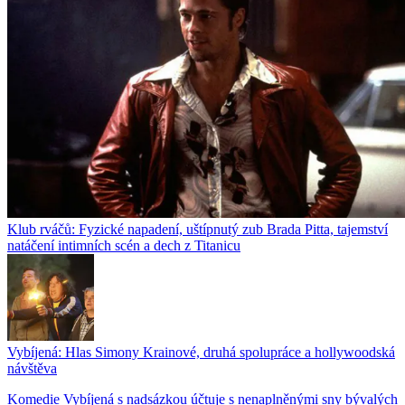
Klub rváčů: Fyzické napadení, uštípnutý zub Brada Pitta, tajemství
natáčení intimních scén a dech z Titanicu
Vybíjená: Hlas Simony Krainové, druhá spolupráce a hollywoodská
návštěva
Komedie Vybíjená s nadsázkou účtuje s nenaplněnými sny bývalých