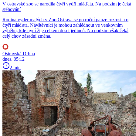
V ostravské zoo se narodila čtyři vydří mláďata. Na podzim je čeká
stěhování
Rodina vyder malých v Zoo Ostrava se po roční pauze rozrostla o
čtyři mláďata. Návštěvníci je mohou zahlédnout ve venkovním
výběhu, kde nyní žije celkem deset jedinců. Na podzim však čeká
celý chov zásadní změna.
Ostravská Drbna
dnes, 05:12
2 min