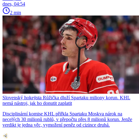
dnes, 04:54
2 min
Slovenský hokejista Růžička dluží Spartaku miliony korun. KHL
nemá nástroj, jak ho donutit zaplatit
Disciplinární komise KHL přiřkla Spartaku Moskva nárok na
necelých 30 milionů rublů, v přepočtu přes 8 milionů korun. Jenže
verdikt je jedna věc, vymožení peněz od cizince druhá.