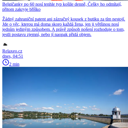
Belgičanky po 60 nosí tenhle typ košile denně, Češky ho odmítají,
přitom zakryje bříško
Žádný zahraniční patent ani zázračný kousek z butiku za tím nestojí.
Jde o věc, kterou má doma skoro každá žena, jen ji většinou nosí
jedním jediným způsobem. A právě způsob nošení rozhoduje o tom,
jestli postavu zjemní, nebo jí naopak přidá objem.
Relaxeo.cz
dnes, 04:51
2 min