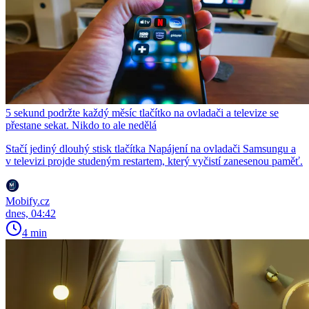
5 sekund podržte každý měsíc tlačítko na ovladači a televize se
přestane sekat. Nikdo to ale nedělá
Stačí jediný dlouhý stisk tlačítka Napájení na ovladači Samsungu a
v televizi projde studeným restartem, který vyčistí zanesenou paměť.
Mobify.cz
dnes, 04:42
4 min