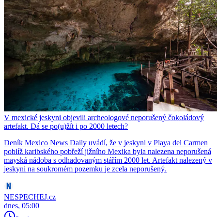
V mexické jeskyni objevili archeologové neporušený čokoládový
artefakt. Dá se po(u)žít i po 2000 letech?
Deník Mexico News Daily uvádí, že v jeskyni v Playa del Carmen
poblíž karibského pobřeží jižního Mexika byla nalezena neporušená
mayská nádoba s odhadovaným stářím 2000 let. Artefakt nalezený v
jeskyni na soukromém pozemku je zcela neporušený.
NESPECHEJ.cz
dnes, 05:00