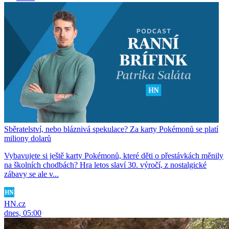
Sběratelství, nebo bláznivá spekulace? Za karty Pokémonů se platí
miliony dolarů
Vybavujete si ještě karty Pokémonů, které děti o přestávkách měnily
na školních chodbách? Hra letos slaví 30. výročí, z nostalgické
zábavy se ale v...
HN.cz
dnes, 05:00