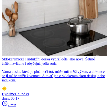
Sklokeramická i indukční deska vydrží déle jako nová. Šetrné
čištění zvládne i obyčejná jedlá soda
Varná deska, která je plná nečistot, může mít nižší výkon, a dokonce
se jí může snížit životnost. A to ať jde o sklokeramickou desku, nebo
indukční.
BydlímeÚtulně.cz
dnes, 05:17
2 min