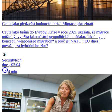
Ceuta jako předzvěst budoucích krizí: Migrace jako zbraň
Ceuta jako brána do Evropy. Krize v roce 2021 ukázala, že migrace
může být využita jako nástroj geopolitického nátlaku. Jak funguje
koncept „weaponized migration“ a proč jej NATO i EU dnes
považují za hybridní hrozbu?
Securitytech
dnes, 05:04
4 min