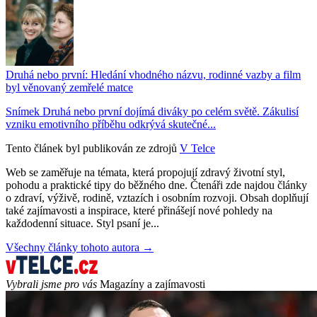
Druhá nebo první: Hledání vhodného názvu, rodinné vazby a film
byl věnovaný zemřelé matce
Snímek Druhá nebo první dojímá diváky po celém světě. Zákulisí
vzniku emotivního příběhu odkrývá skutečné...
Tento článek byl publikován ze zdrojů
V Telce
Web se zaměřuje na témata, která propojují zdravý životní styl,
pohodu a praktické tipy do běžného dne. Čtenáři zde najdou články
o zdraví, výživě, rodině, vztazích i osobním rozvoji. Obsah doplňují
také zajímavosti a inspirace, které přinášejí nové pohledy na
každodenní situace. Styl psaní je...
Všechny články tohoto autora →
Vybrali jsme pro vás
Magazíny a zajímavosti