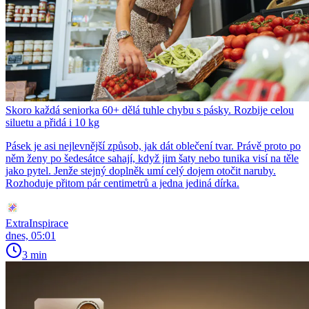
Skoro každá seniorka 60+ dělá tuhle chybu s pásky. Rozbije celou
siluetu a přidá i 10 kg
Pásek je asi nejlevnější způsob, jak dát oblečení tvar. Právě proto po
něm ženy po šedesátce sahají, když jim šaty nebo tunika visí na těle
jako pytel. Jenže stejný doplněk umí celý dojem otočit naruby.
Rozhoduje přitom pár centimetrů a jedna jediná dírka.
ExtraInspirace
dnes, 05:01
3 min