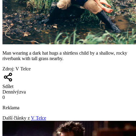
Man wearing a dark hat hugs a shirtless child by a shallow, rocky
riverbank with tall grass nearby.
Zdroj
:
V Telce
Sdílet
Denní
výzva
0
Reklama
Další články z
V Telce