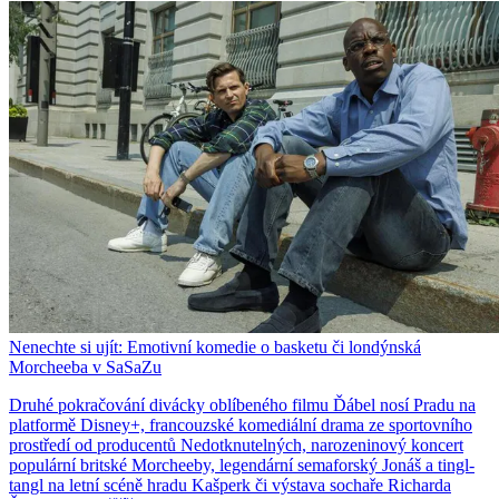
Nenechte si ujít: Emotivní komedie o basketu či londýnská
Morcheeba v SaSaZu
Druhé pokračování divácky oblíbeného filmu Ďábel nosí Pradu na
platformě Disney+, francouzské komediální drama ze sportovního
prostředí od producentů Nedotknutelných, narozeninový koncert
populární britské Morcheeby, legendární semaforský Jonáš a tingl-
tangl na letní scéně hradu Kašperk či výstava sochaře Richarda