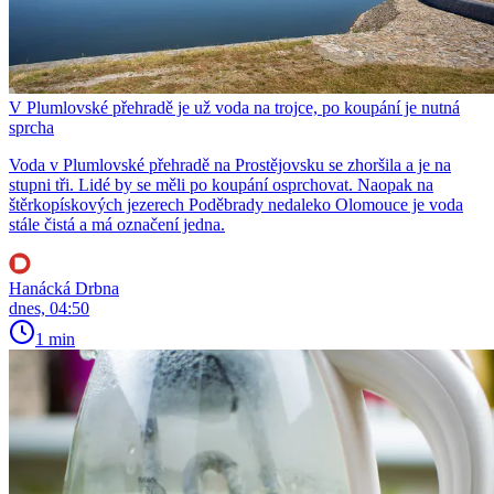
V Plumlovské přehradě je už voda na trojce, po koupání je nutná
sprcha
Voda v Plumlovské přehradě na Prostějovsku se zhoršila a je na
stupni tři. Lidé by se měli po koupání osprchovat. Naopak na
štěrkopískových jezerech Poděbrady nedaleko Olomouce je voda
stále čistá a má označení jedna.
Hanácká Drbna
dnes, 04:50
1 min