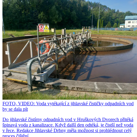
FOTO, VIDEO: Voda vytékající z jihlavské čističky odpadních vod
by se dala pít
Do jihlavské čistírny odpadních vod v Hruškových Dvorech přitéká
špinavá voda z kanalizace. Když další den odtéká, je čistší než voda
v řece. Redakce Jihlavské Drbny měla možnost si prohlédnout celý
proces čištění.