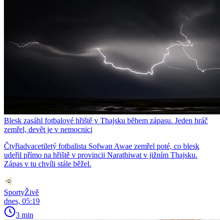
Blesk zasáhl fotbalové hřiště v Thajsku během zápasu. Jeden hráč
zemřel, devět je v nemocnici
Čtyřiadvacetiletý fotbalista Sofwan Awae zemřel poté, co blesk
udeřil přímo na hřiště v provincii Narathiwat v jižním Thajsku.
Zápas v tu chvíli stále běžel.
SportyŽivě
dnes, 05:19
3 min