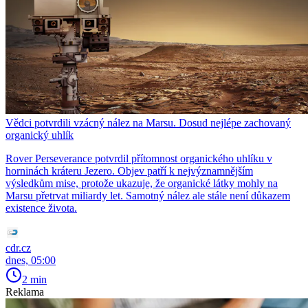
Vědci potvrdili vzácný nález na Marsu. Dosud nejlépe zachovaný
organický uhlík
Rover Perseverance potvrdil přítomnost organického uhlíku v
horninách kráteru Jezero. Objev patří k nejvýznamnějším
výsledkům mise, protože ukazuje, že organické látky mohly na
Marsu přetrvat miliardy let. Samotný nález ale stále není důkazem
existence života.
cdr.cz
dnes, 05:00
2 min
Reklama