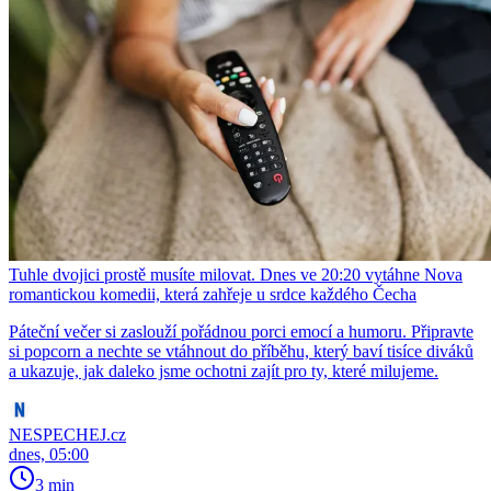
Tuhle dvojici prostě musíte milovat. Dnes ve 20:20 vytáhne Nova
romantickou komedii, která zahřeje u srdce každého Čecha
Páteční večer si zaslouží pořádnou porci emocí a humoru. Připravte
si popcorn a nechte se vtáhnout do příběhu, který baví tisíce diváků
a ukazuje, jak daleko jsme ochotni zajít pro ty, které milujeme.
NESPECHEJ.cz
dnes, 05:00
3 min