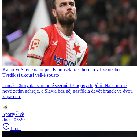
Kanonýr Slavie na odpis. Fanoušek už Chorého v lize nechce,
Tvrdík si ukousl velké sousto
Tomáš Chorý dal v minulé sezoně 17 ligových gólů. Na startu té
nové zatím nehraje, a Slavia bez něj nastřílela devět branek ve dvou
zápasech.
SportyŽivě
dnes, 05:20
3 min