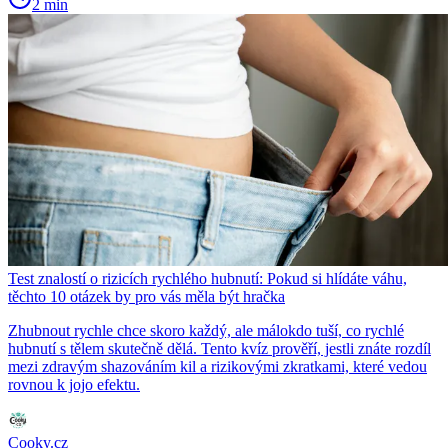
2 min
Test znalostí o rizicích rychlého hubnutí: Pokud si hlídáte váhu,
těchto 10 otázek by pro vás měla být hračka
Zhubnout rychle chce skoro každý, ale málokdo tuší, co rychlé
hubnutí s tělem skutečně dělá. Tento kvíz prověří, jestli znáte rozdíl
mezi zdravým shazováním kil a rizikovými zkratkami, které vedou
rovnou k jojo efektu.
Cooky.cz