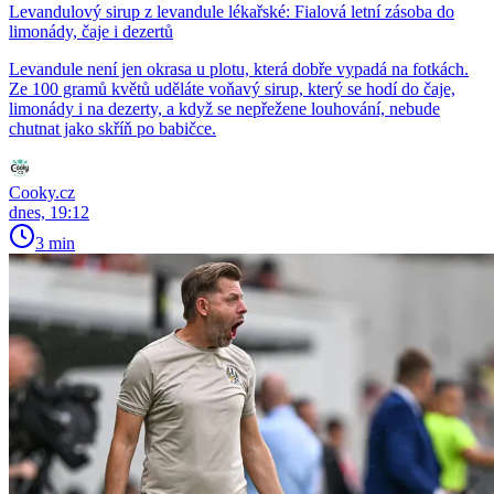
Levandulový sirup z levandule lékařské: Fialová letní zásoba do
limonády, čaje i dezertů
Levandule není jen okrasa u plotu, která dobře vypadá na fotkách.
Ze 100 gramů květů uděláte voňavý sirup, který se hodí do čaje,
limonády i na dezerty, a když se nepřežene louhování, nebude
chutnat jako skříň po babičce.
Cooky.cz
dnes, 19:12
3 min