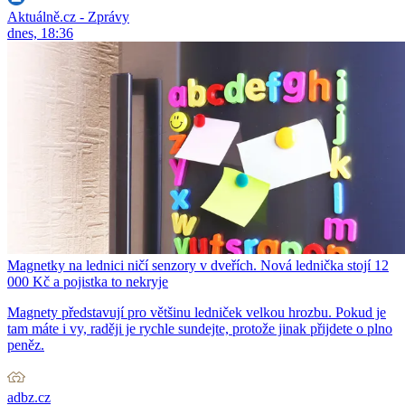
Aktuálně.cz - Zprávy
dnes, 18:36
Magnetky na lednici ničí senzory v dveřích. Nová lednička stojí 12
000 Kč a pojistka to nekryje
Magnety představují pro většinu ledniček velkou hrozbu. Pokud je
tam máte i vy, raději je rychle sundejte, protože jinak přijdete o plno
peněz.
adbz.cz