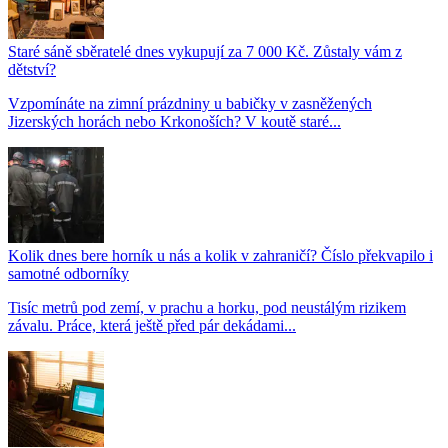
Staré sáně sběratelé dnes vykupují za 7 000 Kč. Zůstaly vám z
dětství?
Vzpomínáte na zimní prázdniny u babičky v zasněžených
Jizerských horách nebo Krkonoších? V koutě staré...
Kolik dnes bere horník u nás a kolik v zahraničí? Číslo překvapilo i
samotné odborníky
Tisíc metrů pod zemí, v prachu a horku, pod neustálým rizikem
závalu. Práce, která ještě před pár dekádami...