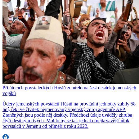
Při útocích povstaleckých Húsíů zemřelo na šest desítek jemenských
vojáků
Údery jemenských povstalců Húsíů na provládní jednotky zabily 58
lidí, řekl ve čtvrtek nejmenovaný vojenský zdroj agentuře AFP.
Zraněných jsou podle něj desítky. Předchozí údaje uváděly zhruba
čtyři desítky mrtvých. Mohlo by se tak jednat o nejkrvavější útok
povstalců v Jemenu od příměří z roku 2022.