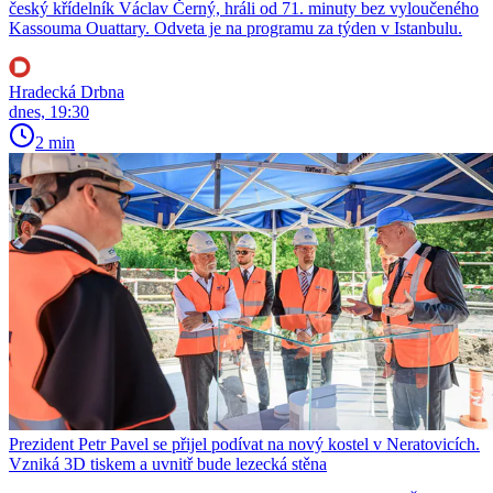
český křídelník Václav Černý, hráli od 71. minuty bez vyloučeného
Kassouma Ouattary. Odveta je na programu za týden v Istanbulu.
Hradecká Drbna
dnes, 19:30
2 min
Prezident Petr Pavel se přijel podívat na nový kostel v Neratovicích.
Vzniká 3D tiskem a uvnitř bude lezecká stěna