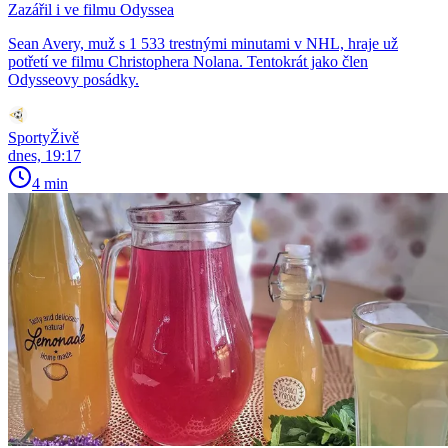
Zazářil i ve filmu Odyssea
Sean Avery, muž s 1 533 trestnými minutami v NHL, hraje už
potřetí ve filmu Christophera Nolana. Tentokrát jako člen
Odysseovy posádky.
SportyŽivě
dnes, 19:17
4 min