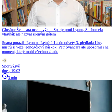
Glosátor Švancara ocenil výkon Sparty proti Lyonu, Suchomela
vlastňák ale nazval šíleným gólem
Sparta porazila Lyon na Letné 2:1 a do odvety 3. předkola Ligy
mistrů si veze jednogólový náskok. Petr Švancara ale upozornil i na
moment, který mohl všechno zhatit.
SportyŽivě
dnes, 19:03
3 min