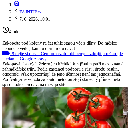
FAJNTIP.cz
7. 6. 2026, 10:01
4 min
Zakopejte pod kořeny rajčat tuhle starou věc z dílny. Do měsíce
nebudete vědět, kam tu obří úrodu dávat
Přidejte si obsah Centrum.cz do oblíbených zdrojů pro Google
hledání a Google zprávy
Zakopávání starých železných hřebíků k rajčatům patří mezi známé
zahrádkářské triky. Podle zastánců podporuje růst i úrodu rostlin,
odborníci však upozorňují, že jeho účinnost není tak jednoznačná.
Podívali jsme se, zda za touto metodou stojí skutečný přínos, nebo
spíše tradice předávaná mezi pěstiteli.