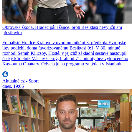
Obrovská škoda. Hradec pálil šance, proti Besiktasi nevyužil ani
přesilovku
Fotbalisté Hradce Králové v úvodním utkání 3. předkola Evropské
ligy podlehli doma favorizovanému Besiktasi 0:1. V 80. minutě
rozhodl Semih Kilicsoy. Hosté, v jejichž základní sestavě nastoupil
český křídelník Václav Černý, hráli od 71. minuty bez vyloučeného
Kassouma Ouattary. Odveta je na programu za týden v Istanbulu.
Aktuálně.cz - Sport
dnes, 19:05