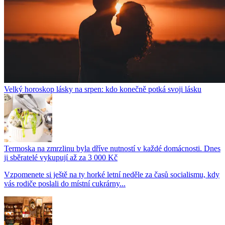
Velký horoskop lásky na srpen: kdo konečně potká svoji lásku
Termoska na zmrzlinu byla dříve nutností v každé domácnosti. Dnes
ji sběratelé vykupují až za 3 000 Kč
Vzpomenete si ještě na ty horké letní neděle za časů socialismu, kdy
vás rodiče poslali do místní cukrárny...