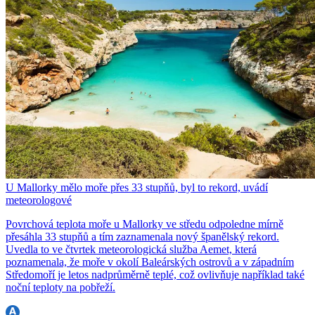
U Mallorky mělo moře přes 33 stupňů, byl to rekord, uvádí
meteorologové
Povrchová teplota moře u Mallorky ve středu odpoledne mírně
přesáhla 33 stupňů a tím zaznamenala nový španělský rekord.
Uvedla to ve čtvrtek meteorologická služba Aemet, která
poznamenala, že moře v okolí Baleárských ostrovů a v západním
Středomoří je letos nadprůměrně teplé, což ovlivňuje například také
noční teploty na pobřeží.