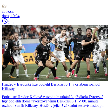
adbz.cz
dnes, 19:34
2 min
Hradec v Evropské lize podlehl Besiktasi 0:1, v oslabení rozhodl
Kilicsoy
Fotbalisté Hradce Králové v úvodním utkání 3. předkola Evropské
ligy podlehli doma favorizovanému Besiktasi 0:1. V 80. minutě
rozhodl Semih Kilicsoy. Hosté, v jejichž základní sestavě nastoupil