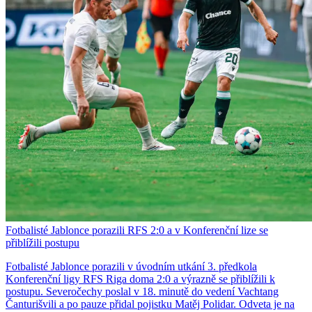
Fotbalisté Jablonce porazili RFS 2:0 a v Konferenční lize se
přiblížili postupu
Fotbalisté Jablonce porazili v úvodním utkání 3. předkola
Konferenční ligy RFS Riga doma 2:0 a výrazně se přiblížili k
postupu. Severočechy poslal v 18. minutě do vedení Vachtang
Čanturišvili a po pauze přidal pojistku Matěj Polidar. Odveta je na