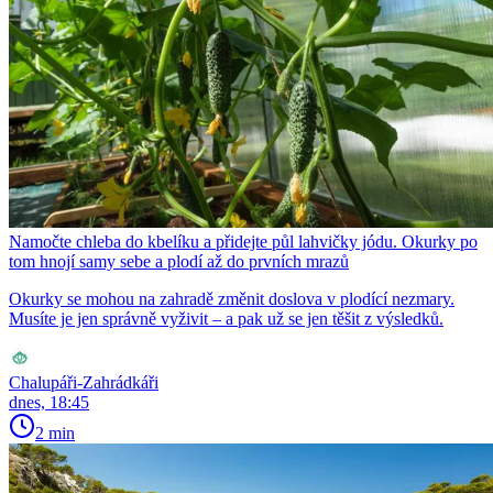
Namočte chleba do kbelíku a přidejte půl lahvičky jódu. Okurky po
tom hnojí samy sebe a plodí až do prvních mrazů
Okurky se mohou na zahradě změnit doslova v plodící nezmary.
Musíte je jen správně vyživit – a pak už se jen těšit z výsledků.
Chalupáři-Zahrádkáři
dnes, 18:45
2 min