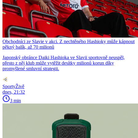
Obchodníci ze Slavie v akci. Z nechtěného Hashioky může kápnout
pěkný balík, až 70 milionů
Japonský obránce Daiki Hashioka ve Slavii sportovně neuspěl,
přesto z něj klub může vytěžit desítky milionů korun díky
promyšlené smluvní strategii.
SportyŽivě
dnes, 21:32
3 min