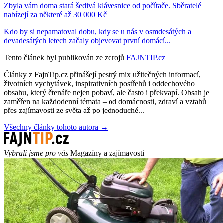
Zbyla vám doma stará šedivá klávesnice od počítače. Sběratelé
nabízejí za některé až 30 000 Kč
Kdo by si nepamatoval dobu, kdy se u nás v osmdesátých a
devadesátých letech začaly objevovat první domácí...
Tento článek byl publikován ze zdrojů
FAJNTIP.cz
Články z FajnTip.cz přinášejí pestrý mix užitečných informací,
životních vychytávek, inspirativních postřehů i oddechového
obsahu, který čtenáře nejen pobaví, ale často i překvapí. Obsah je
zaměřen na každodenní témata – od domácnosti, zdraví a vztahů
přes zajímavosti ze světa až po jednoduché...
Všechny články tohoto autora →
Vybrali jsme pro vás
Magazíny a zajímavosti