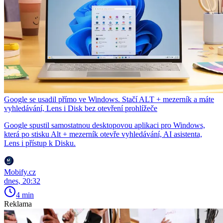
Google se usadil přímo ve Windows. Stačí ALT + mezerník a máte
vyhledávání, Lens i Disk bez otevření prohlížeče
Google spustil samostatnou desktopovou aplikaci pro Windows,
která po stisku Alt + mezerník otevře vyhledávání, AI asistenta,
Lens i přístup k Disku.
Mobify.cz
dnes, 20:32
4 min
Reklama