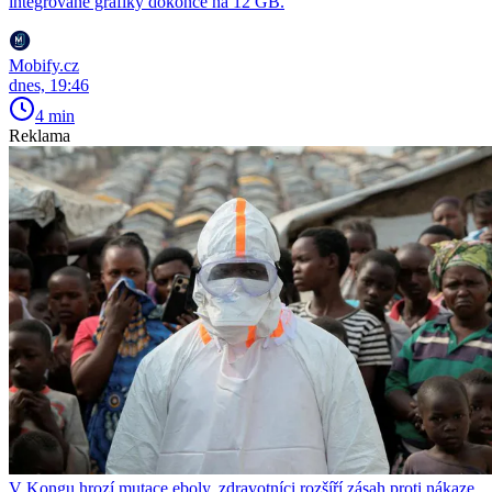
integrované grafiky dokonce na 12 GB.
Mobify.cz
dnes, 19:46
4 min
Reklama
V Kongu hrozí mutace eboly, zdravotníci rozšíří zásah proti nákaze