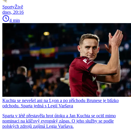
SportyŽivě
dnes, 20:16
4 min
Kuchta se nevešel ani na Lyon a po příchodu Brunese je blízko
odchodu. Sparta jedná s Legií Varšava
Sparta v létě přestavěla hrot útoku a Jan Kuchta se ocitl mimo
nominaci na klíčový evropský zápas. O jeho služby se podle
polských zdrojů zajímá Legia Varšava.