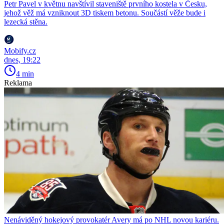
Petr Pavel v květnu navštívil staveniště prvního kostela v Česku,
jehož věž má vzniknout 3D tiskem betonu. Součástí věže bude i
lezecká stěna.
Mobify.cz
dnes, 19:22
4 min
Reklama
Nenáviděný hokejový provokatér Avery má po NHL novou kariéru.