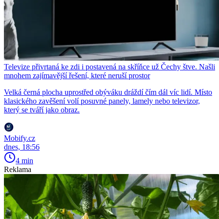
Televize přivrtaná ke zdi i postavená na skříňce už Čechy štve. Našli
mnohem zajímavější řešení, které neruší prostor
Velká černá plocha uprostřed obýváku dráždí čím dál víc lidí. Místo
klasického zavěšení volí posuvné panely, lamely nebo televizor,
který se tváří jako obraz.
Mobify.cz
dnes, 18:56
4 min
Reklama