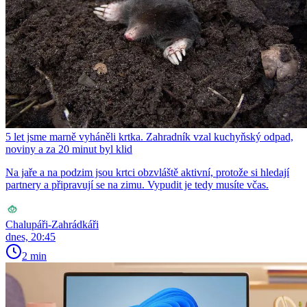
5 let jsme marně vyháněli krtka. Zahradník vzal kuchyňský odpad,
noviny a za 20 minut byl klid
Na jaře a na podzim jsou krtci obzvláště aktivní, protože si hledají
partnery a připravují se na zimu. Vypudit je tedy musíte včas.
Chalupáři-Zahrádkáři
dnes, 20:45
2 min