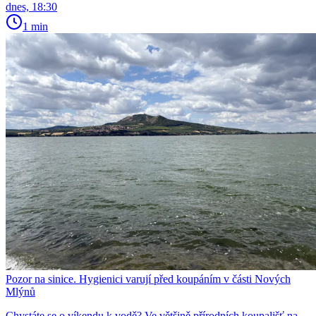
dnes, 18:30
1 min
Pozor na sinice. Hygienici varují před koupáním v části Nových
Mlýnů
Chystáte se o víkendu k vodě? Ve většině přírodních koupališť na