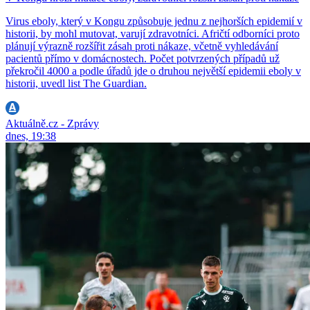
Virus eboly, který v Kongu způsobuje jednu z nejhorších epidemií v
historii, by mohl mutovat, varují zdravotníci. Afričtí odborníci proto
plánují výrazně rozšířit zásah proti nákaze, včetně vyhledávání
pacientů přímo v domácnostech. Počet potvrzených případů už
překročil 4000 a podle úřadů jde o druhou největší epidemii eboly v
historii, uvedl list The Guardian.
Aktuálně.cz - Zprávy
dnes, 19:38