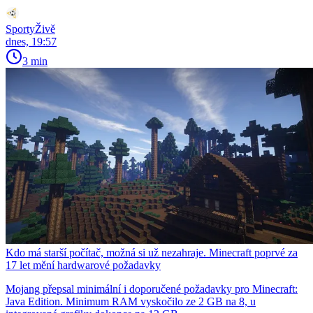
SportyŽivě
dnes, 19:57
3 min
Kdo má starší počítač, možná si už nezahraje. Minecraft poprvé za
17 let mění hardwarové požadavky
Mojang přepsal minimální i doporučené požadavky pro Minecraft:
Java Edition. Minimum RAM vyskočilo ze 2 GB na 8, u