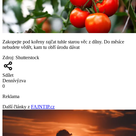
Zakopejte pod kořeny rajčat tuhle starou věc z dílny. Do měsíce
nebudete vědět, kam tu obří úrodu dávat
Zdroj
:
Shutterstock
Sdílet
Denní
výzva
0
Reklama
Další články z
FAJNTIP.cz