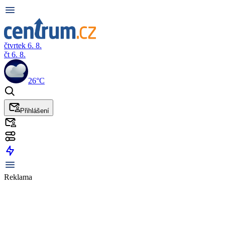
čtvrtek 6. 8.
čt 6. 8.
26°C
Přihlášení
Reklama