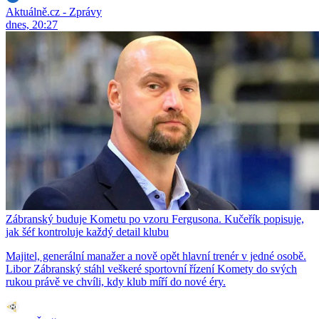
Aktuálně.cz - Zprávy
dnes, 20:27
Zábranský buduje Kometu po vzoru Fergusona. Kučeřík popisuje,
jak šéf kontroluje každý detail klubu
Majitel, generální manažer a nově opět hlavní trenér v jedné osobě.
Libor Zábranský stáhl veškeré sportovní řízení Komety do svých
rukou právě ve chvíli, kdy klub míří do nové éry.