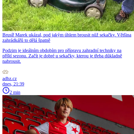
Brusíř Marek ukázal, pod jakým úhlem brousit nůž sekačky. Většina
zahrádkářů to dělá špatně
Podzim je ideálním obdobím pro přípravu zahradní techniky na
příští sezonu. Začít je dobré u sekačky, kterou je třeba důkladně
nabrousit.
adbz.cz
dnes, 21:39
2 min