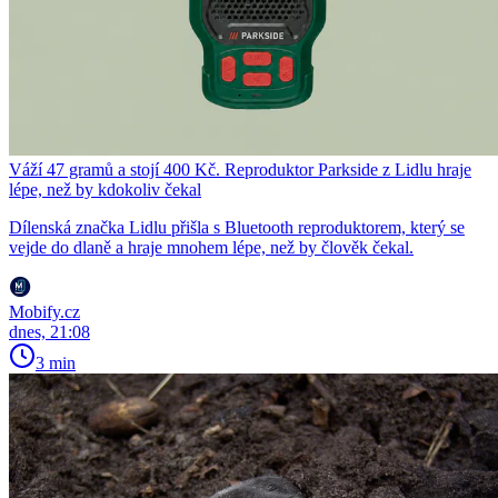
Váží 47 gramů a stojí 400 Kč. Reproduktor Parkside z Lidlu hraje
lépe, než by kdokoliv čekal
Dílenská značka Lidlu přišla s Bluetooth reproduktorem, který se
vejde do dlaně a hraje mnohem lépe, než by člověk čekal.
Mobify.cz
dnes, 21:08
3 min