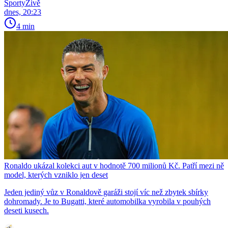
SportyŽivě
dnes, 20:23
4 min
Ronaldo ukázal kolekci aut v hodnotě 700 milionů Kč. Patří mezi ně
model, kterých vzniklo jen deset
Jeden jediný vůz v Ronaldově garáži stojí víc než zbytek sbírky
dohromady. Je to Bugatti, které automobilka vyrobila v pouhých
deseti kusech.