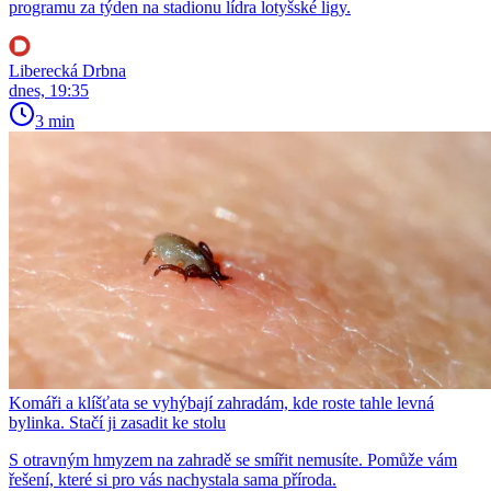
programu za týden na stadionu lídra lotyšské ligy.
Liberecká Drbna
dnes, 19:35
3 min
Komáři a klíšťata se vyhýbají zahradám, kde roste tahle levná
bylinka. Stačí ji zasadit ke stolu
S otravným hmyzem na zahradě se smířit nemusíte. Pomůže vám
řešení, které si pro vás nachystala sama příroda.