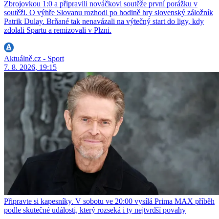
Zbrojovkou 1:0 a připravili nováčkovi soutěže první porážku v
soutěži. O výhře Slovanu rozhodl po hodině hry slovenský záložník
Patrik Dulay. Brňané tak nenavázali na výtečný start do ligy, kdy
zdolali Spartu a remizovali v Plzni.
Aktuálně.cz - Sport
7. 8. 2026, 19:15
Připravte si kapesníky. V sobotu ve 20:00 vysílá Prima MAX příběh
podle skutečné události, který rozseká i ty nejtvrdší povahy