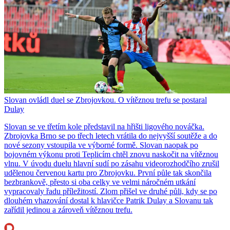
Slovan ovládl duel se Zbrojovkou. O vítěznou trefu se postaral
Dulay
Slovan se ve třetím kole představil na hřišti ligového nováčka.
Zbrojovka Brno se po třech letech vrátila do nejvyšší soutěže a do
nové sezony vstoupila ve výborné formě. Slovan naopak po
bojovném výkonu proti Teplicím chtěl znovu naskočit na vítěznou
vlnu. V úvodu duelu hlavní sudí po zásahu videorozhodčího zrušil
udělenou červenou kartu pro Zbrojovku. První půle tak skončila
bezbrankově, přesto si oba celky ve velmi náročném utkání
vypracovaly řadu příležitostí. Zlom přišel ve druhé půli, kdy se po
dlouhém vhazování dostal k hlavičce Patrik Dulay a Slovanu tak
zařídil jedinou a zároveň vítěznou trefu.