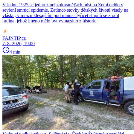
V lednu 1925 se jedno z nejizolovanějších míst na Zemi ocitlo v
sevření smrtící epidemie. Zatímco stovky dětských životů visely na
vlásku, v mrazu klesajícím pod minus čtyřicet stupňů se zrodil
hrdina, jehož jméno mělo být vymazáno z historie.
FAJNTIP.cz
7. 8. 2026, 19:00
4 min
Vedoucí nedbal zákazu. S dětmi si v Českém Švýcarsku rozdělal