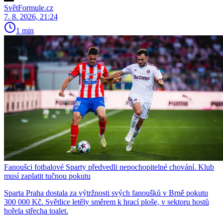
SvětFormule.cz
7. 8. 2026, 21:24
1 min
Fanoušci fotbalové Sparty předvedli nepochopitelné chování. Klub
musí zaplatit tučnou pokutu
Sparta Praha dostala za výtržnosti svých fanoušků v Brně pokutu
300 000 Kč. Světlice letěly směrem k hrací ploše, v sektoru hostů
hořela střecha toalet.