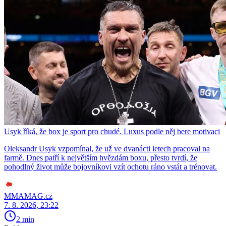
Usyk říká, že box je sport pro chudé. Luxus podle něj bere motivaci
Oleksandr Usyk vzpomínal, že už ve dvanácti letech pracoval na
farmě. Dnes patří k největším hvězdám boxu, přesto tvrdí, že
pohodlný život může bojovníkovi vzít ochotu ráno vstát a trénovat.
MMAMAG.cz
7. 8. 2026, 23:22
2 min