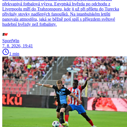
překvapivá fotbalová výzva. Egyptská hvězda po odchodu z
Liverpoolu míří do Trabzonsporu, kde ji už při příletu do Turecka
přivítaly stovky nadšených fanoušků. Na istanbulském letišti
panovala atmosféra, jaká se běžně pojí spíš s příjezdem světové
hudební hvězdy než fotbalisty.
SportWin
7. 8. 2026, 19:41
1 min