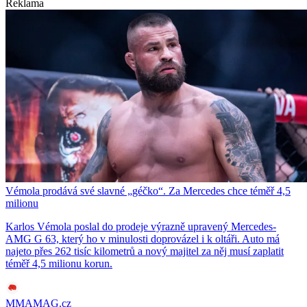
Reklama
Vémola prodává své slavné „géčko“. Za Mercedes chce téměř 4,5
milionu
Karlos Vémola poslal do prodeje výrazně upravený Mercedes-
AMG G 63, který ho v minulosti doprovázel i k oltáři. Auto má
najeto přes 262 tisíc kilometrů a nový majitel za něj musí zaplatit
téměř 4,5 milionu korun.
MMAMAG.cz