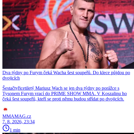
Dva týdny po Furym čeká Wacha šest soupeřů. Do klece půjdou po
dvojicích
Šestačtyřicetiletý Mariusz Wach se jen dva týdny po porážce s
Tysonem Furym vrací do PRIME SHOW MMA. V Koszalinu ho
čeká šest soupeřů, kteří se proti němu budou střídat po dvojicích.
MMAMAG.cz
7. 8. 2026, 23:34
1 min