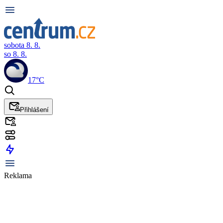
sobota 8. 8.
so 8. 8.
17°C
Přihlášení
Reklama