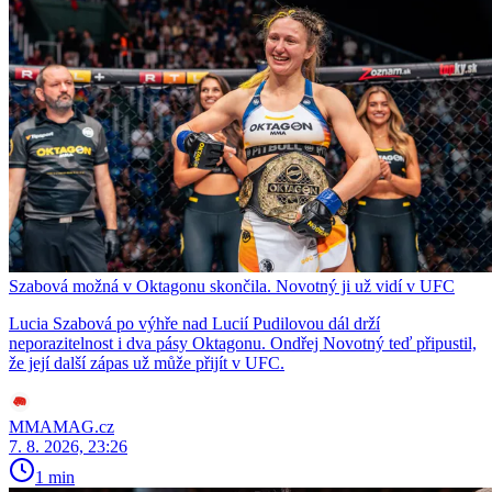
Szabová možná v Oktagonu skončila. Novotný ji už vidí v UFC
Lucia Szabová po výhře nad Lucií Pudilovou dál drží
neporazitelnost i dva pásy Oktagonu. Ondřej Novotný teď připustil,
že její další zápas už může přijít v UFC.
MMAMAG.cz
7. 8. 2026, 23:26
1 min