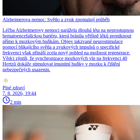
Alzheimerova nemoc: Světlo a zvuk zpomalují průběh
Léčba Alzheimerovy nemoci narážela dlouhá léta na neprostupnou
hematoencefalickou bariéru, která bránila většině léků proniknout
přímo k mozkovým buňkám. Objev takzvané neurostimulace
pomocí blikajícího světla a zvukových impulsů o specifické
frekvenci však přináší zcela nový pohled na možnost regenerace.
Vědci zjistili, že synchronizace mozkových vln na frekvenci 40
Hertzů dokáže stimulovat imunitní buňky v mozku k čištění
nebezpečných usazenin.
Plné zdraví
7. 8. 2026, 19:44
2 min