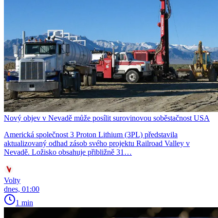
Nový objev v Nevadě může posílit surovinovou soběstačnost USA
Americká společnost 3 Proton Lithium (3PL) představila
aktualizovaný odhad zásob svého projektu Railroad Valley v
Nevadě. Ložisko obsahuje přibližně 31…
Volty
dnes, 01:00
1 min