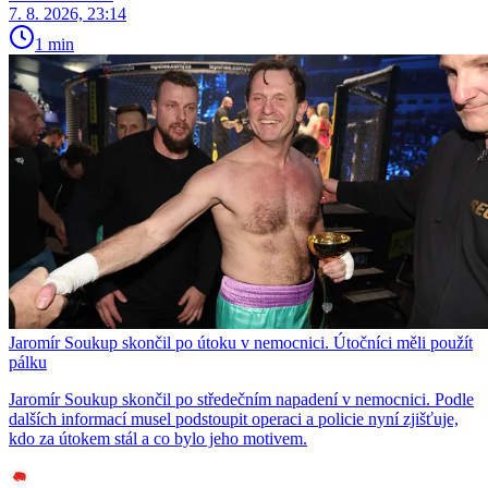
7. 8. 2026, 23:14
1 min
Jaromír Soukup skončil po útoku v nemocnici. Útočníci měli použít
pálku
Jaromír Soukup skončil po středečním napadení v nemocnici. Podle
dalších informací musel podstoupit operaci a policie nyní zjišťuje,
kdo za útokem stál a co bylo jeho motivem.