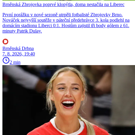
Brněnská Zbrojovka poprvé klopýtla, doma nestačila na Liberec
První porážku v nové sezoně utrpěli fotbalisté Zbrojovky Brno.
Nováček nejvyšší soutěže v páteční předehrávce 3. kola podlehl na
domácím stadionu Liberci 0:1. Hostům zajistil tři body gólem z 61.
minuty Patrik Dulay.
Brněnská Drbna
7. 8. 2026, 19:40
2 min