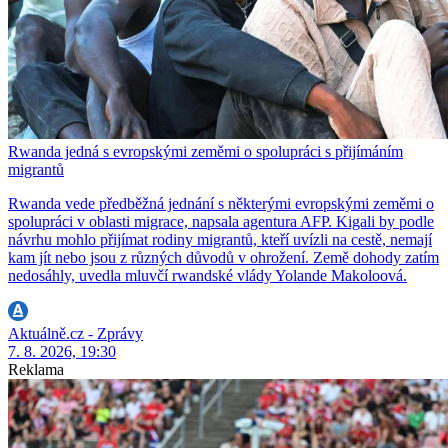
Rwanda jedná s evropskými zeměmi o spolupráci s přijímáním
migrantů
Rwanda vede předběžná jednání s některými evropskými zeměmi o
spolupráci v oblasti migrace, napsala agentura AFP. Kigali by podle
návrhu mohlo přijímat rodiny migrantů, kteří uvízli na cestě, nemají
kam jít nebo jsou z různých důvodů v ohrožení. Země dohody zatím
nedosáhly, uvedla mluvčí rwandské vlády Yolande Makoloová.
Aktuálně.cz - Zprávy
7. 8. 2026, 19:30
Reklama