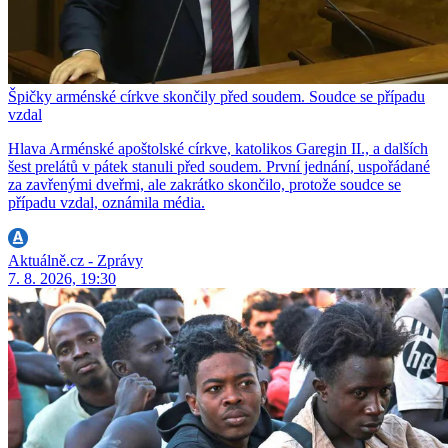
Špičky arménské církve skončily před soudem. Soudce se případu
vzdal
Hlava Arménské apoštolské církve, katolikos Garegin II., a dalších
šest prelátů v pátek stanuli před soudem. První jednání, uspořádané
za zavřenými dveřmi, ale zakrátko skončilo, protože soudce se
případu vzdal, oznámila média.
Aktuálně.cz - Zprávy
7. 8. 2026, 19:30