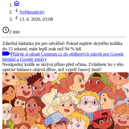
Světkreativity
13. 6. 2026, 03:08
2 min
Zákeřná hádanka jen pro odvážné: Pokud najdete skrytého králíka
do 15 sekund, máte lepší zrak než 94 % lidí
Přidejte si obsah Centrum.cz do oblíbených zdrojů pro Google
hledání a Google zprávy
Nenápadný králík se skrývá přímo před očima. Zvládnete ho v této
optické hádance objevit dříve, než vyprší časový limit?