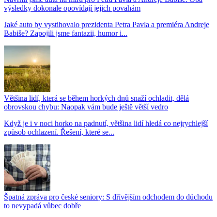
výsledky dokonale opovídají jejich povahám
Jaké auto by vystihovalo prezidenta Petra Pavla a premiéra Andreje
Babiše? Zapojili jsme fantazii, humor i...
Většina lidí, která se během horkých dnů snaží ochladit, dělá
obrovskou chybu: Naopak vám bude ještě větší vedro
Když je i v noci horko na padnutí, většina lidí hledá co nejrychlejší
způsob ochlazení. Řešení, které se...
Špatná zpráva pro české seniory: S dřívějším odchodem do důchodu
to nevypadá vůbec dobře