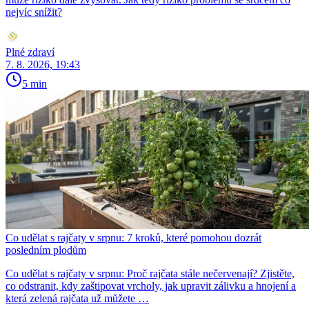
nejvíc snížit?
Plné zdraví
7. 8. 2026, 19:43
5 min
Co udělat s rajčaty v srpnu: 7 kroků, které pomohou dozrát
posledním plodům
Co udělat s rajčaty v srpnu: Proč rajčata stále nečervenají? Zjistěte,
co odstranit, kdy zaštipovat vrcholy, jak upravit zálivku a hnojení a
která zelená rajčata už můžete …