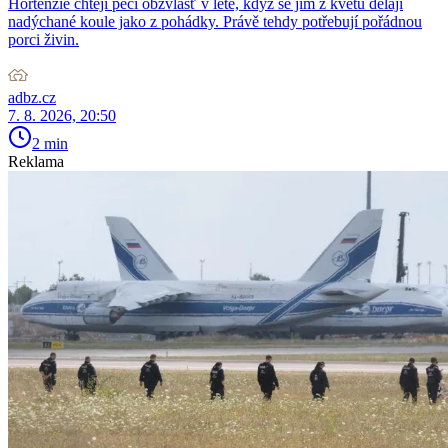
Hortenzie chtějí péči obzvlášť v létě, když se jim z květů dělají
nadýchané koule jako z pohádky. Právě tehdy potřebují pořádnou
porci živin.
adbz.cz
7. 8. 2026, 20:50
2 min
Reklama