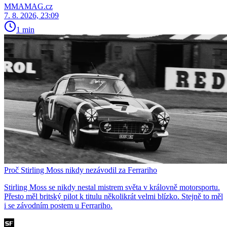
MMAMAG.cz
7. 8. 2026, 23:09
1 min
Proč Stirling Moss nikdy nezávodil za Ferrariho
Stirling Moss se nikdy nestal mistrem světa v královně motorsportu.
Přesto měl britský pilot k titulu několikrát velmi blízko. Stejně to měl
i se závodním postem u Ferrariho.