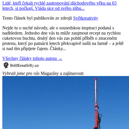
Lidé, kteří čekali rychlé zastropování důchodového věku na 65
letech, si počkají. Vláda sice od svého slibu...
Tento článek byl publikován ze zdrojů
Světkreativity
Nejde tu o suché návody, ale o sousedskou inspiraci podaná s
nadhledem. Jednoho dne vás tu může zaujmout recept na rychlou
cuketovou buchtu, druhý den vás zas pohltí příběh o ztraceném
prstenu, který po patnácti letech překvapivě našli na farmě – a ještě
si nad tím připijete čajem. Články...
Všechny články tohoto autora →
Vybrali jsme pro vás
Magazíny a zajímavosti