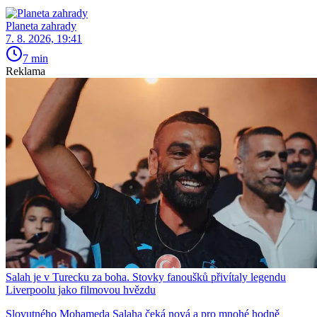
Planeta zahrady
7. 8. 2026, 19:41
7 min
Reklama
Salah je v Turecku za boha. Stovky fanoušků přivítaly legendu
Liverpoolu jako filmovou hvězdu
Slovutného Mohameda Salaha čeká nová a pro mnohé hodně