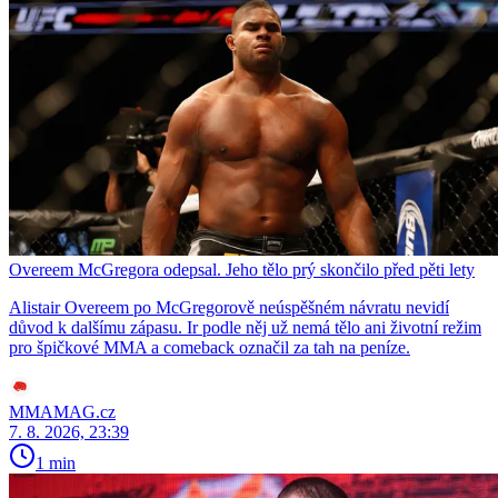
Overeem McGregora odepsal. Jeho tělo prý skončilo před pěti lety
Alistair Overeem po McGregorově neúspěšném návratu nevidí
důvod k dalšímu zápasu. Ir podle něj už nemá tělo ani životní režim
pro špičkové MMA a comeback označil za tah na peníze.
MMAMAG.cz
7. 8. 2026, 23:39
1 min