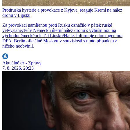
Protiruská hysterie a provokace z Kyjeva, reaguje Kreml na nález
dronu v Lipsku
Za provokaci namířenou proti Rusku označilo v pátek ruské
velvyslanectví v Německu úterní nález dronu s výbušninou na
východoněmeckém letišti Lipsko/Halle. Informuje o tom agentura
DPA. Berlín oficiálně Moskvu v souvislosti s tímto případem z
ničeho neobvinil.
Aktuálně.cz - Zprávy
7. 8. 2026, 20:23