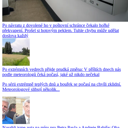
Po návratu z dovolené ho v poštovní schránce čekalo hořké
překvapení. Prošel si hotovým peklem. Tuhle chybu může udělat
doslova každý
Po extrémních vedrech přijde prudká změna: V příštích dnech nás
podle meteorologů čeká počasí, jaké už nikdo nečekal
Po sérii extrémně teplých dnů a bouřek se počasí na chvíli zklidní.
Meteorologové slibují několik...
Navrhli jsme auta na míru pro Petra Pavla a Andreje Babiše: Oba