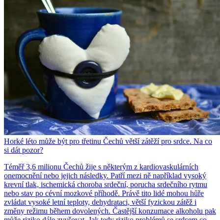
Horké léto může být pro třetinu Čechů větší zátěží pro srdce. Na co
si dát pozor?
Téměř 3,6 milionu Čechů žije s některým z kardiovaskulárních
onemocnění nebo jejich následky. Patří mezi ně například vysoký
krevní tlak, ischemická choroba srdeční, porucha srdečního rytmu
nebo stav po cévní mozkové příhodě. Právě tito lidé mohou hůře
zvládat vysoké letní teploty, dehydrataci, větší fyzickou zátěž i
změny režimu během dovolených. Častější konzumace alkoholu pak
může riziko dále zvyšovat. Jak tedy riziko problémů se srdcem co