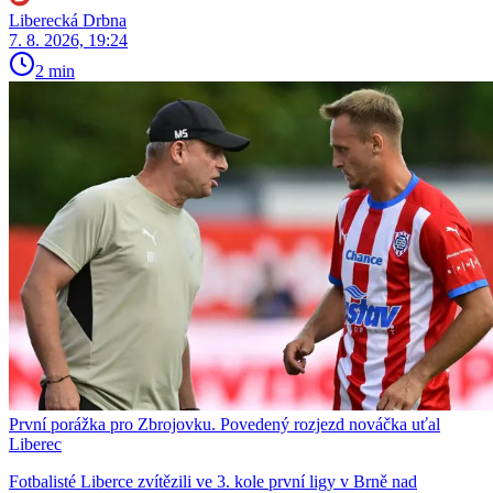
Liberecká Drbna
7. 8. 2026, 19:24
2 min
První porážka pro Zbrojovku. Povedený rozjezd nováčka uťal
Liberec
Fotbalisté Liberce zvítězili ve 3. kole první ligy v Brně nad