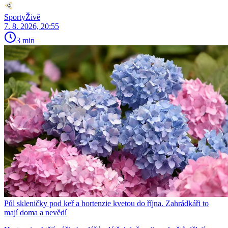
SportyŽivě
7. 8. 2026, 20:55
3 min
Půl skleničky pod keř a hortenzie kvetou do října. Zahrádkáři to
mají doma a nevědí