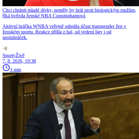
Chci chránit mladé dívky, neměly by hrát proti biologickým mužům,
říká hvězda ženské NBA Cunninghamová
Aktivní hráčka WNBA veřejně odmítla účast transgender žen v
ženském sportu. Reakce přišla z hal, od vedení ligy i od
spoluhráček.
SportyŽivě
7. 8. 2026, 19:38
3 min