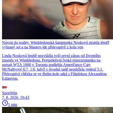
Návrat do reality. Wimbledonská šampionka Nosková ztratila téměř
vyhraný set a na Masters jde překvapivě z kola ven
Linda Nosková hrubě nezvládla svůj první zápas od životního
triumfu ve Wimbledonu. Perspektivní česká reprezentantka na
turnaji WTA 1000 v Torontu podlehla Američance Caty
McNallyové 6:7, 1:6, když v úvodní sadě neudržela vedení 5:1.
Překvapivá vítězka se ve třetím kole utká s Filipínkou Alexandrou
Ealaovou.
SportWin
7. 8. 2026, 19:43
1 min