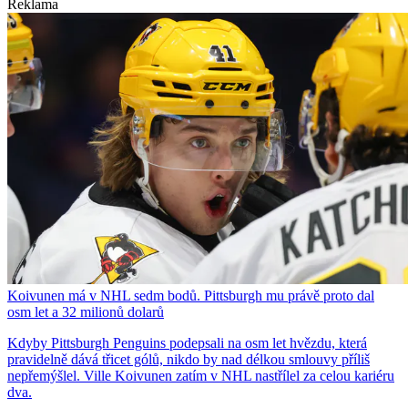
Reklama
Koivunen má v NHL sedm bodů. Pittsburgh mu právě proto dal
osm let a 32 milionů dolarů
Kdyby Pittsburgh Penguins podepsali na osm let hvězdu, která
pravidelně dává třicet gólů, nikdo by nad délkou smlouvy příliš
nepřemýšlel. Ville Koivunen zatím v NHL nastřílel za celou kariéru
dva.