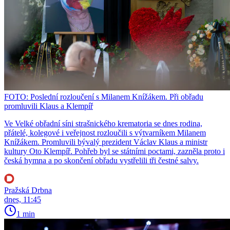
FOTO: Poslední rozloučení s Milanem Knížákem. Při obřadu
promluvili Klaus a Klempíř
Ve Velké obřadní síni strašnického krematoria se dnes rodina,
přátelé, kolegové i veřejnost rozloučili s výtvarníkem Milanem
Knížákem. Promluvili bývalý prezident Václav Klaus a ministr
kultury Oto Klempíř. Pohřeb byl se státními poctami, zazněla proto i
česká hymna a po skončení obřadu vystřelili tři čestné salvy.
Pražská Drbna
dnes, 11:45
1 min