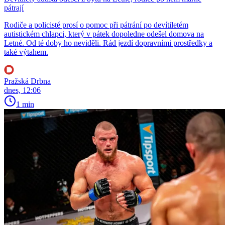
pátrají
Rodiče a policisté prosí o pomoc při pátrání po devítiletém
autistickém chlapci, který v pátek dopoledne odešel domova na
Letné. Od té doby ho neviděli. Rád jezdí dopravními prostředky a
také výtahem.
Pražská Drbna
dnes, 12:06
1 min