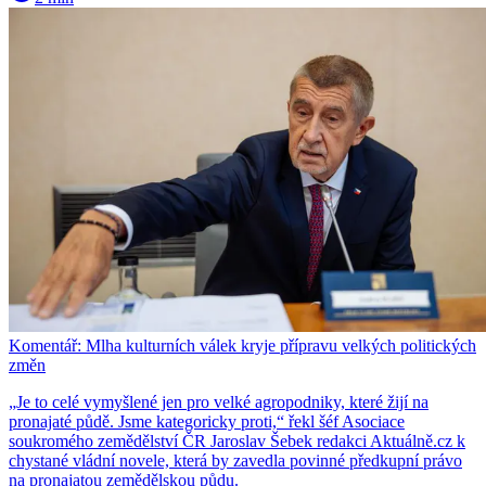
Komentář: Mlha kulturních válek kryje přípravu velkých politických
změn
„Je to celé vymyšlené jen pro velké agropodniky, které žijí na
pronajaté půdě. Jsme kategoricky proti,“ řekl šéf Asociace
soukromého zemědělství ČR Jaroslav Šebek redakci Aktuálně.cz k
chystané vládní novele, která by zavedla povinné předkupní právo
na pronajatou zemědělskou půdu.