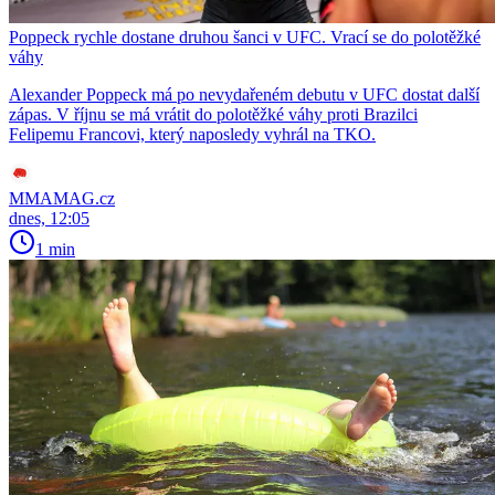
Poppeck rychle dostane druhou šanci v UFC. Vrací se do polotěžké
váhy
Alexander Poppeck má po nevydařeném debutu v UFC dostat další
zápas. V říjnu se má vrátit do polotěžké váhy proti Brazilci
Felipemu Francovi, který naposledy vyhrál na TKO.
MMAMAG.cz
dnes, 12:05
1 min