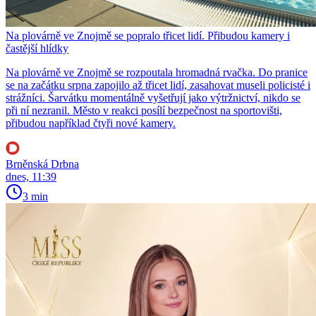
Na plovárně ve Znojmě se popralo třicet lidí. Přibudou kamery i
častější hlídky
Na plovárně ve Znojmě se rozpoutala hromadná rvačka. Do pranice
se na začátku srpna zapojilo až třicet lidí, zasahovat museli policisté i
strážníci. Šarvátku momentálně vyšetřují jako výtržnictví, nikdo se
při ní nezranil. Město v reakci posílí bezpečnost na sportovišti,
přibudou například čtyři nové kamery.
Brněnská Drbna
dnes, 11:39
3 min