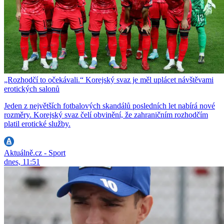
„Rozhodčí to očekávali.“ Korejský svaz je měl uplácet návštěvami
erotických salonů
Jeden z největších fotbalových skandálů posledních let nabírá nové
rozměry. Korejský svaz čelí obvinění, že zahraničním rozhodčím
platil erotické služby.
Aktuálně.cz - Sport
dnes, 11:51