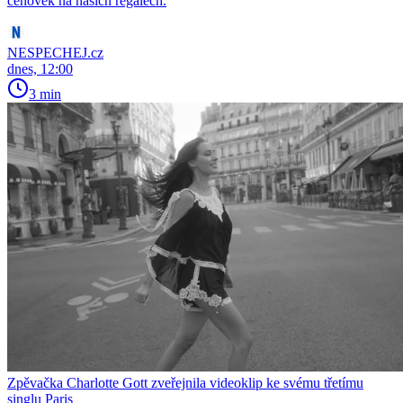
cenovek na našich regálech.
NESPECHEJ.cz
dnes, 12:00
3 min
Zpěvačka Charlotte Gott zveřejnila videoklip ke svému třetímu
singlu Paris