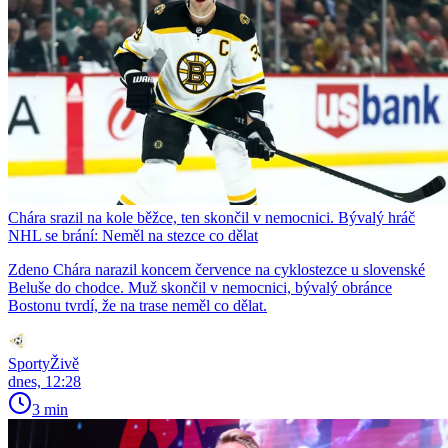
Chára srazil na kole běžce, ten skončil v nemocnici. Bývalý hráč
NHL se brání: Neměl na stezce co dělat
Zdeno Chára narazil koncem července na cyklostezce u slovenské
Beluše do chodce. Muž skončil v nemocnici, bývalý obránce
Bostonu tvrdí, že na trase neměl co dělat.
SportyŽivě
dnes, 12:28
3 min