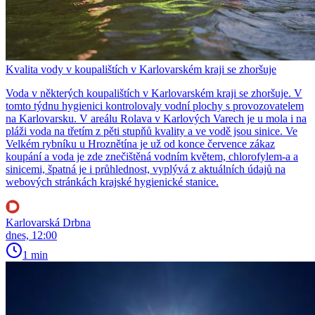
Kvalita vody v koupalištích v Karlovarském kraji se zhoršuje
Voda v některých koupalištích v Karlovarském kraji se zhoršuje. V
tomto týdnu hygienici kontrolovaly vodní plochy s provozovatelem
na Karlovarsku. V areálu Rolava v Karlových Varech je u mola i na
pláži voda na třetím z pěti stupňů kvality a ve vodě jsou sinice. Ve
Velkém rybníku u Hroznětína je už od konce července zákaz
koupání a voda je zde znečištěná vodním květem, chlorofylem-a a
sinicemi, špatná je i průhlednost, vyplývá z aktuálních údajů na
webových stránkách krajské hygienické stanice.
Karlovarská Drbna
dnes, 12:00
1 min