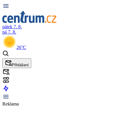
pátek 7. 8.
pá 7. 8.
26°C
Přihlášení
Reklama