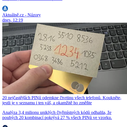
Aktuálně.cz - Názory
dnes, 12:19
20 nejčastějších PINů odemkne čtvrtinu všech telefonů. Koukněte,
jestli je v seznamu i ten váš, a okamžitě ho změňte
Analýza 3,4 milionu uniklých čtyřmístných kódů odhalila, že
pouhých 20 kombinací pokrývá 27 % všech PINů ve vzorku.