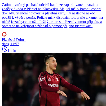
Zatím neznámý pachatel odcizil batoh ze zaparkovaného vozidla
značky Škoda v Plánici na Klatovsku. Majitel měl v batohu osobní
doklady, finanční hotovost a platební karty. Ty následně někdo
použil k výběru peněz. Policie má k dispozici fotografie z kamer, na
nichž je zachycen muž důležitý pro trestní řízení v tomto případu, a
obrací se na veřejnost s žádostí o pomoc při jeho identifikaci.
Plzeňská Drbna
dnes, 11:57
1 min