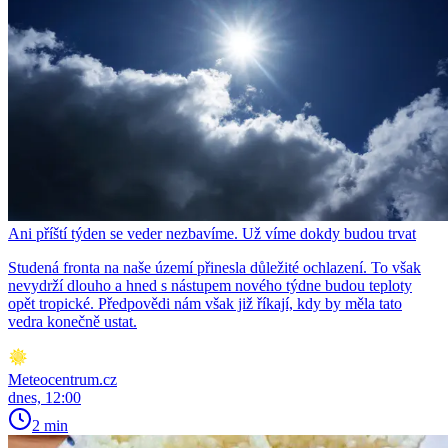
Ani příští týden se veder nezbavíme. Už víme dokdy budou trvat
Studená fronta na naše území přinesla důležité ochlazení. To však
nevydrží dlouho a hned s nástupem nového týdne budou teploty
opět tropické. Předpovědi nám však již říkají, kdy by měla tato
vedra konečně ustat.
Meteocentrum.cz
dnes, 12:00
2 min