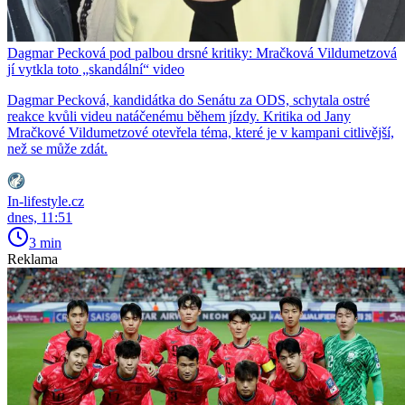
Dagmar Pecková pod palbou drsné kritiky: Mračková Vildumetzová
jí vytkla toto „skandální“ video
Dagmar Pecková, kandidátka do Senátu za ODS, schytala ostré
reakce kvůli videu natáčenému během jízdy. Kritika od Jany
Mračkové Vildumetzové otevřela téma, které je v kampani citlivější,
než se může zdát.
In-lifestyle.cz
dnes, 11:51
3 min
Reklama