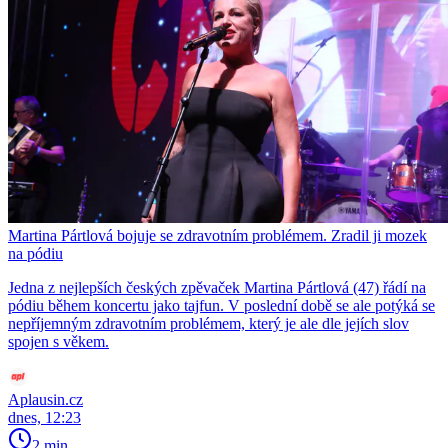
Martina Pártlová bojuje se zdravotním problémem. Zradil ji mozek
na pódiu
Jedna z nejlepších českých zpěvaček Martina Pártlová (47) řádí na
pódiu během koncertu jako tajfun. V poslední době se ale potýká se
nepříjemným zdravotním problémem, který je ale dle jejích slov
spojen s věkem.
Aplausin.cz
dnes, 12:23
2 min