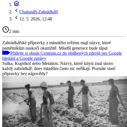
Chalupáři-Zahrádkáři
12. 5. 2026, 12:48
2 min
Zahrádkářské přípravky z minulého režimu mají názvy, které
pamětníkům naskočí okamžitě. Mladší generace bude tápat
Přidejte si obsah Centrum.cz do oblíbených zdrojů pro Google
hledání a Google zprávy
Sulka, Kuprikol nebo Metation. Názvy, které kdysi znal skoro
každý zahrádkář, dnes mladším často nic neříkají. Poznáte staré
přípravky bez nápovědy?