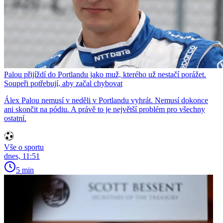
Palou přijíždí do Portlandu jako muž, kterého už nestačí porážet.
Soupeři potřebují, aby začal chybovat
Álex Palou nemusí v neděli v Portlandu vyhrát. Nemusí dokonce
ani skončit na pódiu. A právě to je největší problém pro všechny
ostatní.
Vše o sportu
dnes, 11:51
5 min