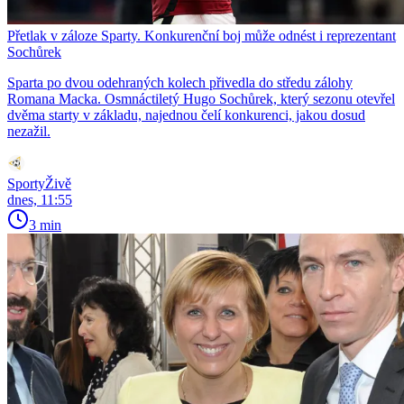
Přetlak v záloze Sparty. Konkurenční boj může odnést i reprezentant
Sochůrek
Sparta po dvou odehraných kolech přivedla do středu zálohy
Romana Macka. Osmnáctiletý Hugo Sochůrek, který sezonu otevřel
dvěma starty v základu, najednou čelí konkurenci, jakou dosud
nezažil.
SportyŽivě
dnes, 11:55
3 min