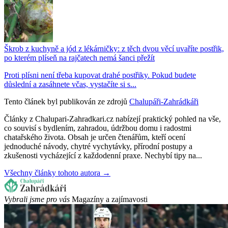
Škrob z kuchyně a jód z lékárničky: z těch dvou věcí uvaříte postřik,
po kterém plíseň na rajčatech nemá šanci přežít
Proti plísni není třeba kupovat drahé postřiky. Pokud budete
důslední a zasáhnete včas, vystačíte si s...
Tento článek byl publikován ze zdrojů
Chalupáři-Zahrádkáři
Články z Chalupari-Zahradkari.cz nabízejí praktický pohled na vše,
co souvisí s bydlením, zahradou, údržbou domu i radostmi
chatařského života. Obsah je určen čtenářům, kteří ocení
jednoduché návody, chytré vychytávky, přírodní postupy a
zkušenosti vycházející z každodenní praxe. Nechybí tipy na...
Všechny články tohoto autora →
Vybrali jsme pro vás
Magazíny a zajímavosti