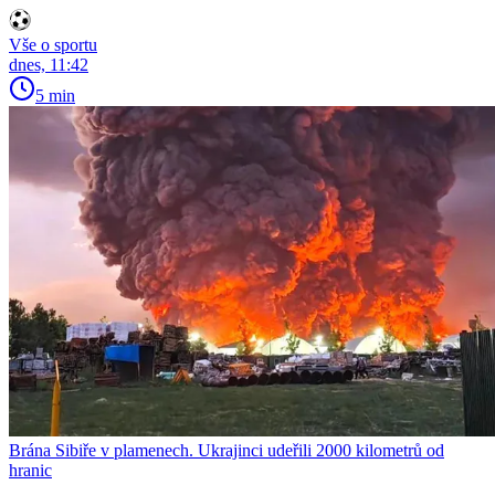
Vše o sportu
dnes, 11:42
5 min
Brána Sibiře v plamenech. Ukrajinci udeřili 2000 kilometrů od
hranic