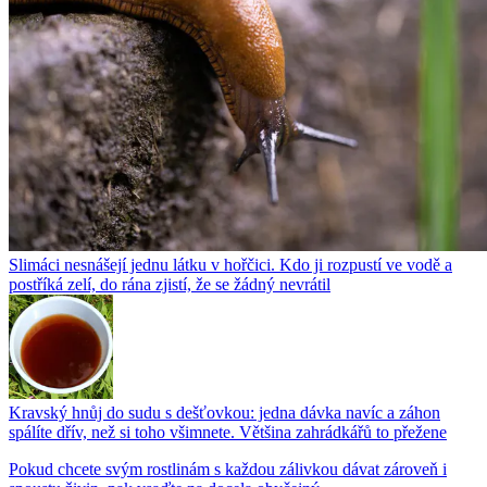
Slimáci nesnášejí jednu látku v hořčici. Kdo ji rozpustí ve vodě a
postříká zelí, do rána zjistí, že se žádný nevrátil
Kravský hnůj do sudu s dešťovkou: jedna dávka navíc a záhon
spálíte dřív, než si toho všimnete. Většina zahrádkářů to přežene
Pokud chcete svým rostlinám s každou zálivkou dávat zároveň i