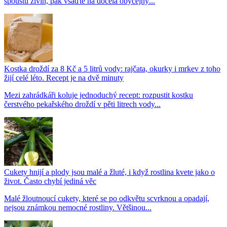
spoustu živin, pak vsaďte na docela obyčejný...
Kostka droždí za 8 Kč a 5 litrů vody: rajčata, okurky i mrkev z toho
žijí celé léto. Recept je na dvě minuty
Mezi zahrádkáři koluje jednoduchý recept: rozpustit kostku
čerstvého pekařského droždí v pěti litrech vody...
Cukety hnijí a plody jsou malé a žluté, i když rostlina kvete jako o
život. Často chybí jediná věc
Malé žloutnoucí cukety, které se po odkvětu scvrknou a opadají,
nejsou známkou nemocné rostliny. Většinou...