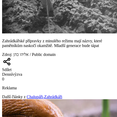
Zahrádkářské přípravky z minulého režimu mají názvy, které
pamětníkům naskočí okamžitě. Mladší generace bude tápat
Zdroj
:
אליהו כהן / Public domain
Sdílet
Denní
výzva
0
Reklama
Další články z
Chalupáři-Zahrádkáři