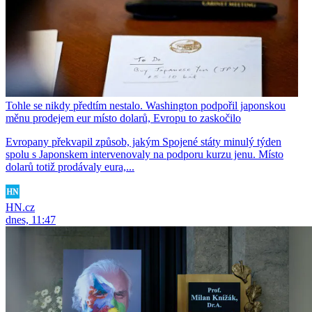
Tohle se nikdy předtím nestalo. Washington podpořil japonskou
měnu prodejem eur místo dolarů, Evropu to zaskočilo
Evropany překvapil způsob, jakým Spojené státy minulý týden
spolu s Japonskem intervenovaly na podporu kurzu jenu. Místo
dolarů totiž prodávaly eura,...
HN.cz
dnes, 11:47