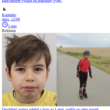
kam můžete vyrazit na dokonalý výlet.
Kapitalio
dnes, 12:09
3 min
Reklama
Devítiletý autista odešel z bytu na Letné, rodiče po něm marně