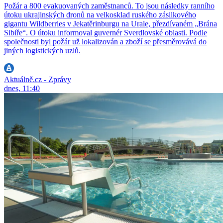
Požár a 800 evakuovaných zaměstnanců. To jsou následky ranního
útoku ukrajinských dronů na velkosklad ruského zásilkového
gigantu Wildberries v Jekatěrinburgu na Urale, přezdívaném „Brána
Sibiře“. O útoku informoval guvernér Sverdlovské oblasti. Podle
společnosti byl požár už lokalizován a zboží se přesměrovává do
jiných logistických uzlů.
Aktuálně.cz - Zprávy
dnes, 11:40