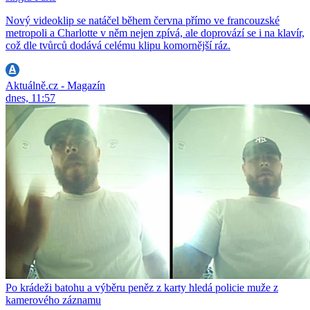
Nový videoklip se natáčel během června přímo ve francouzské
metropoli a Charlotte v něm nejen zpívá, ale doprovází se i na klavír,
což dle tvůrců dodává celému klipu komornější ráz.
Aktuálně.cz - Magazín
dnes, 11:57
Po krádeži batohu a výběru peněz z karty hledá policie muže z
kamerového záznamu