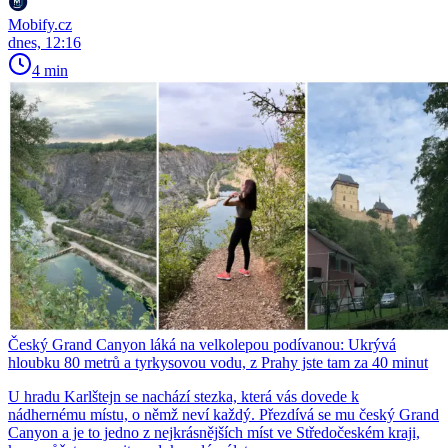
Mobify.cz
dnes, 12:16
4 min
Český Grand Canyon láká na velkolepou podívanou: Ukrývá
hloubku 80 metrů a tyrkysovou vodu, z Prahy jste tam za 40 minut
U hradu Karlštejn se nachází stezka, která vás dovede k
nádhernému místu, o němž neví každý. Přezdívá se mu český Grand
Canyon a je to jedno z nejkrásnějších míst ve Středočeském kraji,