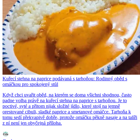
Kuřecí stehna na paprice podávaná s tarhoňou: Rodinný oběd s
omáčkou pro spokojený stůl
Když chci uvařit oběd, na kterém se doma všichni shodnou, často
padne volba právě na kuřecí stehna na paprice s tarhoňou. Je to
poctivé, syté a přitom nijak složité jídlo, které stojí na jemně
orestované cibuli, sladké paprice a smetanové omáčce. Tarhoňa k
tomu sedí překvapivě dobře, protože omáčku pěkně nasaje a na talíři
z ní není jen obyčejná příloha.