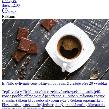
Cooky.cz
dnes, 12:00
4 min
Reklama
El Niño ovlivňuje ceny běžných potravin. Zdražuje přes 20 výrobků
Teplá voda v Tichém oceánu rozehrává nebezpečnou partii, jejíž
konec pocítíte přímo ve své peněžence. El Niño si málokdo spojuje
s ranním šálkem kávy nebo nákupem rýže v českém supermarketu.
Přesto existuje neviditelný řetězec, který promítá změny klimatu do