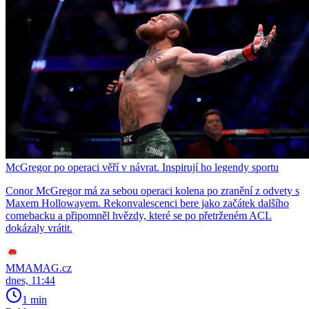
McGregor po operaci věří v návrat. Inspirují ho legendy sportu
Conor McGregor má za sebou operaci kolena po zranění z odvety s
Maxem Hollowayem. Rekonvalescenci bere jako začátek dalšího
comebacku a připomněl hvězdy, které se po přetrženém ACL
dokázaly vrátit.
MMAMAG.cz
dnes, 11:44
1 min