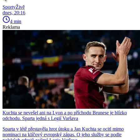
SportyŽivě
dnes, 20:16
4 min
Reklama
Kuchta se nevešel ani na Lyon a po příchodu Brunese je blízko
odchodu. Sparta jedná s Legií Varšava
Sparta v létě přestavěla hrot útoku a Jan Kuchta se ocitl mimo
nominaci na klíčový evropský zápas. O jeho služby se podle