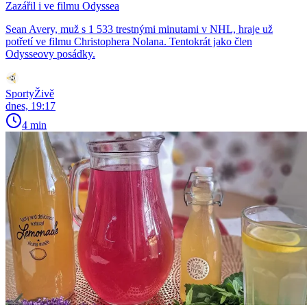
Zazářil i ve filmu Odyssea
Sean Avery, muž s 1 533 trestnými minutami v NHL, hraje už
potřetí ve filmu Christophera Nolana. Tentokrát jako člen
Odysseovy posádky.
SportyŽivě
dnes, 19:17
4 min