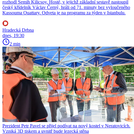
rozhodl Semih Kilicsoy. Hosté, v jejichž základní sestavě nastoupil
český křídelník Václav Černý, hráli od 71. minuty bez vyloučeného
Kassouma Ouattary. Odveta je na programu za týden v Istanbulu.
Hradecká Drbna
dnes, 19:30
2 min
Prezident Petr Pavel se přijel podívat na nový kostel v Neratovicích.
Vzniká 3D tiskem a uvnitř bude lezecká stěna