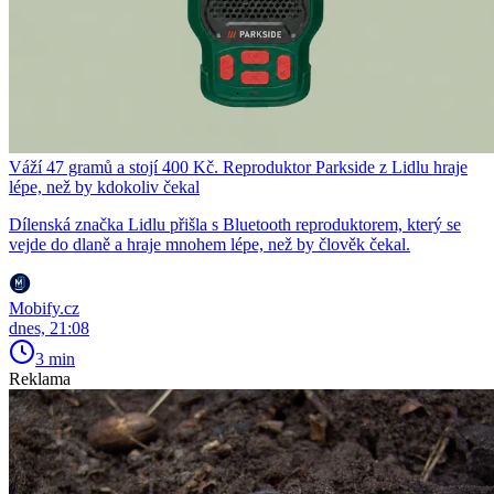
Váží 47 gramů a stojí 400 Kč. Reproduktor Parkside z Lidlu hraje
lépe, než by kdokoliv čekal
Dílenská značka Lidlu přišla s Bluetooth reproduktorem, který se
vejde do dlaně a hraje mnohem lépe, než by člověk čekal.
Mobify.cz
dnes, 21:08
3 min
Reklama