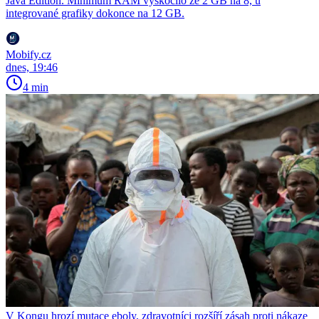
Java Edition. Minimum RAM vyskočilo ze 2 GB na 8, u
integrované grafiky dokonce na 12 GB.
Mobify.cz
dnes, 19:46
4 min
V Kongu hrozí mutace eboly, zdravotníci rozšíří zásah proti nákaze