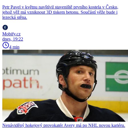
Petr Pavel v květnu navštívil staveniště prvního kostela v Česku,
jehož věž má vzniknout 3D tiskem betonu. Součástí věže bude i
lezecká stěna.
Mobify.cz
dnes, 19:22
4 min
Nenáviděný hokejový provokatér Avery má po NHL novou kariéru.