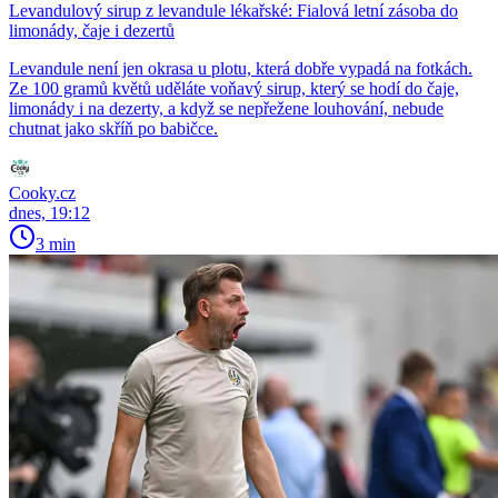
Levandulový sirup z levandule lékařské: Fialová letní zásoba do
limonády, čaje i dezertů
Levandule není jen okrasa u plotu, která dobře vypadá na fotkách.
Ze 100 gramů květů uděláte voňavý sirup, který se hodí do čaje,
limonády i na dezerty, a když se nepřežene louhování, nebude
chutnat jako skříň po babičce.
Cooky.cz
dnes, 19:12
3 min