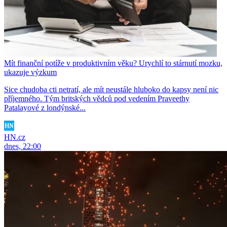
Mít finanční potíže v produktivním věku? Urychlí to stárnutí mozku,
ukazuje výzkum
Sice chudoba cti netratí, ale mít neustále hluboko do kapsy není nic
příjemného. Tým britských vědců pod vedením Praveethy
Patalayové z londýnské...
HN.cz
dnes, 22:00