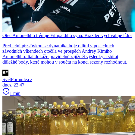
Otec Antonelliho trénuje Fittipaldiho syna: Brazilec vychvaluje lídra
Před letní přestávkou se dynamika boje o titul v posledních
závodních víkendech otočila ve prospěch Andrey Kimiho
Antonelliho. Ital dokáže pravidelně zajíždět výsledky a sbírat
důležité body, které mohou v součtu na konci sezony rozhodnout.
SvětFormule.cz
dnes, 22:47
1 min