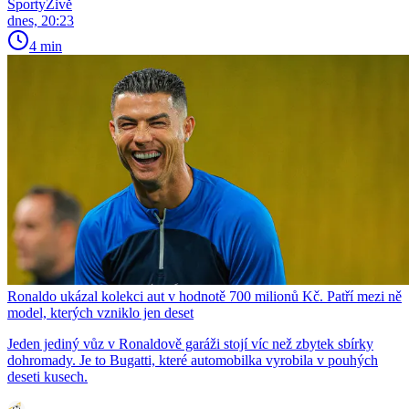
SportyŽivě
dnes, 20:23
4 min
Ronaldo ukázal kolekci aut v hodnotě 700 milionů Kč. Patří mezi ně
model, kterých vzniklo jen deset
Jeden jediný vůz v Ronaldově garáži stojí víc než zbytek sbírky
dohromady. Je to Bugatti, které automobilka vyrobila v pouhých
deseti kusech.