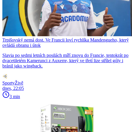
Trpišovský nemá dost. Ve Francii loví rychlíka Mandengueho, který
ovládá obranu i útok
Slavia po sedmi letních posilách míří znovu do Francie, tentokrát po
dvacetiletém Kamerunci z Auxerre, který ve třetí lize střílel góly i
bránil jako wingback.
SportyŽivě
dnes, 22:05
3 min