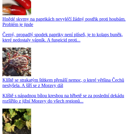
Hnědé skvrny na paprikách nevyléčí žádný postřik proti houbám.
Problém je jinde
Černý, propadlý spodek papriky není plíseň, je to kolaps buněk,
které nedostaly vápník. A fungicid proti...
Klíště se strakatým štítkem přenáší nemoc, o které většina Čechů
neslyšela. A šíří se z Moravy dál
Klíště s nápadnou bílou kresbou na hřbetě se za poslední dekádu
rozšířilo z jižní Moravy do všech regionů...