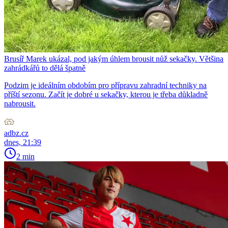
Brusíř Marek ukázal, pod jakým úhlem brousit nůž sekačky. Většina
zahrádkářů to dělá špatně
Podzim je ideálním obdobím pro přípravu zahradní techniky na
příští sezonu. Začít je dobré u sekačky, kterou je třeba důkladně
nabrousit.
adbz.cz
dnes, 21:39
2 min