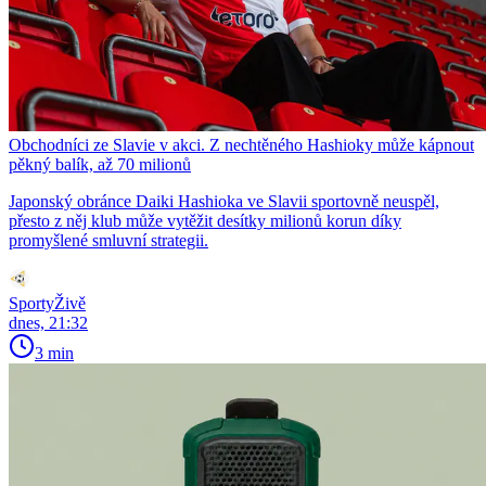
Obchodníci ze Slavie v akci. Z nechtěného Hashioky může kápnout
pěkný balík, až 70 milionů
Japonský obránce Daiki Hashioka ve Slavii sportovně neuspěl,
přesto z něj klub může vytěžit desítky milionů korun díky
promyšlené smluvní strategii.
SportyŽivě
dnes, 21:32
3 min