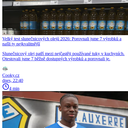
Velký test slunečnicových olejů 2026: Porovnali jsme 7 výrobků a
našli ty nejkvalitnější
Slunečnicový olej patří mezi nejčastěji používané tuky v kuchyních.
Otestovali jsme 7 běžně dostupných výrobků a porovnali je.
Cooky.cz
dnes, 22:40
4 min