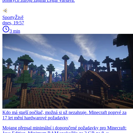
polských zdrojů zajímá Legia Varšava.
SportyŽivě
dnes, 19:57
3 min
Kdo má starší počítač, možná si už nezahraje. Minecraft poprvé za
17 let mění hardwarové požadavky
Mojang přepsal minimální i doporučené požadavky pro Minecraft: