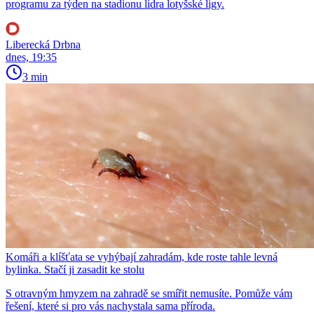
programu za týden na stadionu lídra lotyšské ligy.
Liberecká Drbna
dnes, 19:35
3 min
Komáři a klíšťata se vyhýbají zahradám, kde roste tahle levná
bylinka. Stačí ji zasadit ke stolu
S otravným hmyzem na zahradě se smířit nemusíte. Pomůže vám
řešení, které si pro vás nachystala sama příroda.