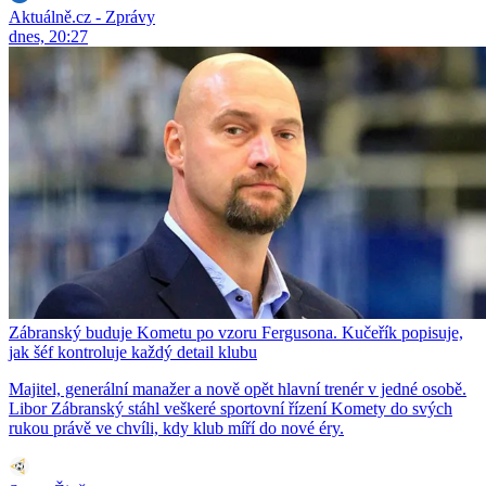
Aktuálně.cz - Zprávy
dnes, 20:27
Zábranský buduje Kometu po vzoru Fergusona. Kučeřík popisuje,
jak šéf kontroluje každý detail klubu
Majitel, generální manažer a nově opět hlavní trenér v jedné osobě.
Libor Zábranský stáhl veškeré sportovní řízení Komety do svých
rukou právě ve chvíli, kdy klub míří do nové éry.