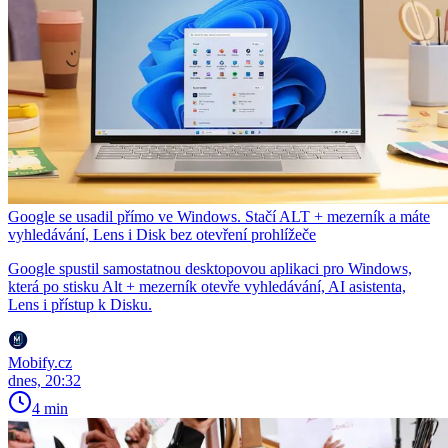
Google se usadil přímo ve Windows. Stačí ALT + mezerník a máte
vyhledávání, Lens i Disk bez otevření prohlížeče
Google spustil samostatnou desktopovou aplikaci pro Windows,
která po stisku Alt + mezerník otevře vyhledávání, AI asistenta,
Lens i přístup k Disku.
Mobify.cz
dnes, 20:32
4 min