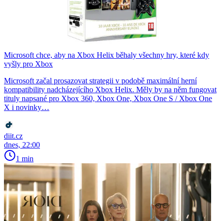
Microsoft chce, aby na Xbox Helix běhaly všechny hry, které kdy
vyšly pro Xbox
Microsoft začal prosazovat strategii v podobě maximální herní
kompatibility nadcházejícího Xbox Helix. Měly by na něm fungovat
tituly napsané pro Xbox 360, Xbox One, Xbox One S / Xbox One
X i novinky…
diit.cz
dnes, 22:00
1 min