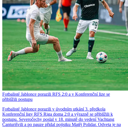
Fotbalisté Jablonce porazili RFS 2:0 a v Konferenční lize se
přiblížili postupu
Fotbalisté Jablonce porazili v úvodním utkání 3. předkola
Konferenční ligy RFS Riga doma 2:0 a výrazně se přiblížili k
postupu. Severočechy poslal v 18. minutě do vedení Vachtang
Čanturišvili a po pauze přidal pojistku Matěj Polidar. Odveta je na