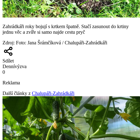
Zahrádkáři roky bojují s krtkem špatně. Stačí zasunout do krtiny
jednu věc a zvíře si samo najde cestu pryč
Zdroj
:
Foto: Jana Šrámčíková / Chalupáři-Zahrádkáři
Sdílet
Denní
výzva
0
Reklama
Další články z
Chalupáři-Zahrádkáři