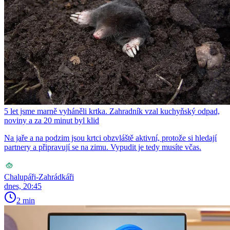
5 let jsme marně vyháněli krtka. Zahradník vzal kuchyňský odpad,
noviny a za 20 minut byl klid
Na jaře a na podzim jsou krtci obzvláště aktivní, protože si hledají
partnery a připravují se na zimu. Vypudit je tedy musíte včas.
Chalupáři-Zahrádkáři
dnes, 20:45
2 min