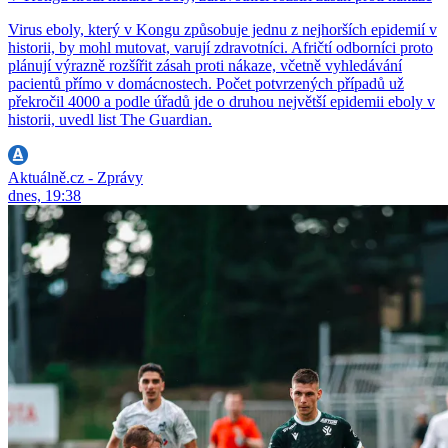
Virus eboly, který v Kongu způsobuje jednu z nejhorších epidemií v
historii, by mohl mutovat, varují zdravotníci. Afričtí odborníci proto
plánují výrazně rozšířit zásah proti nákaze, včetně vyhledávání
pacientů přímo v domácnostech. Počet potvrzených případů už
překročil 4000 a podle úřadů jde o druhou největší epidemii eboly v
historii, uvedl list The Guardian.
Aktuálně.cz - Zprávy
dnes, 19:38