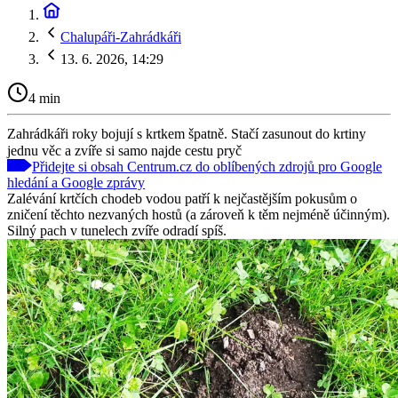
Chalupáři-Zahrádkáři
13. 6. 2026, 14:29
4 min
Zahrádkáři roky bojují s krtkem špatně. Stačí zasunout do krtiny
jednu věc a zvíře si samo najde cestu pryč
Přidejte si obsah Centrum.cz do oblíbených zdrojů pro Google
hledání a Google zprávy
Zalévání krtčích chodeb vodou patří k nejčastějším pokusům o
zničení těchto nezvaných hostů (a zároveň k těm nejméně účinným).
Silný pach v tunelech zvíře odradí spíš.