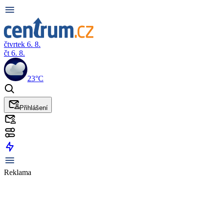
čtvrtek 6. 8.
čt 6. 8.
23°C
Přihlášení
Reklama