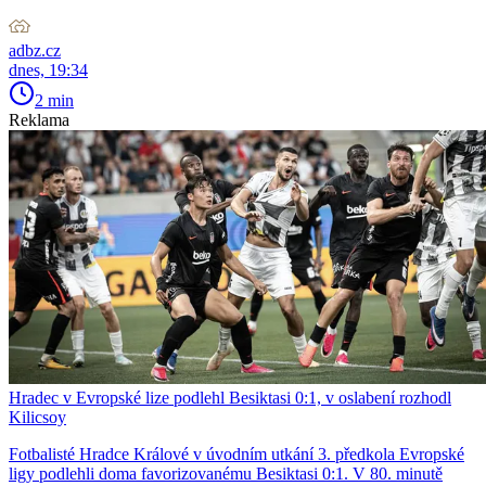
adbz.cz
dnes, 19:34
2 min
Reklama
Hradec v Evropské lize podlehl Besiktasi 0:1, v oslabení rozhodl
Kilicsoy
Fotbalisté Hradce Králové v úvodním utkání 3. předkola Evropské
ligy podlehli doma favorizovanému Besiktasi 0:1. V 80. minutě