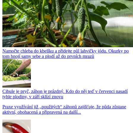
Namočte chleba do kbelíku a přidejte půl lahvičky jódu. Okurky po
tom hnojí samy sebe a plodí až do prvních mrazů
Cibule je pryč, záhon je prázdný. Kdo do něj teď v červenci nasadí
tyhle plodiny, v září sklízí znovu
Praxe využívání již „použitých“ záhonů zajišťuje, že půda zůstane
aktivní, obohacená a připravená na další...