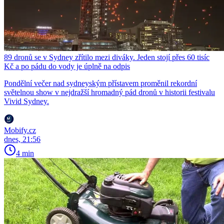
89 dronů se v Sydney zřítilo mezi diváky. Jeden stojí přes 60 tisíc
Kč a po pádu do vody je úplně na odpis
Pondělní večer nad sydneyským přístavem proměnil rekordní
světelnou show v nejdražší hromadný pád dronů v historii festivalu
Vivid Sydney.
Mobify.cz
dnes, 21:56
4 min