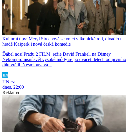
Kulturní tipy: Meryl Streepová se vrací v ikonické roli, divadlo na
hradě Kašperk i nová česká komedie
Ďábel nosí Pradu 2 FILM, režie David Frankel, na Disney+
Nekompromisní svět vysoké módy se po dvaceti letech od prvního
dílu vrátil. Nesmlouvavá...
HN.cz
dnes, 22:00
Reklama