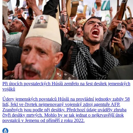
Při útocích povstaleckých Húsíů zemřelo na šest desítek jemenských
vojáků
Údery jemenských povstalců Húsíů na provládní jednotky zabily 58
lidí, řekl ve čtvrtek nejmenovaný vojenský zdroj agentuře AFP.
Zraněných jsou podle něj desítky. Předchozí údaje uváděly zhruba
čtyři desítky mrtvých. Mohlo by se tak jednat o nejkrvavější útok
povstalců v Jemenu od příměří z roku 2022.