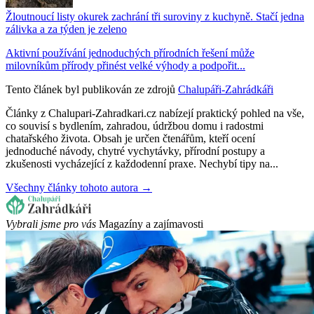
Žloutnoucí listy okurek zachrání tři suroviny z kuchyně. Stačí jedna
zálivka a za týden je zeleno
Aktivní používání jednoduchých přírodních řešení může
milovníkům přírody přinést velké výhody a podpořit...
Tento článek byl publikován ze zdrojů
Chalupáři-Zahrádkáři
Články z Chalupari-Zahradkari.cz nabízejí praktický pohled na vše,
co souvisí s bydlením, zahradou, údržbou domu i radostmi
chatařského života. Obsah je určen čtenářům, kteří ocení
jednoduché návody, chytré vychytávky, přírodní postupy a
zkušenosti vycházející z každodenní praxe. Nechybí tipy na...
Všechny články tohoto autora →
Vybrali jsme pro vás
Magazíny a zajímavosti