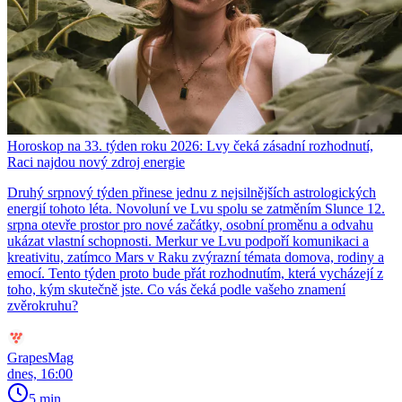
Horoskop na 33. týden roku 2026: Lvy čeká zásadní rozhodnutí,
Raci najdou nový zdroj energie
Druhý srpnový týden přinese jednu z nejsilnějších astrologických
energií tohoto léta. Novoluní ve Lvu spolu se zatměním Slunce 12.
srpna otevře prostor pro nové začátky, osobní proměnu a odvahu
ukázat vlastní schopnosti. Merkur ve Lvu podpoří komunikaci a
kreativitu, zatímco Mars v Raku zvýrazní témata domova, rodiny a
emocí. Tento týden proto bude přát rozhodnutím, která vycházejí z
toho, kým skutečně jste. Co vás čeká podle vašeho znamení
zvěrokruhu?
GrapesMag
dnes, 16:00
5 min