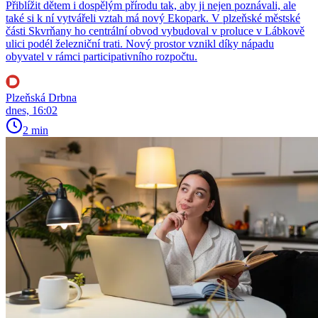
Přiblížit dětem i dospělým přírodu tak, aby ji nejen poznávali, ale
také si k ní vytvářeli vztah má nový Ekopark. V plzeňské městské
části Skvrňany ho centrální obvod vybudoval v proluce v Lábkově
ulici podél železniční trati. Nový prostor vznikl díky nápadu
obyvatel v rámci participativního rozpočtu.
Plzeňská Drbna
dnes, 16:02
2 min