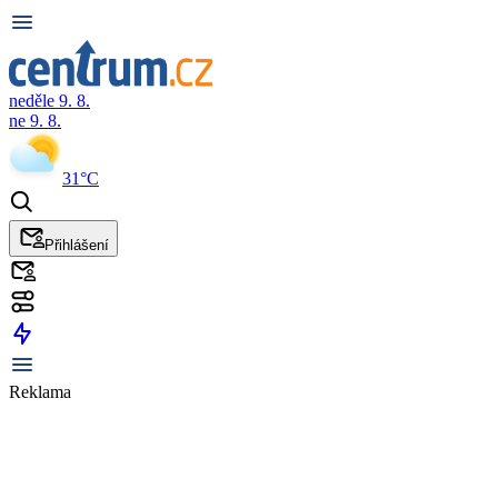
neděle 9. 8.
ne 9. 8.
31°C
Přihlášení
Reklama