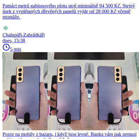
Patnáct metrů gabionového plotu stojí minimálně 94 500 Kč. Stejný
úsek z vyplétaných dřevěných panelů vyjde od 28 000 Kč včetně
montáže.
Chalupáři-Zahrádkáři
dnes, 15:38
5 min
Pozor na mobily z bazaru, i když jsou levné. Banka vám pak nemusí