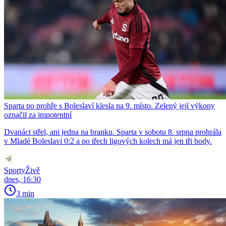
Sparta po prohře s Boleslaví klesla na 9. místo. Zelený její výkony
označil za impotentní
Dvanáct střel, ani jedna na branku. Sparta v sobotu 8. srpna prohrála
v Mladé Boleslavi 0:2 a po třech ligových kolech má jen tři body.
SportyŽivě
dnes, 16:30
3 min