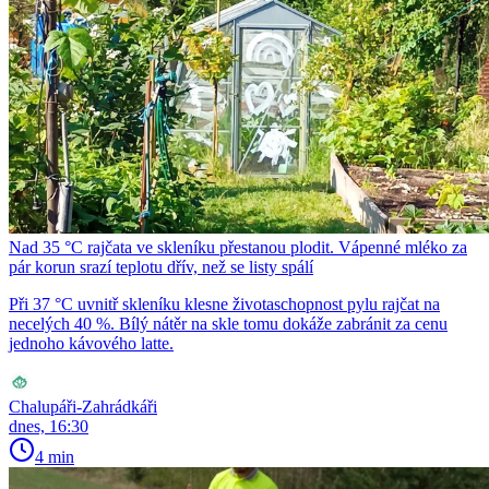
Nad 35 °C rajčata ve skleníku přestanou plodit. Vápenné mléko za
pár korun srazí teplotu dřív, než se listy spálí
Při 37 °C uvnitř skleníku klesne životaschopnost pylu rajčat na
necelých 40 %. Bílý nátěr na skle tomu dokáže zabránit za cenu
jednoho kávového latte.
Chalupáři-Zahrádkáři
dnes, 16:30
4 min