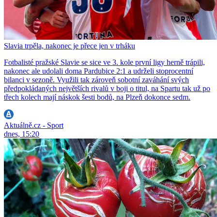
Slavia trpěla, nakonec je přece jen v trháku
Fotbalisté pražské Slavie se sice ve 3. kole první ligy herně trápili,
nakonec ale udolali doma Pardubice 2:1 a udrželi stoprocentní
bilanci v sezoně. Využili tak zároveň sobotní zaváhání svých
předpokládaných největších rivalů v boji o titul, na Spartu tak už po
třech kolech mají náskok šesti bodů, na Plzeň dokonce sedm.
Aktuálně.cz - Sport
dnes, 15:20