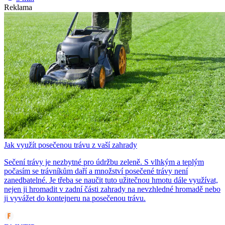
Reklama
Jak využít posečenou trávu z vaší zahrady
Sečení trávy je nezbytné pro údržbu zeleně. S vlhkým a teplým
počasím se trávníkům daří a množství posečené trávy není
zanedbatelné. Je třeba se naučit tuto užitečnou hmotu dále využívat,
nejen ji hromadit v zadní části zahrady na nevzhledné hromadě nebo
ji vyvážet do kontejneru na posečenou trávu.