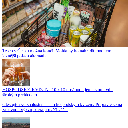
Tesco v Česku možná končí. Mohla by ho nahradit mnohem
levnější polská alternativa
HOSPODSKÝ KVÍZ: Na 10 z 10 dosáhnou jen ti s opravdu
širokým přehledem
Otestujte své znalosti s naším hospodským kvízem. Připravte se na
zábavnou výzvu, která prověří váš...