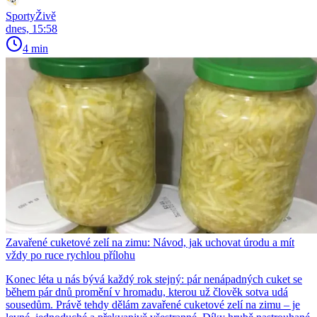
SportyŽivě
dnes, 15:58
4 min
Zavařené cuketové zelí na zimu: Návod, jak uchovat úrodu a mít
vždy po ruce rychlou přílohu
Konec léta u nás bývá každý rok stejný: pár nenápadných cuket se
během pár dnů promění v hromadu, kterou už člověk sotva udá
sousedům. Právě tehdy dělám zavařené cuketové zelí na zimu – je