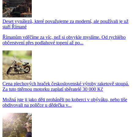
Deset vynálezů, které považujeme za moderní, ale používali je už
staří Římané
Římanům vděčíme za víc, než si obvykle myslíme. Od rychlého
občerstvení přes podlahové topení až po...
Cena plechových hraček československé výroby raketově stoupá.
Za tuto titěrnou motorku zaplatí sběratelé 30 000 Kč
Možná jste ji jako děti proháněli po koberci v obýváku, nebo tiše
obdivovali na poličce u dědečka v...