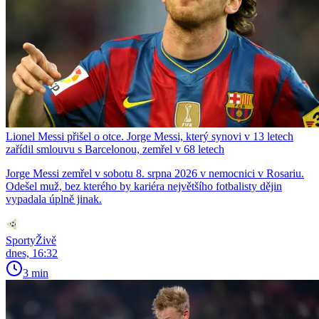
Lionel Messi přišel o otce. Jorge Messi, který synovi v 13 letech
zařídil smlouvu s Barcelonou, zemřel v 68 letech
Jorge Messi zemřel v sobotu 8. srpna 2026 v nemocnici v Rosariu.
Odešel muž, bez kterého by kariéra největšího fotbalisty dějin
vypadala úplně jinak.
SportyŽivě
dnes, 16:32
3 min