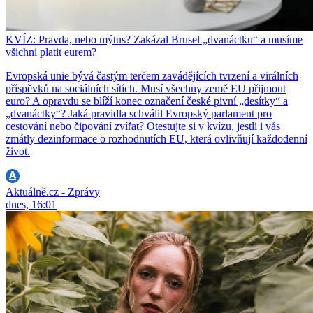
KVÍZ: Pravda, nebo mýtus? Zakázal Brusel „dvanáctku“ a musíme
všichni platit eurem?
Evropská unie bývá častým terčem zavádějících tvrzení a virálních
příspěvků na sociálních sítích. Musí všechny země EU přijmout
euro? A opravdu se blíží konec označení české pivní „desítky“ a
„dvanáctky“? Jaká pravidla schválil Evropský parlament pro
cestování nebo čipování zvířat? Otestujte si v kvízu, jestli i vás
zmátly dezinformace o rozhodnutích EU, která ovlivňují každodenní
život.
Aktuálně.cz - Zprávy
dnes, 16:01