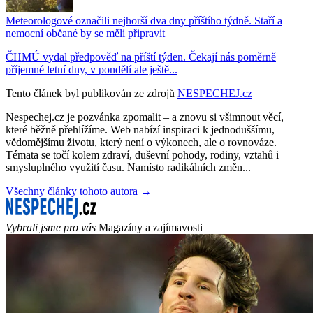
Meteorologové označili nejhorší dva dny příštího týdně. Staří a
nemocní občané by se měli připravit
ČHMÚ vydal předpověď na příští týden. Čekají nás poměrně
příjemné letní dny, v pondělí ale ještě...
Tento článek byl publikován ze zdrojů
NESPECHEJ.cz
Nespechej.cz je pozvánka zpomalit – a znovu si všimnout věcí,
které běžně přehlížíme. Web nabízí inspiraci k jednoduššímu,
vědomějšímu životu, který není o výkonech, ale o rovnováze.
Témata se točí kolem zdraví, duševní pohody, rodiny, vztahů i
smysluplného využití času. Namísto radikálních změn...
Všechny články tohoto autora →
Vybrali jsme pro vás
Magazíny a zajímavosti