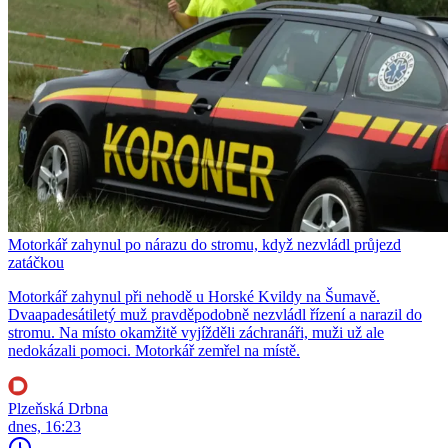
Motorkář zahynul po nárazu do stromu, když nezvládl průjezd
zatáčkou
Motorkář zahynul při nehodě u Horské Kvildy na Šumavě.
Dvaapadesátiletý muž pravděpodobně nezvládl řízení a narazil do
stromu. Na místo okamžitě vyjížděli záchranáři, muži už ale
nedokázali pomoci. Motorkář zemřel na místě.
Plzeňská Drbna
dnes, 16:23