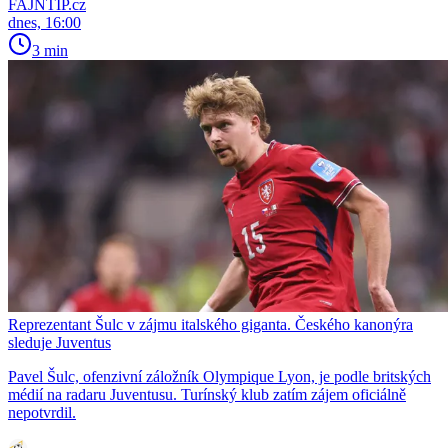
FAJNTIP.cz
dnes, 16:00
3 min
Reprezentant Šulc v zájmu italského giganta. Českého kanonýra
sleduje Juventus
Pavel Šulc, ofenzivní záložník Olympique Lyon, je podle britských
médií na radaru Juventusu. Turínský klub zatím zájem oficiálně
nepotvrdil.