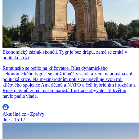
Ekonomický zázrak skončil. Tygr je bez drápů, země se zmítá v
politické krizi
Rumunsko se ocitlo na křižovatce. Růst dynamického
„ekonomického tygra“ se totiž téměř zastavil a zemi nepomáhá ani
politická krize. Na mezinárodním poli sice upevňuje svou roli
klíčového spojence Američanů a NATO a čelí hybridním hrozbám z
Ruska, uvnitř země ovšem narůstá frustrace obyvatel. V květnu
navíc padla vláda.
Aktuálně.cz - Zprávy
dnes, 15:17