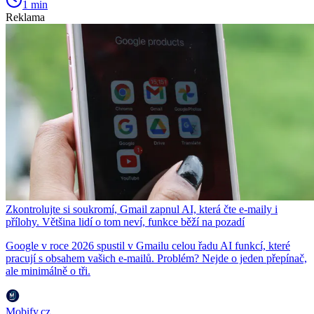
1 min
Reklama
Zkontrolujte si soukromí, Gmail zapnul AI, která čte e-maily i
přílohy. Většina lidí o tom neví, funkce běží na pozadí
Google v roce 2026 spustil v Gmailu celou řadu AI funkcí, které
pracují s obsahem vašich e-mailů. Problém? Nejde o jeden přepínač,
ale minimálně o tři.
Mobify.cz