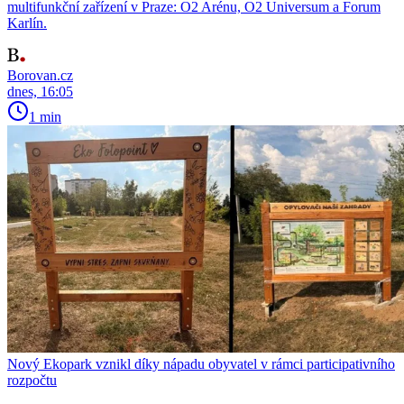
multifunkční zařízení v Praze: O2 Arénu, O2 Universum a Forum
Karlín.
Borovan.cz
dnes, 16:05
1 min
Nový Ekopark vznikl díky nápadu obyvatel v rámci participativního
rozpočtu