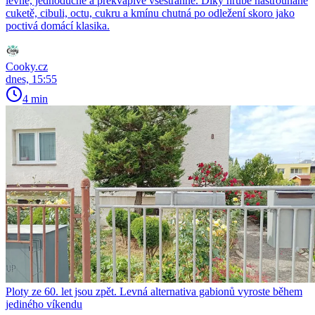
levné, jednoduché a překvapivě všestranné. Díky hrubě nastrouhané
cuketě, cibuli, octu, cukru a kmínu chutná po odležení skoro jako
poctivá domácí klasika.
Cooky.cz
dnes, 15:55
4 min
Ploty ze 60. let jsou zpět. Levná alternativa gabionů vyroste během
jediného víkendu