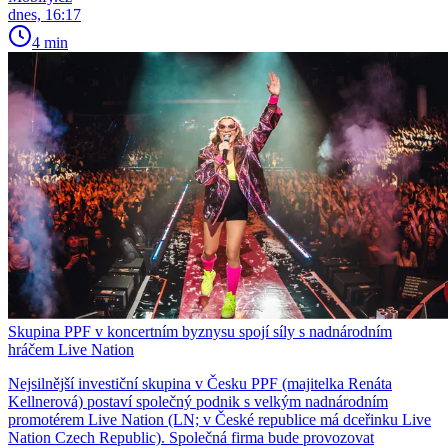
dnes, 16:17
4 min
Skupina PPF v koncertním byznysu spojí síly s nadnárodním
hráčem Live Nation
Nejsilnější investiční skupina v Česku PPF (majitelka Renáta
Kellnerová) postaví společný podnik s velkým nadnárodním
promotérem Live Nation (LN; v České republice má dceřinku Live
Nation Czech Republic). Společná firma bude provozovat