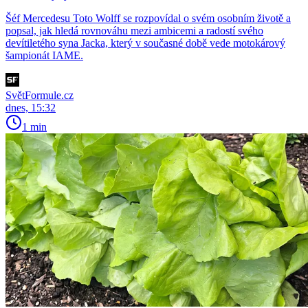
Šéf Mercedesu Toto Wolff se rozpovídal o svém osobním životě a
popsal, jak hledá rovnováhu mezi ambicemi a radostí svého
devítiletého syna Jacka, který v současné době vede motokárový
šampionát IAME.
SvětFormule.cz
dnes, 15:32
1 min