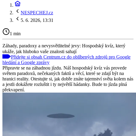
NESPECHEJ.cz
5. 6. 2026, 13:31
1 min
Záhady, paradoxy a nevysvětlitelné jevy: Hospodský kvíz, který
ukáže, jak hluboko vaše znalosti sahají
Přidejte si obsah Centrum.cz do oblíbených zdrojů pro Google
hledání a Google zprávy
Připravte se na záhadnou jízdu. Náš hospodský kvíz vás provede
světem paradoxů, nečekaných faktů a věcí, které se zdají být na
hranici reality. Otestujte si, jak dobře znáte tajemství světa kolem nás
a jestli dokážete rozluštit i ty největší hádanky. Bude to jízda plná
překvapení.