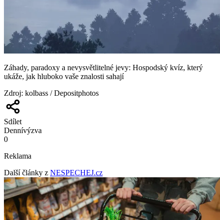
Záhady, paradoxy a nevysvětlitelné jevy: Hospodský kvíz, který
ukáže, jak hluboko vaše znalosti sahají
Zdroj
:
kolbass / Depositphotos
Sdílet
Denní
výzva
0
Reklama
Další články z
NESPECHEJ.cz