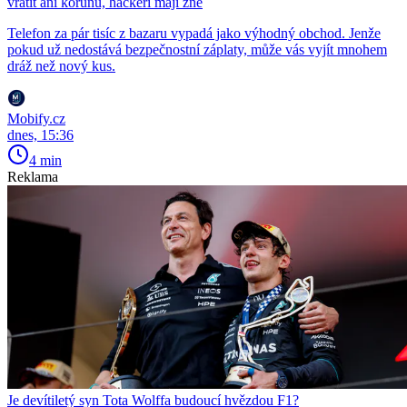
vrátit ani korunu, hackeři mají žně
Telefon za pár tisíc z bazaru vypadá jako výhodný obchod. Jenže
pokud už nedostává bezpečnostní záplaty, může vás vyjít mnohem
dráž než nový kus.
Mobify.cz
dnes, 15:36
4 min
Reklama
Je devítiletý syn Tota Wolffa budoucí hvězdou F1?