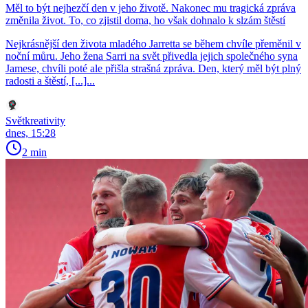
Měl to být nejhezčí den v jeho životě. Nakonec mu tragická zpráva
změnila život. To, co zjistil doma, ho však dohnalo k slzám štěstí
Nejkrásnější den života mladého Jarretta se během chvíle přeměnil v
noční můru. Jeho žena Sarri na svět přivedla jejich společného syna
Jamese, chvíli poté ale přišla strašná zpráva. Den, který měl být plný
radosti a štěstí, [...]...
Světkreativity
dnes, 15:28
2 min