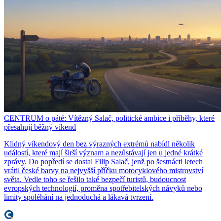
CENTRUM o páté: Vítězný Salač, politické ambice i příběhy, které
přesahují běžný víkend
Klidný víkendový den bez výrazných extrémů nabídl několik
událostí, které mají širší význam a nezůstávají jen u jedné krátké
zprávy. Do popředí se dostal Filip Salač, jenž po šestnácti letech
vrátil české barvy na nejvyšší příčku motocyklového mistrovství
světa. Vedle toho se řešilo také bezpečí turistů, budoucnost
evropských technologií, proměna spotřebitelských návyků nebo
limity spoléhání na jednoduchá a lákavá tvrzení.