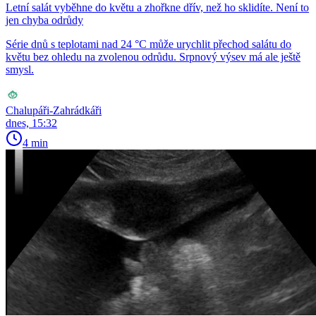
Letní salát vyběhne do květu a zhořkne dřív, než ho sklidíte. Není to
jen chyba odrůdy
Série dnů s teplotami nad 24 °C může urychlit přechod salátu do
květu bez ohledu na zvolenou odrůdu. Srpnový výsev má ale ještě
smysl.
Chalupáři-Zahrádkáři
dnes, 15:32
4 min