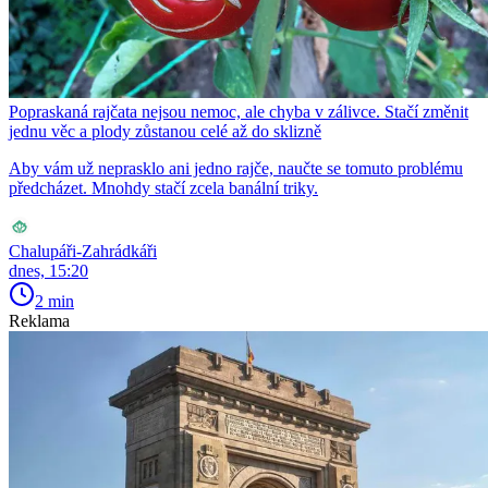
Popraskaná rajčata nejsou nemoc, ale chyba v zálivce. Stačí změnit
jednu věc a plody zůstanou celé až do sklizně
Aby vám už neprasklo ani jedno rajče, naučte se tomuto problému
předcházet. Mnohdy stačí zcela banální triky.
Chalupáři-Zahrádkáři
dnes, 15:20
2 min
Reklama