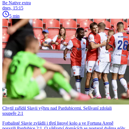
Be Native extra
dnes, 15:15
5 min
Chytil zařídil Slavii výhru nad Pardubicemi. Sešívaní zdolali
soupeře 2:1
Fotbalisté Slavie zvládli i třetí ligové kolo a ve Fortuna Areně
porazili Pardubice 2:1. O vítězství domácích se postaral dvěma góly