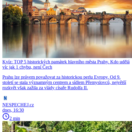
Kvíz: TOP 5 historických památek hlavního města Prahy. Kdo udělá
víc jak 1 chybu, není Čech
Prahu lze právem považovat za historickou perlu Evropy. Od 9.
století se stala významným centrem a sídlem Přemyslovců, největší
rozkvět však zažila za vlády císaře Rudolfa II.
NESPECHEJ.cz
dnes, 16:30
2 min