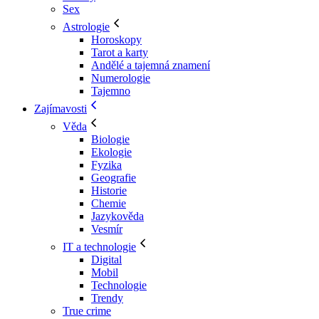
Sex
Astrologie
Horoskopy
Tarot a karty
Andělé a tajemná znamení
Numerologie
Tajemno
Zajímavosti
Věda
Biologie
Ekologie
Fyzika
Geografie
Historie
Chemie
Jazykověda
Vesmír
IT a technologie
Digital
Mobil
Technologie
Trendy
True crime