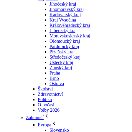
Jihočeský kraj
Jihomoravský kraj
Karlovarský kraj
Kraj Vysočina
Králověhradecký kraj
Liberecký kraj
Moravskoslezský kraj
Olomoucký kraj
Pardubický kraj
Plzeňský kraj
Středočeský kraj
Ústecký kraj
Zlínský kraj
Praha
Brno
Ostrava
Školství
Zdravotnictví
Politika
O počasí
Volby 2026
Zahraničí
Evropa
Slovensko