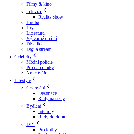
Filmy & kino
Televize
Reality show
Hudba
Hry
Literatura
Výtvarné umění
Divadlo
Digi a stream
Celebrity
Módní policie
Pro pamětníky
Nové tváře
Lifestyle
Cestování
Destinace
Rady na cesty
Bydlení
Interiery
Rady do domu
DIY
Pro kutily