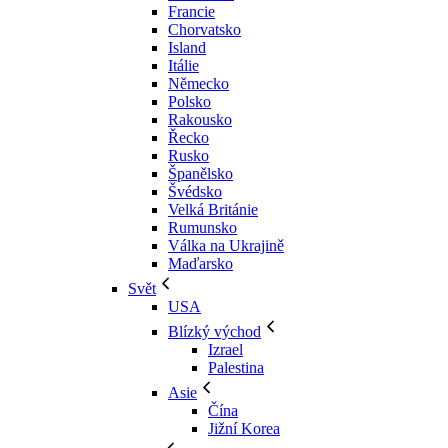
Francie
Chorvatsko
Island
Itálie
Německo
Polsko
Rakousko
Řecko
Rusko
Španělsko
Švédsko
Velká Británie
Rumunsko
Válka na Ukrajině
Maďarsko
Svět
USA
Blízký východ
Izrael
Palestina
Asie
Čína
Jižní Korea