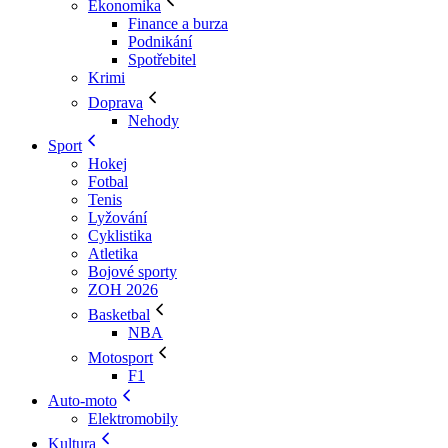
Ekonomika
Finance a burza
Podnikání
Spotřebitel
Krimi
Doprava
Nehody
Sport
Hokej
Fotbal
Tenis
Lyžování
Cyklistika
Atletika
Bojové sporty
ZOH 2026
Basketbal
NBA
Motosport
F1
Auto-moto
Elektromobily
Kultura