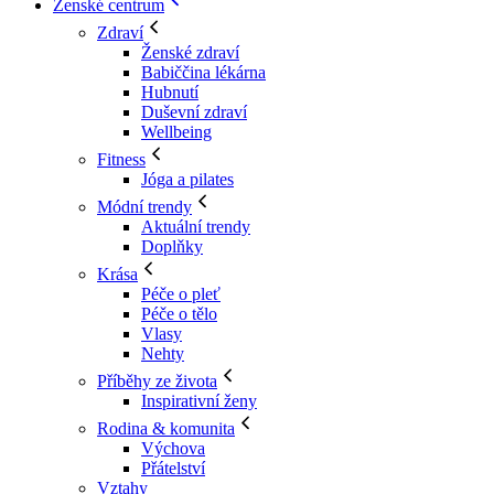
Ženské centrum
Zdraví
Ženské zdraví
Babiččina lékárna
Hubnutí
Duševní zdraví
Wellbeing
Fitness
Jóga a pilates
Módní trendy
Aktuální trendy
Doplňky
Krása
Péče o pleť
Péče o tělo
Vlasy
Nehty
Příběhy ze života
Inspirativní ženy
Rodina & komunita
Výchova
Přátelství
Vztahy