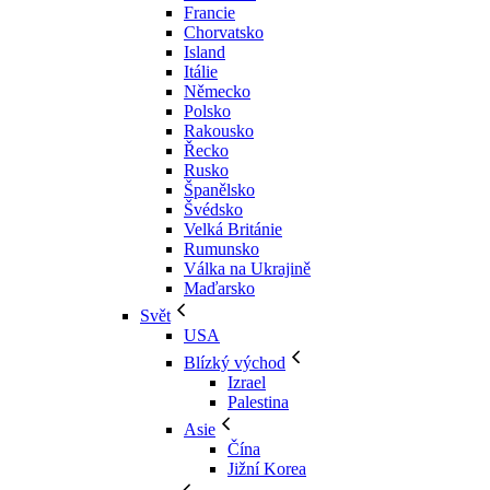
Francie
Chorvatsko
Island
Itálie
Německo
Polsko
Rakousko
Řecko
Rusko
Španělsko
Švédsko
Velká Británie
Rumunsko
Válka na Ukrajině
Maďarsko
Svět
USA
Blízký východ
Izrael
Palestina
Asie
Čína
Jižní Korea