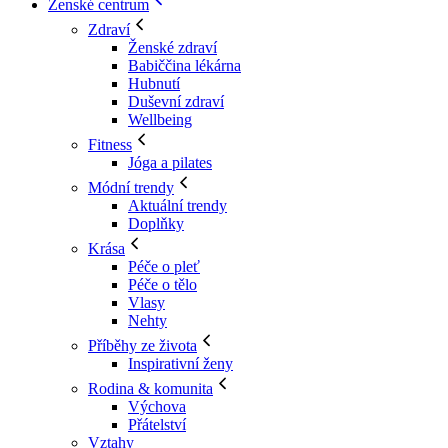
Ženské centrum
Zdraví
Ženské zdraví
Babiččina lékárna
Hubnutí
Duševní zdraví
Wellbeing
Fitness
Jóga a pilates
Módní trendy
Aktuální trendy
Doplňky
Krása
Péče o pleť
Péče o tělo
Vlasy
Nehty
Příběhy ze života
Inspirativní ženy
Rodina & komunita
Výchova
Přátelství
Vztahy