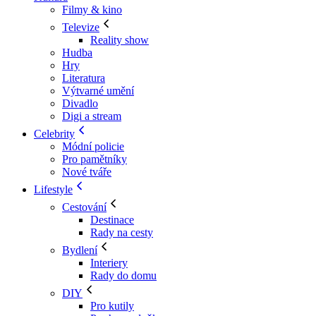
Filmy & kino
Televize
Reality show
Hudba
Hry
Literatura
Výtvarné umění
Divadlo
Digi a stream
Celebrity
Módní policie
Pro pamětníky
Nové tváře
Lifestyle
Cestování
Destinace
Rady na cesty
Bydlení
Interiery
Rady do domu
DIY
Pro kutily