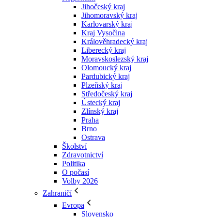
Jihočeský kraj
Jihomoravský kraj
Karlovarský kraj
Kraj Vysočina
Králověhradecký kraj
Liberecký kraj
Moravskoslezský kraj
Olomoucký kraj
Pardubický kraj
Plzeňský kraj
Středočeský kraj
Ústecký kraj
Zlínský kraj
Praha
Brno
Ostrava
Školství
Zdravotnictví
Politika
O počasí
Volby 2026
Zahraničí
Evropa
Slovensko