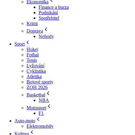
Ekonomika
Finance a burza
Podnikání
Spotřebitel
Krimi
Doprava
Nehody
Sport
Hokej
Fotbal
Tenis
Lyžování
Cyklistika
Atletika
Bojové sporty
ZOH 2026
Basketbal
NBA
Motosport
F1
Auto-moto
Elektromobily
Kultura