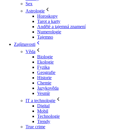
Sex
Astrologie
Horoskopy
Tarot a karty
Andělé a tajemná znamení
Numerologie
Tajemno
Zajímavosti
Věda
Biologie
Ekologie
Fyzika
Geografie
Historie
Chemie
Jazykověda
Vesmír
IT a technologie
Digital
Mobil
Technologie
Trendy
True crime