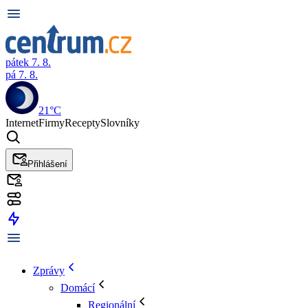
pátek 7. 8.
pá 7. 8.
21°C
Internet
Firmy
Recepty
Slovníky
Přihlášení
Zprávy
Domácí
Regionální