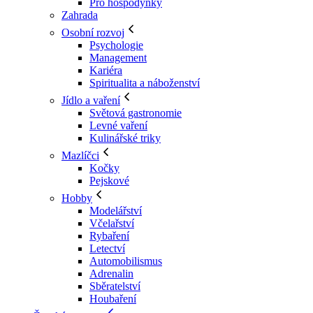
Pro hospodyňky
Zahrada
Osobní rozvoj
Psychologie
Management
Kariéra
Spiritualita a náboženství
Jídlo a vaření
Světová gastronomie
Levné vaření
Kulinářské triky
Mazlíčci
Kočky
Pejskové
Hobby
Modelářství
Včelařství
Rybaření
Letectví
Automobilismus
Adrenalin
Sběratelství
Houbaření