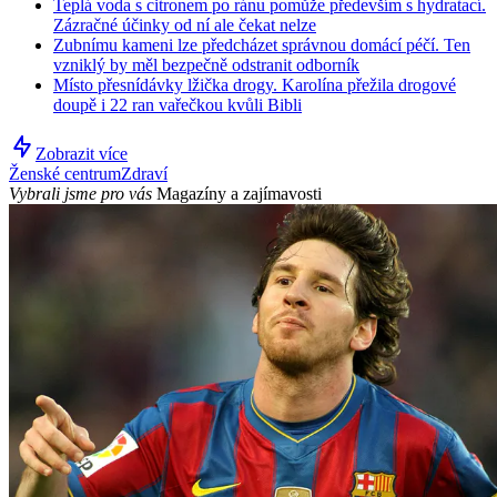
Teplá voda s citronem po ránu pomůže především s hydratací.
Zázračné účinky od ní ale čekat nelze
Zubnímu kameni lze předcházet správnou domácí péčí. Ten
vzniklý by měl bezpečně odstranit odborník
Místo přesnídávky lžička drogy. Karolína přežila drogové
doupě i 22 ran vařečkou kvůli Bibli
Zobrazit více
Ženské centrum
Zdraví
Vybrali jsme pro vás
Magazíny a zajímavosti