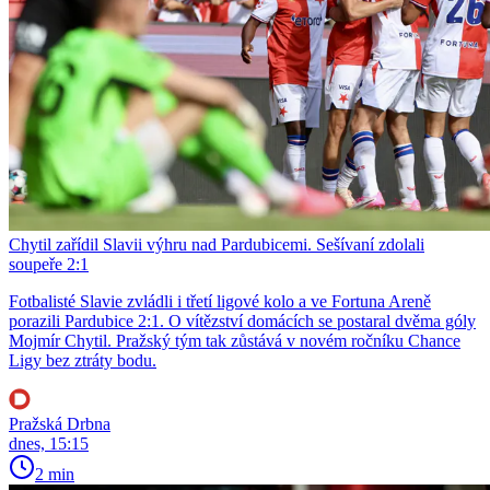
Chytil zařídil Slavii výhru nad Pardubicemi. Sešívaní zdolali
soupeře 2:1
Fotbalisté Slavie zvládli i třetí ligové kolo a ve Fortuna Areně
porazili Pardubice 2:1. O vítězství domácích se postaral dvěma góly
Mojmír Chytil. Pražský tým tak zůstává v novém ročníku Chance
Ligy bez ztráty bodu.
Pražská Drbna
dnes, 15:15
2 min