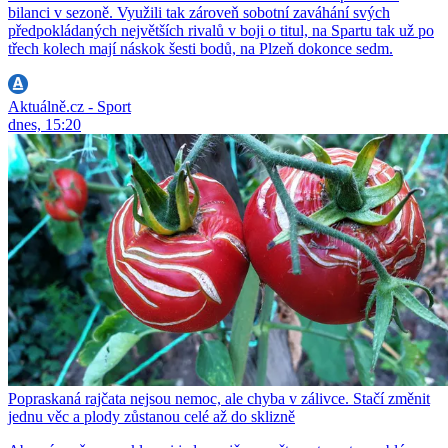
bilanci v sezoně. Využili tak zároveň sobotní zaváhání svých
předpokládaných největších rivalů v boji o titul, na Spartu tak už po
třech kolech mají náskok šesti bodů, na Plzeň dokonce sedm.
Aktuálně.cz - Sport
dnes, 15:20
Popraskaná rajčata nejsou nemoc, ale chyba v zálivce. Stačí změnit
jednu věc a plody zůstanou celé až do sklizně