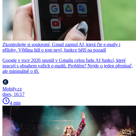
Zkontrolujte si soukromí, Gmail zapnul AI, která čte e-maily i
přílohy. Většina lidí o tom neví, funkce běží na pozadí
Google v roce 2026 spustil v Gmailu celou řadu AI funkcí, které
pracují s obsahem vašich e-mailů. Problém? Nejde o jeden přepínač,
ale minimálně o tři.
Mobify.cz
dnes, 16:17
4 min