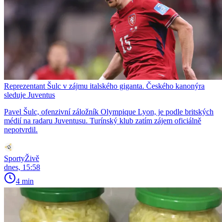
Reprezentant Šulc v zájmu italského giganta. Českého kanonýra
sleduje Juventus
Pavel Šulc, ofenzivní záložník Olympique Lyon, je podle britských
médií na radaru Juventusu. Turínský klub zatím zájem oficiálně
nepotvrdil.
SportyŽivě
dnes, 15:58
4 min