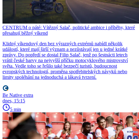
CENTRUM o páté: Vítězný Salač, politické ambice i příběhy, které
přesahují běžný víkend
Klidný víkendový den bez výrazných extrémů nabídl několik
událostí, které mají širší význam a nezůstávají jen u jedné krátké
zprávy. Do popředí se dostal Filip Salač, jenž po šestnácti letech
vrátil české barvy na nejvyšší příčku motocyklového mistrovství
světa. Vedle toho se řešilo také bezpečí turistů, budoucnost
evropských technologií, proměna spotřebitelských návyků nebo
limity spoléhání na jednoduchá a lákavá tvrzení.
Be Native extra
dnes, 15:15
5 min