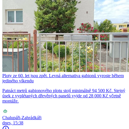
Ploty ze 60. let jsou zpět. Levná alternativa gabionů vyroste během
jediného víkendu
Patnáct metrů gabionového plotu stojí minimálně 94 500 Kč. Stejný
úsek z vyplétaných dřevěných panelů vyjde od 28 000 Kč včetně
montáže.
Chalupáři-Zahrádkáři
dnes, 15:38