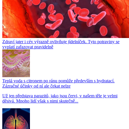
Zdraví jater i cév výrazně ovlivňuje jídelníček. Tyto potraviny se
vyplatí zařazovat pravidelně
Teplá voda s citronem po ránu pomůže především s hydratací.
Zázračné účinky od ní ale čekat nelze
Už jen představa parazitů, jako jsou červi, v našem těle je velmi
děsivá. Mnoho lidí však s nimi skutečně...