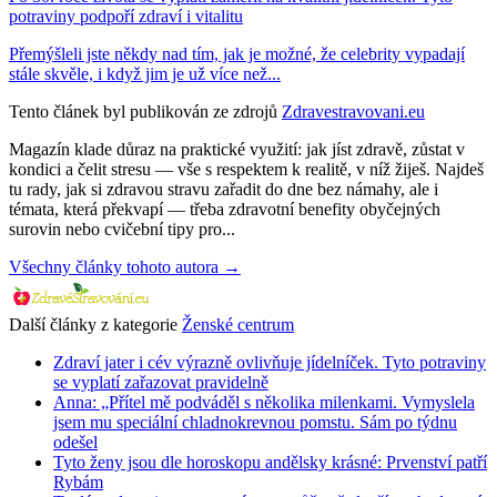
potraviny podpoří zdraví i vitalitu
Přemýšleli jste někdy nad tím, jak je možné, že celebrity vypadají
stále skvěle, i když jim je už více než...
Tento článek byl publikován ze zdrojů
Zdravestravovani.eu
Magazín klade důraz na praktické využití: jak jíst zdravě, zůstat v
kondici a čelit stresu — vše s respektem k realitě, v níž žiješ. Najdeš
tu rady, jak si zdravou stravu zařadit do dne bez námahy, ale i
témata, která překvapí — třeba zdravotní benefity obyčejných
surovin nebo cvičební tipy pro...
Všechny články tohoto autora →
Další články z kategorie
Ženské centrum
Zdraví jater i cév výrazně ovlivňuje jídelníček. Tyto potraviny
se vyplatí zařazovat pravidelně
Anna: „Přítel mě podváděl s několika milenkami. Vymyslela
jsem mu speciální chladnokrevnou pomstu. Sám po týdnu
odešel
Tyto ženy jsou dle horoskopu andělsky krásné: Prvenství patří
Rybám