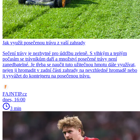
Jak využít posečenou trávu z vaší zahrady
Sečení trávy je nezbytné pro údržbu zeleně. S vlhkým a teplým
počasím se trávníkům daří a množství posečené trávy není
zanedbatelné. Je třeba se naučit tuto užitečnou hmotu dále využívat,
nejen ji hromadit v zadní části zahrady na nevzhledné hromadě nebo
ji vyvážet do kontejneru na posečenou trávu.
FAJNTIP.cz
dnes, 16:00
3 min