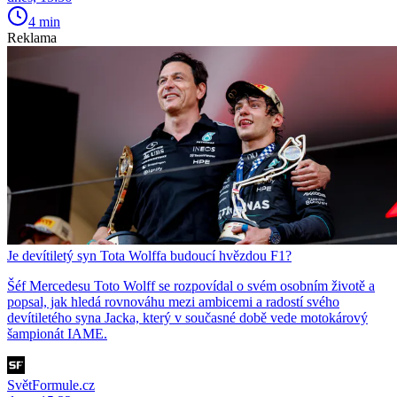
4 min
Reklama
Je devítiletý syn Tota Wolffa budoucí hvězdou F1?
Šéf Mercedesu Toto Wolff se rozpovídal o svém osobním životě a
popsal, jak hledá rovnováhu mezi ambicemi a radostí svého
devítiletého syna Jacka, který v současné době vede motokárový
šampionát IAME.
SvětFormule.cz