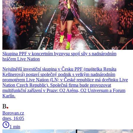
Skupina PPF v koncertním byznysu spojí síly s nadnárodním
hráčem Live Nation
Nejsilnější investiční skupina v Česku PPF (majitelka Renáta
Kellnerová) postaví společný podnik s velkým nadnárodním
promotérem Live Nation (LN; v České republice má dceřinku Live
Nation Czech Republic). Společná firma bude provozovat
multifunkční zařízení v Praze: O2 Arénu, O2 Universum a Forum
Karlín.
Borovan.cz
dnes, 16:05
1 min