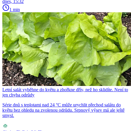
dnes, 15:32
1 min
Letní salát vyběhne do květu a zhořkne dřív, než ho sklidíte. Není to
jen chyba odrůdy
Série dnů s teplotami nad 24 °C může urychlit přechod salátu do
květu bez ohledu na zvolenou odrůdu. Srpnový výsev má ale ještě
smysl.