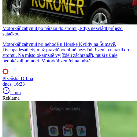
Motorkář zahynul po nárazu do stromu, když nezvládl průjezd
zatáčkou
Motorkář zahynul při nehodě u Horské Kvildy na Šumavě.
Dvaapadesátiletý muž pravděpodobně nezvládl řízení a narazil do
stromu. Na místo okamžitě vyjížděli záchranáři, muži už ale
nedokázali pomoci. Motorkář zemřel na místě.
Plzeňská Drbna
dnes, 16:23
1 min
Reklama