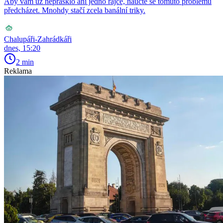
Aby vám už neprasklo ani jedno rajče, naučte se tomuto problému
předcházet. Mnohdy stačí zcela banální triky.
Chalupáři-Zahrádkáři
dnes, 15:20
2 min
Reklama