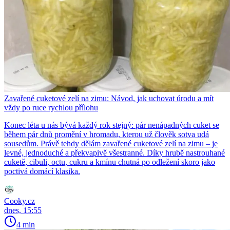
Zavařené cuketové zelí na zimu: Návod, jak uchovat úrodu a mít
vždy po ruce rychlou přílohu
Konec léta u nás bývá každý rok stejný: pár nenápadných cuket se
během pár dnů promění v hromadu, kterou už člověk sotva udá
sousedům. Právě tehdy dělám zavařené cuketové zelí na zimu – je
levné, jednoduché a překvapivě všestranné. Díky hrubě nastrouhané
cuketě, cibuli, octu, cukru a kmínu chutná po odležení skoro jako
poctivá domácí klasika.
Cooky.cz
dnes, 15:55
4 min