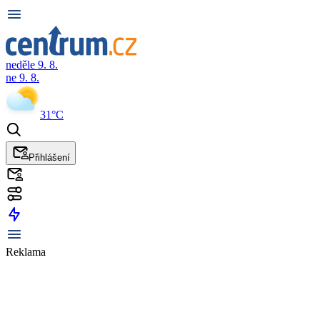
neděle 9. 8.
ne 9. 8.
31°C
Přihlášení
Reklama