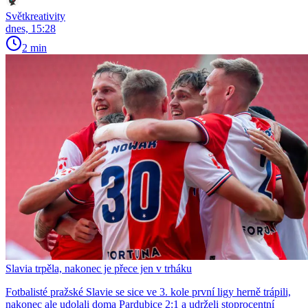
Světkreativity
dnes, 15:28
2 min
Slavia trpěla, nakonec je přece jen v trháku
Fotbalisté pražské Slavie se sice ve 3. kole první ligy herně trápili,
nakonec ale udolali doma Pardubice 2:1 a udrželi stoprocentní