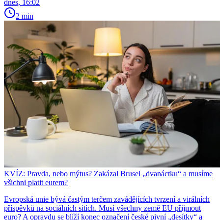
dnes, 16:02
2 min
KVÍZ: Pravda, nebo mýtus? Zakázal Brusel „dvanáctku“ a musíme
všichni platit eurem?
Evropská unie bývá častým terčem zavádějících tvrzení a virálních
příspěvků na sociálních sítích. Musí všechny země EU přijmout
euro? A opravdu se blíží konec označení české pivní „desítky“ a