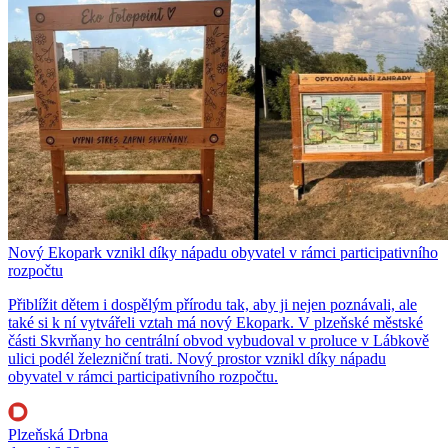
Nový Ekopark vznikl díky nápadu obyvatel v rámci participativního
rozpočtu
Přiblížit dětem i dospělým přírodu tak, aby ji nejen poznávali, ale
také si k ní vytvářeli vztah má nový Ekopark. V plzeňské městské
části Skvrňany ho centrální obvod vybudoval v proluce v Lábkově
ulici podél železniční trati. Nový prostor vznikl díky nápadu
obyvatel v rámci participativního rozpočtu.
Plzeňská Drbna