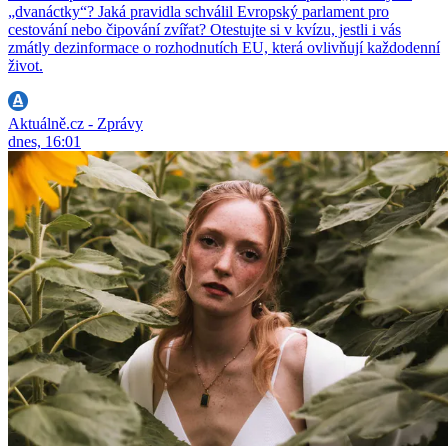
„dvanáctky“? Jaká pravidla schválil Evropský parlament pro
cestování nebo čipování zvířat? Otestujte si v kvízu, jestli i vás
zmátly dezinformace o rozhodnutích EU, která ovlivňují každodenní
život.
Aktuálně.cz - Zprávy
dnes, 16:01