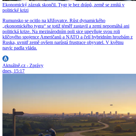
Ekonomický zázrak skončil. Tygr je bez drápů, země se zmítá v
politické krizi
Rumunsko se ocitlo na křižovatce. Růst dynamického
„ekonomického tygra“ se totiž téměř zastavil a zemi nepomáhá ani
politická krize. Na mezinárodním poli sice upevňuje svou roli
klíčového spojence Američanů a NATO a čelí hybridním hrozbám z
Ruska, uvnitř země ovšem narůstá frustrace obyvatel. V květnu
navíc padla vláda.
Aktuálně.cz - Zprávy
dnes, 15:17