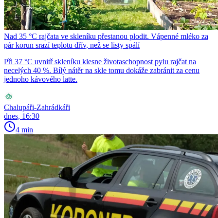
Nad 35 °C rajčata ve skleníku přestanou plodit. Vápenné mléko za
pár korun srazí teplotu dřív, než se listy spálí
Při 37 °C uvnitř skleníku klesne životaschopnost pylu rajčat na
necelých 40 %. Bílý nátěr na skle tomu dokáže zabránit za cenu
jednoho kávového latte.
Chalupáři-Zahrádkáři
dnes, 16:30
4 min