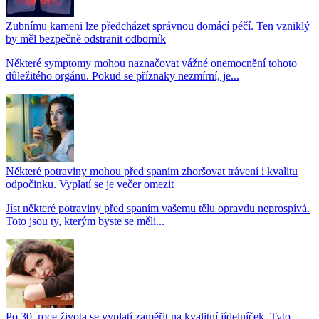
Zubnímu kameni lze předcházet správnou domácí péčí. Ten vzniklý
by měl bezpečně odstranit odborník
Některé symptomy mohou naznačovat vážné onemocnění tohoto
důležitého orgánu. Pokud se příznaky nezmírní, je...
Některé potraviny mohou před spaním zhoršovat trávení i kvalitu
odpočinku. Vyplatí se je večer omezit
Jíst některé potraviny před spaním vašemu tělu opravdu neprospívá.
Toto jsou ty, kterým byste se měli...
Po 30. roce života se vyplatí zaměřit na kvalitní jídelníček. Tyto