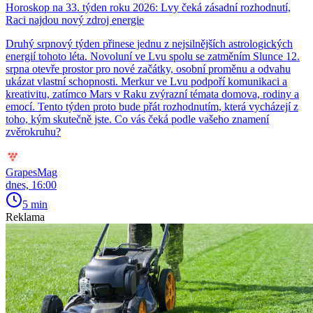
Horoskop na 33. týden roku 2026: Lvy čeká zásadní rozhodnutí,
Raci najdou nový zdroj energie
Druhý srpnový týden přinese jednu z nejsilnějších astrologických
energií tohoto léta. Novoluní ve Lvu spolu se zatměním Slunce 12.
srpna otevře prostor pro nové začátky, osobní proměnu a odvahu
ukázat vlastní schopnosti. Merkur ve Lvu podpoří komunikaci a
kreativitu, zatímco Mars v Raku zvýrazní témata domova, rodiny a
emocí. Tento týden proto bude přát rozhodnutím, která vycházejí z
toho, kým skutečně jste. Co vás čeká podle vašeho znamení
zvěrokruhu?
GrapesMag
dnes, 16:00
5 min
Reklama