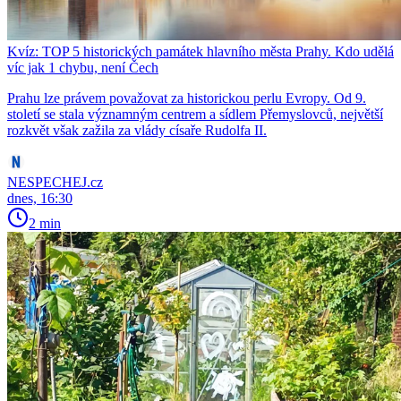
Kvíz: TOP 5 historických památek hlavního města Prahy. Kdo udělá
víc jak 1 chybu, není Čech
Prahu lze právem považovat za historickou perlu Evropy. Od 9.
století se stala významným centrem a sídlem Přemyslovců, největší
rozkvět však zažila za vlády císaře Rudolfa II.
NESPECHEJ.cz
dnes, 16:30
2 min