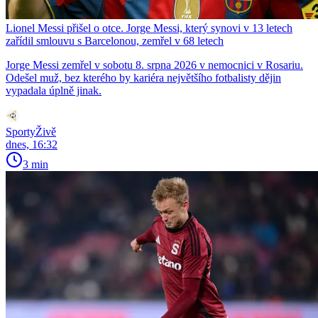
Lionel Messi přišel o otce. Jorge Messi, který synovi v 13 letech
zařídil smlouvu s Barcelonou, zemřel v 68 letech
Jorge Messi zemřel v sobotu 8. srpna 2026 v nemocnici v Rosariu.
Odešel muž, bez kterého by kariéra největšího fotbalisty dějin
vypadala úplně jinak.
SportyŽivě
dnes, 16:32
3 min