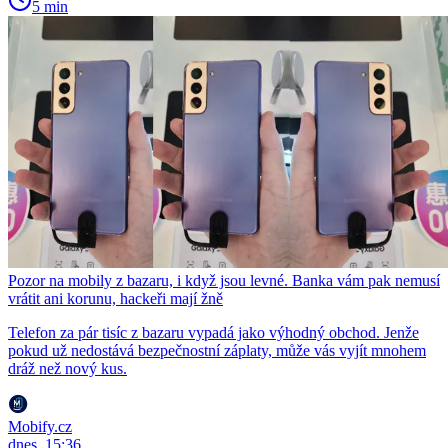
5 min
Pozor na mobily z bazaru, i když jsou levné. Banka vám pak nemusí
vrátit ani korunu, hackeři mají žně
Telefon za pár tisíc z bazaru vypadá jako výhodný obchod. Jenže
pokud už nedostává bezpečnostní záplaty, může vás vyjít mnohem
dráž než nový kus.
Mobify.cz
dnes, 15:36