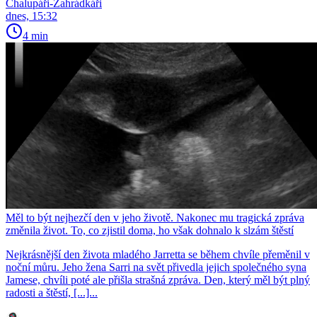
Chalupáři-Zahrádkáři
dnes, 15:32
4 min
Měl to být nejhezčí den v jeho životě. Nakonec mu tragická zpráva
změnila život. To, co zjistil doma, ho však dohnalo k slzám štěstí
Nejkrásnější den života mladého Jarretta se během chvíle přeměnil v
noční můru. Jeho žena Sarri na svět přivedla jejich společného syna
Jamese, chvíli poté ale přišla strašná zpráva. Den, který měl být plný
radosti a štěstí, [...]...