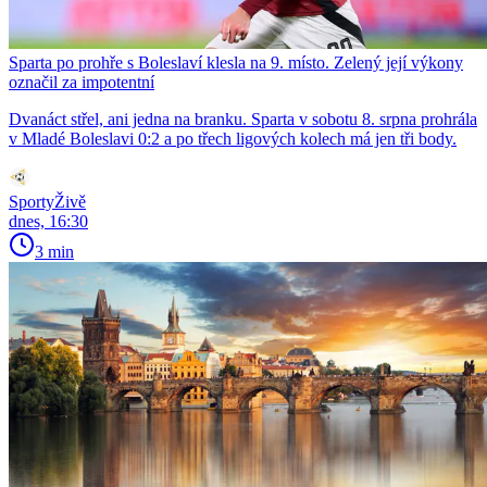
Sparta po prohře s Boleslaví klesla na 9. místo. Zelený její výkony
označil za impotentní
Dvanáct střel, ani jedna na branku. Sparta v sobotu 8. srpna prohrála
v Mladé Boleslavi 0:2 a po třech ligových kolech má jen tři body.
SportyŽivě
dnes, 16:30
3 min