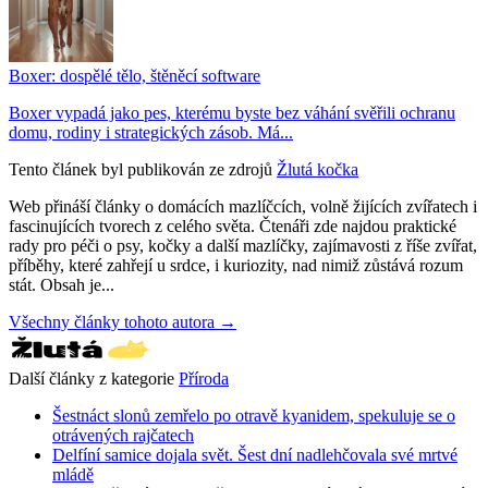
Boxer: dospělé tělo, štěněcí software
Boxer vypadá jako pes, kterému byste bez váhání svěřili ochranu
domu, rodiny i strategických zásob. Má...
Tento článek byl publikován ze zdrojů
Žlutá kočka
Web přináší články o domácích mazlíčcích, volně žijících zvířatech i
fascinujících tvorech z celého světa. Čtenáři zde najdou praktické
rady pro péči o psy, kočky a další mazlíčky, zajímavosti z říše zvířat,
příběhy, které zahřejí u srdce, i kuriozity, nad nimiž zůstává rozum
stát. Obsah je...
Všechny články tohoto autora →
Další články z kategorie
Příroda
Šestnáct slonů zemřelo po otravě kyanidem, spekuluje se o
otrávených rajčatech
Delfíní samice dojala svět. Šest dní nadlehčovala své mrtvé
mládě