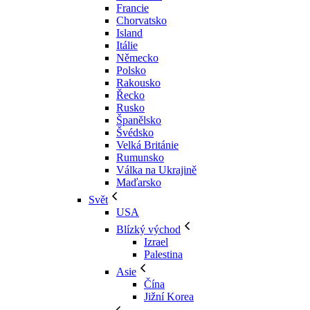
Francie
Chorvatsko
Island
Itálie
Německo
Polsko
Rakousko
Řecko
Rusko
Španělsko
Švédsko
Velká Británie
Rumunsko
Válka na Ukrajině
Maďarsko
Svět
USA
Blízký východ
Izrael
Palestina
Asie
Čína
Jižní Korea