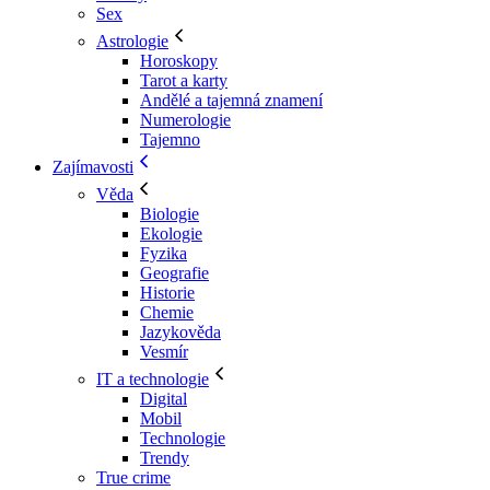
Sex
Astrologie
Horoskopy
Tarot a karty
Andělé a tajemná znamení
Numerologie
Tajemno
Zajímavosti
Věda
Biologie
Ekologie
Fyzika
Geografie
Historie
Chemie
Jazykověda
Vesmír
IT a technologie
Digital
Mobil
Technologie
Trendy
True crime