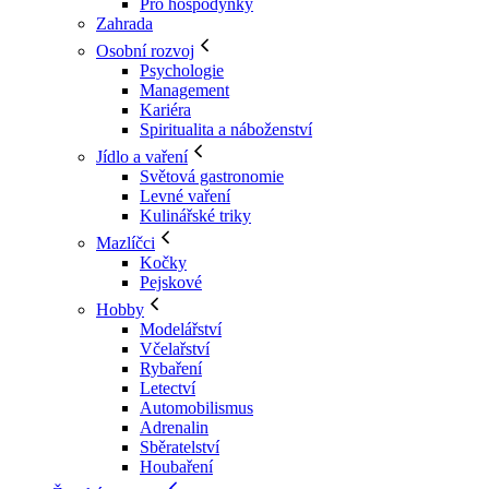
Pro hospodyňky
Zahrada
Osobní rozvoj
Psychologie
Management
Kariéra
Spiritualita a náboženství
Jídlo a vaření
Světová gastronomie
Levné vaření
Kulinářské triky
Mazlíčci
Kočky
Pejskové
Hobby
Modelářství
Včelařství
Rybaření
Letectví
Automobilismus
Adrenalin
Sběratelství
Houbaření