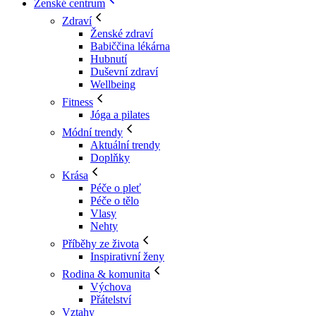
Ženské centrum
Zdraví
Ženské zdraví
Babiččina lékárna
Hubnutí
Duševní zdraví
Wellbeing
Fitness
Jóga a pilates
Módní trendy
Aktuální trendy
Doplňky
Krása
Péče o pleť
Péče o tělo
Vlasy
Nehty
Příběhy ze života
Inspirativní ženy
Rodina & komunita
Výchova
Přátelství
Vztahy