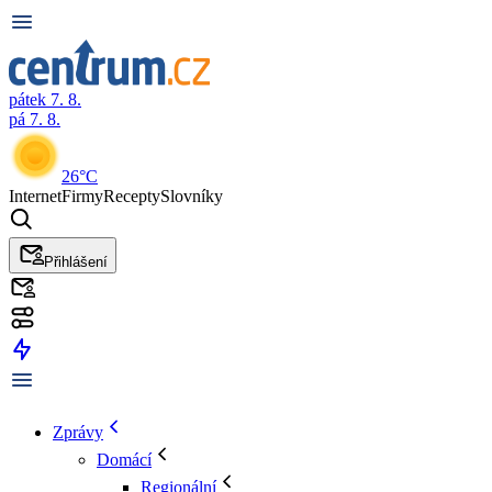
pátek 7. 8.
pá 7. 8.
26°C
Internet
Firmy
Recepty
Slovníky
Přihlášení
Zprávy
Domácí
Regionální