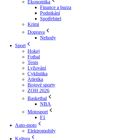
Ekonomika
Finance a burza
Podnikání
Spotřebitel
Krimi
Doprava
Nehody
Sport
Hokej
Fotbal
Tenis
Lyžování
Cyklistika
Atletika
Bojové sporty
ZOH 2026
Basketbal
NBA
Motosport
F1
Auto-moto
Elektromobily
Kultura