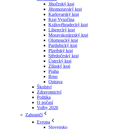
Jihočeský kraj
Jihomoravský kraj
Karlovarský kraj
Kraj Vysočina
Králověhradecký kraj
Liberecký kraj
Moravskoslezský kraj
Olomoucký kraj
Pardubický kraj
Plzeňský kraj
Středočeský kraj
Ústecký kraj
Zlínský kraj
Praha
Brno
Ostrava
Školství
Zdravotnictví
Politika
O počasí
Volby 2026
Zahraničí
Evropa
Slovensko