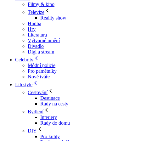
Filmy & kino
Televize
Reality show
Hudba
Hry
Literatura
Výtvarné umění
Divadlo
Digi a stream
Celebrity
Módní policie
Pro pamětníky
Nové tváře
Lifestyle
Cestování
Destinace
Rady na cesty
Bydlení
Interiery
Rady do domu
DIY
Pro kutily