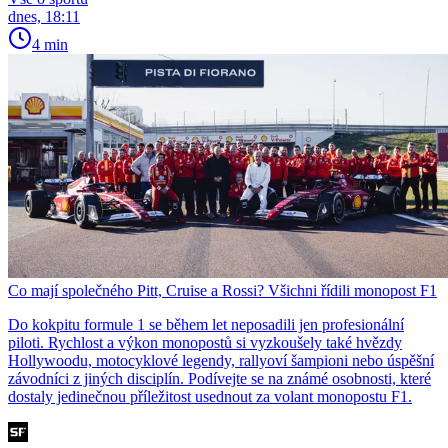
dnes, 18:11
4 min
Co mají společného Pitt, Cruise a Rossi? Všichni řídili monopost F1
Do kokpitu formule 1 se během let neposadili jen profesionální
piloti. Rychlost a výkon monopostů si vyzkoušely také hvězdy
Hollywoodu, motocyklové legendy, rallyoví šampioni nebo úspěšní
závodníci z jiných disciplín. Podívejte se na známé osobnosti, které
dostaly jedinečnou příležitost usednout za volant monopostu F1.