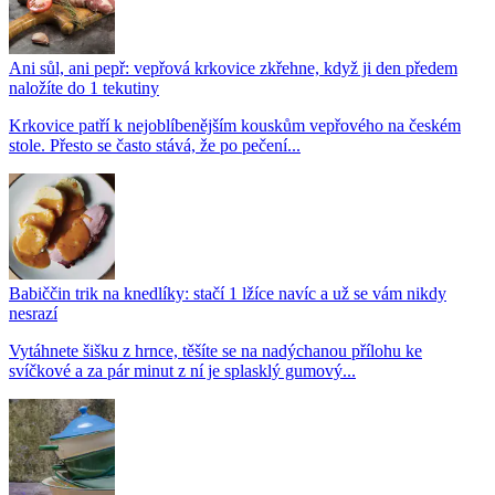
Ani sůl, ani pepř: vepřová krkovice zkřehne, když ji den předem
naložíte do 1 tekutiny
Krkovice patří k nejoblíbenějším kouskům vepřového na českém
stole. Přesto se často stává, že po pečení...
Babiččin trik na knedlíky: stačí 1 lžíce navíc a už se vám nikdy
nesrazí
Vytáhnete šišku z hrnce, těšíte se na nadýchanou přílohu ke
svíčkové a za pár minut z ní je splasklý gumový...