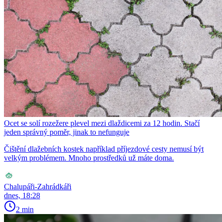
Ocet se solí rozežere plevel mezi dlaždicemi za 12 hodin. Stačí
jeden správný poměr, jinak to nefunguje
Čištění dlažebních kostek například příjezdové cesty nemusí být
velkým problémem. Mnoho prostředků už máte doma.
Chalupáři-Zahrádkáři
dnes, 18:28
2 min