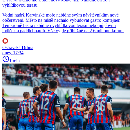
vyhlídkovou terasu
Vodní nádrž Karvinské moře nabídne svým návštěvníkům nové
občerstvení. Město na místě nechalo vybudovat gastro kontejner.
Ten kromě bistra nabídne i vyhlídkovou terasu nebo půjčovnu
lodiček a paddleboardů. Vše vyjde přibližně na 2,6 milionu korun.
Ostravská Drbna
dnes, 17:34
1 min