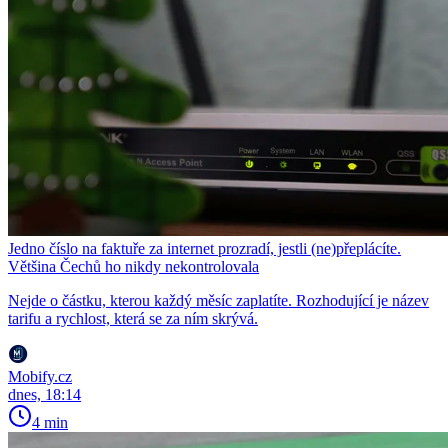
Jedno číslo na faktuře za internet prozradí, jestli (ne)přeplácíte.
Většina Čechů ho nikdy nekontrolovala
Nejde o částku, kterou každý měsíc zaplatíte. Rozhodující je název
tarifu a rychlost, která se za ním skrývá.
Mobify.cz
dnes, 18:14
4 min