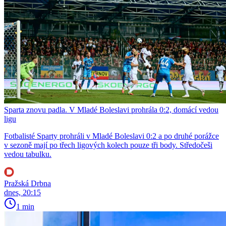
Sparta znovu padla. V Mladé Boleslavi prohrála 0:2, domácí vedou
ligu
Fotbalisté Sparty prohráli v Mladé Boleslavi 0:2 a po druhé porážce
v sezoně mají po třech ligových kolech pouze tři body. Středočeši
vedou tabulku.
Pražská Drbna
dnes, 20:15
1 min