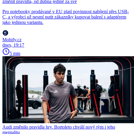
změnit pravidla, od dubna jedině za své
Pro notebooky prodávané v EU platí povinnost nabíjení přes USB-
C, a výrobci už nesmí nutit zákazníky kupovat balení s adaptérem
jako jedinou variantu.
Mobify.cz
dnes, 19:17
5 min
Audi změnilo pravidla hry. Bortoleto chválí nový tým i jeho
mentalitu