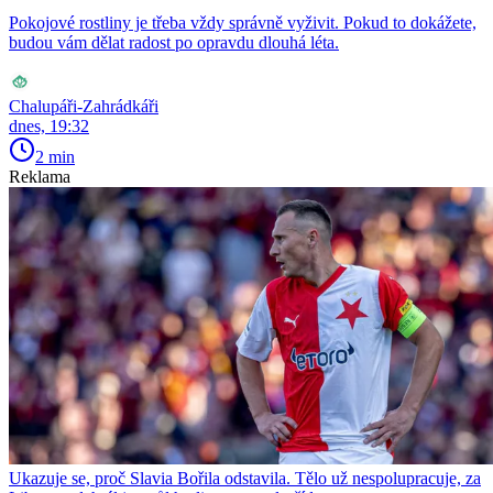
Pokojové rostliny je třeba vždy správně vyživit. Pokud to dokážete,
budou vám dělat radost po opravdu dlouhá léta.
Chalupáři-Zahrádkáři
dnes, 19:32
2 min
Reklama
Ukazuje se, proč Slavia Bořila odstavila. Tělo už nespolupracuje, za