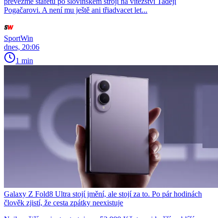
převezme štafetu po slovinském stroji na vítězství Tadeji
Pogačarovi. A není mu ještě ani třiadvacet let...
SportWin
dnes, 20:06
1 min
Galaxy Z Fold8 Ultra stojí jmění, ale stojí za to. Po pár hodinách
člověk zjistí, že cesta zpátky neexistuje