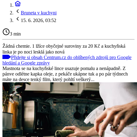
Bruneta v kuchyni
15. 6. 2026, 03:52
3 min
Žádná chemie. 1 lžíce obyčejné suroviny za 20 Kč a kuchyňská
linka je po noci lesklá jako nová
Přidejte si obsah Centrum.cz do oblíbených zdrojů pro Google
hledání a Google zprávy
Mastnota se na kuchyňské lince usazuje pomalu a nenápadně. Z
pánve odlétne kapka oleje, z pekáče ukápne tuk a po pár týdnech
máte na desce tenký film, který pohltí veškerý...