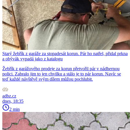
Starý žebřík z garáže za stopadesát korun. Pár ho natřel, přidal prkna
a obývák vypadá jako z katalogu
Žebřík z garážového prodeje za korun přetvořil pár v nádhernou
polici. Zabralo jim to jen chvilku a stálo je to pár korun. Navíc se
teď každé návštěvě svým dílem můžou pochlubit.
adbz.cz
dnes, 18:35
2 min