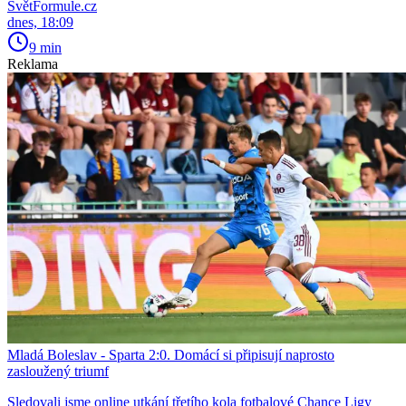
SvětFormule.cz
dnes, 18:09
9 min
Reklama
Mladá Boleslav - Sparta 2:0. Domácí si připisují naprosto
zasloužený triumf
Sledovali jsme online utkání třetího kola fotbalové Chance Ligy