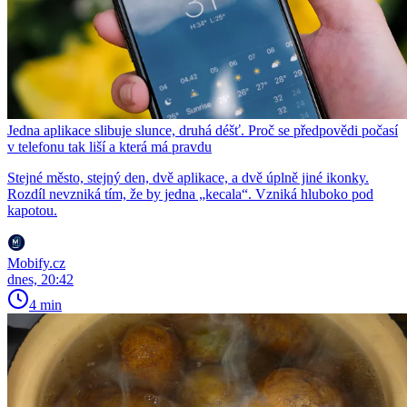
Jedna aplikace slibuje slunce, druhá déšť. Proč se předpovědi počasí
v telefonu tak liší a která má pravdu
Stejné město, stejný den, dvě aplikace, a dvě úplně jiné ikonky.
Rozdíl nevzniká tím, že by jedna „kecala“. Vzniká hluboko pod
kapotou.
Mobify.cz
dnes, 20:42
4 min