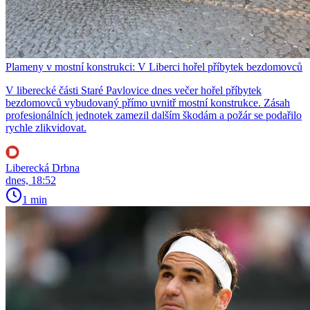
Plameny v mostní konstrukci: V Liberci hořel příbytek bezdomovců
V liberecké části Staré Pavlovice dnes večer hořel příbytek
bezdomovců vybudovaný přímo uvnitř mostní konstrukce. Zásah
profesionálních jednotek zamezil dalším škodám a požár se podařilo
rychle zlikvidovat.
Liberecká Drbna
dnes, 18:52
1 min