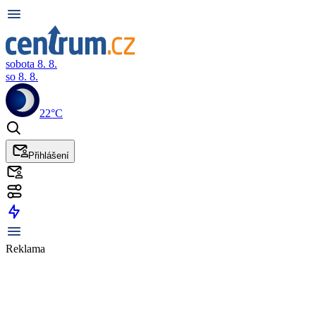
sobota 8. 8.
so 8. 8.
22°C
Přihlášení
Reklama