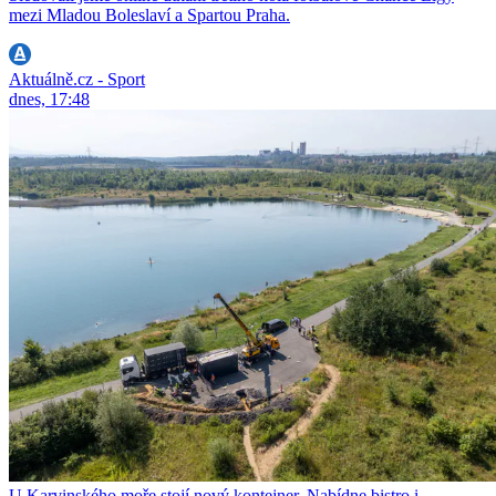
mezi Mladou Boleslaví a Spartou Praha.
Aktuálně.cz - Sport
dnes, 17:48
U Karvinského moře stojí nový kontejner. Nabídne bistro i