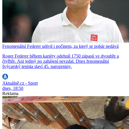
Fenomenální Federer udivil i počinem, za který se pohár nedává
Roger Federer během kariéry odehrál 1750 zápasů ve dvouhře a
čtyřhře. Ani jediný po zahájení nevzdal. Dnes fenomenální
švýcarský tenista slaví 45. narozeniny.
Aktuálně.cz - Sport
dnes, 18:50
Reklama