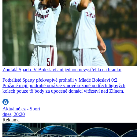
Zoufalá Sparta. V Boleslavi ani jednou nevystřelila na branku
Fotbalisté Sparty překvapivě prohráli v Mladé Boleslavi 0:2.
Pražané mají po druhé porážce v nové sezoně po třech ligových
kolech pouze tři body za upocené domácí vítězství nad Zlínem.
Aktuálně.cz - Sport
dnes, 20:20
Reklama