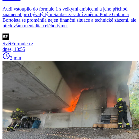
Audi vstoupilo do formule 1 s velkými ambicemi a jeho příchod
znamenal pro bývalý tým Sauber zásadní změnu. Podle Gabriela
Bortoleta se proměnila nejen finanční situace a technické zázemí, ale
především mentalita celého týmu.
SvětFormule.cz
dnes, 18:55
2 min