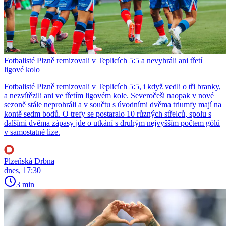
Fotbalisté Plzně remizovali v Teplicích 5:5 a nevyhráli ani třetí
ligové kolo
Fotbalisté Plzně remizovali v Teplicích 5:5, i když vedli o tři branky,
a nezvítězili ani ve třetím ligovém kole. Severočeši naopak v nové
sezoně stále neprohráli a v součtu s úvodními dvěma triumfy mají na
kontě sedm bodů. O trefy se postaralo 10 různých střelců, spolu s
dalšími dvěma zápasy jde o utkání s druhým nejvyšším počtem gólů
v samostatné lize.
Plzeňská Drbna
dnes, 17:30
3 min