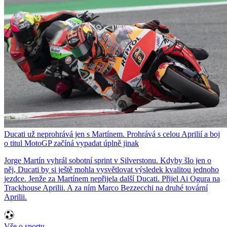
Ducati už neprohrává jen s Martínem. Prohrává s celou Aprilií a boj
o titul MotoGP začíná vypadat úplně jinak
Jorge Martín vyhrál sobotní sprint v Silverstonu. Kdyby šlo jen o
něj, Ducati by si ještě mohla vysvětlovat výsledek kvalitou jednoho
jezdce. Jenže za Martínem nepřijela další Ducati. Přijel Ai Ogura na
Trackhouse Aprilii. A za ním Marco Bezzecchi na druhé tovární
Aprilii.
Vše o sportu