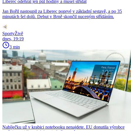
Liberec odehrál jen půl hodiny a musel střídat
Jan Bořil nastoupil za Liberec poprvé v základní sestavě, a po 35
minutách šel dolů. Debut v Brně skončil nuceným střídáním.
SportyŽivě
dnes, 19:19
3 min
Nabíječku už v krabici notebooku nenajdete. EU donutila výrobce