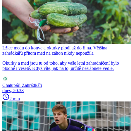
Lžíce medu do konve a okurky plodí až do října. Většina
zahrádkářů přitom med na záhon nikdy nepoužila
Okurky a med jsou tu od toho, aby vaše letní zahradničení bylo
plodné i veselé. Když víte, jak na to, určitě nešlápnete vedle.
Chalupáři-Zahrádkáři
dnes, 20:38
2 min