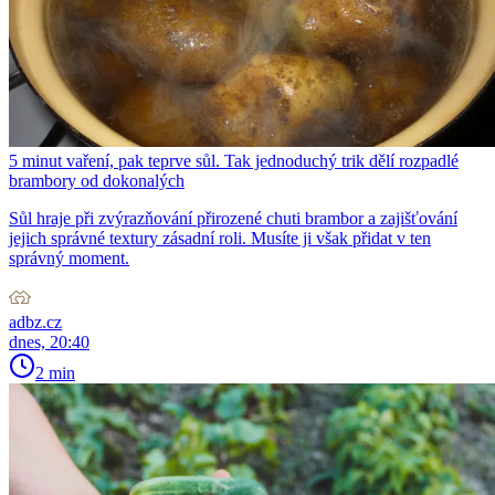
5 minut vaření, pak teprve sůl. Tak jednoduchý trik dělí rozpadlé
brambory od dokonalých
Sůl hraje při zvýrazňování přirozené chuti brambor a zajišťování
jejich správné textury zásadní roli. Musíte ji však přidat v ten
správný moment.
adbz.cz
dnes, 20:40
2 min