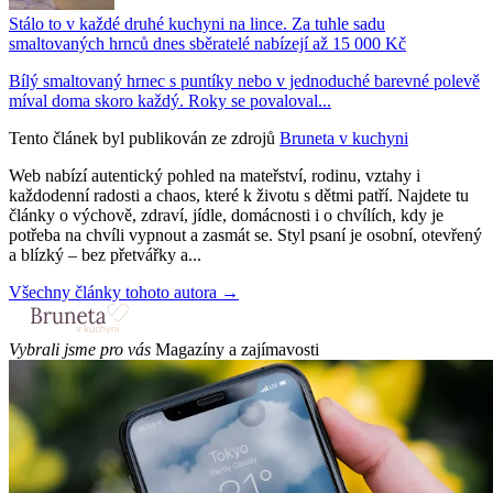
Stálo to v každé druhé kuchyni na lince. Za tuhle sadu
smaltovaných hrnců dnes sběratelé nabízejí až 15 000 Kč
Bílý smaltovaný hrnec s puntíky nebo v jednoduché barevné polevě
míval doma skoro každý. Roky se povaloval...
Tento článek byl publikován ze zdrojů
Bruneta v kuchyni
Web nabízí autentický pohled na mateřství, rodinu, vztahy i
každodenní radosti a chaos, které k životu s dětmi patří. Najdete tu
články o výchově, zdraví, jídle, domácnosti i o chvílích, kdy je
potřeba na chvíli vypnout a zasmát se. Styl psaní je osobní, otevřený
a blízký – bez přetvářky a...
Všechny články tohoto autora →
Vybrali jsme pro vás
Magazíny a zajímavosti