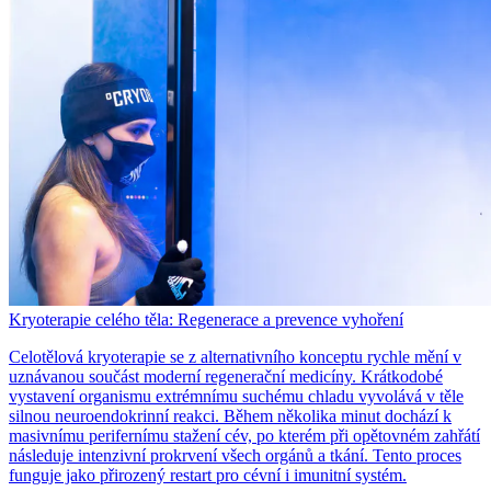
Kryoterapie celého těla: Regenerace a prevence vyhoření
Celotělová kryoterapie se z alternativního konceptu rychle mění v
uznávanou součást moderní regenerační medicíny. Krátkodobé
vystavení organismu extrémnímu suchému chladu vyvolává v těle
silnou neuroendokrinní reakci. Během několika minut dochází k
masivnímu perifernímu stažení cév, po kterém při opětovném zahřátí
následuje intenzivní prokrvení všech orgánů a tkání. Tento proces
funguje jako přirozený restart pro cévní i imunitní systém.