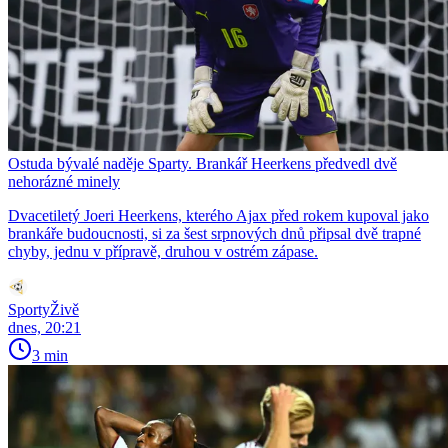
Ostuda bývalé naděje Sparty. Brankář Heerkens předvedl dvě
nehorázné minely
Dvacetiletý Joeri Heerkens, kterého Ajax před rokem kupoval jako
brankáře budoucnosti, si za šest srpnových dnů připsal dvě trapné
chyby, jednu v přípravě, druhou v ostrém zápase.
SportyŽivě
dnes, 20:21
3 min