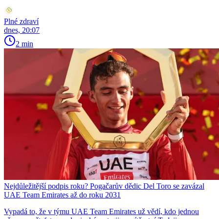
Plné zdraví
dnes, 20:07
2 min
Nejdůležitější podpis roku? Pogačarův dědic Del Toro se zavázal
UAE Team Emirates až do roku 2031
Vypadá to, že v týmu UAE Team Emirates už vědí, kdo jednou