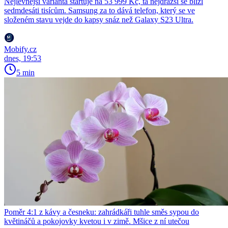
Nejlevnější varianta startuje na 53 999 Kč, ta nejdražší se blíží
sedmdesáti tisícům. Samsung za to dává telefon, který se ve
složeném stavu vejde do kapsy snáz než Galaxy S23 Ultra.
Mobify.cz
dnes, 19:53
5 min
Poměr 4:1 z kávy a česneku: zahrádkáři tuhle směs sypou do
květináčů a pokojovky kvetou i v zimě. Mšice z ní utečou