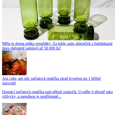
Měla to doma půlka republiky. Za tuhle sadu skleniček s bublinkami
dnes sběratelé nabízejí až 50 000 Kč
Ani cukr, ani sůl: rajčatová omáčka ztratí kyselost po 1 běžné
surovině
Domácí rajčatová omáčka umí pěkně zaskočit. Uvaříte ji přesně jako
vždycky, a najednou je nepříjemně...