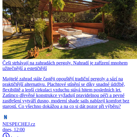
Češi strhávají na zahradách pergoly. Nahradí je zařízení mnohem
užitečnější a estetičtější
Majitelé zahrad stále častěji opouštějí tradiční pergoly a sází na
praktičtější alternativu. Plachtové stínění se díky snadné údržbě,
flexibilitě a lepší cirkulaci vzduchu stává hitem posledních let.
Zatímco dřevěné konstrukce vyžadují pravidelnou péči a pevné
zastřešení vytváří dusno, moderní shade sails nabízejí komfort bez
starostí. Co všechno dokážou a na co si dát pozor při výběru?
NESPECHEJ.cz
dnes, 12:00