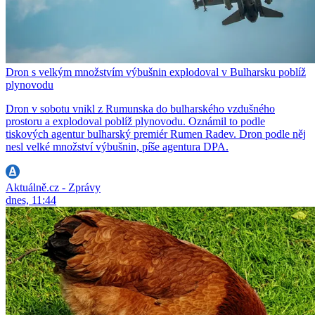
Dron s velkým množstvím výbušnin explodoval v Bulharsku poblíž
plynovodu
Dron v sobotu vnikl z Rumunska do bulharského vzdušného
prostoru a explodoval poblíž plynovodu. Oznámil to podle
tiskových agentur bulharský premiér Rumen Radev. Dron podle něj
nesl velké množství výbušnin, píše agentura DPA.
Aktuálně.cz - Zprávy
dnes, 11:44