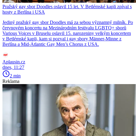
Pražský gay sbor Doodles oslavil 15 let. V Betlémské kapli zpíval s
hosty z Berlína i USA
Jediný pražský gay sbor Doodles má za sebou významný milník. Po
červnovém koncertu na Mezinárodním festivalu LGBTQ+ sborů
Various Voices v Bruselu oslavil 15. narozeniny velkým koncertem
v Betlémské kapli, kam si pozval i gay sbory Männer-Minne z
Berlína a Mid-Atlantic Gay Men’s Chorus z USA.
Aplausin.cz
dnes, 11:27
2 min
Reklama