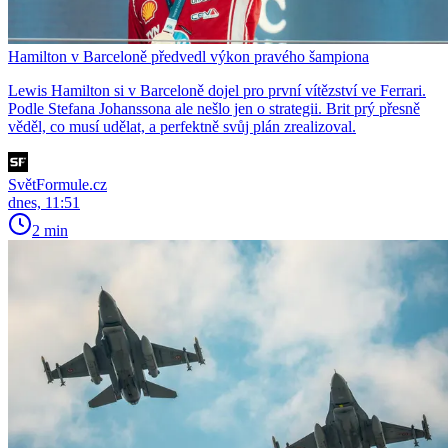
Hamilton v Barceloně předvedl výkon pravého šampiona
Lewis Hamilton si v Barceloně dojel pro první vítězství ve Ferrari.
Podle Stefana Johanssona ale nešlo jen o strategii. Brit prý přesně
věděl, co musí udělat, a perfektně svůj plán zrealizoval.
SvětFormule.cz
dnes, 11:51
2 min