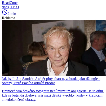
ReadZone
dnes, 11:33
2 min
Reklama
Jak bydlí Jan Saudek: Ateliér plný chaosu, zahrada jako džungle a
obrazy, které Pavlína odmítá prodat
Branická vila českého fotografa není muzeum ani galerie. Je to dům,
kde se legenda doslova vrší mezi dětské výrobky, knihy v krabicích
a nedokončené obrazy.