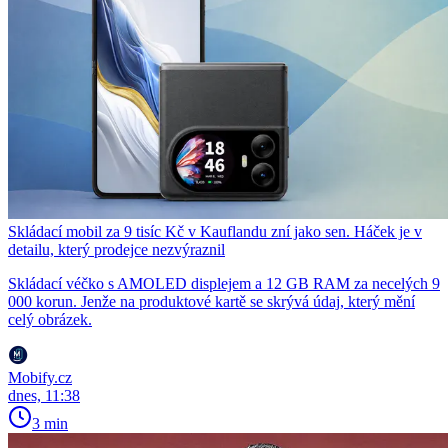
Skládací mobil za 9 tisíc Kč v Kauflandu zní jako sen. Háček je v
detailu, který prodejce nezvýraznil
Skládací véčko s AMOLED displejem a 12 GB RAM za necelých 9
000 korun. Jenže na produktové kartě se skrývá údaj, který mění
celý obrázek.
Mobify.cz
dnes, 11:38
3 min