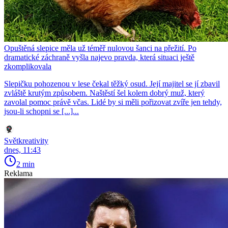
Opuštěná slepice měla už téměř nulovou šanci na přežití. Po
dramatické záchraně vyšla najevo pravda, která situaci ještě
zkomplikovala
Slepičku pohozenou v lese čekal těžký osud. Její majitel se jí zbavil
zvláště krutým způsobem. Naštěstí šel kolem dobrý muž, který
zavolal pomoc právě včas. Lidé by si měli pořizovat zvíře jen tehdy,
jsou-li schopni se [...]...
Světkreativity
dnes, 11:43
2 min
Reklama