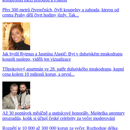
Přes 300 metrů čtverečních, čtyři koupelny a zahrada, kterou od
centra Prahy dělí čtvrt hodiny jízdy. Tak...
Jak bydlí Rytmus a Jasmína Alagič: Byt v dubajském mrakodrapu
koupili naslepo, viděli jen vizualizace
Třípokojový apartmán ve 28. patře dubajského mrakodrapu, kupní
cena kolem 10 milionů korun, a první...
Až 30 poptávek měsíčně a statisícové honoráře. Majitelka agentury
prozradila, kolik si účtují české celebrity za večer moderování
Rozpětí je 10 000 až 300 000 korun za večer. Rozhoduje délka