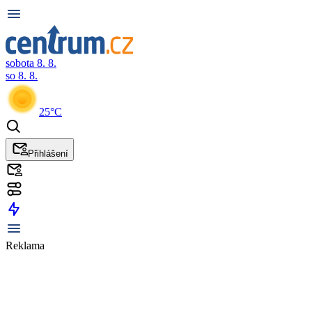
sobota 8. 8.
so 8. 8.
25°C
Přihlášení
Reklama