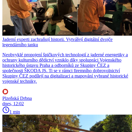
Jaderní experti zachraňují historii. Vytvářejí digitální dvojče
legendárního tanku
Neobvyklé propojení špičkových technologií z jaderné energetiky a
ochrany kulturního dědictví vzniklo díky spolupráci Vojenského
historického ústavu Praha a odborníků ze Skupiny ČEZ a
společnosti ŠKODA JS. Ti se v rámci firemního dobrovolnictví
Skupiny ČEZ podílejí na digitalizaci a mapování vybrané historické
vojenské techniky.
Plzeňská Drbna
dnes, 12:02
1 min