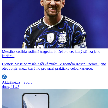
Messiho zasáhla rodinná tragédie. Přišel o otce, který stál za jeho
kariérou
Lionela Messiho zasáhla těžká ztráta. V rodném Rosariu zemřel jeho
otec Jorge, muž, který ho provázel prakticky celou kariérou.
Aktuálně.cz - Sport
dnes, 11:43