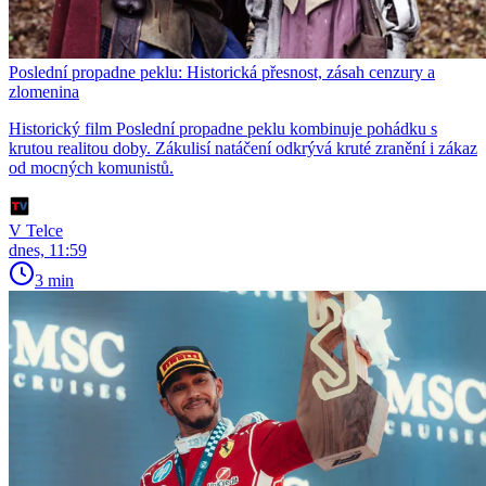
Poslední propadne peklu: Historická přesnost, zásah cenzury a
zlomenina
Historický film Poslední propadne peklu kombinuje pohádku s
krutou realitou doby. Zákulisí natáčení odkrývá kruté zranění i zákaz
od mocných komunistů.
V Telce
dnes, 11:59
3 min