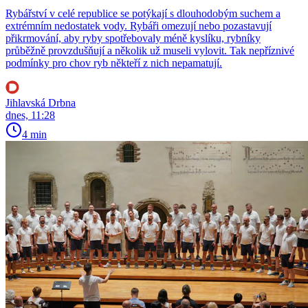
Rybářství v celé republice se potýkají s dlouhodobým suchem a
extrémním nedostatek vody. Rybáři omezují nebo pozastavují
přikrmování, aby ryby spotřebovaly méně kyslíku, rybníky
průběžně provzdušňují a několik už museli vylovit. Tak nepříznivé
podmínky pro chov ryb někteří z nich nepamatují.
Jihlavská Drbna
dnes, 11:28
4 min