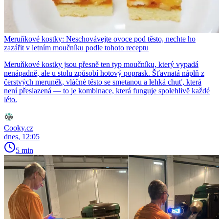
Meruňkové kostky: Neschovávejte ovoce pod těsto, nechte ho
zazářit v letním moučníku podle tohoto receptu
Meruňkové kostky jsou přesně ten typ moučníku, který vypadá
nenápadně, ale u stolu způsobí hotový poprask. Šťavnatá náplň z
čerstvých meruněk, vláčné těsto se smetanou a lehká chuť, která
není přeslazená — to je kombinace, která funguje spolehlivě každé
léto.
Cooky.cz
dnes, 12:05
5 min