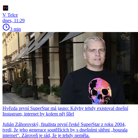
V Telce
dnes, 11:29
3 min
Hvězda první SuperStar má jasno: Kdyby tehdy existoval dnešní
Instagram, internet by kolem něj šílel
Julián Záhorovský, finalista první české SuperStar z roku 2004,
tvrdí, že jeho generace soutěžících by s dnešními sítěmi „bourala
internet“. Zároveň je rád, že je tehdy neměla.