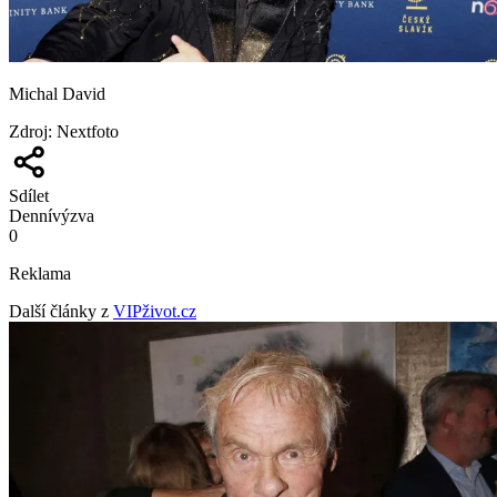
Michal David
Zdroj
:
Nextfoto
Sdílet
Denní
výzva
0
Reklama
Další články z
VIPživot.cz