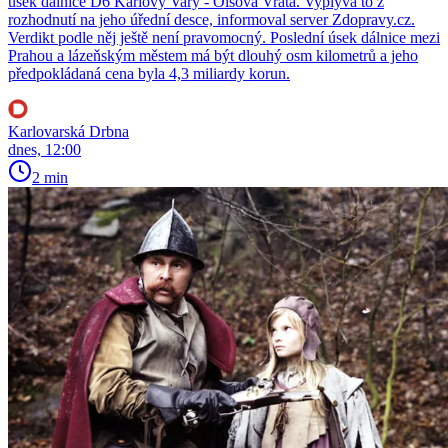
úsek dálnice D6 Karlovy Vary - Olšová Vrata. Vyplývá to z
rozhodnutí na jeho úřední desce, informoval server Zdopravy.cz.
Verdikt podle něj ještě není pravomocný. Poslední úsek dálnice mezi
Prahou a lázeňským městem má být dlouhý osm kilometrů a jeho
předpokládaná cena byla 4,3 miliardy korun.
Karlovarská Drbna
dnes, 12:00
2 min