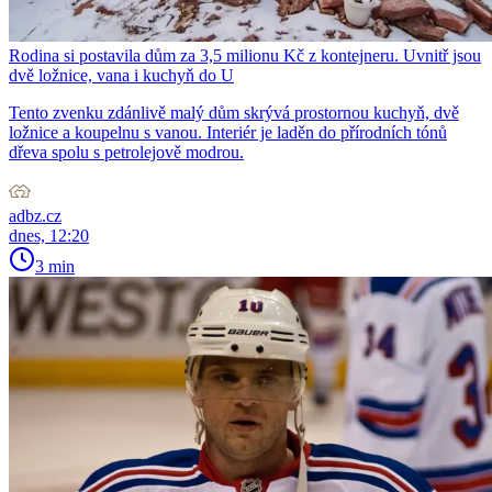
Rodina si postavila dům za 3,5 milionu Kč z kontejneru. Uvnitř jsou
dvě ložnice, vana i kuchyň do U
Tento zvenku zdánlivě malý dům skrývá prostornou kuchyň, dvě
ložnice a koupelnu s vanou. Interiér je laděn do přírodních tónů
dřeva spolu s petrolejově modrou.
adbz.cz
dnes, 12:20
3 min