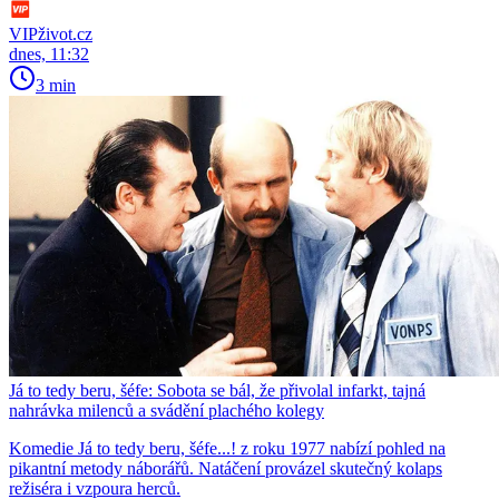
VIPživot.cz
dnes, 11:32
3 min
Já to tedy beru, šéfe: Sobota se bál, že přivolal infarkt, tajná
nahrávka milenců a svádění plachého kolegy
Komedie Já to tedy beru, šéfe...! z roku 1977 nabízí pohled na
pikantní metody náborářů. Natáčení provázel skutečný kolaps
režiséra i vzpoura herců.