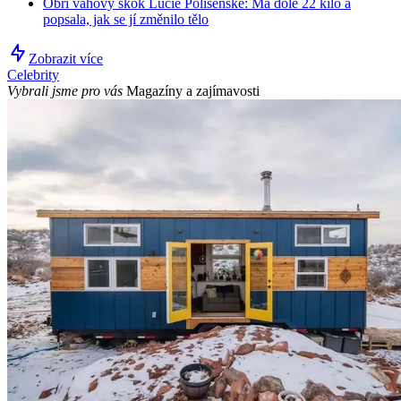
Obří váhový skok Lucie Polišenské: Má dole 22 kilo a
popsala, jak se jí změnilo tělo
Zobrazit více
Celebrity
Vybrali jsme pro vás
Magazíny a zajímavosti