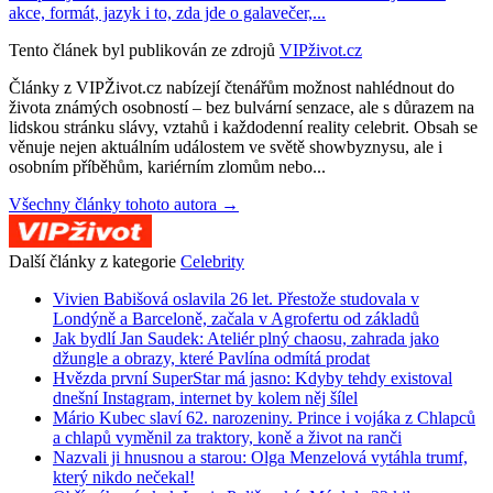
akce, formát, jazyk i to, zda jde o galavečer,...
Tento článek byl publikován ze zdrojů
VIPživot.cz
Články z VIPŽivot.cz nabízejí čtenářům možnost nahlédnout do
života známých osobností – bez bulvární senzace, ale s důrazem na
lidskou stránku slávy, vztahů i každodenní reality celebrit. Obsah se
věnuje nejen aktuálním událostem ve světě showbyznysu, ale i
osobním příběhům, kariérním zlomům nebo...
Všechny články tohoto autora →
Další články z kategorie
Celebrity
Vivien Babišová oslavila 26 let. Přestože studovala v
Londýně a Barceloně, začala v Agrofertu od základů
Jak bydlí Jan Saudek: Ateliér plný chaosu, zahrada jako
džungle a obrazy, které Pavlína odmítá prodat
Hvězda první SuperStar má jasno: Kdyby tehdy existoval
dnešní Instagram, internet by kolem něj šílel
Mário Kubec slaví 62. narozeniny. Prince i vojáka z Chlapců
a chlapů vyměnil za traktory, koně a život na ranči
Nazvali ji hnusnou a starou: Olga Menzelová vytáhla trumf,
který nikdo nečekal!