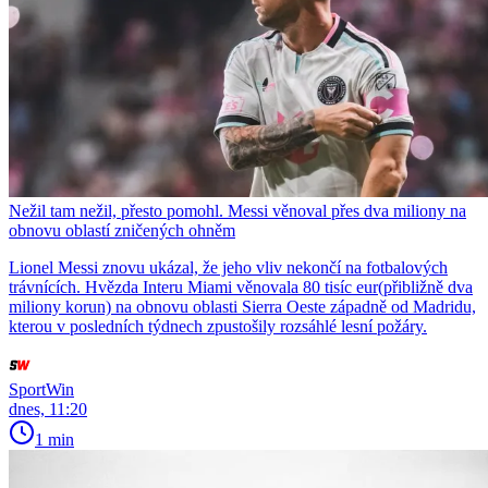
Nežil tam nežil, přesto pomohl. Messi věnoval přes dva miliony na
obnovu oblastí zničených ohněm
Lionel Messi znovu ukázal, že jeho vliv nekončí na fotbalových
trávnících. Hvězda Interu Miami věnovala 80 tisíc eur(přibližně dva
miliony korun) na obnovu oblasti Sierra Oeste západně od Madridu,
kterou v posledních týdnech zpustošily rozsáhlé lesní požáry.
SportWin
dnes, 11:20
1 min