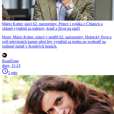
Mário Kubec slaví 62. narozeniny. Prince i vojáka z Chlapců a
chlapů vyměnil za traktory, koně a život na ranči
Herec Mário Kubec oslaví v neděli 62. narozeniny. Hektický život a
svět televizních kamer před lety vyměnil za touhu po svobodě na
rodinné farmě v Krušných horách.
ReadZone
dnes, 11:23
2 min