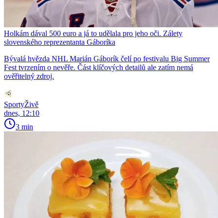
Holkám dával 500 euro a já to udělala pro jeho oči. Zálety
slovenského reprezentanta Gáboríka
Bývalá hvězda NHL Marián Gáborík čelí po festivalu Big Summer
Fest tvrzením o nevěře. Část klíčových detailů ale zatím nemá
ověřitelný zdroj.
SportyŽivě
dnes, 12:10
3 min