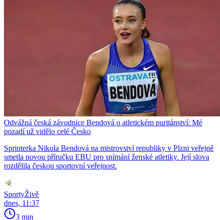
Odvážná česká závodnice Bendová o atletickém puritánství: Mé
pozadí už vidělo celé Česko
Sprinterka Nikola Bendová na mistrovství republiky v Plzni veřejně
smetla novou příručku EBU pro snímání ženské atletiky. Její slova
rozdělila českou sportovní veřejnost.
SportyŽivě
dnes, 11:37
3 min