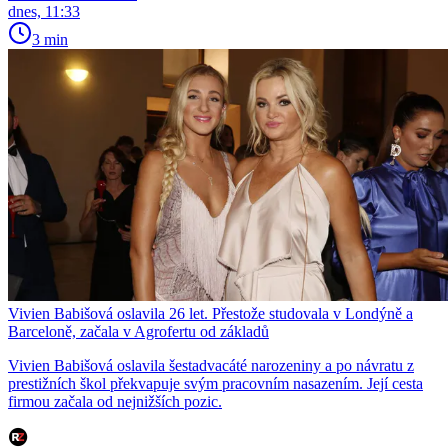
dnes, 11:33
3 min
Vivien Babišová oslavila 26 let. Přestože studovala v Londýně a
Barceloně, začala v Agrofertu od základů
Vivien Babišová oslavila šestadvacáté narozeniny a po návratu z
prestižních škol překvapuje svým pracovním nasazením. Její cesta
firmou začala od nejnižších pozic.