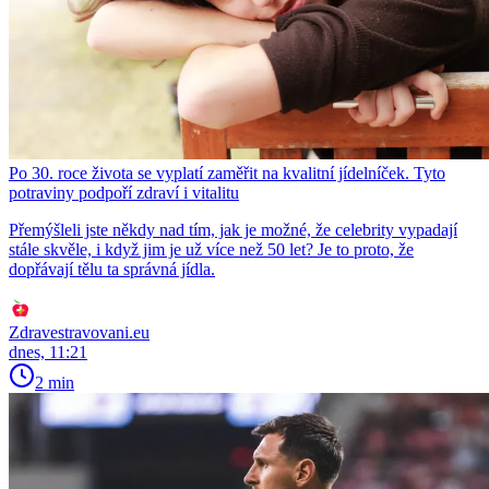
Po 30. roce života se vyplatí zaměřit na kvalitní jídelníček. Tyto
potraviny podpoří zdraví i vitalitu
Přemýšleli jste někdy nad tím, jak je možné, že celebrity vypadají
stále skvěle, i když jim je už více než 50 let? Je to proto, že
dopřávají tělu ta správná jídla.
Zdravestravovani.eu
dnes, 11:21
2 min