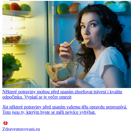
Některé potraviny mohou před spaním zhoršovat trávení i kvalitu
odpočinku. Vyplatí se je večer omezit
Jíst některé potraviny před spaním vašemu tělu opravdu neprospívá.
Toto jsou ty, kterým byste se měli nejvíce vyhýbat.
Zdravestravovani.eu