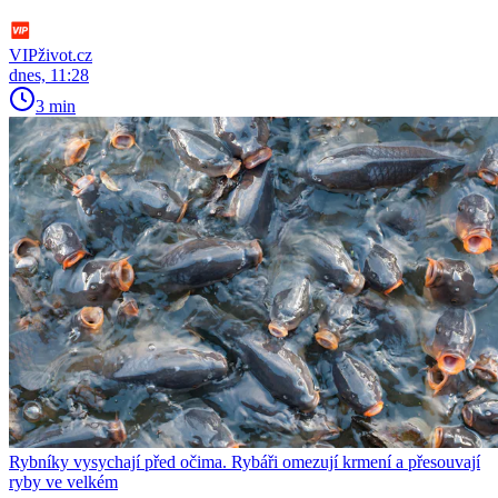
VIPživot.cz
dnes, 11:28
3 min
Rybníky vysychají před očima. Rybáři omezují krmení a přesouvají
ryby ve velkém