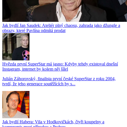
Jak bydlí Jan Saudek: Ateliér plný chaosu, zahrada jako džungle a
obrazy, které Pavlína odmítá prodat
Hvězda první SuperStar má jasno: Kdyby tehdy existoval dnešní
Instagram, internet by kolem něj šílel
Julián Záhorovský, finalista první české SuperStar z roku 2004,
tvrdí, že jeho generace soutěžících by s...
Jak bydlí Habera: Vila v Hodkovičkách, čtyři koupelny a
kompromis mezi přírodou a Prahou