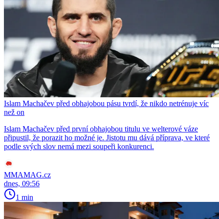
Islam Machačev před obhajobou pásu tvrdí, že nikdo netrénuje víc
než on
Islam Machačev před první obhajobou titulu ve welterové váze
připustil, že porazit ho možné je. Jistotu mu dává příprava, ve které
podle svých slov nemá mezi soupeři konkurenci.
MMAMAG.cz
dnes, 09:56
1 min