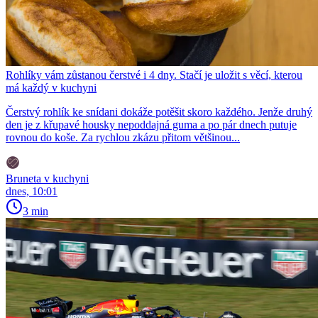
Rohlíky vám zůstanou čerstvé i 4 dny. Stačí je uložit s věcí, kterou
má každý v kuchyni
Čerstvý rohlík ke snídani dokáže potěšit skoro každého. Jenže druhý
den je z křupavé housky nepoddajná guma a po pár dnech putuje
rovnou do koše. Za rychlou zkázu přitom většinou...
Bruneta v kuchyni
dnes, 10:01
3 min