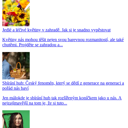
Jedlé a léčivé květiny v zahradě. Jak si je snadno vypěstovat
Květiny nás mohou těšit nejen svou barevnou rozmanitostí, ale také
chutěmi. Projděte se zahradou a...
Sbírání hub: Český fenomén, který se dědí z generace na generaci a
pořád nás baví
Jen málokde je sbírání hub tak rozšířeným koníčkem jako u nás. A
nejzajímavější na tom je, že si tuto...