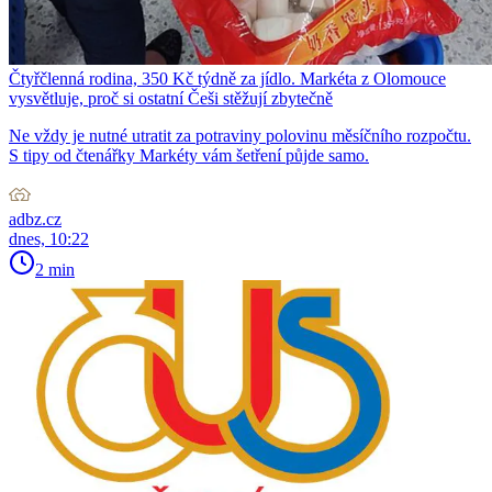
Čtyřčlenná rodina, 350 Kč týdně za jídlo. Markéta z Olomouce
vysvětluje, proč si ostatní Češi stěžují zbytečně
Ne vždy je nutné utratit za potraviny polovinu měsíčního rozpočtu.
S tipy od čtenářky Markéty vám šetření půjde samo.
adbz.cz
dnes, 10:22
2 min