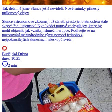
Tak detailně jsme Slunce ještě neviděli. Nové snímky přinesly
průlomový objev
Slunce astronomové zkoumají už staletí, přesto jeho atmosféra stále
skrývá řadu tajemství. Nyní vědci poprvé zachytili jev, který by
mohl objasnit, jak vznikají sluneční erupce. Podívejte se na
pozorování mezinárodního týmu pomocí jednoho z
nejpokročilejších slunečních teleskopů světa.
Budějcká Drbna
dnes, 10:25
2 min