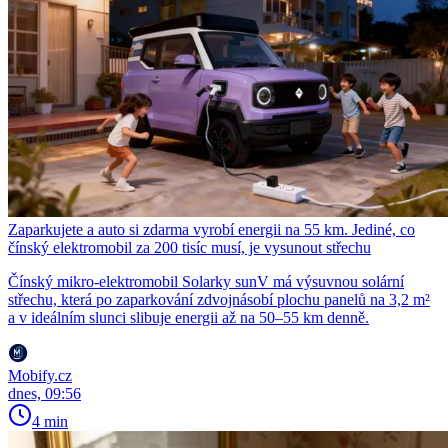
Zaparkujete a auto si zdarma vyrobí energii na 55 km. Jediné, co
čínský elektromobil za 200 tisíc musí, je vysunout střechu
Čínský mikro-elektromobil Solarky sunV má výsuvnou solární
střechu, která po zaparkování zdvojnásobí plochu panelů na 3,2 m²
a v ideálním slunci slibuje energii až na 50–55 km denně.
Mobify.cz
dnes, 09:56
4 min