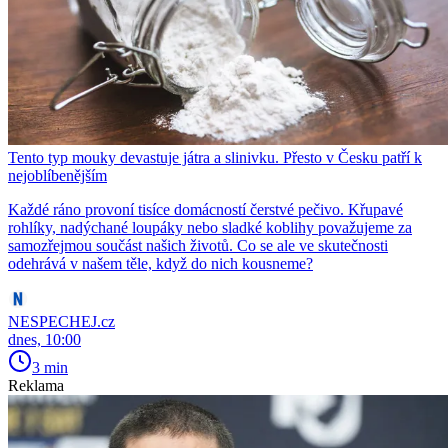
Tento typ mouky devastuje játra a slinivku. Přesto v Česku patří k
nejoblíbenějším
Každé ráno provoní tisíce domácností čerstvé pečivo. Křupavé
rohlíky, nadýchané loupáky nebo sladké koblihy považujeme za
samozřejmou součást našich životů. Co se ale ve skutečnosti
odehrává v našem těle, když do nich kousneme?
NESPECHEJ.cz
dnes, 10:00
3 min
Reklama