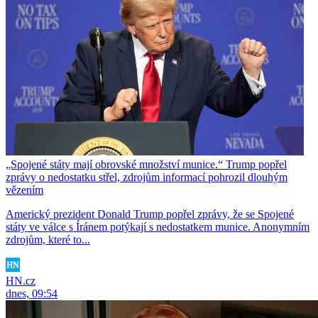
„Spojené státy mají obrovské množství munice.“ Trump popřel
zprávy o nedostatku střel, zdrojům informací pohrozil dlouhým
vězením
Americký prezident Donald Trump popřel zprávy, že se Spojené
státy ve válce s Íránem potýkají s nedostatkem munice. Anonymním
zdrojům, které to...
HN.cz
dnes, 09:54