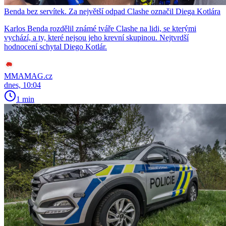
Benda bez servítek. Za největší odpad Clashe označil Diega Kotlára
Karlos Benda rozdělil známé tváře Clashe na lidi, se kterými
vychází, a ty, které nejsou jeho krevní skupinou. Nejtvrdší
hodnocení schytal Diego Kotlár.
MMAMAG.cz
dnes, 10:04
1 min