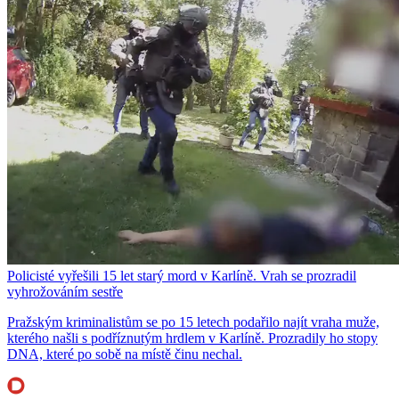
Policisté vyřešili 15 let starý mord v Karlíně. Vrah se prozradil
vyhrožováním sestře
Pražským kriminalistům se po 15 letech podařilo najít vraha muže,
kterého našli s podříznutým hrdlem v Karlíně. Prozradily ho stopy
DNA, které po sobě na místě činu nechal.