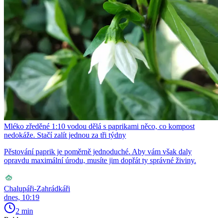
Mléko zředěné 1:10 vodou dělá s paprikami něco, co kompost
nedokáže. Stačí zalít jednou za tři týdny
Pěstování paprik je poměrně jednoduché. Aby vám však daly
opravdu maximální úrodu, musíte jim dopřát ty správné živiny.
Chalupáři-Zahrádkáři
dnes, 10:19
2 min