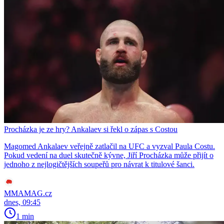
Procházka je ze hry? Ankalaev si řekl o zápas s Costou
Magomed Ankalaev veřejně zatlačil na UFC a vyzval Paula Costu.
Pokud vedení na duel skutečně kývne, Jiří Procházka může přijít o
jednoho z nejlogičtějších soupeřů pro návrat k titulové šanci.
MMAMAG.cz
dnes, 09:45
1 min