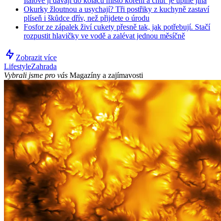
Italové ji dávají do koláčů místo koření a chuť je úplně jiná
Okurky žloutnou a usychají? Tři postřiky z kuchyně zastaví
plíseň i škůdce dřív, než přijdete o úrodu
Fosfor ze zápalek živí cukety přesně tak, jak potřebují. Stačí
rozpustit hlavičky ve vodě a zalévat jednou měsíčně
Zobrazit více
Lifestyle
Zahrada
Vybrali jsme pro vás
Magazíny a zajímavosti