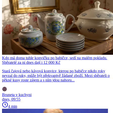
Kdo má doma tuhle konvičku po babičce, sedí na malém pokladu.
Sběratelé za ni dnes dají i 12 000 Kč
Stará čajová nebo kávová konvice, kterou po babičce nikdo roky
nevzal do ruky, může být překvapivě žádané zboží. Mezi sběrateli o
pěkné kusy roste zájem a s ním jdou nahoru...
Bruneta v kuchyni
dnes, 09:55
4 min