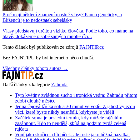
Proč mají některá znamení mastné vlasy? Panna geneticky, u
Blíženců je to nedostatek sebelásky
Vlasy představují určitou vizitku člověka. Podle toho, co máme na
hlavě, dokážeme o sobě samých mnohé říci...
Tento článek byl publikován ze zdrojů
FAJNTIP.cz
Bez FAJNTIPU by byl internet o něco chudší.
Všechny články tohoto autora →
Další články z kategorie
Zahrada
Tyto květiny zvládnou sucho i tropická vedra: Zahradu přitom
zdobí dlouhé měsíce
Jedna čajová lžička soli a 30 minut ve vodě. Z jahod vylezou
věci, které byste nikdy nesnědli, kdybyste je viděli
Začátek srpna je poslední termín, kdy můžete rajčatům
zasáhnout. Kdo to neudělá, sbírá na podzim tvrdá zelená
rajčata
Voní jako skořice a hřebíček, ale roste jako běžná bazalka.