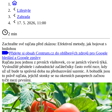
Lifestyle
Zahrada
17. 5. 2026, 11:00
2 min
Zachraňte své rajčata před zkázou: Efektivní metody, jak bojovat s
hnilobou
Přidejte si obsah Centrum.cz do oblíbených zdrojů pro Google
hledání a Google zprávy
Rajčata jsou jednou z prvních vlaštovek, co se jarních výsevů týká.
Vysloužilé pěstitele i zahradnické začátečníky často svrbí ruce, kdy
už už bude ta správná doba na předsazování sazenic. A bohudík jsou
to právě rajčata, jejichž stonky se na okenních parapetech začnou
tyčit mezi prvními.