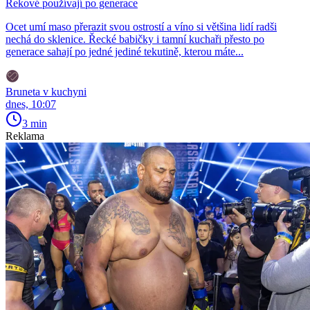
Řekové používají po generace
Ocet umí maso přerazit svou ostrostí a víno si většina lidí radši
nechá do sklenice. Řecké babičky i tamní kuchaři přesto po
generace sahají po jedné jediné tekutině, kterou máte...
Bruneta v kuchyni
dnes, 10:07
3 min
Reklama