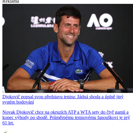
Reklama
Djokovič popsal svou představu tenisu: žádná shoda a úplně jiný
systém bodování
Novak Djokovič chce na okruzích ATP a WTA sety do čtyř gamů a
konec výhody po shodě. Průměrnému tenisovému fanouškovi je prý
61 let.