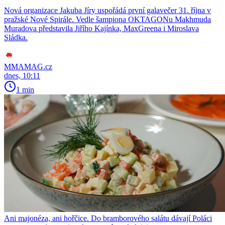
Nová organizace Jakuba Jíry uspořádá první galavečer 31. října v
pražské Nové Spirále. Vedle šampiona OKTAGONu Makhmuda
Muradova představila Jiřího Kajínka, MaxGreena i Miroslava
Sládka.
MMAMAG.cz
dnes, 10:11
1 min
Ani majonéza, ani hořčice. Do bramborového salátu dávají Poláci