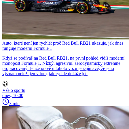
Auto, které není jen rychlé: proč Red Bull RB21 ukazuje, jak dnes
funguje moderní Formule 1
Když se podíváš na Red Bull RB21, na první pohled vidíš moderní
monopost Formule 1. Nízký, agresivní, aerodynamicky extrémně
propracovaný. Jenže právě u tohoto vozu je zajímavé, že jeho
význam neleží jen v tom, jak rychle dokáže jet.
Vše o sportu
dnes, 10:00
3 min