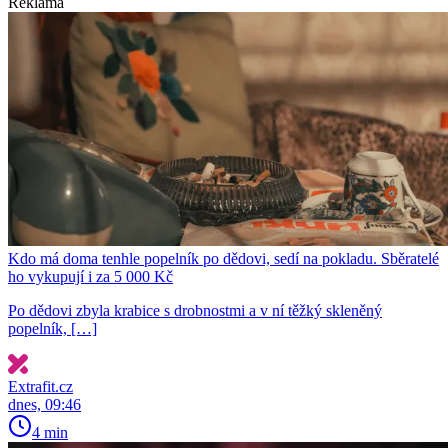
Reklama
Kdo má doma tenhle popelník po dědovi, sedí na pokladu. Sběratelé
ho vykupují i za 5 000 Kč
Po dědovi zbyla krabice s drobnostmi a v ní těžký skleněný
popelník, […]
Extrafit.cz
dnes, 09:46
4 min