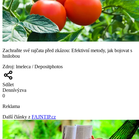
Zachraňte své rajčata před zkázou: Efektivní metody, jak bojovat s
hnilobou
Zdroj
:
lmeleca / Depositphotos
Sdílet
Denní
výzva
0
Reklama
Další články z
FAJNTIP.cz