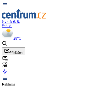
čtvrtek 6. 8.
čt 6. 8.
28°C
Přihlášení
Reklama