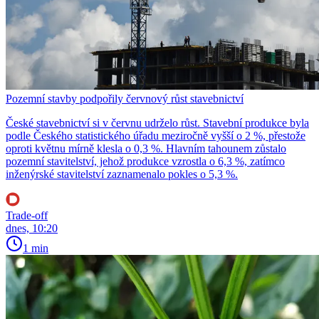
Pozemní stavby podpořily červnový růst stavebnictví
České stavebnictví si v červnu udrželo růst. Stavební produkce byla
podle Českého statistického úřadu meziročně vyšší o 2 %, přestože
oproti květnu mírně klesla o 0,3 %. Hlavním tahounem zůstalo
pozemní stavitelství, jehož produkce vzrostla o 6,3 %, zatímco
inženýrské stavitelství zaznamenalo pokles o 5,3 %.
Trade-off
dnes, 10:20
1 min