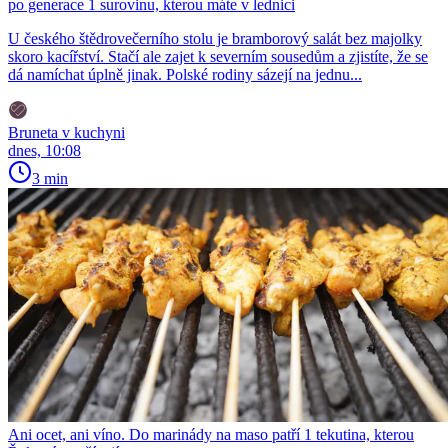
po generace 1 surovinu, kterou máte v lednici
U českého štědrovečerního stolu je bramborový salát bez majolky
skoro kacířství. Stačí ale zajet k severním sousedům a zjistíte, že se
dá namíchat úplně jinak. Polské rodiny sázejí na jednu...
Bruneta v kuchyni
dnes, 10:08
3 min
Ani ocet, ani víno. Do marinády na maso patří 1 tekutina, kterou