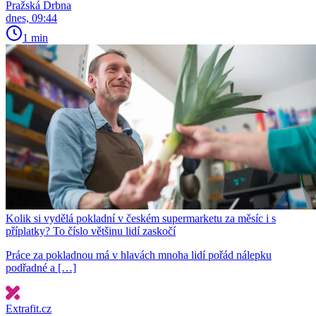
Pražská Drbna
dnes, 09:44
1 min
Kolik si vydělá pokladní v českém supermarketu za měsíc i s
příplatky? To číslo většinu lidí zaskočí
Práce za pokladnou má v hlavách mnoha lidí pořád nálepku
podřadné a […]
Extrafit.cz