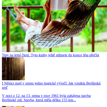
Tipy na letní čtení. Tyto knihy ještě stihnete do konce léta přečíst
I Němci mají v srpnu jedno tragické výročí: Jak vznikla Berlínská
zeď
V noci z 12. na 13. srpna v roce 1961 byla zahájena stavba
Berlínské zdi. Stavba, která měla délku 155 km...