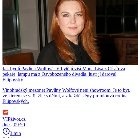
Jak bydlí Pavlína Wolfová: V bytě jí visí Mona Lisa z Císařova
pekaře, lampu má z Osvobozeného divadla, lustr jí daroval
Filipovský
Vinohradský mezonet Pavlíny Wolfové není showroom. Je to byt,
ve kterém se vaří, žije s dětmi, a z každé stěny promlouvá rodina
Filipovských.
VIPživot.cz
dnes, 09:50
3 min