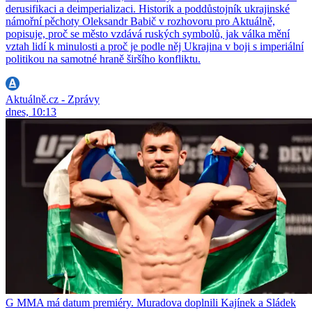
derusifikaci a deimperializaci. Historik a poddůstojník ukrajinské
námořní pěchoty Oleksandr Babič v rozhovoru pro Aktuálně,
popisuje, proč se město vzdává ruských symbolů, jak válka mění
vztah lidí k minulosti a proč je podle něj Ukrajina v boji s imperiální
politikou na samotné hraně širšího konfliktu.
Aktuálně.cz - Zprávy
dnes, 10:13
G MMA má datum premiéry. Muradova doplnili Kajínek a Sládek