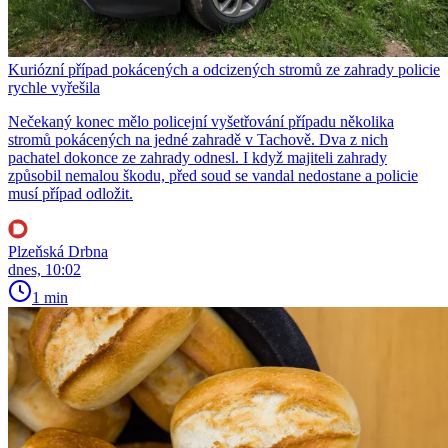
Kuriózní případ pokácených a odcizených stromů ze zahrady policie
rychle vyřešila
Nečekaný konec mělo policejní vyšetřování případu několika
stromů pokácených na jedné zahradě v Tachově. Dva z nich
pachatel dokonce ze zahrady odnesl. I když majiteli zahrady
způsobil nemalou škodu, před soud se vandal nedostane a policie
musí případ odložit.
Plzeňská Drbna
dnes, 10:02
1 min