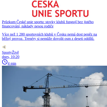
Průzkum České unie sportu: stovky klubů fungují bez jistého
financování, náklady nesou rodiče
Více než 1 280 sportovních klubů v Česku nemá dost peněz na
běžný provoz. Trenéry si nemůže dovolit osm z deseti oddílů.
SportyŽivě
dnes, 10:20
4 min