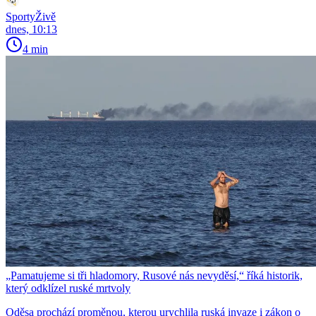
SportyŽivě
dnes, 10:13
4 min
„Pamatujeme si tři hladomory, Rusové nás nevyděsí,“ říká historik,
který odklízel ruské mrtvoly
Oděsa prochází proměnou, kterou urychlila ruská invaze i zákon o