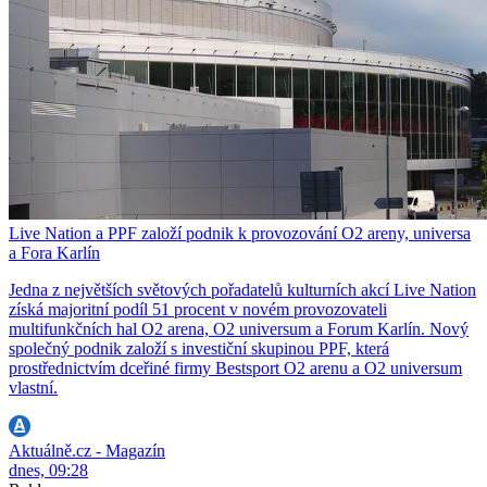
Live Nation a PPF založí podnik k provozování O2 areny, universa
a Fora Karlín
Jedna z největších světových pořadatelů kulturních akcí Live Nation
získá majoritní podíl 51 procent v novém provozovateli
multifunkčních hal O2 arena, O2 universum a Forum Karlín. Nový
společný podnik založí s investiční skupinou PPF, která
prostřednictvím dceřiné firmy Bestsport O2 arenu a O2 universum
vlastní.
Aktuálně.cz - Magazín
dnes, 09:28