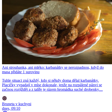
Ani strouhanka, ani mléko: karbanátky se nerozpadnou, když do
masa přidáte 1 surovinu
Tuhle situaci zná každý, kdo si někdy doma dělal karbanátky.
Placičky vypadají v míse dokonale, jenže na rozpálené pánvi se
začnou rozjíždět a z talíře je rázem hromádka suché drobenky....
Bruneta v kuchyni
dnes, 09:10