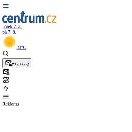
pátek 7. 8.
pá 7. 8.
23°C
Přihlášení
Reklama