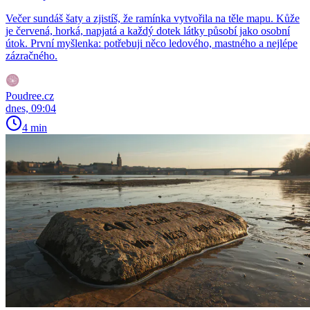
Večer sundáš šaty a zjistíš, že ramínka vytvořila na těle mapu. Kůže
je červená, horká, napjatá a každý dotek látky působí jako osobní
útok. První myšlenka: potřebuji něco ledového, mastného a nejlépe
zázračného.
Poudree.cz
dnes, 09:04
4 min