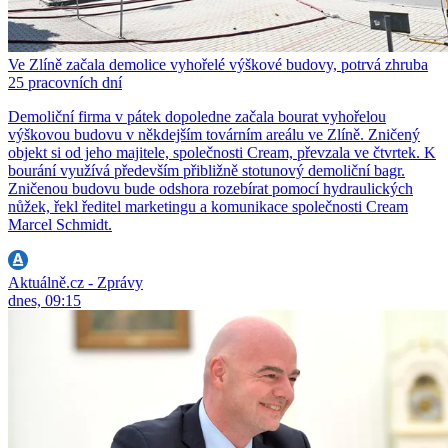
Ve Zlíně začala demolice vyhořelé výškové budovy, potrvá zhruba
25 pracovních dní
Demoliční firma v pátek dopoledne začala bourat vyhořelou
výškovou budovu v někdejším továrním areálu ve Zlíně. Zničený
objekt si od jeho majitele, společnosti Cream, převzala ve čtvrtek. K
bourání využívá především přibližně stotunový demoliční bagr.
Zničenou budovu bude odshora rozebírat pomocí hydraulických
nůžek, řekl ředitel marketingu a komunikace společnosti Cream
Marcel Schmidt.
Aktuálně.cz - Zprávy
dnes, 09:15