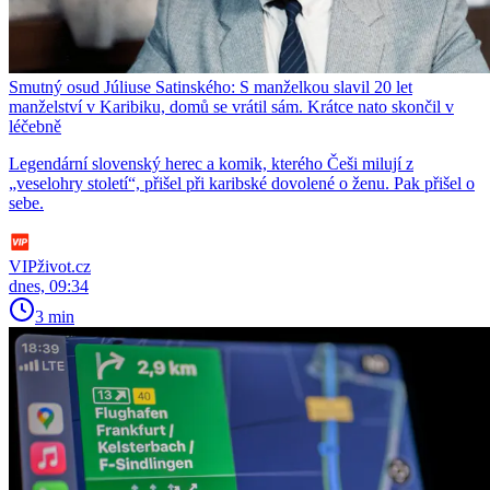
Smutný osud Júliuse Satinského: S manželkou slavil 20 let
manželství v Karibiku, domů se vrátil sám. Krátce nato skončil v
léčebně
Legendární slovenský herec a komik, kterého Češi milují z
„veselohry století“, přišel při karibské dovolené o ženu. Pak přišel o
sebe.
VIPživot.cz
dnes, 09:34
3 min