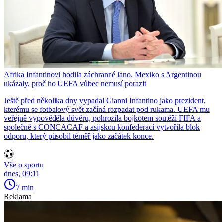
Afrika Infantinovi hodila záchranné lano. Mexiko s Argentinou
ukázaly, proč ho UEFA vůbec nemusí porazit
Ještě před několika dny vypadal Gianni Infantino jako prezident,
kterému se fotbalový svět začíná rozpadat pod rukama. UEFA mu
veřejně vypověděla důvěru, pohrozila bojkotem soutěží FIFA a
společně s CONCACAF a asijskou konfederací vytvořila blok
odporu, který působil téměř jako začátek konce.
Vše o sportu
dnes, 09:11
7 min
Reklama