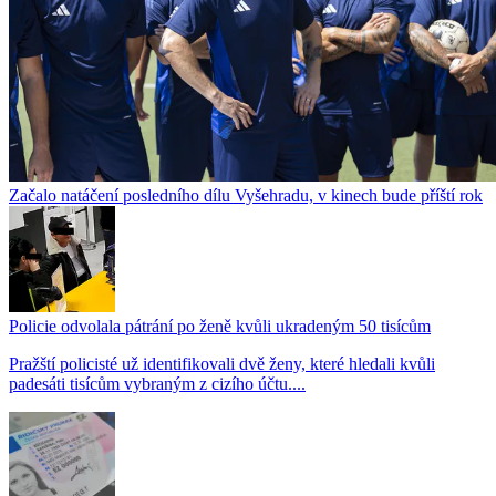
Začalo natáčení posledního dílu Vyšehradu, v kinech bude příští rok
Policie odvolala pátrání po ženě kvůli ukradeným 50 tisícům
Pražští policisté už identifikovali dvě ženy, které hledali kvůli
padesáti tisícům vybraným z cizího účtu....