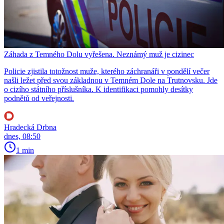
Záhada z Temného Dolu vyřešena. Neznámý muž je cizinec
Policie zjistila totožnost muže, kterého záchranáři v pondělí večer
našli ležet před svou základnou v Temném Dole na Trutnovsku. Jde
o cizího státního příslušníka. K identifikaci pomohly desítky
podnětů od veřejnosti.
Hradecká Drbna
dnes, 08:50
1 min