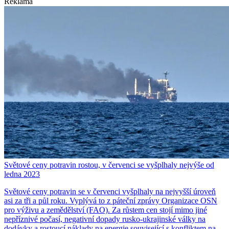
Reklama
Světové ceny potravin rostou, v červenci se vyšplhaly nejvýše od
ledna 2023
Světové ceny potravin se v červenci vyšplhaly na nejvyšší úroveň
asi za tři a půl roku. Vyplývá to z páteční zprávy Organizace OSN
pro výživu a zemědělství (FAO). Za růstem cen stojí mimo jiné
nepříznivé počasí, negativní dopady rusko-ukrajinské války na
dodávky a rostoucí náklady na energie související s konfliktem na