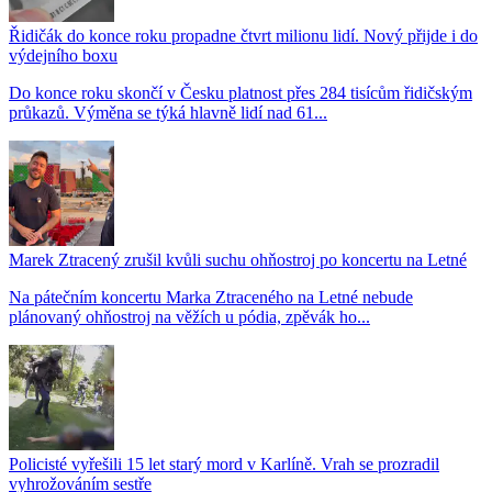
Řidičák do konce roku propadne čtvrt milionu lidí. Nový přijde i do
výdejního boxu
Do konce roku skončí v Česku platnost přes 284 tisícům řidičským
průkazů. Výměna se týká hlavně lidí nad 61...
Marek Ztracený zrušil kvůli suchu ohňostroj po koncertu na Letné
Na pátečním koncertu Marka Ztraceného na Letné nebude
plánovaný ohňostroj na věžích u pódia, zpěvák ho...
Policisté vyřešili 15 let starý mord v Karlíně. Vrah se prozradil
vyhrožováním sestře