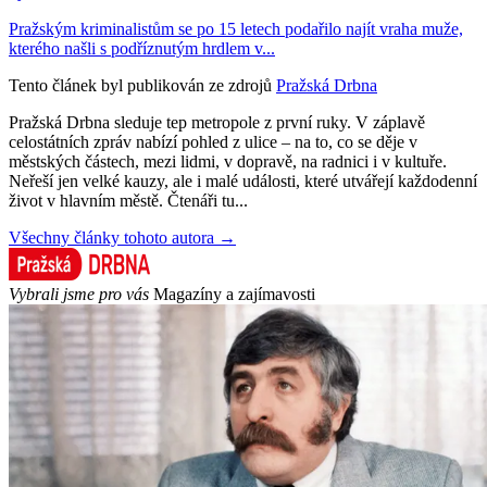
Pražským kriminalistům se po 15 letech podařilo najít vraha muže,
kterého našli s podříznutým hrdlem v...
Tento článek byl publikován ze zdrojů
Pražská Drbna
Pražská Drbna sleduje tep metropole z první ruky. V záplavě
celostátních zpráv nabízí pohled z ulice – na to, co se děje v
městských částech, mezi lidmi, v dopravě, na radnici i v kultuře.
Neřeší jen velké kauzy, ale i malé události, které utvářejí každodenní
život v hlavním městě. Čtenáři tu...
Všechny články tohoto autora →
Vybrali jsme pro vás
Magazíny a zajímavosti