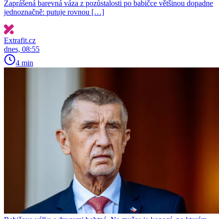
Zaprášená barevná váza z pozůstalosti po babičce většinou dopadne
jednoznačně: putuje rovnou […]
Extrafit.cz
dnes, 08:55
4 min