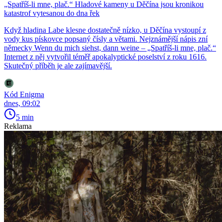
„Spatříš-li mne, plač.“ Hladové kameny u Děčína jsou kronikou
katastrof vytesanou do dna řek
Když hladina Labe klesne dostatečně nízko, u Děčína vystoupí z
vody kus pískovce popsaný čísly a větami. Nejznámější nápis zní
německy Wenn du mich siehst, dann weine – „Spatříš-li mne, plač.“
Internet z něj vytvořil téměř apokalyptické poselství z roku 1616.
Skutečný příběh je ale zajímavější.
Kód Enigma
dnes, 09:02
5 min
Reklama