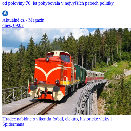
od poloviny 70. let pohybovala v nejvyšších patrech politiky.
Aktuálně.cz - Magazín
dnes, 09:07
Hradec nabídne o víkendu fotbal, elektro, historické vlaky i
Spidermana