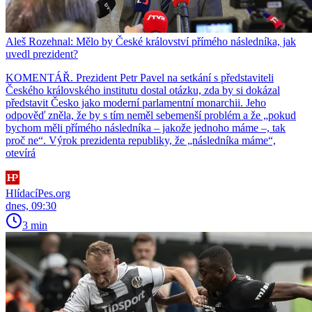
Aleš Rozehnal: Mělo by České království přímého následníka, jak
uvedl prezident?
KOMENTÁŘ. Prezident Petr Pavel na setkání s představiteli
Českého královského institutu dostal otázku, zda by si dokázal
představit Česko jako moderní parlamentní monarchii. Jeho
odpověď zněla, že by s tím neměl sebemenší problém a že „pokud
bychom měli přímého následníka – jakože jednoho máme –, tak
proč ne“. Výrok prezidenta republiky, že „následníka máme“,
otevírá
HlídacíPes.org
dnes, 09:30
3 min