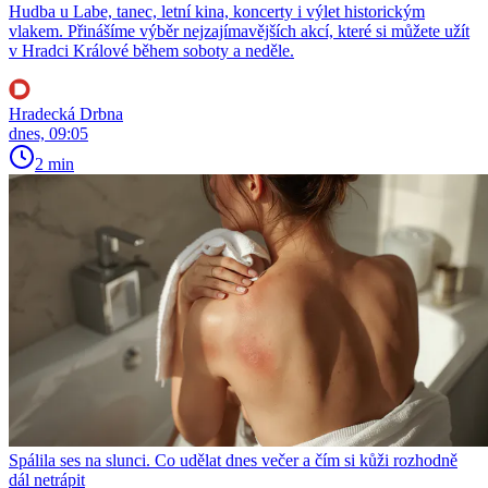
Hudba u Labe, tanec, letní kina, koncerty i výlet historickým
vlakem. Přinášíme výběr nejzajímavějších akcí, které si můžete užít
v Hradci Králové během soboty a neděle.
Hradecká Drbna
dnes, 09:05
2 min
Spálila ses na slunci. Co udělat dnes večer a čím si kůži rozhodně
dál netrápit