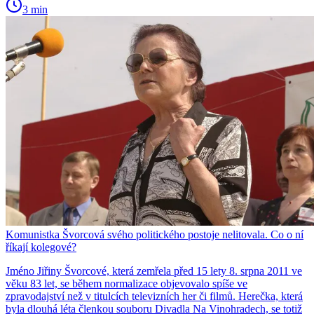
3 min
Komunistka Švorcová svého politického postoje nelitovala. Co o ní
říkají kolegové?
Jméno Jiřiny Švorcové, která zemřela před 15 lety 8. srpna 2011 ve
věku 83 let, se během normalizace objevovalo spíše ve
zpravodajství než v titulcích televizních her či filmů. Herečka, která
byla dlouhá léta členkou souboru Divadla Na Vinohradech, se totiž