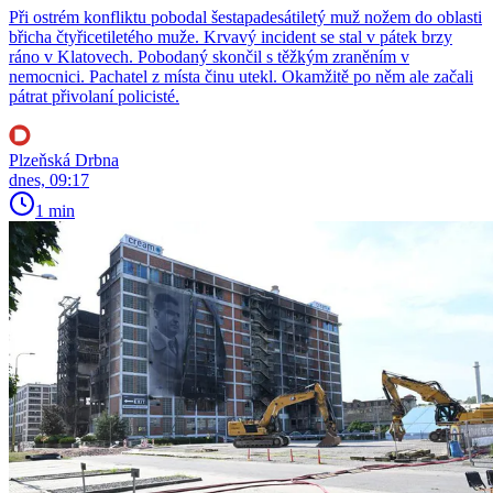
Při ostrém konfliktu pobodal šestapadesátiletý muž nožem do oblasti
břicha čtyřicetiletého muže. Krvavý incident se stal v pátek brzy
ráno v Klatovech. Pobodaný skončil s těžkým zraněním v
nemocnici. Pachatel z místa činu utekl. Okamžitě po něm ale začali
pátrat přivolaní policisté.
Plzeňská Drbna
dnes, 09:17
1 min