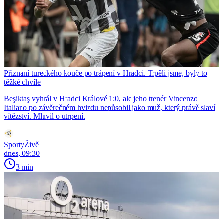
Přiznání tureckého kouče po trápení v Hradci. Trpěli jsme, byly to
těžké chvíle
Beşiktaş vyhrál v Hradci Králové 1:0, ale jeho trenér Vincenzo
Italiano po závěrečném hvizdu nepůsobil jako muž, který právě slaví
vítězství. Mluvil o utrpení.
SportyŽivě
dnes, 09:30
3 min