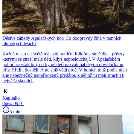
Děsivé záhady Apalačských hor: Co doopravdy číhá v tamních
hlubokých lesích?
Každé místo na světě má svůj tradiční folklór – strašidla a příšery,
kterými se straší malé děti, když neposlouchají. V Apalačském
pohoří se však tím, co by někteří nazvali babskými povídačkami,
přísně řídí i dospělí. A nejspíš vědí proč. V horách totiž podle nich
žije nebezpečný nadpřirozený predátor, z něhož tu mají strach i ti
největší skeptici.
Kapitalio
dnes, 09:01
5 min