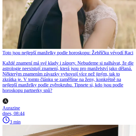
Toto jsou nejlepší manželky podle horoskopu: Žebříčku vévodí Raci
Každé znamení má své klady i zápory. Nebudeme si nalhávat, že dle
astrologie neexistují znamení, která jsou pro manželství jako dělaná.
Některým znamením závazky vyhovují více než jiným, tak to
zkrátka je. V tomto článku se zaměříme na ženy, konkrétně na
nejlepší manželky podle zvěrokruhu. Tipnete si, kdo jsou podle
horoskopu partnerky snů?
Aurazine
dnes, 08:44
3 min