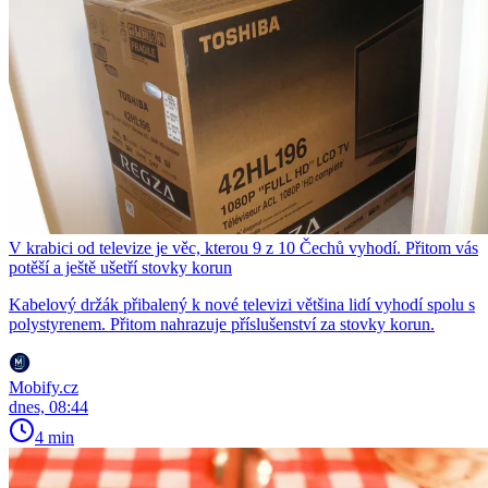
V krabici od televize je věc, kterou 9 z 10 Čechů vyhodí. Přitom vás
potěší a ještě ušetří stovky korun
Kabelový držák přibalený k nové televizi většina lidí vyhodí spolu s
polystyrenem. Přitom nahrazuje příslušenství za stovky korun.
Mobify.cz
dnes, 08:44
4 min