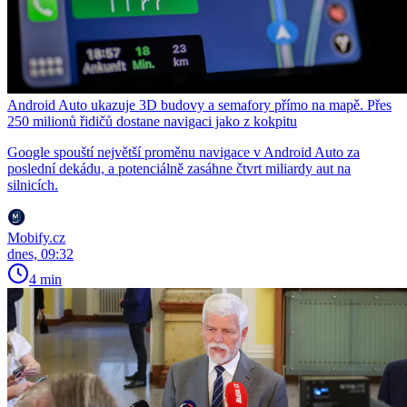
Android Auto ukazuje 3D budovy a semafory přímo na mapě. Přes
250 milionů řidičů dostane navigaci jako z kokpitu
Google spouští největší proměnu navigace v Android Auto za
poslední dekádu, a potenciálně zasáhne čtvrt miliardy aut na
silnicích.
Mobify.cz
dnes, 09:32
4 min