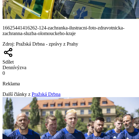
16625441416262-124-zachranka-ilustracni-foto-zdravotnicka-
zachranna-sluzba-olomouckeho-kraje
Zdroj
:
Pražská Drbna - zprávy z Prahy
Sdílet
Denní
výzva
0
Reklama
Další články z
Pražská Drbna