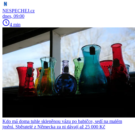
NESPECHEJ.cz
dnes, 09:00
4 min
Kdo má doma tuhle skleněnou vázu po babičce, sedí na malém
jmění. Sběratelé z Německa za ni dávají až 25 000 Kč