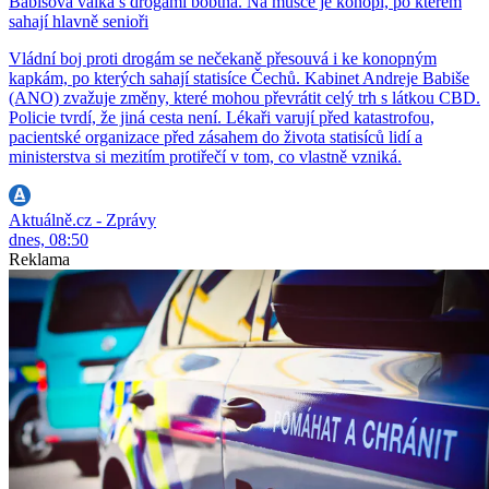
Babišova válka s drogami bobtná. Na mušce je konopí, po kterém
sahají hlavně senioři
Vládní boj proti drogám se nečekaně přesouvá i ke konopným
kapkám, po kterých sahají statisíce Čechů. Kabinet Andreje Babiše
(ANO) zvažuje změny, které mohou převrátit celý trh s látkou CBD.
Policie tvrdí, že jiná cesta není. Lékaři varují před katastrofou,
pacientské organizace před zásahem do života statisíců lidí a
ministerstva si mezitím protiřečí v tom, co vlastně vzniká.
Aktuálně.cz - Zprávy
dnes, 08:50
Reklama