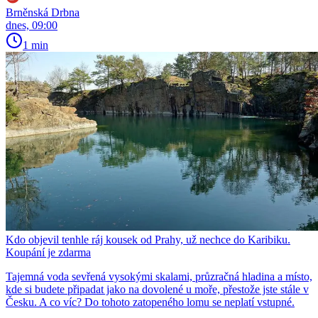
Brněnská Drbna
dnes, 09:00
1 min
Kdo objevil tenhle ráj kousek od Prahy, už nechce do Karibiku.
Koupání je zdarma
Tajemná voda sevřená vysokými skalami, průzračná hladina a místo,
kde si budete připadat jako na dovolené u moře, přestože jste stále v
Česku. A co víc? Do tohoto zatopeného lomu se neplatí vstupné.