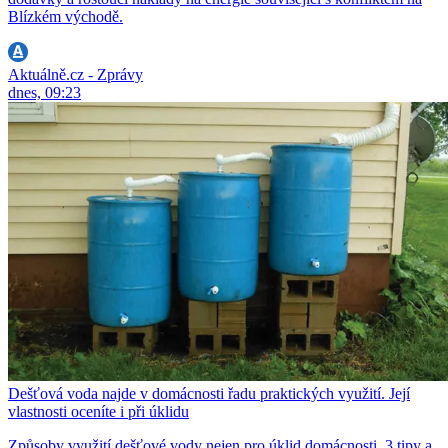
Blízkém východě.
Aktuálně.cz - Zprávy
dnes, 09:23
Dešťová voda najde v domácnosti řadu praktických využití. Její
vlastnosti oceníte i při úklidu
Způsoby využití dešťové vody nejen pro úklid domácnosti. 3 tipy a