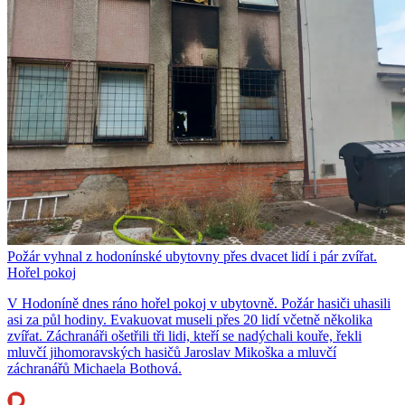
Požár vyhnal z hodonínské ubytovny přes dvacet lidí i pár zvířat.
Hořel pokoj
V Hodoníně dnes ráno hořel pokoj v ubytovně. Požár hasiči uhasili
asi za půl hodiny. Evakuovat museli přes 20 lidí včetně několika
zvířat. Záchranáři ošetřili tři lidi, kteří se nadýchali kouře, řekli
mluvčí jihomoravských hasičů Jaroslav Mikoška a mluvčí
záchranářů Michaela Bothová.