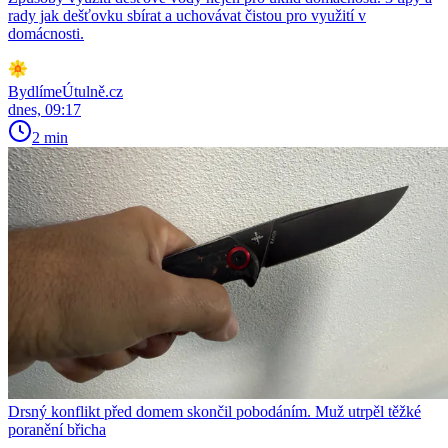
rady jak dešťovku sbírat a uchovávat čistou pro využití v
domácnosti.
BydlímeÚtulně.cz
dnes, 09:17
2 min
Drsný konflikt před domem skončil pobodáním. Muž utrpěl těžké
poranění břicha