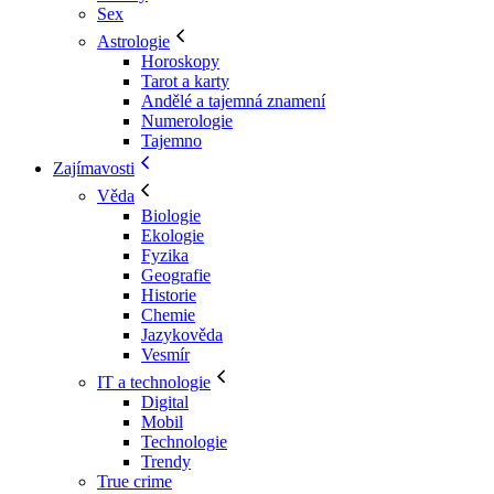
Sex
Astrologie
Horoskopy
Tarot a karty
Andělé a tajemná znamení
Numerologie
Tajemno
Zajímavosti
Věda
Biologie
Ekologie
Fyzika
Geografie
Historie
Chemie
Jazykověda
Vesmír
IT a technologie
Digital
Mobil
Technologie
Trendy
True crime