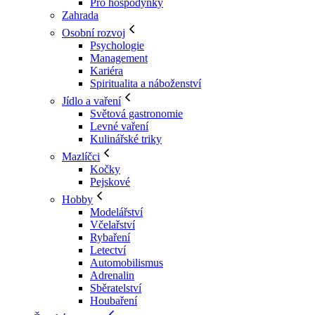
Pro hospodyňky
Zahrada
Osobní rozvoj
Psychologie
Management
Kariéra
Spiritualita a náboženství
Jídlo a vaření
Světová gastronomie
Levné vaření
Kulinářské triky
Mazlíčci
Kočky
Pejskové
Hobby
Modelářství
Včelařství
Rybaření
Letectví
Automobilismus
Adrenalin
Sběratelství
Houbaření