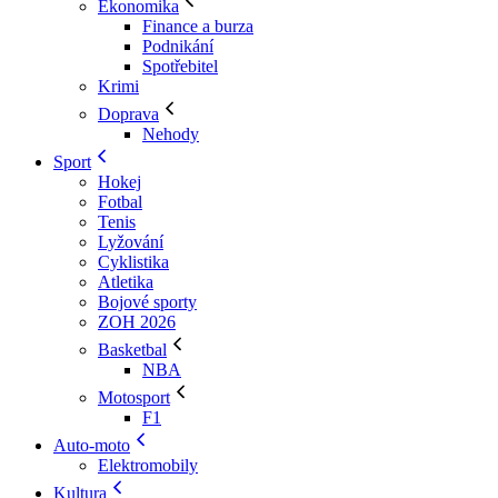
Ekonomika
Finance a burza
Podnikání
Spotřebitel
Krimi
Doprava
Nehody
Sport
Hokej
Fotbal
Tenis
Lyžování
Cyklistika
Atletika
Bojové sporty
ZOH 2026
Basketbal
NBA
Motosport
F1
Auto-moto
Elektromobily
Kultura