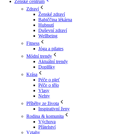
Ženské centrum
Zdraví
Ženské zdraví
Babiččina lékárna
Hubnutí
Duševní zdraví
Wellbeing
Fitness
Jóga a pilates
Módní trendy
Aktuální trendy
Doplňky
Krása
Péče o pleť
Péče o tělo
Vlasy
Nehty
Příběhy ze života
Inspirativní ženy
Rodina & komunita
Výchova
Přátelství
Vztahy