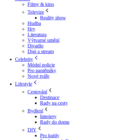
Filmy & kino
Televize
Reality show
Hudba
Hry
Literatura
Výtvarné umění
Divadlo
Digi a stream
Celebrity
Módní policie
Pro pamětníky
Nové tváře
Lifestyle
Cestování
Destinace
Rady na cesty
Bydlení
Interiery
Rady do domu
DIY
Pro kutily