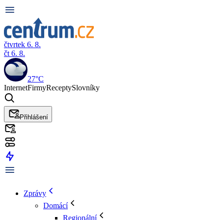
čtvrtek 6. 8.
čt 6. 8.
27°C
Internet
Firmy
Recepty
Slovníky
Přihlášení
Zprávy
Domácí
Regionální