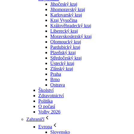
Jihočeský kraj
Jihomoravský kraj
Karlovarský kraj
Kraj Vysočina
Králověhradecký kraj
Liberecký kraj
Moravskoslezský kraj
Olomoucký kraj
Pardubický kraj
Plzeňský kraj
Středočeský kraj
Ústecký kraj
Zlínský kraj
Praha
Brno
Ostrava
Školství
Zdravotnictví
Politika
O počasí
Volby 2026
Zahraničí
Evropa
Slovensko