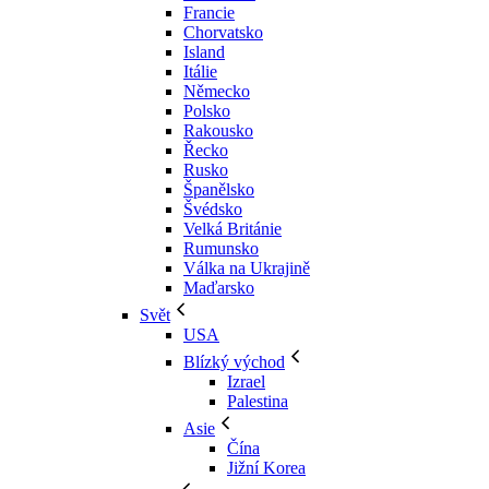
Francie
Chorvatsko
Island
Itálie
Německo
Polsko
Rakousko
Řecko
Rusko
Španělsko
Švédsko
Velká Británie
Rumunsko
Válka na Ukrajině
Maďarsko
Svět
USA
Blízký východ
Izrael
Palestina
Asie
Čína
Jižní Korea