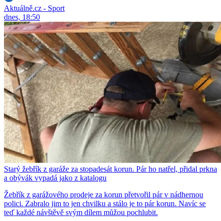
Aktuálně.cz - Sport
dnes, 18:50
Starý žebřík z garáže za stopadesát korun. Pár ho natřel, přidal prkna
a obývák vypadá jako z katalogu
Žebřík z garážového prodeje za korun přetvořil pár v nádhernou
polici. Zabralo jim to jen chvilku a stálo je to pár korun. Navíc se
teď každé návštěvě svým dílem můžou pochlubit.