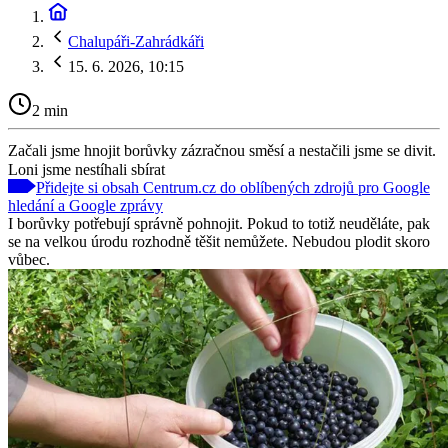
Chalupáři-Zahrádkáři
15. 6. 2026, 10:15
2 min
Začali jsme hnojit borůvky zázračnou směsí a nestačili jsme se divit.
Loni jsme nestíhali sbírat
Přidejte si obsah Centrum.cz do oblíbených zdrojů pro Google
hledání a Google zprávy
I borůvky potřebují správně pohnojit. Pokud to totiž neuděláte, pak
se na velkou úrodu rozhodně těšit nemůžete. Nebudou plodit skoro
vůbec.