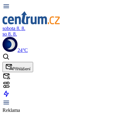
sobota 8. 8.
so 8. 8.
24°C
Přihlášení
Reklama