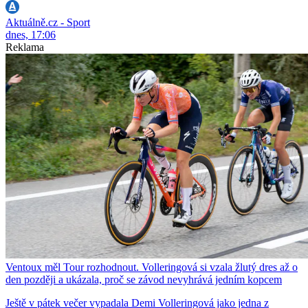
Aktuálně.cz - Sport
dnes, 17:06
Reklama
Ventoux měl Tour rozhodnout. Volleringová si vzala žlutý dres až o
den později a ukázala, proč se závod nevyhrává jedním kopcem
Ještě v pátek večer vypadala Demi Volleringová jako jedna z