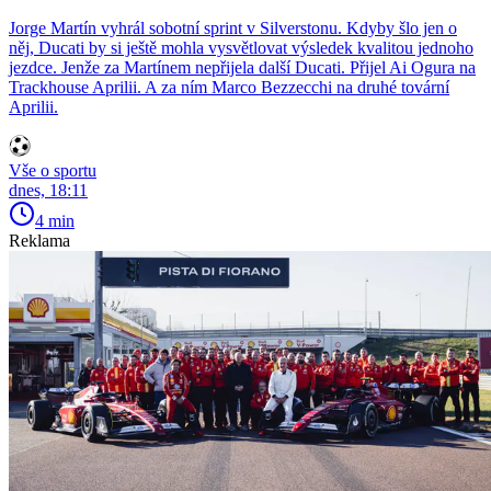
Jorge Martín vyhrál sobotní sprint v Silverstonu. Kdyby šlo jen o
něj, Ducati by si ještě mohla vysvětlovat výsledek kvalitou jednoho
jezdce. Jenže za Martínem nepřijela další Ducati. Přijel Ai Ogura na
Trackhouse Aprilii. A za ním Marco Bezzecchi na druhé tovární
Aprilii.
Vše o sportu
dnes, 18:11
4 min
Reklama