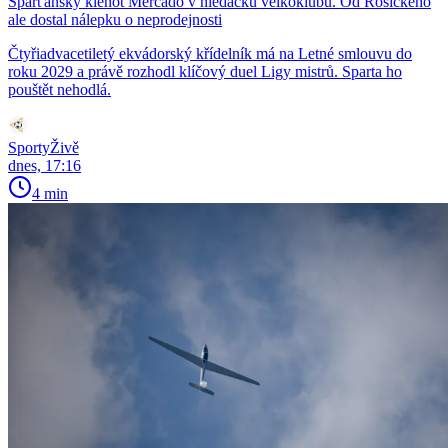
Sparťanský klenot Mercado v hledáčku velkoklubů. Od Rosického
ale dostal nálepku o neprodejnosti
Čtyřiadvacetiletý ekvádorský křídelník má na Letné smlouvu do
roku 2029 a právě rozhodl klíčový duel Ligy mistrů. Sparta ho
pouštět nehodlá.
SportyŽivě
dnes, 17:16
4 min