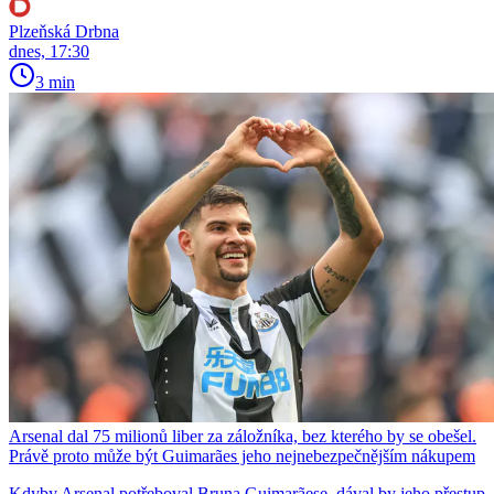
Plzeňská Drbna
dnes, 17:30
3 min
Arsenal dal 75 milionů liber za záložníka, bez kterého by se obešel.
Právě proto může být Guimarães jeho nejnebezpečnějším nákupem
Kdyby Arsenal potřeboval Bruna Guimarãese, dával by jeho přestup