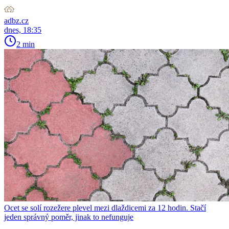
adbz.cz
dnes, 18:35
2 min
Ocet se solí rozežere plevel mezi dlaždicemi za 12 hodin. Stačí
jeden správný poměr, jinak to nefunguje