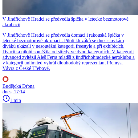
V Jindřichově Hradci se předvedla špička v letecké bezmotorové
akrobacii
V Jindřichově Hradci se předvedla domácí i rakouská špička v
letecké bezmotorové akrobacii. Piloti kluzáků se dnes stovkám
diváků ukázali v nesoutěžní kategorii freestyle a při exhibicích.
Dvacítka pilotů soutěžila od středy ve dvou kategoriích. V kategorii
advanced zvítězil Aleš Ferra mladší z jindřichohradecké aeroklubu a
v kategorii unlimited vyhrál dlouhodobý reprezentant Přemysl
Vávra z České Třebové.
Budějcká Drbna
dnes, 17:14
1 min