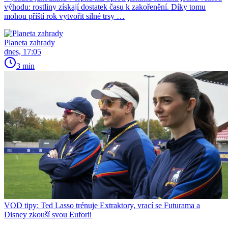
výhodu: rostliny získají dostatek času k zakořenění. Díky tomu
mohou příští rok vytvořit silné trsy …
Planeta zahrady
dnes, 17:05
3 min
VOD tipy: Ted Lasso trénuje Extraktory, vrací se Futurama a
Disney zkouší svou Euforii