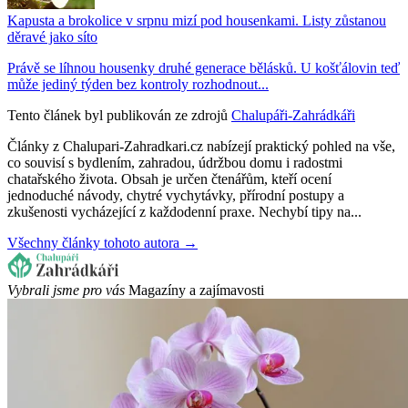
Kapusta a brokolice v srpnu mizí pod housenkami. Listy zůstanou
děravé jako síto
Právě se líhnou housenky druhé generace bělásků. U košťálovin teď
může jediný týden bez kontroly rozhodnout...
Tento článek byl publikován ze zdrojů
Chalupáři-Zahrádkáři
Články z Chalupari-Zahradkari.cz nabízejí praktický pohled na vše,
co souvisí s bydlením, zahradou, údržbou domu i radostmi
chatařského života. Obsah je určen čtenářům, kteří ocení
jednoduché návody, chytré vychytávky, přírodní postupy a
zkušenosti vycházející z každodenní praxe. Nechybí tipy na...
Všechny články tohoto autora →
Vybrali jsme pro vás
Magazíny a zajímavosti