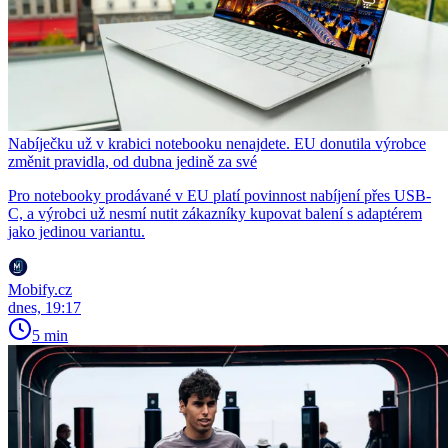
Nabíječku už v krabici notebooku nenajdete. EU donutila výrobce
změnit pravidla, od dubna jedině za své
Pro notebooky prodávané v EU platí povinnost nabíjení přes USB-
C, a výrobci už nesmí nutit zákazníky kupovat balení s adaptérem
jako jedinou variantu.
Mobify.cz
dnes, 19:17
5 min