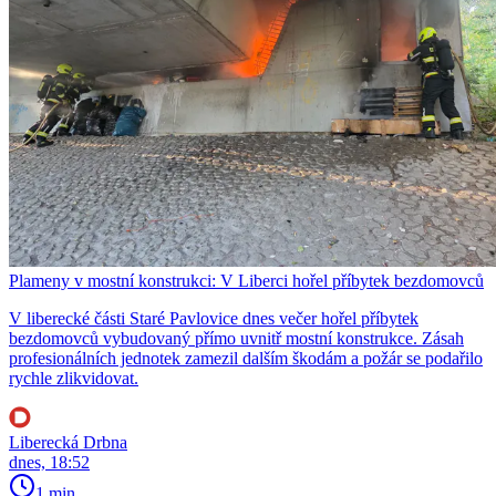
Plameny v mostní konstrukci: V Liberci hořel příbytek bezdomovců
V liberecké části Staré Pavlovice dnes večer hořel příbytek
bezdomovců vybudovaný přímo uvnitř mostní konstrukce. Zásah
profesionálních jednotek zamezil dalším škodám a požár se podařilo
rychle zlikvidovat.
Liberecká Drbna
dnes, 18:52
1 min