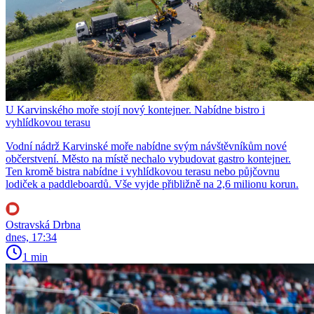
U Karvinského moře stojí nový kontejner. Nabídne bistro i
vyhlídkovou terasu
Vodní nádrž Karvinské moře nabídne svým návštěvníkům nové
občerstvení. Město na místě nechalo vybudovat gastro kontejner.
Ten kromě bistra nabídne i vyhlídkovou terasu nebo půjčovnu
lodiček a paddleboardů. Vše vyjde přibližně na 2,6 milionu korun.
Ostravská Drbna
dnes, 17:34
1 min