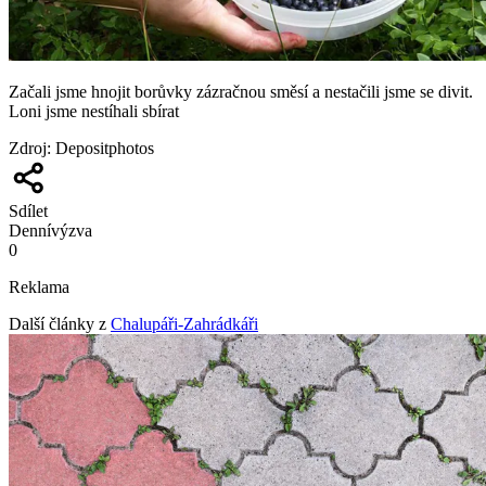
Začali jsme hnojit borůvky zázračnou směsí a nestačili jsme se divit.
Loni jsme nestíhali sbírat
Zdroj
:
Depositphotos
Sdílet
Denní
výzva
0
Reklama
Další články z
Chalupáři-Zahrádkáři