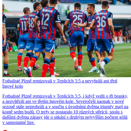
Fotbalisté Plzně remizovali v Teplicích 5:5 a nevyhráli ani třetí
ligové kolo
Fotbalisté Plzně remizovali v Teplicích 5:5, i když vedli o tři branky,
a nezvítězili ani ve třetím ligovém kole. Severočeši naopak v nové
sezoně stále neprohráli a v součtu s úvodními dvěma triumfy mají na
kontě sedm bodů. O trefy se postaralo 10 různých střelců, spolu s
dalšími dvěma zápasy jde o utkání s druhým nejvyšším počtem gólů
v samostatné lize.