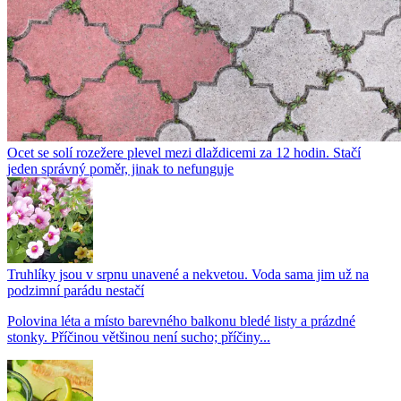
Ocet se solí rozežere plevel mezi dlaždicemi za 12 hodin. Stačí
jeden správný poměr, jinak to nefunguje
Truhlíky jsou v srpnu unavené a nekvetou. Voda sama jim už na
podzimní parádu nestačí
Polovina léta a místo barevného balkonu bledé listy a prázdné
stonky. Příčinou většinou není sucho; příčiny...