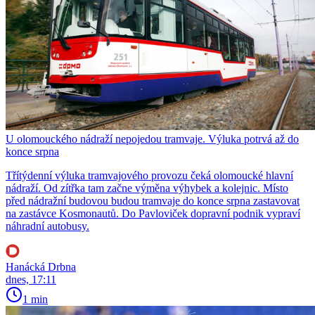
U olomouckého nádraží nepojedou tramvaje. Výluka potrvá až do
konce srpna
Třítýdenní výluka tramvajového provozu čeká olomoucké hlavní
nádraží. Od zítřka tam začne výměna výhybek a kolejnic. Místo
před nádražní budovou budou tramvaje do konce srpna zastavovat
na zastávce Kosmonautů. Do Pavloviček dopravní podnik vypraví
náhradní autobusy.
Hanácká Drbna
dnes, 17:11
1 min