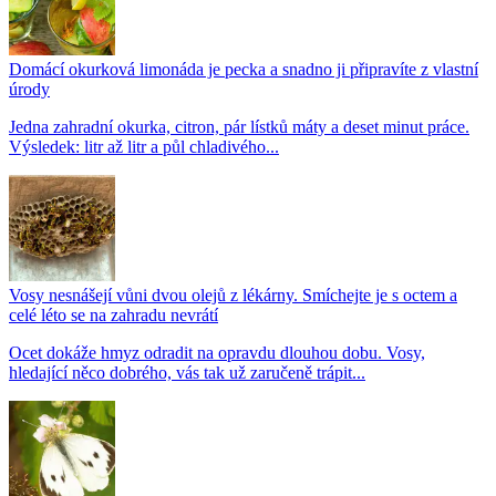
Domácí okurková limonáda je pecka a snadno ji připravíte z vlastní
úrody
Jedna zahradní okurka, citron, pár lístků máty a deset minut práce.
Výsledek: litr až litr a půl chladivého...
Vosy nesnášejí vůni dvou olejů z lékárny. Smíchejte je s octem a
celé léto se na zahradu nevrátí
Ocet dokáže hmyz odradit na opravdu dlouhou dobu. Vosy,
hledající něco dobrého, vás tak už zaručeně trápit...