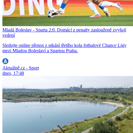
Mladá Boleslav - Sparta 2:0. Domácí z penalty zaslouženě zvyšují
vedení
Sledujte online přenos z utkání třetího kola fotbalové Chance Ligy
mezi Mladou Boleslaví a Spartou Praha.
Aktuálně.cz - Sport
dnes, 17:48