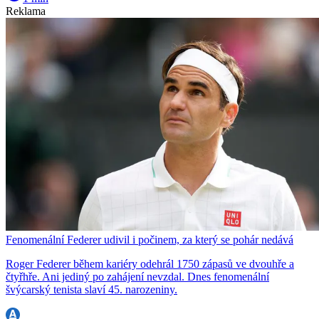
Reklama
Fenomenální Federer udivil i počinem, za který se pohár nedává
Roger Federer během kariéry odehrál 1750 zápasů ve dvouhře a
čtyřhře. Ani jediný po zahájení nevzdal. Dnes fenomenální
švýcarský tenista slaví 45. narozeniny.