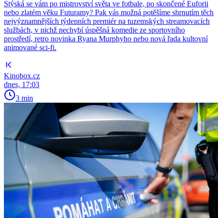
Stýská se vám po mistrovství světa ve fotbale, po skončené Euforii
nebo zlatém věku Futuramy? Pak vás možná potěšíme shrnutím těch
nejvýznamnějších týdenních premiér na tuzemských streamovacích
službách, v nichž nechybí úspěšná komedie ze sportovního
prostředí, retro novinka Ryana Murphyho nebo nová řada kultovní
animované sci-fi.
Kinobox.cz
dnes, 17:03
3 min