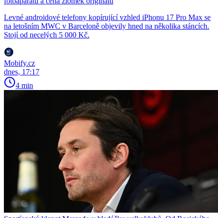
fotoaparátů a cena zlomek originálu
Levné androidové telefony kopírující vzhled iPhonu 17 Pro Max se
na letošním MWC v Barceloně objevily hned na několika stáncích.
Stojí od necelých 5 000 Kč.
Mobify.cz
dnes, 17:17
4 min