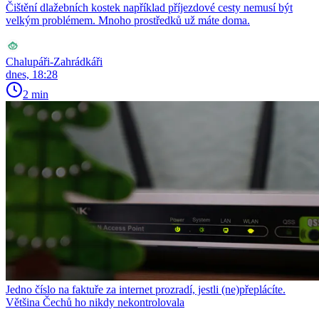
Čištění dlažebních kostek například příjezdové cesty nemusí být
velkým problémem. Mnoho prostředků už máte doma.
Chalupáři-Zahrádkáři
dnes, 18:28
2 min
Jedno číslo na faktuře za internet prozradí, jestli (ne)přeplácíte.
Většina Čechů ho nikdy nekontrolovala