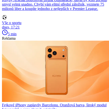
smysl velmi snadno. Chybí vám elitní střední záložník, vezmete 75
milionů liber a koupíte jednoho z nejlepších v Premier League.
Vše o sportu
dnes, 17:21
5 min
Reklama
Fejkové iPhony zaplavily Barcelonu. Oranžová barva, široký modul