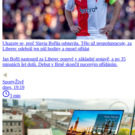
Ukazuje se, proč Slavia Bořila odstavila. Tělo už nespolupracuje, za
Liberec odehrál jen půl hodiny a musel střídat
Jan Bořil nastoupil za Liberec poprvé v základní sestavě, a po 35
minutách šel dolů. Debut v Brně skončil nuceným střídáním.
SportyŽivě
dnes, 19:19
3 min