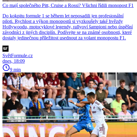
Co mají společného Pitt, Cruise a Rossi? Všichni řídili monopost F1
Do kokpitu formule 1 se během let neposadili jen profesionální
piloti. Rychlost a výkon monopostů si vyzkoušely také hvězdy
Hollywoodu, motocyklové legendy, rallyoví šampioni nebo úspěšní
závodníci z jiných disciplín. Podívejte se na známé osobnosti, které
dostaly jedinečnou příležitost usednout za volant monopostu F1.
SvětFormule.cz
dnes, 18:09
9 min