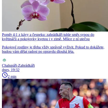
Poměr 4:1 z kávy a česneku: zahrádkáři tuhle směs sypou do
květináčů a pokojovky kvetou i v zimě. Mšice z ní utečou
Pokojové rostliny je třeba vždy správně vyživit. Pokud to dokážete,
budou vám dělat radost po opravdu dlouhá léta.
Chalupáři-Zahrádkáři
dnes, 19:32
2 min