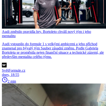
Audi změnilo pravidla hry. Bortoleto chválí nový tým i jeho
mentalitu
Audi vstoupilo do formule 1 s velkými ambicemi a jeho příchod
znamenal pro bývalý tým Sauber zásadní změnu. Podle Gabriela
Bortoleta se proměnila nejen finanční situace a technické zázemí, ale
především mentalita celého týmu.
SvětFormule.cz
dnes, 18:55
2 min