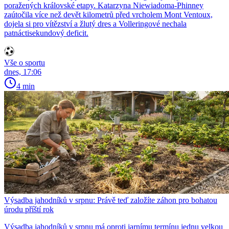
poražených královské etapy. Katarzyna Niewiadoma-Phinney
zaútočila více než devět kilometrů před vrcholem Mont Ventoux,
dojela si pro vítězství a žlutý dres a Volleringové nechala
patnáctisekundový deficit.
Vše o sportu
dnes, 17:06
4 min
Výsadba jahodníků v srpnu: Právě teď založíte záhon pro bohatou
úrodu příští rok
Výsadba jahodníků v srpnu má oproti jarnímu termínu jednu velkou