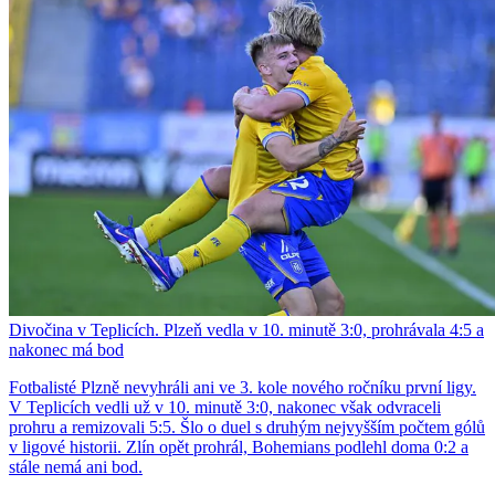
Divočina v Teplicích. Plzeň vedla v 10. minutě 3:0, prohrávala 4:5 a
nakonec má bod
Fotbalisté Plzně nevyhráli ani ve 3. kole nového ročníku první ligy.
V Teplicích vedli už v 10. minutě 3:0, nakonec však odvraceli
prohru a remizovali 5:5. Šlo o duel s druhým nejvyšším počtem gólů
v ligové historii. Zlín opět prohrál, Bohemians podlehl doma 0:2 a
stále nemá ani bod.