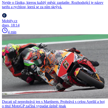
Nejde o částku, kterou každý měsíc zaplatíte. Rozhodující je název
tarifu a rychlost, která se za ním skrývá.
Mobify.cz
dnes, 18:14
4 min
Ducati už neprohrává jen s Martínem. Prohrává s celou Aprilií a boj
o titul MotoGP začíná vypadat úplně jinak