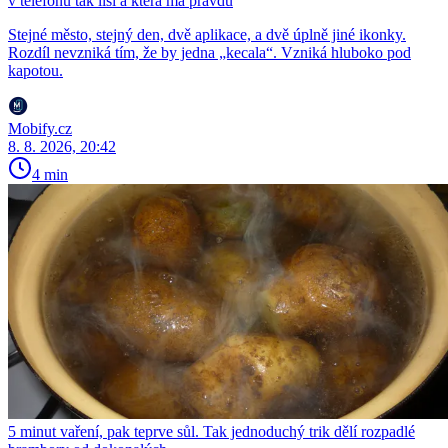
v telefonu tak liší a která má pravdu
Stejné město, stejný den, dvě aplikace, a dvě úplně jiné ikonky.
Rozdíl nevzniká tím, že by jedna „kecala“. Vzniká hluboko pod
kapotou.
Mobify.cz
8. 8. 2026, 20:42
4 min
5 minut vaření, pak teprve sůl. Tak jednoduchý trik dělí rozpadlé