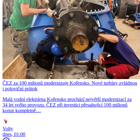
ČEZ za 100 milionů modernizuje Kořensko. Nové turbíny zvládnou
i poloviční průtok
Malá vodní elektrárna Kořensko prochází největší modernizací za
34 let svého provozu. ČEZ při investici přesahující 100 milionů
korun kompletně…
Volty
dnes, 01:00