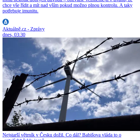
chce vše řídit a mít nad vším pokud možno plnou kontrolu. A taky
potřebuje imunitu.
Aktuálně.cz - Zprávy
dnes, 03:30
Nejstarší větrník v Česku dožil. Co dál? Babišova vláda to o