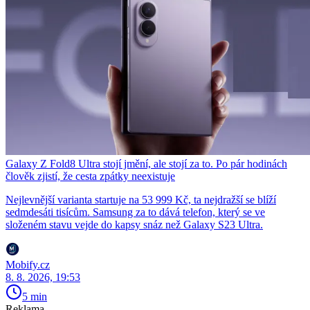
Galaxy Z Fold8 Ultra stojí jmění, ale stojí za to. Po pár hodinách
člověk zjistí, že cesta zpátky neexistuje
Nejlevnější varianta startuje na 53 999 Kč, ta nejdražší se blíží
sedmdesáti tisícům. Samsung za to dává telefon, který se ve
složeném stavu vejde do kapsy snáz než Galaxy S23 Ultra.
Mobify.cz
8. 8. 2026, 19:53
5 min
Reklama