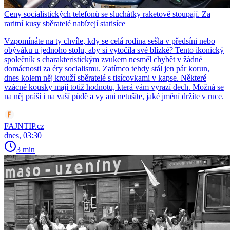
Ceny socialistických telefonů se sluchátky raketově stoupají. Za
raritní kusy sběratelé nabízejí statisíce
Vzpomínáte na ty chvíle, kdy se celá rodina sešla v předsíni nebo
obýváku u jednoho stolu, aby si vytočila své blízké? Tento ikonický
společník s charakteristickým zvukem nesměl chybět v žádné
domácnosti za éry socialismu. Zatímco tehdy stál jen pár korun,
dnes kolem něj krouží sběratelé s tisícovkami v kapse. Některé
vzácné kousky mají totiž hodnotu, která vám vyrazí dech. Možná se
na něj práší i na vaší půdě a vy ani netušíte, jaké jmění držíte v ruce.
FAJNTIP.cz
dnes, 03:30
3 min