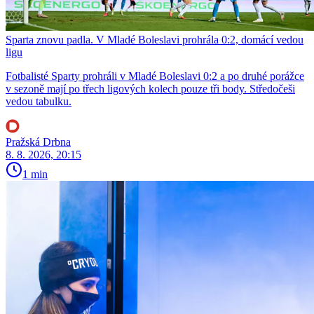
Sparta znovu padla. V Mladé Boleslavi prohrála 0:2, domácí vedou
ligu
Fotbalisté Sparty prohráli v Mladé Boleslavi 0:2 a po druhé porážce
v sezoně mají po třech ligových kolech pouze tři body. Středočeši
vedou tabulku.
Pražská Drbna
8. 8. 2026, 20:15
1 min