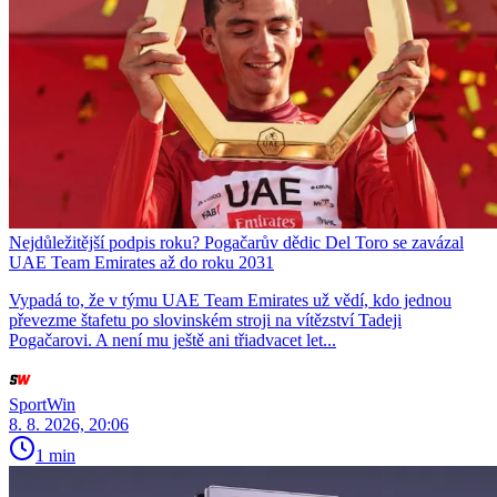
Nejdůležitější podpis roku? Pogačarův dědic Del Toro se zavázal
UAE Team Emirates až do roku 2031
Vypadá to, že v týmu UAE Team Emirates už vědí, kdo jednou
převezme štafetu po slovinském stroji na vítězství Tadeji
Pogačarovi. A není mu ještě ani třiadvacet let...
SportWin
8. 8. 2026, 20:06
1 min