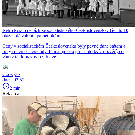
Retro kvíz o cenách ze socialistického Československa: Těchto 10
otázek dá zabrat i pamětníkům
Ceny v socialistickém Československu byly pevně dané státem a
roky se téměř neměnily. Pamatujete si je? Tento kvíz prověří, co
vám z té doby zbylo v hlavě.
Cooky.cz
dnes, 02:57
2 min
Reklama