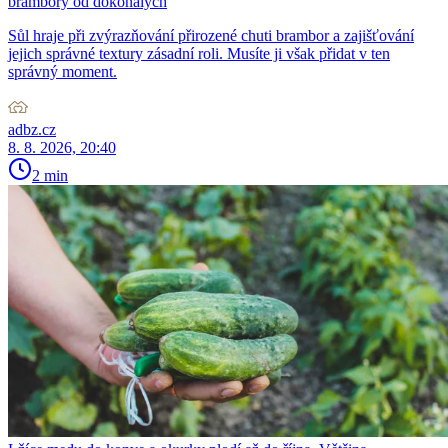
brambory od dokonalých
Sůl hraje při zvýrazňování přirozené chuti brambor a zajišťování
jejich správné textury zásadní roli. Musíte ji však přidat v ten
správný moment.
adbz.cz
8. 8. 2026, 20:40
2 min