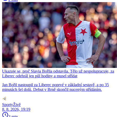
Ukazuje se, proč Slavia Bořila odstavila. Tělo už nespolupracuje, za
Liberec odehrál jen půl hodiny a musel střídat
Jan Bořil nastoupil za Liberec poprvé v základní sestavě, a po 35
minutách šel dolů. Debut v Brně skončil nuceným střídáním.
SportyŽivě
8. 8. 2026, 19:19
3 min