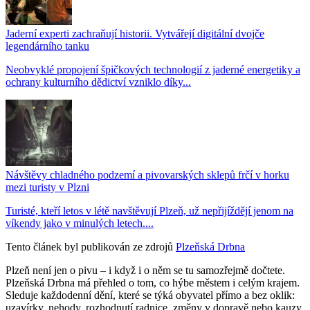
Jaderní experti zachraňují historii. Vytvářejí digitální dvojče
legendárního tanku
Neobvyklé propojení špičkových technologií z jaderné energetiky a
ochrany kulturního dědictví vzniklo díky...
Návštěvy chladného podzemí a pivovarských sklepů frčí v horku
mezi turisty v Plzni
Turisté, kteří letos v létě navštěvují Plzeň, už nepřijíždějí jenom na
víkendy jako v minulých letech....
Tento článek byl publikován ze zdrojů
Plzeňská Drbna
Plzeň není jen o pivu – i když i o něm se tu samozřejmě dočtete.
Plzeňská Drbna má přehled o tom, co hýbe městem i celým krajem.
Sleduje každodenní dění, které se týká obyvatel přímo a bez oklik:
uzavírky, nehody, rozhodnutí radnice, změny v dopravě nebo kauzy,