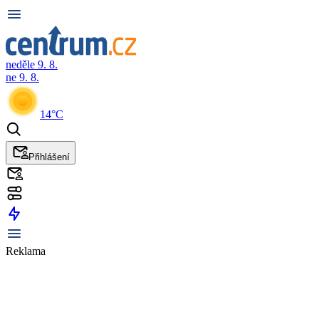
neděle 9. 8.
ne 9. 8.
14°C
Přihlášení
Reklama