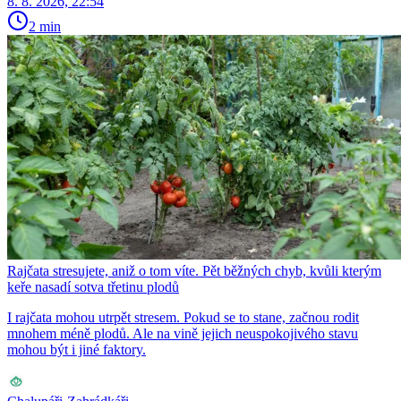
8. 8. 2026, 22:54
2 min
Rajčata stresujete, aniž o tom víte. Pět běžných chyb, kvůli kterým
keře nasadí sotva třetinu plodů
I rajčata mohou utrpět stresem. Pokud se to stane, začnou rodit
mnohem méně plodů. Ale na vině jejich neuspokojivého stavu
mohou být i jiné faktory.