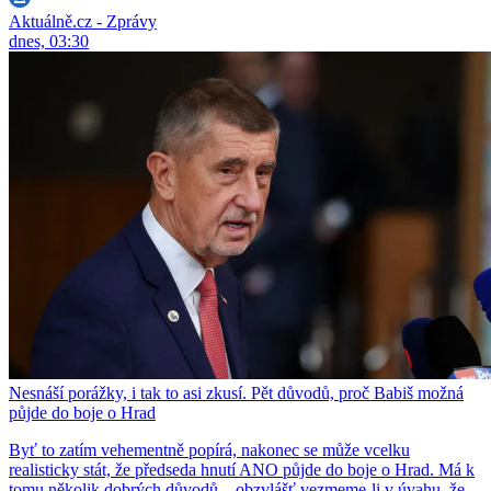
Aktuálně.cz - Zprávy
dnes, 03:30
Nesnáší porážky, i tak to asi zkusí. Pět důvodů, proč Babiš možná
půjde do boje o Hrad
Byť to zatím vehementně popírá, nakonec se může vcelku
realisticky stát, že předseda hnutí ANO půjde do boje o Hrad. Má k
tomu několik dobrých důvodů – obzvlášť vezmeme-li v úvahu, že