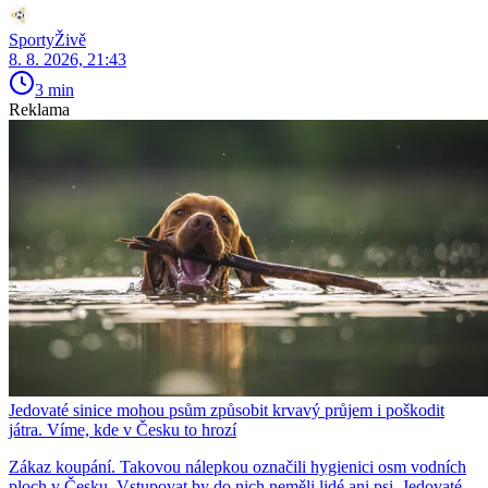
SportyŽivě
8. 8. 2026, 21:43
3 min
Reklama
Jedovaté sinice mohou psům způsobit krvavý průjem i poškodit
játra. Víme, kde v Česku to hrozí
Zákaz koupání. Takovou nálepkou označili hygienici osm vodních
ploch v Česku. Vstupovat by do nich neměli lidé ani psi. Jedovaté