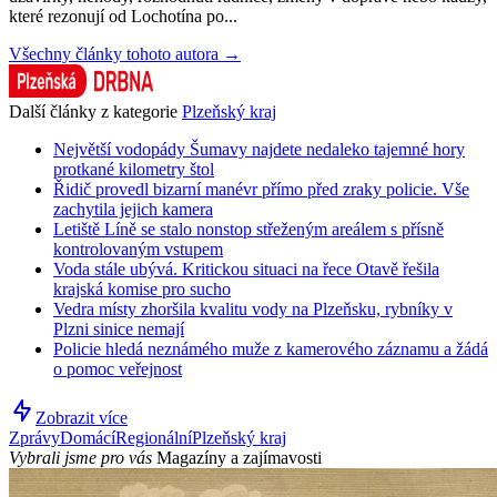
které rezonují od Lochotína po...
Všechny články tohoto autora →
Další články z kategorie
Plzeňský kraj
Největší vodopády Šumavy najdete nedaleko tajemné hory
protkané kilometry štol
Řidič provedl bizarní manévr přímo před zraky policie. Vše
zachytila jejich kamera
Letiště Líně se stalo nonstop střeženým areálem s přísně
kontrolovaným vstupem
Voda stále ubývá. Kritickou situaci na řece Otavě řešila
krajská komise pro sucho
Vedra místy zhoršila kvalitu vody na Plzeňsku, rybníky v
Plzni sinice nemají
Policie hledá neznámého muže z kamerového záznamu a žádá
o pomoc veřejnost
Zobrazit více
Zprávy
Domácí
Regionální
Plzeňský kraj
Vybrali jsme pro vás
Magazíny a zajímavosti