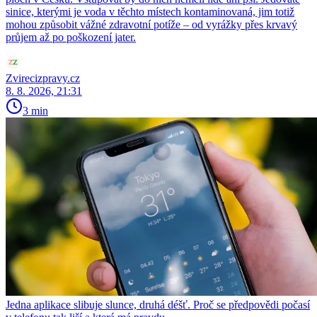
sinice, kterými je voda v těchto místech kontaminovaná, jim totiž
mohou způsobit vážné zdravotní potíže – od vyrážky přes krvavý
průjem až po poškození jater.
Zvirecizpravy.cz
8. 8. 2026, 21:31
3 min
Jedna aplikace slibuje slunce, druhá déšť. Proč se předpovědi počasí