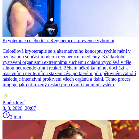
Kryoterapie celého těla: Regenerace a prevence vyhoření
Celotělová kryoterapie se z alternativního konceptu rychle mění v
uznávanou součást moderní regenerační medicíny. Krátkodobé
vystavení organismu extrémnímu suchému chladu vyvolává v těle
silnou neuroendokrinní reakci. Během několika minut dochází k
masivnímu perifernímu stažení cév, po kterém při opětovném zahřátí
následuje intenzivní prokrvení všech orgánů a tkání. Tento proces
funguje jako přirozený restart pro cévní i imunitní systém.
Plné zdraví
8. 8. 2026, 20:07
2 min