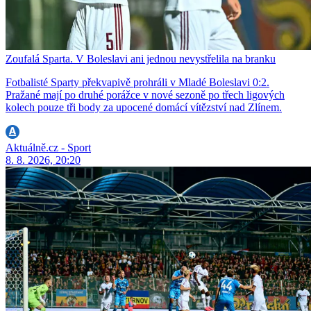
Zoufalá Sparta. V Boleslavi ani jednou nevystřelila na branku
Fotbalisté Sparty překvapivě prohráli v Mladé Boleslavi 0:2.
Pražané mají po druhé porážce v nové sezoně po třech ligových
kolech pouze tři body za upocené domácí vítězství nad Zlínem.
Aktuálně.cz - Sport
8. 8. 2026, 20:20