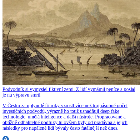
Podvodník si vymyslel fiktivní zemi. Z lidí vymámil peníze a poslal
je na výpravu smrti
V Česku za uplynulé tři roky vzrostl více než trojnásobně počet
investičních podvodů, výrazně ho totiž usnadňují deep fake
technologie, umělá inteligence a další nástroje. Propracované a
obtížně odhalitelné podfuky tu ovšem byly od pradávna a jejich
následky pro napálené lidi bývaly často fatálnější než dnes.