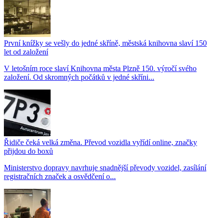
První knížky se vešly do jedné skříně, městská knihovna slaví 150
let od založení
V letošním roce slaví Knihovna města Plzně 150. výročí svého
založení. Od skromných počátků v jedné skříni...
Řidiče čeká velká změna. Převod vozidla vyřídí online, značky
přijdou do boxů
Ministerstvo dopravy navrhuje snadnější převody vozidel, zasílání
registračních značek a osvědčení o...