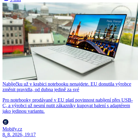
Nabíječku už v krabici notebooku nenajdete. EU donutila výrobce
změnit pravidla, od dubna jedině za své
Pro notebooky prodávané v EU platí povinnost nabíjení přes USB-
C, a výrobci už nesmí nutit zákazníky kupovat balení s adaptérem
jako jedinou variantu.
Mobify.cz
8. 8. 2026, 19:17