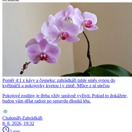
Poměr 4:1 z kávy a česneku: zahrádkáři tuhle směs sypou do
květináčů a pokojovky kvetou i v zimě. Mšice z ní utečou
Pokojové rostliny je třeba vždy správně vyživit. Pokud to dokážete,
budou vám dělat radost po opravdu dlouhá léta.
Chalupáři-Zahrádkáři
8. 8. 2026, 19:32
2 min