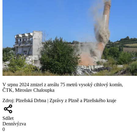
V srpnu 2024 zmizel z areálu 75 metrů vysoký cihlový komín,
ČTK, Miroslav Chaloupka
Zdroj
:
Plzeňská Drbna | Zprávy z Plzně a Plzeňského kraje
Sdílet
Denní
výzva
0