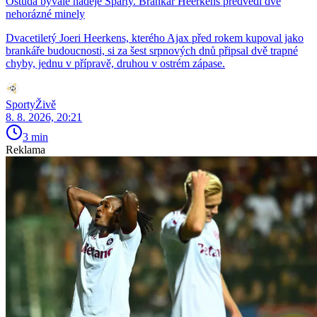
Ostuda bývalé naděje Sparty. Brankář Heerkens předvedl dvě
nehorázné minely
Dvacetiletý Joeri Heerkens, kterého Ajax před rokem kupoval jako
brankáře budoucnosti, si za šest srpnových dnů připsal dvě trapné
chyby, jednu v přípravě, druhou v ostrém zápase.
SportyŽivě
8. 8. 2026, 20:21
3 min
Reklama