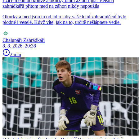
Lžíce medu do konve a okurky plodí až do října. Většina
zahrádkářů přitom med na záhon nikdy nepoužila
Okurky a med jsou tu od toho, aby vaše letní zahradničení bylo
plodné i veselé. Když víte, jak na to, určitě nešlápnete vedle.
Chalupáři-Zahrádkáři
8. 8. 2026, 20:38
2 min