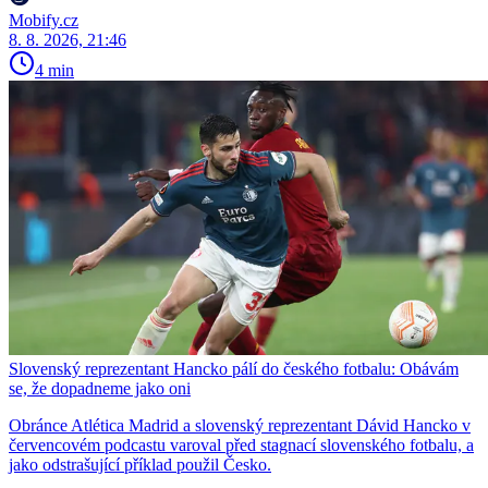
Mobify.cz
8. 8. 2026, 21:46
4 min
Slovenský reprezentant Hancko pálí do českého fotbalu: Obávám
se, že dopadneme jako oni
Obránce Atlética Madrid a slovenský reprezentant Dávid Hancko v
červencovém podcastu varoval před stagnací slovenského fotbalu, a
jako odstrašující příklad použil Česko.