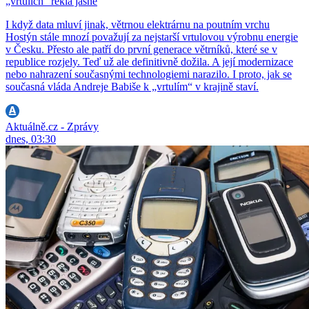
„vrtulích“ řekla jasně
I když data mluví jinak, větrnou elektrárnu na poutním vrchu
Hostýn stále mnozí považují za nejstarší vrtulovou výrobnu energie
v Česku. Přesto ale patří do první generace větrníků, které se v
republice rozjely. Teď už ale definitivně dožila. A její modernizace
nebo nahrazení současnými technologiemi narazilo. I proto, jak se
současná vláda Andreje Babiše k „vrtulím“ v krajině staví.
Aktuálně.cz - Zprávy
dnes, 03:30