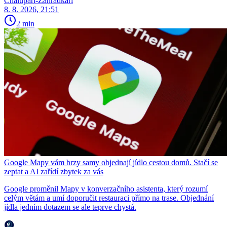
Chalupáři-Zahrádkáři
8. 8. 2026, 21:51
2 min
Google Mapy vám brzy samy objednají jídlo cestou domů. Stačí se
zeptat a AI zařídí zbytek za vás
Google proměnil Mapy v konverzačního asistenta, který rozumí
celým větám a umí doporučit restauraci přímo na trase. Objednání
jídla jedním dotazem se ale teprve chystá.