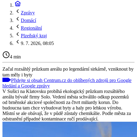
Zprávy
Domácí
Regionální
Plzeňský kraj
9. 7. 2026, 08:05
4 min
Začal rozsáhlý průzkum areálu po legendární sirkárně, vzniknout by
tam měly i byty
Přidejte si obsah Centrum.cz do oblíbených zdrojů pro Google
hledání a Google zprávy
V Sušici na Klatovsku probíhá ekologický průzkum rozsáhlého
areálu bývalé firmy Solo. Vedení města schválilo odkup pozemků
od brněnské akciové společnosti za čtvrt miliardy korun. Do
budoucna tam chce vybudovat byty a haly pro lehkou výrobu.
Místní se ale obávají, že v půdě zůstaly chemikálie. Podle města za
odstranění případné kontaminace ručí prodávající.