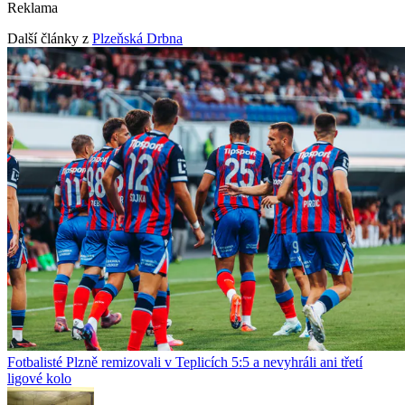
Reklama
Další články z
Plzeňská Drbna
Fotbalisté Plzně remizovali v Teplicích 5:5 a nevyhráli ani třetí
ligové kolo