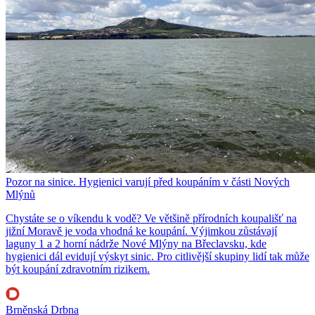
Pozor na sinice. Hygienici varují před koupáním v části Nových
Mlýnů
Chystáte se o víkendu k vodě? Ve většině přírodních koupališť na
jižní Moravě je voda vhodná ke koupání. Výjimkou zůstávají
laguny 1 a 2 horní nádrže Nové Mlýny na Břeclavsku, kde
hygienici dál evidují výskyt sinic. Pro citlivější skupiny lidí tak může
být koupání zdravotním rizikem.
Brněnská Drbna