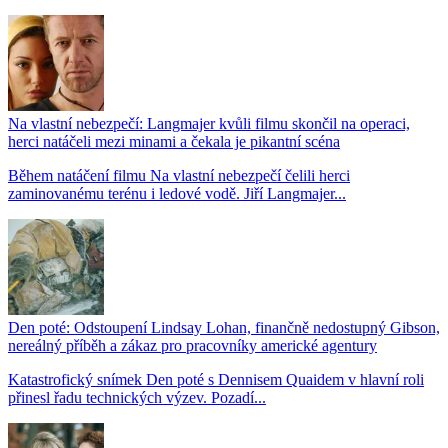
Na vlastní nebezpečí: Langmajer kvůli filmu skončil na operaci,
herci natáčeli mezi minami a čekala je pikantní scéna
Během natáčení filmu Na vlastní nebezpečí čelili herci
zaminovanému terénu i ledové vodě. Jiří Langmajer...
Den poté: Odstoupení Lindsay Lohan, finančně nedostupný Gibson,
nereálný příběh a zákaz pro pracovníky americké agentury
Katastrofický snímek Den poté s Dennisem Quaidem v hlavní roli
přinesl řadu technických výzev. Pozadí...