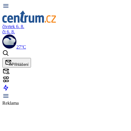
čtvrtek 6. 8.
čt 6. 8.
27°C
Přihlášení
Reklama