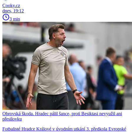
Cooky.cz
dnes, 19:12
3 min
Obrovská škoda. Hradec pálil šance, proti Besiktasi nevyužil ani
přesilovku
Fotbalisté Hradce Králové v úvodním utkání 3. předkola Evropské