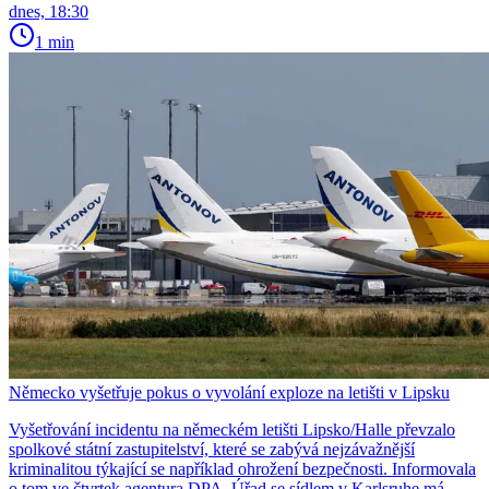
dnes, 18:30
1 min
Německo vyšetřuje pokus o vyvolání exploze na letišti v Lipsku
Vyšetřování incidentu na německém letišti Lipsko/Halle převzalo
spolkové státní zastupitelství, které se zabývá nejzávažnější
kriminalitou týkající se například ohrožení bezpečnosti. Informovala
o tom ve čtvrtek agentura DPA. Úřad se sídlem v Karlsruhe má