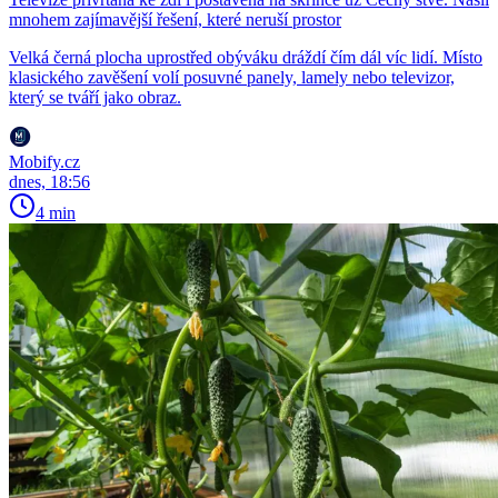
mnohem zajímavější řešení, které neruší prostor
Velká černá plocha uprostřed obýváku dráždí čím dál víc lidí. Místo
klasického zavěšení volí posuvné panely, lamely nebo televizor,
který se tváří jako obraz.
Mobify.cz
dnes, 18:56
4 min