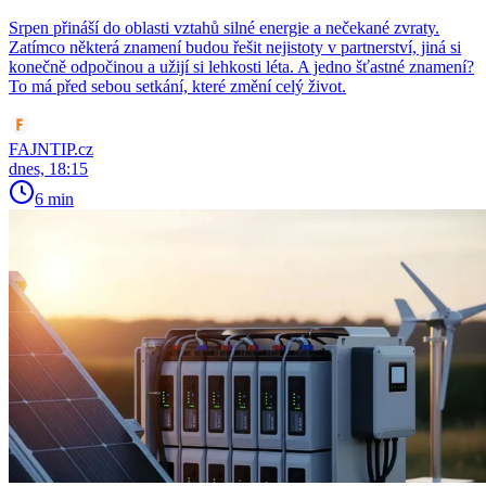
Srpen přináší do oblasti vztahů silné energie a nečekané zvraty.
Zatímco některá znamení budou řešit nejistoty v partnerství, jiná si
konečně odpočinou a užijí si lehkosti léta. A jedno šťastné znamení?
To má před sebou setkání, které změní celý život.
FAJNTIP.cz
dnes, 18:15
6 min