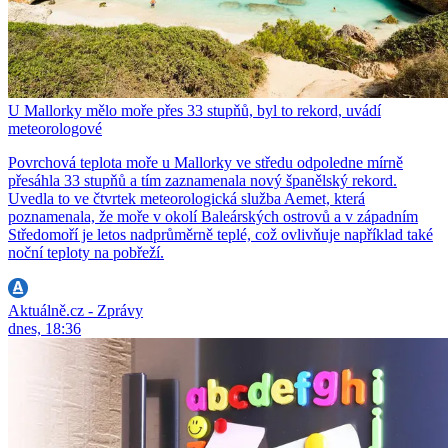
U Mallorky mělo moře přes 33 stupňů, byl to rekord, uvádí
meteorologové
Povrchová teplota moře u Mallorky ve středu odpoledne mírně
přesáhla 33 stupňů a tím zaznamenala nový španělský rekord.
Uvedla to ve čtvrtek meteorologická služba Aemet, která
poznamenala, že moře v okolí Baleárských ostrovů a v západním
Středomoří je letos nadprůměrně teplé, což ovlivňuje například také
noční teploty na pobřeží.
Aktuálně.cz - Zprávy
dnes, 18:36