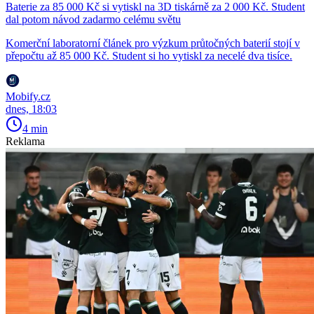
Baterie za 85 000 Kč si vytiskl na 3D tiskárně za 2 000 Kč. Student
dal potom návod zadarmo celému světu
Komerční laboratorní článek pro výzkum průtočných baterií stojí v
přepočtu až 85 000 Kč. Student si ho vytiskl za necelé dva tisíce.
Mobify.cz
dnes, 18:03
4 min
Reklama