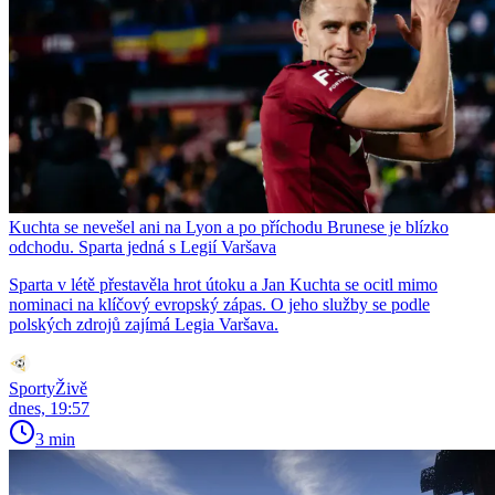
Kuchta se nevešel ani na Lyon a po příchodu Brunese je blízko
odchodu. Sparta jedná s Legií Varšava
Sparta v létě přestavěla hrot útoku a Jan Kuchta se ocitl mimo
nominaci na klíčový evropský zápas. O jeho služby se podle
polských zdrojů zajímá Legia Varšava.
SportyŽivě
dnes, 19:57
3 min