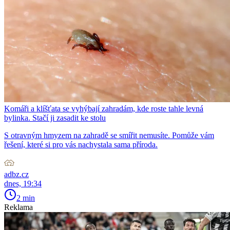
Komáři a klíšťata se vyhýbají zahradám, kde roste tahle levná
bylinka. Stačí ji zasadit ke stolu
S otravným hmyzem na zahradě se smířit nemusíte. Pomůže vám
řešení, které si pro vás nachystala sama příroda.
adbz.cz
dnes, 19:34
2 min
Reklama