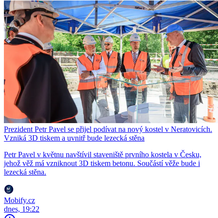
Prezident Petr Pavel se přijel podívat na nový kostel v Neratovicích.
Vzniká 3D tiskem a uvnitř bude lezecká stěna
Petr Pavel v květnu navštívil staveniště prvního kostela v Česku,
jehož věž má vzniknout 3D tiskem betonu. Součástí věže bude i
lezecká stěna.
Mobify.cz
dnes, 19:22