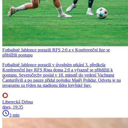
Fotbalisté Jablonce porazili RFS 2:0 a v Konferenční lize se
přiblížili postupu
Fotbalisté Jablonce porazili v úvodním utkání 3. předkola
Konferenční ligy RFS Riga doma 2:0 a výrazně se přiblížili k
postupu. Severočechy poslal v 18. minutě do vedení Vachtang
Čanturišvili a po pauze přidal pojistku Matěj Polidar. Odveta je na
programu za týden na stadionu lídra lotyšské ligy.
Liberecká Drbna
dnes, 19:35
3 min