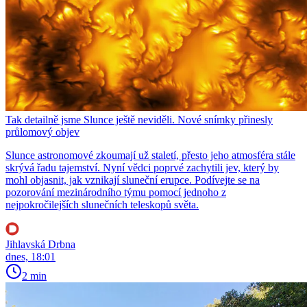
Tak detailně jsme Slunce ještě neviděli. Nové snímky přinesly
průlomový objev
Slunce astronomové zkoumají už staletí, přesto jeho atmosféra stále
skrývá řadu tajemství. Nyní vědci poprvé zachytili jev, který by
mohl objasnit, jak vznikají sluneční erupce. Podívejte se na
pozorování mezinárodního týmu pomocí jednoho z
nejpokročilejších slunečních teleskopů světa.
Jihlavská Drbna
dnes, 18:01
2 min