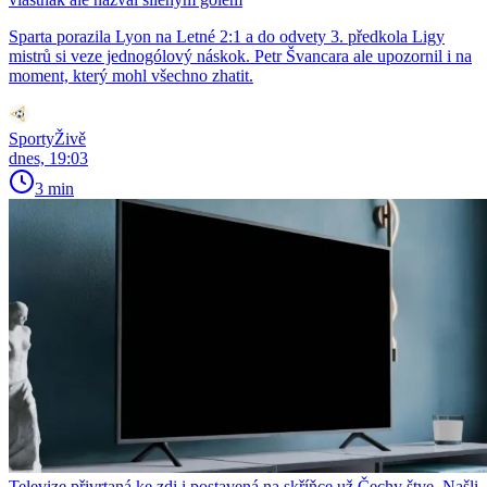
Sparta porazila Lyon na Letné 2:1 a do odvety 3. předkola Ligy
mistrů si veze jednogólový náskok. Petr Švancara ale upozornil i na
moment, který mohl všechno zhatit.
SportyŽivě
dnes, 19:03
3 min
Televize přivrtaná ke zdi i postavená na skříňce už Čechy štve. Našli