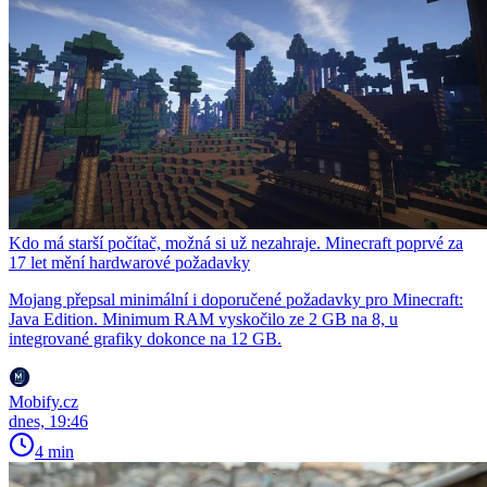
Kdo má starší počítač, možná si už nezahraje. Minecraft poprvé za
17 let mění hardwarové požadavky
Mojang přepsal minimální i doporučené požadavky pro Minecraft:
Java Edition. Minimum RAM vyskočilo ze 2 GB na 8, u
integrované grafiky dokonce na 12 GB.
Mobify.cz
dnes, 19:46
4 min