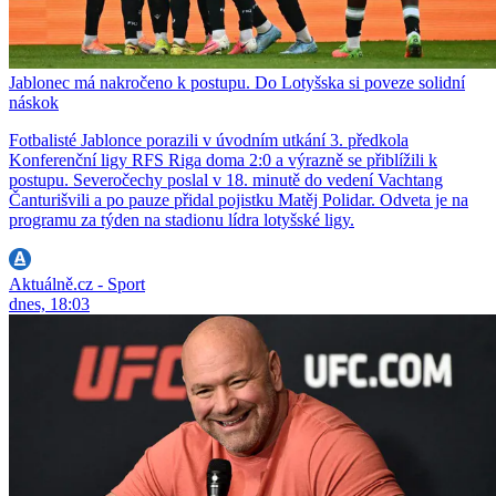
Jablonec má nakročeno k postupu. Do Lotyšska si poveze solidní
náskok
Fotbalisté Jablonce porazili v úvodním utkání 3. předkola
Konferenční ligy RFS Riga doma 2:0 a výrazně se přiblížili k
postupu. Severočechy poslal v 18. minutě do vedení Vachtang
Čanturišvili a po pauze přidal pojistku Matěj Polidar. Odveta je na
programu za týden na stadionu lídra lotyšské ligy.
Aktuálně.cz - Sport
dnes, 18:03