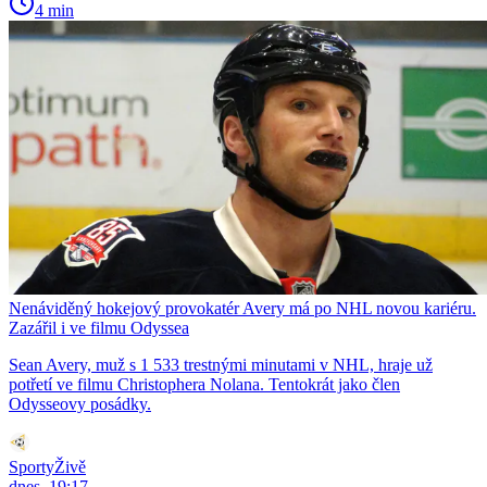
4 min
Nenáviděný hokejový provokatér Avery má po NHL novou kariéru.
Zazářil i ve filmu Odyssea
Sean Avery, muž s 1 533 trestnými minutami v NHL, hraje už
potřetí ve filmu Christophera Nolana. Tentokrát jako člen
Odysseovy posádky.
SportyŽivě
dnes, 19:17