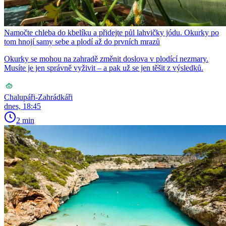
Namočte chleba do kbelíku a přidejte půl lahvičky jódu. Okurky po
tom hnojí samy sebe a plodí až do prvních mrazů
Okurky se mohou na zahradě změnit doslova v plodící nezmary.
Musíte je jen správně vyživit – a pak už se jen těšit z výsledků.
Chalupáři-Zahrádkáři
dnes, 18:45
2 min