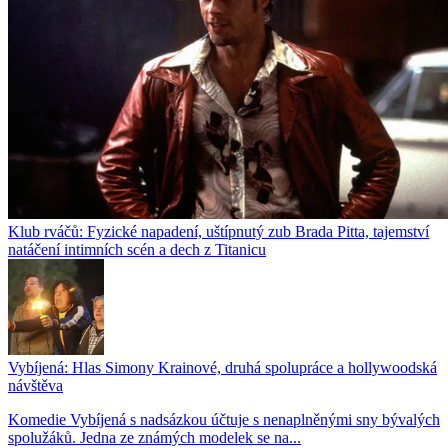
Klub rváčů: Fyzické napadení, uštípnutý zub Brada Pitta, tajemství
natáčení intimních scén a dech z Titanicu
Vybíjená: Hlas Simony Krainové, druhá spolupráce a hollywoodská
návštěva
Komedie Vybíjená s nadsázkou účtuje s nenaplněnými sny bývalých
spolužáků. Jedna ze známých modelek se na...