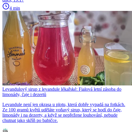
4 min
Levandulový sirup z levandule lékařské: Fialová letní zásoba do
limonády, čaje i dezertů
Levandule není jen okrasa u plotu, která dobře vypadá na fotkách.
Ze 100 gramů květů uděláte voňavý sirup, který se hodí do čaje,
limonády i na dezerty, a když se nepřežene louhování, nebude
chutnat jako skříň po babičce.