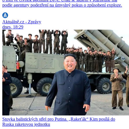
podle agentury podezření na úmyslný pokus o způsobení exploze.
Aktuálně.cz - Zprávy
dnes, 18:29
Stovka balistických střel pro Putina. „Rakeťák“ Kim posílá do
Ruska raketovou jednotku