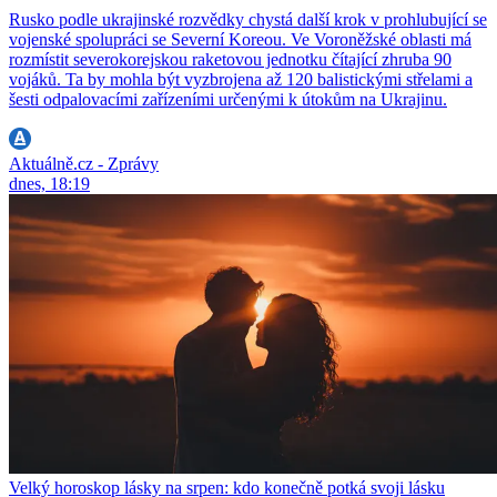
Rusko podle ukrajinské rozvědky chystá další krok v prohlubující se
vojenské spolupráci se Severní Koreou. Ve Voroněžské oblasti má
rozmístit severokorejskou raketovou jednotku čítající zhruba 90
vojáků. Ta by mohla být vyzbrojena až 120 balistickými střelami a
šesti odpalovacími zařízeními určenými k útokům na Ukrajinu.
Aktuálně.cz - Zprávy
dnes, 18:19
Velký horoskop lásky na srpen: kdo konečně potká svoji lásku