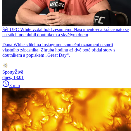
Šéf UFC White vzdal hold zesnulému Nascimentovi a krátce nato se
na sítích pochlubil doutníkem a skvělým dnem
Dana White sdílel na Instagramu smuteční oznámení o smrti
vlastního zápasníka. Zhruba hodinu až dvě poté přidal story s
doutníkem a popiskem „Great Day“.
SportyŽivě
dnes, 18:01
3 min