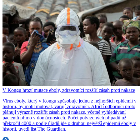
V Kongu hrozí mutace eboly, zdravotníci rozšíří zásah proti nákaze
Virus eboly, který v Kongu způsobuje jednu z nejhorších epidemií v
historii, by mohl mutovat, varují zdravotníci. Afričtí odborníci proto
plánují výrazně rozšířit zásah proti nákaze, včetně vyhledávání
pacientů přímo v domácnostech. Počet potvrzených případů už
překročil 4000 a podle úřadů jde o druhou největší epidemii eboly v
historii, uvedl list The Guardian.