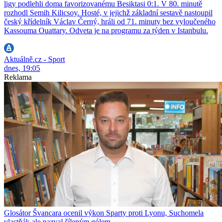
ligy podlehli doma favorizovanému Besiktasi 0:1. V 80. minutě
rozhodl Semih Kilicsoy. Hosté, v jejichž základní sestavě nastoupil
český křídelník Václav Černý, hráli od 71. minuty bez vyloučeného
Kassouma Ouattary. Odveta je na programu za týden v Istanbulu.
Aktuálně.cz - Sport
dnes, 19:05
Reklama
Glosátor Švancara ocenil výkon Sparty proti Lyonu, Suchomela
vlastňák ale nazval šíleným gólem