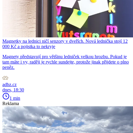
Magnetky na lednici ničí senzory v dveřích. Nová lednička stojí 12
000 Kč a pojistka to nekryje
Magnety představují pro většinu ledniček velkou hrozbu. Pokud je
tam máte i vy, raději je rychle sundejte, protože jinak přijdete o plno
peněz.
adbz.cz
dnes, 18:30
1 min
Reklama