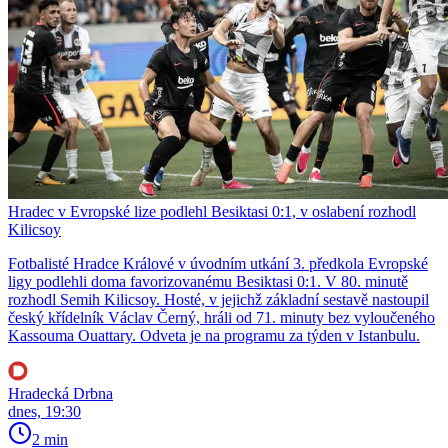
Hradec v Evropské lize podlehl Besiktasi 0:1, v oslabení rozhodl
Kilicsoy
Fotbalisté Hradce Králové v úvodním utkání 3. předkola Evropské
ligy podlehli doma favorizovanému Besiktasi 0:1. V 80. minutě
rozhodl Semih Kilicsoy. Hosté, v jejichž základní sestavě nastoupil
český křídelník Václav Černý, hráli od 71. minuty bez vyloučeného
Kassouma Ouattary. Odveta je na programu za týden v Istanbulu.
Hradecká Drbna
dnes, 19:30
2 min