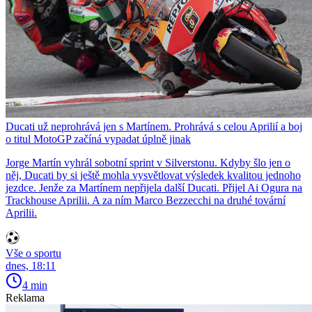
Ducati už neprohrává jen s Martínem. Prohrává s celou Aprilií a boj
o titul MotoGP začíná vypadat úplně jinak
Jorge Martín vyhrál sobotní sprint v Silverstonu. Kdyby šlo jen o
něj, Ducati by si ještě mohla vysvětlovat výsledek kvalitou jednoho
jezdce. Jenže za Martínem nepřijela další Ducati. Přijel Ai Ogura na
Trackhouse Aprilii. A za ním Marco Bezzecchi na druhé tovární
Aprilii.
Vše o sportu
dnes, 18:11
4 min
Reklama