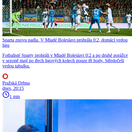
Sparta znovu padla. V Mladé Boleslavi prohrála 0:2, domácí vedou
ligu
Fotbalisté Sparty prohráli v Mladé Boleslavi 0:2 a po druhé porážce
v sezoně mají po třech ligových kolech pouze tři body. Středočeši
vedou tabulku.
Pražská Drbna
dnes, 20:15
1 min