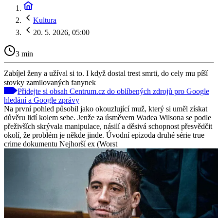
Kultura
20. 5. 2026, 05:00
3 min
Zabíjel ženy a užíval si to. I když dostal trest smrti, do cely mu píší
stovky zamilovaných fanynek
Přidejte si obsah Centrum.cz do oblíbených zdrojů pro Google
hledání a Google zprávy
Na první pohled působil jako okouzlující muž, který si uměl získat
důvěru lidí kolem sebe. Jenže za úsměvem Wadea Wilsona se podle
přeživších skrývala manipulace, násilí a děsivá schopnost přesvědčit
okolí, že problém je někde jinde. Úvodní epizoda druhé série true
crime dokumentu Nejhorší ex (Worst