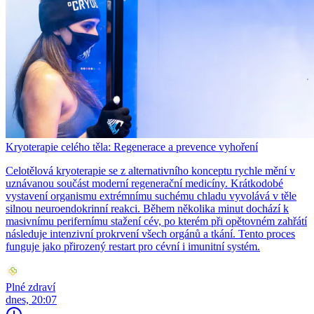
Kryoterapie celého těla: Regenerace a prevence vyhoření
Celotělová kryoterapie se z alternativního konceptu rychle mění v
uznávanou součást moderní regenerační medicíny. Krátkodobé
vystavení organismu extrémnímu suchému chladu vyvolává v těle
silnou neuroendokrinní reakci. Během několika minut dochází k
masivnímu perifernímu stažení cév, po kterém při opětovném zahřátí
následuje intenzivní prokrvení všech orgánů a tkání. Tento proces
funguje jako přirozený restart pro cévní i imunitní systém.
Plné zdraví
dnes, 20:07