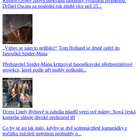
Russell Crowe znovu překvapil fanoušky výraznou proměnou.
Držitel Oscara za poslední rok zhubl více než 25...
„Vůbec se nám to nelíbilo!“ Tom Holland se drsně opřel do
fanoušků Spider-Mana
Představitel Spider-Mana kritizoval fanouškovské předpremiérové
projekce, které podle něj mohly poškodit...
Dcera Lindy Rybové si zahrála mladší verzi své mámy: Nová česká
komedie slibuje divoké prohození těl
Co by se asi tak stalo, kdyby se dvě sedmnáctileté kamarádky z
počátku tisíciletí najednou probudily o...