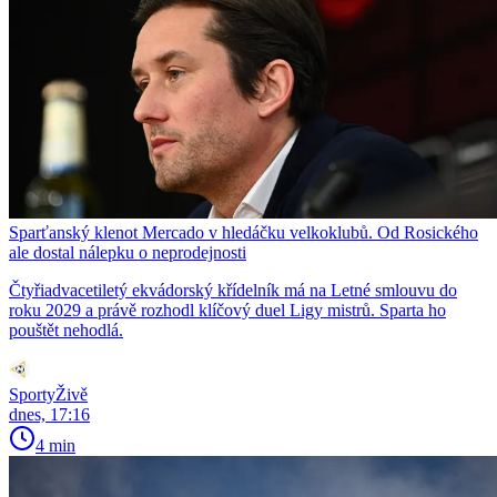
Sparťanský klenot Mercado v hledáčku velkoklubů. Od Rosického
ale dostal nálepku o neprodejnosti
Čtyřiadvacetiletý ekvádorský křídelník má na Letné smlouvu do
roku 2029 a právě rozhodl klíčový duel Ligy mistrů. Sparta ho
pouštět nehodlá.
SportyŽivě
dnes, 17:16
4 min