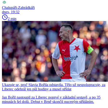
Chalupáři-Zahrádkáři
dnes, 19:32
2 min
Ukazuje se, proč Slavia Bořila odstavila. Tělo už nespolupracuje, za
Liberec odehrál jen půl hodiny a musel střídat
Jan Bořil nastoupil za Liberec poprvé v základní sestavě, a po 35
minutách šel dolů. Debut v Brně skončil nuceným střídáním.