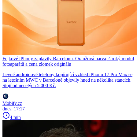
Fejkové iPhony zaplavily Barcelonu. Oranžová barva, široký modul
fotoaparátů a cena zlomek originálu
Levné androidové telefony kopírující vzhled iPhonu 17 Pro Max se
na letošním MWC v Barceloně objevily hned na několika stáncích.
Stojí od necelých 5 000 Kč.
Mobify.cz
dnes, 17:17
4 min