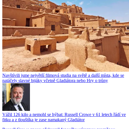
Navštívili jsme největší filmová studia na světě a další místa, kde se
natáčely slavné bijáky včetně Gladiátora nebo Hry o trůny
Vážil 126 kilo a nemohl se hýbat: Russell Crowe v 61 letech řádí ve
fitku a z tlouštíka je zase namakaný Gladiátor