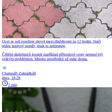
Ocet se solí rozežere plevel mezi dlaždicemi za 12 hodin. Stačí
jeden správný poměr, jinak to nefunguje
Čištění dlažebních kostek například příjezdové cesty nemusí být
velkým problémem. Mnoho prostředků už máte doma.
Chalupáři-Zahrádkáři
dnes, 18:28
2 min