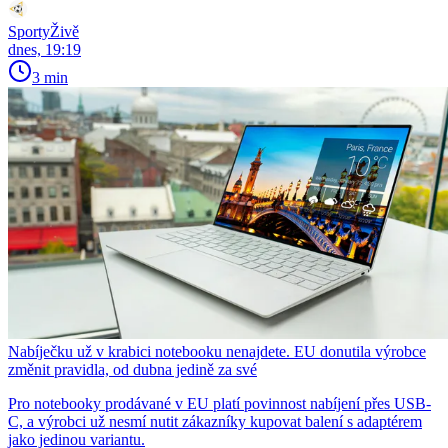
SportyŽivě
dnes, 19:19
3 min
Nabíječku už v krabici notebooku nenajdete. EU donutila výrobce
změnit pravidla, od dubna jedině za své
Pro notebooky prodávané v EU platí povinnost nabíjení přes USB-
C, a výrobci už nesmí nutit zákazníky kupovat balení s adaptérem
jako jedinou variantu.