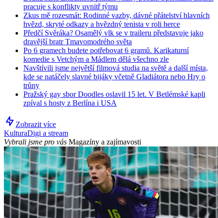
pracuje s konflikty uvnitř týmu
Zkus mě rozesmát: Rodinné vazby, dávné přátelství hlavních
hvězd, skryté odkazy a hvězdný tenista v roli herce
Předčí Svěráka? Osamělý vlk se v traileru představuje jako
dravější bratr Tmavomodrého světa
Po 6 gramech budete potřebovat 6 gramů. Karikaturní
komedie s Vetchým a Mádlem dělá všechno zle
Navštívili jsme největší filmová studia na světě a další místa,
kde se natáčely slavné bijáky včetně Gladiátora nebo Hry o
trůny
Pražský gay sbor Doodles oslavil 15 let. V Betlémské kapli
zpíval s hosty z Berlína i USA
Zobrazit více
Kultura
Digi a stream
Vybrali jsme pro vás
Magazíny a zajímavosti