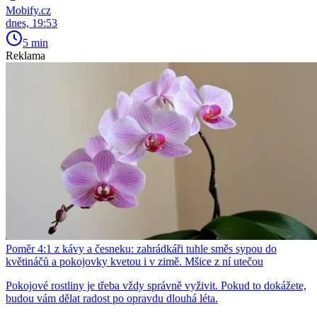
Mobify.cz
dnes, 19:53
5 min
Reklama
Poměr 4:1 z kávy a česneku: zahrádkáři tuhle směs sypou do
květináčů a pokojovky kvetou i v zimě. Mšice z ní utečou
Pokojové rostliny je třeba vždy správně vyživit. Pokud to dokážete,
budou vám dělat radost po opravdu dlouhá léta.