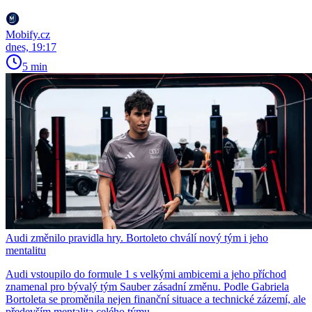
Mobify.cz
dnes, 19:17
5 min
Audi změnilo pravidla hry. Bortoleto chválí nový tým i jeho
mentalitu
Audi vstoupilo do formule 1 s velkými ambicemi a jeho příchod
znamenal pro bývalý tým Sauber zásadní změnu. Podle Gabriela
Bortoleta se proměnila nejen finanční situace a technické zázemí, ale
především mentalita celého týmu.