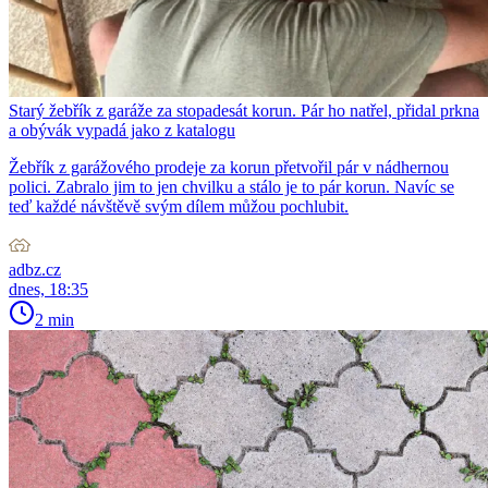
Starý žebřík z garáže za stopadesát korun. Pár ho natřel, přidal prkna
a obývák vypadá jako z katalogu
Žebřík z garážového prodeje za korun přetvořil pár v nádhernou
polici. Zabralo jim to jen chvilku a stálo je to pár korun. Navíc se
teď každé návštěvě svým dílem můžou pochlubit.
adbz.cz
dnes, 18:35
2 min