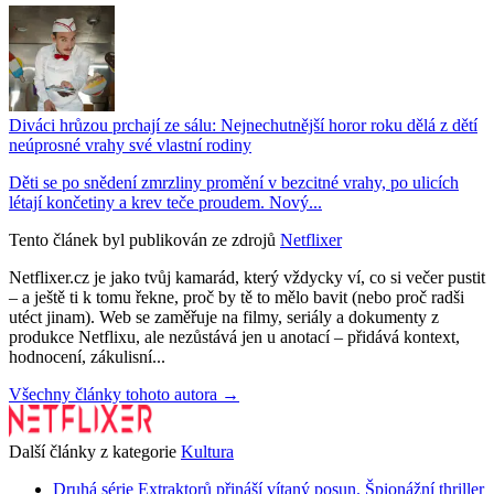
Diváci hrůzou prchají ze sálu: Nejnechutnější horor roku dělá z dětí
neúprosné vrahy své vlastní rodiny
Děti se po snědení zmrzliny promění v bezcitné vrahy, po ulicích
létají končetiny a krev teče proudem. Nový...
Tento článek byl publikován ze zdrojů
Netflixer
Netflixer.cz je jako tvůj kamarád, který vždycky ví, co si večer pustit
– a ještě ti k tomu řekne, proč by tě to mělo bavit (nebo proč radši
utéct jinam). Web se zaměřuje na filmy, seriály a dokumenty z
produkce Netflixu, ale nezůstává jen u anotací – přidává kontext,
hodnocení, zákulisní...
Všechny články tohoto autora →
Další články z kategorie
Kultura
Druhá série Extraktorů přináší vítaný posun. Špionážní thriller