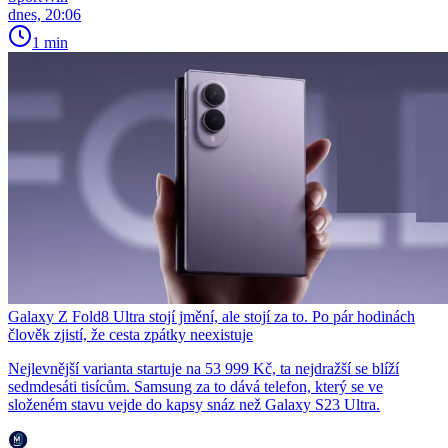
dnes, 20:06
1 min
Galaxy Z Fold8 Ultra stojí jmění, ale stojí za to. Po pár hodinách
člověk zjistí, že cesta zpátky neexistuje
Nejlevnější varianta startuje na 53 999 Kč, ta nejdražší se blíží
sedmdesáti tisícům. Samsung za to dává telefon, který se ve
složeném stavu vejde do kapsy snáz než Galaxy S23 Ultra.