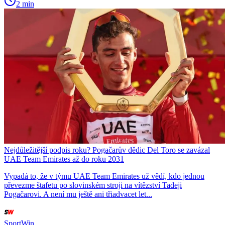
2 min
Nejdůležitější podpis roku? Pogačarův dědic Del Toro se zavázal
UAE Team Emirates až do roku 2031
Vypadá to, že v týmu UAE Team Emirates už vědí, kdo jednou
převezme štafetu po slovinském stroji na vítězství Tadeji
Pogačarovi. A není mu ještě ani třiadvacet let...
SportWin