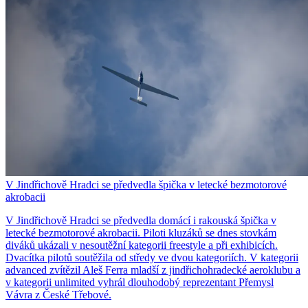
V Jindřichově Hradci se předvedla špička v letecké bezmotorové
akrobacii
V Jindřichově Hradci se předvedla domácí i rakouská špička v
letecké bezmotorové akrobacii. Piloti kluzáků se dnes stovkám
diváků ukázali v nesoutěžní kategorii freestyle a při exhibicích.
Dvacítka pilotů soutěžila od středy ve dvou kategoriích. V kategorii
advanced zvítězil Aleš Ferra mladší z jindřichohradecké aeroklubu a
v kategorii unlimited vyhrál dlouhodobý reprezentant Přemysl
Vávra z České Třebové.