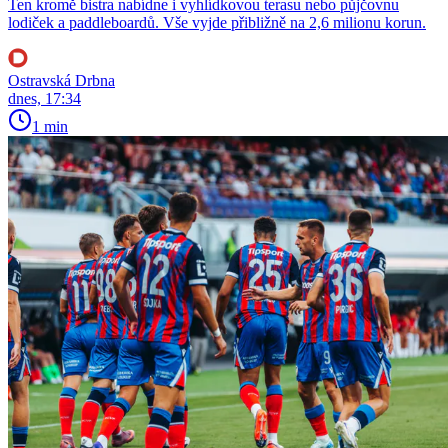
Ten kromě bistra nabídne i vyhlídkovou terasu nebo půjčovnu
lodiček a paddleboardů. Vše vyjde přibližně na 2,6 milionu korun.
Ostravská Drbna
dnes, 17:34
1 min