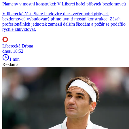
Plameny v mostní konstrukci: V Liberci hořel příbytek bezdomovců
V liberecké části Staré Pavlovice dnes večer hořel příbytek
bezdomovců vybudovaný přímo uvnitř mostní konstrukce. Zásah
profesionálních jednotek zamezil dalším škodám a požár se podařilo
rychle zlikvidovat.
Liberecká Drbna
dnes, 18:52
1 min
Reklama