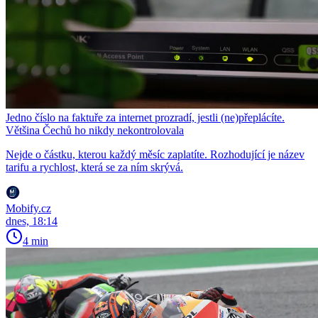
Jedno číslo na faktuře za internet prozradí, jestli (ne)přeplácíte.
Většina Čechů ho nikdy nekontrolovala
Nejde o částku, kterou každý měsíc zaplatíte. Rozhodující je název
tarifu a rychlost, která se za ním skrývá.
Mobify.cz
dnes, 18:14
4 min