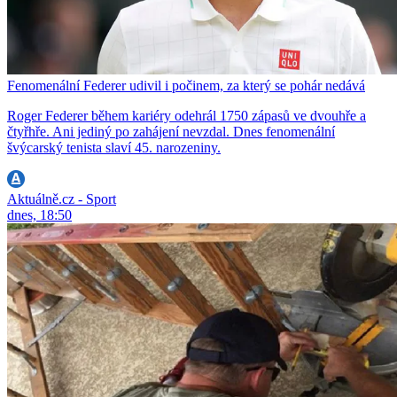
Fenomenální Federer udivil i počinem, za který se pohár nedává
Roger Federer během kariéry odehrál 1750 zápasů ve dvouhře a
čtyřhře. Ani jediný po zahájení nevzdal. Dnes fenomenální
švýcarský tenista slaví 45. narozeniny.
Aktuálně.cz - Sport
dnes, 18:50