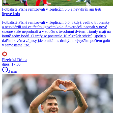
Fotbalisté Plzně remizovali v Teplicích 5:5 a nevyhráli ani třetí
ligové kolo
Fotbalisté Plzně remizovali v Teplicích 5:5, i když vedli o tři branky,
a nezvítězili ani ve třetím ligovém kole. Severočeši naopak v nové
sezoně stále neprohráli a v součtu s úvodními dvěma triumfy mají na
kontě sedm bodů. O trefy se postaralo 10 různých střelců, spolu s
dalšími dvěma zápasy jde o utkání s druhým nejvyšším počtem gólů
v samostatné lize.
Plzeňská Drbna
dnes, 17:30
3 min