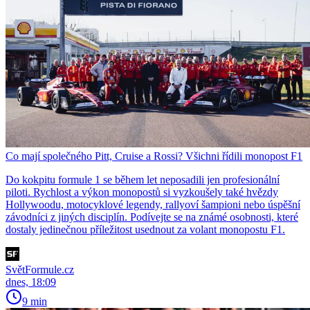
Co mají společného Pitt, Cruise a Rossi? Všichni řídili monopost F1
Do kokpitu formule 1 se během let neposadili jen profesionální
piloti. Rychlost a výkon monopostů si vyzkoušely také hvězdy
Hollywoodu, motocyklové legendy, rallyoví šampioni nebo úspěšní
závodníci z jiných disciplín. Podívejte se na známé osobnosti, které
dostaly jedinečnou příležitost usednout za volant monopostu F1.
SvětFormule.cz
dnes, 18:09
9 min