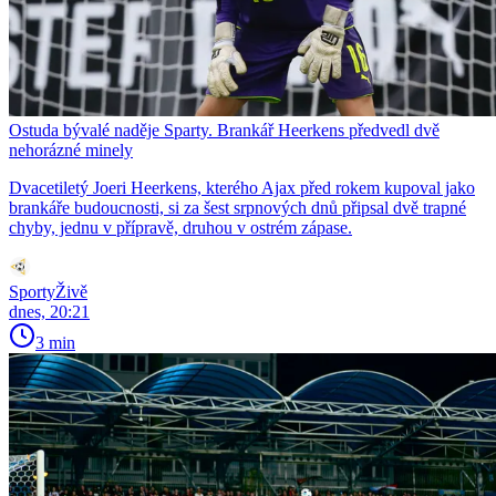
Ostuda bývalé naděje Sparty. Brankář Heerkens předvedl dvě
nehorázné minely
Dvacetiletý Joeri Heerkens, kterého Ajax před rokem kupoval jako
brankáře budoucnosti, si za šest srpnových dnů připsal dvě trapné
chyby, jednu v přípravě, druhou v ostrém zápase.
SportyŽivě
dnes, 20:21
3 min