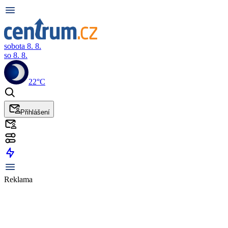
sobota 8. 8.
so 8. 8.
22°C
Přihlášení
Reklama