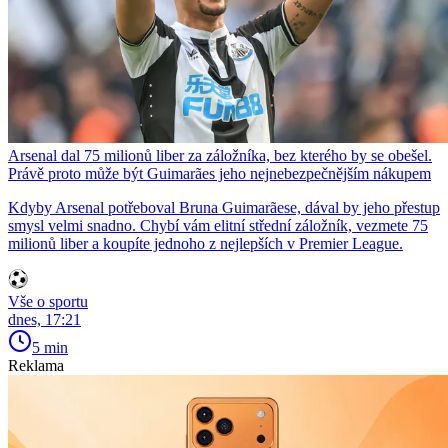
Arsenal dal 75 milionů liber za záložníka, bez kterého by se obešel.
Právě proto může být Guimarães jeho nejnebezpečnějším nákupem
Kdyby Arsenal potřeboval Bruna Guimarãese, dával by jeho přestup
smysl velmi snadno. Chybí vám elitní střední záložník, vezmete 75
milionů liber a koupíte jednoho z nejlepších v Premier League.
Vše o sportu
dnes, 17:21
5 min
Reklama