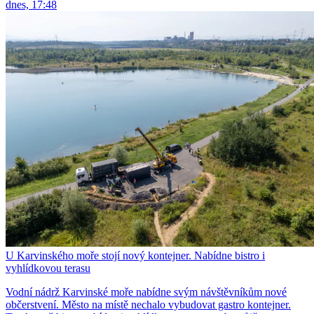
dnes, 17:48
U Karvinského moře stojí nový kontejner. Nabídne bistro i
vyhlídkovou terasu
Vodní nádrž Karvinské moře nabídne svým návštěvníkům nové
občerstvení. Město na místě nechalo vybudovat gastro kontejner.