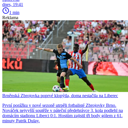
dnes, 19:41
1 min
Reklama
Brněnská Zbrojovka poprvé klopýtla, doma nestačila na Liberec
První porážku v nové sezoně utrpěli fotbalisté Zbrojovky Brno.
Nováček nejvyšší soutěže v páteční předehrávce 3. kola podlehl na
domácím stadionu Liberci 0:1. Hostům zajistil tři body gólem z 61.
minuty Patrik Dulay.