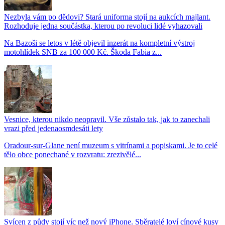
Nezbyla vám po dědovi? Stará uniforma stojí na aukcích majlant.
Rozhoduje jedna součástka, kterou po revoluci lidé vyhazovali
Na Bazoši se letos v létě objevil inzerát na kompletní výstroj
motohlídek SNB za 100 000 Kč. Škoda Fabia z...
Vesnice, kterou nikdo neopravil. Vše zůstalo tak, jak to zanechali
vrazi před jedenaosmdesáti lety
Oradour-sur-Glane není muzeum s vitrínami a popiskami. Je to celé
tělo obce ponechané v rozvratu: zrezivělé...
Svícen z půdy stojí víc než nový iPhone. Sběratelé loví cínové kusy