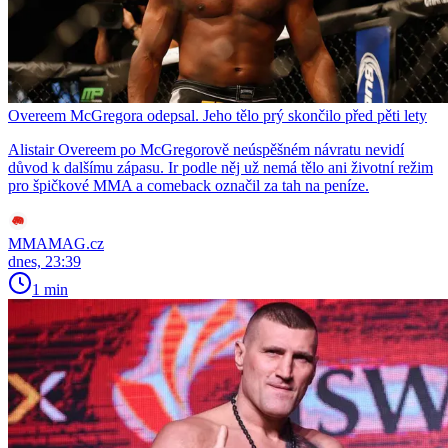
Overeem McGregora odepsal. Jeho tělo prý skončilo před pěti lety
Alistair Overeem po McGregorově neúspěšném návratu nevidí
důvod k dalšímu zápasu. Ir podle něj už nemá tělo ani životní režim
pro špičkové MMA a comeback označil za tah na peníze.
MMAMAG.cz
dnes, 23:39
1 min