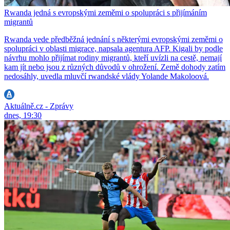
Rwanda jedná s evropskými zeměmi o spolupráci s přijímáním
migrantů
Rwanda vede předběžná jednání s některými evropskými zeměmi o
spolupráci v oblasti migrace, napsala agentura AFP. Kigali by podle
návrhu mohlo přijímat rodiny migrantů, kteří uvízli na cestě, nemají
kam jít nebo jsou z různých důvodů v ohrožení. Země dohody zatím
nedosáhly, uvedla mluvčí rwandské vlády Yolande Makoloová.
Aktuálně.cz - Zprávy
dnes, 19:30