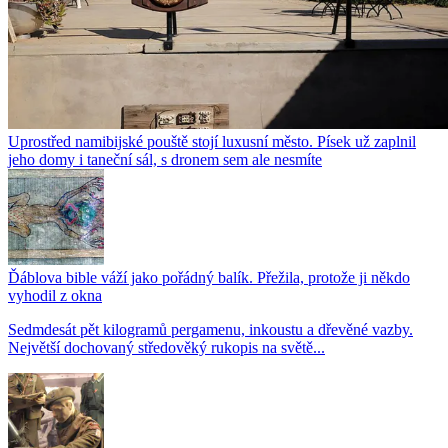
Uprostřed namibijské pouště stojí luxusní město. Písek už zaplnil
jeho domy i taneční sál, s dronem sem ale nesmíte
Ďáblova bible váží jako pořádný balík. Přežila, protože ji někdo
vyhodil z okna
Sedmdesát pět kilogramů pergamenu, inkoustu a dřevěné vazby.
Největší dochovaný středověký rukopis na světě...