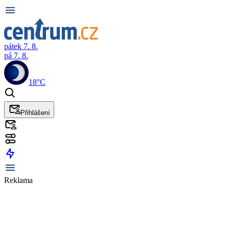
pátek 7. 8.
pá 7. 8.
18°C
Přihlášení
Reklama