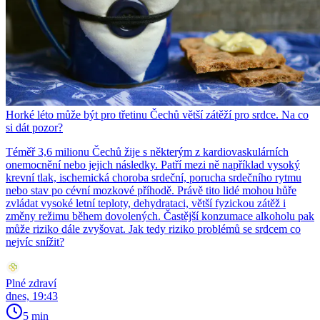
Horké léto může být pro třetinu Čechů větší zátěží pro srdce. Na co
si dát pozor?
Téměř 3,6 milionu Čechů žije s některým z kardiovaskulárních
onemocnění nebo jejich následky. Patří mezi ně například vysoký
krevní tlak, ischemická choroba srdeční, porucha srdečního rytmu
nebo stav po cévní mozkové příhodě. Právě tito lidé mohou hůře
zvládat vysoké letní teploty, dehydrataci, větší fyzickou zátěž i
změny režimu během dovolených. Častější konzumace alkoholu pak
může riziko dále zvyšovat. Jak tedy riziko problémů se srdcem co
nejvíc snížit?
Plné zdraví
dnes, 19:43
5 min