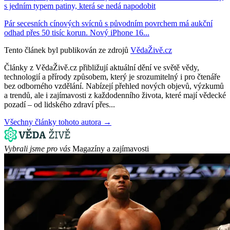
s jedním typem patiny, která se nedá napodobit
Pár secesních cínových svícnů s původním povrchem má aukční
odhad přes 50 tisíc korun. Nový iPhone 16...
Tento článek byl publikován ze zdrojů
VědaŽivě.cz
Články z VědaŽivě.cz přibližují aktuální dění ve světě vědy,
technologií a přírody způsobem, který je srozumitelný i pro čtenáře
bez odborného vzdělání. Nabízejí přehled nových objevů, výzkumů
a trendů, ale i zajímavosti z každodenního života, které mají vědecké
pozadí – od lidského zdraví přes...
Všechny články tohoto autora →
Vybrali jsme pro vás
Magazíny a zajímavosti