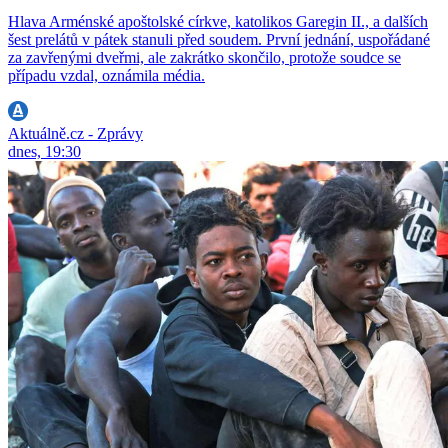
Hlava Arménské apoštolské církve, katolikos Garegin II., a dalších
šest prelátů v pátek stanuli před soudem. První jednání, uspořádané
za zavřenými dveřmi, ale zakrátko skončilo, protože soudce se
případu vzdal, oznámila média.
Aktuálně.cz - Zprávy
dnes, 19:30