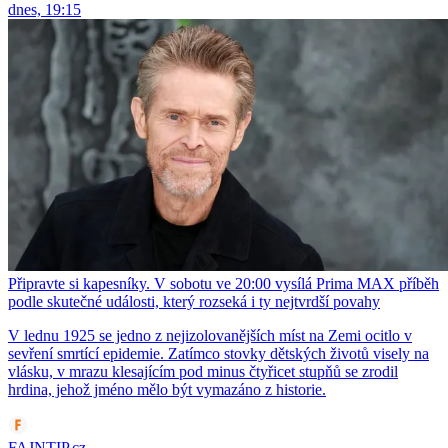
dnes, 19:15
Připravte si kapesníky. V sobotu ve 20:00 vysílá Prima MAX příběh
podle skutečné události, který rozseká i ty nejtvrdší povahy
V lednu 1925 se jedno z nejizolovanějších míst na Zemi ocitlo v
sevření smrtící epidemie. Zatímco stovky dětských životů visely na
vlásku, v mrazu klesajícím pod minus čtyřicet stupňů se zrodil
hrdina, jehož jméno mělo být vymazáno z historie.
FAJNTIP.cz