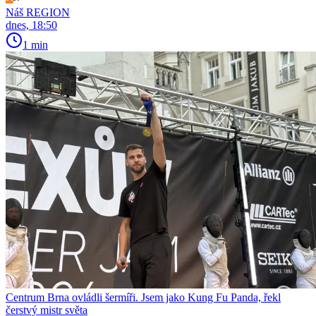
Náš REGION
dnes, 18:50
1 min
Centrum Brna ovládli šermíři. Jsem jako Kung Fu Panda, řekl
čerstvý mistr světa