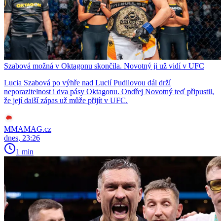
Szabová možná v Oktagonu skončila. Novotný ji už vidí v UFC
Lucia Szabová po výhře nad Lucií Pudilovou dál drží
neporazitelnost i dva pásy Oktagonu. Ondřej Novotný teď připustil,
že její další zápas už může přijít v UFC.
MMAMAG.cz
dnes, 23:26
1 min