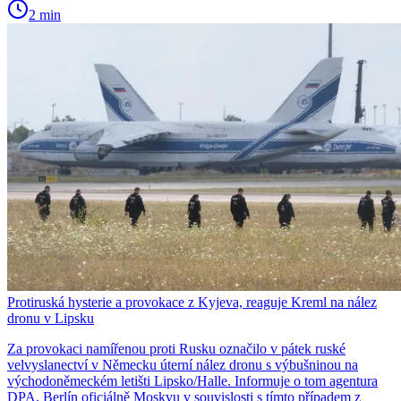
2 min
Protiruská hysterie a provokace z Kyjeva, reaguje Kreml na nález
dronu v Lipsku
Za provokaci namířenou proti Rusku označilo v pátek ruské
velvyslanectví v Německu úterní nález dronu s výbušninou na
východoněmeckém letišti Lipsko/Halle. Informuje o tom agentura
DPA. Berlín oficiálně Moskvu v souvislosti s tímto případem z