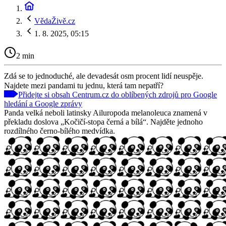
VědaŽivě.cz
1. 8. 2025, 05:15
2 min
Zdá se to jednoduché, ale devadesát osm procent lidí neuspěje.
Najdete mezi pandami tu jednu, která tam nepatří?
Přidejte si obsah Centrum.cz do oblíbených zdrojů pro Google
hledání a Google zprávy
Panda velká neboli latinsky Ailuropoda melanoleuca znamená v
překladu doslova „Kočičí-stopa černá a bílá“. Najděte jednoho
rozdílného černo-bílého medvídka.