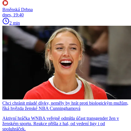
Brněnská Drbna
dnes, 19:40
2 min
Chci chránit mladé dívky, neměly by hrát proti biologickým mužům,
říká hvězda ženské NBA Cunninghamová
Aktivní hráčka WNBA veřejně odmítla účast transgender žen v
ženském sportu. Reakce přišla z hal, od vedení ligy i od
spoluhráček.