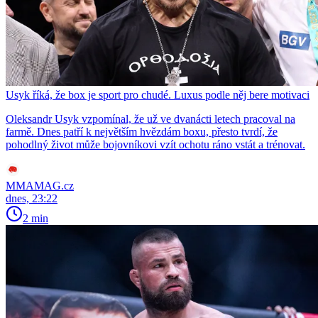
Usyk říká, že box je sport pro chudé. Luxus podle něj bere motivaci
Oleksandr Usyk vzpomínal, že už ve dvanácti letech pracoval na
farmě. Dnes patří k největším hvězdám boxu, přesto tvrdí, že
pohodlný život může bojovníkovi vzít ochotu ráno vstát a trénovat.
MMAMAG.cz
dnes, 23:22
2 min