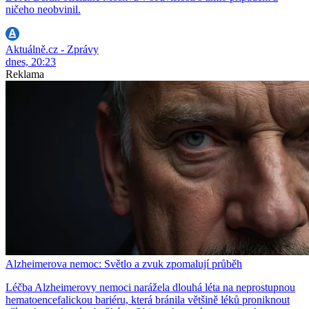
ničeho neobvinil.
Aktuálně.cz - Zprávy
dnes, 20:23
Reklama
Alzheimerova nemoc: Světlo a zvuk zpomalují průběh
Léčba Alzheimerovy nemoci narážela dlouhá léta na neprostupnou
hematoencefalickou bariéru, která bránila většině léků proniknout