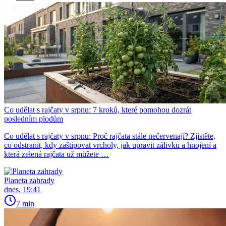
Co udělat s rajčaty v srpnu: 7 kroků, které pomohou dozrát
posledním plodům
Co udělat s rajčaty v srpnu: Proč rajčata stále nečervenají? Zjistěte,
co odstranit, kdy zaštipovat vrcholy, jak upravit zálivku a hnojení a
která zelená rajčata už můžete …
Planeta zahrady
dnes, 19:41
7 min