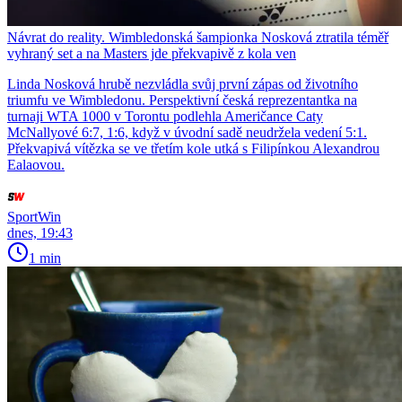
Návrat do reality. Wimbledonská šampionka Nosková ztratila téměř
vyhraný set a na Masters jde překvapivě z kola ven
Linda Nosková hrubě nezvládla svůj první zápas od životního
triumfu ve Wimbledonu. Perspektivní česká reprezentantka na
turnaji WTA 1000 v Torontu podlehla Američance Caty
McNallyové 6:7, 1:6, když v úvodní sadě neudržela vedení 5:1.
Překvapivá vítězka se ve třetím kole utká s Filipínkou Alexandrou
Ealaovou.
SportWin
dnes, 19:43
1 min