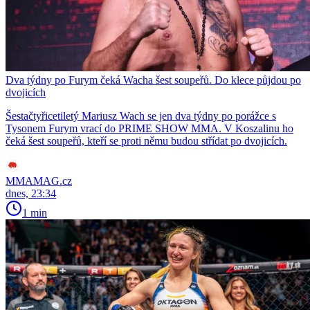
Dva týdny po Furym čeká Wacha šest soupeřů. Do klece půjdou po
dvojicích
Šestačtyřicetiletý Mariusz Wach se jen dva týdny po porážce s
Tysonem Furym vrací do PRIME SHOW MMA. V Koszalinu ho
čeká šest soupeřů, kteří se proti němu budou střídat po dvojicích.
MMAMAG.cz
dnes, 23:34
1 min