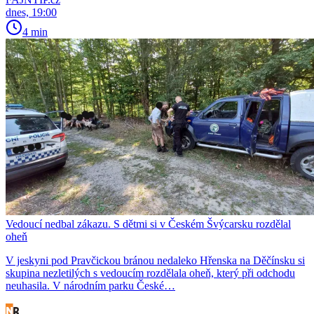
dnes, 19:00
4 min
Vedoucí nedbal zákazu. S dětmi si v Českém Švýcarsku rozdělal
oheň
V jeskyni pod Pravčickou bránou nedaleko Hřenska na Děčínsku si
skupina nezletilých s vedoucím rozdělala oheň, který při odchodu
neuhasila. V národním parku České…