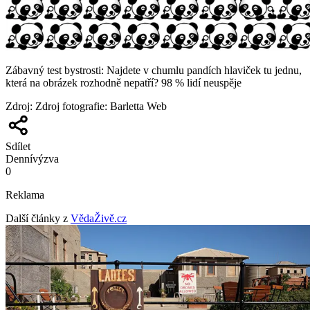
Zábavný test bystrosti: Najdete v chumlu pandích hlaviček tu jednu,
která na obrázek rozhodně nepatří? 98 % lidí neuspěje
Zdroj
:
Zdroj fotografie: Barletta Web
Sdílet
Denní
výzva
0
Reklama
Další články z
VědaŽivě.cz