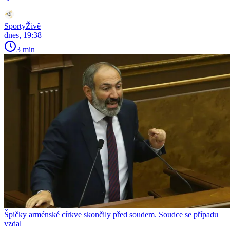
SportyŽivě
dnes, 19:38
3 min
Špičky arménské církve skončily před soudem. Soudce se případu
vzdal