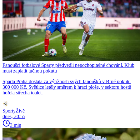
Fanoušci fotbalové Sparty předvedli nepochopitelné chování. Klub
musí zaplatit tučnou pokutu
Sparta Praha dostala za výtržnosti svých fanoušků v Brně pokutu
300 000 Kč. Světlice letěly směrem k hrací ploše, v sektoru hostů
hořela střecha toalet.
SportyŽivě
dnes, 20:55
3 min