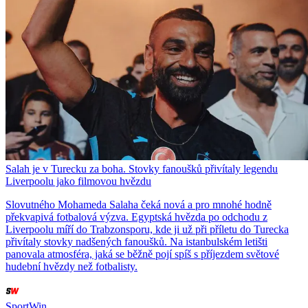
Salah je v Turecku za boha. Stovky fanoušků přivítaly legendu
Liverpoolu jako filmovou hvězdu
Slovutného Mohameda Salaha čeká nová a pro mnohé hodně
překvapivá fotbalová výzva. Egyptská hvězda po odchodu z
Liverpoolu míří do Trabzonsporu, kde ji už při příletu do Turecka
přivítaly stovky nadšených fanoušků. Na istanbulském letišti
panovala atmosféra, jaká se běžně pojí spíš s příjezdem světové
hudební hvězdy než fotbalisty.
SportWin