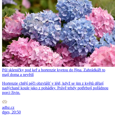
Půl skleničky pod keř a hortenzie kvetou do října. Zahrádkáři to
mají doma a nevědí
Hortenzie chtějí péči obzvlášť v létě, když se jim z květů dělají
nadýchané koule jako z pohádky. Právě tehdy potřebují pořádnou
porci živin.
adbz.cz
dnes, 20:50