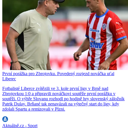
První porážka pro Zbrojovku. Povedený rozjezd nováčka uťal
Liberec
Fotbalisté Liberce zvítězili ve 3. kole první ligy v Brně nad
Zbrojovkou 1:0 a připravili nováčkovi soutěže první porážku v
soutěži. O výhře Slovanu rozhodl po hodině hry slovenský záložník
Patrik Dulay. Brňané tak nenavázali na výtečný start do ligy, kdy
zdolali Spartu a remizovali v Plzni.
Aktuálně.cz - Sport