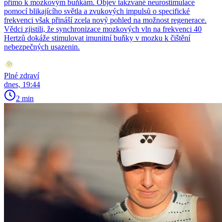
přímo k mozkovým buňkám. Objev takzvané neurostimulace
pomocí blikajícího světla a zvukových impulsů o specifické
frekvenci však přináší zcela nový pohled na možnost regenerace.
Vědci zjistili, že synchronizace mozkových vln na frekvenci 40
Hertzů dokáže stimulovat imunitní buňky v mozku k čištění
nebezpečných usazenin.
Plné zdraví
dnes, 19:44
2 min