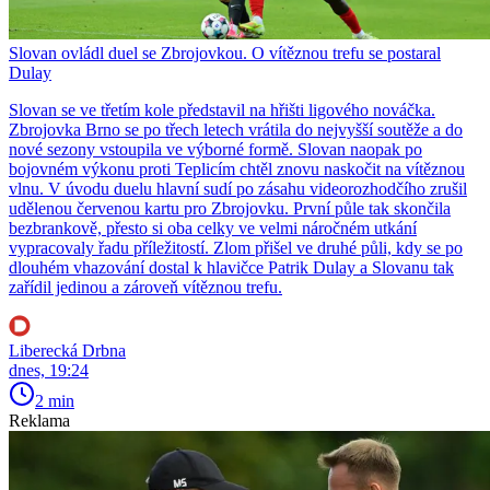
Slovan ovládl duel se Zbrojovkou. O vítěznou trefu se postaral
Dulay
Slovan se ve třetím kole představil na hřišti ligového nováčka.
Zbrojovka Brno se po třech letech vrátila do nejvyšší soutěže a do
nové sezony vstoupila ve výborné formě. Slovan naopak po
bojovném výkonu proti Teplicím chtěl znovu naskočit na vítěznou
vlnu. V úvodu duelu hlavní sudí po zásahu videorozhodčího zrušil
udělenou červenou kartu pro Zbrojovku. První půle tak skončila
bezbrankově, přesto si oba celky ve velmi náročném utkání
vypracovaly řadu příležitostí. Zlom přišel ve druhé půli, kdy se po
dlouhém vhazování dostal k hlavičce Patrik Dulay a Slovanu tak
zařídil jedinou a zároveň vítěznou trefu.
Liberecká Drbna
dnes, 19:24
2 min
Reklama