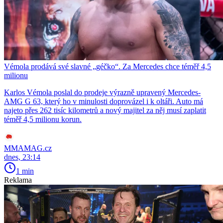
Vémola prodává své slavné „géčko“. Za Mercedes chce téměř 4,5
milionu
Karlos Vémola poslal do prodeje výrazně upravený Mercedes-
AMG G 63, který ho v minulosti doprovázel i k oltáři. Auto má
najeto přes 262 tisíc kilometrů a nový majitel za něj musí zaplatit
téměř 4,5 milionu korun.
MMAMAG.cz
dnes, 23:14
1 min
Reklama