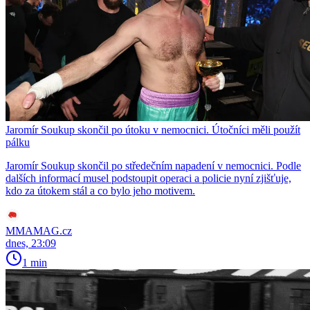
Jaromír Soukup skončil po útoku v nemocnici. Útočníci měli použít
pálku
Jaromír Soukup skončil po středečním napadení v nemocnici. Podle
dalších informací musel podstoupit operaci a policie nyní zjišťuje,
kdo za útokem stál a co bylo jeho motivem.
MMAMAG.cz
dnes, 23:09
1 min