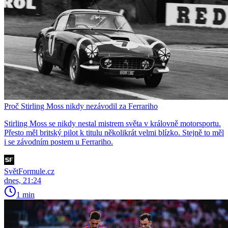
Proč Stirling Moss nikdy nezávodil za Ferrariho
Stirling Moss se nikdy nestal mistrem světa v královně motorsportu.
Přesto měl britský pilot k titulu několikrát velmi blízko. Stejně to měl
i se závodním postem u Ferrariho.
SvětFormule.cz
dnes, 21:24
1 min