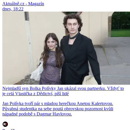
Aktuálně.cz - Magazín
dnes, 18:22
Nejmladší syn Bolka Polívky Jan ukázal svou partnerku. Vždyť to
je celá Vlastička z Dědictví, píší lidé
Jan Polívka tvoří pár s mladou herečkou Anetou Kalertovou.
Půvabná studentka na sebe poutá obrovskou pozornost kvůli
nápadné podobě s Dagmar Havlovou.