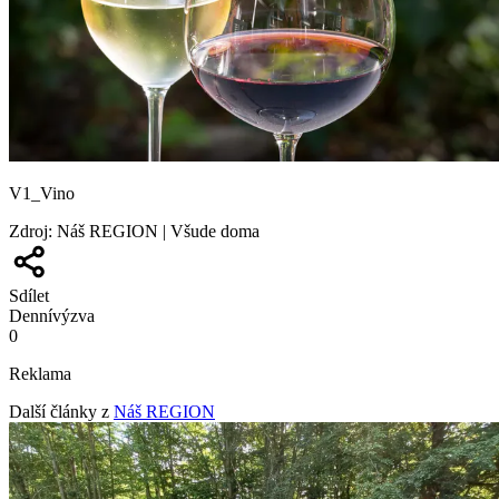
V1_Vino
Zdroj
:
Náš REGION | Všude doma
Sdílet
Denní
výzva
0
Reklama
Další články z
Náš REGION