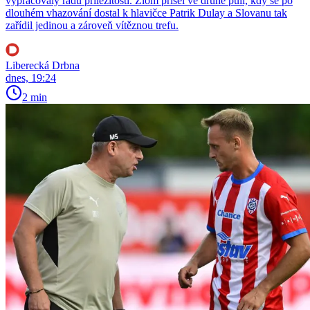
vypracovaly řadu příležitostí. Zlom přišel ve druhé půli, kdy se po
dlouhém vhazování dostal k hlavičce Patrik Dulay a Slovanu tak
zařídil jedinou a zároveň vítěznou trefu.
Liberecká Drbna
dnes, 19:24
2 min