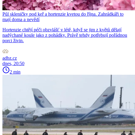
Půl skleničky pod keř a hortenzie kvetou do října. Zahrádkáři to
mají doma a nevědí
Hortenzie chtějí péči obzvlášť v létě, když se jim z květů dělají
nadýchané koule jako z pohádky. Právě tehdy potřebují pořádnou
porci živin.
adbz.cz
dnes, 20:50
2 min