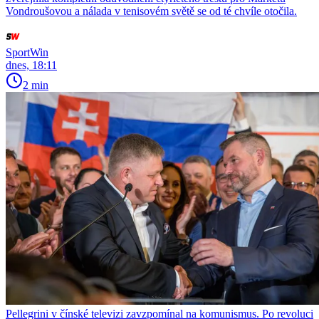
Vondroušovou a nálada v tenisovém světě se od té chvíle otočila.
SportWin
dnes, 18:11
2 min
Pellegrini v čínské televizi zavzpomínal na komunismus. Po revoluci