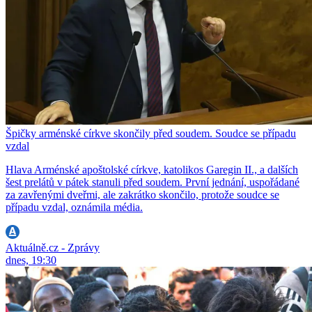
Špičky arménské církve skončily před soudem. Soudce se případu
vzdal
Hlava Arménské apoštolské církve, katolikos Garegin II., a dalších
šest prelátů v pátek stanuli před soudem. První jednání, uspořádané
za zavřenými dveřmi, ale zakrátko skončilo, protože soudce se
případu vzdal, oznámila média.
Aktuálně.cz - Zprávy
dnes, 19:30