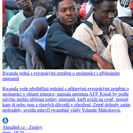
Rwanda jedná s evropskými zeměmi o spolupráci s přijímáním
migrantů
Rwanda vede předběžná jednání s některými evropskými zeměmi o
spolupráci v oblasti migrace, napsala agentura AFP. Kigali by podle
návrhu mohlo přijímat rodiny migrantů, kteří uvízli na cestě, nemají
kam jít nebo jsou z různých důvodů v ohrožení. Země dohody zatím
nedosáhly, uvedla mluvčí rwandské vlády Yolande Makoloová.
Aktuálně.cz - Zprávy
dnes, 19:30