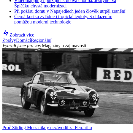
Videomapping i pulzující srdcová chodba. Jeskyně Na
Špičáku chystá modernizaci
Při požáru domu v Napajedlech jeden člověk utrpěl zranění
Černá kostka zvládne i tropické teploty. S chlazením
pomůžou moderní technologie
Zobrazit více
Zprávy
Domácí
Regionální
Vybrali jsme pro vás
Magazíny a zajímavosti
Proč Stirling Moss nikdy nezávodil za Ferrariho