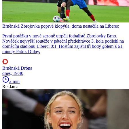
Brněnská Zbrojovka poprvé klopýtla, doma nestačila na Liberec
První porážku v nové sezoně utrpěli fotbalisté Zbrojovky Brno.
Nováček nejvyšší soutěže v páteční předehrávce 3. kola podlehl na
domácím stadionu Liberci 0:1. Hostům zajistil tři body gólem z 61.
minuty Patrik Dulay.
Brněnská Drbna
dnes, 19:40
2 min
Reklama