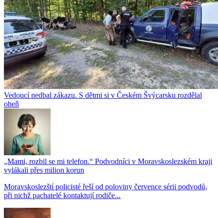
Vedoucí nedbal zákazu. S dětmi si v Českém Švýcarsku rozdělal
oheň
„Mami, rozbil se mi telefon.“ Podvodníci v Moravskoslezském kraji
vylákali přes milion korun
Moravskoslezští policisté řeší od poloviny července sérii podvodů,
při nichž pachatelé kontaktují rodiče...