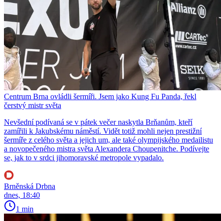
Centrum Brna ovládli šermíři. Jsem jako Kung Fu Panda, řekl
čerstvý mistr světa
Nevšední podívaná se v pátek večer naskytla Brňanům, kteří
zamířili k Jakubskému náměstí. Vidět totiž mohli nejen prestižní
šermíře z celého světa a jejich um, ale také olympijského medailistu
a novopečeného mistra světa Alexandera Choupenitche. Podívejte
se, jak to v srdci jihomoravské metropole vypadalo.
Brněnská Drbna
dnes, 18:40
1 min