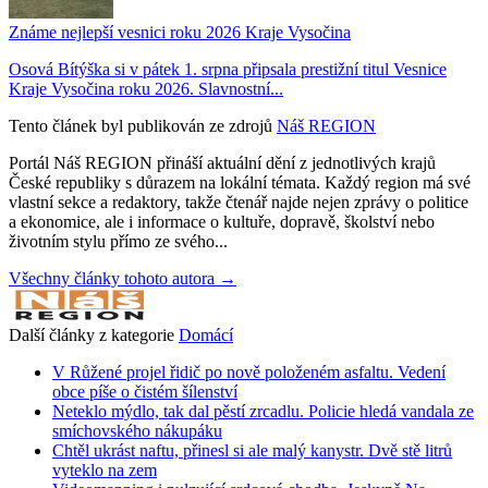
Známe nejlepší vesnici roku 2026 Kraje Vysočina
Osová Bítýška si v pátek 1. srpna připsala prestižní titul Vesnice
Kraje Vysočina roku 2026. Slavnostní...
Tento článek byl publikován ze zdrojů
Náš REGION
Portál Náš REGION přináší aktuální dění z jednotlivých krajů
České republiky s důrazem na lokální témata. Každý region má své
vlastní sekce a redaktory, takže čtenář najde nejen zprávy o politice
a ekonomice, ale i informace o kultuře, dopravě, školství nebo
životním stylu přímo ze svého...
Všechny články tohoto autora →
Další články z kategorie
Domácí
V Růžené projel řidič po nově položeném asfaltu. Vedení
obce píše o čistém šílenství
Neteklo mýdlo, tak dal pěstí zrcadlu. Policie hledá vandala ze
smíchovského nákupáku
Chtěl ukrást naftu, přinesl si ale malý kanystr. Dvě stě litrů
vyteklo na zem