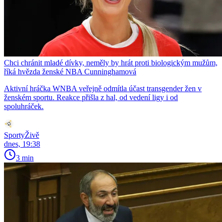
Chci chránit mladé dívky, neměly by hrát proti biologickým mužům,
říká hvězda ženské NBA Cunninghamová
Aktivní hráčka WNBA veřejně odmítla účast transgender žen v
ženském sportu. Reakce přišla z hal, od vedení ligy i od
spoluhráček.
SportyŽivě
dnes, 19:38
3 min