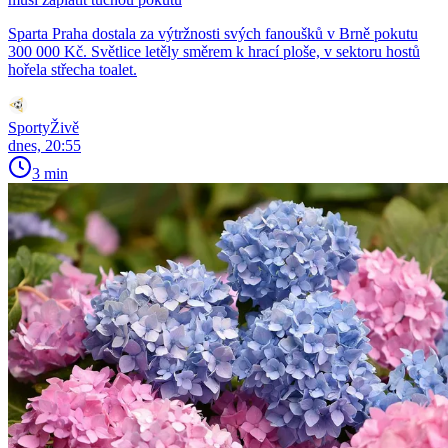
Sparta Praha dostala za výtržnosti svých fanoušků v Brně pokutu
300 000 Kč. Světlice letěly směrem k hrací ploše, v sektoru hostů
hořela střecha toalet.
SportyŽivě
dnes, 20:55
3 min