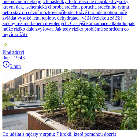
onemocnění nebo jejich následky. Patří mezi ně například vysoký
krevní tlak, ischemická choroba srdeční, porucha srdečního rytmu
nebo stav po cévní mozkové příhodě. Právě tito lidé mohou hůře
zvládat vysoké letní teploty, dehydrataci, větší fyzickou zátěž i
změny režimu během dovolených. Častější konzumace alkoholu pak
může riziko dále zvyšovat. Jak tedy riziko problémů se srdcem co
nejvíc snížit?
Plné zdraví
dnes, 19:43
5 min
Co udělat s rajčaty v srpnu: 7 kroků, které pomohou dozrát