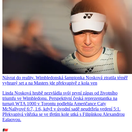
Návrat do reality. Wimbledonská šampionka Nosková ztratila téměř
vyhraný set a na Masters jde překvapivě z kola ven
Linda Nosková hrubě nezvládla svůj první zápas od životního
triumfu ve Wimbledonu. Perspektivní česká reprezentantka na
turnaji WTA 1000 v Torontu podlehla Američance Caty
McNallyové 6:7, 1:6, když v úvodní sadě neudržela vedení 5:1.
Překvapivá vítězka se ve třetím kole utká s Filipínkou Alexandrou
Ealaovou.