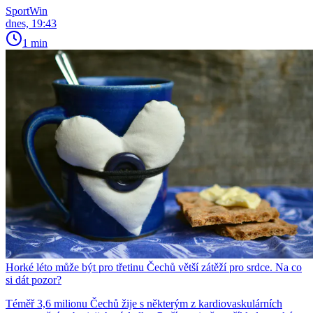
SportWin
dnes, 19:43
1 min
Horké léto může být pro třetinu Čechů větší zátěží pro srdce. Na co
si dát pozor?
Téměř 3,6 milionu Čechů žije s některým z kardiovaskulárních