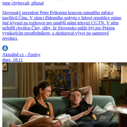
jsme chybovali, přiznal
Slovenský prezident Peter Pellegrini koncem minulého měsíce
navštívil Čínu. V rámci třídenního pobytu v lidové republice mimo
jiné kývnul na rozhovor pro tamější státní televizi CGTN. V něm
nešetřil chválou Číny, sliby, že Slovensko může být pro Peking
vynikajícím prostředníkem, a zkritizoval vývoj po sametové
revoluci.
Aktuálně.cz - Zprávy
dnes, 18:11