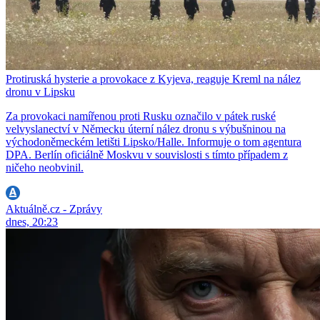
Protiruská hysterie a provokace z Kyjeva, reaguje Kreml na nález
dronu v Lipsku
Za provokaci namířenou proti Rusku označilo v pátek ruské
velvyslanectví v Německu úterní nález dronu s výbušninou na
východoněmeckém letišti Lipsko/Halle. Informuje o tom agentura
DPA. Berlín oficiálně Moskvu v souvislosti s tímto případem z
ničeho neobvinil.
Aktuálně.cz - Zprávy
dnes, 20:23