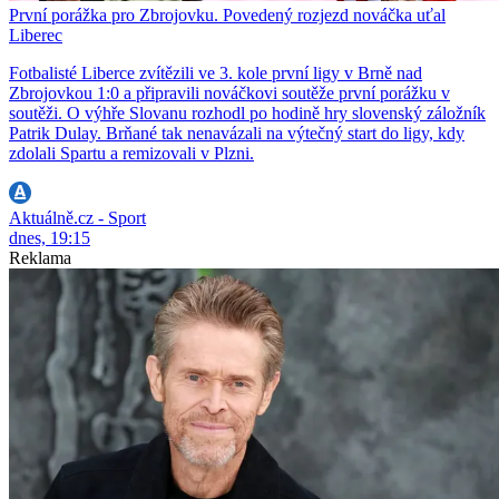
První porážka pro Zbrojovku. Povedený rozjezd nováčka uťal
Liberec
Fotbalisté Liberce zvítězili ve 3. kole první ligy v Brně nad
Zbrojovkou 1:0 a připravili nováčkovi soutěže první porážku v
soutěži. O výhře Slovanu rozhodl po hodině hry slovenský záložník
Patrik Dulay. Brňané tak nenavázali na výtečný start do ligy, kdy
zdolali Spartu a remizovali v Plzni.
Aktuálně.cz - Sport
dnes, 19:15
Reklama