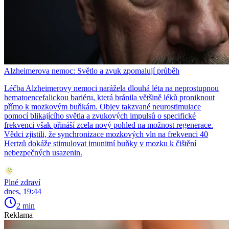
Alzheimerova nemoc: Světlo a zvuk zpomalují průběh
Léčba Alzheimerovy nemoci narážela dlouhá léta na neprostupnou
hematoencefalickou bariéru, která bránila většině léků proniknout
přímo k mozkovým buňkám. Objev takzvané neurostimulace
pomocí blikajícího světla a zvukových impulsů o specifické
frekvenci však přináší zcela nový pohled na možnost regenerace.
Vědci zjistili, že synchronizace mozkových vln na frekvenci 40
Hertzů dokáže stimulovat imunitní buňky v mozku k čištění
nebezpečných usazenin.
Plné zdraví
dnes, 19:44
2 min
Reklama