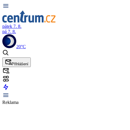
pátek 7. 8.
pá 7. 8.
20°C
Přihlášení
Reklama