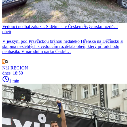
Vedoucí nedbal zákazu. S dětmi si v Českém Švýcarsku rozdělal
oheň
V jeskyni pod Pravčickou bránou nedaleko Hřenska na Děčínsku si
skupina nezletilých s vedoucím rozdělala oheň, který při odchodu
neuhasila. V národním parku České…
Náš REGION
dnes, 18:50
1 min