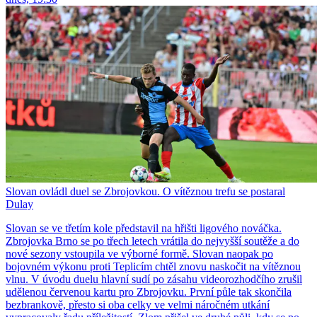
Slovan ovládl duel se Zbrojovkou. O vítěznou trefu se postaral
Dulay
Slovan se ve třetím kole představil na hřišti ligového nováčka.
Zbrojovka Brno se po třech letech vrátila do nejvyšší soutěže a do
nové sezony vstoupila ve výborné formě. Slovan naopak po
bojovném výkonu proti Teplicím chtěl znovu naskočit na vítěznou
vlnu. V úvodu duelu hlavní sudí po zásahu videorozhodčího zrušil
udělenou červenou kartu pro Zbrojovku. První půle tak skončila
bezbrankově, přesto si oba celky ve velmi náročném utkání