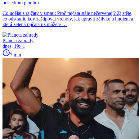
posledním plodům
Co udělat s rajčaty v srpnu: Proč rajčata stále nečervenají? Zjistěte,
co odstranit, kdy zaštipovat vrcholy, jak upravit zálivku a hnojení a
která zelená rajčata už můžete …
Planeta zahrady
dnes, 19:41
7 min