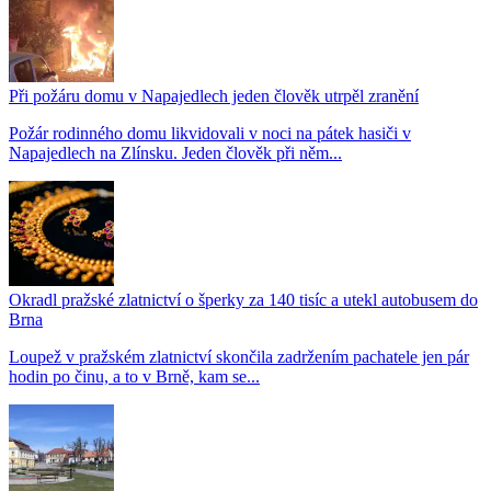
Při požáru domu v Napajedlech jeden člověk utrpěl zranění
Požár rodinného domu likvidovali v noci na pátek hasiči v
Napajedlech na Zlínsku. Jeden člověk při něm...
Okradl pražské zlatnictví o šperky za 140 tisíc a utekl autobusem do
Brna
Loupež v pražském zlatnictví skončila zadržením pachatele jen pár
hodin po činu, a to v Brně, kam se...