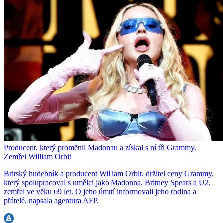
Producent, který proměnil Madonnu a získal s ní tři Grammy.
Zemřel William Orbit
Britský hudebník a producent William Orbit, držitel ceny Grammy,
který spolupracoval s umělci jako Madonna, Britney Spears a U2,
zemřel ve věku 69 let. O jeho úmrtí informovali jeho rodina a
přátelé, napsala agentura AFP.