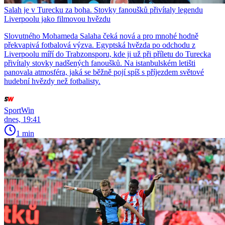
Salah je v Turecku za boha. Stovky fanoušků přivítaly legendu
Liverpoolu jako filmovou hvězdu
Slovutného Mohameda Salaha čeká nová a pro mnohé hodně
překvapivá fotbalová výzva. Egyptská hvězda po odchodu z
Liverpoolu míří do Trabzonsporu, kde ji už při příletu do Turecka
přivítaly stovky nadšených fanoušků. Na istanbulském letišti
panovala atmosféra, jaká se běžně pojí spíš s příjezdem světové
hudební hvězdy než fotbalisty.
SportWin
dnes, 19:41
1 min