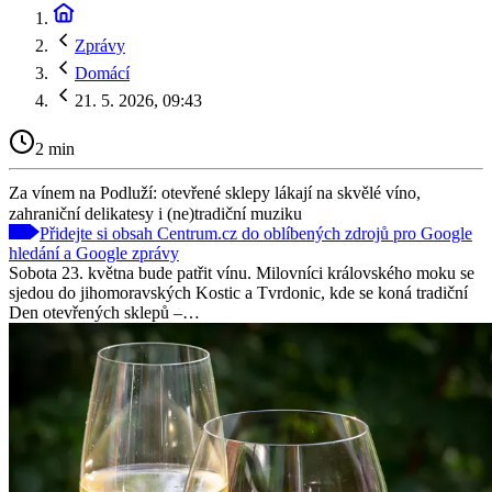
Zprávy
Domácí
21. 5. 2026, 09:43
2 min
Za vínem na Podluží: otevřené sklepy lákají na skvělé víno,
zahraniční delikatesy i (ne)tradiční muziku
Přidejte si obsah Centrum.cz do oblíbených zdrojů pro Google
hledání a Google zprávy
Sobota 23. května bude patřit vínu. Milovníci královského moku se
sjedou do jihomoravských Kostic a Tvrdonic, kde se koná tradiční
Den otevřených sklepů –…