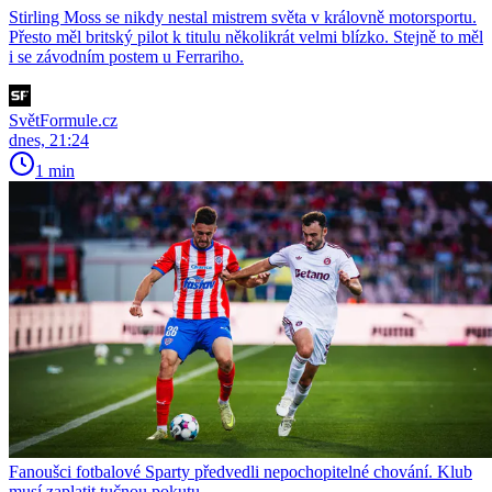
Stirling Moss se nikdy nestal mistrem světa v královně motorsportu.
Přesto měl britský pilot k titulu několikrát velmi blízko. Stejně to měl
i se závodním postem u Ferrariho.
SvětFormule.cz
dnes, 21:24
1 min
Fanoušci fotbalové Sparty předvedli nepochopitelné chování. Klub
musí zaplatit tučnou pokutu