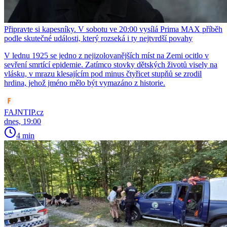
Připravte si kapesníky. V sobotu ve 20:00 vysílá Prima MAX příběh
podle skutečné události, který rozseká i ty nejtvrdší povahy
V lednu 1925 se jedno z nejizolovanějších míst na Zemi ocitlo v
sevření smrtící epidemie. Zatímco stovky dětských životů visely na
vlásku, v mrazu klesajícím pod minus čtyřicet stupňů se zrodil
hrdina, jehož jméno mělo být vymazáno z historie.
FAJNTIP.cz
dnes, 19:00
4 min