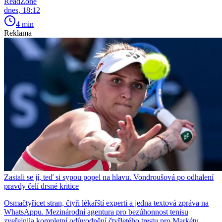
ReadZone
dnes, 18:12
4 min
Reklama
Zastali se jí, teď si sypou popel na hlavu. Vondroušová po odhalení
pravdy čelí drsné kritice
Osmačtyřicet stran, čtyři lékařští experti a jedna textová zpráva na
WhatsAppu. Mezinárodní agentura pro bezúhonnost tenisu
zveřejnila kompletní odůvodnění čtyřletého trestu pro Markétu