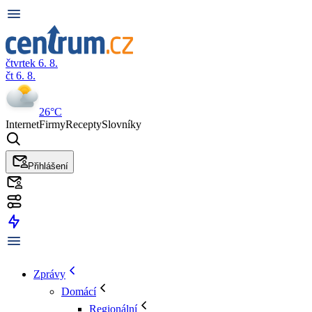
čtvrtek 6. 8.
čt 6. 8.
26°C
Internet
Firmy
Recepty
Slovníky
Přihlášení
Zprávy
Domácí
Regionální