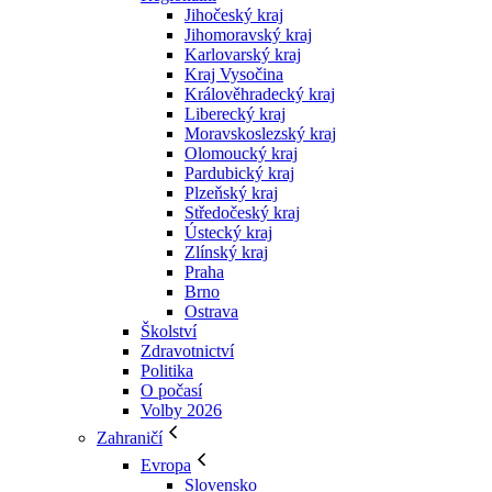
Jihočeský kraj
Jihomoravský kraj
Karlovarský kraj
Kraj Vysočina
Králověhradecký kraj
Liberecký kraj
Moravskoslezský kraj
Olomoucký kraj
Pardubický kraj
Plzeňský kraj
Středočeský kraj
Ústecký kraj
Zlínský kraj
Praha
Brno
Ostrava
Školství
Zdravotnictví
Politika
O počasí
Volby 2026
Zahraničí
Evropa
Slovensko