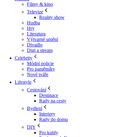
Filmy & kino
Televize
Reality show
Hudba
Hry
Literatura
Výtvarné umění
Divadlo
Digi a stream
Celebrity
Módní policie
Pro pamětníky
Nové tváře
Lifestyle
Cestování
Destinace
Rady na cesty
Bydlení
Interiery
Rady do domu
DIY
Pro kutily