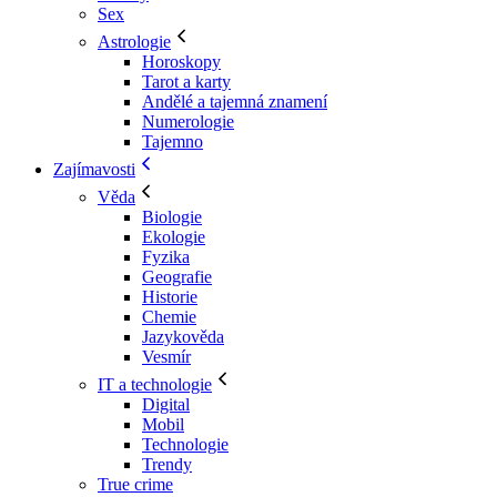
Sex
Astrologie
Horoskopy
Tarot a karty
Andělé a tajemná znamení
Numerologie
Tajemno
Zajímavosti
Věda
Biologie
Ekologie
Fyzika
Geografie
Historie
Chemie
Jazykověda
Vesmír
IT a technologie
Digital
Mobil
Technologie
Trendy
True crime