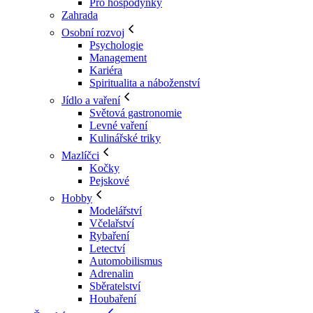
Pro hospodyňky
Zahrada
Osobní rozvoj
Psychologie
Management
Kariéra
Spiritualita a náboženství
Jídlo a vaření
Světová gastronomie
Levné vaření
Kulinářské triky
Mazlíčci
Kočky
Pejskové
Hobby
Modelářství
Včelařství
Rybaření
Letectví
Automobilismus
Adrenalin
Sběratelství
Houbaření