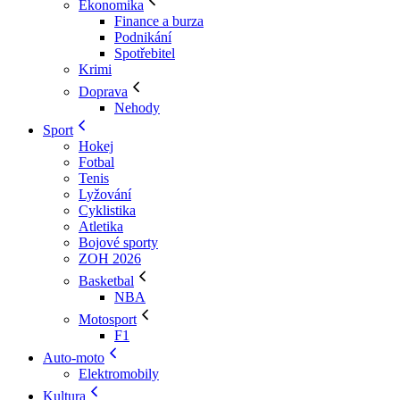
Ekonomika
Finance a burza
Podnikání
Spotřebitel
Krimi
Doprava
Nehody
Sport
Hokej
Fotbal
Tenis
Lyžování
Cyklistika
Atletika
Bojové sporty
ZOH 2026
Basketbal
NBA
Motosport
F1
Auto-moto
Elektromobily
Kultura