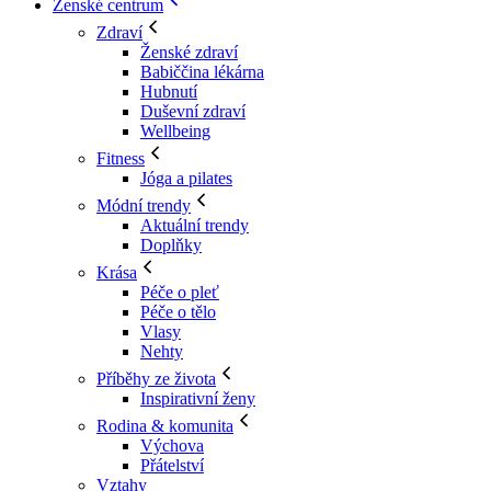
Ženské centrum
Zdraví
Ženské zdraví
Babiččina lékárna
Hubnutí
Duševní zdraví
Wellbeing
Fitness
Jóga a pilates
Módní trendy
Aktuální trendy
Doplňky
Krása
Péče o pleť
Péče o tělo
Vlasy
Nehty
Příběhy ze života
Inspirativní ženy
Rodina & komunita
Výchova
Přátelství
Vztahy