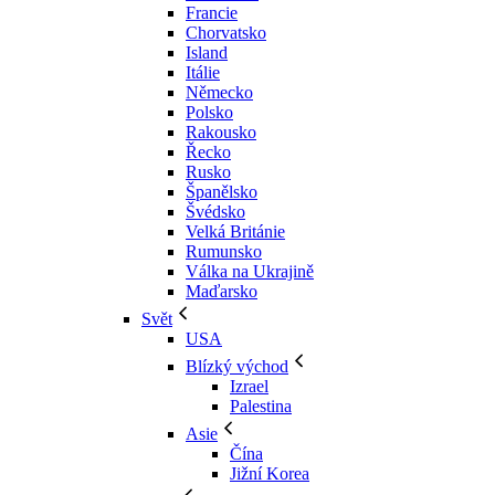
Francie
Chorvatsko
Island
Itálie
Německo
Polsko
Rakousko
Řecko
Rusko
Španělsko
Švédsko
Velká Británie
Rumunsko
Válka na Ukrajině
Maďarsko
Svět
USA
Blízký východ
Izrael
Palestina
Asie
Čína
Jižní Korea