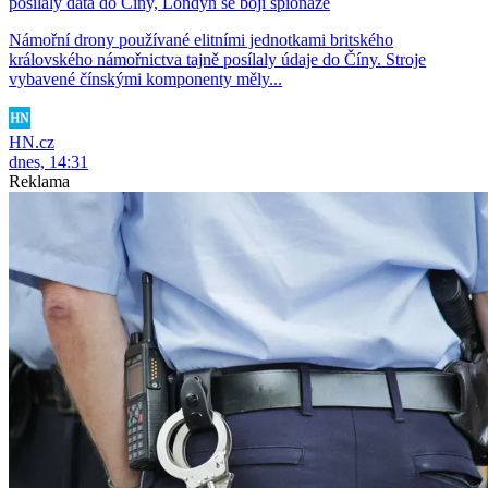
posílaly data do Číny, Londýn se bojí špionáže
Námořní drony používané elitními jednotkami britského
královského námořnictva tajně posílaly údaje do Číny. Stroje
vybavené čínskými komponenty měly...
HN.cz
dnes, 14:31
Reklama