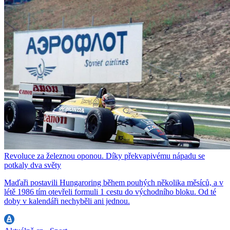
Revoluce za železnou oponou. Díky překvapivému nápadu se
potkaly dva světy
Maďaři postavili Hungaroring během pouhých několika měsíců, a v
létě 1986 tím otevřeli formuli 1 cestu do východního bloku. Od té
doby v kalendáři nechyběli ani jednou.