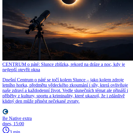
CENTRUM o páté: Slunce zblízka, rekord na dráze a noc, kdy je
nejlepší otevřít okna
Dnešní Centrum o páté se točí kolem Slunce – jako kolem zdroje
letního horka, předmětu vědeckého zkoumání i síly, která ovlivňuje
naše zdraví a každodenní život. Vedle slunečních témat ale přináší i
příběhy z kultury, sportu a kriminality, které ukazují, že i zdánlivě
klidný den může přinést nečekané zvraty.
Be Native extra
dnes, 15:00
3 min