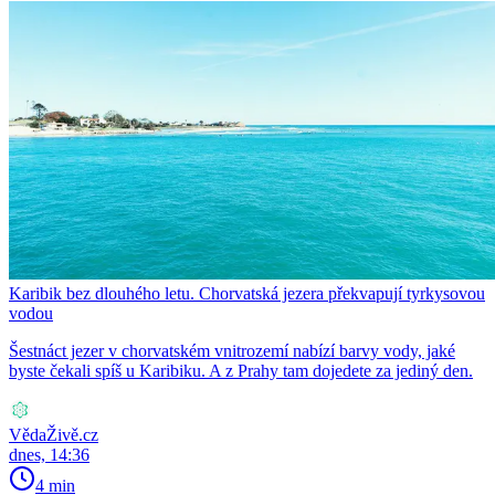
Karibik bez dlouhého letu. Chorvatská jezera překvapují tyrkysovou
vodou
Šestnáct jezer v chorvatském vnitrozemí nabízí barvy vody, jaké
byste čekali spíš u Karibiku. A z Prahy tam dojedete za jediný den.
VědaŽivě.cz
dnes, 14:36
4 min