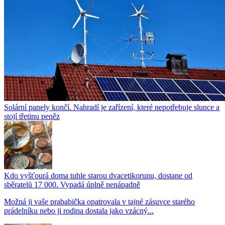
Solární panely končí. Nahradí je zařízení, které nepotřebuje slunce a
stojí třetinu peněz
Kdo vyšťourá doma tuhle starou dvacetikorunu, dostane od
sběratelů 17 000. Vypadá úplně nenápadně
Možná ji vaše prababička opatrovala v tajné zásuvce starého
prádelníku nebo ji rodina dostala jako vzácný...