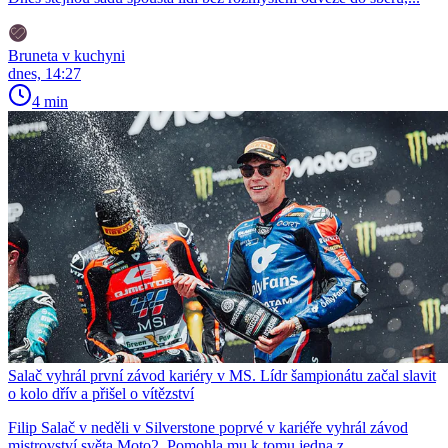
Bruneta v kuchyni
dnes, 14:27
4 min
Salač vyhrál první závod kariéry v MS. Lídr šampionátu začal slavit
o kolo dřív a přišel o vítězství
Filip Salač v neděli v Silverstone poprvé v kariéře vyhrál závod
mistrovství světa Moto2. Pomohla mu k tomu jedna z