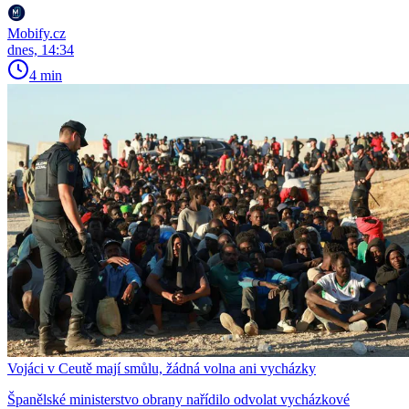
Mobify.cz
dnes, 14:34
4 min
Vojáci v Ceutě mají smůlu, žádná volna ani vycházky
Španělské ministerstvo obrany nařídilo odvolat vycházkové