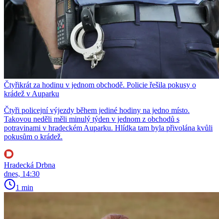
Čtyřikrát za hodinu v jednom obchodě. Policie řešila pokusy o
krádež v Auparku
Čtyři policejní výjezdy během jediné hodiny na jedno místo.
Takovou neděli měli minulý týden v jednom z obchodů s
potravinami v hradeckém Auparku. Hlídka tam byla přivolána kvůli
pokusům o krádež.
Hradecká Drbna
dnes, 14:30
1 min