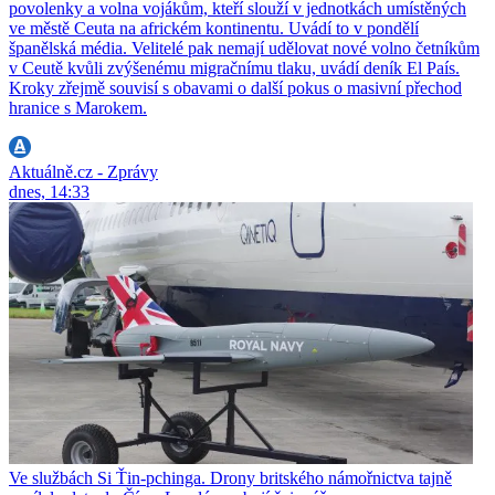
povolenky a volna vojákům, kteří slouží v jednotkách umístěných
ve městě Ceuta na africkém kontinentu. Uvádí to v pondělí
španělská média. Velitelé pak nemají udělovat nové volno četníkům
v Ceutě kvůli zvýšenému migračnímu tlaku, uvádí deník El País.
Kroky zřejmě souvisí s obavami o další pokus o masivní přechod
hranice s Marokem.
Aktuálně.cz - Zprávy
dnes, 14:33
Ve službách Si Ťin-pchinga. Drony britského námořnictva tajně