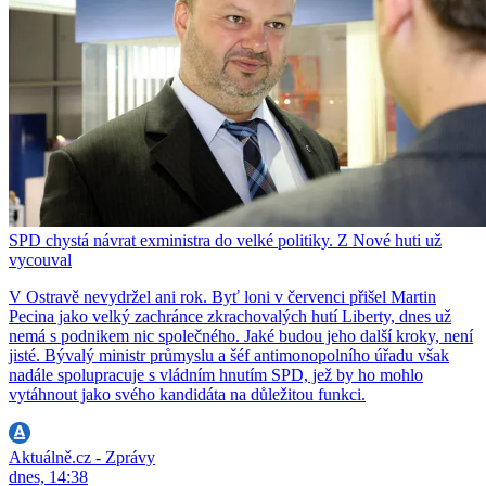
SPD chystá návrat exministra do velké politiky. Z Nové huti už
vycouval
V Ostravě nevydržel ani rok. Byť loni v červenci přišel Martin
Pecina jako velký zachránce zkrachovalých hutí Liberty, dnes už
nemá s podnikem nic společného. Jaké budou jeho další kroky, není
jisté. Bývalý ministr průmyslu a šéf antimonopolního úřadu však
nadále spolupracuje s vládním hnutím SPD, jež by ho mohlo
vytáhnout jako svého kandidáta na důležitou funkci.
Aktuálně.cz - Zprávy
dnes, 14:38