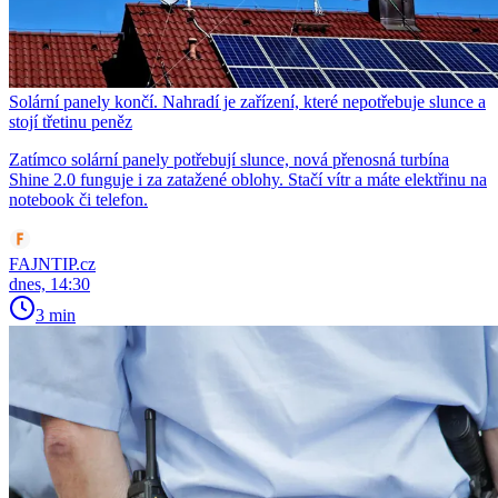
Solární panely končí. Nahradí je zařízení, které nepotřebuje slunce a
stojí třetinu peněz
Zatímco solární panely potřebují slunce, nová přenosná turbína
Shine 2.0 funguje i za zatažené oblohy. Stačí vítr a máte elektřinu na
notebook či telefon.
FAJNTIP.cz
dnes, 14:30
3 min