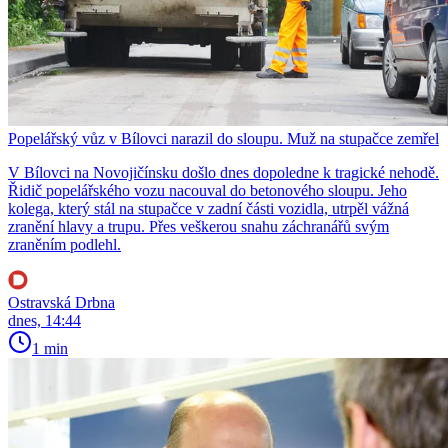
Popelářský vůz v Bílovci narazil do sloupu. Muž na stupačce zemřel
V Bílovci na Novojičínsku došlo dnes dopoledne k tragické nehodě.
Řidič popelářského vozu nacouval do betonového sloupu. Jeho
kolega, který stál na stupačce v zadní části vozidla, utrpěl vážná
zranění hlavy a trupu. Přes veškerou snahu záchranářů svým
zraněním podlehl.
Ostravská Drbna
dnes, 14:44
1 min