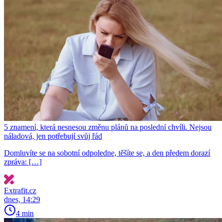
5 znamení, která nesnesou změnu plánů na poslední chvíli. Nejsou
náladová, jen potřebují svůj řád
Domluvíte se na sobotní odpoledne, těšíte se, a den předem dorazí
zpráva: […]
Extrafit.cz
dnes, 14:29
4 min