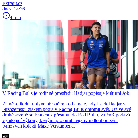
Extrafit.cz
dnes, 14:36
4 min
V Racing Bulls je rodinné prostředí: Hadjar popisuje kulturní šok
Za několik dní uplyne přesně rok od chvíle, kdy Isack Hadjar v
Nizozemsku ziskem pódia v Racing Bulls ohromil svět. Už ve své
druhé sezóně se Francouz přesunul do Red Bullu, v němž podává
vynikající výkony, kterými prolomil negativní dlouhou sérii
týmových kolegů Maxe Verstappena.