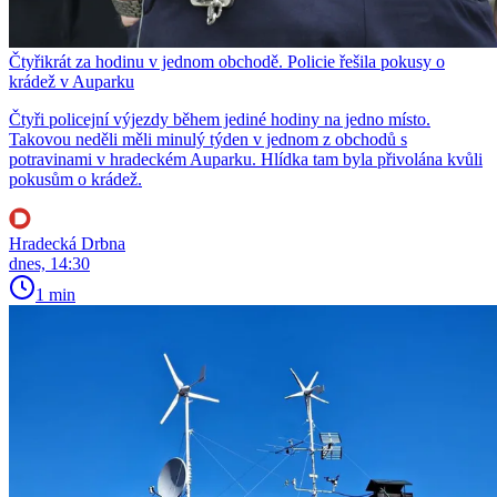
Čtyřikrát za hodinu v jednom obchodě. Policie řešila pokusy o
krádež v Auparku
Čtyři policejní výjezdy během jediné hodiny na jedno místo.
Takovou neděli měli minulý týden v jednom z obchodů s
potravinami v hradeckém Auparku. Hlídka tam byla přivolána kvůli
pokusům o krádež.
Hradecká Drbna
dnes, 14:30
1 min