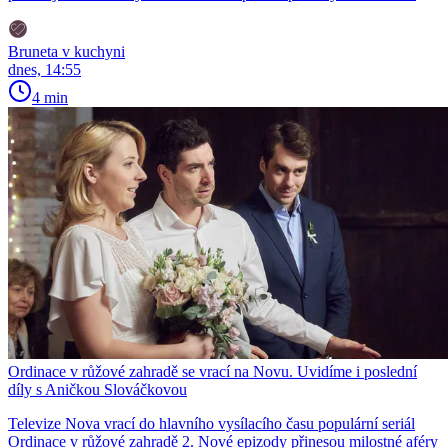
Bruneta v kuchyni
dnes, 14:55
4 min
Ordinace v růžové zahradě se vrací na Novu. Uvidíme i poslední
díly s Aničkou Slováčkovou
Televize Nova vrací do hlavního vysílacího času populární seriál
Ordinace v růžové zahradě 2. Nové epizody přinesou milostné aféry