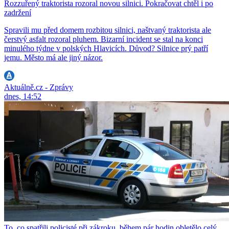
Rozzuřený traktorista rozoral novou silnici. Pokračovat chtěl i po
zadržení
Spravili mu před domem rozbitou silnici, naštvaný traktorista ale
čerstvý asfalt rozoral pluhem. Bizarní incident se stal na konci
minulého týdne v polských Hlavicích. Důvod? Silnice prý patří
jemu. Město má ale jiný názor.
Aktuálně.cz - Zprávy
dnes, 14:52
To, co spatřili policisté při zákroku, během pár hodin obletělo celý