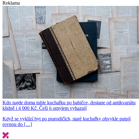
Reklama
Kdo najde doma tuhle kuchařku po babičce, dostane od antikvariátu
klidně i 4 000 Kč. Češi ji omylem vyhazují
Když se vyklízí byt po prarodičích, staré kuchařky obvykle putují
rovnou do […]