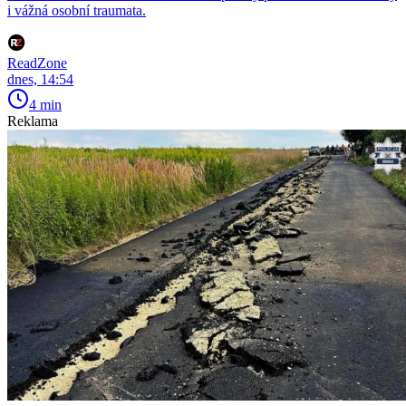
i vážná osobní traumata.
ReadZone
dnes, 14:54
4 min
Reklama