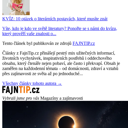
KVÍZ: 10 otázek o literárních postavách, které musíte znát
Víte, kdo je kdo ve světě literatury? Ponořte se s námi do kvízu,
který prověří vaše znalosti o...
Tento článek byl publikován ze zdrojů
FAJNTIP.cz
Články z FajnTip.cz přinášejí pestrý mix užitečných informací,
životních vychytávek, inspirativních postřehů i oddechového
obsahu, který čtenáře nejen pobaví, ale často i překvapí. Obsah je
zaměřen na každodenní témata – od domácnosti, zdraví a vztahů
přes zajímavosti ze světa až po jednoduché...
Všechny články tohoto autora →
Vybrali jsme pro vás
Magazíny a zajímavosti