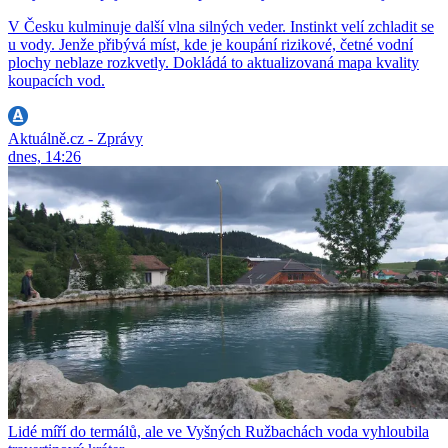
V Česku kulminuje další vlna silných veder. Instinkt velí zchladit se
u vody. Jenže přibývá míst, kde je koupání rizikové, četné vodní
plochy neblaze rozkvetly. Dokládá to aktualizovaná mapa kvality
koupacích vod.
Aktuálně.cz - Zprávy
dnes, 14:26
Lidé míří do termálů, ale ve Vyšných Ružbachách voda vyhloubila