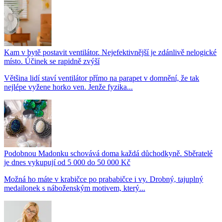
Kam v bytě postavit ventilátor. Nejefektivnější je zdánlivě nelogické
místo. Účinek se rapidně zvýší
Většina lidí staví ventilátor přímo na parapet v domnění, že tak
nejlépe vyžene horko ven. Jenže fyzika...
Podobnou Madonku schovává doma každá důchodkyně. Sběratelé
je dnes vykupují od 5 000 do 50 000 Kč
Možná ho máte v krabičce po prababičce i vy. Drobný, tajuplný
medailonek s náboženským motivem, který...