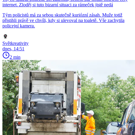
internet. Zloděj si tuto bizarní situaci za rámeček jistě nedá
Tým policistů má za sebou skutečně kuriózní zásah. Muže totiž
přistihli právě ve chvíli, kdy si ulevoval na toaletě. Vše zachytila
policejní kamera.
Světkreativity
dnes, 14:51
2 min