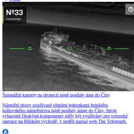
Špionážní kamery na dronech tajně posílaly data do Číny
Námořní drony používané elitními jednotkami britského
královského námořnictva tajně posílaly údaje do Číny. Stroje
vybavené čínskými komponenty měly být využívány pro vojenské
operace na Blízkém východě, v neděli napsal web The Telegraph.