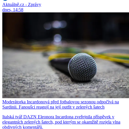
Aktuálně.cz - Zprávy
dnes, 14:58
Moderátorka Incardonová před fotbalovou sezonou odpočívá na
Sardinii. Fanoušci reagují na její outfit v zelených šatech
Italská tvář DAZN Eleonora Incardona zveřejnila příspěvek v
elegantních zelených šatech, pod kterým se okamžitě rozjela vlna
obdivných komentářů.