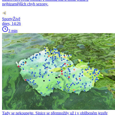
nejbizarnějších chyb sezony.
SportyŽivě
dnes, 14:26
3 min
Tady se nekoupejte. Sinice se přemnožily už i v oblíbeném jezeře