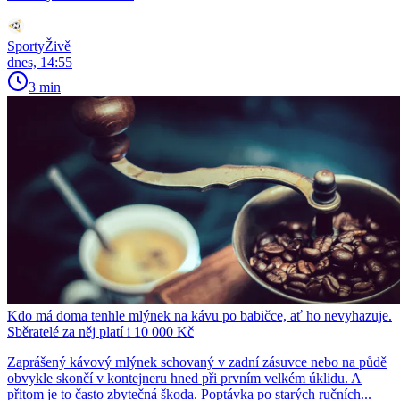
SportyŽivě
dnes, 14:55
3 min
Kdo má doma tenhle mlýnek na kávu po babičce, ať ho nevyhazuje.
Sběratelé za něj platí i 10 000 Kč
Zaprášený kávový mlýnek schovaný v zadní zásuvce nebo na půdě
obvykle skončí v kontejneru hned při prvním velkém úklidu. A
přitom je to často zbytečná škoda. Poptávka po starých ručních...