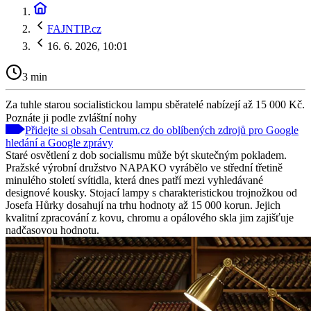
FAJNTIP.cz
16. 6. 2026, 10:01
3 min
Za tuhle starou socialistickou lampu sběratelé nabízejí až 15 000 Kč.
Poznáte ji podle zvláštní nohy
Přidejte si obsah Centrum.cz do oblíbených zdrojů pro Google
hledání a Google zprávy
Staré osvětlení z dob socialismu může být skutečným pokladem.
Pražské výrobní družstvo NAPAKO vyrábělo ve střední třetině
minulého století svítidla, která dnes patří mezi vyhledávané
designové kousky. Stojací lampy s charakteristickou trojnožkou od
Josefa Hůrky dosahují na trhu hodnoty až 15 000 korun. Jejich
kvalitní zpracování z kovu, chromu a opálového skla jim zajišťuje
nadčasovou hodnotu.