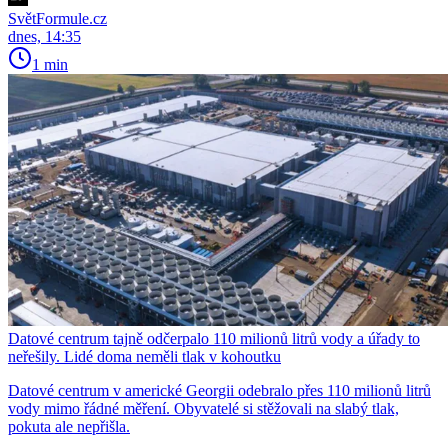
SvětFormule.cz
dnes, 14:35
1 min
Datové centrum tajně odčerpalo 110 milionů litrů vody a úřady to
neřešily. Lidé doma neměli tlak v kohoutku
Datové centrum v americké Georgii odebralo přes 110 milionů litrů
vody mimo řádné měření. Obyvatelé si stěžovali na slabý tlak,
pokuta ale nepřišla.