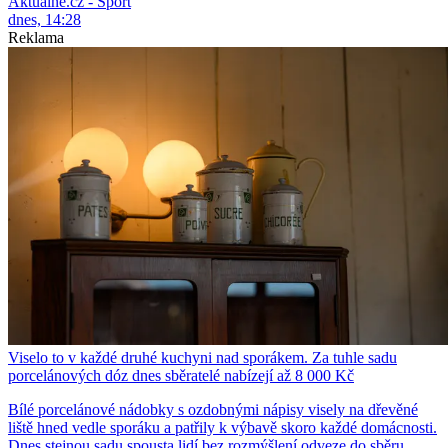
Aktuálně.cz - Sport
dnes, 14:28
Reklama
Viselo to v každé druhé kuchyni nad sporákem. Za tuhle sadu
porcelánových dóz dnes sběratelé nabízejí až 8 000 Kč
Bílé porcelánové nádobky s ozdobnými nápisy visely na dřevěné
liště hned vedle sporáku a patřily k výbavě skoro každé domácnosti.
Dnes stejnou sadu spousta lidí bez rozmýšlení odveze do sběru,...