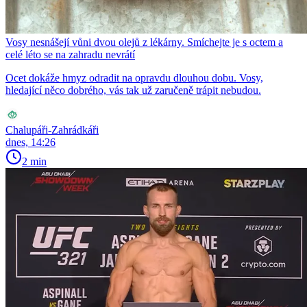
Vosy nesnášejí vůni dvou olejů z lékárny. Smíchejte je s octem a
celé léto se na zahradu nevrátí
Ocet dokáže hmyz odradit na opravdu dlouhou dobu. Vosy,
hledající něco dobrého, vás tak už zaručeně trápit nebudou.
Chalupáři-Zahrádkáři
dnes, 14:26
2 min