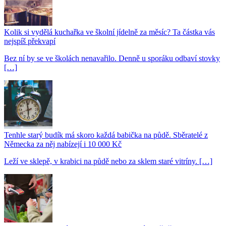
Kolik si vydělá kuchařka ve školní jídelně za měsíc? Ta částka vás
nejspíš překvapí
Bez ní by se ve školách nenavařilo. Denně u sporáku odbaví stovky
[…]
Tenhle starý budík má skoro každá babička na půdě. Sběratelé z
Německa za něj nabízejí i 10 000 Kč
Leží ve sklepě, v krabici na půdě nebo za sklem staré vitríny. […]