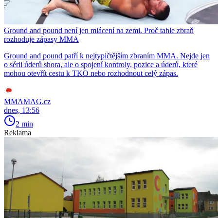
Ground and pound není jen mlácení na zemi. Proč tahle zbraň
rozhoduje zápasy MMA
Ground and pound patří k nejtypičtějším zbraním MMA. Nejde jen
o sérii úderů shora, ale o spojení kontroly, pozice a úderů, které
mohou otevřít cestu k TKO nebo rozhodnout celý zápas.
MMAMAG.cz
dnes, 13:56
2 min
Reklama