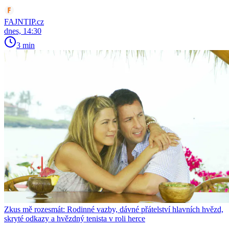
FAJNTIP.cz
dnes, 14:30
3 min
Zkus mě rozesmát: Rodinné vazby, dávné přátelství hlavních hvězd,
skryté odkazy a hvězdný tenista v roli herce