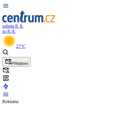
sobota 8. 8.
so 8. 8.
27°C
Přihlášení
Reklama