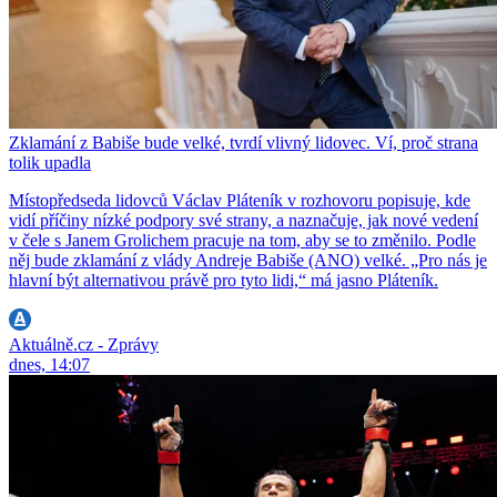
Zklamání z Babiše bude velké, tvrdí vlivný lidovec. Ví, proč strana
tolik upadla
Místopředseda lidovců Václav Pláteník v rozhovoru popisuje, kde
vidí příčiny nízké podpory své strany, a naznačuje, jak nové vedení
v čele s Janem Grolichem pracuje na tom, aby se to změnilo. Podle
něj bude zklamání z vlády Andreje Babiše (ANO) velké. „Pro nás je
hlavní být alternativou právě pro tyto lidi,“ má jasno Pláteník.
Aktuálně.cz - Zprávy
dnes, 14:07