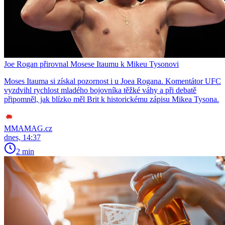
Joe Rogan přirovnal Mosese Itaumu k Mikeu Tysonovi
Moses Itauma si získal pozornost i u Joea Rogana. Komentátor UFC
vyzdvihl rychlost mladého bojovníka těžké váhy a při debatě
připomněl, jak blízko měl Brit k historickému zápisu Mikea Tysona.
MMAMAG.cz
dnes, 14:37
2 min