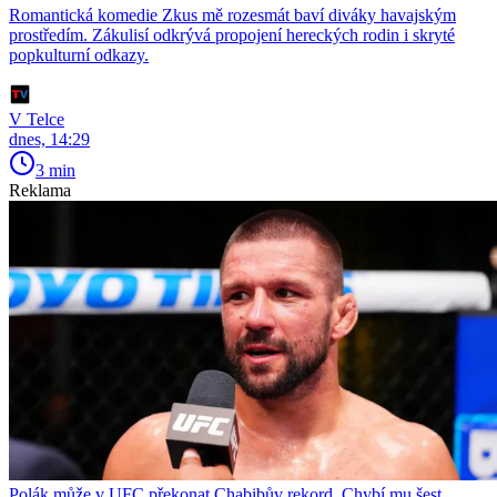
Romantická komedie Zkus mě rozesmát baví diváky havajským
prostředím. Zákulisí odkrývá propojení hereckých rodin i skryté
popkulturní odkazy.
V Telce
dnes, 14:29
3 min
Reklama
Polák může v UFC překonat Chabibův rekord. Chybí mu šest