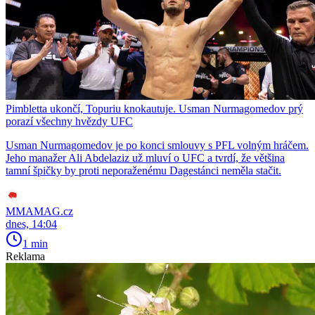
Pimbletta ukončí, Topuriu knokautuje. Usman Nurmagomedov prý
porazí všechny hvězdy UFC
Usman Nurmagomedov je po konci smlouvy s PFL volným hráčem.
Jeho manažer Ali Abdelaziz už mluví o UFC a tvrdí, že většina
tamní špičky by proti neporaženému Dagestánci neměla stačit.
MMAMAG.cz
dnes, 14:04
1 min
Reklama