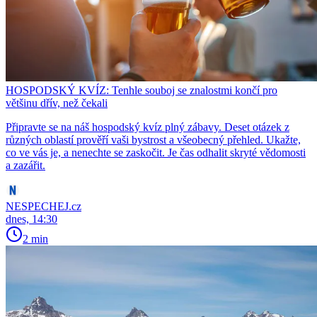
HOSPODSKÝ KVÍZ: Tenhle souboj se znalostmi končí pro
většinu dřív, než čekali
Připravte se na náš hospodský kvíz plný zábavy. Deset otázek z
různých oblastí prověří vaši bystrost a všeobecný přehled. Ukažte,
co ve vás je, a nenechte se zaskočit. Je čas odhalit skryté vědomosti
a zazářit.
NESPECHEJ.cz
dnes, 14:30
2 min