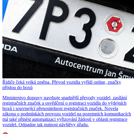
Řidiče čeká velká změna. Převod vozidla vyřídí online, značky
přijdou do boxů
Ministerstvo dopravy navrhuje snadnější převody vozidel, zasílání
registračních značek a osvědčení o registraci vozidla do výdejních
boxů i související přenositelnost registračních značek. Novela
zákona o podmínkách provozu vozidel na pozemních komunikacích
má také přinést automatizaci vyřizování žádostí v oblasti registrace
vozidel. Odpadne tak nutnost návštěvy úřadu.