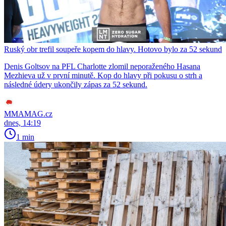
Ruský obr trefil soupeře kopem do hlavy. Hotovo bylo za 52 sekund
Denis Goltsov na PFL Charlotte zlomil neporaženého Hasana
Mezhieva už v první minutě. Kop do hlavy při pokusu o strh a
následné údery ukončily zápas za 52 sekund.
MMAMAG.cz
dnes, 14:19
1 min