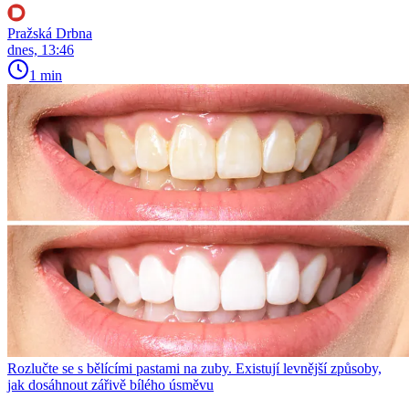
Pražská Drbna
dnes, 13:46
1 min
Rozlučte se s bělícími pastami na zuby. Existují levnější způsoby,
jak dosáhnout zářivě bílého úsměvu