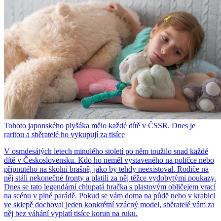
Tohoto japonského plyšáka mělo každé dítě v ČSSR. Dnes je
raritou a sběratelé ho vykupují za tisíce
V osmdesátých letech minulého století po něm toužilo snad každé
dítě v Československu. Kdo ho neměl vystaveného na poličce nebo
připnutého na školní brašně, jako by tehdy neexistoval. Rodiče na
něj stáli nekonečné fronty a platili za něj těžce vydobytými poukazy.
Dnes se tato legendární chlupatá hračka s plastovým obličejem vrací
na scénu v plné parádě. Pokud se vám doma na půdě nebo v krabici
ve sklepě dochoval jeden konkrétní vzácný model, sběratelé vám za
něj bez váhání vyplatí tisíce korun na ruku.