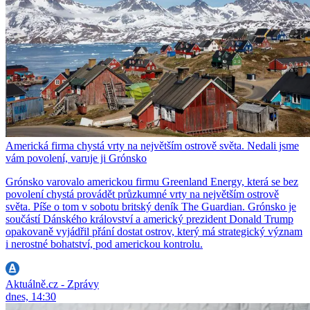
Americká firma chystá vrty na největším ostrově světa. Nedali jsme
vám povolení, varuje ji Grónsko
Grónsko varovalo americkou firmu Greenland Energy, která se bez
povolení chystá provádět průzkumné vrty na největším ostrově
světa. Píše o tom v sobotu britský deník The Guardian. Grónsko je
součástí Dánského království a americký prezident Donald Trump
opakovaně vyjádřil přání dostat ostrov, který má strategický význam
i nerostné bohatství, pod americkou kontrolu.
Aktuálně.cz - Zprávy
dnes, 14:30