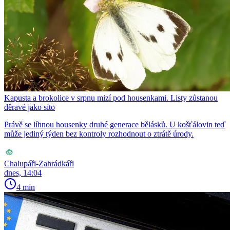
Kapusta a brokolice v srpnu mizí pod housenkami. Listy zůstanou
děravé jako síto
Právě se líhnou housenky druhé generace bělásků. U košťálovin teď
může jediný týden bez kontroly rozhodnout o ztrátě úrody.
Chalupáři-Zahrádkáři
dnes, 14:04
4 min