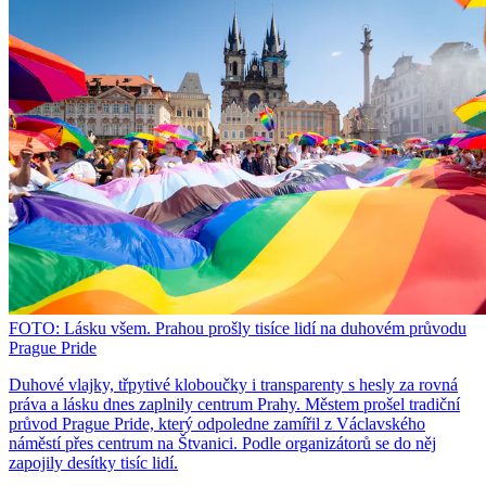
FOTO: Lásku všem. Prahou prošly tisíce lidí na duhovém průvodu
Prague Pride
Duhové vlajky, třpytivé kloboučky i transparenty s hesly za rovná
práva a lásku dnes zaplnily centrum Prahy. Městem prošel tradiční
průvod Prague Pride, který odpoledne zamířil z Václavského
náměstí přes centrum na Štvanici. Podle organizátorů se do něj
zapojily desítky tisíc lidí.