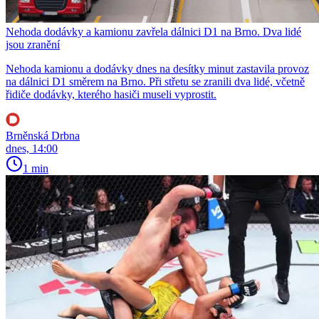
Nehoda dodávky a kamionu zavřela dálnici D1 na Brno. Dva lidé
jsou zranění
Nehoda kamionu a dodávky dnes na desítky minut zastavila provoz
na dálnici D1 směrem na Brno. Při střetu se zranili dva lidé, včetně
řidiče dodávky, kterého hasiči museli vyprostit.
Brněnská Drbna
dnes, 14:00
1 min