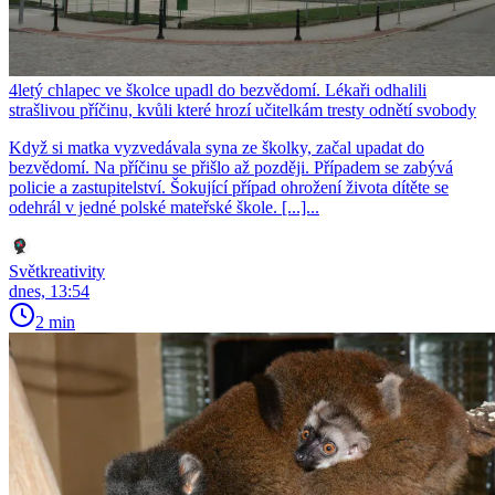
4letý chlapec ve školce upadl do bezvědomí. Lékaři odhalili
strašlivou příčinu, kvůli které hrozí učitelkám tresty odnětí svobody
Když si matka vyzvedávala syna ze školky, začal upadat do
bezvědomí. Na příčinu se přišlo až později. Případem se zabývá
policie a zastupitelství. Šokující případ ohrožení života dítěte se
odehrál v jedné polské mateřské škole. [...]...
Světkreativity
dnes, 13:54
2 min