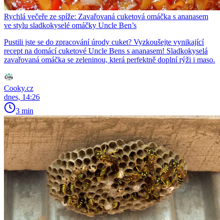
Rychlá večeře ze spíže: Zavařovaná cuketová omáčka s ananasem
ve stylu sladkokyselé omáčky Uncle Ben’s
Pustili jste se do zpracování úrody cuket? Vyzkoušejte vynikající
recept na domácí cuketové Uncle Bens s ananasem! Sladkokyselá
zavařovaná omáčka se zeleninou, která perfektně doplní rýži i maso.
Cooky.cz
dnes, 14:26
3 min