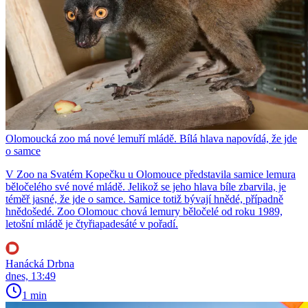
Olomoucká zoo má nové lemuří mládě. Bílá hlava napovídá, že jde
o samce
V Zoo na Svatém Kopečku u Olomouce představila samice lemura
běločelého své nové mládě. Jelikož se jeho hlava bíle zbarvila, je
téměř jasné, že jde o samce. Samice totiž bývají hnědé, případně
hnědošedé. Zoo Olomouc chová lemury běločelé od roku 1989,
letošní mládě je čtyřiapadesáté v pořadí.
Hanácká Drbna
dnes, 13:49
1 min