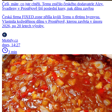
Češi, máte, co jste chtěli. Temu zničilo českého dodavatele Alzy.
Švadleny v Prostějově šijí poslední kusy, pak dílnu zavřou
Česká firma FIXED.zone přišla kvůli Temu o třetinu byznysu.
Vlastnila kožedělnou dílnu v Prostějově, kterou zavřela v únoru
2026, po 20 letech výroby.
Mobify.cz
dnes, 14:27
3 min