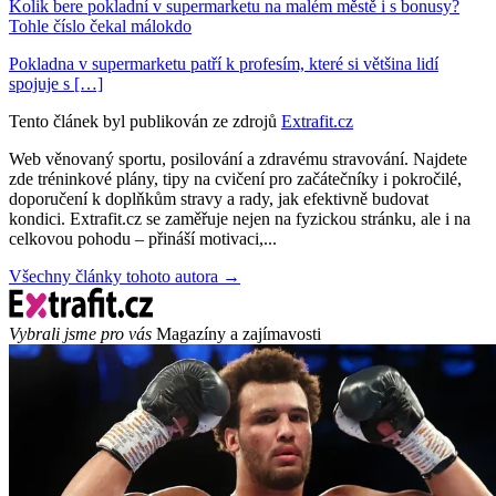
Kolik bere pokladní v supermarketu na malém městě i s bonusy?
Tohle číslo čekal málokdo
Pokladna v supermarketu patří k profesím, které si většina lidí
spojuje s […]
Tento článek byl publikován ze zdrojů
Extrafit.cz
Web věnovaný sportu, posilování a zdravému stravování. Najdete
zde tréninkové plány, tipy na cvičení pro začátečníky i pokročilé,
doporučení k doplňkům stravy a rady, jak efektivně budovat
kondici. Extrafit.cz se zaměřuje nejen na fyzickou stránku, ale i na
celkovou pohodu – přináší motivaci,...
Všechny články tohoto autora →
Vybrali jsme pro vás
Magazíny a zajímavosti