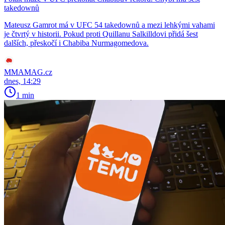
takedownů
Mateusz Gamrot má v UFC 54 takedownů a mezi lehkými vahami
je čtvrtý v historii. Pokud proti Quillanu Salkilldovi přidá šest
dalších, přeskočí i Chabiba Nurmagomedova.
MMAMAG.cz
dnes, 14:29
1 min