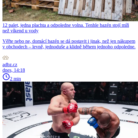
12 palet, jedna plachta a odpoledne volna. Tenhle bazén stojí míň
než víkend u vody
Věřte nebo ne, domácí bazén se dá postavit i jinak, než jen nákupem
v obchodech – levně, jednoduše a klidně během jednoho odpoledne.
adbz.cz
dnes, 14:18
2 min