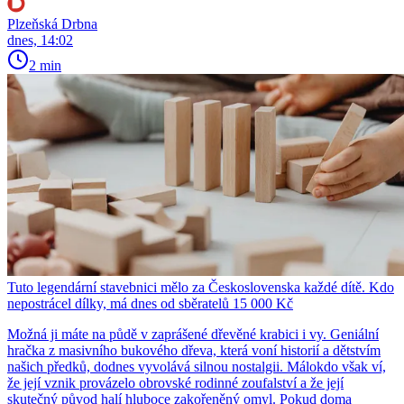
Plzeňská Drbna
dnes, 14:02
2 min
Tuto legendární stavebnici mělo za Československa každé dítě. Kdo
nepostrácel dílky, má dnes od sběratelů 15 000 Kč
Možná ji máte na půdě v zaprášené dřevěné krabici i vy. Geniální
hračka z masivního bukového dřeva, která voní historií a dětstvím
našich předků, dodnes vyvolává silnou nostalgii. Málokdo však ví,
že její vznik provázelo obrovské rodinné zoufalství a že její
skutečný původ halí hluboce zakořeněný omyl. Pokud doma