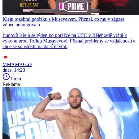
Klein rozebral porážku s Musayevem. Přiznal, co mu v zápase
vůbec nefungovalo
Ľudovít Klein se týden po porážce na UFC v Bělehradě vrátil k
výkonu proti Tofiqu Musayevovi. Přiznal problémy se vzdáleností a
chce se soustředit na další návrat.
MMAMAG.cz
dnes, 14:23
1 min
Reklama