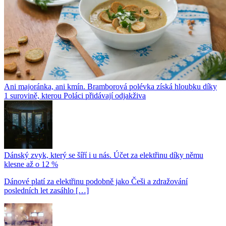
Ani majoránka, ani kmín. Bramborová polévka získá hloubku díky
1 surovině, kterou Poláci přidávají odjakživa
Dánský zvyk, který se šíří i u nás. Účet za elektřinu díky němu
klesne až o 12 %
Dánové platí za elektřinu podobně jako Češi a zdražování
posledních let zasáhlo […]