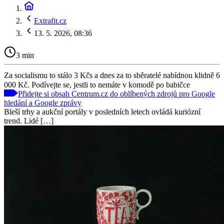
Extrafit.cz
13. 5. 2026, 08:36
3 min
Za socialismu to stálo 3 Kčs a dnes za to sběratelé nabídnou klidně 6
000 Kč. Podívejte se, jestli to nemáte v komodě po babičce
Přidejte si obsah Centrum.cz do oblíbených zdrojů pro Google
hledání a Google zprávy
Bleší trhy a aukční portály v posledních letech ovládá kuriózní
trend. Lidé […]