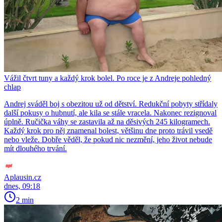
Vážil čtvrt tuny a každý krok bolel. Po roce je z Andreje pohledný
chlap
Andrej sváděl boj s obezitou už od dětství. Redukční pobyty střídaly
další pokusy o hubnutí, ale kila se stále vracela. Nakonec rezignoval
úplně. Ručička váhy se zastavila až na děsivých 245 kilogramech.
Každý krok pro něj znamenal bolest, většinu dne proto trávil vsedě
nebo vleže. Dobře věděl, že pokud nic nezmění, jeho život nebude
mít dlouhého trvání.
Aplausin.cz
dnes, 09:18
2 min