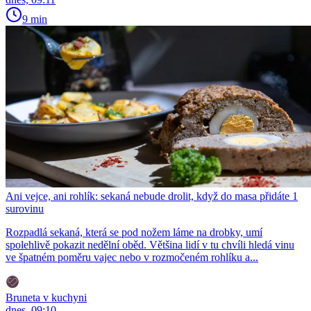
9 min
Ani vejce, ani rohlík: sekaná nebude drolit, když do masa přidáte 1
surovinu
Rozpadlá sekaná, která se pod nožem láme na drobky, umí
spolehlivě pokazit nedělní oběd. Většina lidí v tu chvíli hledá vinu
ve špatném poměru vajec nebo v rozmočeném rohlíku a...
Bruneta v kuchyni
dnes, 09:10