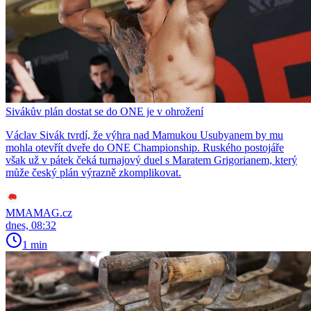
Sivákův plán dostat se do ONE je v ohrožení
Václav Sivák tvrdí, že výhra nad Mamukou Usubyanem by mu
mohla otevřít dveře do ONE Championship. Ruského postojáře
však už v pátek čeká turnajový duel s Maratem Grigorianem, který
může český plán výrazně zkomplikovat.
MMAMAG.cz
dnes, 08:32
1 min