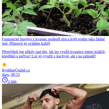
Fantastické hnojivo z kvasnic podpoří růst a květ rostlin jako žádné
jiné. Připravit jej zvládne každý
Přemýšleli jste někdy nad tím, jak lze využít kvasnice mimo koláčů,
knedlíků a pečiva? Lze jej využít v kuchyni, ale i na zahradě!
BydlímeÚtulně.cz
dnes, 08:33
2 min