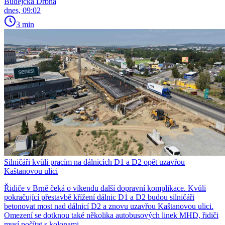
Budějcká Drbna
dnes, 09:02
3 min
Silničáři kvůli pracím na dálnicích D1 a D2 opět uzavřou
Kaštanovou ulici
Řidiče v Brně čeká o víkendu další dopravní komplikace. Kvůli
pokračující přestavbě křížení dálnic D1 a D2 budou silničáři
betonovat most nad dálnicí D2 a znovu uzavřou Kaštanovou ulici.
Omezení se dotknou také několika autobusových linek MHD, řidiči
musí počítat s kolonami.