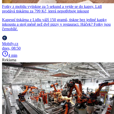
Fotky z mobilu vytiskne za 5 sekund a vejde se do kapsy. Lidl
prodává tiskárnu za 799 Kč, která nepotřebuje inkoust
Kapesní tiskárna z Lidlu váží 150 gramů, tiskne bez jediné kapky
inkoustu a stojí méně než dvě pizzy v restauraci. Háček? Fotky jsou
černobílé.
Mobify.cz
dnes, 08:50
4 min
Reklama