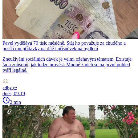
Pavel vydělává 70 tisíc měsíčně. Stát ho považuje za chudého a
posílá mu přídavky na dítě i příspěvek na bydlení
Zneužívání sociálních dávek je velmi ožehavým tématem. Existuje
řada způsobů, jak to lze provést. Mnohé z nich se na první pohled
tváří legálně.
adbz.cz
dnes, 09:19
2 min