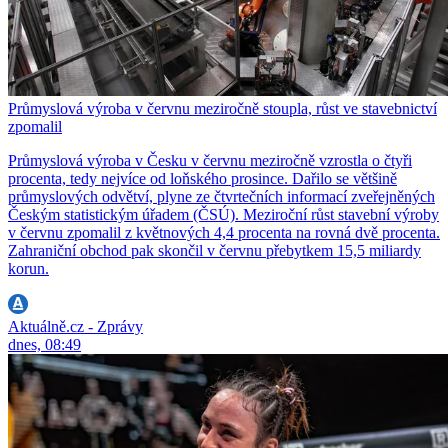
Průmyslová výroba v červnu meziročně stoupla, růst ve stavebnictví
zpomalil
Průmyslová výroba v Česku v červnu meziročně vzrostla o čtyři
procenta, tedy nejvíce od loňského prosince. Dařilo se většině
průmyslových odvětví, plyne ze čtvrtečních informací zveřejněných
Českým statistickým úřadem (ČSÚ). Meziroční růst stavební výroby
v červnu zpomalil z květnových 4,4 procenta na rovná dvě procenta.
Zahraniční obchod pak skončil v červnu přebytkem 15,5 miliardy
korun.
Aktuálně.cz - Zprávy
dnes, 08:49