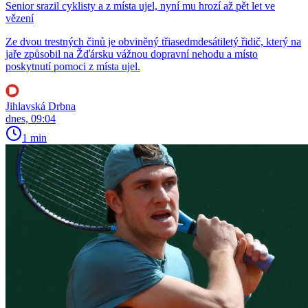
Senior srazil cyklisty a z místa ujel, nyní mu hrozí až pět let ve
vězení
Ze dvou trestných činů je obviněný třiasedmdesátiletý řidič, který na
jaře způsobil na Žďársku vážnou dopravní nehodu a místo
poskytnutí pomoci z místa ujel.
Jihlavská Drbna
dnes, 09:04
1 min