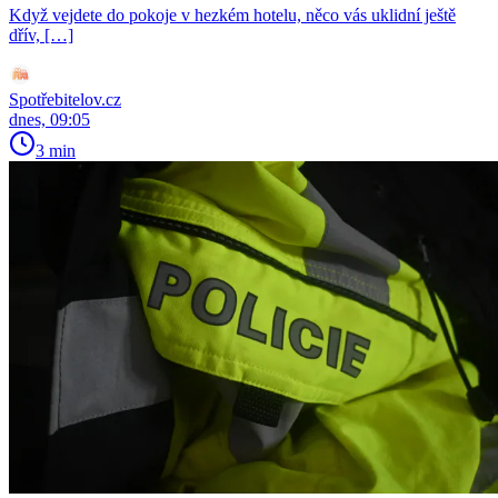
Když vejdete do pokoje v hezkém hotelu, něco vás uklidní ještě
dřív, […]
Spotřebitelov.cz
dnes, 09:05
3 min