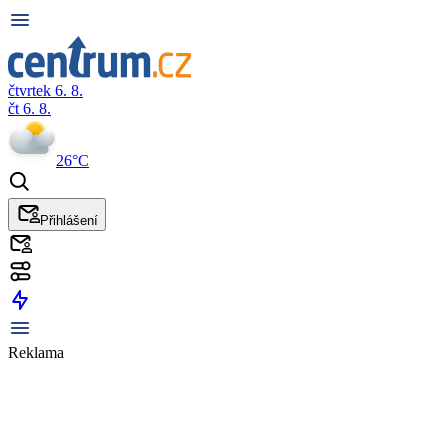
čtvrtek 6. 8.
čt 6. 8.
26°C
Přihlášení
Reklama