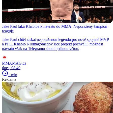
Jake Paul láká Khabiba k návratu do MMA. Neporažený šampion
reaguje
Jake Paul chtěl získat neporaženou legendu pro nově spojené MVP
a PFL. Khabib Nurmagomedov sice projekt pochválil, možnost
návratu však na Telegramu shodil jedinou větou.
MMAMAG.cz
dnes, 08:40
1 min
Reklama