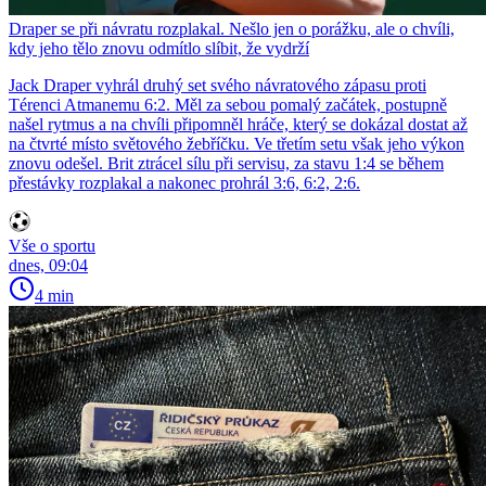
Draper se při návratu rozplakal. Nešlo jen o porážku, ale o chvíli,
kdy jeho tělo znovu odmítlo slíbit, že vydrží
Jack Draper vyhrál druhý set svého návratového zápasu proti
Térenci Atmanemu 6:2. Měl za sebou pomalý začátek, postupně
našel rytmus a na chvíli připomněl hráče, který se dokázal dostat až
na čtvrté místo světového žebříčku. Ve třetím setu však jeho výkon
znovu odešel. Brit ztrácel sílu při servisu, za stavu 1:4 se během
přestávky rozplakal a nakonec prohrál 3:6, 6:2, 2:6.
Vše o sportu
dnes, 09:04
4 min