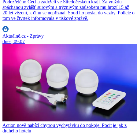
Podezřelého Čecha zadrželi ve Středočeském kraji. Za vraždu
spáchanou zvlášť surovým a trýznivým způsobem mu hrozí 15 až
20 let vězení, k činu se nepřiznal. Soud ho poslal do vazby. Policie o
tom ve čtvrtek informovala v tiskové zprávě.
Aktuálně.cz - Zprávy
dnes, 09:07
Action nově nabízí chytrou vychytávku do pokoje. Pocit je jak z
drahého hotelu