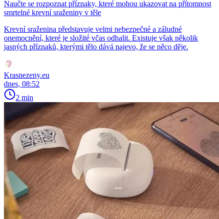
Naučte se rozpoznat příznaky, které mohou ukazovat na přítomnost
smrtelné krevní sraženiny v těle
Krevní sraženina představuje velmi nebezpečné a záludné
onemocnění, které je složité včas odhalit. Existuje však několik
jasných příznaků, kterými tělo dává najevo, že se něco děje.
Krasnezeny.eu
dnes, 08:52
2 min