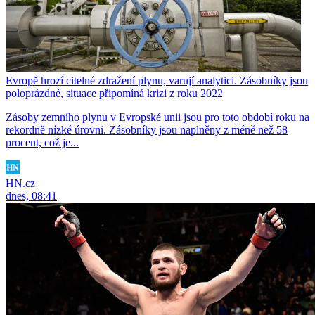
Evropě hrozí citelné zdražení plynu, varují analytici. Zásobníky jsou
poloprázdné, situace připomíná krizi z roku 2022
Zásoby zemního plynu v Evropské unii jsou pro toto období roku na
rekordně nízké úrovni. Zásobníky jsou naplněny z méně než 58
procent, což je...
HN.cz
dnes, 08:41