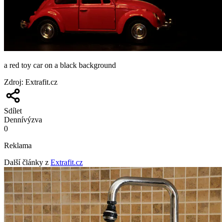
a red toy car on a black background
Zdroj
:
Extrafit.cz
Sdílet
Denní
výzva
0
Reklama
Další články z
Extrafit.cz