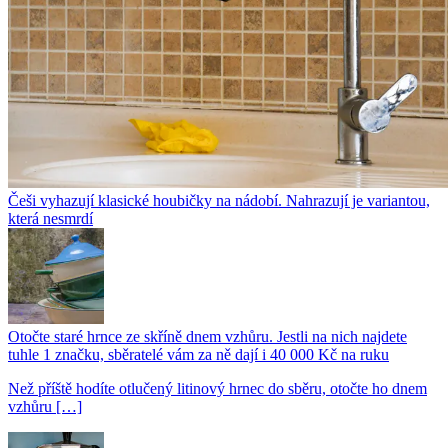
Češi vyhazují klasické houbičky na nádobí. Nahrazují je variantou,
která nesmrdí
Otočte staré hrnce ze skříně dnem vzhůru. Jestli na nich najdete
tuhle 1 značku, sběratelé vám za ně dají i 40 000 Kč na ruku
Než příště hodíte otlučený litinový hrnec do sběru, otočte ho dnem
vzhůru […]