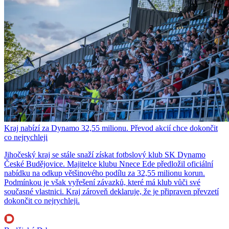
Kraj nabízí za Dynamo 32,55 milionu. Převod akcií chce dokončit
co nejrychleji
Jihočeský kraj se stále snaží získat fotbslový klub SK Dynamo
České Budějovice. Majitelce klubu Nnece Ede předložil oficiální
nabídku na odkup většinového podílu za 32,55 milionu korun.
Podmínkou je však vyřešení závazků, které má klub vůči své
současné vlastnici. Kraj zároveň deklaruje, že je připraven převzetí
dokončit co nejrychleji.