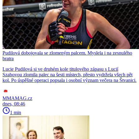
Pudilová dobojovala se zlomeným palcem. Myslela i na zesnulého
bratra
Lucie Pudilová si ve druhém kole titulového zápasu s Lucií
Szabovou zlomila palec na šesti místech, přesto vydržela všech pět
kol. Po úspěšné operaci popsala i osobní význam večera na Štvanici.
MMAMAG.cz
dnes, 08:46
1 min