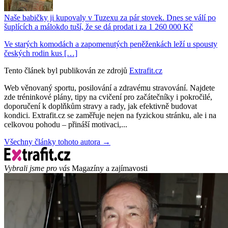
Naše babičky ji kupovaly v Tuzexu za pár stovek. Dnes se válí po
šuplících a málokdo tuší, že se dá prodat i za 1 260 000 Kč
Ve starých komodách a zapomenutých peněženkách leží u spousty
českých rodin kus […]
Tento článek byl publikován ze zdrojů
Extrafit.cz
Web věnovaný sportu, posilování a zdravému stravování. Najdete
zde tréninkové plány, tipy na cvičení pro začátečníky i pokročilé,
doporučení k doplňkům stravy a rady, jak efektivně budovat
kondici. Extrafit.cz se zaměřuje nejen na fyzickou stránku, ale i na
celkovou pohodu – přináší motivaci,...
Všechny články tohoto autora →
Vybrali jsme pro vás
Magazíny a zajímavosti