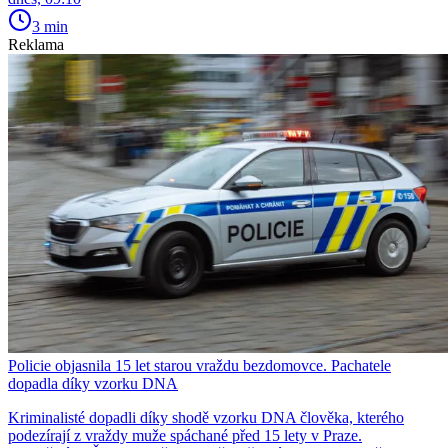
3 min
Reklama
Policie objasnila 15 let starou vraždu bezdomovce. Pachatele
dopadla díky vzorku DNA
Kriminalisté dopadli díky shodě vzorku DNA člověka, kterého
podezírají z vraždy muže spáchané před 15 lety v Praze.