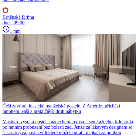
Brněnská Drbna
dnes, 09:00
1 min
Češi zavrhují klasické manželské postele. Z Ameriky přichází
mnohem lepší a praktičtější druh nábytku
Masivní, vysoká postel s nádechem luxusu – sen každého, kdo touží
po ranním probuzení bez bolesti zad. Jenže za lákavým designem se
často skrývá past, kvůli které můžete utratit majlant za pouhou