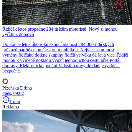
Řidičák letos propadne 284 tisícům motoristů. Nový si mohou
vyřídit z domova
Do konce letošního roku skončí platnost 284 000 řidičských
průkazů napříč celou Českou republikou. Nejvíce se nutnost
výměny řidičáku dotkne skupiny řidičů ve věku 61 let a více. Řidiči
mohou k výměně dokladu využít jednoduchou cestu přes Portál
dopravy. Elektronické podání žádosti o nový doklad je rychlé a
bezpečné.
Plzeňská Drbna
dnes, 09:02
1 min
Reklama