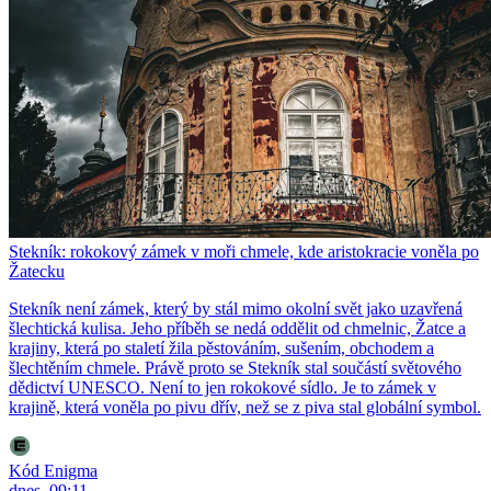
Stekník: rokokový zámek v moři chmele, kde aristokracie voněla po
Žatecku
Stekník není zámek, který by stál mimo okolní svět jako uzavřená
šlechtická kulisa. Jeho příběh se nedá oddělit od chmelnic, Žatce a
krajiny, která po staletí žila pěstováním, sušením, obchodem a
šlechtěním chmele. Právě proto se Stekník stal součástí světového
dědictví UNESCO. Není to jen rokokové sídlo. Je to zámek v
krajině, která voněla po pivu dřív, než se z piva stal globální symbol.
Kód Enigma
dnes, 09:11