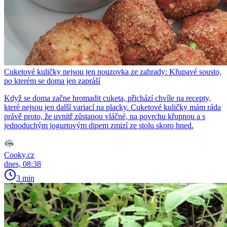
Cuketové kuličky nejsou jen nouzovka ze zahrady: Křupavé sousto,
po kterém se doma jen zapráší
Když se doma začne hromadit cuketa, přichází chvíle na recepty,
které nejsou jen další variací na placky. Cuketové kuličky mám ráda
právě proto, že uvnitř zůstanou vláčné, na povrchu křupnou a s
jednoduchým jogurtovým dipem zmizí ze stolu skoro hned.
Cooky.cz
dnes, 08:38
3 min