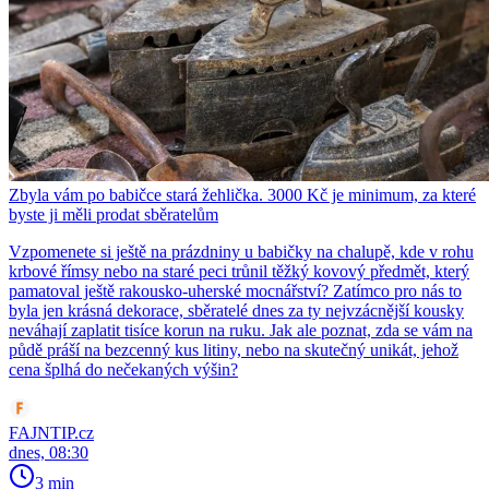
Zbyla vám po babičce stará žehlička. 3000 Kč je minimum, za které
byste ji měli prodat sběratelům
Vzpomenete si ještě na prázdniny u babičky na chalupě, kde v rohu
krbové římsy nebo na staré peci trůnil těžký kovový předmět, který
pamatoval ještě rakousko-uherské mocnářství? Zatímco pro nás to
byla jen krásná dekorace, sběratelé dnes za ty nejvzácnější kousky
neváhají zaplatit tisíce korun na ruku. Jak ale poznat, zda se vám na
půdě práší na bezcenný kus litiny, nebo na skutečný unikát, jehož
cena šplhá do nečekaných výšin?
FAJNTIP.cz
dnes, 08:30
3 min