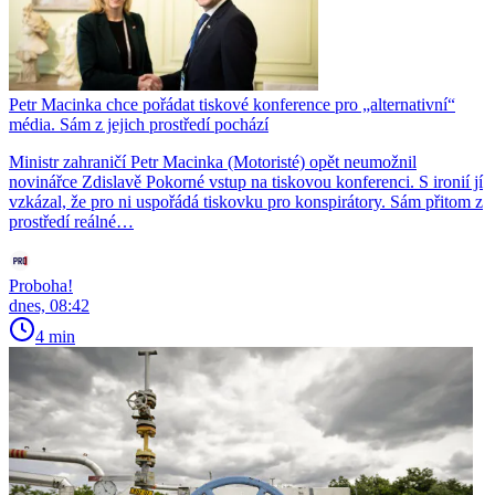
Petr Macinka chce pořádat tiskové konference pro „alternativní“
média. Sám z jejich prostředí pochází
Ministr zahraničí Petr Macinka (Motoristé) opět neumožnil
novinářce Zdislavě Pokorné vstup na tiskovou konferenci. S ironií jí
vzkázal, že pro ni uspořádá tiskovku pro konspirátory. Sám přitom z
prostředí reálné…
Proboha!
dnes, 08:42
4 min