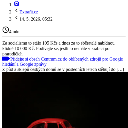
Extrafit.cz
14. 5. 2026, 05:32
4 min
Za socialismu to stálo 105 Kčs a dnes za to sběratelé nabídnou
klidně 10 000 Kč. Podívejte se, jestli to nemáte v krabici po
prarodičích
Přidejte si obsah Centrum.cz do oblíbených zdrojů pro Google
hledání a Google zprávy
Z půd a sklepů českých domů se v posledních letech stěhují do […]