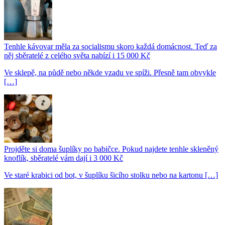
Tenhle kávovar měla za socialismu skoro každá domácnost. Teď za
něj sběratelé z celého světa nabízí i 15 000 Kč
Ve sklepě, na půdě nebo někde vzadu ve spíži. Přesně tam obvykle
[…]
Projděte si doma šuplíky po babičce. Pokud najdete tenhle skleněný
knoflík, sběratelé vám dají i 3 000 Kč
Ve staré krabici od bot, v šuplíku šicího stolku nebo na kartonu […]