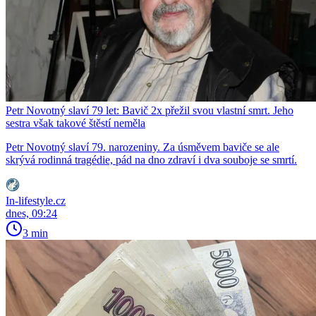
Petr Novotný slaví 79 let: Bavič 2x přežil svou vlastní smrt. Jeho
sestra však takové štěstí neměla
Petr Novotný slaví 79. narozeniny. Za úsměvem baviče se ale
skrývá rodinná tragédie, pád na dno zdraví i dva souboje se smrtí.
In-lifestyle.cz
dnes, 09:24
3 min