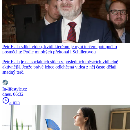
Petr Fiala sdílel video, kvůli kterému je nyní terčem potupného
posměchu: Podle mnohých překonal i Schillerovou
Petr Fiala je na sociálních sítích v posledních měsících viditelně
aktivnější. Jenže právě lehce odlehčená videa z něj často dělají
snadný terč.
In-lifestyle.cz
dnes, 06:32
3 min