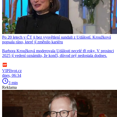
Po 20 letech v ČT ji bez vysvětlení sundali z Událostí. Kroužková
popsala ráno, které jí změnilo kariéru
Barbora Kroužková moderovala Události necelé tři roky. V prosinci
2025 jí vedení oznámilo, že končí, důvod prý nedostala dodnes.
VIPživot.cz
dnes, 06:34
3 min
Reklama