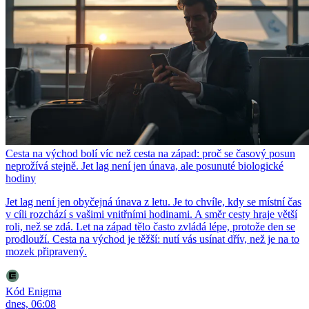
Cesta na východ bolí víc než cesta na západ: proč se časový posun
neprožívá stejně. Jet lag není jen únava, ale posunuté biologické
hodiny
Jet lag není jen obyčejná únava z letu. Je to chvíle, kdy se místní čas
v cíli rozchází s vašimi vnitřními hodinami. A směr cesty hraje větší
roli, než se zdá. Let na západ tělo často zvládá lépe, protože den se
prodlouží. Cesta na východ je těžší: nutí vás usínat dřív, než je na to
mozek připravený.
Kód Enigma
dnes, 06:08