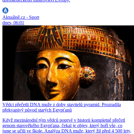
Aktuálně.cz - Sport
dnes, 06:01
Vědci přečetli DNA muže z doby stavitelů pyramid. Prozradila
překvapivý původ starých Egypťanů
Když mezinárodní tým vědců poprvé v historii kompletně přečetl
genom starověkého Egypťana, čekal je objev, který boří vše, co
jsme se učili ve škole. Analýza DNA muže, který žil před 4 500 lety,