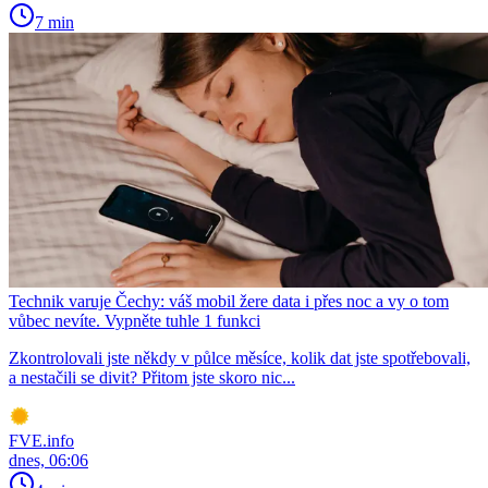
7 min
Technik varuje Čechy: váš mobil žere data i přes noc a vy o tom
vůbec nevíte. Vypněte tuhle 1 funkci
Zkontrolovali jste někdy v půlce měsíce, kolik dat jste spotřebovali,
a nestačili se divit? Přitom jste skoro nic...
FVE.info
dnes, 06:06