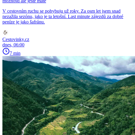
možností ale ještě máte
V cestovním ruchu se pohybuju už roky. Za osm let jsem snad
nezažila sezónu, jako je ta letošní. Last minute zájezdů za dobré
peníze je jako šafránu.
Cestovinky.cz
dnes, 06:00
7 min