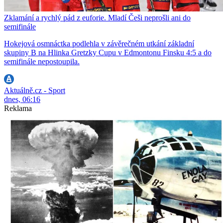
Zklamání a rychlý pád z euforie. Mladí Češi neprošli ani do
semifinále
Hokejová osmnáctka podlehla v závěrečném utkání základní
skupiny B na Hlinka Gretzky Cupu v Edmontonu Finsku 4:5 a do
semifinále nepostoupila.
Aktuálně.cz - Sport
dnes, 06:16
Reklama