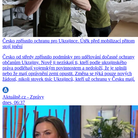
Česko zpřísnilo ochranu pro Ukrajince. Útěk před mobilizací přitom
stojí jmění
Česko od středy zpřísnilo podmínky pro udělování dočasné ochrany
občanům Ukrajiny. Nově ji nezískají ti, kteří podle ukrajinského
práva podléhají vojenským povinnostem a nedoloží, že je splnili
nebo že mají oprávnění zemi opustit. Změna se týká pouze nových
žádostí, nikoli stovek tisíc Ukrajinců, kteří už ochranu v Česku mají.
Aktuálně.cz - Zprávy
dnes, 06:37