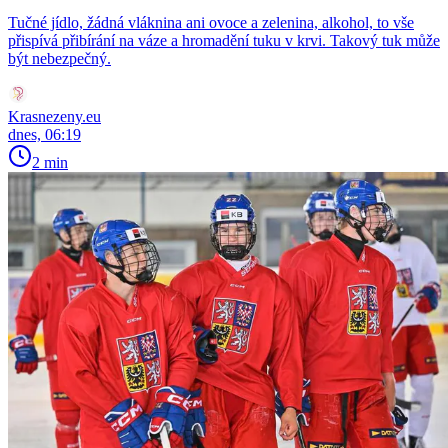
Tučné jídlo, žádná vláknina ani ovoce a zelenina, alkohol, to vše
přispívá přibírání na váze a hromadění tuku v krvi. Takový tuk může
být nebezpečný.
Krasnezeny.eu
dnes, 06:19
2 min