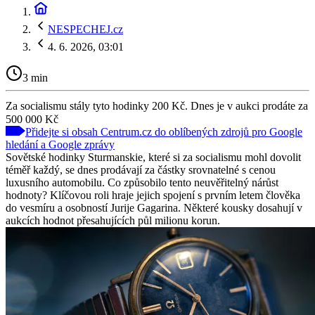
NESPECHEJ.cz
4. 6. 2026, 03:01
3 min
Za socialismu stály tyto hodinky 200 Kč. Dnes je v aukci prodáte za
500 000 Kč
Přidejte si obsah Centrum.cz do oblíbených zdrojů pro Google
hledání a Google zprávy
Sovětské hodinky Sturmanskie, které si za socialismu mohl dovolit
téměř každý, se dnes prodávají za částky srovnatelné s cenou
luxusního automobilu. Co způsobilo tento neuvěřitelný nárůst
hodnoty? Klíčovou roli hraje jejich spojení s prvním letem člověka
do vesmíru a osobností Jurije Gagarina. Některé kousky dosahují v
aukcích hodnot přesahujících půl milionu korun.