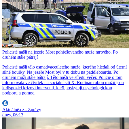
Policisté našli na jezeře Most pohřešovaného muže mrtvého. Po
druhém stále pátrají
Policisté našli tělo osmadvacetiletého muže, kterého hledali od úterní
silné bouřky. Na jezeře Most byl v tu dobu na paddleboardu. Po
druhém muži stále pátrají. Tělo našli ve středu večer. Policie o tom
informovala ve čtvrtek na sociální síti X. Rodinám obou mužů jsou
k dispozici krizoví interventi, kteří poskytují psychologickou
podporu a pomoc.
Aktuálně.cz - Zprávy
dnes, 06:13