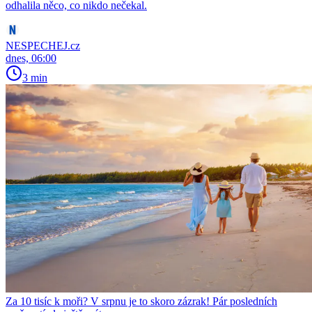
odhalila něco, co nikdo nečekal.
NESPECHEJ.cz
dnes, 06:00
3 min
Za 10 tisíc k moři? V srpnu je to skoro zázrak! Pár posledních