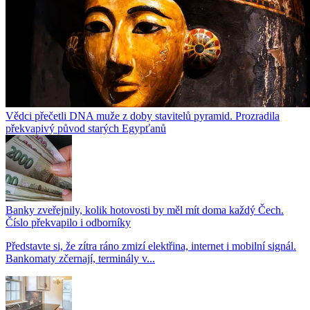
Vědci přečetli DNA muže z doby stavitelů pyramid. Prozradila
překvapivý původ starých Egypťanů
Banky zveřejnily, kolik hotovosti by měl mít doma každý Čech.
Číslo překvapilo i odborníky
Představte si, že zítra ráno zmizí elektřina, internet i mobilní signál.
Bankomaty zčernají, terminály v...