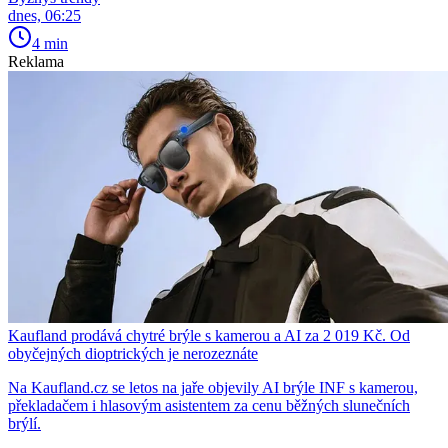
dnes, 06:25
4 min
Reklama
Kaufland prodává chytré brýle s kamerou a AI za 2 019 Kč. Od
obyčejných dioptrických je nerozeznáte
Na Kaufland.cz se letos na jaře objevily AI brýle INF s kamerou,
překladačem i hlasovým asistentem za cenu běžných slunečních
brýlí.