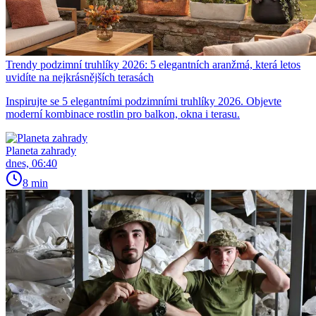
Trendy podzimní truhlíky 2026: 5 elegantních aranžmá, která letos
uvidíte na nejkrásnějších terasách
Inspirujte se 5 elegantními podzimními truhlíky 2026. Objevte
moderní kombinace rostlin pro balkon, okna i terasu.
Planeta zahrady
dnes, 06:40
8 min