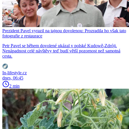
Prezident Pavel vyrazil na tajnou dovolenou: Prozradila ho však tato
fotografie z restaurace
Petr Pavel se během dovolené ukázal v polské Kudowě-Zdróji.
Nenápadnost celé návštěvy teď budí větší pozornost než samotná
cesta.
In-lifestyle.cz
dnes, 06:45
2 min