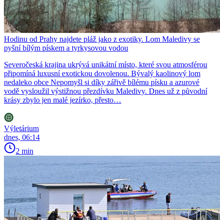
Hodinu od Prahy najdete pláž jako z exotiky. Lom Maledivy se
pyšní bílým pískem a tyrkysovou vodou
Severočeská krajina ukrývá unikátní místo, které svou atmosférou
připomíná luxusní exotickou dovolenou. Bývalý kaolinový lom
nedaleko obce Nepomyšl si díky zářivě bílému písku a azurové
vodě vysloužil výstižnou přezdívku Maledivy. Dnes už z původní
krásy zbylo jen malé jezírko, přesto…
Výletárium
dnes, 06:14
2 min