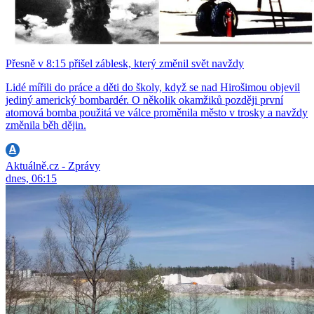
Přesně v 8:15 přišel záblesk, který změnil svět navždy
Lidé mířili do práce a děti do školy, když se nad Hirošimou objevil
jediný americký bombardér. O několik okamžiků později první
atomová bomba použitá ve válce proměnila město v trosky a navždy
změnila běh dějin.
Aktuálně.cz - Zprávy
dnes, 06:15