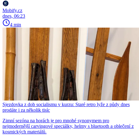
Mobify.cz
dnes, 06:23
4 min
Sjezdovka z dob socialismu v kurzu: Staré retro lyže z půdy dnes
prodáte i za několik tisíc
Zimní sezóna na horách je pro mnohé synonymem pro
nejmodernější carvingové speciálky, helmy s bluetooth a oblečení z
kosmických materiálů.