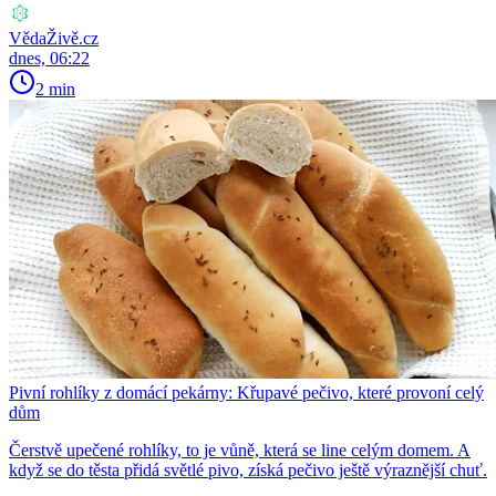
VědaŽivě.cz
dnes, 06:22
2 min
Pivní rohlíky z domácí pekárny: Křupavé pečivo, které provoní celý
dům
Čerstvě upečené rohlíky, to je vůně, která se line celým domem. A
když se do těsta přidá světlé pivo, získá pečivo ještě výraznější chuť.