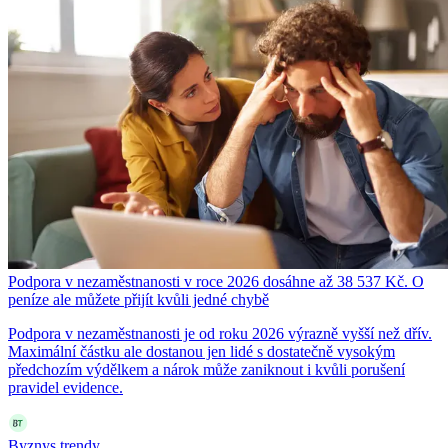
Podpora v nezaměstnanosti v roce 2026 dosáhne až 38 537 Kč. O
peníze ale můžete přijít kvůli jedné chybě
Podpora v nezaměstnanosti je od roku 2026 výrazně vyšší než dřív.
Maximální částku ale dostanou jen lidé s dostatečně vysokým
předchozím výdělkem a nárok může zaniknout i kvůli porušení
pravidel evidence.
Byznys trendy