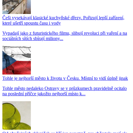
Češi vysekávají klasické kuchyňské dřezy. Pořizují lepší zařízení,
které ušetří spoustu času i vody
Vypadají jako z futuristického filmu, slibují revoluci při vaření a na
sociálních sítích sbírají miliony...
Tohle je nejhorší město k životu v Česku. Místní to vidí úplně jinak
Tohle město nedaleko Ostravy se v průzkumech pravidelně ocitalo
na poslední příčce jakožto nejhorší místo k...