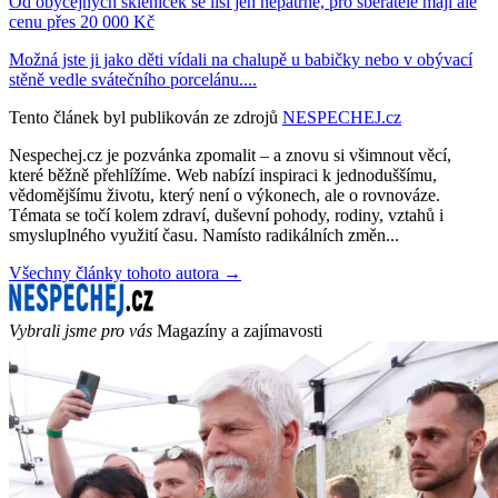
Od obyčejných skleniček se liší jen nepatrně, pro sběratele mají ale
cenu přes 20 000 Kč
Možná jste ji jako děti vídali na chalupě u babičky nebo v obývací
stěně vedle svátečního porcelánu....
Tento článek byl publikován ze zdrojů
NESPECHEJ.cz
Nespechej.cz je pozvánka zpomalit – a znovu si všimnout věcí,
které běžně přehlížíme. Web nabízí inspiraci k jednoduššímu,
vědomějšímu životu, který není o výkonech, ale o rovnováze.
Témata se točí kolem zdraví, duševní pohody, rodiny, vztahů i
smysluplného využití času. Namísto radikálních změn...
Všechny články tohoto autora →
Vybrali jsme pro vás
Magazíny a zajímavosti