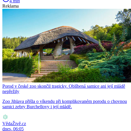
4 min
Reklama
Porod v české zoo skončil tragicky. Oblíbená samice ani její mládě
nepřežily
Zoo Jihlava přišla o víkendu při komplikovaném porodu o chovnou
samici zebry Burchellovy i její mládě.
VědaŽivě.cz
dnes, 06:05