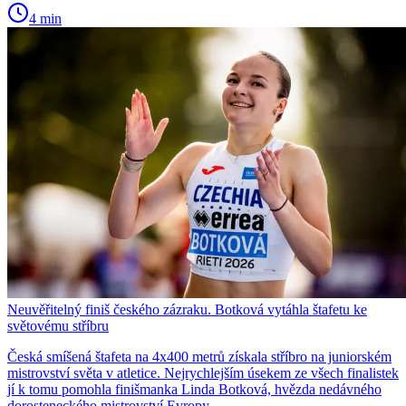
4 min
Neuvěřitelný finiš českého zázraku. Botková vytáhla štafetu ke
světovému stříbru
Česká smíšená štafeta na 4x400 metrů získala stříbro na juniorském
mistrovství světa v atletice. Nejrychlejším úsekem ze všech finalistek
jí k tomu pomohla finišmanka Linda Botková, hvězda nedávného
dorosteneckého mistrovství Evropy.