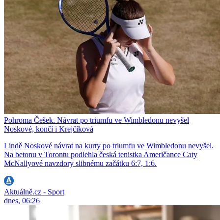
Pohroma Češek. Návrat po triumfu ve Wimbledonu nevyšel
Noskové, končí i Krejčíková
Lindě Noskové návrat na kurty po triumfu ve Wimbledonu nevyšel.
Na betonu v Torontu podlehla česká tenistka Američance Caty
McNallyové navzdory slibnému začátku 6:7, 1:6.
Aktuálně.cz - Sport
dnes, 06:26