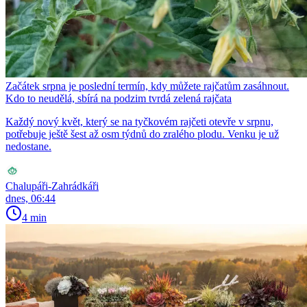
Začátek srpna je poslední termín, kdy můžete rajčatům zasáhnout.
Kdo to neudělá, sbírá na podzim tvrdá zelená rajčata
Každý nový květ, který se na tyčkovém rajčeti otevře v srpnu,
potřebuje ještě šest až osm týdnů do zralého plodu. Venku je už
nedostane.
Chalupáři-Zahrádkáři
dnes, 06:44
4 min