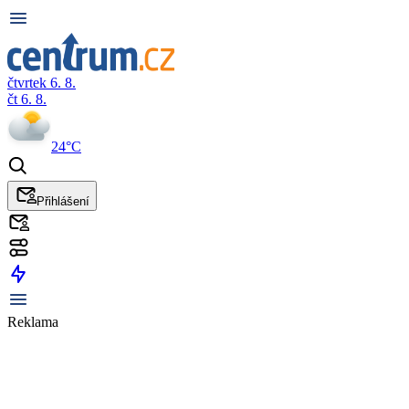
čtvrtek 6. 8.
čt 6. 8.
24°C
Přihlášení
Reklama