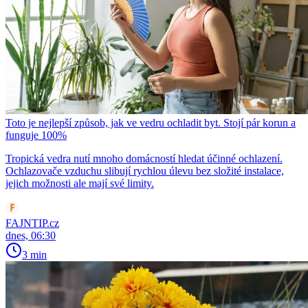
Toto je nejlepší způsob, jak ve vedru ochladit byt. Stojí pár korun a
funguje 100%
Tropická vedra nutí mnoho domácností hledat účinné ochlazení.
Ochlazovače vzduchu slibují rychlou úlevu bez složité instalace,
jejich možnosti ale mají své limity.
FAJNTIP.cz
dnes, 06:30
3 min