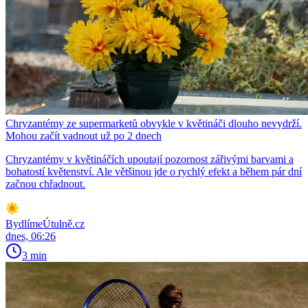
Chryzantémy ze supermarketů obvykle v květináči dlouho nevydrží.
Mohou začít vadnout už po 2 dnech
Chryzantémy v květináčích upoutají pozornost zářivými barvami a
bohatostí květenství. Ale většinou jde o rychlý efekt a během pár dní
začnou chřadnout.
BydlímeÚtulně.cz
dnes, 06:26
3 min