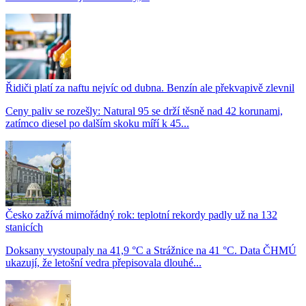
Řidiči platí za naftu nejvíc od dubna. Benzín ale překvapivě zlevnil
Ceny paliv se rozešly: Natural 95 se drží těsně nad 42 korunami,
zatímco diesel po dalším skoku míří k 45...
Česko zažívá mimořádný rok: teplotní rekordy padly už na 132
stanicích
Doksany vystoupaly na 41,9 °C a Strážnice na 41 °C. Data ČHMÚ
ukazují, že letošní vedra přepisovala dlouhé...