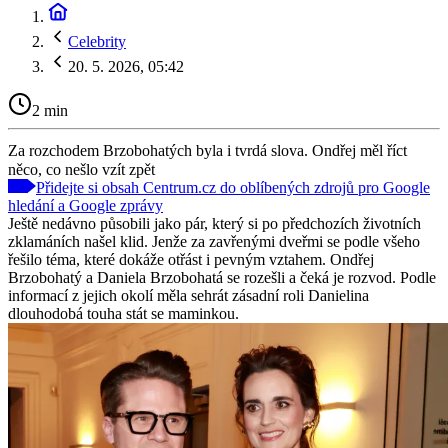
Celebrity
20. 5. 2026, 05:42
2 min
Za rozchodem Brzobohatých byla i tvrdá slova. Ondřej měl říct
něco, co nešlo vzít zpět
Přidejte si obsah Centrum.cz do oblíbených zdrojů pro Google
hledání a Google zprávy
Ještě nedávno působili jako pár, který si po předchozích životních
zklamáních našel klid. Jenže za zavřenými dveřmi se podle všeho
řešilo téma, které dokáže otřást i pevným vztahem. Ondřej
Brzobohatý a Daniela Brzobohatá se rozešli a čeká je rozvod. Podle
informací z jejich okolí měla sehrát zásadní roli Danielina
dlouhodobá touha stát se maminkou.