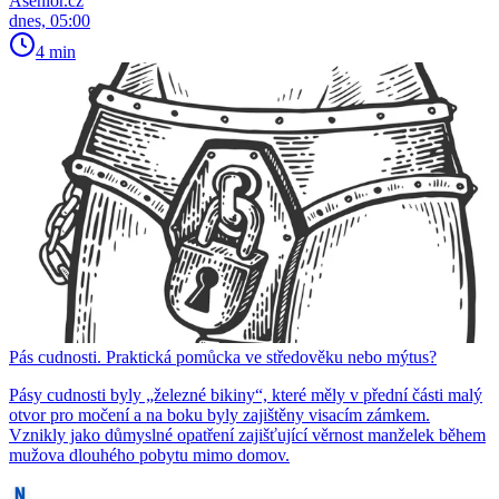
Asenior.cz
dnes, 05:00
4 min
Pás cudnosti. Praktická pomůcka ve středověku nebo mýtus?
Pásy cudnosti byly „železné bikiny“, které měly v přední části malý
otvor pro močení a na boku byly zajištěny visacím zámkem.
Vznikly jako důmyslné opatření zajišťující věrnost manželek během
mužova dlouhého pobytu mimo domov.