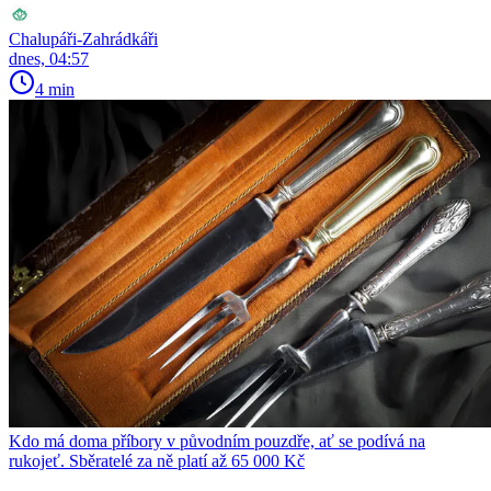
Chalupáři-Zahrádkáři
dnes, 04:57
4 min
Kdo má doma příbory v původním pouzdře, ať se podívá na
rukojeť. Sběratelé za ně platí až 65 000 Kč