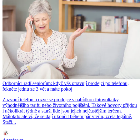
Odborníci radí seniorům: když vás otravují prodejci po telefonu,
řekněte jednu ze 3 vět a máte pokoj
Zazvoní telefon a ozve se prodejce s nabídkou fotovoltaiky,
výhodnějšího tarifu nebo životního pojištění. Takové hovory přijdou
i několikrát týdně a starší lidé jsou jejich nejčastějším terčem.
Málokdo ale ví, že se dají ukončit během pár vteřin, zcela legálně.
Stačí...