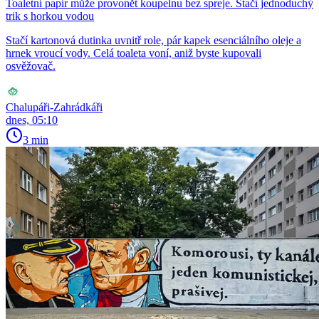
Toaletní papír může provonět koupelnu bez spreje. Stačí jednoduchý
trik s horkou vodou
Stačí kartonová dutinka uvnitř role, pár kapek esenciálního oleje a
hrnek vroucí vody. Celá toaleta voní, aniž byste kupovali
osvěžovač.
Chalupáři-Zahrádkáři
dnes, 05:10
3 min