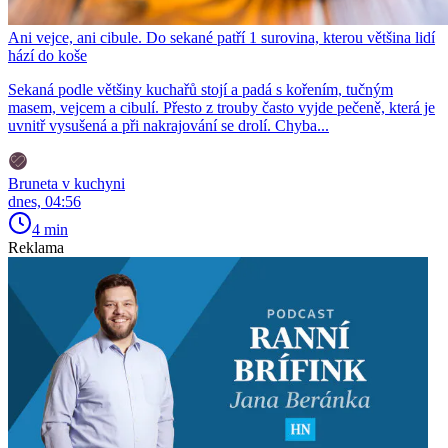
Ani vejce, ani cibule. Do sekané patří 1 surovina, kterou většina lidí
hází do koše
Sekaná podle většiny kuchařů stojí a padá s kořením, tučným
masem, vejcem a cibulí. Přesto z trouby často vyjde pečeně, která je
uvnitř vysušená a při nakrajování se drolí. Chyba...
Bruneta v kuchyni
dnes, 04:56
4 min
Reklama