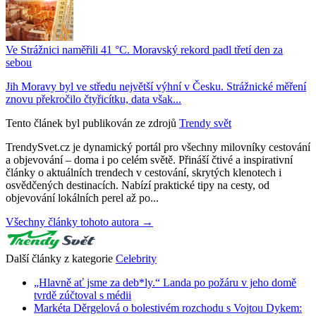
Ve Strážnici naměřili 41 °C. Moravský rekord padl třetí den za
sebou
Jih Moravy byl ve středu největší výhní v Česku. Strážnické měření
znovu překročilo čtyřicítku, data však...
Tento článek byl publikován ze zdrojů
Trendy svět
TrendySvet.cz je dynamický portál pro všechny milovníky cestování
a objevování – doma i po celém světě. Přináší čtivé a inspirativní
články o aktuálních trendech v cestování, skrytých klenotech i
osvědčených destinacích. Nabízí praktické tipy na cesty, od
objevování lokálních perel až po...
Všechny články tohoto autora →
Další články z kategorie
Celebrity
„Hlavně ať jsme za deb*ly.“ Landa po požáru v jeho domě
tvrdě zúčtoval s médii
Markéta Děrgelová o bolestivém rozchodu s Vojtou Dykem: