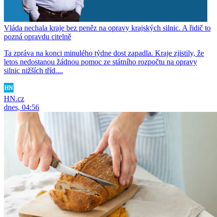
Vláda nechala kraje bez peněz na opravy krajských silnic. A řidič to
pozná opravdu citelně
Ta zpráva na konci minulého týdne dost zapadla. Kraje zjistily, že
letos nedostanou žádnou pomoc ze státního rozpočtu na opravy
silnic nižších tříd....
HN.cz
dnes, 04:56