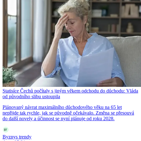
Statisíce Čechů počítaly s jiným věkem odchodu do důchodu: Vláda
od původního slibu ustoupila
Plánovaný návrat maximálního důchodového věku na 65 let
nepřijde tak rychle, jak se původně očekávalo. Změna se přesouvá
do další novely a účinnost se nyní plánuje od roku 2028.
Byznys trendy