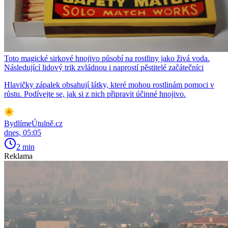
Toto magické sirkové hnojivo působí na rostliny jako živá voda.
Následující lidový trik zvládnou i naprostí pěstitelé začátečníci
Hlavičky zápalek obsahují látky, které mohou rostlinám pomoci v
růstu. Podívejte se, jak si z nich připravit účinné hnojivo.
BydlímeÚtulně.cz
dnes, 05:05
2 min
Reklama