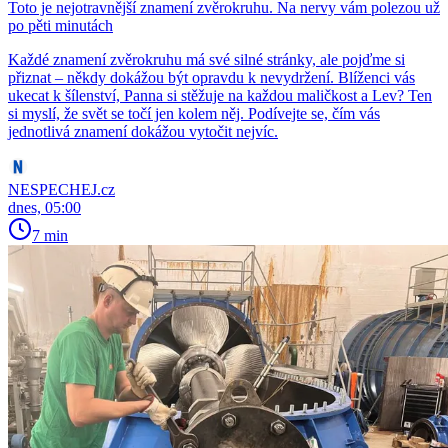
Toto je nejotravnější znamení zvěrokruhu. Na nervy vám polezou už
po pěti minutách
Každé znamení zvěrokruhu má své silné stránky, ale pojďme si
přiznat – někdy dokážou být opravdu k nevydržení. Blíženci vás
ukecat k šílenství, Panna si stěžuje na každou maličkost a Lev? Ten
si myslí, že svět se točí jen kolem něj. Podívejte se, čím vás
jednotlivá znamení dokážou vytočit nejvíc.
NESPECHEJ.cz
dnes, 05:00
7 min