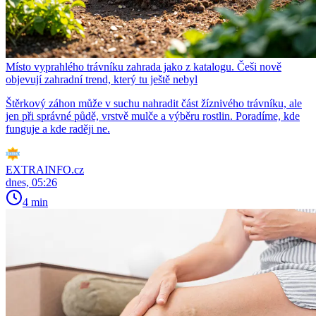
Místo vyprahlého trávníku zahrada jako z katalogu. Češi nově
objevují zahradní trend, který tu ještě nebyl
Štěrkový záhon může v suchu nahradit část žíznivého trávníku, ale
jen při správné půdě, vrstvě mulče a výběru rostlin. Poradíme, kde
funguje a kde raději ne.
EXTRAINFO.cz
dnes, 05:26
4 min