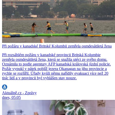
Při požáru v kanadské Britské Kolumbii zemřela osmdesátiletá žena
Při rozsáhlém požáru v kanadské provincii Britská Kolumbie
zemřela osmdesátiletá žena, která se snažila utéct ze svého domu.
Oznámila to podle agentury AFP kanadská královská jízdní policie.
Požár vypukl v pátek poblíž jezera Okanagan na jihu provincie a
rychle se rozšířil. Úřady kvůli němu nařídily evakuaci více než 20
tisíc lidí a v provincii byl vyhlášen stav nouze.
Aktuálně.cz - Zprávy
dnes, 05:05