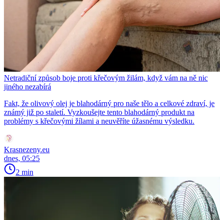
Netradiční způsob boje proti křečovým žilám, když vám na ně nic
jiného nezabírá
Fakt, že olivový olej je blahodárný pro naše tělo a celkové zdraví, je
známý již po staletí. Vyzkoušejte tento blahodárný produkt na
problémy s křečovými žílami a neuvěříte úžasnému výsledku.
Krasnezeny.eu
dnes, 05:25
2 min