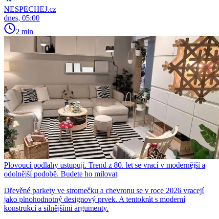
NESPECHEJ.cz
dnes, 05:00
2 min
Plovoucí podlahy ustupují. Trend z 80. let se vrací v modernější a
odolnější podobě. Budete ho milovat
Dřevěné parkety ve stromečku a chevronu se v roce 2026 vracejí
jako plnohodnotný designový prvek. A tentokrát s moderní
konstrukcí a silnějšími argumenty.