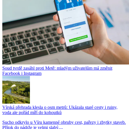
Soud tvrdě zasáhl proti Metě: mladým uživatelům má změnit
Facebook i Instagram
Vírská přehrada klesla o osm metrů: Ukázala staré cesty i ruiny,
voda ale pořád míří do kohoutků
Sucho odkrylo u Víru kamenné obruby cest, pařezy i zbytky staveb.
Přítok do nádrže je velmi slabý,...