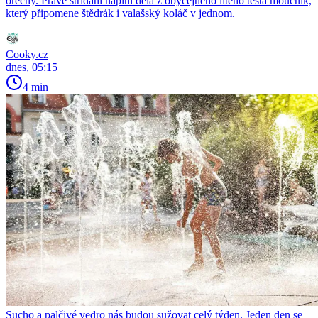
ořechy. Právě střídání náplní dělá z obyčejného litého těsta moučník,
který připomene štědrák i valašský koláč v jednom.
Cooky.cz
dnes, 05:15
4 min
Sucho a palčivé vedro nás budou sužovat celý týden. Jeden den se