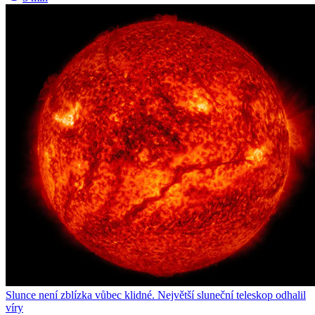
Slunce není zblízka vůbec klidné. Největší sluneční teleskop odhalil
víry