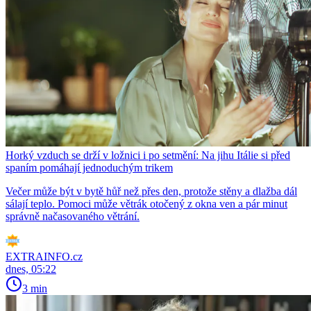
Horký vzduch se drží v ložnici i po setmění: Na jihu Itálie si před
spaním pomáhají jednoduchým trikem
Večer může být v bytě hůř než přes den, protože stěny a dlažba dál
sálají teplo. Pomoci může větrák otočený z okna ven a pár minut
správně načasovaného větrání.
EXTRAINFO.cz
dnes, 05:22
3 min