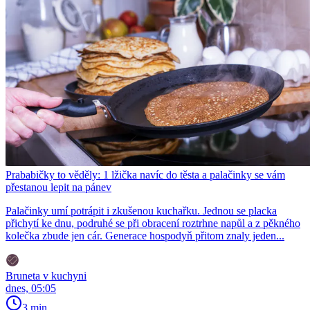
Prababičky to věděly: 1 lžička navíc do těsta a palačinky se vám
přestanou lepit na pánev
Palačinky umí potrápit i zkušenou kuchařku. Jednou se placka
přichytí ke dnu, podruhé se při obracení roztrhne napůl a z pěkného
kolečka zbude jen cár. Generace hospodyň přitom znaly jeden...
Bruneta v kuchyni
dnes, 05:05
3 min