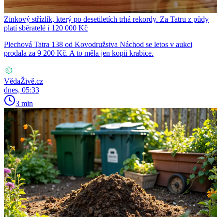
Zinkový střízlík, který po desetiletích trhá rekordy. Za Tatru z půdy
platí sběratelé i 120 000 Kč
Plechová Tatra 138 od Kovodružstva Náchod se letos v aukci
prodala za 9 200 Kč. A to měla jen kopii krabice.
VědaŽivě.cz
dnes, 05:33
3 min