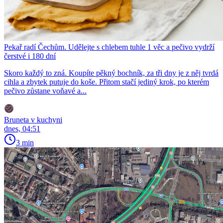
Pekař radí Čechům. Udělejte s chlebem tuhle 1 věc a pečivo vydrží
čerstvé i 180 dní
Skoro každý to zná. Koupíte pěkný bochník, za tři dny je z něj tvrdá
cihla a zbytek putuje do koše. Přitom stačí jediný krok, po kterém
pečivo zůstane voňavé a...
Bruneta v kuchyni
dnes, 04:51
3 min