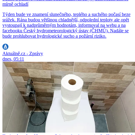
mírně ochladí
Týden bude ve znamení slunečného, teplého a suchého počasí beze
srážek. Rána budou většinou chladnější, odpolední teploty ale opět
vystoupají k nadprůměrným hodnotám, informoval na webu a na
facebooku Český hydrometeorologický ústav (ČHMÚ). Nadále se
bude prohlubovat hydrologické sucho a požární riziko.
Aktuálně.cz - Zprávy
dnes, 05:11