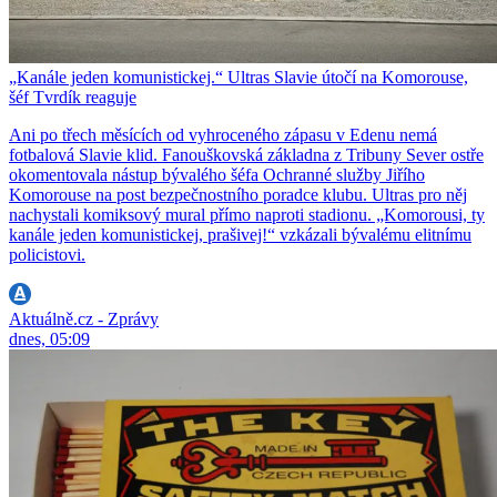
„Kanále jeden komunistickej.“ Ultras Slavie útočí na Komorouse,
šéf Tvrdík reaguje
Ani po třech měsících od vyhroceného zápasu v Edenu nemá
fotbalová Slavie klid. Fanouškovská základna z Tribuny Sever ostře
okomentovala nástup bývalého šéfa Ochranné služby Jiřího
Komorouse na post bezpečnostního poradce klubu. Ultras pro něj
nachystali komiksový mural přímo naproti stadionu. „Komorousi, ty
kanále jeden komunistickej, prašivej!“ vzkázali bývalému elitnímu
policistovi.
Aktuálně.cz - Zprávy
dnes, 05:09