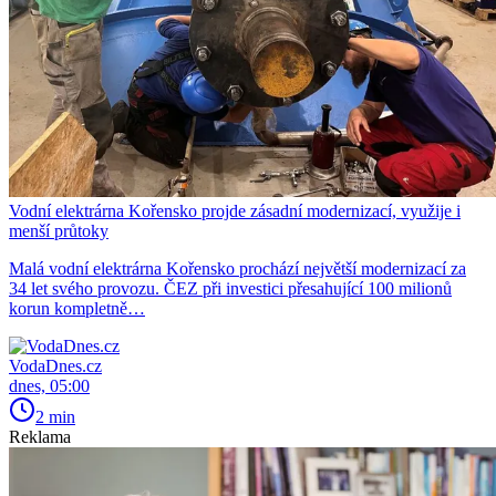
Vodní elektrárna Kořensko projde zásadní modernizací, využije i
menší průtoky
Malá vodní elektrárna Kořensko prochází největší modernizací za
34 let svého provozu. ČEZ při investici přesahující 100 milionů
korun kompletně…
VodaDnes.cz
dnes, 05:00
2 min
Reklama