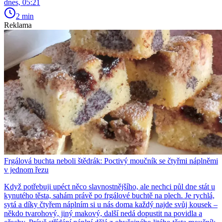
dnes, 05:21
2 min
Reklama
Frgálová buchta neboli štědrák: Poctivý moučník se čtyřmi náplněmi
v jednom řezu
Když potřebuji upéct něco slavnostnějšího, ale nechci půl dne stát u
kynutého těsta, sahám právě po frgálové buchtě na plech. Je rychlá,
sytá a díky čtyřem náplním si u nás doma každý najde svůj kousek –
někdo tvarohový, jiný makový, další nedá dopustit na povidla a