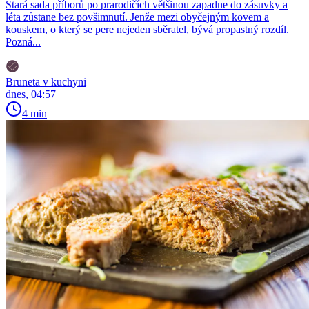
Stará sada příborů po prarodičích většinou zapadne do zásuvky a
léta zůstane bez povšimnutí. Jenže mezi obyčejným kovem a
kouskem, o který se pere nejeden sběratel, bývá propastný rozdíl.
Pozná...
Bruneta v kuchyni
dnes, 04:57
4 min