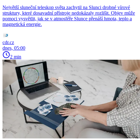
Největší sluneční teleskop světa zachytil na Slunci drobné vírové
struktury, které dosavadní přístroje nedokázaly rozlišit. Objev může
pomoci vysvětlit, jak se v atmosféře Slunce přenáší hmota, teplo a
magnetická energie.
cdr.cz
dnes, 05:00
2 min