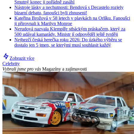
Smutný konec ji pořádně zasáhl
Nástroje lásky a nechutnosti: Bendová s Decastelo rozjely
bizarní debatu, fanoušci byli zhnuseni!
Kateřina Brožová v 58 letech v plavkách na Orlíku. Fanoušci
ji přirovnali k Marilyn Monroe
Nerudová nazvala Klempíře stbáckým práskačem, který za
500 udával kamarády. Ministr jí odpověděl ještě tvrději
Nejhezčí česká herečka roku 2026: Do úzkého výběru se
dostalo jen 5 jmen, se kterými musí souhlasit každý
Zobrazit více
Celebrity
Vybrali jsme pro vás
Magazíny a zajímavosti