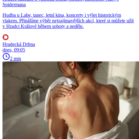
Spidermana
Hudba u Labe, tanec, letní kina, koncerty i výlet historickým
vlakem. Přinášíme výběr nejzajímavějších akcí, které si můžete užít
v Hradci Králové během soboty a neděle.
Hradecká Drbna
dnes, 09:05
2 min