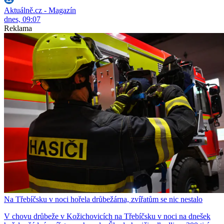
Aktuálně.cz - Magazín
dnes, 09:07
Reklama
Na Třebíčsku v noci hořela drůbežárna, zvířatům se nic nestalo
V chovu drůbeže v Kožichovicích na Třebíčsku v noci na dnešek