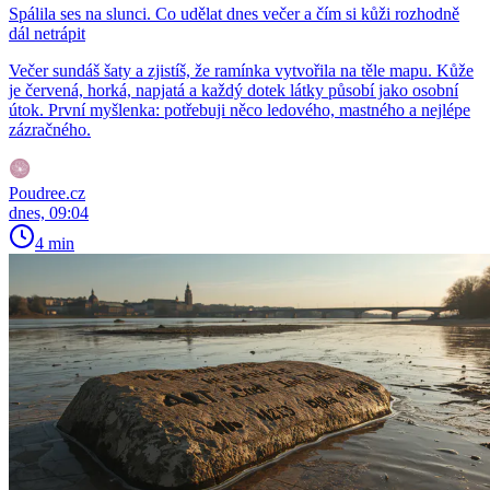
Spálila ses na slunci. Co udělat dnes večer a čím si kůži rozhodně
dál netrápit
Večer sundáš šaty a zjistíš, že ramínka vytvořila na těle mapu. Kůže
je červená, horká, napjatá a každý dotek látky působí jako osobní
útok. První myšlenka: potřebuji něco ledového, mastného a nejlépe
zázračného.
Poudree.cz
dnes, 09:04
4 min