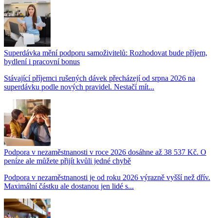
Superdávka mění podporu samoživitelů: Rozhodovat bude příjem,
bydlení i pracovní bonus
Stávající příjemci rušených dávek přecházejí od srpna 2026 na
superdávku podle nových pravidel. Nestačí mít...
Podpora v nezaměstnanosti v roce 2026 dosáhne až 38 537 Kč. O
peníze ale můžete přijít kvůli jedné chybě
Podpora v nezaměstnanosti je od roku 2026 výrazně vyšší než dřív.
Maximální částku ale dostanou jen lidé s...