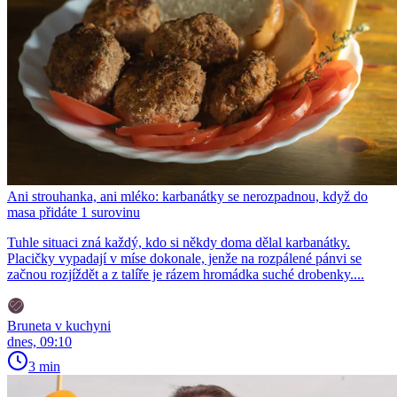
Ani strouhanka, ani mléko: karbanátky se nerozpadnou, když do
masa přidáte 1 surovinu
Tuhle situaci zná každý, kdo si někdy doma dělal karbanátky.
Placičky vypadají v míse dokonale, jenže na rozpálené pánvi se
začnou rozjíždět a z talíře je rázem hromádka suché drobenky....
Bruneta v kuchyni
dnes, 09:10
3 min