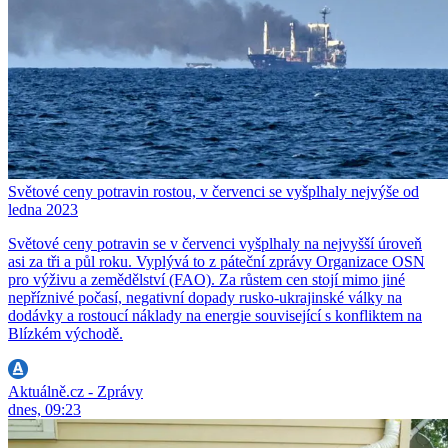
Světové ceny potravin rostou, v červenci se vyšplhaly nejvýše od
ledna 2023
Světové ceny potravin se v červenci vyšplhaly na nejvyšší úroveň
asi za tři a půl roku. Vyplývá to z páteční zprávy Organizace OSN
pro výživu a zemědělství (FAO). Za růstem cen stojí mimo jiné
nepříznivé počasí, negativní dopady rusko-ukrajinské války na
dodávky a rostoucí náklady na energie související s konfliktem na
Blízkém východě.
Aktuálně.cz - Zprávy
dnes, 09:23