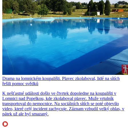
Drama na lomnickém koupališti. Plavec zkolaboval, lidé na sítích
řešili pomoc svědků
K nešťastné události došlo ve čtvrtek dopoledne na koupališti v
Lomnici nad Popelkou, kde zkolaboval plavec. Muže vrtulník
transportoval do nemocnice. Na sociálních sítích se poté objevilo
video, které celý incident zachycuje. Záznam vzbudil velký ohlas, v
pátek už ale byl smazaný.