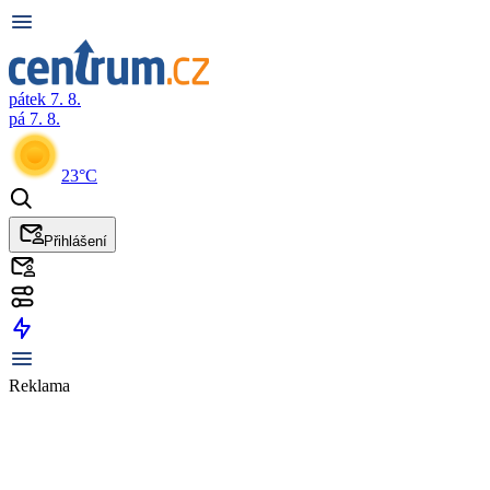
pátek 7. 8.
pá 7. 8.
23°C
Přihlášení
Reklama