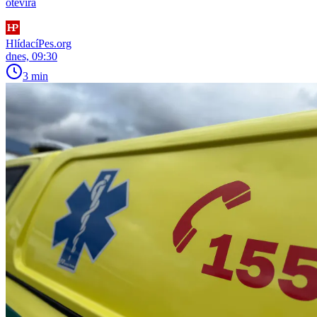
otevírá
HlídacíPes.org
dnes, 09:30
3 min