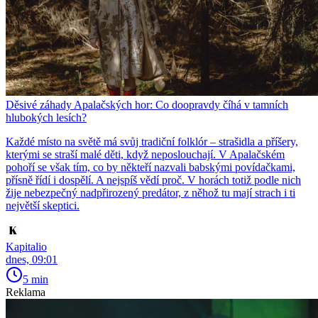
Děsivé záhady Apalačských hor: Co doopravdy číhá v tamních
hlubokých lesích?
Každé místo na světě má svůj tradiční folklór – strašidla a příšery,
kterými se straší malé děti, když neposlouchají. V Apalačském
pohoří se však tím, co by někteří nazvali babskými povídačkami,
přísně řídí i dospělí. A nejspíš vědí proč. V horách totiž podle nich
žije nebezpečný nadpřirozený predátor, z něhož tu mají strach i ti
největší skeptici.
Kapitalio
dnes, 09:01
5 min
Reklama