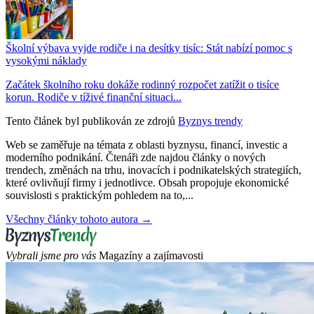
Školní výbava vyjde rodiče i na desítky tisíc: Stát nabízí pomoc s
vysokými náklady
Začátek školního roku dokáže rodinný rozpočet zatížit o tisíce
korun. Rodiče v tíživé finanční situaci...
Tento článek byl publikován ze zdrojů
Byznys trendy
Web se zaměřuje na témata z oblasti byznysu, financí, investic a
moderního podnikání. Čtenáři zde najdou články o nových
trendech, změnách na trhu, inovacích i podnikatelských strategiích,
které ovlivňují firmy i jednotlivce. Obsah propojuje ekonomické
souvislosti s praktickým pohledem na to,...
Všechny články tohoto autora →
Vybrali jsme pro vás
Magazíny a zajímavosti