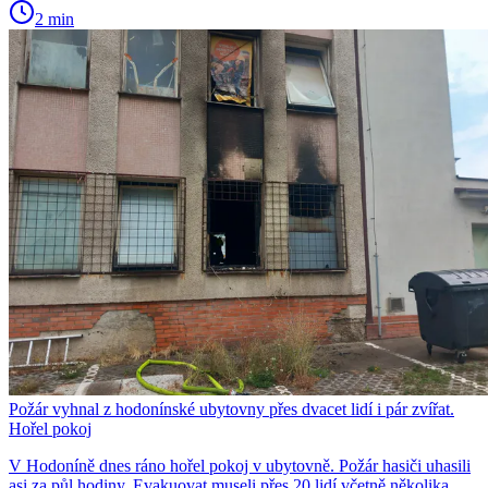
2 min
Požár vyhnal z hodonínské ubytovny přes dvacet lidí i pár zvířat.
Hořel pokoj
V Hodoníně dnes ráno hořel pokoj v ubytovně. Požár hasiči uhasili
asi za půl hodiny. Evakuovat museli přes 20 lidí včetně několika