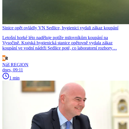
Sinice opět ovládly VN Sedlice, hygienici vydali zákaz koupání
Letošní horké léto naděluje potíže milovníkům koupání na
Vysočině. Krajská hygienická stanice opětovně vydala zákaz
koupání ve vodní nádrži Sedlice poté, co laboratorní rozbory…
Náš REGION
dnes, 09:11
1 min