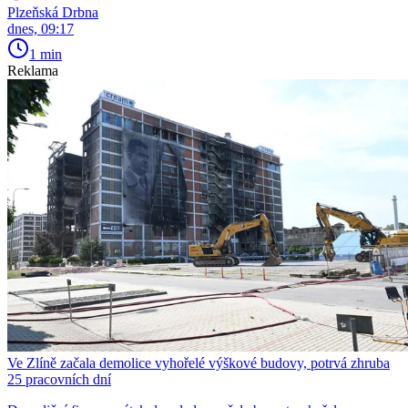
Plzeňská Drbna
dnes, 09:17
1 min
Reklama
Ve Zlíně začala demolice vyhořelé výškové budovy, potrvá zhruba
25 pracovních dní