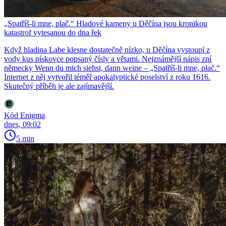
„Spatříš-li mne, plač.“ Hladové kameny u Děčína jsou kronikou
katastrof vytesanou do dna řek
Když hladina Labe klesne dostatečně nízko, u Děčína vystoupí z
vody kus pískovce popsaný čísly a větami. Nejznámější nápis zní
německy Wenn du mich siehst, dann weine – „Spatříš-li mne, plač.“
Internet z něj vytvořil téměř apokalyptické poselství z roku 1616.
Skutečný příběh je ale zajímavější.
Kód Enigma
dnes, 09:02
5 min