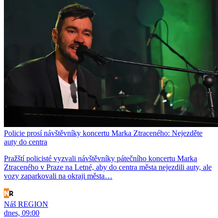
Policie prosí návštěvníky koncertu Marka Ztraceného: Nejezděte
auty do centra
Pražští policisté vyzvali návštěvníky pátečního koncertu Marka
Ztraceného v Praze na Letné, aby do centra města nejezdili auty, ale
vozy zaparkovali na okraji města…
Náš REGION
dnes, 09:00