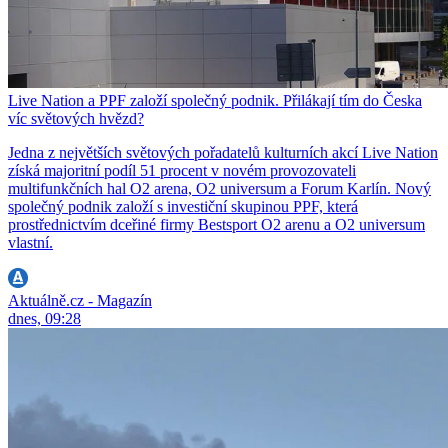
Live Nation a PPF založí společný podnik. Přilákají tím do Česka
víc světových hvězd?
Jedna z největších světových pořadatelů kulturních akcí Live Nation
získá majoritní podíl 51 procent v novém provozovateli
multifunkčních hal O2 arena, O2 universum a Forum Karlín. Nový
společný podnik založí s investiční skupinou PPF, která
prostřednictvím dceřiné firmy Bestsport O2 arenu a O2 universum
vlastní.
Aktuálně.cz - Magazín
dnes, 09:28