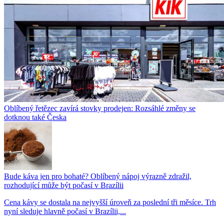
Oblíbený řetězec zavírá stovky prodejen: Rozsáhlé změny se
dotknou také Česka
Bude káva jen pro bohaté? Oblíbený nápoj výrazně zdražil,
rozhodující může být počasí v Brazílii
Cena kávy se dostala na nejvyšší úroveň za poslední tři měsíce. Trh
nyní sleduje hlavně počasí v Brazílii,...