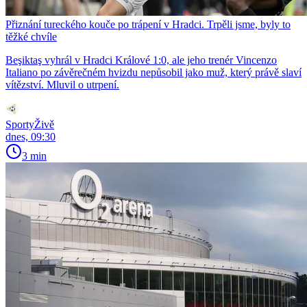
Přiznání tureckého kouče po trápení v Hradci. Trpěli jsme, byly to
těžké chvíle
Beşiktaş vyhrál v Hradci Králové 1:0, ale jeho trenér Vincenzo
Italiano po závěrečném hvizdu nepůsobil jako muž, který právě slaví
vítězství. Mluvil o utrpení.
SportyŽivě
dnes, 09:30
3 min