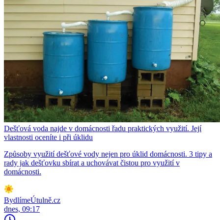
Dešťová voda najde v domácnosti řadu praktických využití. Její
vlastnosti oceníte i při úklidu
Způsoby využití dešťové vody nejen pro úklid domácnosti. 3 tipy a
rady jak dešťovku sbírat a uchovávat čistou pro využití v
domácnosti.
BydlímeÚtulně.cz
dnes, 09:17