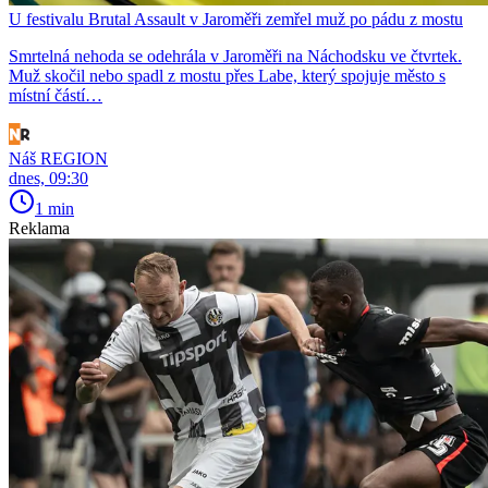
U festivalu Brutal Assault v Jaroměři zemřel muž po pádu z mostu
Smrtelná nehoda se odehrála v Jaroměři na Náchodsku ve čtvrtek.
Muž skočil nebo spadl z mostu přes Labe, který spojuje město s
místní částí…
Náš REGION
dnes, 09:30
1 min
Reklama