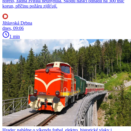
hořelo, žádná zvířata neuhynula. Škodu hasiči odhadli na 300 tisíc
korun, příčinu požáru zjišťují.
Jihlavská Drbna
dnes, 09:06
1 min
Hradec nabídne o víkendu fotbal, elektro, historické vlaky i