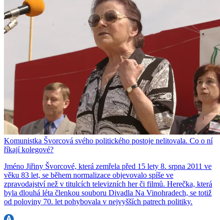
Komunistka Švorcová svého politického postoje nelitovala. Co o ní
říkají kolegové?
Jméno Jiřiny Švorcové, která zemřela před 15 lety 8. srpna 2011 ve
věku 83 let, se během normalizace objevovalo spíše ve
zpravodajství než v titulcích televizních her či filmů. Herečka, která
byla dlouhá léta členkou souboru Divadla Na Vinohradech, se totiž
od poloviny 70. let pohybovala v nejvyšších patrech politiky.