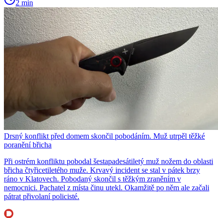
2 min
Drsný konflikt před domem skončil pobodáním. Muž utrpěl těžké
poranění břicha
Při ostrém konfliktu pobodal šestapadesátiletý muž nožem do oblasti
břicha čtyřicetiletého muže. Krvavý incident se stal v pátek brzy
ráno v Klatovech. Pobodaný skončil s těžkým zraněním v
nemocnici. Pachatel z místa činu utekl. Okamžitě po něm ale začali
pátrat přivolaní policisté.