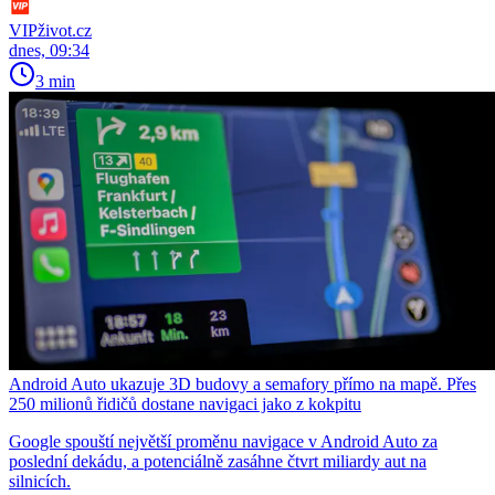
VIPživot.cz
dnes, 09:34
3 min
Android Auto ukazuje 3D budovy a semafory přímo na mapě. Přes
250 milionů řidičů dostane navigaci jako z kokpitu
Google spouští největší proměnu navigace v Android Auto za
poslední dekádu, a potenciálně zasáhne čtvrt miliardy aut na
silnicích.