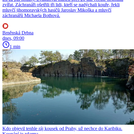
zvířat. Záchranáři ošetřili tři lidi, kteří se nadýchali kouře, řekli
mluvčí jihomoravských hasičů Jaroslav Mikoška a mluvčí
záchranářů Michaela Bothová.
Brněnská Drbna
dnes, 09:00
1 min
Kdo objevil tenhle ráj kousek od Prahy, už nechce do Karibiku.
Koupání je zdarma