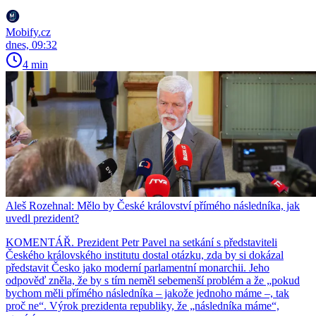
Mobify.cz
dnes, 09:32
4 min
Aleš Rozehnal: Mělo by České království přímého následníka, jak
uvedl prezident?
KOMENTÁŘ. Prezident Petr Pavel na setkání s představiteli
Českého královského institutu dostal otázku, zda by si dokázal
představit Česko jako moderní parlamentní monarchii. Jeho
odpověď zněla, že by s tím neměl sebemenší problém a že „pokud
bychom měli přímého následníka – jakože jednoho máme –, tak
proč ne“. Výrok prezidenta republiky, že „následníka máme“,