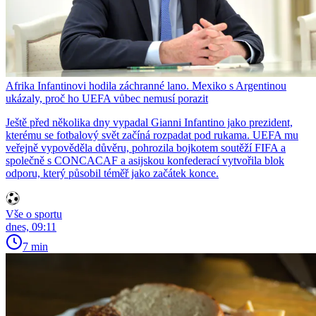
Afrika Infantinovi hodila záchranné lano. Mexiko s Argentinou
ukázaly, proč ho UEFA vůbec nemusí porazit
Ještě před několika dny vypadal Gianni Infantino jako prezident,
kterému se fotbalový svět začíná rozpadat pod rukama. UEFA mu
veřejně vypověděla důvěru, pohrozila bojkotem soutěží FIFA a
společně s CONCACAF a asijskou konfederací vytvořila blok
odporu, který působil téměř jako začátek konce.
Vše o sportu
dnes, 09:11
7 min