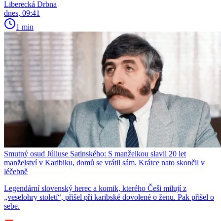
Liberecká Drbna
dnes, 09:41
1 min
Smutný osud Júliuse Satinského: S manželkou slavil 20 let
manželství v Karibiku, domů se vrátil sám. Krátce nato skončil v
léčebně
Legendární slovenský herec a komik, kterého Češi milují z
„veselohry století“, přišel při karibské dovolené o ženu. Pak přišel o
sebe.