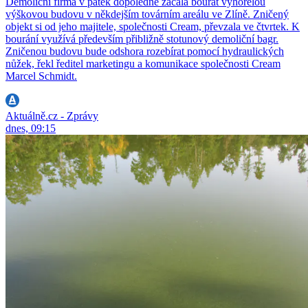
Demoliční firma v pátek dopoledne začala bourat vyhořelou
výškovou budovu v někdejším továrním areálu ve Zlíně. Zničený
objekt si od jeho majitele, společnosti Cream, převzala ve čtvrtek. K
bourání využívá především přibližně stotunový demoliční bagr.
Zničenou budovu bude odshora rozebírat pomocí hydraulických
nůžek, řekl ředitel marketingu a komunikace společnosti Cream
Marcel Schmidt.
Aktuálně.cz - Zprávy
dnes, 09:15