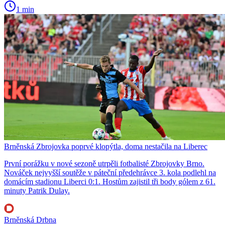
1 min
Brněnská Zbrojovka poprvé klopýtla, doma nestačila na Liberec
První porážku v nové sezoně utrpěli fotbalisté Zbrojovky Brno.
Nováček nejvyšší soutěže v páteční předehrávce 3. kola podlehl na
domácím stadionu Liberci 0:1. Hostům zajistil tři body gólem z 61.
minuty Patrik Dulay.
Brněnská Drbna