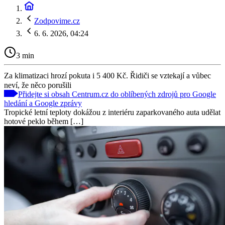
Zodpovime.cz
6. 6. 2026, 04:24
3 min
Za klimatizaci hrozí pokuta i 5 400 Kč. Řidiči se vztekají a vůbec
neví, že něco porušili
Přidejte si obsah Centrum.cz do oblíbených zdrojů pro Google
hledání a Google zprávy
Tropické letní teploty dokážou z interiéru zaparkovaného auta udělat
hotové peklo během […]