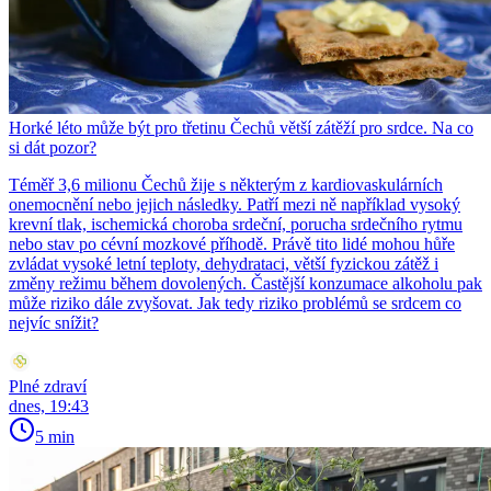
Horké léto může být pro třetinu Čechů větší zátěží pro srdce. Na co
si dát pozor?
Téměř 3,6 milionu Čechů žije s některým z kardiovaskulárních
onemocnění nebo jejich následky. Patří mezi ně například vysoký
krevní tlak, ischemická choroba srdeční, porucha srdečního rytmu
nebo stav po cévní mozkové příhodě. Právě tito lidé mohou hůře
zvládat vysoké letní teploty, dehydrataci, větší fyzickou zátěž i
změny režimu během dovolených. Častější konzumace alkoholu pak
může riziko dále zvyšovat. Jak tedy riziko problémů se srdcem co
nejvíc snížit?
Plné zdraví
dnes, 19:43
5 min