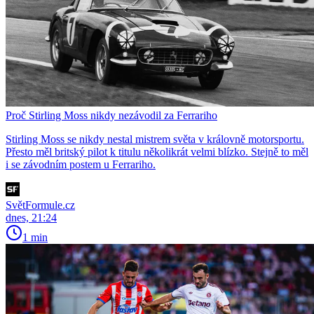
Proč Stirling Moss nikdy nezávodil za Ferrariho
Stirling Moss se nikdy nestal mistrem světa v královně motorsportu.
Přesto měl britský pilot k titulu několikrát velmi blízko. Stejně to měl
i se závodním postem u Ferrariho.
SvětFormule.cz
dnes, 21:24
1 min