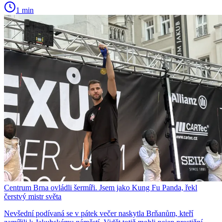
1 min
Centrum Brna ovládli šermíři. Jsem jako Kung Fu Panda, řekl
čerstvý mistr světa
Nevšední podívaná se v pátek večer naskytla Brňanům, kteří