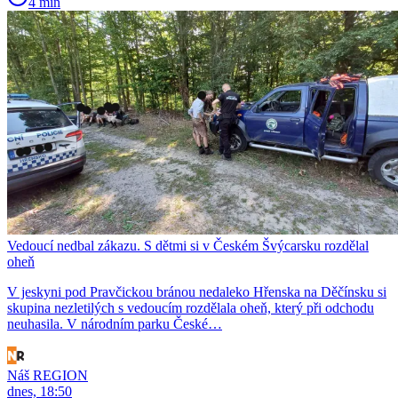
4 min
Vedoucí nedbal zákazu. S dětmi si v Českém Švýcarsku rozdělal
oheň
V jeskyni pod Pravčickou bránou nedaleko Hřenska na Děčínsku si
skupina nezletilých s vedoucím rozdělala oheň, který při odchodu
neuhasila. V národním parku České…
Náš REGION
dnes, 18:50