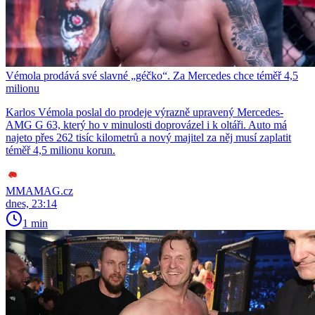
Vémola prodává své slavné „géčko“. Za Mercedes chce téměř 4,5
milionu
Karlos Vémola poslal do prodeje výrazně upravený Mercedes-
AMG G 63, který ho v minulosti doprovázel i k oltáři. Auto má
najeto přes 262 tisíc kilometrů a nový majitel za něj musí zaplatit
téměř 4,5 milionu korun.
MMAMAG.cz
dnes, 23:14
1 min