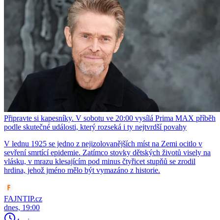
Připravte si kapesníky. V sobotu ve 20:00 vysílá Prima MAX příběh
podle skutečné události, který rozseká i ty nejtvrdší povahy
V lednu 1925 se jedno z nejizolovanějších míst na Zemi ocitlo v
sevření smrtící epidemie. Zatímco stovky dětských životů visely na
vlásku, v mrazu klesajícím pod minus čtyřicet stupňů se zrodil
hrdina, jehož jméno mělo být vymazáno z historie.
FAJNTIP.cz
dnes, 19:00