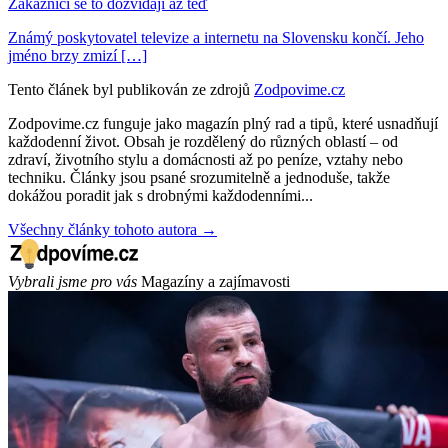
Zákazníci se to dozvídají až teď
Známý poskytovatel televize a internetu na Slovensku končí. Jeho
jméno brzy zmizí […]
Tento článek byl publikován ze zdrojů
Zodpovime.cz
Zodpovime.cz funguje jako magazín plný rad a tipů, které usnadňují
každodenní život. Obsah je rozdělený do různých oblastí – od
zdraví, životního stylu a domácnosti až po peníze, vztahy nebo
techniku. Články jsou psané srozumitelně a jednoduše, takže
dokážou poradit jak s drobnými každodenními...
Všechny články tohoto autora →
Vybrali jsme pro vás
Magazíny a zajímavosti