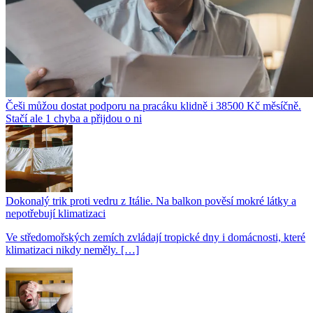
Češi můžou dostat podporu na pracáku klidně i 38500 Kč měsíčně.
Stačí ale 1 chyba a přijdou o ni
Dokonalý trik proti vedru z Itálie. Na balkon pověsí mokré látky a
nepotřebují klimatizaci
Ve středomořských zemích zvládají tropické dny i domácnosti, které
klimatizaci nikdy neměly. […]