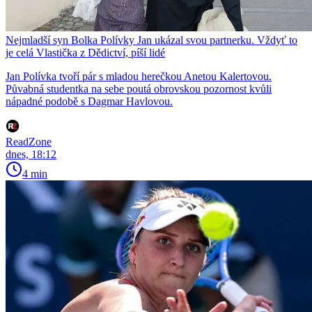
Nejmladší syn Bolka Polívky Jan ukázal svou partnerku. Vždyť to
je celá Vlastička z Dědictví, píší lidé
Jan Polívka tvoří pár s mladou herečkou Anetou Kalertovou.
Půvabná studentka na sebe poutá obrovskou pozornost kvůli
nápadné podobě s Dagmar Havlovou.
ReadZone
dnes, 18:12
4 min