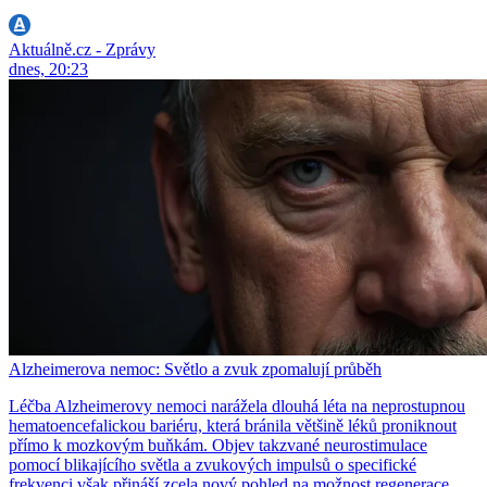
Aktuálně.cz - Zprávy
dnes, 20:23
Alzheimerova nemoc: Světlo a zvuk zpomalují průběh
Léčba Alzheimerovy nemoci narážela dlouhá léta na neprostupnou
hematoencefalickou bariéru, která bránila většině léků proniknout
přímo k mozkovým buňkám. Objev takzvané neurostimulace
pomocí blikajícího světla a zvukových impulsů o specifické
frekvenci však přináší zcela nový pohled na možnost regenerace.