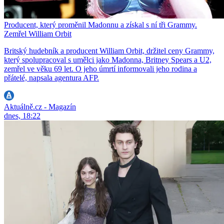
Producent, který proměnil Madonnu a získal s ní tři Grammy.
Zemřel William Orbit
Britský hudebník a producent William Orbit, držitel ceny Grammy,
který spolupracoval s umělci jako Madonna, Britney Spears a U2,
zemřel ve věku 69 let. O jeho úmrtí informovali jeho rodina a
přátelé, napsala agentura AFP.
Aktuálně.cz - Magazín
dnes, 18:22