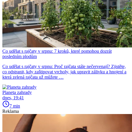
Co udělat s rajčaty v srpnu: 7 kroků, které pomohou dozrát
posledním plodům
Co udělat s rajčaty v srpnu: Proč rajčata stále nečervenají? Zjistěte,
co odstranit, kdy zaštipovat vrcholy, jak upravit zálivku a hnojení a
která zelená rajčata už můžete …
Planeta zahrady
dnes, 19:41
7 min
Reklama