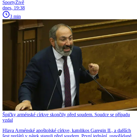
SportyŽivě
dnes, 19:38
3 min
Špičky arménské církve skončily před soudem. Soudce se případu
vzdal
Hlava Arménské apoštolské církve, katolikos Garegin II., a dalších
šest prelátů v pátek stanuli před soudem. První jednání, uspořádané