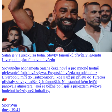
Salah je v Turecku za boha. Stovky fanoušků přivítaly legendu
Liverpoolu jako filmovou hvězdu
Slovutného Mohameda Salaha čeká nová a pro mnohé hodně
překvapivá fotbalová výzva. Egyptská hvězda po odchodu z
Liverpoolu míří do Trabzonsporu, kde ji už při příletu do Turecka
přivítaly stovky nadšených fanoušků. Na istanbulském letišti
panovala atmosféra, jaká se běžně pojí spíš s příjezdem světové
hudební hvězdy než fotbalisty.
SportWin
dnes, 19:41