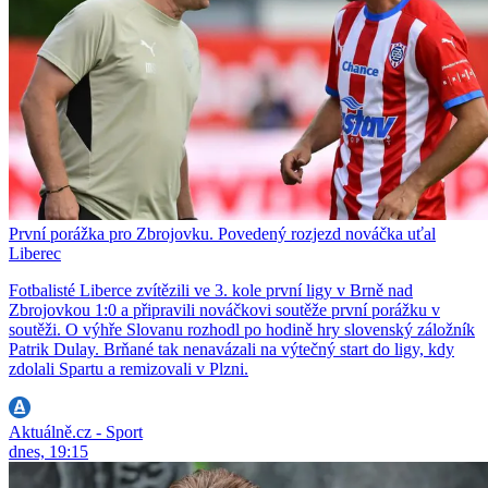
První porážka pro Zbrojovku. Povedený rozjezd nováčka uťal
Liberec
Fotbalisté Liberce zvítězili ve 3. kole první ligy v Brně nad
Zbrojovkou 1:0 a připravili nováčkovi soutěže první porážku v
soutěži. O výhře Slovanu rozhodl po hodině hry slovenský záložník
Patrik Dulay. Brňané tak nenavázali na výtečný start do ligy, kdy
zdolali Spartu a remizovali v Plzni.
Aktuálně.cz - Sport
dnes, 19:15