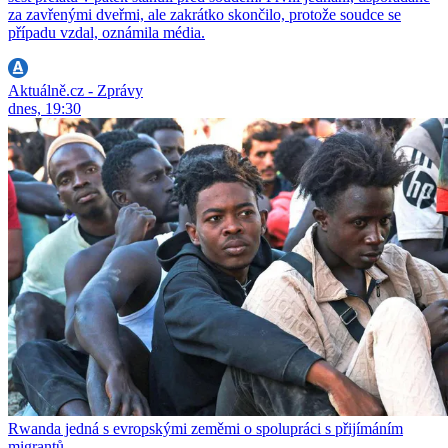
za zavřenými dveřmi, ale zakrátko skončilo, protože soudce se
případu vzdal, oznámila média.
Aktuálně.cz - Zprávy
dnes, 19:30
Rwanda jedná s evropskými zeměmi o spolupráci s přijímáním
migrantů