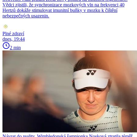
Vědci zjistili, že synchronizace mozkových vln na frekvenci 40
Hertzů dokáže stimulovat imunitní buňky v mozku k čištění
nebezpečných usazenin.
Plné zdraví
dnes, 19:44
2 min
Návrat do reality. Wimbledonská šampionka Nosková ztratila téměř