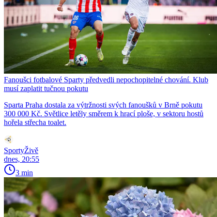
Fanoušci fotbalové Sparty předvedli nepochopitelné chování. Klub
musí zaplatit tučnou pokutu
Sparta Praha dostala za výtržnosti svých fanoušků v Brně pokutu
300 000 Kč. Světlice letěly směrem k hrací ploše, v sektoru hostů
hořela střecha toalet.
SportyŽivě
dnes, 20:55
3 min