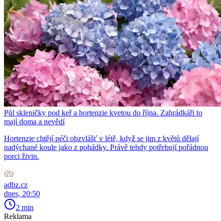
Půl skleničky pod keř a hortenzie kvetou do října. Zahrádkáři to
mají doma a nevědí
Hortenzie chtějí péči obzvlášť v létě, když se jim z květů dělají
nadýchané koule jako z pohádky. Právě tehdy potřebují pořádnou
porci živin.
adbz.cz
dnes, 20:50
2 min
Reklama