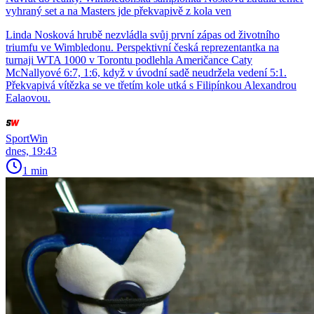
vyhraný set a na Masters jde překvapivě z kola ven
Linda Nosková hrubě nezvládla svůj první zápas od životního
triumfu ve Wimbledonu. Perspektivní česká reprezentantka na
turnaji WTA 1000 v Torontu podlehla Američance Caty
McNallyové 6:7, 1:6, když v úvodní sadě neudržela vedení 5:1.
Překvapivá vítězka se ve třetím kole utká s Filipínkou Alexandrou
Ealaovou.
SportWin
dnes, 19:43
1 min