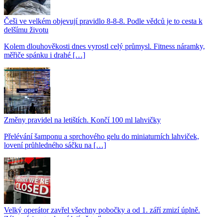
Češi ve velkém objevují pravidlo 8-8-8. Podle vědců je to cesta k
delšímu životu
Kolem dlouhověkosti dnes vyrostl celý průmysl. Fitness náramky,
měřiče spánku i drahé […]
Změny pravidel na letištích. Končí 100 ml lahvičky
Přelévání šamponu a sprchového gelu do miniaturních lahviček,
lovení průhledného sáčku na […]
Velký operátor zavřel všechny pobočky a od 1. září zmizí úplně.