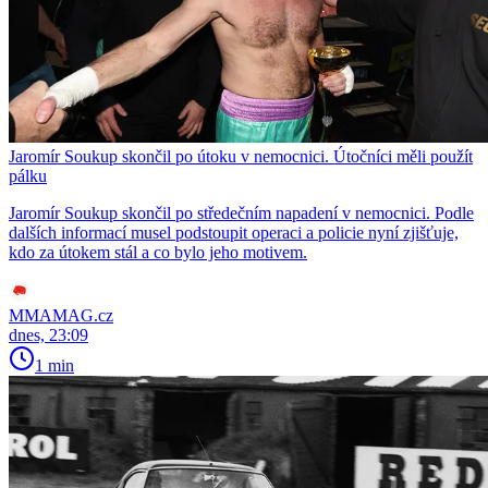
Jaromír Soukup skončil po útoku v nemocnici. Útočníci měli použít
pálku
Jaromír Soukup skončil po středečním napadení v nemocnici. Podle
dalších informací musel podstoupit operaci a policie nyní zjišťuje,
kdo za útokem stál a co bylo jeho motivem.
MMAMAG.cz
dnes, 23:09
1 min