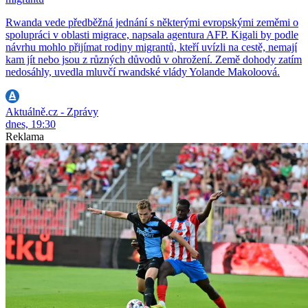
Rwanda vede předběžná jednání s některými evropskými zeměmi o
spolupráci v oblasti migrace, napsala agentura AFP. Kigali by podle
návrhu mohlo přijímat rodiny migrantů, kteří uvízli na cestě, nemají
kam jít nebo jsou z různých důvodů v ohrožení. Země dohody zatím
nedosáhly, uvedla mluvčí rwandské vlády Yolande Makoloová.
Aktuálně.cz - Zprávy
dnes, 19:30
Reklama