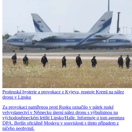
Protiruská hysterie a provokace z Kyjeva, reaguje Kreml na nález
dronu v Lipsku
Za provokaci namířenou proti Rusku označilo v pátek ruské
velvyslanectví v Německu úterní nález dronu s výbušninou na
východoněmeckém letišti Lipsko/Halle. Informuje o tom agentura
DPA. Berlín oficiálně Moskvu v souvislosti s tímto případem z
ničeho neobvinil.