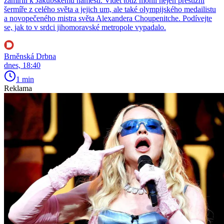
zamířili k Jakubskému náměstí. Vidět totiž mohli nejen prestižní
šermíře z celého světa a jejich um, ale také olympijského medailistu
a novopečeného mistra světa Alexandera Choupenitche. Podívejte
se, jak to v srdci jihomoravské metropole vypadalo.
Brněnská Drbna
dnes, 18:40
1 min
Reklama