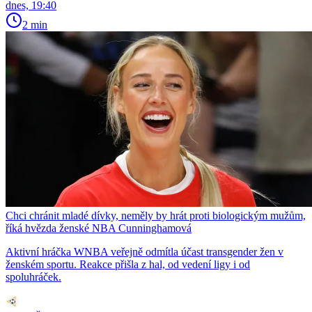
dnes, 19:40
2 min
Chci chránit mladé dívky, neměly by hrát proti biologickým mužům,
říká hvězda ženské NBA Cunninghamová
Aktivní hráčka WNBA veřejně odmítla účast transgender žen v
ženském sportu. Reakce přišla z hal, od vedení ligy i od
spoluhráček.