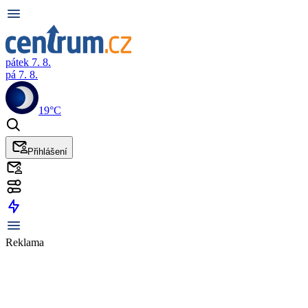
pátek 7. 8.
pá 7. 8.
19°C
Přihlášení
Reklama