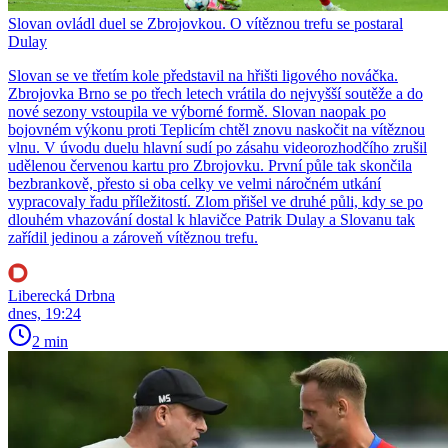
Slovan ovládl duel se Zbrojovkou. O vítěznou trefu se postaral
Dulay
Slovan se ve třetím kole představil na hřišti ligového nováčka.
Zbrojovka Brno se po třech letech vrátila do nejvyšší soutěže a do
nové sezony vstoupila ve výborné formě. Slovan naopak po
bojovném výkonu proti Teplicím chtěl znovu naskočit na vítěznou
vlnu. V úvodu duelu hlavní sudí po zásahu videorozhodčího zrušil
udělenou červenou kartu pro Zbrojovku. První půle tak skončila
bezbrankově, přesto si oba celky ve velmi náročném utkání
vypracovaly řadu příležitostí. Zlom přišel ve druhé půli, kdy se po
dlouhém vhazování dostal k hlavičce Patrik Dulay a Slovanu tak
zařídil jedinou a zároveň vítěznou trefu.
Liberecká Drbna
dnes, 19:24
2 min