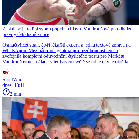
Zastali se jí, teď si sypou popel na hlavu. Vondroušová po odhalení
pravdy čelí drsné kritice
Osmačtyřicet stran, čtyři lékařští experti a jedna textová zpráva na
WhatsAppu. Mezinárodní agentura pro bezúhonnost tenisu
zveřejnila kompletní odůvodnění čtyřletého trestu pro Markétu
Vondroušovou a nálada v tenisovém světě se od té chvíle otočila.
SportWin
dnes, 18:11
2 min