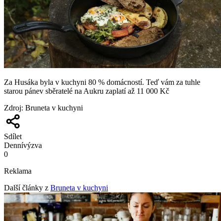
Za Husáka byla v kuchyni 80 % domácností. Teď vám za tuhle
starou pánev sběratelé na Aukru zaplatí až 11 000 Kč
Zdroj
:
Bruneta v kuchyni
Sdílet
Denní
výzva
0
Reklama
Další články z
Bruneta v kuchyni