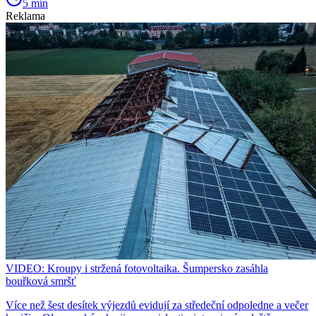
5 min
Reklama
VIDEO: Kroupy i stržená fotovoltaika. Šumpersko zasáhla
bouřková smršť
Více než šest desítek výjezdů evidují za středeční odpoledne a večer