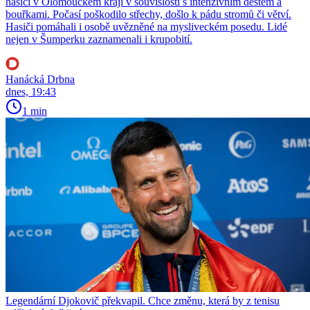
hasiči v Olomouckém kraji v souvislosti s intenzivním deštěm a
bouřkami. Počasí poškodilo střechy, došlo k pádu stromů či větví.
Hasiči pomáhali i osobě uvězněné na mysliveckém posedu. Lidé
nejen v Šumperku zaznamenali i krupobití.
Hanácká Drbna
dnes, 19:43
1 min
Legendární Djokovič překvapil. Chce změnu, která by z tenisu