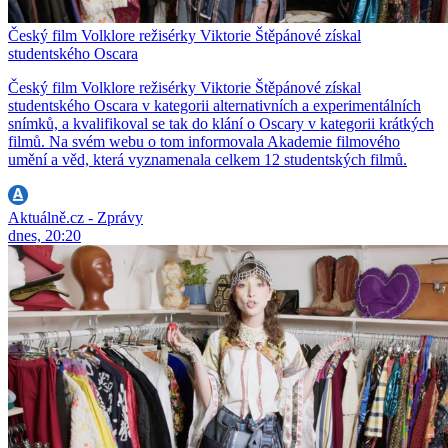
Český film Volklore režisérky Viktorie Štěpánové získal
studentského Oscara
Český film Volklore režisérky Viktorie Štěpánové získal
studentského Oscara v kategorii alternativních a experimentálních
snímků, a kvalifikoval se tak do klání o Oscary v kategorii krátkých
filmů. Na svém webu o tom informovala Akademie filmového
umění a věd, která vyznamenala celkem 12 studentských filmů.
Aktuálně.cz - Zprávy
dnes, 20:20