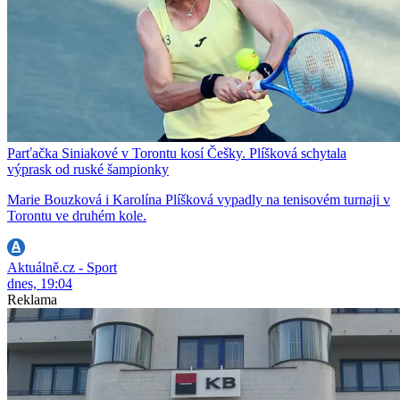
Parťačka Siniakové v Torontu kosí Češky. Plíšková schytala
výprask od ruské šampionky
Marie Bouzková i Karolína Plíšková vypadly na tenisovém turnaji v
Torontu ve druhém kole.
Aktuálně.cz - Sport
dnes, 19:04
Reklama