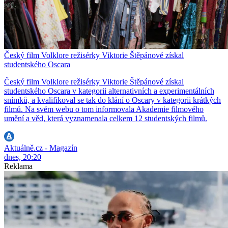
Český film Volklore režisérky Viktorie Štěpánové získal
studentského Oscara
Český film Volklore režisérky Viktorie Štěpánové získal
studentského Oscara v kategorii alternativních a experimentálních
snímků, a kvalifikoval se tak do klání o Oscary v kategorii krátkých
filmů. Na svém webu o tom informovala Akademie filmového
umění a věd, která vyznamenala celkem 12 studentských filmů.
Aktuálně.cz - Magazín
dnes, 20:20
Reklama