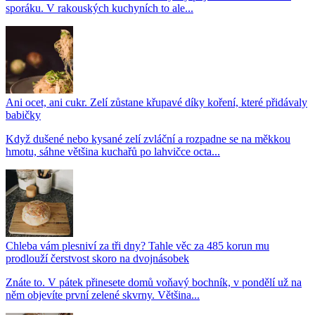
sporáku. V rakouských kuchyních to ale...
Ani ocet, ani cukr. Zelí zůstane křupavé díky koření, které přidávaly
babičky
Když dušené nebo kysané zelí zvláční a rozpadne se na měkkou
hmotu, sáhne většina kuchařů po lahvičce octa...
Chleba vám plesniví za tři dny? Tahle věc za 485 korun mu
prodlouží čerstvost skoro na dvojnásobek
Znáte to. V pátek přinesete domů voňavý bochník, v pondělí už na
něm objevíte první zelené skvrny. Většina...