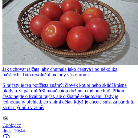
Jak uchovat rajčata, aby chutnala jako čerstvá i po několika
měsících: Tyto revoluční metody vás ohromí
S rajčaty je ten potížista známý: člověk koupí nebo sklidí krásné
plody a za pár dní řeší moučnatou dužinu a mdlou chuť. Přitom
často nejde o kvalitu rajčat, ale o špatné skladování. Tady je
jednoduchý přehled, co s nimi dělat, když je chcete sníst za pár dnů,
za pár týdnů i v zimě.
Cooky.cz
dnes, 19:44