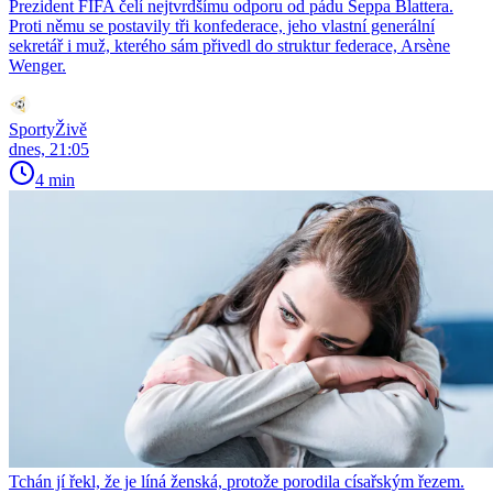
Prezident FIFA čelí nejtvrdšímu odporu od pádu Seppa Blattera.
Proti němu se postavily tři konfederace, jeho vlastní generální
sekretář i muž, kterého sám přivedl do struktur federace, Arsène
Wenger.
SportyŽivě
dnes, 21:05
4 min
Tchán jí řekl, že je líná ženská, protože porodila císařským řezem.