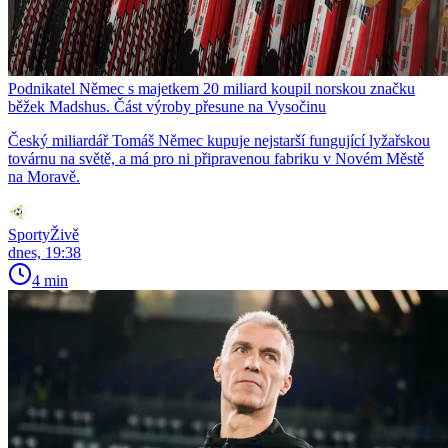
Podnikatel Němec s majetkem 20 miliard koupil norskou značku
běžek Madshus. Část výroby přesune na Vysočinu
Český miliardář Tomáš Němec kupuje nejstarší fungující lyžařskou
továrnu na světě, a má pro ni připravenou fabriku v Novém Městě
na Moravě.
SportyŽivě
dnes, 19:38
4 min