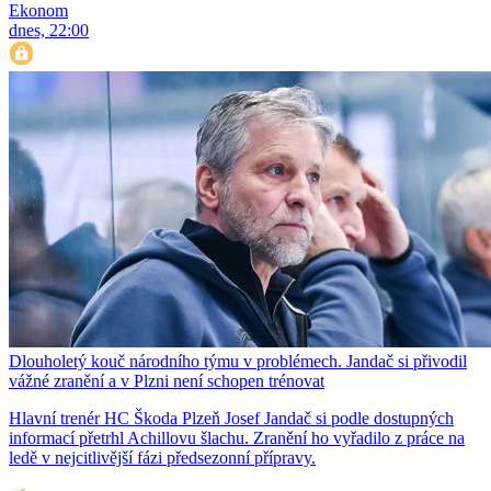
Ekonom
dnes, 22:00
Dlouholetý kouč národního týmu v problémech. Jandač si přivodil
vážné zranění a v Plzni není schopen trénovat
Hlavní trenér HC Škoda Plzeň Josef Jandač si podle dostupných
informací přetrhl Achillovu šlachu. Zranění ho vyřadilo z práce na
ledě v nejcitlivější fázi předsezonní přípravy.