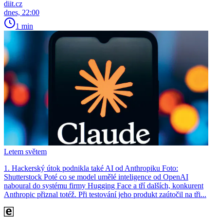
diit.cz
dnes, 22:00
1 min
Letem světem
1. Hackerský útok podnikla také AI od Anthropiku Foto:
Shutterstock Poté co se model umělé inteligence od OpenAI
naboural do systému firmy Hugging Face a tří dalších, konkurent
Anthro­pic přiznal totéž. Při testování jeho produkt zaútočil na tři...