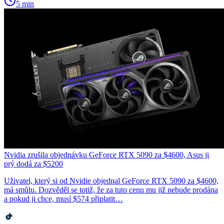
5 min
Nvidia zrušila objednávku GeForce RTX 5090 za $4600, Asus ji
prý dodá za $5200
Uživatel, který si od Nvidie objednal GeForce RTX 5090 za $4600,
má smůlu. Dozvěděl se totiž, že za tuto cenu mu již nebude prodána
a pokud ji chce, musí $574 připlatit…