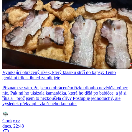
Vynikající obrácený řízek, který klasiku strčí do kapsy: Tento
geniální trik si ihned zamilujete
Přiznám se vám, že jsem o obráceném řízku dlouho nevěděla vůbec
nic. Pak mi ho ukázala kamarádka, která ho dělá po babičce, a já si
říkala - proč jsem to nezkoušela dřív? Postup je jednoduchý, ale
výsledek překvapí i zkušeného kuchaře.
Cooky.cz
dnes, 22:48