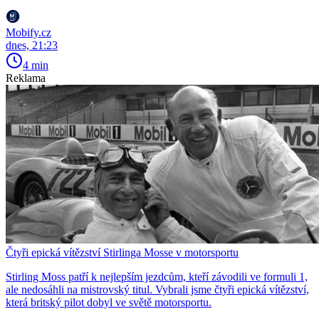
Mobify.cz
dnes, 21:23
4 min
Reklama
Čtyři epická vítězství Stirlinga Mosse v motorsportu
Stirling Moss patří k nejlepším jezdcům, kteří závodili ve formuli 1,
ale nedosáhli na mistrovský titul. Vybrali jsme čtyři epická vítězství,
která britský pilot dobyl ve světě motorsportu.