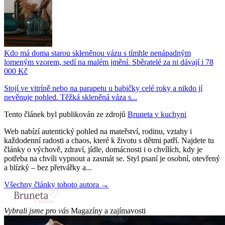
Kdo má doma starou skleněnou vázu s tímhle nenápadným
lomeným vzorem, sedí na malém jmění. Sběratelé za ni dávají i 78
000 Kč
Stojí ve vitríně nebo na parapetu u babičky celé roky a nikdo jí
nevěnuje pohled. Těžká skleněná váza s...
Tento článek byl publikován ze zdrojů
Bruneta v kuchyni
Web nabízí autentický pohled na mateřství, rodinu, vztahy i
každodenní radosti a chaos, které k životu s dětmi patří. Najdete tu
články o výchově, zdraví, jídle, domácnosti i o chvílích, kdy je
potřeba na chvíli vypnout a zasmát se. Styl psaní je osobní, otevřený
a blízký – bez přetvářky a...
Všechny články tohoto autora →
Vybrali jsme pro vás
Magazíny a zajímavosti