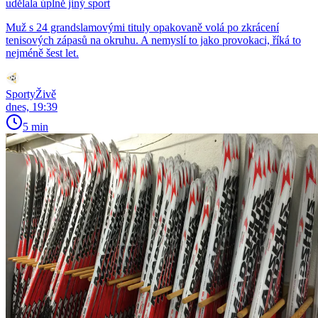
udělala úplně jiný sport
Muž s 24 grandslamovými tituly opakovaně volá po zkrácení
tenisových zápasů na okruhu. A nemyslí to jako provokaci, říká to
nejméně šest let.
SportyŽivě
dnes, 19:39
5 min