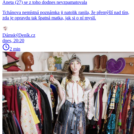
Aneta (27) se z toho dodnes nevzpamatovala
Tchánova nemístná poznámka ji natolik ranila, že přemýšlí nad tím,
zda je opravdu tak špatná matka, jak si o ní myslí.
DámskýDeník.cz
dnes, 20:20
2 min