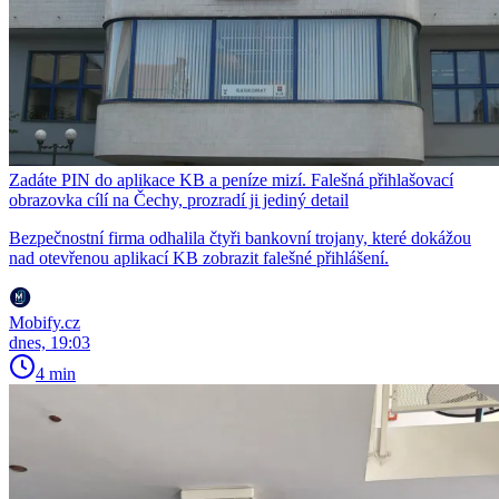
Zadáte PIN do aplikace KB a peníze mizí. Falešná přihlašovací
obrazovka cílí na Čechy, prozradí ji jediný detail
Bezpečnostní firma odhalila čtyři bankovní trojany, které dokážou
nad otevřenou aplikací KB zobrazit falešné přihlášení.
Mobify.cz
dnes, 19:03
4 min