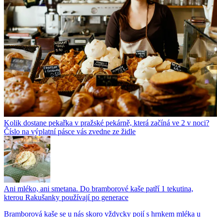
Kolik dostane pekařka v pražské pekárně, která začíná ve 2 v noci?
Číslo na výplatní pásce vás zvedne ze židle
Ani mléko, ani smetana. Do bramborové kaše patří 1 tekutina,
kterou Rakušanky používají po generace
Bramborová kaše se u nás skoro vždycky pojí s hrnkem mléka u