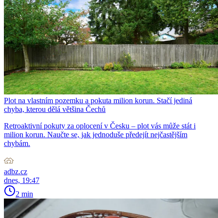
Plot na vlastním pozemku a pokuta milion korun. Stačí jediná
chyba, kterou dělá většina Čechů
Retroaktivní pokuty za oplocení v Česku – plot vás může stát i
milion korun. Naučte se, jak jednoduše předejít nejčastějším
chybám.
adbz.cz
dnes, 19:47
2 min