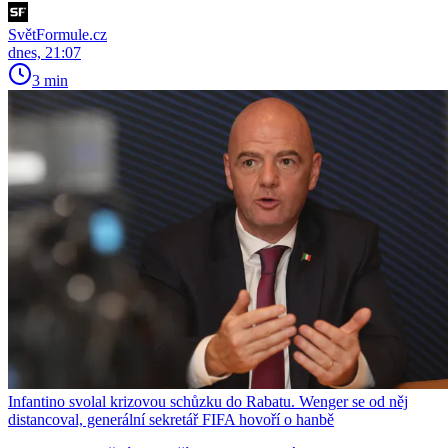
SvětFormule.cz
dnes, 21:07
3 min
Infantino svolal krizovou schůzku do Rabatu. Wenger se od něj
distancoval, generální sekretář FIFA hovoří o hanbě