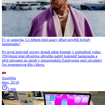
F1 se zastavila. Co během letní pauzy dělají největší hvězdy
šampionátu?
Po první polovině sezony dostali piloti formule 1 zasloužené volno.
Třítýdenní letní přestávka přerušila nabitý kalendář šampionátu a
před návratem na okruh v nizozemském Zandvoortu mají závodníci
čas zregenerovat tělo i hlavu.
SportWin
dnes, 20:18
2 min