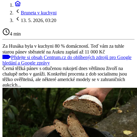
Bruneta v kuchyni
13. 5. 2026, 03:20
4 min
Za Husáka byla v kuchyni 80 % domácností. Teď vám za tuhle
starou pánev sběratelé na Aukru zaplatí až 11 000 Kč
Přidejte si obsah Centrum.cz do oblíbených zdrojů pro Google
hledání a Google zprávy
Černá těžká pánev s otlučenou rukojetí dnes většinou živoří na
chalupě nebo v garáži. Konkrétní procenta z dob socialismu jsou
těžko ověřitelná, ale některé americké modely se v zahraničních
aukcích...