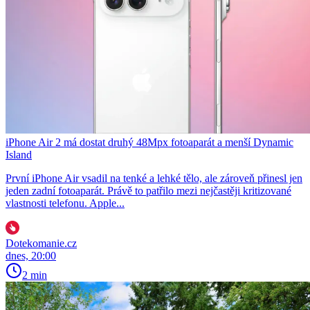
iPhone Air 2 má dostat druhý 48Mpx fotoaparát a menší Dynamic
Island
První iPhone Air vsadil na tenké a lehké tělo, ale zároveň přinesl jen
jeden zadní fotoaparát. Právě to patřilo mezi nejčastěji kritizované
vlastnosti telefonu. Apple...
Dotekomanie.cz
dnes, 20:00
2 min