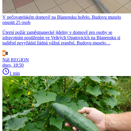
V pečovatelském domově na Blanensku hořelo. Budovu muselo
opustit 25 osob
Úterní požár zaměstnanecké jídelny v domově pro osoby se
zdravotním postižením ve Velkých Opatovicích na Blanensku si
naštěstí nevyžádal žádná vážná zranění. Budovu muselo…
Náš REGION
dnes, 18:50
1 min