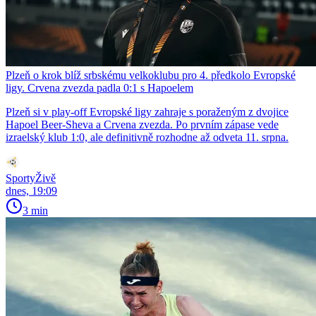
Plzeň o krok blíž srbskému velkoklubu pro 4. předkolo Evropské
ligy. Crvena zvezda padla 0:1 s Hapoelem
Plzeň si v play-off Evropské ligy zahraje s poraženým z dvojice
Hapoel Beer-Sheva a Crvena zvezda. Po prvním zápase vede
izraelský klub 1:0, ale definitivně rozhodne až odveta 11. srpna.
SportyŽivě
dnes, 19:09
3 min