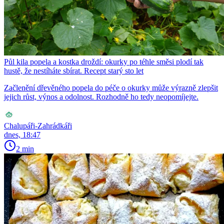
Půl kila popela a kostka droždí: okurky po téhle směsi plodí tak
hustě, že nestíháte sbírat. Recept starý sto let
Začlenění dřevěného popela do péče o okurky může výrazně zlepšit
jejich růst, výnos a odolnost. Rozhodně ho tedy neopomíjejte.
Chalupáři-Zahrádkáři
dnes, 18:47
2 min