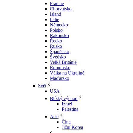
Francie
Chorvatsko
Island
Itálie
Německo
Polsko
Rakousko
Řecko
Rusko
Španělsko
Švédsko
Velká Británie
Rumunsko
Válka na Ukrajině
Maďarsko
Svět
USA
Blízký východ
Izrael
Palestina
Asie
Čína
Jižní Korea