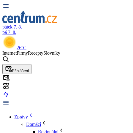
pátek 7. 8.
pá 7. 8.
26°C
Internet
Firmy
Recepty
Slovníky
Přihlášení
Zprávy
Domácí
Regionální