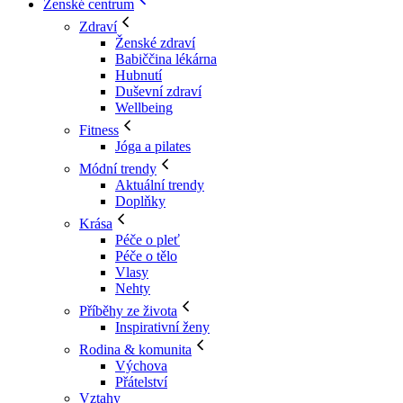
Ženské centrum
Zdraví
Ženské zdraví
Babiččina lékárna
Hubnutí
Duševní zdraví
Wellbeing
Fitness
Jóga a pilates
Módní trendy
Aktuální trendy
Doplňky
Krása
Péče o pleť
Péče o tělo
Vlasy
Nehty
Příběhy ze života
Inspirativní ženy
Rodina & komunita
Výchova
Přátelství
Vztahy