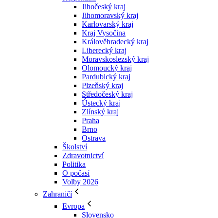
Jihočeský kraj
Jihomoravský kraj
Karlovarský kraj
Kraj Vysočina
Králověhradecký kraj
Liberecký kraj
Moravskoslezský kraj
Olomoucký kraj
Pardubický kraj
Plzeňský kraj
Středočeský kraj
Ústecký kraj
Zlínský kraj
Praha
Brno
Ostrava
Školství
Zdravotnictví
Politika
O počasí
Volby 2026
Zahraničí
Evropa
Slovensko