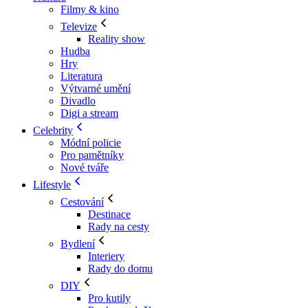
Filmy & kino
Televize
Reality show
Hudba
Hry
Literatura
Výtvarné umění
Divadlo
Digi a stream
Celebrity
Módní policie
Pro pamětníky
Nové tváře
Lifestyle
Cestování
Destinace
Rady na cesty
Bydlení
Interiery
Rady do domu
DIY
Pro kutily