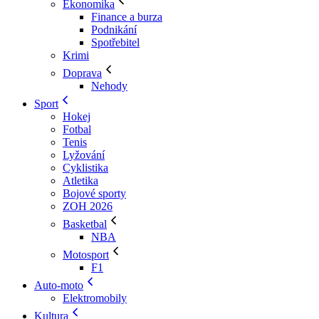
Ekonomika
Finance a burza
Podnikání
Spotřebitel
Krimi
Doprava
Nehody
Sport
Hokej
Fotbal
Tenis
Lyžování
Cyklistika
Atletika
Bojové sporty
ZOH 2026
Basketbal
NBA
Motosport
F1
Auto-moto
Elektromobily
Kultura