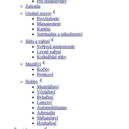
Pro hospodyňky
Zahrada
Osobní rozvoj
Psychologie
Management
Kariéra
Spiritualita a náboženství
Jídlo a vaření
Světová gastronomie
Levné vaření
Kulinářské triky
Mazlíčci
Kočky
Pejskové
Hobby
Modelářství
Včelařství
Rybaření
Letectví
Automobilismus
Adrenalin
Sběratelství
Houbaření