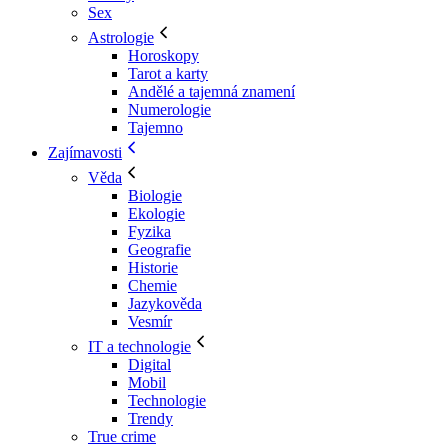
Sex
Astrologie
Horoskopy
Tarot a karty
Andělé a tajemná znamení
Numerologie
Tajemno
Zajímavosti
Věda
Biologie
Ekologie
Fyzika
Geografie
Historie
Chemie
Jazykověda
Vesmír
IT a technologie
Digital
Mobil
Technologie
Trendy
True crime