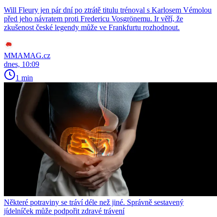
Will Fleury jen pár dní po ztrátě titulu trénoval s Karlosem Vémolou
před jeho návratem proti Fredericu Vosgrönemu. Ir věří, že
zkušenost české legendy může ve Frankfurtu rozhodnout.
MMAMAG.cz
dnes, 10:09
1 min
Některé potraviny se tráví déle než jiné. Správně sestavený
jídelníček může podpořit zdravé trávení