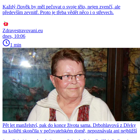
Každý člověk by měl pečovat o svoje tělo, nejen zvenčí, ale
především zevnitř. Proto je třeba vědět něco i o střevech.
Zdravestravovani.eu
dnes, 10:06
1 min
Pět let manželství, pak do konce života sama. Drbohlavová z Dívky
na koštěti skončila v pečovatelském domě, nepoznávala ani nejbližší