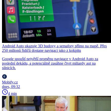
Android Auto ukazuje 3D budovy a semafory přímo na mapě. Přes
250 milionů řidičů dostane navigaci jako z kokpitu
Google spouští největší proměnu navigace v Android Auto za
poslední dekádu, a potenciálně zasáhne čtvrt miliardy aut na
silnicích.
Mobify.cz
dnes, 09:32
4 min