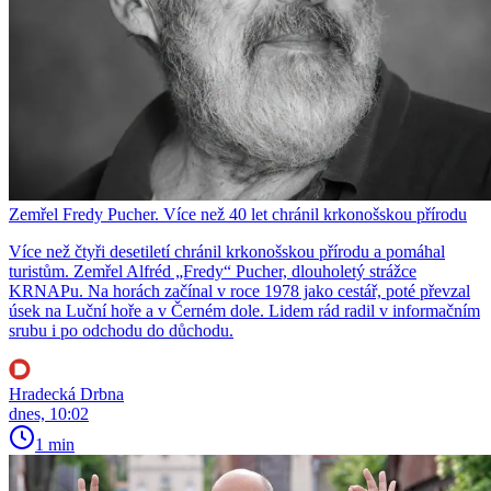
Zemřel Fredy Pucher. Více než 40 let chránil krkonošskou přírodu
Více než čtyři desetiletí chránil krkonošskou přírodu a pomáhal
turistům. Zemřel Alfréd „Fredy“ Pucher, dlouholetý strážce
KRNAPu. Na horách začínal v roce 1978 jako cestář, poté převzal
úsek na Luční hoře a v Černém dole. Lidem rád radil v informačním
srubu i po odchodu do důchodu.
Hradecká Drbna
dnes, 10:02
1 min