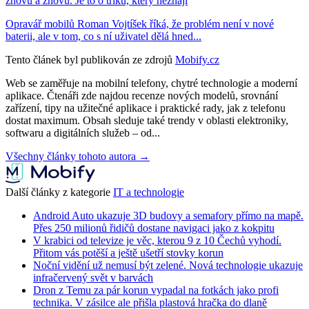
znovu a znovu. Je to o triku, který neznají
Opravář mobilů Roman Vojtíšek říká, že problém není v nové
baterii, ale v tom, co s ní uživatel dělá hned...
Tento článek byl publikován ze zdrojů
Mobify.cz
Web se zaměřuje na mobilní telefony, chytré technologie a moderní
aplikace. Čtenáři zde najdou recenze nových modelů, srovnání
zařízení, tipy na užitečné aplikace i praktické rady, jak z telefonu
dostat maximum. Obsah sleduje také trendy v oblasti elektroniky,
softwaru a digitálních služeb – od...
Všechny články tohoto autora →
Další články z kategorie
IT a technologie
Android Auto ukazuje 3D budovy a semafory přímo na mapě.
Přes 250 milionů řidičů dostane navigaci jako z kokpitu
V krabici od televize je věc, kterou 9 z 10 Čechů vyhodí.
Přitom vás potěší a ještě ušetří stovky korun
Noční vidění už nemusí být zelené. Nová technologie ukazuje
infračervený svět v barvách
Dron z Temu za pár korun vypadal na fotkách jako profi
technika. V zásilce ale přišla plastová hračka do dlaně