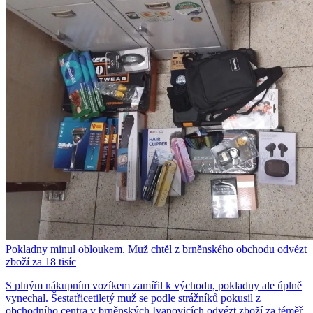
Pokladny minul obloukem. Muž chtěl z brněnského obchodu odvézt
zboží za 18 tisíc
S plným nákupním vozíkem zamířil k východu, pokladny ale úplně
vynechal. Šestatřicetiletý muž se podle strážníků pokusil z
obchodního centra v brněnských Ivanovicích odvézt zboží za téměř