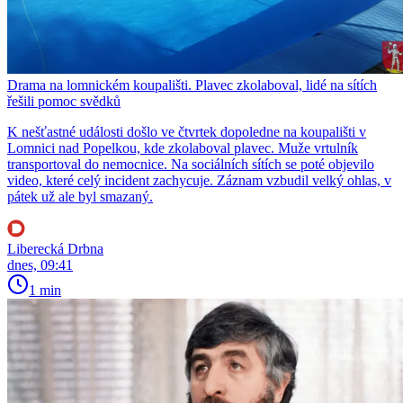
Drama na lomnickém koupališti. Plavec zkolaboval, lidé na sítích
řešili pomoc svědků
K nešťastné události došlo ve čtvrtek dopoledne na koupališti v
Lomnici nad Popelkou, kde zkolaboval plavec. Muže vrtulník
transportoval do nemocnice. Na sociálních sítích se poté objevilo
video, které celý incident zachycuje. Záznam vzbudil velký ohlas, v
pátek už ale byl smazaný.
Liberecká Drbna
dnes, 09:41
1 min