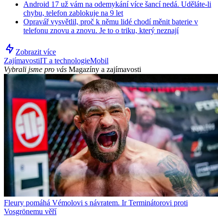
Android 17 už vám na odemykání více šancí nedá. Uděláte-li
chybu, telefon zablokuje na 9 let
Opravář vysvětlil, proč k němu lidé chodí měnit baterie v
telefonu znovu a znovu. Je to o triku, který neznají
Zobrazit více
Zajímavosti
IT a technologie
Mobil
Vybrali jsme pro vás
Magazíny a zajímavosti
Fleury pomáhá Vémolovi s návratem. Ir Terminátorovi proti
Vosgrönemu věří