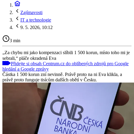
Zajímavosti
IT a technologie
9. 5. 2026, 10:12
3 min
„Za chybu mi jako kompenzaci slíbili 1 500 korun, místo toho mi je
sebrali,“ pláče okradená Eva
Přidejte si obsah Centrum.cz do oblíbených zdrojů pro Google
hledání a Google zprávy
Částka 1 500 korun zní nevinně. Právě proto na ni Eva klikla, a
právě proto funguje tisícům dalších obětí v Česku.