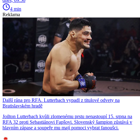
dnes, 09:56
4 min
Reklama
Další rána pro RFA. Lutterbach vypadl z titulové odvety na
Bratislavském hradě
Joilton Lutterbach kvůli zlomenému prstu nenastoupí 15. srpna na
RFA 32 proti Sebastiánovi Fapšovi. Slovenský šampion zůstává v
hlavním zápase a soupeře mu mají pomoci vybrat fanoušci.