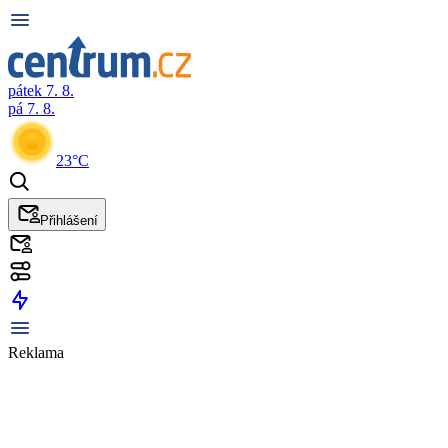
pátek 7. 8.
pá 7. 8.
23°C
Přihlášení
Reklama