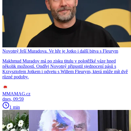
Novotný řeší Muradova. Ve hře je Jotko i další bitva s Fleurym
Makhmud Muradov má po zisku titulu v polotěžké váze hned
několik možností. Ondřej Novotný připustil sjednocení pásů s
Krzysztofem Jotkem i odvetu s Willem Fleurym, která může mít dvě
různé podoby.
MMAMAG.cz
dnes, 09:59
1 min