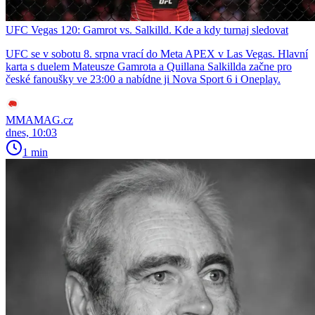
UFC Vegas 120: Gamrot vs. Salkilld. Kde a kdy turnaj sledovat
UFC se v sobotu 8. srpna vrací do Meta APEX v Las Vegas. Hlavní
karta s duelem Mateusze Gamrota a Quillana Salkillda začne pro
české fanoušky ve 23:00 a nabídne ji Nova Sport 6 i Oneplay.
MMAMAG.cz
dnes, 10:03
1 min