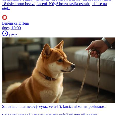
18 tisíc korun bez zaplacení. Když ho zastavila ostraha, dal se na
útěk.
Brněnská Drbna
dnes, 10:00
1 min
Shiba inu: internetový výraz ve tváři, kočičí názor na poslušnost