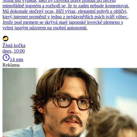
Shiba inu vypadá, jako by člověka právě přistihl při něčem
mimořádně trapném a rozhodl se, že to zatím nebude komentovat.
Má dokonale stočený ocas, liščí výraz, elegantní pohyb a obličej,
který internet proměnil v jednu z nejslavnějších psích tváří vůbec.
Jenže pod memem se skrývá staré japonské lovecké plemeno s
velmi jasným názorem na osobní autonomii.
Žlutá kočka
dnes, 10:00
14 min
Reklama