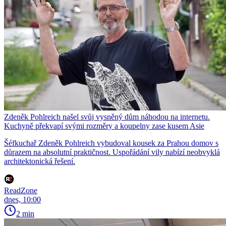
Zdeněk Pohlreich našel svůj vysněný dům náhodou na internetu.
Kuchyně překvapí svými rozměry a koupelny zase kusem Asie
Šéfkuchař Zdeněk Pohlreich vybudoval kousek za Prahou domov s
důrazem na absolutní praktičnost. Uspořádání vily nabízí neobvyklá
architektonická řešení.
ReadZone
dnes, 10:00
2 min