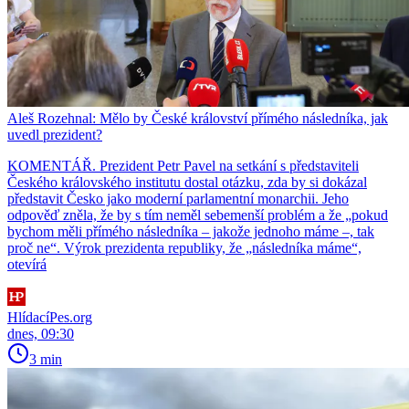
Aleš Rozehnal: Mělo by České království přímého následníka, jak
uvedl prezident?
KOMENTÁŘ. Prezident Petr Pavel na setkání s představiteli
Českého královského institutu dostal otázku, zda by si dokázal
představit Česko jako moderní parlamentní monarchii. Jeho
odpověď zněla, že by s tím neměl sebemenší problém a že „pokud
bychom měli přímého následníka – jakože jednoho máme –, tak
proč ne“. Výrok prezidenta republiky, že „následníka máme“,
otevírá
HlídacíPes.org
dnes, 09:30
3 min