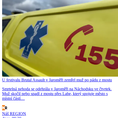
U festivalu Brutal Assault v Jaroměři zemřel muž po pádu z mostu
Smrtelná nehoda se odehrála v Jaroměři na Náchodsku ve čtvrtek.
Muž skočil nebo spadl z mostu přes Labe, který spojuje město s
místní částí…
Náš REGION