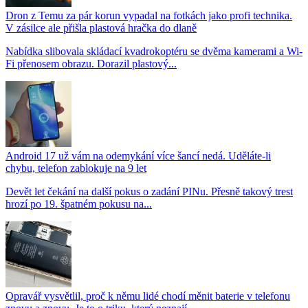
Dron z Temu za pár korun vypadal na fotkách jako profi technika.
V zásilce ale přišla plastová hračka do dlaně
Nabídka slibovala skládací kvadrokoptéru se dvěma kamerami a Wi-
Fi přenosem obrazu. Dorazil plastový...
Android 17 už vám na odemykání více šancí nedá. Uděláte-li
chybu, telefon zablokuje na 9 let
Devět let čekání na další pokus o zadání PINu. Přesně takový trest
hrozí po 19. špatném pokusu na...
Opravář vysvětlil, proč k němu lidé chodí měnit baterie v telefonu