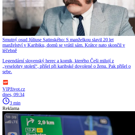
Smutný osud Júliuse Satinského: S manželkou slavil 20 let
manželství v Karibiku, domů se vrátil sám. Krátce nato skončil v
léčebně
Legendární slovenský herec a komik, kterého Češi milují z
„veselohry století“, přišel při karibské dovolené o ženu. Pak přišel o
sebe.
VIPživot.cz
dnes, 09:34
3 min
Reklama