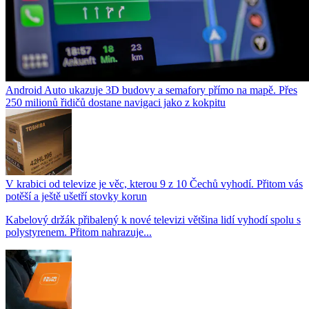
Android Auto ukazuje 3D budovy a semafory přímo na mapě. Přes
250 milionů řidičů dostane navigaci jako z kokpitu
V krabici od televize je věc, kterou 9 z 10 Čechů vyhodí. Přitom vás
potěší a ještě ušetří stovky korun
Kabelový držák přibalený k nové televizi většina lidí vyhodí spolu s
polystyrenem. Přitom nahrazuje...