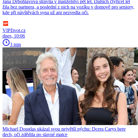
Jana Drbohlavová strávila v manželství pět let. Dalších čtyřicet let
žila bez partnera, a poslední z nich na vozíku v domově pro seniory,
kde při návštěvách syna už ani nezvedla oči.
VIPživot.cz
dnes, 10:06
3 min
Michael Douglas ukázal svou největší pýchu: Dcera Carys bere
dech, oči zdědila po slavné matce