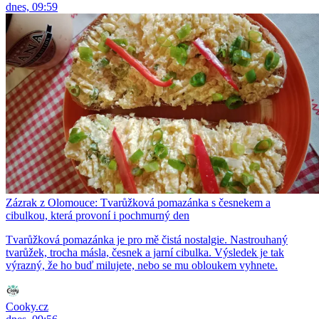
dnes, 09:59
Zázrak z Olomouce: Tvarůžková pomazánka s česnekem a
cibulkou, která provoní i pochmurný den
Tvarůžková pomazánka je pro mě čistá nostalgie. Nastrouhaný
tvarůžek, trocha másla, česnek a jarní cibulka. Výsledek je tak
výrazný, že ho buď milujete, nebo se mu obloukem vyhnete.
Cooky.cz