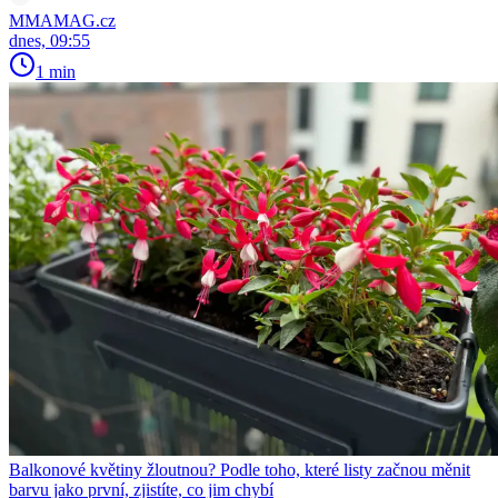
MMAMAG.cz
dnes, 09:55
1 min
Balkonové květiny žloutnou? Podle toho, které listy začnou měnit
barvu jako první, zjistíte, co jim chybí