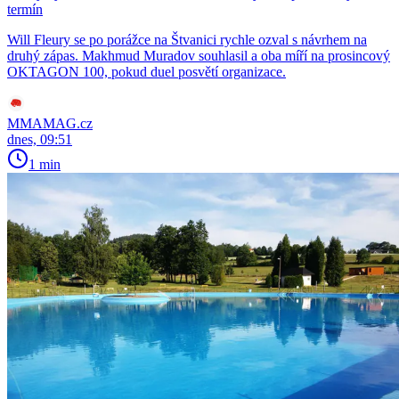
termín
Will Fleury se po porážce na Štvanici rychle ozval s návrhem na
druhý zápas. Makhmud Muradov souhlasil a oba míří na prosincový
OKTAGON 100, pokud duel posvětí organizace.
MMAMAG.cz
dnes, 09:51
1 min