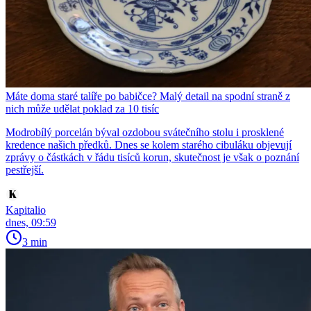
Máte doma staré talíře po babičce? Malý detail na spodní straně z
nich může udělat poklad za 10 tisíc
Modrobílý porcelán býval ozdobou svátečního stolu i prosklené
kredence našich předků. Dnes se kolem starého cibuláku objevují
zprávy o částkách v řádu tisíců korun, skutečnost je však o poznání
pestřejší.
Kapitalio
dnes, 09:59
3 min