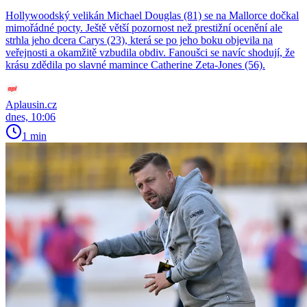
Hollywoodský velikán Michael Douglas (81) se na Mallorce dočkal
mimořádné pocty. Ještě větší pozornost než prestižní ocenění ale
strhla jeho dcera Carys (23), která se po jeho boku objevila na
veřejnosti a okamžitě vzbudila obdiv. Fanoušci se navíc shodují, že
krásu zdědila po slavné mamince Catherine Zeta-Jones (56).
Aplausin.cz
dnes, 10:06
1 min