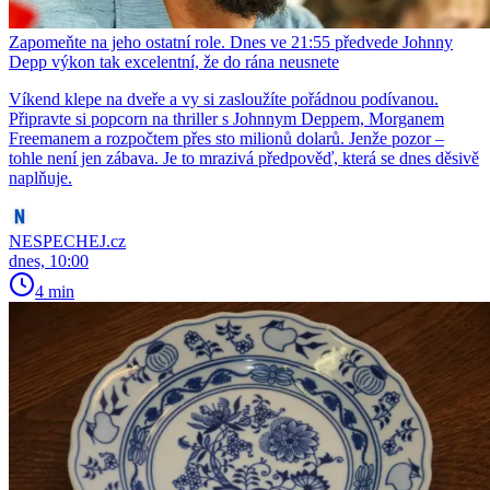
Zapomeňte na jeho ostatní role. Dnes ve 21:55 předvede Johnny
Depp výkon tak excelentní, že do rána neusnete
Víkend klepe na dveře a vy si zasloužíte pořádnou podívanou.
Připravte si popcorn na thriller s Johnnym Deppem, Morganem
Freemanem a rozpočtem přes sto milionů dolarů. Jenže pozor –
tohle není jen zábava. Je to mrazivá předpověď, která se dnes děsivě
naplňuje.
NESPECHEJ.cz
dnes, 10:00
4 min