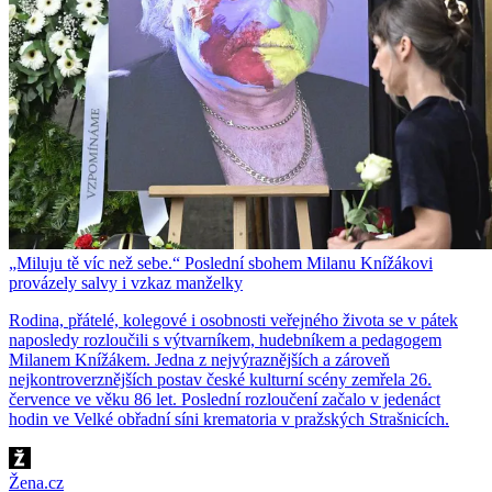
„Miluju tě víc než sebe.“ Poslední sbohem Milanu Knížákovi
provázely salvy i vzkaz manželky
Rodina, přátelé, kolegové i osobnosti veřejného života se v pátek
naposledy rozloučili s výtvarníkem, hudebníkem a pedagogem
Milanem Knížákem. Jedna z nejvýraznějších a zároveň
nejkontroverznějších postav české kulturní scény zemřela 26.
července ve věku 86 let. Poslední rozloučení začalo v jedenáct
hodin ve Velké obřadní síni krematoria v pražských Strašnicích.
Žena.cz