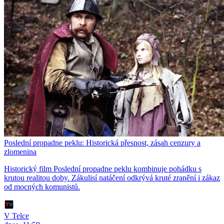
Poslední propadne peklu: Historická přesnost, zásah cenzury a
zlomenina
Historický film Poslední propadne peklu kombinuje pohádku s
krutou realitou doby. Zákulisí natáčení odkrývá kruté zranění i zákaz
od mocných komunistů.
V Telce