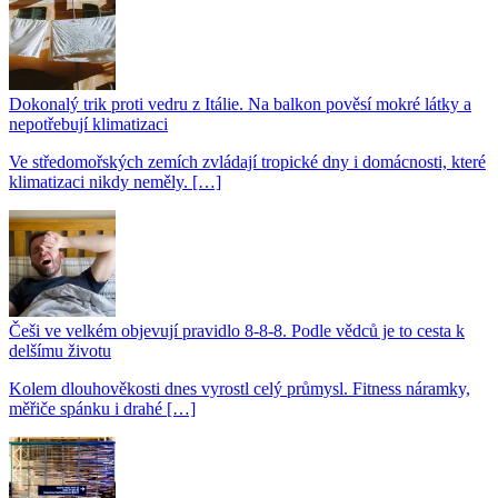
Dokonalý trik proti vedru z Itálie. Na balkon pověsí mokré látky a
nepotřebují klimatizaci
Ve středomořských zemích zvládají tropické dny i domácnosti, které
klimatizaci nikdy neměly. […]
Češi ve velkém objevují pravidlo 8-8-8. Podle vědců je to cesta k
delšímu životu
Kolem dlouhověkosti dnes vyrostl celý průmysl. Fitness náramky,
měřiče spánku i drahé […]