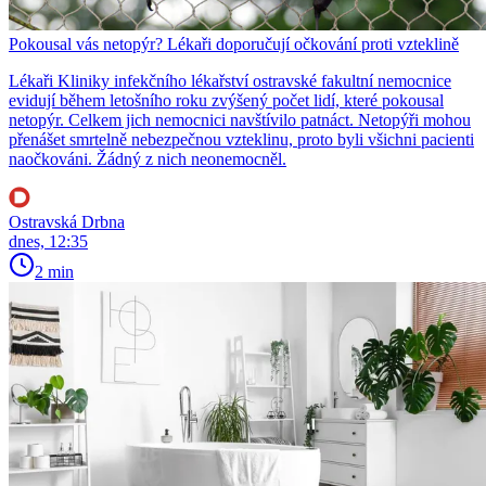
Pokousal vás netopýr? Lékaři doporučují očkování proti vzteklině
Lékaři Kliniky infekčního lékařství ostravské fakultní nemocnice
evidují během letošního roku zvýšený počet lidí, které pokousal
netopýr. Celkem jich nemocnici navštívilo patnáct. Netopýři mohou
přenášet smrtelně nebezpečnou vzteklinu, proto byli všichni pacienti
naočkováni. Žádný z nich neonemocněl.
Ostravská Drbna
dnes, 12:35
2 min