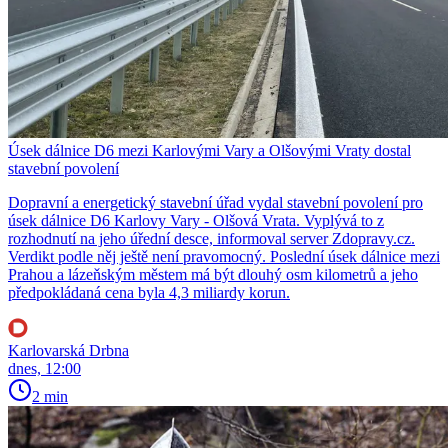
Úsek dálnice D6 mezi Karlovými Vary a Olšovými Vraty dostal
stavební povolení
Dopravní a energetický stavební úřad vydal stavební povolení pro
úsek dálnice D6 Karlovy Vary - Olšová Vrata. Vyplývá to z
rozhodnutí na jeho úřední desce, informoval server Zdopravy.cz.
Verdikt podle něj ještě není pravomocný. Poslední úsek dálnice mezi
Prahou a lázeňským městem má být dlouhý osm kilometrů a jeho
předpokládaná cena byla 4,3 miliardy korun.
Karlovarská Drbna
dnes, 12:00
2 min