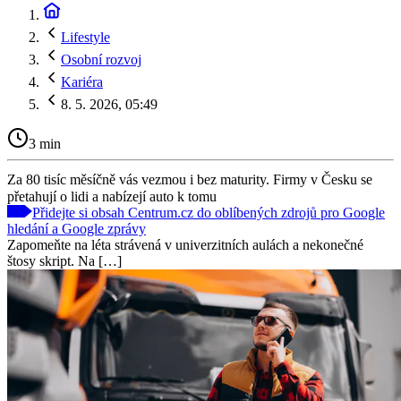
Lifestyle
Osobní rozvoj
Kariéra
8. 5. 2026, 05:49
3 min
Za 80 tisíc měsíčně vás vezmou i bez maturity. Firmy v Česku se
přetahují o lidi a nabízejí auto k tomu
Přidejte si obsah Centrum.cz do oblíbených zdrojů pro Google
hledání a Google zprávy
Zapomeňte na léta strávená v univerzitních aulách a nekonečné
štosy skript. Na […]