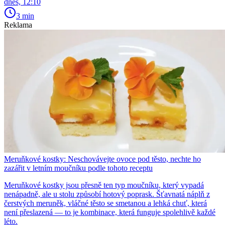
dnes, 12:10
3 min
Reklama
Meruňkové kostky: Neschovávejte ovoce pod těsto, nechte ho
zazářit v letním moučníku podle tohoto receptu
Meruňkové kostky jsou přesně ten typ moučníku, který vypadá
nenápadně, ale u stolu způsobí hotový poprask. Šťavnatá náplň z
čerstvých meruněk, vláčné těsto se smetanou a lehká chuť, která
není přeslazená — to je kombinace, která funguje spolehlivě každé
léto.