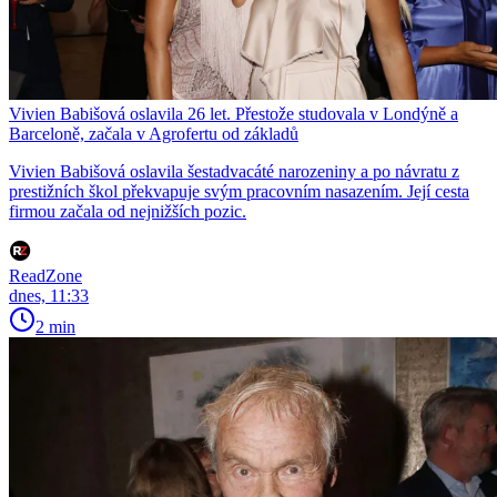
Vivien Babišová oslavila 26 let. Přestože studovala v Londýně a
Barceloně, začala v Agrofertu od základů
Vivien Babišová oslavila šestadvacáté narozeniny a po návratu z
prestižních škol překvapuje svým pracovním nasazením. Její cesta
firmou začala od nejnižších pozic.
ReadZone
dnes, 11:33
2 min