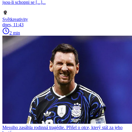
jsou-li schopni se [...]...
Světkreativity
dnes, 11:43
2 min
Messiho zasáhla rodinná tragédie. Přišel o otce, který stál za jeho