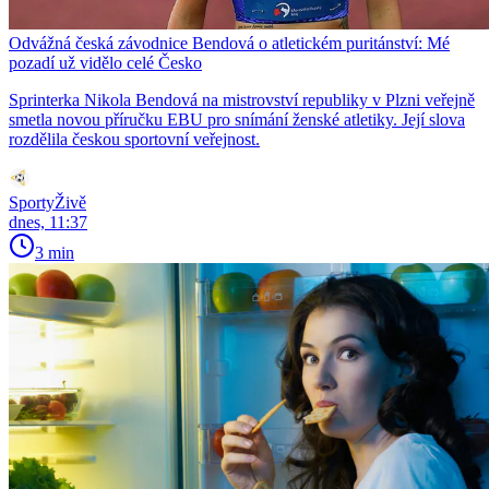
Odvážná česká závodnice Bendová o atletickém puritánství: Mé
pozadí už vidělo celé Česko
Sprinterka Nikola Bendová na mistrovství republiky v Plzni veřejně
smetla novou příručku EBU pro snímání ženské atletiky. Její slova
rozdělila českou sportovní veřejnost.
SportyŽivě
dnes, 11:37
3 min