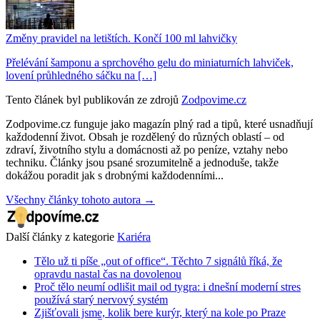
Změny pravidel na letištích. Končí 100 ml lahvičky
Přelévání šamponu a sprchového gelu do miniaturních lahviček,
lovení průhledného sáčku na […]
Tento článek byl publikován ze zdrojů
Zodpovime.cz
Zodpovime.cz funguje jako magazín plný rad a tipů, které usnadňují
každodenní život. Obsah je rozdělený do různých oblastí – od
zdraví, životního stylu a domácnosti až po peníze, vztahy nebo
techniku. Články jsou psané srozumitelně a jednoduše, takže
dokážou poradit jak s drobnými každodenními...
Všechny články tohoto autora →
Další články z kategorie
Kariéra
Tělo už ti píše „out of office“. Těchto 7 signálů říká, že
opravdu nastal čas na dovolenou
Proč tělo neumí odlišit mail od tygra: i dnešní moderní stres
používá starý nervový systém
Zjišťovali jsme, kolik bere kurýr, který na kole po Praze