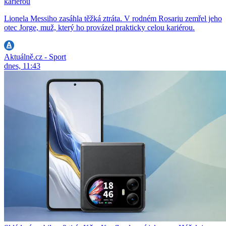
kariérou
Lionela Messiho zasáhla těžká ztráta. V rodném Rosariu zemřel jeho
otec Jorge, muž, který ho provázel prakticky celou kariérou.
Aktuálně.cz - Sport
dnes, 11:43