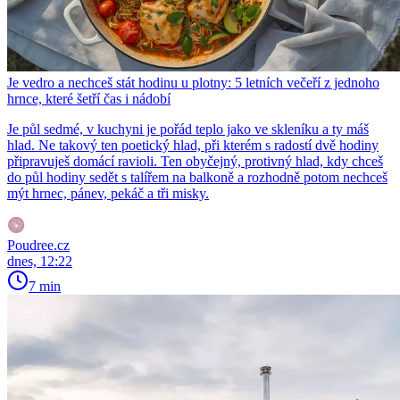
Je vedro a nechceš stát hodinu u plotny: 5 letních večeří z jednoho
hrnce, které šetří čas i nádobí
Je půl sedmé, v kuchyni je pořád teplo jako ve skleníku a ty máš
hlad. Ne takový ten poetický hlad, při kterém s radostí dvě hodiny
připravuješ domácí ravioli. Ten obyčejný, protivný hlad, kdy chceš
do půl hodiny sedět s talířem na balkoně a rozhodně potom nechceš
mýt hrnec, pánev, pekáč a tři misky.
Poudree.cz
dnes, 12:22
7 min