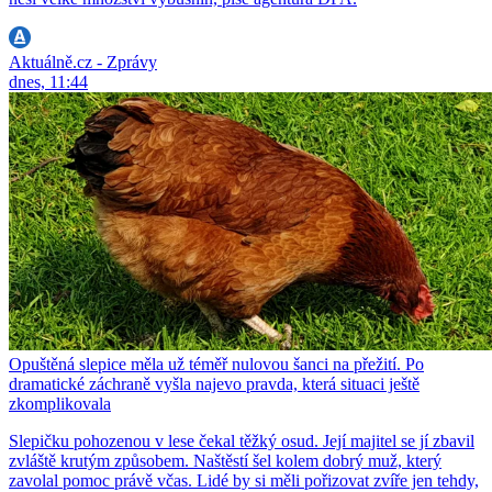
Aktuálně.cz - Zprávy
dnes, 11:44
Opuštěná slepice měla už téměř nulovou šanci na přežití. Po
dramatické záchraně vyšla najevo pravda, která situaci ještě
zkomplikovala
Slepičku pohozenou v lese čekal těžký osud. Její majitel se jí zbavil
zvláště krutým způsobem. Naštěstí šel kolem dobrý muž, který
zavolal pomoc právě včas. Lidé by si měli pořizovat zvíře jen tehdy,