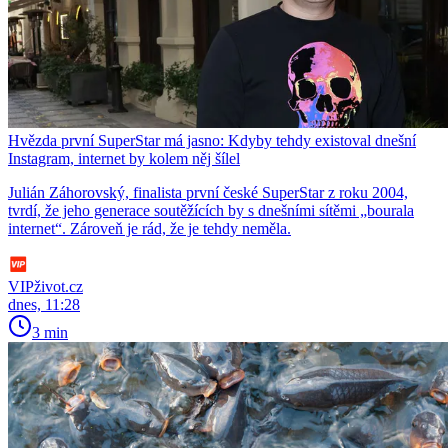
Hvězda první SuperStar má jasno: Kdyby tehdy existoval dnešní
Instagram, internet by kolem něj šílel
Julián Záhorovský, finalista první české SuperStar z roku 2004,
tvrdí, že jeho generace soutěžících by s dnešními sítěmi „bourala
internet“. Zároveň je rád, že je tehdy neměla.
VIPživot.cz
dnes, 11:28
3 min