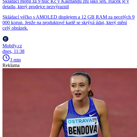
Skládací mobil za 9 tisíc Kč v Kauflandu zní jako sen. Háček je v
detailu, který prodejce nezvýraznil
Skládací véčko s AMOLED displejem a 12 GB RAM za necelých 9
000 korun. Jenže na produktové kartě se skrývá údaj, který mění
celý obrázek.
Mobify.cz
dnes, 11:38
3 min
Reklama