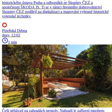
historického ústavu Praha a odborníků ze Skupiny ČEZ a
společnosti ŠKODA JS. Ti se v rámci firemního dobrovolnictví
Skupiny ČEZ podílejí na digitalizaci a mapování vybrané historické
vojenské techniky.
Plzeňská Drbna
dnes, 12:02
1 min
Češi strhávají na zahradách pergoly. Nahradí je zařízení mnohem