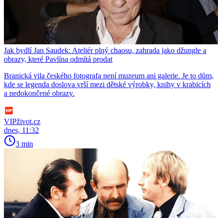
Jak bydlí Jan Saudek: Ateliér plný chaosu, zahrada jako džungle a
obrazy, které Pavlína odmítá prodat
Branická vila českého fotografa není muzeum ani galerie. Je to dům,
kde se legenda doslova vrší mezi dětské výrobky, knihy v krabicích
a nedokončené obrazy.
VIPživot.cz
dnes, 11:32
3 min