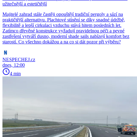
užitečnější a estetičtější
Majitelé zahrad stále častěji opouštějí tradiční pergoly a sází na
praktičtější alternativu. Plachtové stínění se díky snadné údržbě,
flexibilitě a lepší cirkulaci vzduchu stává hitem posledních let.
Zatímco dřevěné konstrukce vyžadují pravidelnou péči a pevné
zastřešení vytváří dusno, moderní shade sails nabízejí komfort bez
starostí. Co všechno dokážou a na co si dát pozor při výběru?
NESPECHEJ.cz
dnes, 12:00
4 min