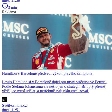
dnes, 11:59
3 min
Reklama
Hamilton v Barceloně předvedl výkon pravého šampiona
Lewis Hamilton si v Barceloně dojel pro první vítězství ve Ferrari.
Podle Stefana Johanssona ale nešlo jen o strategii. Brit prý přesně
věděl, co musí udělat, a perfektně svůj plán zrealizoval.
SvětFormule.cz
dnes, 11:51