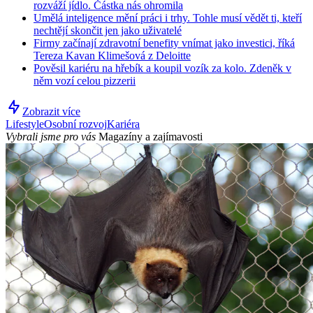
rozváží jídlo. Částka nás ohromila
Umělá inteligence mění práci i trhy. Tohle musí vědět ti, kteří
nechtějí skončit jen jako uživatelé
Firmy začínají zdravotní benefity vnímat jako investici, říká
Tereza Kavan Klimešová z Deloitte
Pověsil kariéru na hřebík a koupil vozík za kolo. Zdeněk v
něm vozí celou pizzerii
Zobrazit více
Lifestyle
Osobní rozvoj
Kariéra
Vybrali jsme pro vás
Magazíny a zajímavosti