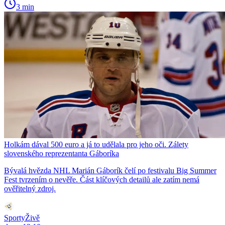
3 min
Holkám dával 500 euro a já to udělala pro jeho oči. Zálety
slovenského reprezentanta Gáboríka
Bývalá hvězda NHL Marián Gáborík čelí po festivalu Big Summer
Fest tvrzením o nevěře. Část klíčových detailů ale zatím nemá
ověřitelný zdroj.
SportyŽivě