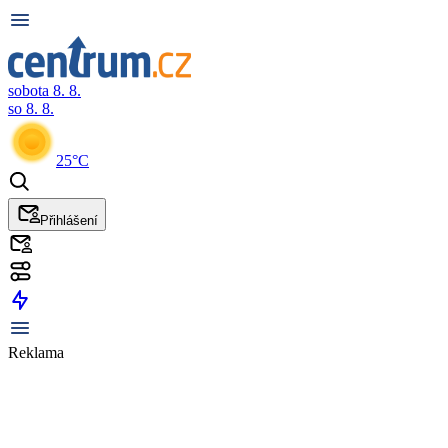
sobota 8. 8.
so 8. 8.
25°C
Přihlášení
Reklama