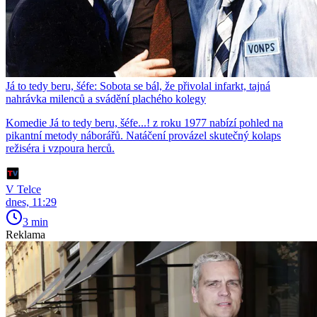
Já to tedy beru, šéfe: Sobota se bál, že přivolal infarkt, tajná
nahrávka milenců a svádění plachého kolegy
Komedie Já to tedy beru, šéfe...! z roku 1977 nabízí pohled na
pikantní metody náborářů. Natáčení provázel skutečný kolaps
režiséra i vzpoura herců.
V Telce
dnes, 11:29
3 min
Reklama