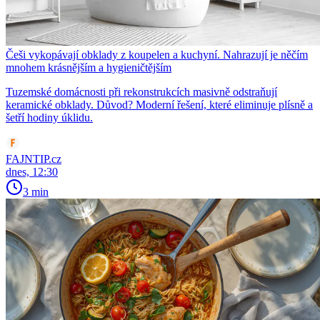
Češi vykopávají obklady z koupelen a kuchyní. Nahrazují je něčím
mnohem krásnějším a hygieničtějším
Tuzemské domácnosti při rekonstrukcích masivně odstraňují
keramické obklady. Důvod? Moderní řešení, které eliminuje plísně a
šetří hodiny úklidu.
FAJNTIP.cz
dnes, 12:30
3 min