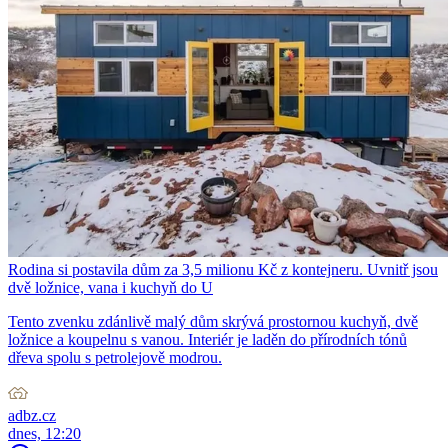
Rodina si postavila dům za 3,5 milionu Kč z kontejneru. Uvnitř jsou
dvě ložnice, vana i kuchyň do U
Tento zvenku zdánlivě malý dům skrývá prostornou kuchyň, dvě
ložnice a koupelnu s vanou. Interiér je laděn do přírodních tónů
dřeva spolu s petrolejově modrou.
adbz.cz
dnes, 12:20