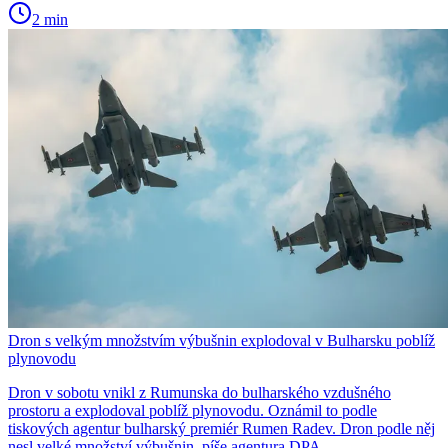
2 min
Dron s velkým množstvím výbušnin explodoval v Bulharsku poblíž
plynovodu
Dron v sobotu vnikl z Rumunska do bulharského vzdušného
prostoru a explodoval poblíž plynovodu. Oznámil to podle
tiskových agentur bulharský premiér Rumen Radev. Dron podle něj
nesl velké množství výbušnin, píše agentura DPA.