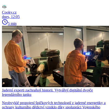
Cooky.cz
dnes, 12:05
5 min
Jaderní experti zachraňují historii. Vytvářejí digitální dvojče
legendárního tanku
Neobvyklé propojení špičkových technologií z jaderné energetiky a
ochrany kulturního dědictví vzniklo díky spolupráci Vojenského