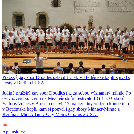
Pražský gay sbor Doodles oslavil 15 let. V Betlémské kapli zpíval s
hosty z Berlína i USA
Jediný pražský gay sbor Doodles má za sebou významný milník. Po
červnovém koncertu na Mezinárodním festivalu LGBTQ+ sborů
Various Voices v Bruselu oslavil 15. narozeniny velkým koncertem
v Betlémské kapli, kam si pozval i gay sbory Männer-Minne z
Berlína a Mid-Atlantic Gay Men’s Chorus z USA.
Aplausin.cz