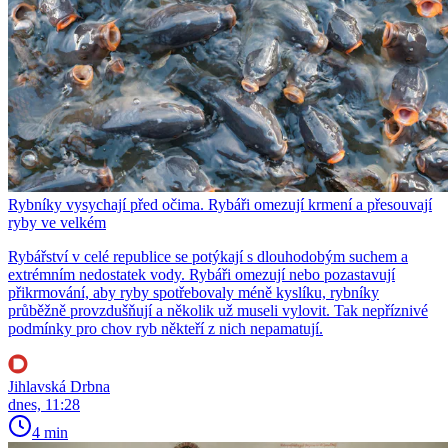
Rybníky vysychají před očima. Rybáři omezují krmení a přesouvají
ryby ve velkém
Rybářství v celé republice se potýkají s dlouhodobým suchem a
extrémním nedostatek vody. Rybáři omezují nebo pozastavují
přikrmování, aby ryby spotřebovaly méně kyslíku, rybníky
průběžně provzdušňují a několik už museli vylovit. Tak nepříznivé
podmínky pro chov ryb někteří z nich nepamatují.
Jihlavská Drbna
dnes, 11:28
4 min