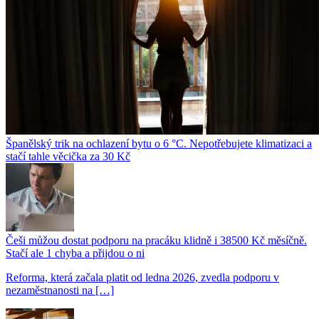
Španělský trik na ochlazení bytu o 6 °C. Nepotřebujete klimatizaci a
stačí tahle věcička za 30 Kč
Češi můžou dostat podporu na pracáku klidně i 38500 Kč měsíčně.
Stačí ale 1 chyba a přijdou o ni
Reforma, která začala platit od ledna 2026, zvedla podporu v
nezaměstnanosti na […]