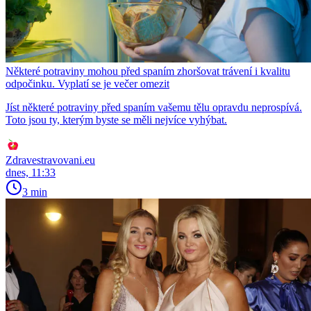
Některé potraviny mohou před spaním zhoršovat trávení i kvalitu
odpočinku. Vyplatí se je večer omezit
Jíst některé potraviny před spaním vašemu tělu opravdu neprospívá.
Toto jsou ty, kterým byste se měli nejvíce vyhýbat.
Zdravestravovani.eu
dnes, 11:33
3 min