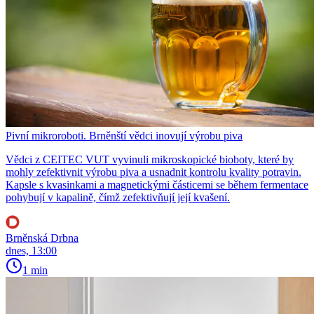
Pivní mikroroboti. Brněnští vědci inovují výrobu piva
Vědci z CEITEC VUT vyvinuli mikroskopické bioboty, které by
mohly zefektivnit výrobu piva a usnadnit kontrolu kvality potravin.
Kapsle s kvasinkami a magnetickými částicemi se během fermentace
pohybují v kapalině, čímž zefektivňují její kvašení.
Brněnská Drbna
dnes, 13:00
1 min