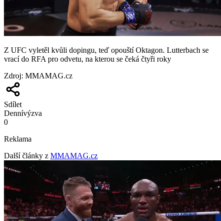
Z UFC vyletěl kvůli dopingu, teď opouští Oktagon. Lutterbach se
vrací do RFA pro odvetu, na kterou se čeká čtyři roky
Zdroj
:
MMAMAG.cz
Sdílet
Denní
výzva
0
Reklama
Další články z
MMAMAG.cz