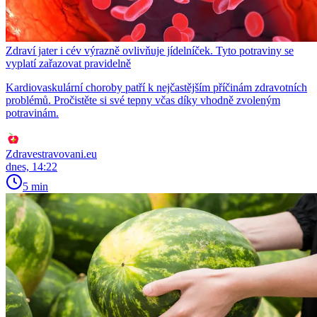
Zdraví jater i cév výrazně ovlivňuje jídelníček. Tyto potraviny se
vyplatí zařazovat pravidelně
Kardiovaskulární choroby patří k nejčastějším příčinám zdravotních
problémů. Pročistěte si své tepny včas díky vhodně zvoleným
potravinám.
Zdravestravovani.eu
dnes, 14:22
5 min