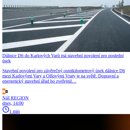
Dálnice D6 do Karlových Varů má stavební povolení pro poslední
úsek
Stavební povolení pro závěrečný osmikilometrový úsek dálnice D6
mezi Karlovými Vary a Olšovými Vraty je na světě. Dopravní a
energetický stavební úřad ho zveřejnil…
Náš REGION
dnes, 14:00
1 min