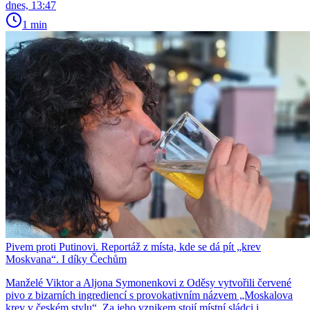
dnes, 13:47
1 min
Pivem proti Putinovi. Reportáž z místa, kde se dá pít „krev
Moskvana“. I díky Čechům
Manželé Viktor a Aljona Symonenkovi z Oděsy vytvořili červené
pivo z bizarních ingrediencí s provokativním názvem „Moskalova
krev v českém stylu“. Za jeho vznikem stojí místní sládci i