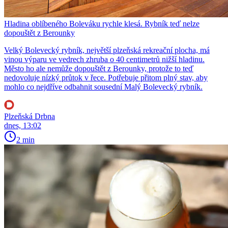
Hladina oblíbeného Boleváku rychle klesá. Rybník teď nelze
dopouštět z Berounky
Velký Bolevecký rybník, největší plzeňská rekreační plocha, má
vinou výparu ve vedrech zhruba o 40 centimetrů nižší hladinu.
Město ho ale nemůže dopouštět z Berounky, protože to teď
nedovoluje nízký průtok v řece. Potřebuje přitom plný stav, aby
mohlo co nejdříve odbahnit sousední Malý Bolevecký rybník.
Plzeňská Drbna
dnes, 13:02
2 min