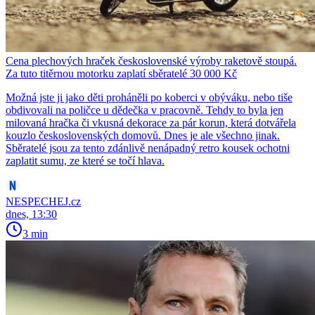
Cena plechových hraček československé výroby raketově stoupá.
Za tuto titěrnou motorku zaplatí sběratelé 30 000 Kč
Možná jste ji jako děti proháněli po koberci v obýváku, nebo tiše
obdivovali na poličce u dědečka v pracovně. Tehdy to byla jen
milovaná hračka či vkusná dekorace za pár korun, která dotvářela
kouzlo československých domovů. Dnes je ale všechno jinak.
Sběratelé jsou za tento zdánlivě nenápadný retro kousek ochotni
zaplatit sumu, ze které se točí hlava.
NESPECHEJ.cz
dnes, 13:30
3 min