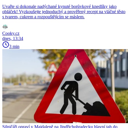
Uvařte si dokonale nadýchané kynuté borůvkové knedlíky jako
obláček! Vyzkoušejte jednoduchý a prověřený recept na vláčné těsto
s tvarem, cukrem a rozpouštějícím se máslem.
Cooky.cz
dnes, 13:34
3 min
Silničáři opraví v Majdaleně na Jindřichohradecku hlavní tah do