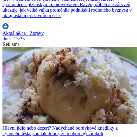
spolupráce s plzeňským minipivovarem Raven, příběh ale zároveň
ukazuje, jak velká válka proměnila podnikání rodinného byznysu v
ukrajinském přístavním městě.
Aktuálně.cz - Zprávy
dnes, 13:35
Reklama
Hlavní jídlo nebo dezert? Nadýchané borůvkové knedlíky z
kynutého těsta jsou tak dobré, že mohou být čímkoli