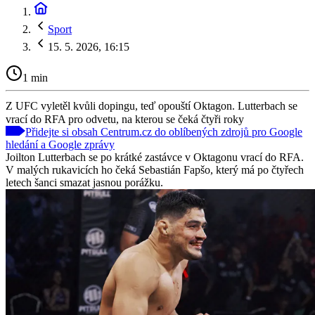
Sport
15. 5. 2026, 16:15
1 min
Z UFC vyletěl kvůli dopingu, teď opouští Oktagon. Lutterbach se
vrací do RFA pro odvetu, na kterou se čeká čtyři roky
Přidejte si obsah Centrum.cz do oblíbených zdrojů pro Google
hledání a Google zprávy
Joilton Lutterbach se po krátké zastávce v Oktagonu vrací do RFA.
V malých rukavicích ho čeká Sebastián Fapšo, který má po čtyřech
letech šanci smazat jasnou porážku.