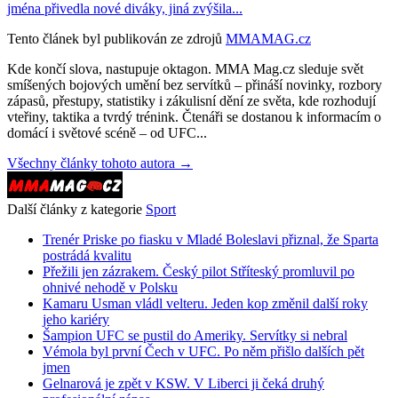
jména přivedla nové diváky, jiná zvýšila...
Tento článek byl publikován ze zdrojů
MMAMAG.cz
Kde končí slova, nastupuje oktagon. MMA Mag.cz sleduje svět
smíšených bojových umění bez servítků – přináší novinky, rozbory
zápasů, přestupy, statistiky i zákulisní dění ze světa, kde rozhodují
vteřiny, taktika a tvrdý trénink. Čtenáři se dostanou k informacím o
domácí i světové scéně – od UFC...
Všechny články tohoto autora →
Další články z kategorie
Sport
Trenér Priske po fiasku v Mladé Boleslavi přiznal, že Sparta
postrádá kvalitu
Přežili jen zázrakem. Český pilot Stříteský promluvil po
ohnivé nehodě v Polsku
Kamaru Usman vládl velteru. Jeden kop změnil další roky
jeho kariéry
Šampion UFC se pustil do Ameriky. Servítky si nebral
Vémola byl první Čech v UFC. Po něm přišlo dalších pět
jmen
Gelnarová je zpět v KSW. V Liberci ji čeká druhý