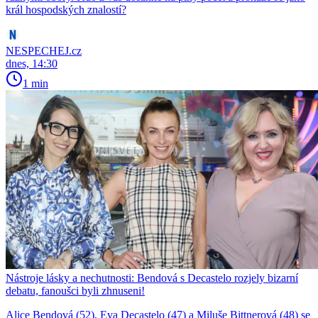
král hospodských znalostí?
NESPECHEJ.cz
dnes, 14:30
1 min
Nástroje lásky a nechutnosti: Bendová s Decastelo rozjely bizarní
debatu, fanoušci byli zhnuseni!
Alice Bendová (52), Eva Decastelo (47) a Miluše Bittnerová (48) se