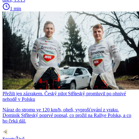
1 min
Přežili jen zázrakem. Český pilot Stříteský promluvil po ohnivé
nehodě v Polsku
Náraz do stromu ve 120 km/h, oheň, vyprošťování z vraku.
Dominik Stříteský poprvé popsal, co prožil na Rallye Polska, a co
ho čeká dál.
SportyŽivě