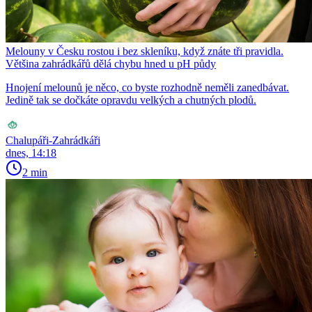
Melouny v Česku rostou i bez skleníku, když znáte tři pravidla.
Většina zahrádkářů dělá chybu hned u pH půdy
Hnojení melounů je něco, co byste rozhodně neměli zanedbávat.
Jedině tak se dočkáte opravdu velkých a chutných plodů.
Chalupáři-Zahrádkáři
dnes, 14:18
2 min