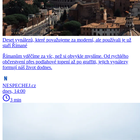
Deset vynálezů, které považujeme za moderní, ale používali je už
staří Římané
Římanům vděčíme za víc, než si obvykle myslíme. Od rychlého
občerstvení přes podlahové topení až po graffiti, jejich vynálezy
formují náš život dodnes.
NESPECHEJ.cz
dnes, 14:00
3 min