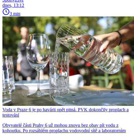
dnes, 13:12
3 min
Voda v Praze 6 je po havárii opět pitná. PVK dokončily proplach a
testování
Obyvatelé části Prahy 6 už mohou znovu bez obav pít vodu z
kohoutku. Po rozsáhlém proplachu vodovodní sítě a laboratorním