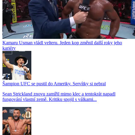
Kamaru Usman vládl velteru. Jeden kop změnil další roky jeho
kariéry
Šampion UFC se pustil do Ameriky. Servítky si nebral
Sean Strickland znovu zamířil mimo klec a tentokrát napadl
fungování vlastní země. Kritiku spojil s válkami...