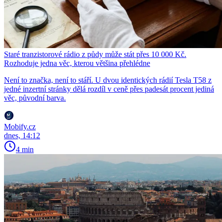
Staré tranzistorové rádio z půdy může stát přes 10 000 Kč.
Rozhoduje jedna věc, kterou většina přehlédne
Není to značka, není to stáří. U dvou identických rádií Tesla T58 z
jedné inzertní stránky dělá rozdíl v ceně přes padesát procent jediná
věc, původní barva.
Mobify.cz
dnes, 14:12
4 min