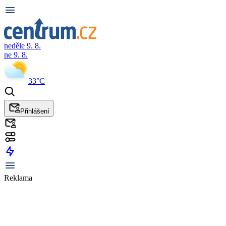
neděle 9. 8.
ne 9. 8.
33°C
Přihlášení
Reklama