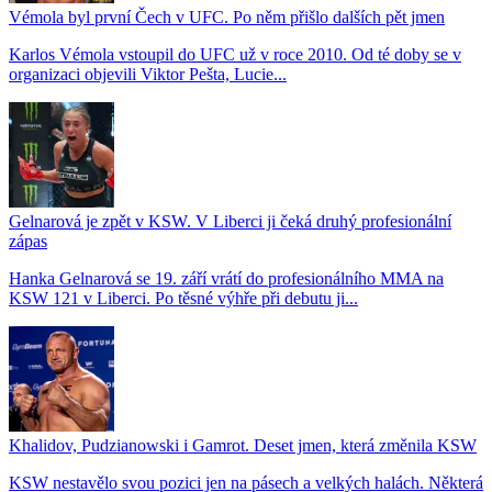
Vémola byl první Čech v UFC. Po něm přišlo dalších pět jmen
Karlos Vémola vstoupil do UFC už v roce 2010. Od té doby se v
organizaci objevili Viktor Pešta, Lucie...
Gelnarová je zpět v KSW. V Liberci ji čeká druhý profesionální
zápas
Hanka Gelnarová se 19. září vrátí do profesionálního MMA na
KSW 121 v Liberci. Po těsné výhře při debutu ji...
Khalidov, Pudzianowski i Gamrot. Deset jmen, která změnila KSW
KSW nestavělo svou pozici jen na pásech a velkých halách. Některá