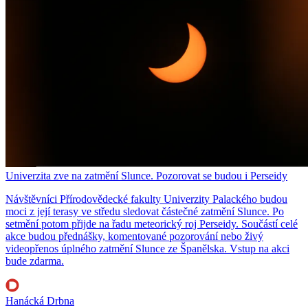
Univerzita zve na zatmění Slunce. Pozorovat se budou i Perseidy
Návštěvníci Přírodovědecké fakulty Univerzity Palackého budou
moci z její terasy ve středu sledovat částečné zatmění Slunce. Po
setmění potom přijde na řadu meteorický roj Perseidy. Součástí celé
akce budou přednášky, komentované pozorování nebo živý
videopřenos úplného zatmění Slunce ze Španělska. Vstup na akci
bude zdarma.
Hanácká Drbna