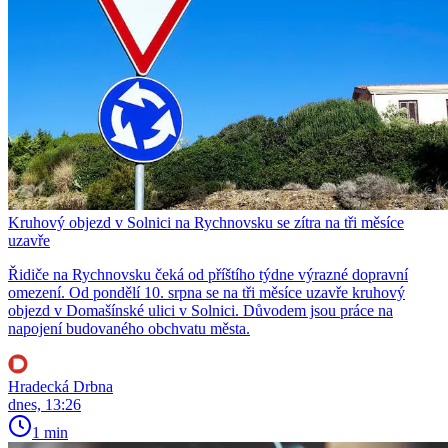
Kruhový objezd v Solnici na Rychnovsku se zítra na tři měsíce
uzavře
Řidiče na Rychnovsku čeká od příštího týdne výrazné dopravní
omezení. Od pondělí 10. srpna se na tři měsíce uzavře kruhový
objezd v Domašínské ulici v Solnici. Důvodem jsou práce na
napojení budovaného obchvatu města.
Hradecká Drbna
dnes, 13:26
1 min