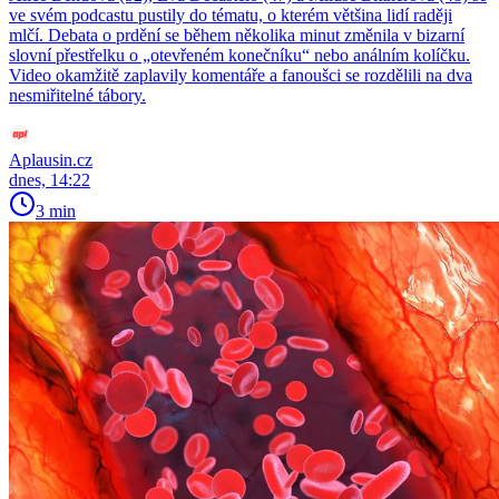
ve svém podcastu pustily do tématu, o kterém většina lidí raději
mlčí. Debata o prdění se během několika minut změnila v bizarní
slovní přestřelku o „otevřeném konečníku“ nebo análním kolíčku.
Video okamžitě zaplavily komentáře a fanoušci se rozdělili na dva
nesmiřitelné tábory.
Aplausin.cz
dnes, 14:22
3 min