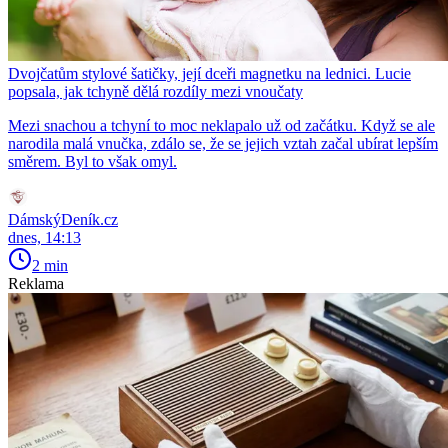
Dvojčatům stylové šatičky, její dceři magnetku na lednici. Lucie
popsala, jak tchyně dělá rozdíly mezi vnoučaty
Mezi snachou a tchyní to moc neklapalo už od začátku. Když se ale
narodila malá vnučka, zdálo se, že se jejich vztah začal ubírat lepším
směrem. Byl to však omyl.
DámskýDeník.cz
dnes, 14:13
2 min
Reklama