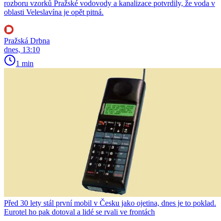
rozboru vzorků Pražské vodovody a kanalizace potvrdily, že voda v
oblasti Veleslavína je opět pitná.
Pražská Drbna
dnes, 13:10
1 min
Před 30 lety stál první mobil v Česku jako ojetina, dnes je to poklad.
Eurotel ho pak dotoval a lidé se rvali ve frontách