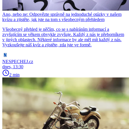
Ano, nebo ne: Odpovězte správně na jednoduché otázky v našem
kvízu a zjistěte, jak jste na tom s všeobecným přehledem
Všeobecný přehled je něčím, co se s nabíráním informací a
zvyšujícím se věkem obvykle zvyšuje. Každý z nás je přeborníkem
v jiných oblastech. Některé informace by ale měl mít každý z nás.
Vyzkoušejte náš kvíz a zjistěte, zda jste ve formě.
NESPECHEJ.cz
dnes, 13:30
2 min