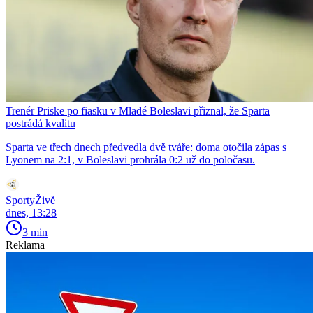
Trenér Priske po fiasku v Mladé Boleslavi přiznal, že Sparta
postrádá kvalitu
Sparta ve třech dnech předvedla dvě tváře: doma otočila zápas s
Lyonem na 2:1, v Boleslavi prohrála 0:2 už do poločasu.
SportyŽivě
dnes, 13:28
3 min
Reklama