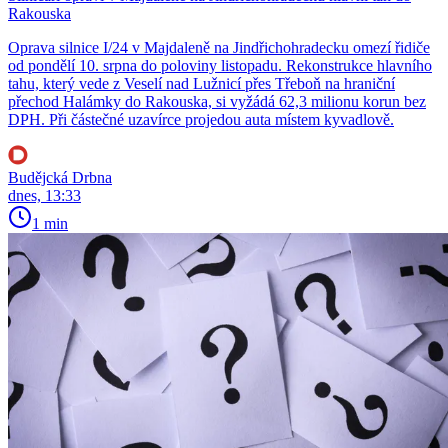
Rakouska
Oprava silnice I/24 v Majdaleně na Jindřichohradecku omezí řidiče
od pondělí 10. srpna do poloviny listopadu. Rekonstrukce hlavního
tahu, který vede z Veselí nad Lužnicí přes Třeboň na hraniční
přechod Halámky do Rakouska, si vyžádá 62,3 milionu korun bez
DPH. Při částečné uzavírce projedou auta místem kyvadlově.
Budějcká Drbna
dnes, 13:33
1 min