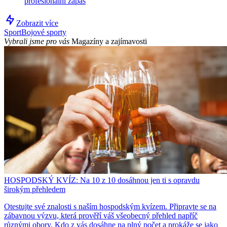
profesionální zápas
Zobrazit více
Sport
Bojové sporty
Vybrali jsme pro vás
Magazíny a zajímavosti
HOSPODSKÝ KVÍZ: Na 10 z 10 dosáhnou jen ti s opravdu
širokým přehledem
Otestujte své znalosti s naším hospodským kvízem. Připravte se na
zábavnou výzvu, která prověří váš všeobecný přehled napříč
různými obory. Kdo z vás dosáhne na plný počet a prokáže se jako