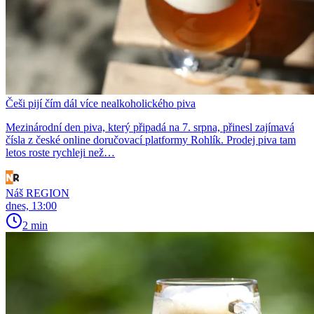
Češi pijí čím dál více nealkoholického piva
Mezinárodní den piva, který připadá na 7. srpna, přinesl zajímavá
čísla z české online doručovací platformy Rohlík. Prodej piva tam
letos roste rychleji než…
Náš REGION
dnes, 13:00
2 min