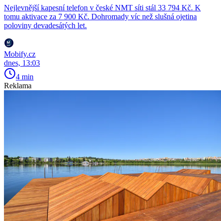
Nejlevnější kapesní telefon v české NMT síti stál 33 794 Kč. K
tomu aktivace za 7 900 Kč. Dohromady víc než slušná ojetina
poloviny devadesátých let.
Mobify.cz
dnes, 13:03
4 min
Reklama