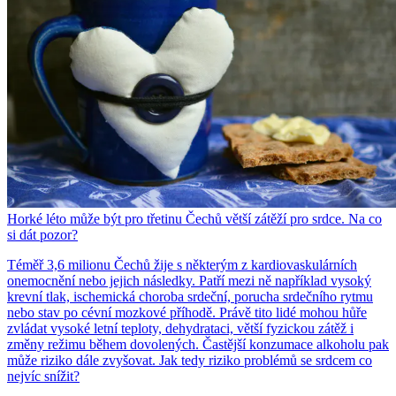
Horké léto může být pro třetinu Čechů větší zátěží pro srdce. Na co
si dát pozor?
Téměř 3,6 milionu Čechů žije s některým z kardiovaskulárních
onemocnění nebo jejich následky. Patří mezi ně například vysoký
krevní tlak, ischemická choroba srdeční, porucha srdečního rytmu
nebo stav po cévní mozkové příhodě. Právě tito lidé mohou hůře
zvládat vysoké letní teploty, dehydrataci, větší fyzickou zátěž i
změny režimu během dovolených. Častější konzumace alkoholu pak
může riziko dále zvyšovat. Jak tedy riziko problémů se srdcem co
nejvíc snížit?