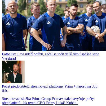
Fotbalista Lavi udeří potřetí, začal se točit další film úspěšné série
Vyšehrad
Počet předplatitelů streamovací platformy Prima+ narostl na 333
tisíc
Streamovací služba Prima Group Prima+ stále navyšuje počty
předplatitelů. Jak uvedl CEO Primy Lukáš Kubát...