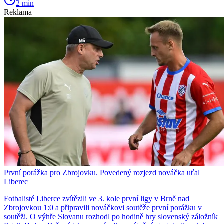
2 min
Reklama
První porážka pro Zbrojovku. Povedený rozjezd nováčka uťal
Liberec
Fotbalisté Liberce zvítězili ve 3. kole první ligy v Brně nad
Zbrojovkou 1:0 a připravili nováčkovi soutěže první porážku v
soutěži. O výhře Slovanu rozhodl po hodině hry slovenský záložník