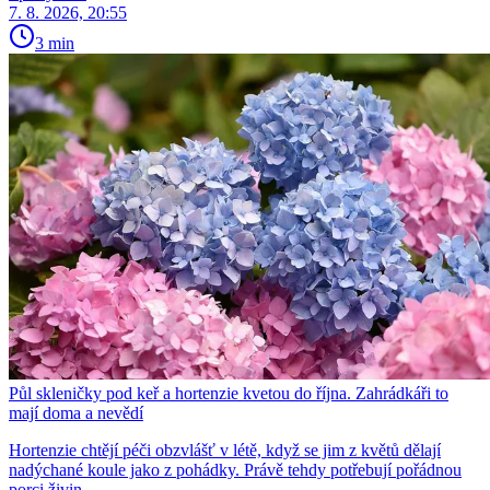
7. 8. 2026, 20:55
3 min
Půl skleničky pod keř a hortenzie kvetou do října. Zahrádkáři to
mají doma a nevědí
Hortenzie chtějí péči obzvlášť v létě, když se jim z květů dělají
nadýchané koule jako z pohádky. Právě tehdy potřebují pořádnou
porci živin.