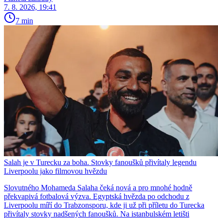
7. 8. 2026, 19:41
7 min
Salah je v Turecku za boha. Stovky fanoušků přivítaly legendu
Liverpoolu jako filmovou hvězdu
Slovutného Mohameda Salaha čeká nová a pro mnohé hodně
překvapivá fotbalová výzva. Egyptská hvězda po odchodu z
Liverpoolu míří do Trabzonsporu, kde ji už při příletu do Turecka
přivítaly stovky nadšených fanoušků. Na istanbulském letišti