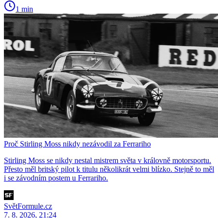
1 min
Proč Stirling Moss nikdy nezávodil za Ferrariho
Stirling Moss se nikdy nestal mistrem světa v královně motorsportu.
Přesto měl britský pilot k titulu několikrát velmi blízko. Stejně to měl
i se závodním postem u Ferrariho.
SvětFormule.cz
7. 8. 2026, 21:24