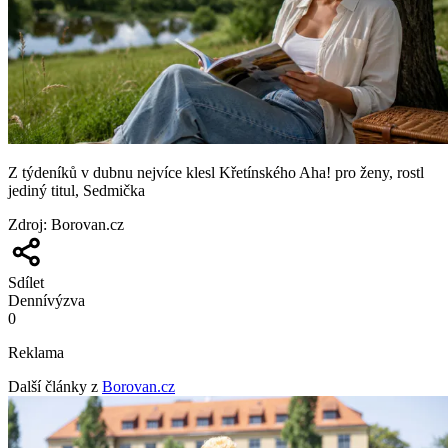
Z týdeníků v dubnu nejvíce klesl Křetínského Aha! pro ženy, rostl
jediný titul, Sedmička
Zdroj
:
Borovan.cz
Sdílet
Denní
výzva
0
Reklama
Další články z
Borovan.cz