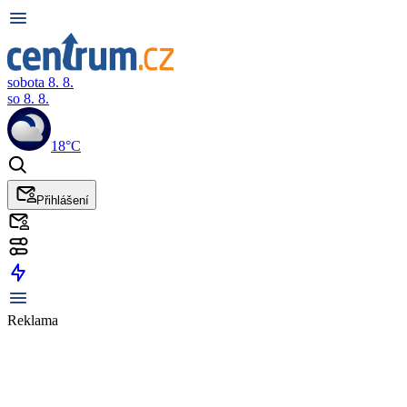
sobota 8. 8.
so 8. 8.
18°C
Přihlášení
Reklama