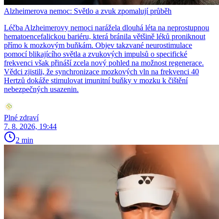
Alzheimerova nemoc: Světlo a zvuk zpomalují průběh
Léčba Alzheimerovy nemoci narážela dlouhá léta na neprostupnou
hematoencefalickou bariéru, která bránila většině léků proniknout
přímo k mozkovým buňkám. Objev takzvané neurostimulace
pomocí blikajícího světla a zvukových impulsů o specifické
frekvenci však přináší zcela nový pohled na možnost regenerace.
Vědci zjistili, že synchronizace mozkových vln na frekvenci 40
Hertzů dokáže stimulovat imunitní buňky v mozku k čištění
nebezpečných usazenin.
Plné zdraví
7. 8. 2026, 19:44
2 min