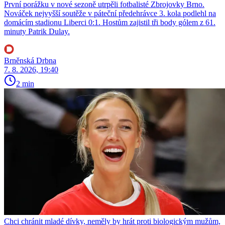
První porážku v nové sezoně utrpěli fotbalisté Zbrojovky Brno.
Nováček nejvyšší soutěže v páteční předehrávce 3. kola podlehl na
domácím stadionu Liberci 0:1. Hostům zajistil tři body gólem z 61.
minuty Patrik Dulay.
Brněnská Drbna
7. 8. 2026, 19:40
2 min
Chci chránit mladé dívky, neměly by hrát proti biologickým mužům,