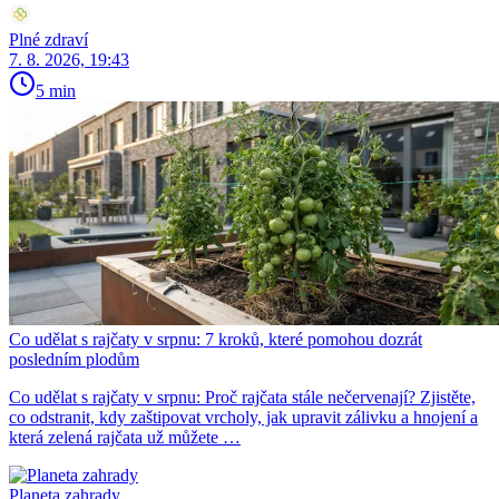
Plné zdraví
7. 8. 2026, 19:43
5 min
Co udělat s rajčaty v srpnu: 7 kroků, které pomohou dozrát
posledním plodům
Co udělat s rajčaty v srpnu: Proč rajčata stále nečervenají? Zjistěte,
co odstranit, kdy zaštipovat vrcholy, jak upravit zálivku a hnojení a
která zelená rajčata už můžete …
Planeta zahrady