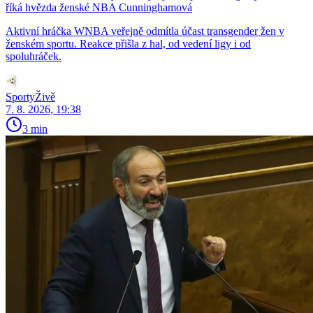
říká hvězda ženské NBA Cunninghamová
Aktivní hráčka WNBA veřejně odmítla účast transgender žen v
ženském sportu. Reakce přišla z hal, od vedení ligy i od
spoluhráček.
SportyŽivě
7. 8. 2026, 19:38
3 min