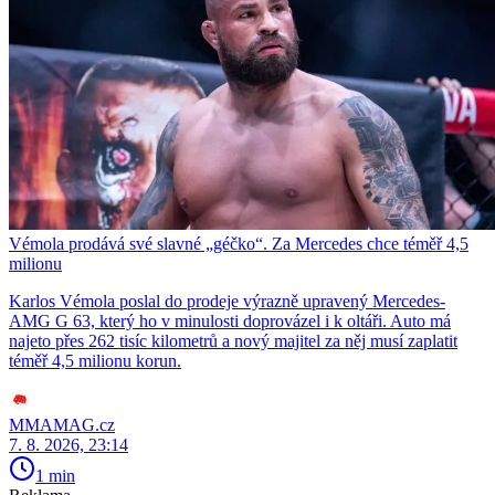
Vémola prodává své slavné „géčko“. Za Mercedes chce téměř 4,5
milionu
Karlos Vémola poslal do prodeje výrazně upravený Mercedes-
AMG G 63, který ho v minulosti doprovázel i k oltáři. Auto má
najeto přes 262 tisíc kilometrů a nový majitel za něj musí zaplatit
téměř 4,5 milionu korun.
MMAMAG.cz
7. 8. 2026, 23:14
1 min