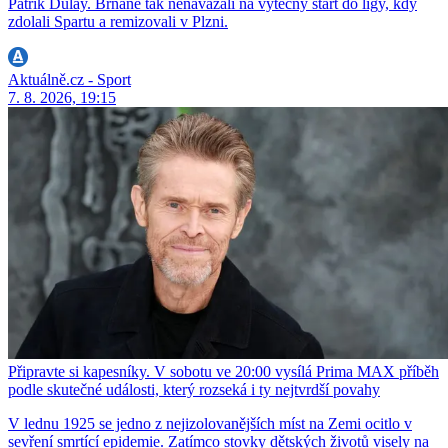
Patrik Dulay. Brňané tak nenavázali na výtečný start do ligy, kdy
zdolali Spartu a remizovali v Plzni.
Aktuálně.cz - Sport
7. 8. 2026, 19:15
Připravte si kapesníky. V sobotu ve 20:00 vysílá Prima MAX příběh
podle skutečné události, který rozseká i ty nejtvrdší povahy
V lednu 1925 se jedno z nejizolovanějších míst na Zemi ocitlo v
sevření smrtící epidemie. Zatímco stovky dětských životů visely na