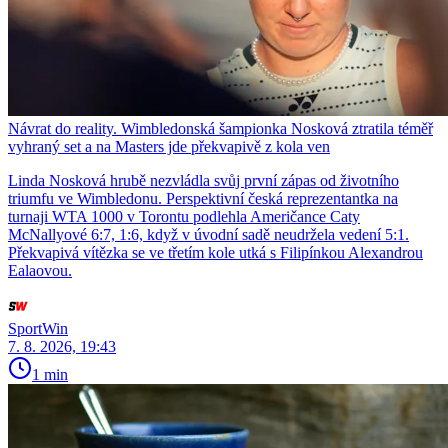
Návrat do reality. Wimbledonská šampionka Nosková ztratila téměř
vyhraný set a na Masters jde překvapivě z kola ven
Linda Nosková hrubě nezvládla svůj první zápas od životního
triumfu ve Wimbledonu. Perspektivní česká reprezentantka na
turnaji WTA 1000 v Torontu podlehla Američance Caty
McNallyové 6:7, 1:6, když v úvodní sadě neudržela vedení 5:1.
Překvapivá vítězka se ve třetím kole utká s Filipínkou Alexandrou
Ealaovou.
SportWin
7. 8. 2026, 19:43
1 min