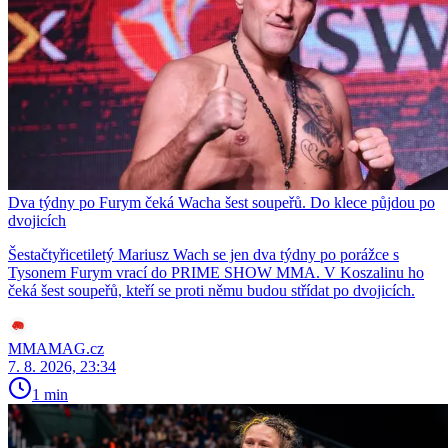
Dva týdny po Furym čeká Wacha šest soupeřů. Do klece půjdou po
dvojicích
Šestačtyřicetiletý Mariusz Wach se jen dva týdny po porážce s
Tysonem Furym vrací do PRIME SHOW MMA. V Koszalinu ho
čeká šest soupeřů, kteří se proti němu budou střídat po dvojicích.
MMAMAG.cz
7. 8. 2026, 23:34
1 min