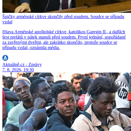
Špičky arménské církve skončily před soudem. Soudce se případu
vzdal
Hlava Arménské apoštolské církve, katolikos Garegin II., a dalších
šest prelátů v pátek stanuli před soudem. První jednání, uspořádané
za zavřenými dveřmi, ale zakrátko skončilo, protože soudce se
případu vzdal, oznámila média.
Aktuálně.cz - Zprávy
7. 8. 2026, 19:30