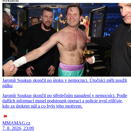
Reklama
Jaromír Soukup skončil po útoku v nemocnici. Útočníci měli použít
pálku
Jaromír Soukup skončil po středečním napadení v nemocnici. Podle
dalších informací musel podstoupit operaci a policie nyní zjišťuje,
kdo za útokem stál a co bylo jeho motivem.
MMAMAG.cz
7. 8. 2026, 23:09