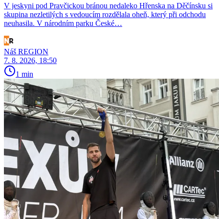
V jeskyni pod Pravčickou bránou nedaleko Hřenska na Děčínsku si
skupina nezletilých s vedoucím rozdělala oheň, který při odchodu
neuhasila. V národním parku České…
Náš REGION
7. 8. 2026, 18:50
1 min