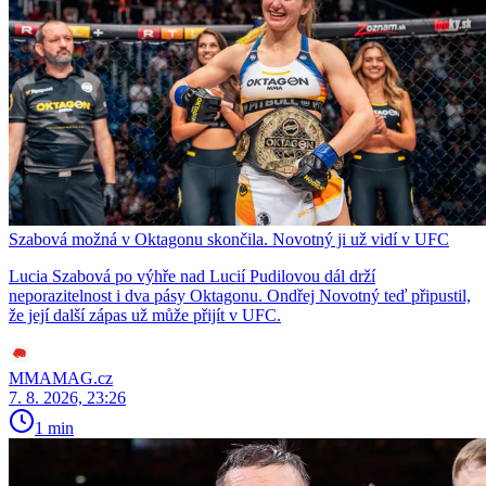
Szabová možná v Oktagonu skončila. Novotný ji už vidí v UFC
Lucia Szabová po výhře nad Lucií Pudilovou dál drží
neporazitelnost i dva pásy Oktagonu. Ondřej Novotný teď připustil,
že její další zápas už může přijít v UFC.
MMAMAG.cz
7. 8. 2026, 23:26
1 min