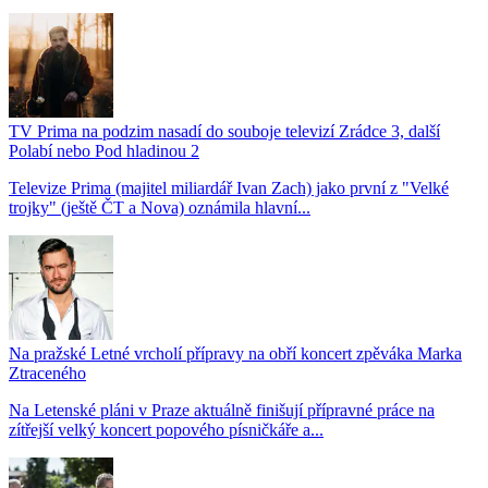
TV Prima na podzim nasadí do souboje televizí Zrádce 3, další
Polabí nebo Pod hladinou 2
Televize Prima (majitel miliardář Ivan Zach) jako první z "Velké
trojky" (ještě ČT a Nova) oznámila hlavní...
Na pražské Letné vrcholí přípravy na obří koncert zpěváka Marka
Ztraceného
Na Letenské pláni v Praze aktuálně finišují přípravné práce na
zítřejší velký koncert popového písničkáře a...