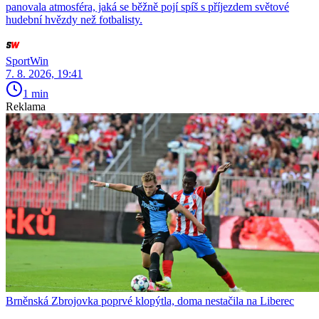
panovala atmosféra, jaká se běžně pojí spíš s příjezdem světové
hudební hvězdy než fotbalisty.
SportWin
7. 8. 2026, 19:41
1 min
Reklama
Brněnská Zbrojovka poprvé klopýtla, doma nestačila na Liberec