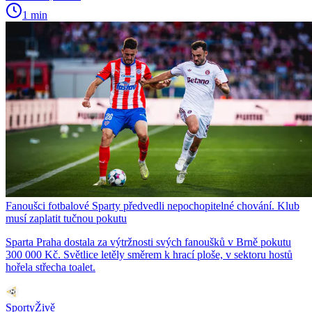
1 min
Fanoušci fotbalové Sparty předvedli nepochopitelné chování. Klub
musí zaplatit tučnou pokutu
Sparta Praha dostala za výtržnosti svých fanoušků v Brně pokutu
300 000 Kč. Světlice letěly směrem k hrací ploše, v sektoru hostů
hořela střecha toalet.
SportyŽivě