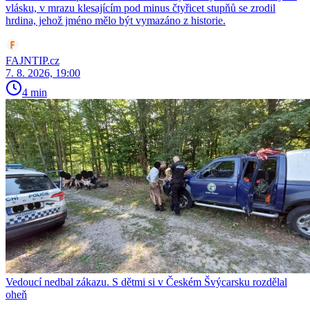
vlásku, v mrazu klesajícím pod minus čtyřicet stupňů se zrodil
hrdina, jehož jméno mělo být vymazáno z historie.
FAJNTIP.cz
7. 8. 2026, 19:00
4 min
Vedoucí nedbal zákazu. S dětmi si v Českém Švýcarsku rozdělal
oheň