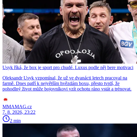
Usyk říká, že box je sport pro chudé. Luxus podle něj bere motivaci
Oleksandr Usyk vzpomínal, že už ve dvanácti letech pracoval na
farmě. Dnes patří k největším hvězdám boxu, přesto tvrdí, že
pohodlný život může bojovníkovi vzít ochotu ráno vstát a trénovat.
MMAMAG.cz
7. 8. 2026, 23:22
2 min