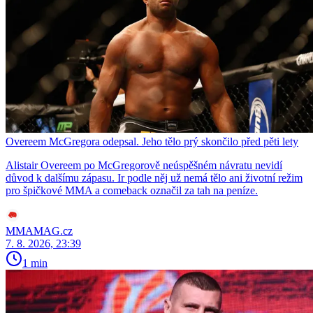
Overeem McGregora odepsal. Jeho tělo prý skončilo před pěti lety
Alistair Overeem po McGregorově neúspěšném návratu nevidí
důvod k dalšímu zápasu. Ir podle něj už nemá tělo ani životní režim
pro špičkové MMA a comeback označil za tah na peníze.
MMAMAG.cz
7. 8. 2026, 23:39
1 min