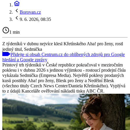
Borovan.cz
9. 6. 2026, 08:35
1 min
Z týdeníků v dubnu nejvíce klesl Křetínského Aha! pro ženy, rostl
jediný titul, Sedmička
Přidejte si obsah Centrum.cz do oblíbených zdrojů pro Google
hledání a Google zprávy
Printový trh týdeníků v České republice pokračoval v meziročním
poklesu i v dubnu 2026 s jedinou výjimkou - rostoucí prodejní čísla
vykázala Sedmička (Empresa Media). Největší poklesy prodaných
kusů postihly Aha! pro ženy, Blesk pro ženy a Nedělní Blesk
(všechno tituly Czech News Center/Daniela Křetínského). Vyplývá
to z údajů Kanceláře ověřování nákladů tisku ABC ČR.