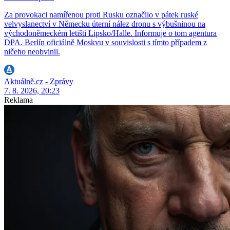
Za provokaci namířenou proti Rusku označilo v pátek ruské
velvyslanectví v Německu úterní nález dronu s výbušninou na
východoněmeckém letišti Lipsko/Halle. Informuje o tom agentura
DPA. Berlín oficiálně Moskvu v souvislosti s tímto případem z
ničeho neobvinil.
Aktuálně.cz - Zprávy
7. 8. 2026, 20:23
Reklama