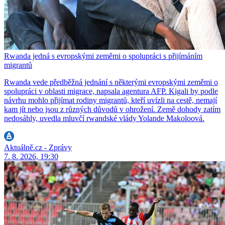
Rwanda jedná s evropskými zeměmi o spolupráci s přijímáním
migrantů
Rwanda vede předběžná jednání s některými evropskými zeměmi o
spolupráci v oblasti migrace, napsala agentura AFP. Kigali by podle
návrhu mohlo přijímat rodiny migrantů, kteří uvízli na cestě, nemají
kam jít nebo jsou z různých důvodů v ohrožení. Země dohody zatím
nedosáhly, uvedla mluvčí rwandské vlády Yolande Makoloová.
Aktuálně.cz - Zprávy
7. 8. 2026, 19:30