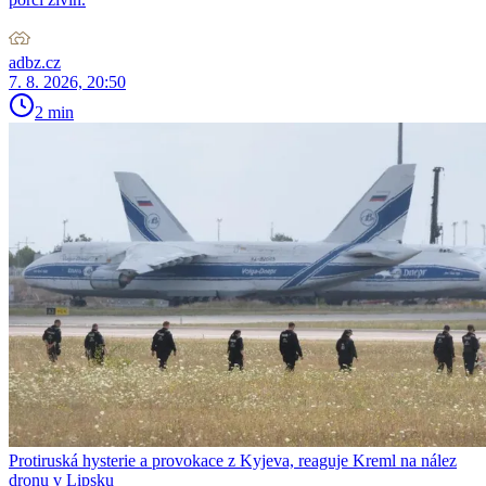
adbz.cz
7. 8. 2026, 20:50
2 min
Protiruská hysterie a provokace z Kyjeva, reaguje Kreml na nález
dronu v Lipsku