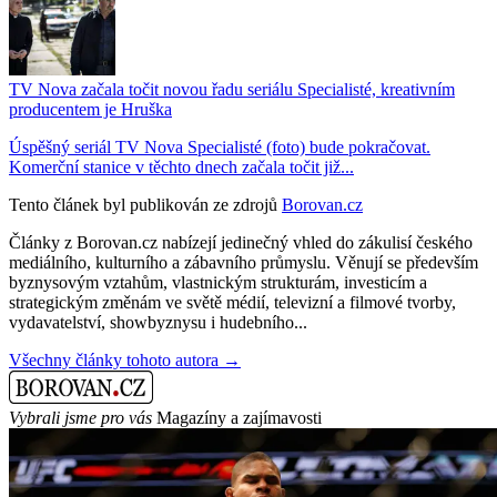
TV Nova začala točit novou řadu seriálu Specialisté, kreativním
producentem je Hruška
Úspěšný seriál TV Nova Specialisté (foto) bude pokračovat.
Komerční stanice v těchto dnech začala točit již...
Tento článek byl publikován ze zdrojů
Borovan.cz
Články z Borovan.cz nabízejí jedinečný vhled do zákulisí českého
mediálního, kulturního a zábavního průmyslu. Věnují se především
byznysovým vztahům, vlastnickým strukturám, investicím a
strategickým změnám ve světě médií, televizní a filmové tvorby,
vydavatelství, showbyznysu i hudebního...
Všechny články tohoto autora →
Vybrali jsme pro vás
Magazíny a zajímavosti