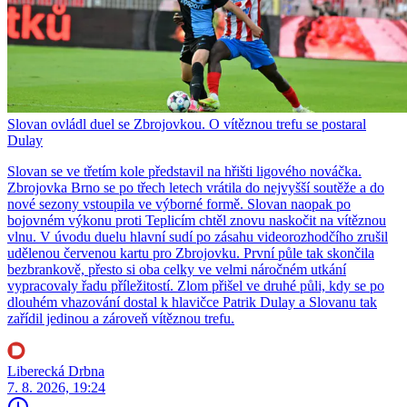
Slovan ovládl duel se Zbrojovkou. O vítěznou trefu se postaral
Dulay
Slovan se ve třetím kole představil na hřišti ligového nováčka.
Zbrojovka Brno se po třech letech vrátila do nejvyšší soutěže a do
nové sezony vstoupila ve výborné formě. Slovan naopak po
bojovném výkonu proti Teplicím chtěl znovu naskočit na vítěznou
vlnu. V úvodu duelu hlavní sudí po zásahu videorozhodčího zrušil
udělenou červenou kartu pro Zbrojovku. První půle tak skončila
bezbrankově, přesto si oba celky ve velmi náročném utkání
vypracovaly řadu příležitostí. Zlom přišel ve druhé půli, kdy se po
dlouhém vhazování dostal k hlavičce Patrik Dulay a Slovanu tak
zařídil jedinou a zároveň vítěznou trefu.
Liberecká Drbna
7. 8. 2026, 19:24