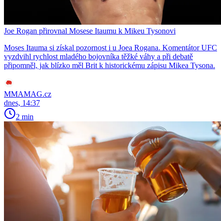
Joe Rogan přirovnal Mosese Itaumu k Mikeu Tysonovi
Moses Itauma si získal pozornost i u Joea Rogana. Komentátor UFC
vyzdvihl rychlost mladého bojovníka těžké váhy a při debatě
připomněl, jak blízko měl Brit k historickému zápisu Mikea Tysona.
MMAMAG.cz
dnes, 14:37
2 min