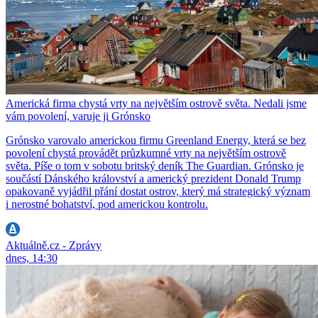
Americká firma chystá vrty na největším ostrově světa. Nedali jsme
vám povolení, varuje ji Grónsko
Grónsko varovalo americkou firmu Greenland Energy, která se bez
povolení chystá provádět průzkumné vrty na největším ostrově
světa. Píše o tom v sobotu britský deník The Guardian. Grónsko je
součástí Dánského království a americký prezident Donald Trump
opakovaně vyjádřil přání dostat ostrov, který má strategický význam
i nerostné bohatství, pod americkou kontrolu.
Aktuálně.cz - Zprávy
dnes, 14:30