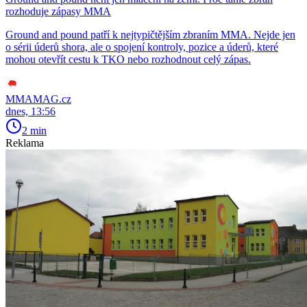
rozhoduje zápasy MMA
Ground and pound patří k nejtypičtějším zbraním MMA. Nejde jen
o sérii úderů shora, ale o spojení kontroly, pozice a úderů, které
mohou otevřít cestu k TKO nebo rozhodnout celý zápas.
MMAMAG.cz
dnes, 13:56
2 min
Reklama