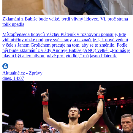
Zklamání z Babiše bude velké, tvrdí vlivný lidovec. Ví, proč strana
tolik upadla
Místopředseda lidovců Václav Pláteník v rozhovoru popisuje, kde
vidí příčiny nízké podpory své strany, a naznačuje, jak nové vedení
v čele s Janem Grolichem pracuje na tom, aby se to změnilo. Podle
něj bude zklamání z vlády Andreje Babiše (ANO) velké. „Pro nás je
hlavní být alternativou právě pro tyto lidi,“ má jasno Pláteník.
Aktuálně.cz - Zprávy
dnes, 14:07