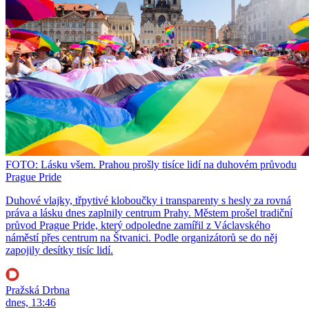
FOTO: Lásku všem. Prahou prošly tisíce lidí na duhovém průvodu
Prague Pride
Duhové vlajky, třpytivé kloboučky i transparenty s hesly za rovná
práva a lásku dnes zaplnily centrum Prahy. Městem prošel tradiční
průvod Prague Pride, který odpoledne zamířil z Václavského
náměstí přes centrum na Štvanici. Podle organizátorů se do něj
zapojily desítky tisíc lidí.
Pražská Drbna
dnes, 13:46