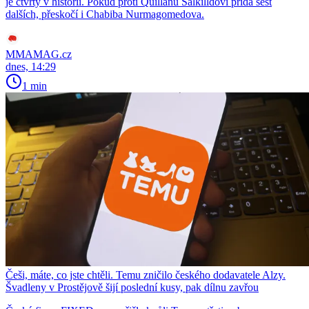
je čtvrtý v historii. Pokud proti Quillanu Salkilldovi přidá šest
dalších, přeskočí i Chabiba Nurmagomedova.
MMAMAG.cz
dnes, 14:29
1 min
Češi, máte, co jste chtěli. Temu zničilo českého dodavatele Alzy.
Švadleny v Prostějově šijí poslední kusy, pak dílnu zavřou