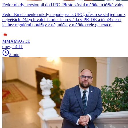
Fedor nikdy nevstoupil do UFC. Přesto zůstal měřítkem těžké váhy
Fedor Emelianenko nikdy nepodepsal s UFC, přesto se stal jednou z
největších těžkých vah historie. Jeho vláda v PRIDE a téměř deset
let bez regulérní porážky z něj udělaly měřítko celé generace.
MMAMAG.cz
dnes, 14:11
2 min