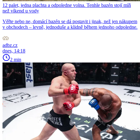
12 palet, jedna plachta a odpoledne volna. Tenhle bazén stojí míň
než víkend u vody
Věřte nebo ne, domácí bazén se dá postavit i jinak, než jen nákupem
v obchodech – levně, jednoduše a klidně během jednoho odpoledne.
adbz.cz
dnes, 14:18
2 min