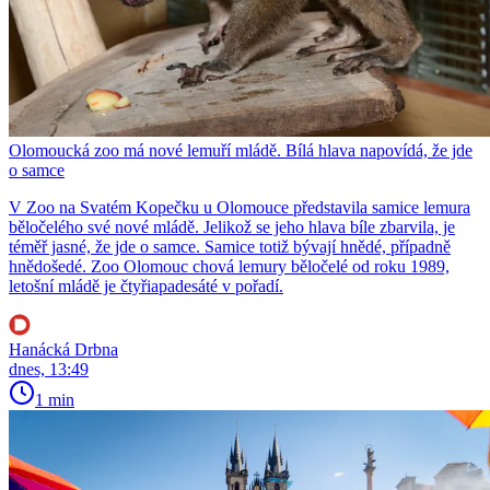
Olomoucká zoo má nové lemuří mládě. Bílá hlava napovídá, že jde
o samce
V Zoo na Svatém Kopečku u Olomouce představila samice lemura
běločelého své nové mládě. Jelikož se jeho hlava bíle zbarvila, je
téměř jasné, že jde o samce. Samice totiž bývají hnědé, případně
hnědošedé. Zoo Olomouc chová lemury běločelé od roku 1989,
letošní mládě je čtyřiapadesáté v pořadí.
Hanácká Drbna
dnes, 13:49
1 min