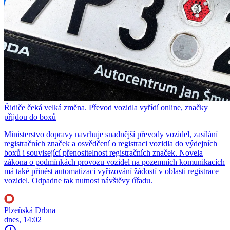
Řidiče čeká velká změna. Převod vozidla vyřídí online, značky
přijdou do boxů
Ministerstvo dopravy navrhuje snadnější převody vozidel, zasílání
registračních značek a osvědčení o registraci vozidla do výdejních
boxů i související přenositelnost registračních značek. Novela
zákona o podmínkách provozu vozidel na pozemních komunikacích
má také přinést automatizaci vyřizování žádostí v oblasti registrace
vozidel. Odpadne tak nutnost návštěvy úřadu.
Plzeňská Drbna
dnes, 14:02