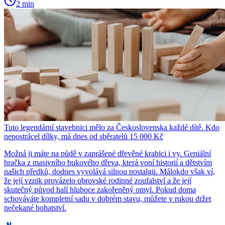
2 min
Tuto legendární stavebnici mělo za Československa každé dítě. Kdo
nepostrácel dílky, má dnes od sběratelů 15 000 Kč
Možná ji máte na půdě v zaprášené dřevěné krabici i vy. Geniální
hračka z masivního bukového dřeva, která voní historií a dětstvím
našich předků, dodnes vyvolává silnou nostalgii. Málokdo však ví,
že její vznik provázelo obrovské rodinné zoufalství a že její
skutečný původ halí hluboce zakořeněný omyl. Pokud doma
schováváte kompletní sadu v dobrém stavu, můžete v rukou držet
nečekané bohatství.