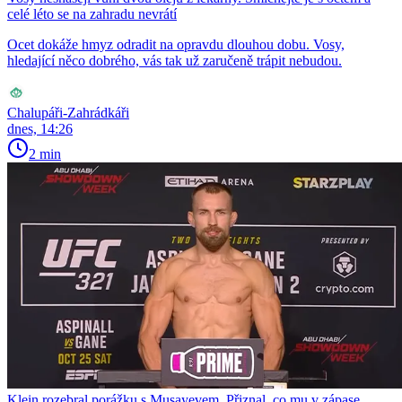
celé léto se na zahradu nevrátí
Ocet dokáže hmyz odradit na opravdu dlouhou dobu. Vosy,
hledající něco dobrého, vás tak už zaručeně trápit nebudou.
Chalupáři-Zahrádkáři
dnes, 14:26
2 min
Klein rozebral porážku s Musayevem. Přiznal, co mu v zápase