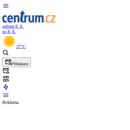
sobota 8. 8.
so 8. 8.
27°C
Přihlášení
Reklama