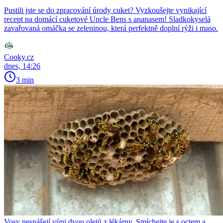
Pustili jste se do zpracování úrody cuket? Vyzkoušejte vynikající
recept na domácí cuketové Uncle Bens s ananasem! Sladkokyselá
zavařovaná omáčka se zeleninou, která perfektně doplní rýži i maso.
Cooky.cz
dnes, 14:26
3 min
Vosy nesnášejí vůni dvou olejů z lékárny. Smíchejte je s octem a