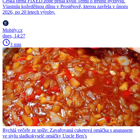
Česká firma FIXED.zone přišla kvůli Temu o třetinu byznysu.
Vlastnila kožedělnou dílnu v Prostějově, kterou zavřela v únoru
2026, po 20 letech výroby.
Mobify.cz
dnes, 14:27
3 min
Rychlá večeře ze spíže: Zavařovaná cuketová omáčka s ananasem
ve stylu sladkokyselé omáčky Uncle Ben’s