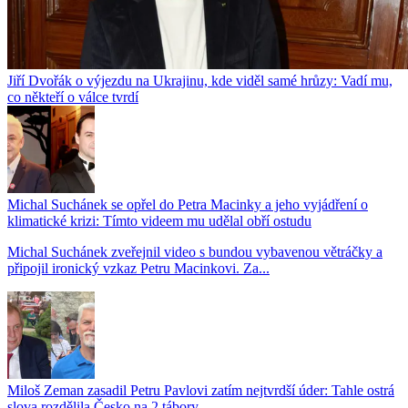
Jiří Dvořák o výjezdu na Ukrajinu, kde viděl samé hrůzy: Vadí mu,
co někteří o válce tvrdí
Michal Suchánek se opřel do Petra Macinky a jeho vyjádření o
klimatické krizi: Tímto videem mu udělal obří ostudu
Michal Suchánek zveřejnil video s bundou vybavenou větráčky a
připojil ironický vzkaz Petru Macinkovi. Za...
Miloš Zeman zasadil Petru Pavlovi zatím nejtvrdší úder: Tahle ostrá
slova rozdělila Česko na 2 tábory