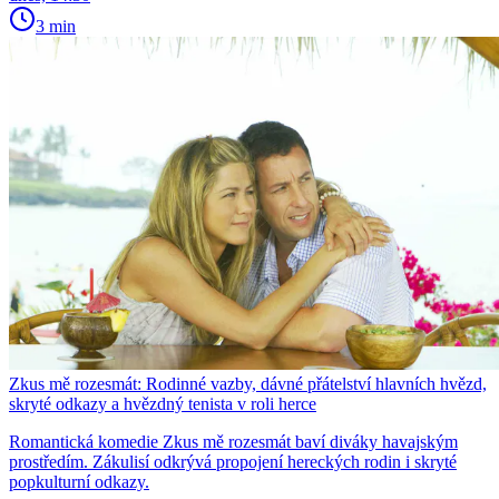
3 min
Zkus mě rozesmát: Rodinné vazby, dávné přátelství hlavních hvězd,
skryté odkazy a hvězdný tenista v roli herce
Romantická komedie Zkus mě rozesmát baví diváky havajským
prostředím. Zákulisí odkrývá propojení hereckých rodin i skryté
popkulturní odkazy.