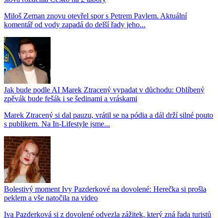
Miloš Zeman znovu otevřel spor s Petrem Pavlem. Aktuální
komentář od vody zapadá do delší řady jeho...
Jak bude podle AI Marek Ztracený vypadat v důchodu: Oblíbený
zpěvák bude fešák i se šedinami a vráskami
Marek Ztracený si dal pauzu, vrátil se na pódia a dál drží silné pouto
s publikem. Na In-Lifestyle jsme...
Bolestivý moment Ivy Pazderkové na dovolené: Herečka si prošla
peklem a vše natočila na video
Iva Pazderková si z dovolené odvezla zážitek, který zná řada turistů