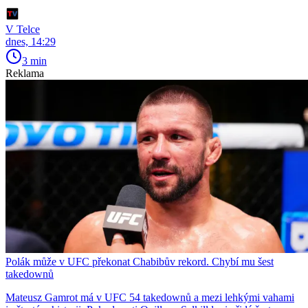
V Telce
dnes, 14:29
3 min
Reklama
Polák může v UFC překonat Chabibův rekord. Chybí mu šest
takedownů
Mateusz Gamrot má v UFC 54 takedownů a mezi lehkými vahami