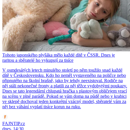
Tohoto japonského plyšáka mělo každé dítě v ČSSR. Dnes je
raritou a sběratelé ho vykupují za tisíce
V osmdesátých letech minulého století po něm toužilo snad každé
dítě v Československu. Kdo ho neměl vystaveného na poličce nebo
připnutého na školní brašně, jako by tehdy neexistoval. Rodiče na
něj stáli nekonečné fronty a platili za něj těžce vydobytými poukazy.
Dnes se tato legendární chlupatá hračka s plastovým obličejem vrací
na scénu v plné parádě. Pokud se vám doma na půdě nebo v krabici
ve sklepě dochoval jeden konkrétní vzácný model, sběratelé vám za
něj bez váhání vyplatí tisíce korun na ruku.
FAJNTIP.cz
dnes, 14:30