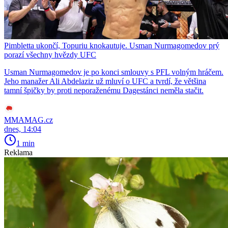
Pimbletta ukončí, Topuriu knokautuje. Usman Nurmagomedov prý
porazí všechny hvězdy UFC
Usman Nurmagomedov je po konci smlouvy s PFL volným hráčem.
Jeho manažer Ali Abdelaziz už mluví o UFC a tvrdí, že většina
tamní špičky by proti neporaženému Dagestánci neměla stačit.
MMAMAG.cz
dnes, 14:04
1 min
Reklama