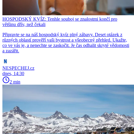
HOSPODSKÝ KVÍZ: Tenhle souboj se znalostmi končí pro
většinu dřív, než čekali
Připravte se na náš hospodský kvíz plný zábavy. Deset otázek z
různých oblastí prověří vaši bystrost a všeobecný přehled. Ukažte,
co ve vás je, a nenechte se zaskočit. Je čas odhalit skryté vědomosti
a zazářit.
NESPECHEJ.cz
dnes, 14:30
2 min