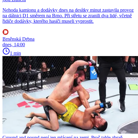
Nehoda kamionu a dodávky dnes na desítky minut zastavila provoz
na dálnici D1 směrem na Brno. Při střetu se zranili dva lidé, včetně
řidiče dodávky, kterého hasiči museli vyprostit.
Brněnská Drbna
dnes, 14:00
1 min
Ground and pound není jen mlácení na zemi. Proč tahle zbraň