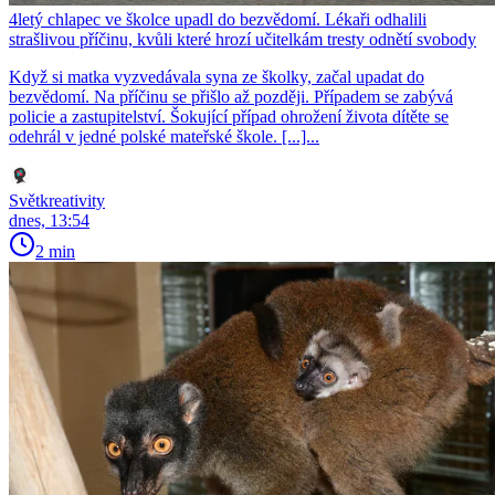
4letý chlapec ve školce upadl do bezvědomí. Lékaři odhalili
strašlivou příčinu, kvůli které hrozí učitelkám tresty odnětí svobody
Když si matka vyzvedávala syna ze školky, začal upadat do
bezvědomí. Na příčinu se přišlo až později. Případem se zabývá
policie a zastupitelství. Šokující případ ohrožení života dítěte se
odehrál v jedné polské mateřské škole. [...]...
Světkreativity
dnes, 13:54
2 min