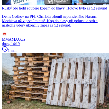
Ruský obr trefil soupeře kopem do hlavy. Hotovo bylo za 52 sekund
Denis Goltsov na PFL Charlotte zlomil neporaženého Hasana
Mezhieva už v první minutě. Kop do hlavy při pokusu o strh a
následné údery ukončily zápas za 52 sekund.
MMAMAG.cz
dnes, 14:19
1 min