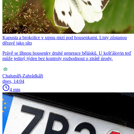
Kapusta a brokolice v srpnu mizí pod housenkami. Listy zůstanou
děravé jako síto
Právě se líhnou housenky druhé generace bělásků. U košťálovin teď
může jediný týden bez kontroly rozhodnout o ztrátě úrody.
Chalupáři-Zahrádkáři
dnes, 14:04
4 min