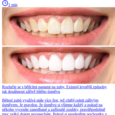
1 min
Rozlučte se s bělícími pastami na zuby. Existují levnější způsoby,
jak dosáhnout zářivě bílého úsměvu
Bělení zubů využívá stále více žen, jež chtějí oslnit zářivým
úsměvem. Je pravdou, že úsměvu si všimne každý a pokud na
někoho vyceníte zanedbané a zažloutlé zoubky, pravděpodobně
moc velký dojem nezanecháte. Pokud si neodepřete pochoutky v