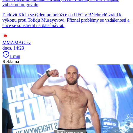
vůbec nefungovalo
Ľudovít Klein se týden po porážce na UFC v Bělehradě vrátil k
výkonu proti Tofiqu Musayevovi. Přiznal problémy se vzdáleností a
chce se soustředit na další návrat.
MMAMAG.cz
dnes, 14:23
1 min
Reklama