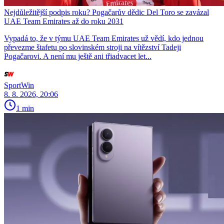
Nejdůležitější podpis roku? Pogačarův dědic Del Toro se zavázal
UAE Team Emirates až do roku 2031
Vypadá to, že v týmu UAE Team Emirates už vědí, kdo jednou
převezme štafetu po slovinském stroji na vítězství Tadeji
Pogačarovi. A není mu ještě ani třiadvacet let...
SportWin
8. 8. 2026, 20:06
1 min