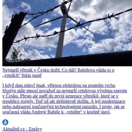
Nejstarší větrník v Česku dožil. Co dál? Babišova vláda to o
„vrtulích“ řekla jasně
I když data mluví jinak, větrnou elektrárnu na poutním vrchu
Hostýn stále mnozí považují za nejstarší vrtulovou výrobnu energie
v Česku. Přesto ale patří do první generace větrníků, které se v
republice rozjely. Teď už ale definitivně dožila. A její modernizace
nebo nahrazení současnými technologiemi narazilo. I proto, jak se
současná vláda Andreje Babiše k „vrtulím“ v krajině staví.
Aktuálně.cz - Zprávy