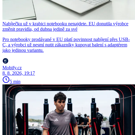
Nabíječku už v krabici notebooku nenajdete. EU donutila výrobce
změnit pravidla, od dubna jedině za své
Pro notebooky prodávané v EU platí povinnost nabíjení přes USB-
C, a výrobci už nesmí nutit zákazníky kupovat balení s adaptérem
jako jedinou variantu.
Mobify.cz
8. 8. 2026, 19:17
5 min