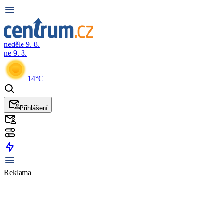
neděle 9. 8.
ne 9. 8.
14°C
Přihlášení
Reklama