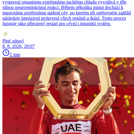
vystavení organismu extrémnímu suchému chladu vyvolává v těle
silnou neuroendokrinní reakci. Během několika minut dochází k
masivnímu perifernímu stažení cév, po kterém při opětovném zahřátí
následuje intenzivní prokrvení všech orgánů a tkání. Tento proces
funguje jako přirozený restart pro cévní i imunitní systém.
Plné zdraví
8. 8. 2026, 20:07
2 min