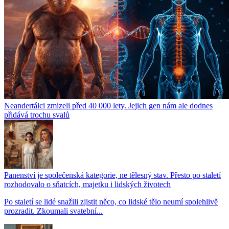
Neandertálci zmizeli před 40 000 lety. Jejich gen nám ale dodnes
přidává trochu svalů
Panenství je společenská kategorie, ne tělesný stav. Přesto po staletí
rozhodovalo o sňatcích, majetku i lidských životech
Po staletí se lidé snažili zjistit něco, co lidské tělo neumí spolehlivě
prozradit. Zkoumali svatební...