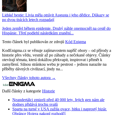
Lidské bestie: Livia měla otrávit Augusta i jeho dědice. Důkazy se
po dvou tisících letech rozpadají
Jeden zemřel během epidemie. Druhý náhle onemocněl na cestě do
Hispánie. Třetí podlehl následkům zranění...
Tento článek byl publikován ze zdrojů
Kód Enigma
KodEnigma.cz se věnuje zajímavostem napříč obory – od přírody a
historie přes vědu, vesmír až po záhady a nečekané objevy. Články
otevírají témata, která dokážou překvapit, inspirovat i přimět k
zamyšlení. Silnou stránkou webu je pestrost – jednou narazíte na
příběhy dávných civilizací, jindy na...
Všechny články tohoto autora →
Další články z kategorie
Historie
Neandertálci zmizeli před 40 000 lety. Jejich gen nám ale
dodnes přidává trochu svalů
Sparta na turné v USA zažila ovace, bitku i naprostý bizár.
Obránce Hojera nakopl rozhodčí