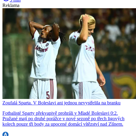
Reklama
Zoufalá Sparta. V Boleslavi ani jednou nevystřelila na branku
Fotbalisté Sparty překvapivě prohráli v Mladé Boleslavi 0:2.
Pražané mají po druhé porážce v nové sezoně po třech ligových
kolech pouze tři body za upocené domácí vítězství nad Zlínem.