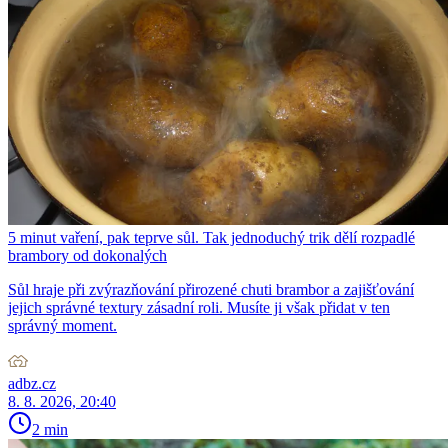
5 minut vaření, pak teprve sůl. Tak jednoduchý trik dělí rozpadlé
brambory od dokonalých
Sůl hraje při zvýrazňování přirozené chuti brambor a zajišťování
jejich správné textury zásadní roli. Musíte ji však přidat v ten
správný moment.
adbz.cz
8. 8. 2026, 20:40
2 min