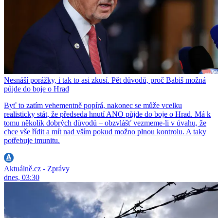
Nesnáší porážky, i tak to asi zkusí. Pět důvodů, proč Babiš možná
půjde do boje o Hrad
Byť to zatím vehementně popírá, nakonec se může vcelku
realisticky stát, že předseda hnutí ANO půjde do boje o Hrad. Má k
tomu několik dobrých důvodů – obzvlášť vezmeme-li v úvahu, že
chce vše řídit a mít nad vším pokud možno plnou kontrolu. A taky
potřebuje imunitu.
Aktuálně.cz - Zprávy
dnes, 03:30