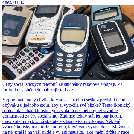
dnes, 03:30
Ceny socialistických telefonů se sluchátky raketově stoupají. Za
raritní kusy sběratelé nabízejí statisíce
Vzpomínáte na ty chvíle, kdy se celá rodina sešla v předsíni nebo
obýváku u jednoho stolu, aby si vytočila své blízké? Tento ikonický
společník s charakteristickým zvukem nesměl chybět v žádné
domácnosti za éry socialismu. Zatímco tehdy stál jen pár korun,
dnes kolem něj krouží sběratelé s tisícovkami v kapse. Některé
vzácné kousky mají totiž hodnotu, která vám vyrazí dech. Možná se
na něj práší i na vaší půdě a vy ani netušíte, jaké jmění držíte v ruce.