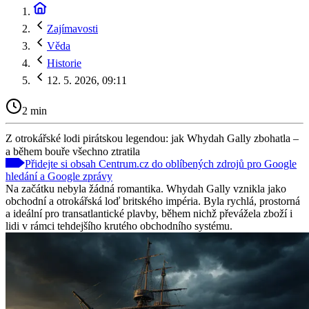
Zajímavosti
Věda
Historie
12. 5. 2026, 09:11
2 min
Z otrokářské lodi pirátskou legendou: jak Whydah Gally zbohatla –
a během bouře všechno ztratila
Přidejte si obsah Centrum.cz do oblíbených zdrojů pro Google
hledání a Google zprávy
Na začátku nebyla žádná romantika. Whydah Gally vznikla jako
obchodní a otrokářská loď britského impéria. Byla rychlá, prostorná
a ideální pro transatlantické plavby, během nichž převážela zboží i
lidi v rámci tehdejšího krutého obchodního systému.