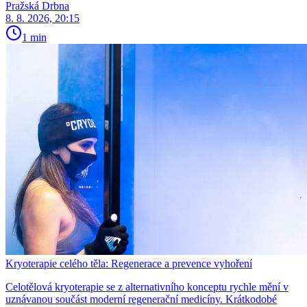
Pražská Drbna
8. 8. 2026, 20:15
1 min
Kryoterapie celého těla: Regenerace a prevence vyhoření
Celotělová kryoterapie se z alternativního konceptu rychle mění v
uznávanou součást moderní regenerační medicíny. Krátkodobé