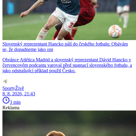
Slovenský reprezentant Hancko pálí do českého fotbalu: Obávám
se, že dopadneme jako oni
Obránce Atlética Madrid a slovenský reprezentant Dávid Hancko v
červencovém podcastu varoval před stagnací slovenského fotbalu, a
jako odstrašující příklad použil Česko.
SportyŽivě
8. 8. 2026, 21:43
3 min
Reklama