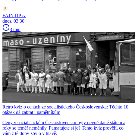
FAJNTIP.cz
dnes, 03:30
3 min
Retro kvíz o cenách ze socialistického Československa: Těchto 10
otázek dá zabrat i pamětníkům
Ceny v socialistickém Československu byly pevně dané státem a
roky se téměř neměnily. Pamatujete si je? Tento kvíz prověří, co
vám z té doby zbylo v hlavě.