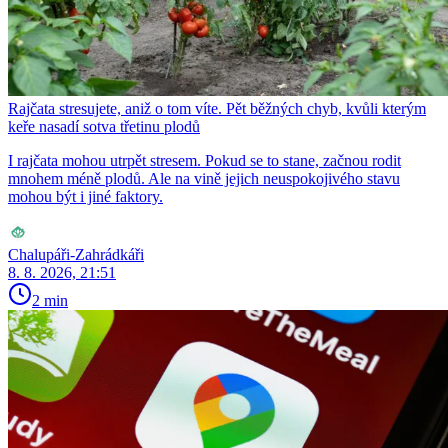
Rajčata stresujete, aniž o tom víte. Pět běžných chyb, kvůli kterým
keře nasadí sotva třetinu plodů
I rajčata mohou utrpět stresem. Pokud se to stane, začnou rodit
mnohem méně plodů. Ale na vině jejich neuspokojivého stavu
mohou být i jiné faktory.
Chalupáři-Zahrádkáři
8. 8. 2026, 21:51
2 min