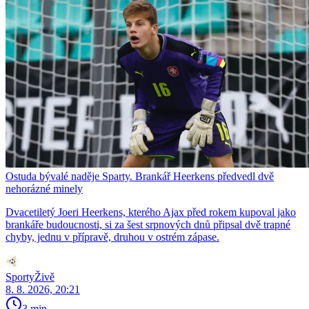
Ostuda bývalé naděje Sparty. Brankář Heerkens předvedl dvě
nehorázné minely
Dvacetiletý Joeri Heerkens, kterého Ajax před rokem kupoval jako
brankáře budoucnosti, si za šest srpnových dnů připsal dvě trapné
chyby, jednu v přípravě, druhou v ostrém zápase.
SportyŽivě
8. 8. 2026, 20:21
3 min