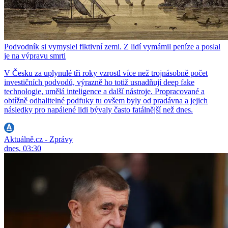
Podvodník si vymyslel fiktivní zemi. Z lidí vymámil peníze a poslal
je na výpravu smrti
V Česku za uplynulé tři roky vzrostl více než trojnásobně počet
investičních podvodů, výrazně ho totiž usnadňují deep fake
technologie, umělá inteligence a další nástroje. Propracované a
obtížně odhalitelné podfuky tu ovšem byly od pradávna a jejich
následky pro napálené lidi bývaly často fatálnější než dnes.
Aktuálně.cz - Zprávy
dnes, 03:30