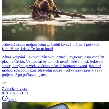
Jedovaté sinice mohou psům způsobit krvavý průjem i poškodit
játra. Víme, kde v Česku to hrozí
Zákaz koupání. Takovou nálepkou označili hygienici osm vodních
ploch v Česku. Vstupovat by do nich neměli lidé ani psi. Jedovaté
sinice, kterými je voda v těchto místech kontaminovaná, jim totiž
mohou způsobit vážné zdravotní potíže – od vyrážky přes krvavý
průjem až po poškození jater.
Zvirecizpravy.cz
8. 8. 2026, 21:31
3 min