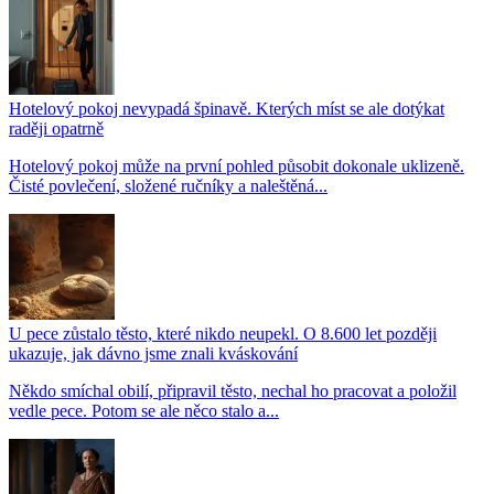
Hotelový pokoj nevypadá špinavě. Kterých míst se ale dotýkat
raději opatrně
Hotelový pokoj může na první pohled působit dokonale uklizeně.
Čisté povlečení, složené ručníky a naleštěná...
U pece zůstalo těsto, které nikdo neupekl. O 8.600 let později
ukazuje, jak dávno jsme znali kváskování
Někdo smíchal obilí, připravil těsto, nechal ho pracovat a položil
vedle pece. Potom se ale něco stalo a...