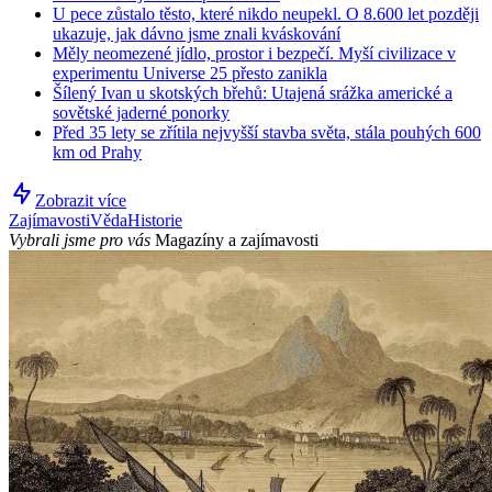
U pece zůstalo těsto, které nikdo neupekl. O 8.600 let později
ukazuje, jak dávno jsme znali kváskování
Měly neomezené jídlo, prostor i bezpečí. Myší civilizace v
experimentu Universe 25 přesto zanikla
Šílený Ivan u skotských břehů: Utajená srážka americké a
sovětské jaderné ponorky
Před 35 lety se zřítila nejvyšší stavba světa, stála pouhých 600
km od Prahy
Zobrazit více
Zajímavosti
Věda
Historie
Vybrali jsme pro vás
Magazíny a zajímavosti