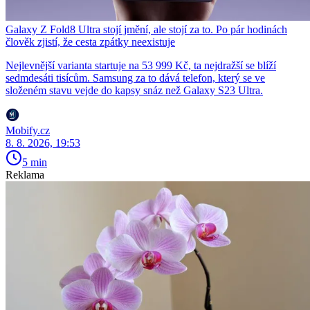
Galaxy Z Fold8 Ultra stojí jmění, ale stojí za to. Po pár hodinách
člověk zjistí, že cesta zpátky neexistuje
Nejlevnější varianta startuje na 53 999 Kč, ta nejdražší se blíží
sedmdesáti tisícům. Samsung za to dává telefon, který se ve
složeném stavu vejde do kapsy snáz než Galaxy S23 Ultra.
Mobify.cz
8. 8. 2026, 19:53
5 min
Reklama