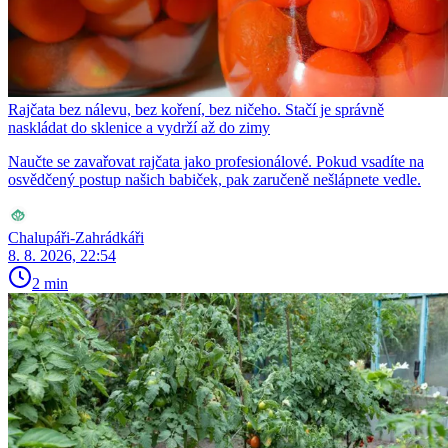
Rajčata bez nálevu, bez koření, bez ničeho. Stačí je správně
naskládat do sklenice a vydrží až do zimy
Naučte se zavařovat rajčata jako profesionálové. Pokud vsadíte na
osvědčený postup našich babiček, pak zaručeně nešlápnete vedle.
Chalupáři-Zahrádkáři
8. 8. 2026, 22:54
2 min