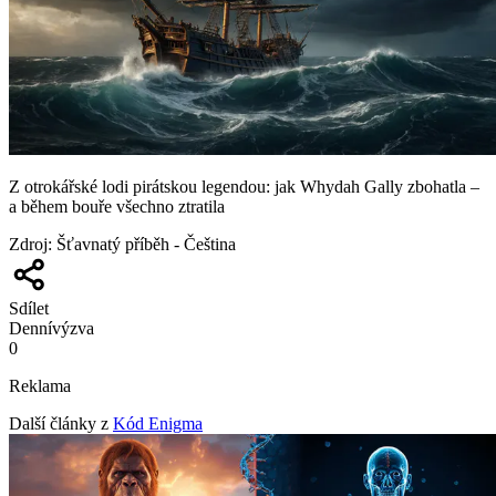
Z otrokářské lodi pirátskou legendou: jak Whydah Gally zbohatla –
a během bouře všechno ztratila
Zdroj
:
Šťavnatý příběh - Čeština
Sdílet
Denní
výzva
0
Reklama
Další články z
Kód Enigma