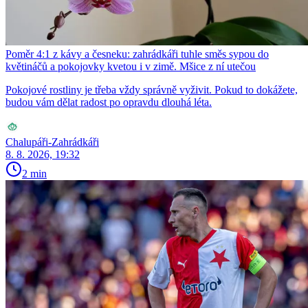
Poměr 4:1 z kávy a česneku: zahrádkáři tuhle směs sypou do
květináčů a pokojovky kvetou i v zimě. Mšice z ní utečou
Pokojové rostliny je třeba vždy správně vyživit. Pokud to dokážete,
budou vám dělat radost po opravdu dlouhá léta.
Chalupáři-Zahrádkáři
8. 8. 2026, 19:32
2 min