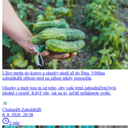
Lžíce medu do konve a okurky plodí až do října. Většina
zahrádkářů přitom med na záhon nikdy nepoužila
Okurky a med jsou tu od toho, aby vaše letní zahradničení bylo
plodné i veselé. Když víte, jak na to, určitě nešlápnete vedle.
Chalupáři-Zahrádkáři
8. 8. 2026, 20:38
2 min