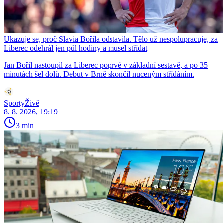
Ukazuje se, proč Slavia Bořila odstavila. Tělo už nespolupracuje, za
Liberec odehrál jen půl hodiny a musel střídat
Jan Bořil nastoupil za Liberec poprvé v základní sestavě, a po 35
minutách šel dolů. Debut v Brně skončil nuceným střídáním.
SportyŽivě
8. 8. 2026, 19:19
3 min