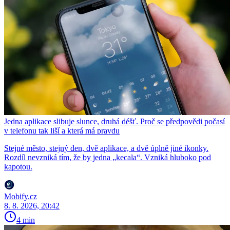
Jedna aplikace slibuje slunce, druhá déšť. Proč se předpovědi počasí
v telefonu tak liší a která má pravdu
Stejné město, stejný den, dvě aplikace, a dvě úplně jiné ikonky.
Rozdíl nevzniká tím, že by jedna „kecala“. Vzniká hluboko pod
kapotou.
Mobify.cz
8. 8. 2026, 20:42
4 min