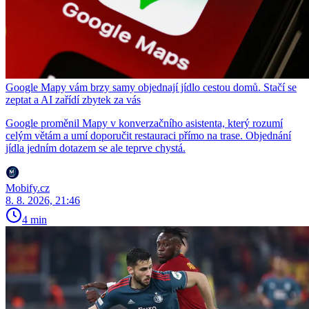
Google Mapy vám brzy samy objednají jídlo cestou domů. Stačí se
zeptat a AI zařídí zbytek za vás
Google proměnil Mapy v konverzačního asistenta, který rozumí
celým větám a umí doporučit restauraci přímo na trase. Objednání
jídla jedním dotazem se ale teprve chystá.
Mobify.cz
8. 8. 2026, 21:46
4 min