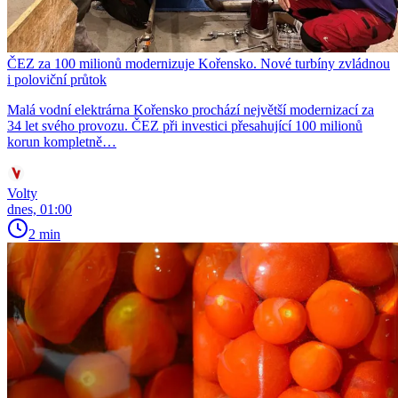
ČEZ za 100 milionů modernizuje Kořensko. Nové turbíny zvládnou
i poloviční průtok
Malá vodní elektrárna Kořensko prochází největší modernizací za
34 let svého provozu. ČEZ při investici přesahující 100 milionů
korun kompletně…
Volty
dnes, 01:00
2 min