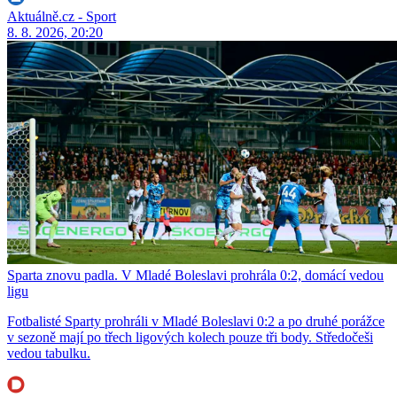
Aktuálně.cz - Sport
8. 8. 2026, 20:20
Sparta znovu padla. V Mladé Boleslavi prohrála 0:2, domácí vedou
ligu
Fotbalisté Sparty prohráli v Mladé Boleslavi 0:2 a po druhé porážce
v sezoně mají po třech ligových kolech pouze tři body. Středočeši
vedou tabulku.