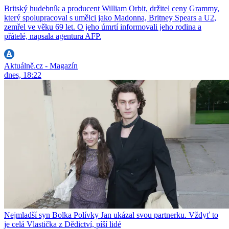
Britský hudebník a producent William Orbit, držitel ceny Grammy,
který spolupracoval s umělci jako Madonna, Britney Spears a U2,
zemřel ve věku 69 let. O jeho úmrtí informovali jeho rodina a
přátelé, napsala agentura AFP.
Aktuálně.cz - Magazín
dnes, 18:22
Nejmladší syn Bolka Polívky Jan ukázal svou partnerku. Vždyť to
je celá Vlastička z Dědictví, píší lidé