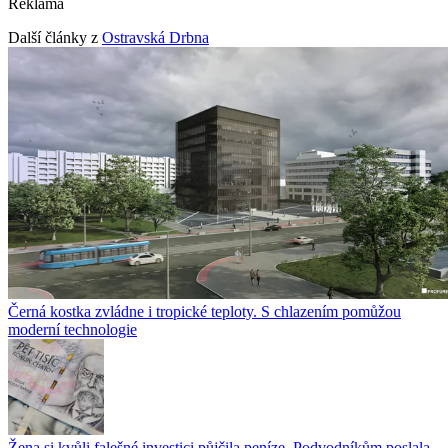
Reklama
Další články z
Ostravská Drbna
Černá kostka zvládne i tropické teploty. S chlazením pomůžou
moderní technologie
Žena si kvůli falešné investici půjčila peníze. Podvodníkům poslala