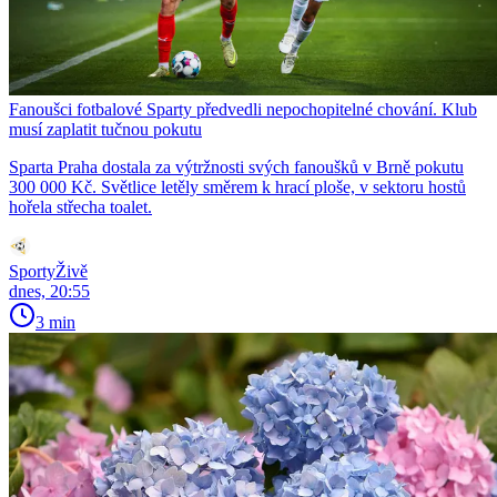
Fanoušci fotbalové Sparty předvedli nepochopitelné chování. Klub
musí zaplatit tučnou pokutu
Sparta Praha dostala za výtržnosti svých fanoušků v Brně pokutu
300 000 Kč. Světlice letěly směrem k hrací ploše, v sektoru hostů
hořela střecha toalet.
SportyŽivě
dnes, 20:55
3 min