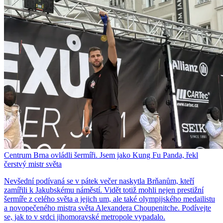
Centrum Brna ovládli šermíři. Jsem jako Kung Fu Panda, řekl
čerstvý mistr světa
Nevšední podívaná se v pátek večer naskytla Brňanům, kteří
zamířili k Jakubskému náměstí. Vidět totiž mohli nejen prestižní
šermíře z celého světa a jejich um, ale také olympijského medailistu
a novopečeného mistra světa Alexandera Choupenitche. Podívejte
se, jak to v srdci jihomoravské metropole vypadalo.