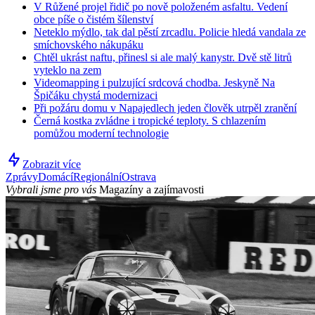
V Růžené projel řidič po nově položeném asfaltu. Vedení
obce píše o čistém šílenství
Neteklo mýdlo, tak dal pěstí zrcadlu. Policie hledá vandala ze
smíchovského nákupáku
Chtěl ukrást naftu, přinesl si ale malý kanystr. Dvě stě litrů
vyteklo na zem
Videomapping i pulzující srdcová chodba. Jeskyně Na
Špičáku chystá modernizaci
Při požáru domu v Napajedlech jeden člověk utrpěl zranění
Černá kostka zvládne i tropické teploty. S chlazením
pomůžou moderní technologie
Zobrazit více
Zprávy
Domácí
Regionální
Ostrava
Vybrali jsme pro vás
Magazíny a zajímavosti