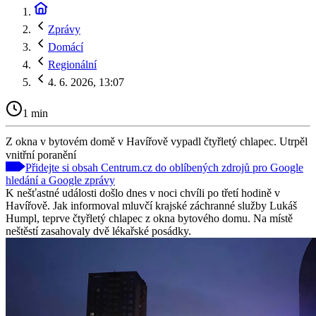
Zprávy
Domácí
Regionální
4. 6. 2026, 13:07
1 min
Z okna v bytovém domě v Havířově vypadl čtyřletý chlapec. Utrpěl
vnitřní poranění
Přidejte si obsah Centrum.cz do oblíbených zdrojů pro Google
hledání a Google zprávy
K nešťastné události došlo dnes v noci chvíli po třetí hodině v
Havířově. Jak informoval mluvčí krajské záchranné služby Lukáš
Humpl, teprve čtyřletý chlapec z okna bytového domu. Na místě
neštěstí zasahovaly dvě lékařské posádky.