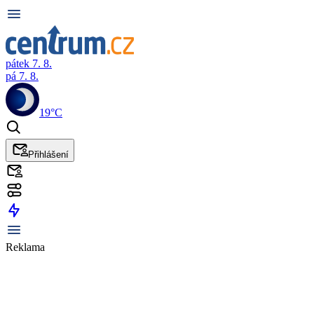
pátek 7. 8.
pá 7. 8.
19°C
Přihlášení
Reklama