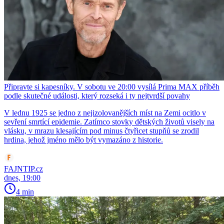
Připravte si kapesníky. V sobotu ve 20:00 vysílá Prima MAX příběh
podle skutečné události, který rozseká i ty nejtvrdší povahy
V lednu 1925 se jedno z nejizolovanějších míst na Zemi ocitlo v
sevření smrtící epidemie. Zatímco stovky dětských životů visely na
vlásku, v mrazu klesajícím pod minus čtyřicet stupňů se zrodil
hrdina, jehož jméno mělo být vymazáno z historie.
FAJNTIP.cz
dnes, 19:00
4 min