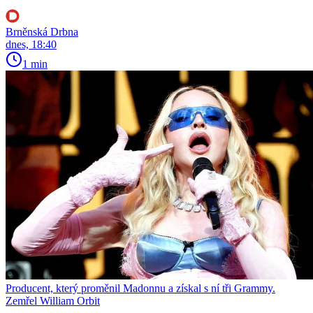
Brněnská Drbna
dnes, 18:40
1 min
Producent, který proměnil Madonnu a získal s ní tři Grammy.
Zemřel William Orbit