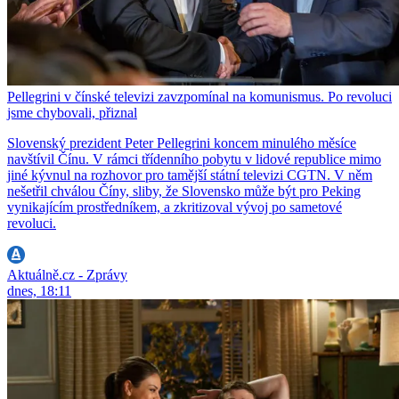
Pellegrini v čínské televizi zavzpomínal na komunismus. Po revoluci
jsme chybovali, přiznal
Slovenský prezident Peter Pellegrini koncem minulého měsíce
navštívil Čínu. V rámci třídenního pobytu v lidové republice mimo
jiné kývnul na rozhovor pro tamější státní televizi CGTN. V něm
nešetřil chválou Číny, sliby, že Slovensko může být pro Peking
vynikajícím prostředníkem, a zkritizoval vývoj po sametové
revoluci.
Aktuálně.cz - Zprávy
dnes, 18:11