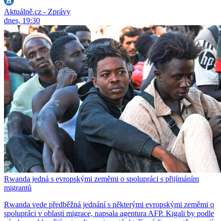
Aktuálně.cz - Zprávy
dnes, 19:30
Rwanda jedná s evropskými zeměmi o spolupráci s přijímáním
migrantů
Rwanda vede předběžná jednání s některými evropskými zeměmi o
spolupráci v oblasti migrace, napsala agentura AFP. Kigali by podle