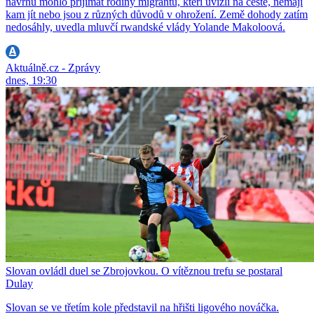
návrhu mohlo přijímat rodiny migrantů, kteří uvízli na cestě, nemají
kam jít nebo jsou z různých důvodů v ohrožení. Země dohody zatím
nedosáhly, uvedla mluvčí rwandské vlády Yolande Makoloová.
Aktuálně.cz - Zprávy
dnes, 19:30
Slovan ovládl duel se Zbrojovkou. O vítěznou trefu se postaral
Dulay
Slovan se ve třetím kole představil na hřišti ligového nováčka.