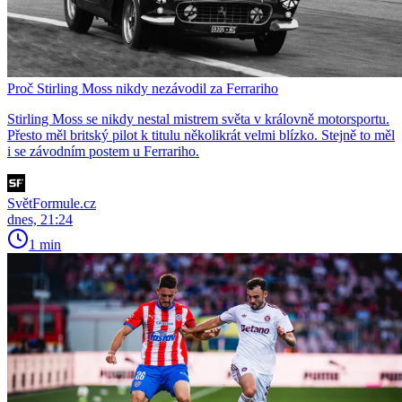
Proč Stirling Moss nikdy nezávodil za Ferrariho
Stirling Moss se nikdy nestal mistrem světa v královně motorsportu.
Přesto měl britský pilot k titulu několikrát velmi blízko. Stejně to měl
i se závodním postem u Ferrariho.
SvětFormule.cz
dnes, 21:24
1 min