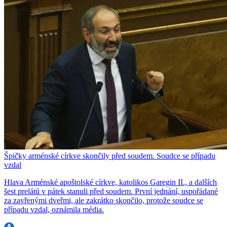
Špičky arménské církve skončily před soudem. Soudce se případu
vzdal
Hlava Arménské apoštolské církve, katolikos Garegin II., a dalších
šest prelátů v pátek stanuli před soudem. První jednání, uspořádané
za zavřenými dveřmi, ale zakrátko skončilo, protože soudce se
případu vzdal, oznámila média.