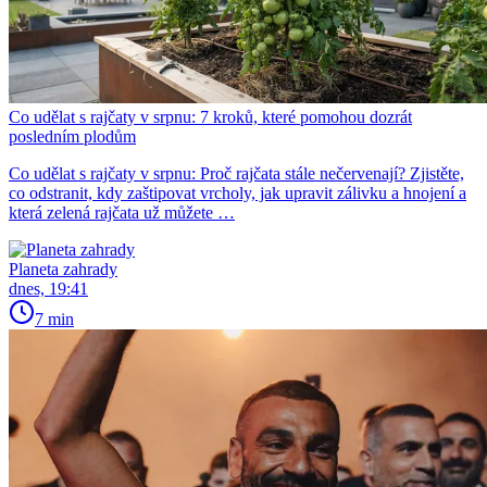
Co udělat s rajčaty v srpnu: 7 kroků, které pomohou dozrát
posledním plodům
Co udělat s rajčaty v srpnu: Proč rajčata stále nečervenají? Zjistěte,
co odstranit, kdy zaštipovat vrcholy, jak upravit zálivku a hnojení a
která zelená rajčata už můžete …
Planeta zahrady
dnes, 19:41
7 min