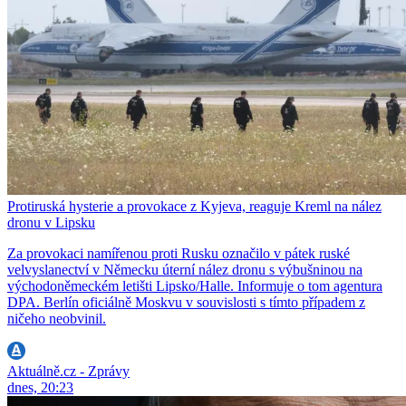
Protiruská hysterie a provokace z Kyjeva, reaguje Kreml na nález
dronu v Lipsku
Za provokaci namířenou proti Rusku označilo v pátek ruské
velvyslanectví v Německu úterní nález dronu s výbušninou na
východoněmeckém letišti Lipsko/Halle. Informuje o tom agentura
DPA. Berlín oficiálně Moskvu v souvislosti s tímto případem z
ničeho neobvinil.
Aktuálně.cz - Zprávy
dnes, 20:23