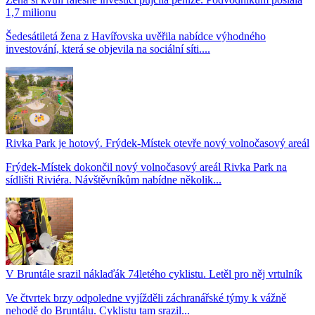
1,7 milionu
Šedesátiletá žena z Havířovska uvěřila nabídce výhodného
investování, která se objevila na sociální síti....
Rivka Park je hotový. Frýdek-Místek otevře nový volnočasový areál
Frýdek-Místek dokončil nový volnočasový areál Rivka Park na
sídlišti Riviéra. Návštěvníkům nabídne několik...
V Bruntále srazil náklaďák 74letého cyklistu. Letěl pro něj vrtulník
Ve čtvrtek brzy odpoledne vyjížděli záchranářské týmy k vážně
nehodě do Bruntálu. Cyklistu tam srazil...