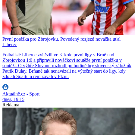
První porážka pro Zbrojovku. Povedený rozjezd nováčka uťal
Liberec
Fotbalisté Liberce zvítězili ve 3. kole první ligy v Brně nad
Zbrojovkou 1:0 a připravili nováčkovi soutěže první porážku v
soutěži. O výhře Slovanu rozhodl po hodině hry slovenský záložník
Patrik Dulay. Brňané tak nenavázali na výtečný start do ligy, kdy
zdolali Spartu a remizovali v Plzni.
Aktuálně.cz - Sport
dnes, 19:15
Reklama