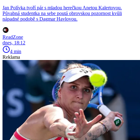
Jan Polívka tvoří pár s mladou herečkou Anetou Kalertovou.
Půvabná studentka na sebe poutá obrovskou pozornost kvůli
nápadné podobě s Dagmar Havlovou.
ReadZone
dnes, 18:12
4 min
Reklama