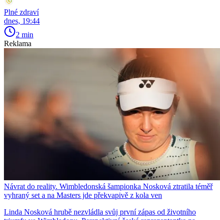
Plné zdraví
dnes, 19:44
2 min
Reklama
Návrat do reality. Wimbledonská šampionka Nosková ztratila téměř
vyhraný set a na Masters jde překvapivě z kola ven
Linda Nosková hrubě nezvládla svůj první zápas od životního