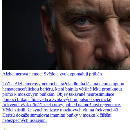
Alzheimerova nemoc: Světlo a zvuk zpomalují průběh
Léčba Alzheimerovy nemoci narážela dlouhá léta na neprostupnou
hematoencefalickou bariéru, která bránila většině léků proniknout
přímo k mozkovým buňkám. Objev takzvané neurostimulace
pomocí blikajícího světla a zvukových impulsů o specifické
frekvenci však přináší zcela nový pohled na možnost regenerace.
Vědci zjistili, že synchronizace mozkových vln na frekvenci 40
Hertzů dokáže stimulovat imunitní buňky v mozku k čištění
nebezpečných usazenin.