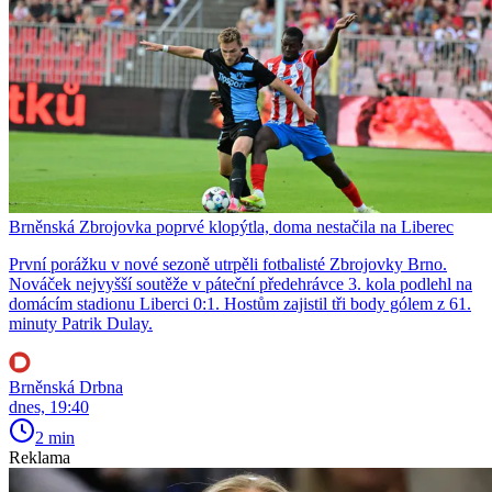
Brněnská Zbrojovka poprvé klopýtla, doma nestačila na Liberec
První porážku v nové sezoně utrpěli fotbalisté Zbrojovky Brno.
Nováček nejvyšší soutěže v páteční předehrávce 3. kola podlehl na
domácím stadionu Liberci 0:1. Hostům zajistil tři body gólem z 61.
minuty Patrik Dulay.
Brněnská Drbna
dnes, 19:40
2 min
Reklama