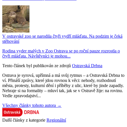
V ostravské zoo se narodila čtyři vydří mláďata. Na podzim je čeká
stěhování
Rodina vyder malých v Zoo Ostrava se po roční pauze rozrostla o
čtyři mláďata. Návštěvníci je mohou...
Tento článek byl publikován ze zdrojů
Ostravská Drbna
Ostrava je syrová, upřímná a má svůj rytmus – a Ostravská Drbna to
ví. Přináší zprávy, které jdou rovnou k věci: nehody, rozhodnutí
města, protesty, kulturní dění i příběhy z ulic, které by jinde zapadly.
Nehraje si na formality – mluví tak, jak se v Ostravě žije: na rovinu.
Vedle zpravodajství...
Všechny články tohoto autora →
Další články z kategorie
Regionální