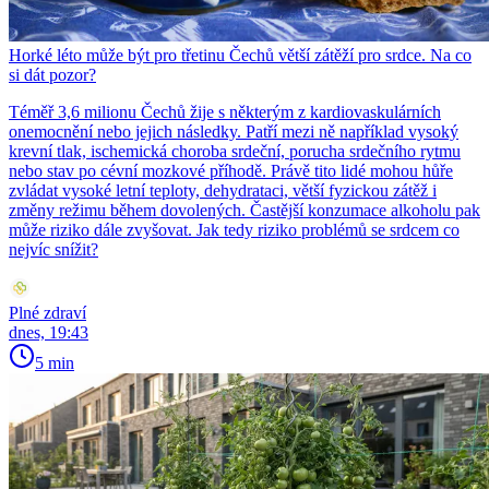
Horké léto může být pro třetinu Čechů větší zátěží pro srdce. Na co
si dát pozor?
Téměř 3,6 milionu Čechů žije s některým z kardiovaskulárních
onemocnění nebo jejich následky. Patří mezi ně například vysoký
krevní tlak, ischemická choroba srdeční, porucha srdečního rytmu
nebo stav po cévní mozkové příhodě. Právě tito lidé mohou hůře
zvládat vysoké letní teploty, dehydrataci, větší fyzickou zátěž i
změny režimu během dovolených. Častější konzumace alkoholu pak
může riziko dále zvyšovat. Jak tedy riziko problémů se srdcem co
nejvíc snížit?
Plné zdraví
dnes, 19:43
5 min