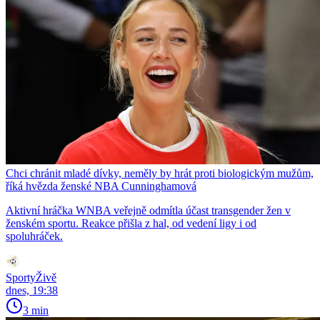
Chci chránit mladé dívky, neměly by hrát proti biologickým mužům,
říká hvězda ženské NBA Cunninghamová
Aktivní hráčka WNBA veřejně odmítla účast transgender žen v
ženském sportu. Reakce přišla z hal, od vedení ligy i od
spoluhráček.
SportyŽivě
dnes, 19:38
3 min