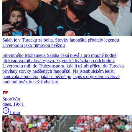
Salah je v Turecku za boha. Stovky fanoušků přivítaly legendu
Liverpoolu jako filmovou hvězdu
Slovutného Mohameda Salaha čeká nová a pro mnohé hodně
překvapivá fotbalová výzva. Egyptská hvězda po odchodu z
Liverpoolu míří do Trabzonsporu, kde ji už při příletu do Turecka
přivítaly stovky nadšených fanoušků. Na istanbulském letišti
panovala atmosféra, jaká se běžně pojí spíš s příjezdem světové
hudební hvězdy než fotbalisty.
SportWin
dnes, 19:41
1 min