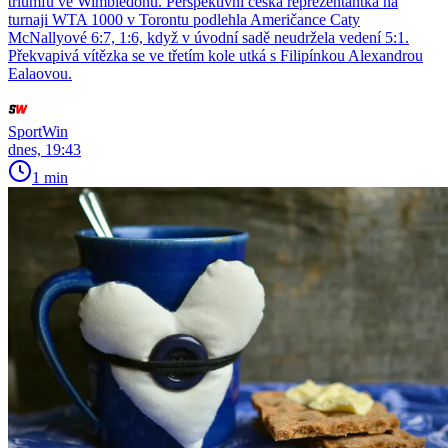
triumfu ve Wimbledonu. Perspektivní česká reprezentantka na
turnaji WTA 1000 v Torontu podlehla Američance Caty
McNallyové 6:7, 1:6, když v úvodní sadě neudržela vedení 5:1.
Překvapivá vítězka se ve třetím kole utká s Filipínkou Alexandrou
Ealaovou.
SportWin
dnes, 19:43
1 min