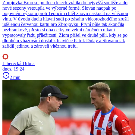
Zbrojovka Brno se po třech letech vrátila do nejvyšší soutěže a do
nové sezony vstoupila ve výborné formě. Slovan naopak po
bojovném výkonu proti Teplicím chtěl znovu naskočit na vítěznou
vlnu. V úvodu duelu hlavní sudí po zásahu videorozhodčího zrušil
udělenou červenou kartu pro Zbrojovku. První půle tak skončila
bezbrankově, přesto si oba celky ve velmi náročném utkání
vypracovaly řadu příležitostí. Zlom přišel ve druhé půli, kdy se po
dlouhém vhazování dostal k hlavičce Patrik Dulay a Slovanu tak
zařídil jedinou a zároveň vítěznou trefu.
Liberecká Drbna
dnes, 19:24
2 min