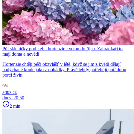
Půl skleničky pod keř a hortenzie kvetou do října. Zahrádkáři to
mají doma a nevědí
Hortenzie chtějí péči obzvlášť v létě, když se jim z květů dělají
nadýchané koule jako z pohádky. Právě tehdy potřebují pořádnou
porci živin.
adbz.cz
dnes, 20:50
2 min