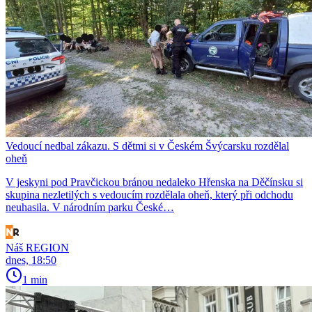
Vedoucí nedbal zákazu. S dětmi si v Českém Švýcarsku rozdělal
oheň
V jeskyni pod Pravčickou bránou nedaleko Hřenska na Děčínsku si
skupina nezletilých s vedoucím rozdělala oheň, který při odchodu
neuhasila. V národním parku České…
Náš REGION
dnes, 18:50
1 min