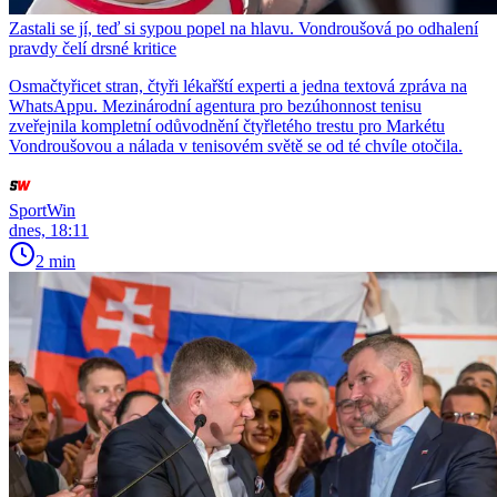
Zastali se jí, teď si sypou popel na hlavu. Vondroušová po odhalení
pravdy čelí drsné kritice
Osmačtyřicet stran, čtyři lékařští experti a jedna textová zpráva na
WhatsAppu. Mezinárodní agentura pro bezúhonnost tenisu
zveřejnila kompletní odůvodnění čtyřletého trestu pro Markétu
Vondroušovou a nálada v tenisovém světě se od té chvíle otočila.
SportWin
dnes, 18:11
2 min