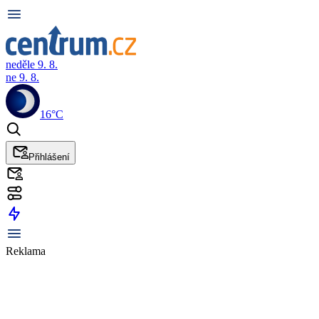
neděle 9. 8.
ne 9. 8.
16°C
Přihlášení
Reklama