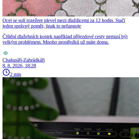
Ocet se solí rozežere plevel mezi dlaždicemi za 12 hodin. Stačí
jeden správný poměr, jinak to nefunguje
Čištění dlažebních kostek například příjezdové cesty nemusí být
velkým problémem. Mnoho prostředků už máte doma.
Chalupáři-Zahrádkáři
8. 8. 2026, 18:28
2 min