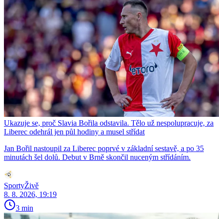
Ukazuje se, proč Slavia Bořila odstavila. Tělo už nespolupracuje, za
Liberec odehrál jen půl hodiny a musel střídat
Jan Bořil nastoupil za Liberec poprvé v základní sestavě, a po 35
minutách šel dolů. Debut v Brně skončil nuceným střídáním.
SportyŽivě
8. 8. 2026, 19:19
3 min