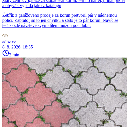
Starý žebřík z garáže za stopadesát korun. Pár ho natřel, přidal prkna
a obývák vypadá jako z katalogu
Žebřík z garážového prodeje za korun přetvořil pár v nádhernou
polici. Zabralo jim to jen chvilku a stálo je to pár korun. Navíc se
teď každé návštěvě svým dílem můžou pochlubit.
adbz.cz
8. 8. 2026, 18:35
2 min