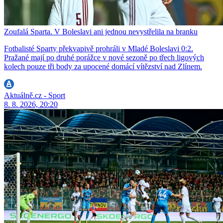
Zoufalá Sparta. V Boleslavi ani jednou nevystřelila na branku
Fotbalisté Sparty překvapivě prohráli v Mladé Boleslavi 0:2.
Pražané mají po druhé porážce v nové sezoně po třech ligových
kolech pouze tři body za upocené domácí vítězství nad Zlínem.
Aktuálně.cz - Sport
8. 8. 2026, 20:20