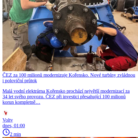
ČEZ za 100 milionů modernizuje Kořensko. Nové turbíny zvládnou
i poloviční průtok
Malá vodní elektrárna Kořensko prochází největší modernizací za
34 let svého provozu. ČEZ při investici přesahující 100 milionů
korun kompletně…
Volty
dnes, 01:00
2 min