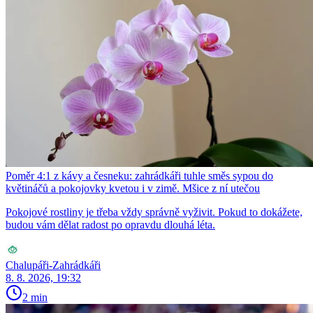
Poměr 4:1 z kávy a česneku: zahrádkáři tuhle směs sypou do
květináčů a pokojovky kvetou i v zimě. Mšice z ní utečou
Pokojové rostliny je třeba vždy správně vyživit. Pokud to dokážete,
budou vám dělat radost po opravdu dlouhá léta.
Chalupáři-Zahrádkáři
8. 8. 2026, 19:32
2 min