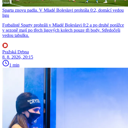
Sparta znovu padla. V Mladé Boleslavi prohrála 0:2, domácí vedou
ligu
Fotbalisté Sparty prohráli v Mladé Boleslavi 0:2 a po druhé porážce
v sezoně mají po třech ligových kolech pouze tři body. Středočeši
vedou tabulku.
Pražská Drbna
8. 8. 2026, 20:15
1 min