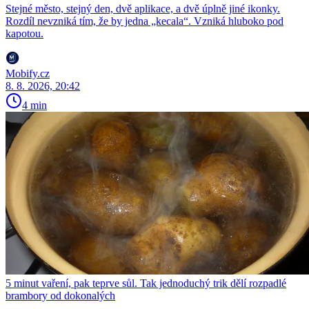
Stejné město, stejný den, dvě aplikace, a dvě úplně jiné ikonky.
Rozdíl nevzniká tím, že by jedna „kecala“. Vzniká hluboko pod
kapotou.
Mobify.cz
8. 8. 2026, 20:42
4 min
5 minut vaření, pak teprve sůl. Tak jednoduchý trik dělí rozpadlé
brambory od dokonalých