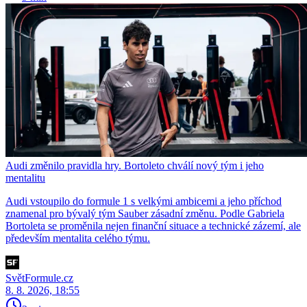
Audi změnilo pravidla hry. Bortoleto chválí nový tým i jeho
mentalitu
Audi vstoupilo do formule 1 s velkými ambicemi a jeho příchod
znamenal pro bývalý tým Sauber zásadní změnu. Podle Gabriela
Bortoleta se proměnila nejen finanční situace a technické zázemí, ale
především mentalita celého týmu.
SvětFormule.cz
8. 8. 2026, 18:55