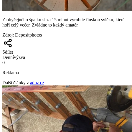
Z obyčejného špalku si za 15 minut vyrobíte finskou svíčku, která
hoří celý večer. Zvládne to každý amatér
Zdroj
:
Depositphotos
Sdílet
Denní
výzva
0
Reklama
Další články z
adbz.cz