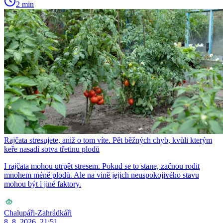
2 min
Rajčata stresujete, aniž o tom víte. Pět běžných chyb, kvůli kterým
keře nasadí sotva třetinu plodů
I rajčata mohou utrpět stresem. Pokud se to stane, začnou rodit
mnohem méně plodů. Ale na vině jejich neuspokojivého stavu
mohou být i jiné faktory.
Chalupáři-Zahrádkáři
8. 8. 2026, 21:51