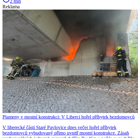
2 min
Reklama
Plameny v mostní konstrukci: V Liberci hořel příbytek bezdomovců
V liberecké části Staré Pavlovice dnes večer hořel příbytek
bezdomovců vybudovaný přímo uvnitř mostní konstrukce. Zásah