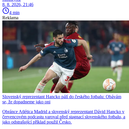
8. 8. 2026, 21:46
4 min
Reklama
Slovenský reprezentant Hancko pálí do českého fotbalu: Obávám
se, že dopadneme jako oni
Obránce Atlética Madrid a slovenský reprezentant Dávid Hancko v
červencovém podcastu varoval před stagnací slovenského fotbalu, a
jako odstrašující příklad použil Česko.