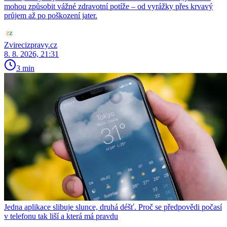
mohou způsobit vážné zdravotní potíže – od vyrážky přes krvavý
průjem až po poškození jater.
Zvirecizpravy.cz
8. 8. 2026, 21:31
3 min
Jedna aplikace slibuje slunce, druhá déšť. Proč se předpovědi počasí
v telefonu tak liší a která má pravdu