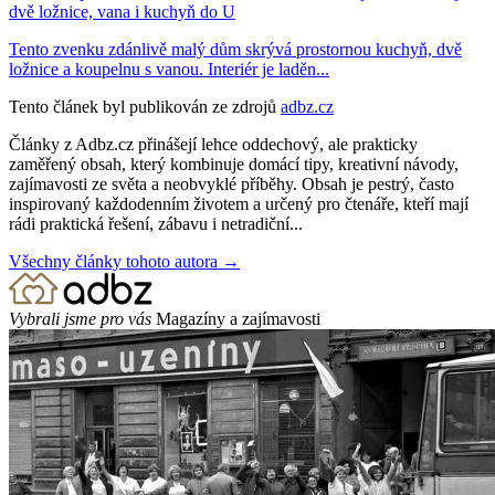
dvě ložnice, vana i kuchyň do U
Tento zvenku zdánlivě malý dům skrývá prostornou kuchyň, dvě
ložnice a koupelnu s vanou. Interiér je laděn...
Tento článek byl publikován ze zdrojů
adbz.cz
Články z Adbz.cz přinášejí lehce oddechový, ale prakticky
zaměřený obsah, který kombinuje domácí tipy, kreativní návody,
zajímavosti ze světa a neobvyklé příběhy. Obsah je pestrý, často
inspirovaný každodenním životem a určený pro čtenáře, kteří mají
rádi praktická řešení, zábavu i netradiční...
Všechny články tohoto autora →
Vybrali jsme pro vás
Magazíny a zajímavosti