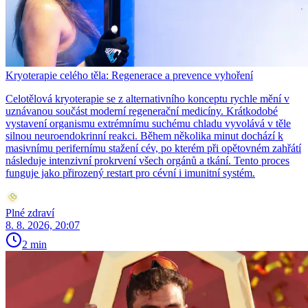
Kryoterapie celého těla: Regenerace a prevence vyhoření
Celotělová kryoterapie se z alternativního konceptu rychle mění v
uznávanou součást moderní regenerační medicíny. Krátkodobé
vystavení organismu extrémnímu suchému chladu vyvolává v těle
silnou neuroendokrinní reakci. Během několika minut dochází k
masivnímu perifernímu stažení cév, po kterém při opětovném zahřátí
následuje intenzivní prokrvení všech orgánů a tkání. Tento proces
funguje jako přirozený restart pro cévní i imunitní systém.
Plné zdraví
8. 8. 2026, 20:07
2 min