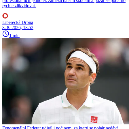
profesionálních jednotek zamezil dalším škodám a požár se podařilo
rychle zlikvidovat.
Liberecká Drbna
8. 8. 2026, 18:52
1 min
Fenomenální Federer udivil i počinem, za který se pohár nedává