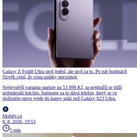
Galaxy Z Fold8 Ultra stojí jmění, ale stojí za to. Po pár hodinách
člověk zjistí, že cesta zpátky neexistuje
Nejlevnější varianta startuje na 53 999 Kč, ta nejdražší se blíží
sedmdesáti tisícům. Samsung za to dává telefon, který se ve
složeném stavu vejde do kapsy snáz než Galaxy S23 Ultra.
Mobify.cz
8. 8. 2026, 19:53
5 min