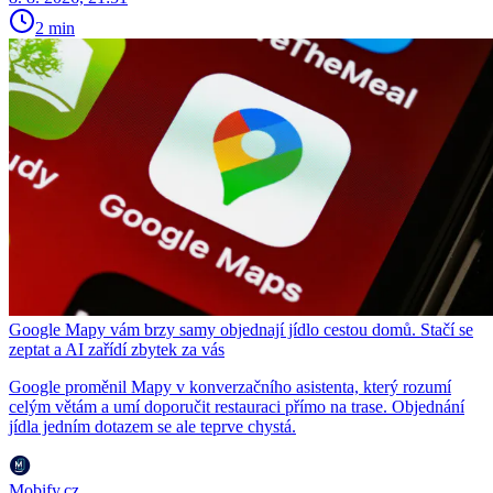
2 min
Google Mapy vám brzy samy objednají jídlo cestou domů. Stačí se
zeptat a AI zařídí zbytek za vás
Google proměnil Mapy v konverzačního asistenta, který rozumí
celým větám a umí doporučit restauraci přímo na trase. Objednání
jídla jedním dotazem se ale teprve chystá.
Mobify.cz