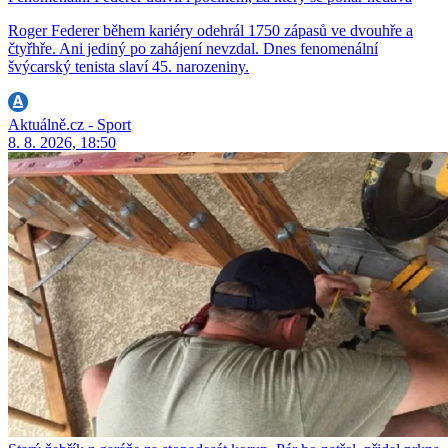
Roger Federer během kariéry odehrál 1750 zápasů ve dvouhře a
čtyřhře. Ani jediný po zahájení nevzdal. Dnes fenomenální
švýcarský tenista slaví 45. narozeniny.
Aktuálně.cz - Sport
8. 8. 2026, 18:50