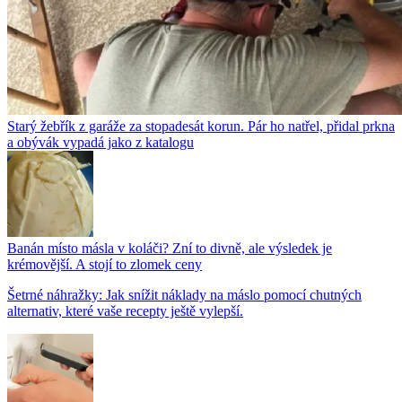
Starý žebřík z garáže za stopadesát korun. Pár ho natřel, přidal prkna
a obývák vypadá jako z katalogu
Banán místo másla v koláči? Zní to divně, ale výsledek je
krémovější. A stojí to zlomek ceny
Šetrné náhražky: Jak snížit náklady na máslo pomocí chutných
alternativ, které vaše recepty ještě vylepší.