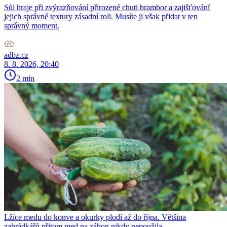
Sůl hraje při zvýrazňování přirozené chuti brambor a zajišťování
jejich správné textury zásadní roli. Musíte ji však přidat v ten
správný moment.
adbz.cz
8. 8. 2026, 20:40
2 min
Lžíce medu do konve a okurky plodí až do října. Většina
zahrádkářů přitom med na záhon nikdy nepoužila