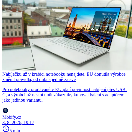
Nabíječku už v krabici notebooku nenajdete. EU donutila výrobce
změnit pravidla, od dubna jedině za své
Pro notebooky prodávané v EU platí povinnost nabíjení přes USB-
C, a výrobci už nesmí nutit zákazníky kupovat balení s adaptérem
jako jedinou variantu.
Mobify.cz
8. 8. 2026, 19:17
5 min