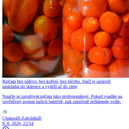
Rajčata bez nálevu, bez koření, bez ničeho. Stačí je správně
naskládat do sklenice a vydrží až do zimy
Naučte se zavařovat rajčata jako profesionálové. Pokud vsadíte na
osvědčený postup našich babiček, pak zaručeně nešlápnete vedle.
Chalupáři-Zahrádkáři
8. 8. 2026, 22:54