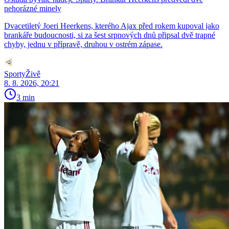
nehorázné minely
Dvacetiletý Joeri Heerkens, kterého Ajax před rokem kupoval jako
brankáře budoucnosti, si za šest srpnových dnů připsal dvě trapné
chyby, jednu v přípravě, druhou v ostrém zápase.
SportyŽivě
8. 8. 2026, 20:21
3 min