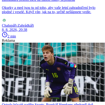
Okurky a med jsou tu od toho, aby vaše letní zahradničení bylo
plodné i veselé. Když víte, jak na to, určitě nešlápnete vedle.
Chalupáři-Zahrádkáři
8. 8. 2026, 20:38
2 min
Reklama
Ostuda bývalé naděje Sparty. Brankář Heerkens předvedl dvě