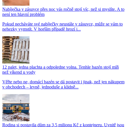
Nabíječka v zásuvce přes noc vás ročně stojí víc, než si myslíte. A to
není ten hlavní problém
Pokud necháváte své nabíječky neustále v zásuvce, může se vám to
nehezky vymstít. V horším případě hrozí i...
12 palet, jedna plachta a odpoledne volna. Tenhle bazén stojí míň
než víkend u vody
Věřte nebo ne, domácí bazén se dá postavit i jinak, než jen nákupem
v obchodech – levně, jednoduše a klidně...
Rodina si postavila dům za 3,5 milionu Kč z kontejneru. Uvnitř jsou