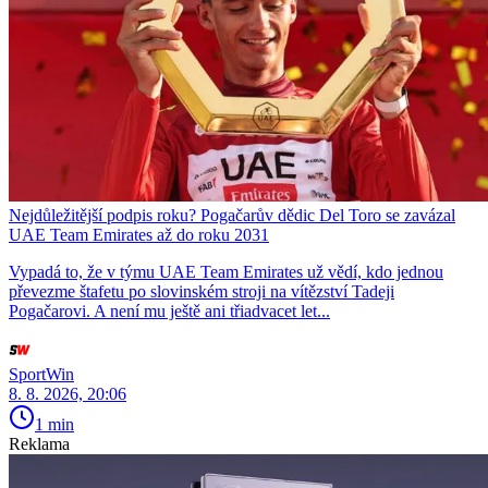
Nejdůležitější podpis roku? Pogačarův dědic Del Toro se zavázal
UAE Team Emirates až do roku 2031
Vypadá to, že v týmu UAE Team Emirates už vědí, kdo jednou
převezme štafetu po slovinském stroji na vítězství Tadeji
Pogačarovi. A není mu ještě ani třiadvacet let...
SportWin
8. 8. 2026, 20:06
1 min
Reklama