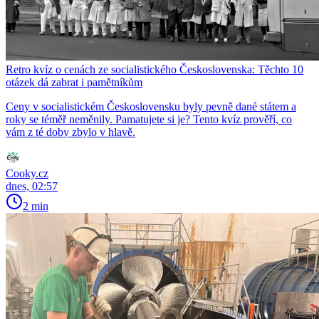
Retro kvíz o cenách ze socialistického Československa: Těchto 10
otázek dá zabrat i pamětníkům
Ceny v socialistickém Československu byly pevně dané státem a
roky se téměř neměnily. Pamatujete si je? Tento kvíz prověří, co
vám z té doby zbylo v hlavě.
Cooky.cz
dnes, 02:57
2 min