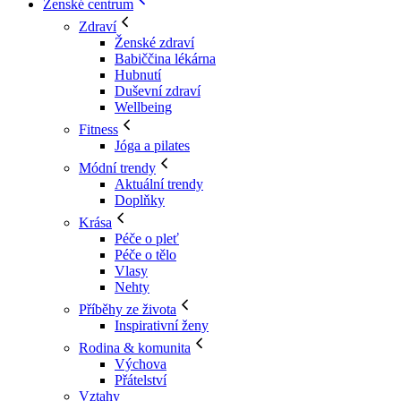
Ženské centrum
Zdraví
Ženské zdraví
Babiččina lékárna
Hubnutí
Duševní zdraví
Wellbeing
Fitness
Jóga a pilates
Módní trendy
Aktuální trendy
Doplňky
Krása
Péče o pleť
Péče o tělo
Vlasy
Nehty
Příběhy ze života
Inspirativní ženy
Rodina & komunita
Výchova
Přátelství
Vztahy