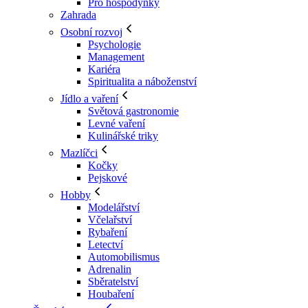
Pro hospodyňky
Zahrada
Osobní rozvoj
Psychologie
Management
Kariéra
Spiritualita a náboženství
Jídlo a vaření
Světová gastronomie
Levné vaření
Kulinářské triky
Mazlíčci
Kočky
Pejskové
Hobby
Modelářství
Včelařství
Rybaření
Letectví
Automobilismus
Adrenalin
Sběratelství
Houbaření