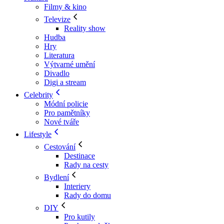
Filmy & kino
Televize
Reality show
Hudba
Hry
Literatura
Výtvarné umění
Divadlo
Digi a stream
Celebrity
Módní policie
Pro pamětníky
Nové tváře
Lifestyle
Cestování
Destinace
Rady na cesty
Bydlení
Interiery
Rady do domu
DIY
Pro kutily