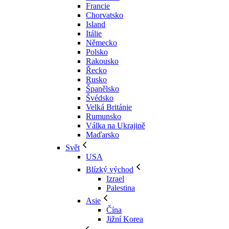
Francie
Chorvatsko
Island
Itálie
Německo
Polsko
Rakousko
Řecko
Rusko
Španělsko
Švédsko
Velká Británie
Rumunsko
Válka na Ukrajině
Maďarsko
Svět
USA
Blízký východ
Izrael
Palestina
Asie
Čína
Jižní Korea