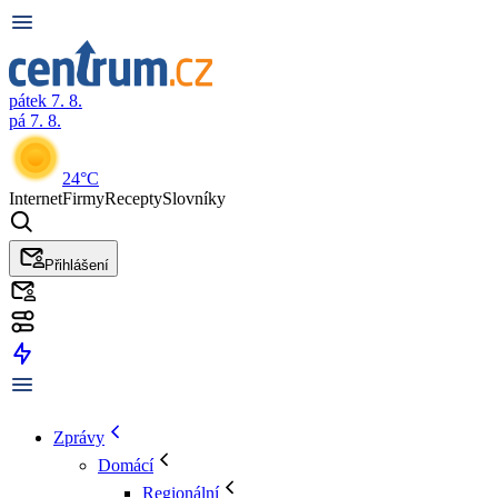
pátek 7. 8.
pá 7. 8.
24°C
Internet
Firmy
Recepty
Slovníky
Přihlášení
Zprávy
Domácí
Regionální