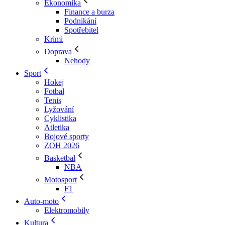
Ekonomika
Finance a burza
Podnikání
Spotřebitel
Krimi
Doprava
Nehody
Sport
Hokej
Fotbal
Tenis
Lyžování
Cyklistika
Atletika
Bojové sporty
ZOH 2026
Basketbal
NBA
Motosport
F1
Auto-moto
Elektromobily
Kultura