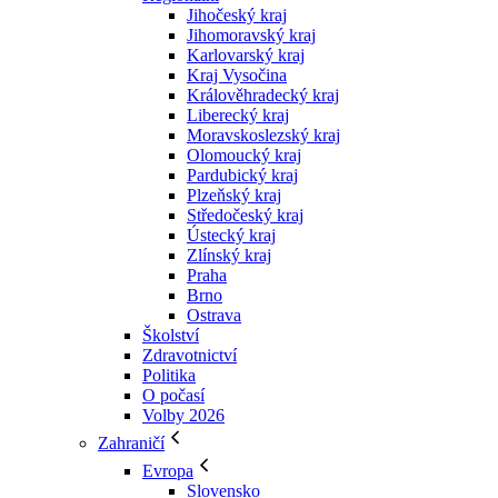
Jihočeský kraj
Jihomoravský kraj
Karlovarský kraj
Kraj Vysočina
Králověhradecký kraj
Liberecký kraj
Moravskoslezský kraj
Olomoucký kraj
Pardubický kraj
Plzeňský kraj
Středočeský kraj
Ústecký kraj
Zlínský kraj
Praha
Brno
Ostrava
Školství
Zdravotnictví
Politika
O počasí
Volby 2026
Zahraničí
Evropa
Slovensko