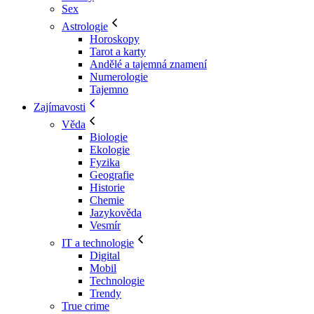
Sex
Astrologie
Horoskopy
Tarot a karty
Andělé a tajemná znamení
Numerologie
Tajemno
Zajímavosti
Věda
Biologie
Ekologie
Fyzika
Geografie
Historie
Chemie
Jazykověda
Vesmír
IT a technologie
Digital
Mobil
Technologie
Trendy
True crime