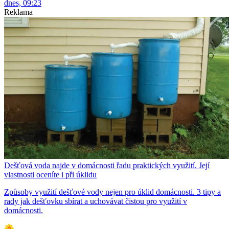
dnes, 09:23
Reklama
Dešťová voda najde v domácnosti řadu praktických využití. Její
vlastnosti oceníte i při úklidu
Způsoby využití dešťové vody nejen pro úklid domácnosti. 3 tipy a
rady jak dešťovku sbírat a uchovávat čistou pro využití v
domácnosti.