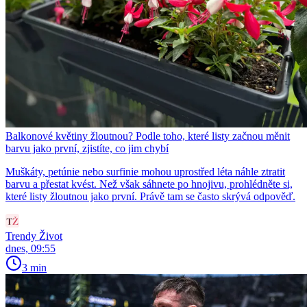
Balkonové květiny žloutnou? Podle toho, které listy začnou měnit
barvu jako první, zjistíte, co jim chybí
Muškáty, petúnie nebo surfinie mohou uprostřed léta náhle ztratit
barvu a přestat kvést. Než však sáhnete po hnojivu, prohlédněte si,
které listy žloutnou jako první. Právě tam se často skrývá odpověď.
Trendy Život
dnes, 09:55
3 min