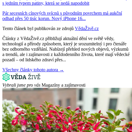
s jedním typem patiny, která se nedá napodobit
Pár secesních cínových svícnů s původním povrchem má aukční
odhad přes 50 tisíc korun. Nový iPhone 16...
Tento článek byl publikován ze zdrojů
VědaŽivě.cz
Články z VědaŽivě.cz přibližují aktuální dění ve světě vědy,
technologií a přírody způsobem, který je srozumitelný i pro čtenáře
bez odborného vzdělání. Nabízejí přehled nových objevů, výzkumů
a trendů, ale i zajímavosti z každodenního života, které mají vědecké
pozadí – od lidského zdraví přes...
Všechny články tohoto autora →
Vybrali jsme pro vás
Magazíny a zajímavosti