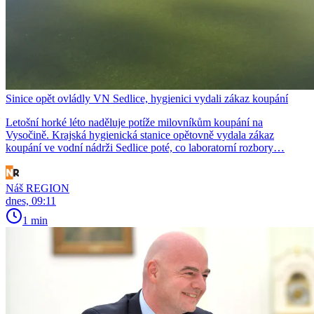
Sinice opět ovládly VN Sedlice, hygienici vydali zákaz koupání
Letošní horké léto naděluje potíže milovníkům koupání na
Vysočině. Krajská hygienická stanice opětovně vydala zákaz
koupání ve vodní nádrži Sedlice poté, co laboratorní rozbory…
Náš REGION
dnes, 09:11
1 min