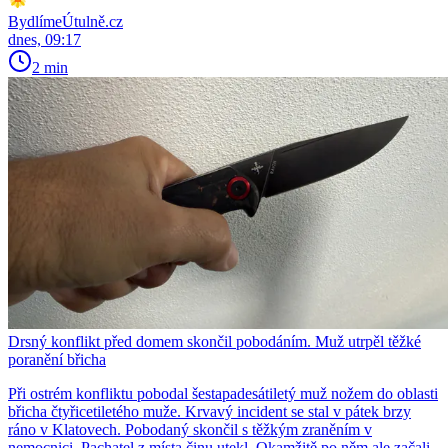
BydlímeÚtulně.cz
dnes, 09:17
2 min
Drsný konflikt před domem skončil pobodáním. Muž utrpěl těžké
poranění břicha
Při ostrém konfliktu pobodal šestapadesátiletý muž nožem do oblasti
břicha čtyřicetiletého muže. Krvavý incident se stal v pátek brzy
ráno v Klatovech. Pobodaný skončil s těžkým zraněním v
nemocnici. Pachatel z místa činu utekl. Okamžitě po něm ale začali