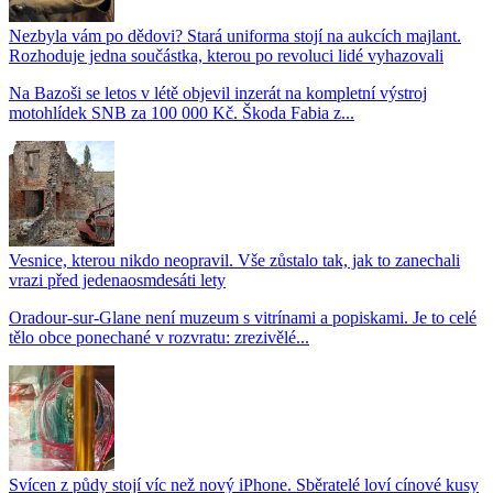
Nezbyla vám po dědovi? Stará uniforma stojí na aukcích majlant.
Rozhoduje jedna součástka, kterou po revoluci lidé vyhazovali
Na Bazoši se letos v létě objevil inzerát na kompletní výstroj
motohlídek SNB za 100 000 Kč. Škoda Fabia z...
Vesnice, kterou nikdo neopravil. Vše zůstalo tak, jak to zanechali
vrazi před jedenaosmdesáti lety
Oradour-sur-Glane není muzeum s vitrínami a popiskami. Je to celé
tělo obce ponechané v rozvratu: zrezivělé...
Svícen z půdy stojí víc než nový iPhone. Sběratelé loví cínové kusy