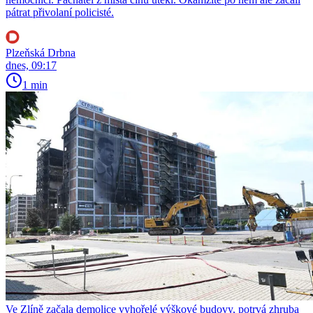
pátrat přivolaní policisté.
Plzeňská Drbna
dnes, 09:17
1 min
Ve Zlíně začala demolice vyhořelé výškové budovy, potrvá zhruba