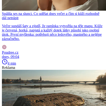
Spálila ses na slunci. Co udělat dnes večer a čím si kůži rozhodně
dál netrápit
Večer sundáš šaty a zjistíš, že ramínka vytvořila na těle mapu. Kůže
je červená, horká, napjatá a každý dotek látky působí jako osobní
útok. První myšlenka: potřebuji něco ledového, mastného a nejlépe
zázračného.
Poudree.cz
dnes, 09:04
4 min
Reklama