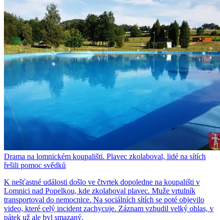
Drama na lomnickém koupališti. Plavec zkolaboval, lidé na sítích
řešili pomoc svědků
K nešťastné události došlo ve čtvrtek dopoledne na koupališti v
Lomnici nad Popelkou, kde zkolaboval plavec. Muže vrtulník
transportoval do nemocnice. Na sociálních sítích se poté objevilo
video, které celý incident zachycuje. Záznam vzbudil velký ohlas, v
pátek už ale byl smazaný.