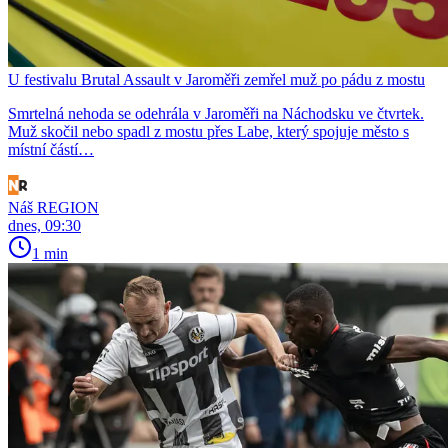
U festivalu Brutal Assault v Jaroměři zemřel muž po pádu z mostu
Smrtelná nehoda se odehrála v Jaroměři na Náchodsku ve čtvrtek.
Muž skočil nebo spadl z mostu přes Labe, který spojuje město s
místní částí…
Náš REGION
dnes, 09:30
1 min