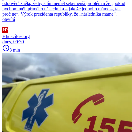
odpověď zněla, že by s tím neměl sebemenší problém a že „pokud
bychom měli přímého následníka – jakože jednoho máme –, tak
proč ne“. Výrok prezidenta republiky, že „následníka máme“,
otevírá
HlídacíPes.org
dnes, 09:30
3 min