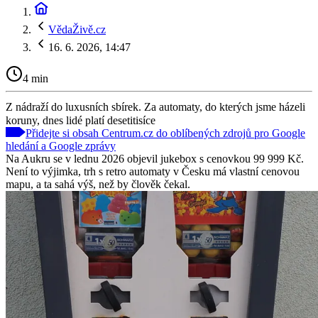
VědaŽivě.cz
16. 6. 2026, 14:47
4 min
Z nádraží do luxusních sbírek. Za automaty, do kterých jsme házeli
koruny, dnes lidé platí desetitisíce
Přidejte si obsah Centrum.cz do oblíbených zdrojů pro Google
hledání a Google zprávy
Na Aukru se v lednu 2026 objevil jukebox s cenovkou 99 999 Kč.
Není to výjimka, trh s retro automaty v Česku má vlastní cenovou
mapu, a ta sahá výš, než by člověk čekal.