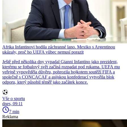
Afrika Infantinovi hodila záchranné lano. Mexiko s Argentinou
ukázaly, proč ho UEFA vůbec nemusí porazit
Ještě před několika dny vypadal Gianni Infantino jako prezident,
kterému se fotbalový svět začíná rozpadat pod rukama. UEFA mu
veřejně vypověděla důvěru, pohrozila bojkotem soutěží FIFA a
společně s CONCACAF a asijskou konfederací vytvořila blok
odporu, který působil téměř jako začátek konce.
Vše o sportu
dnes, 09:11
7 min
Reklama