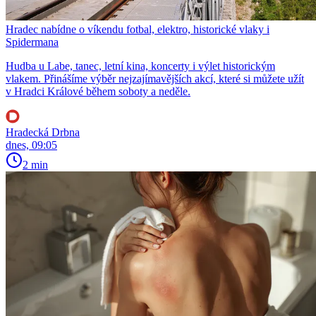
Hradec nabídne o víkendu fotbal, elektro, historické vlaky i
Spidermana
Hudba u Labe, tanec, letní kina, koncerty i výlet historickým
vlakem. Přinášíme výběr nejzajímavějších akcí, které si můžete užít
v Hradci Králové během soboty a neděle.
Hradecká Drbna
dnes, 09:05
2 min