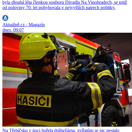
byla dlouhá léta členkou souboru Divadla Na Vinohradech, se totiž
od poloviny 70. let pohybovala v nejvyšších patrech politiky.
Aktuálně.cz - Magazín
dnes, 09:07
Na Třebíčsku v noci hořela drůbežárna, zvířatům se nic nestalo