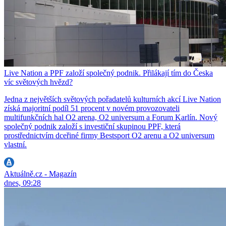
Live Nation a PPF založí společný podnik. Přilákají tím do Česka
víc světových hvězd?
Jedna z největších světových pořadatelů kulturních akcí Live Nation
získá majoritní podíl 51 procent v novém provozovateli
multifunkčních hal O2 arena, O2 universum a Forum Karlín. Nový
společný podnik založí s investiční skupinou PPF, která
prostřednictvím dceřiné firmy Bestsport O2 arenu a O2 universum
vlastní.
Aktuálně.cz - Magazín
dnes, 09:28