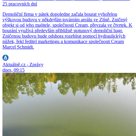
25 pracovních dní
Demoliční firma v pátek dopoledne začala bourat vyhořelou
výškovou budovu v někdejším továrním areálu ve Zlíně. Zničený
objekt si od jeho majitele, společnosti Cream, převzala ve čtvrtek. K
bourání využívá především přibližně stotunový demoliční bagr.
Zničenou budovu bude odshora rozebírat pomocí hydraulických
nůžek, řekl ředitel marketingu a komunikace společnosti Cream
Marcel Schmidt.
Aktuálně.cz - Zprávy
dnes, 09:15