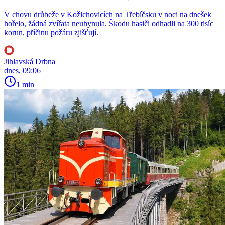
V chovu drůbeže v Kožichovicích na Třebíčsku v noci na dnešek
hořelo, žádná zvířata neuhynula. Škodu hasiči odhadli na 300 tisíc
korun, příčinu požáru zjišťují.
Jihlavská Drbna
dnes, 09:06
1 min