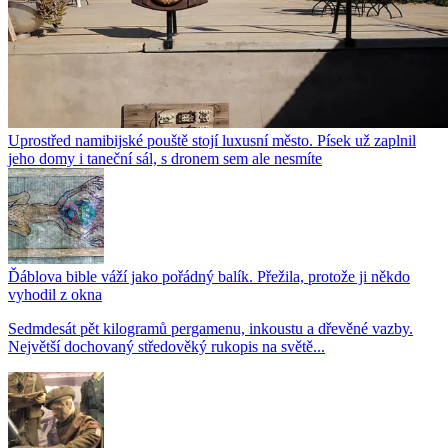
Uprostřed namibijské pouště stojí luxusní město. Písek už zaplnil
jeho domy i taneční sál, s dronem sem ale nesmíte
Ďáblova bible váží jako pořádný balík. Přežila, protože ji někdo
vyhodil z okna
Sedmdesát pět kilogramů pergamenu, inkoustu a dřevěné vazby.
Největší dochovaný středověký rukopis na světě...