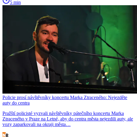
5 min
Policie prosí návštěvníky koncertu Marka Ztraceného: Nejezděte
auty do centra
Pražští policisté vyzvali návštěvníky pátečního koncertu Marka
Ztraceného v Praze na Letné, aby do centra města nejezdili auty, ale
vozy zaparkovali na okraji města…