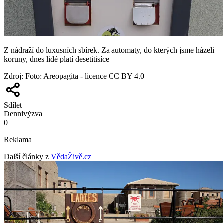
Z nádraží do luxusních sbírek. Za automaty, do kterých jsme házeli
koruny, dnes lidé platí desetitisíce
Zdroj
:
Foto: Areopagita - licence CC BY 4.0
Sdílet
Denní
výzva
0
Reklama
Další články z
VědaŽivě.cz