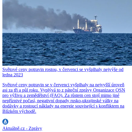
Světové ceny potravin rostou, v červenci se vyšplhaly nejvýše od
ledna 2023
Světové ceny potravin se v červenci vyšplhaly na nejvyšší úroveň
asi za tři a půl roku. Vyplývá to z páteční zprávy Organizace OSN
pro výživu a zemědělství (FAO). Za růstem cen stojí mimo jiné
nepříznivé počasí, negativní dopady rusko-ukrajinské války na
dodávky a rostoucí náklady na energie související s konfliktem na
Blízkém východě.
Aktuálně.cz - Zprávy