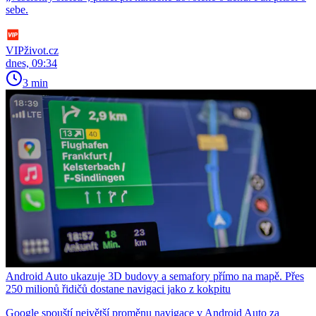
sebe.
VIPživot.cz
dnes, 09:34
3 min
Android Auto ukazuje 3D budovy a semafory přímo na mapě. Přes
250 milionů řidičů dostane navigaci jako z kokpitu
Google spouští největší proměnu navigace v Android Auto za