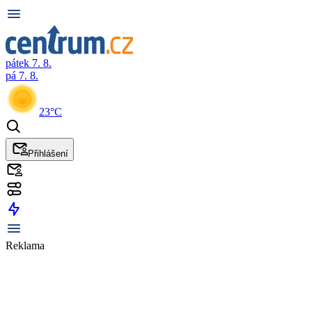
pátek 7. 8.
pá 7. 8.
23°C
Přihlášení
Reklama