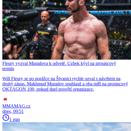
Fleury vyzval Muradova k odvetě. Uzbek kývl na prosincový
termín
Will Fleury se po porážce na Štvanici rychle ozval s návrhem na
druhý zápas. Makhmud Muradov souhlasil a oba míří na prosincový
OKTAGON 100, pokud duel posvětí organizace.
MMAMAG.cz
dnes, 09:51
1 min