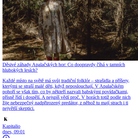
Děsivé záhady Apalačských hor: Co doopravdy číhá v tamních
hlubokých lesích?
Každé místo na světě má svůj tradiční folklór – strašidla a příšery,
kterými se straší malé děti, když neposlouchají. V Apalačském
pohoří se však tím, co by někteří nazvali babskými povídačkami,
přísně řídí i dospělí. A nejspíš vědí proč. V horách totiž podle nich
žije nebezpečný nadpřirozený predátor, z něhož tu mají strach i ti
největší skeptici.
Kapitalio
dnes, 09:01