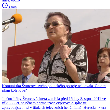
dnes, 09:10
3 min
Komunistka Švorcová svého politického postoje nelitovala. Co o ní
říkají kolegové?
Jméno Jiřiny Švorcové, která zemřela před 15 lety 8. srpna 2011 ve
věku 83 let, se během normalizace objevovalo spíše ve
zpravodajství než v titulcích televizních her či filmů. Herečka, která