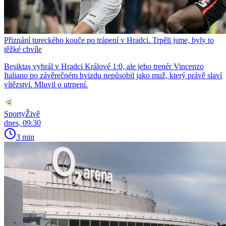
Přiznání tureckého kouče po trápení v Hradci. Trpěli jsme, byly to
těžké chvíle
Beşiktaş vyhrál v Hradci Králové 1:0, ale jeho trenér Vincenzo
Italiano po závěrečném hvizdu nepůsobil jako muž, který právě slaví
vítězství. Mluvil o utrpení.
SportyŽivě
dnes, 09:30
3 min