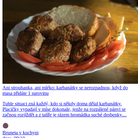
Ani strouhanka, ani mléko: karbanátky se nerozpadnou, když do
masa přidáte 1 surovinu
Tuhle situaci zná každý, kdo si někdy doma dělal karbanátky.
Placičky vypadají v míse dokonale, jenže na rozpálené pánvi se
začnou rozjíždět a z talíře je rázem hromádka suché drobenky....
Bruneta v kuchyni