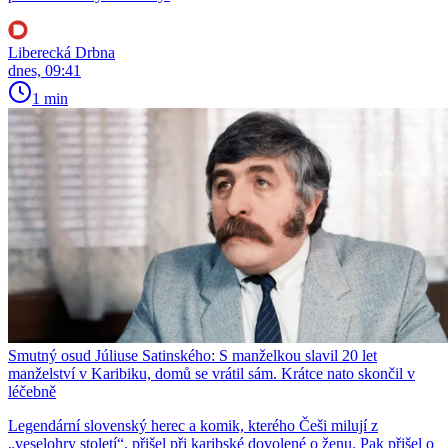
Liberecká Drbna
dnes, 09:41
1 min
Smutný osud Júliuse Satinského: S manželkou slavil 20 let
manželství v Karibiku, domů se vrátil sám. Krátce nato skončil v
léčebně
Legendární slovenský herec a komik, kterého Češi milují z
„veselohry století“, přišel při karibské dovolené o ženu. Pak přišel o