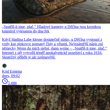
„Spatříš-li mne, plač.“ Hladové kameny u Děčína jsou kronikou
katastrof vytesanou do dna řek
Když hladina Labe klesne dostatečně nízko, u Děčína vystoupí z
vody kus pískovce popsaný čísly a větami. Nejznámější nápis zní
německy Wenn du mich siehst, dann weine – „Spatříš-li mne, plač.“
Internet z něj vytvořil téměř apokalyptické poselství z roku 1616.
Skutečný příběh je ale zajímavější.
Kód Enigma
dnes, 09:02
5 min