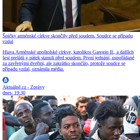
Špičky arménské církve skončily před soudem. Soudce se případu
vzdal
Hlava Arménské apoštolské církve, katolikos Garegin II., a dalších
šest prelátů v pátek stanuli před soudem. První jednání, uspořádané
za zavřenými dveřmi, ale zakrátko skončilo, protože soudce se
případu vzdal, oznámila média.
Aktuálně.cz - Zprávy
dnes, 19:30