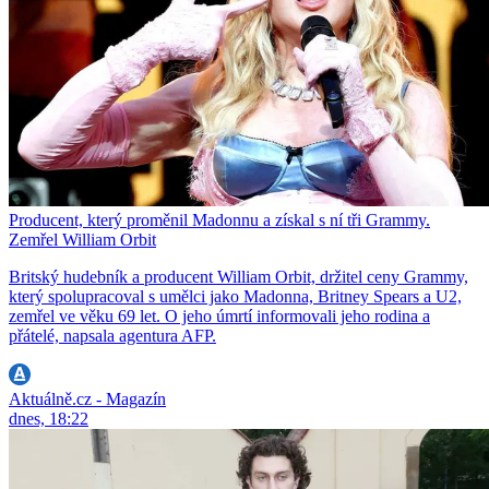
Producent, který proměnil Madonnu a získal s ní tři Grammy.
Zemřel William Orbit
Britský hudebník a producent William Orbit, držitel ceny Grammy,
který spolupracoval s umělci jako Madonna, Britney Spears a U2,
zemřel ve věku 69 let. O jeho úmrtí informovali jeho rodina a
přátelé, napsala agentura AFP.
Aktuálně.cz - Magazín
dnes, 18:22