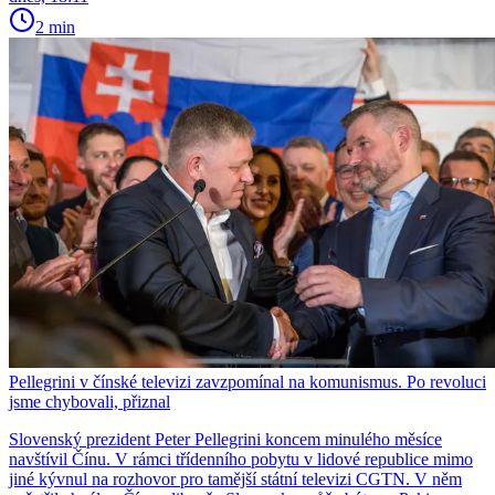
2 min
Pellegrini v čínské televizi zavzpomínal na komunismus. Po revoluci
jsme chybovali, přiznal
Slovenský prezident Peter Pellegrini koncem minulého měsíce
navštívil Čínu. V rámci třídenního pobytu v lidové republice mimo
jiné kývnul na rozhovor pro tamější státní televizi CGTN. V něm