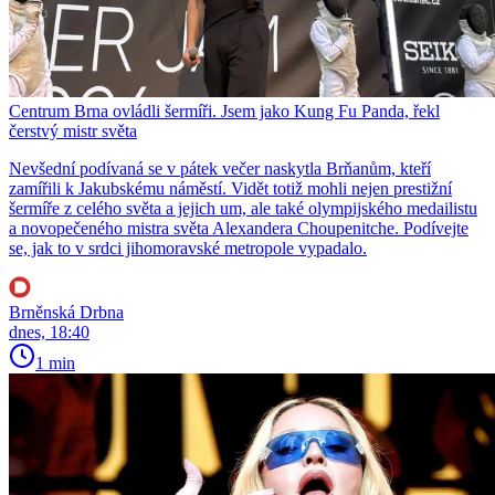
Centrum Brna ovládli šermíři. Jsem jako Kung Fu Panda, řekl
čerstvý mistr světa
Nevšední podívaná se v pátek večer naskytla Brňanům, kteří
zamířili k Jakubskému náměstí. Vidět totiž mohli nejen prestižní
šermíře z celého světa a jejich um, ale také olympijského medailistu
a novopečeného mistra světa Alexandera Choupenitche. Podívejte
se, jak to v srdci jihomoravské metropole vypadalo.
Brněnská Drbna
dnes, 18:40
1 min