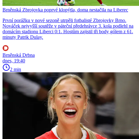
Brněnská Zbrojovka poprvé klopýtla, doma nestačila na Liberec
První porážku v nové sezoně utrpěli fotbalisté Zbrojovky Brno.
Nováček nejvyšší soutěže v páteční předehrávce 3. kola podlehl na
domácím stadionu Liberci 0:1. Hostům zajistil tři body gólem z 61.
minuty Patrik Dulay.
Brněnská Drbna
dnes, 19:40
2 min