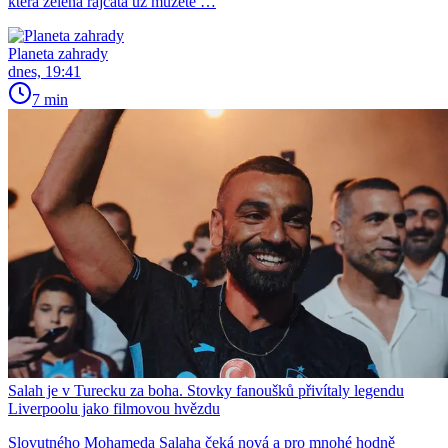
která zelená rajčata už můžete …
Planeta zahrady
dnes, 19:41
7 min
Salah je v Turecku za boha. Stovky fanoušků přivítaly legendu
Liverpoolu jako filmovou hvězdu
Slovutného Mohameda Salaha čeká nová a pro mnohé hodně