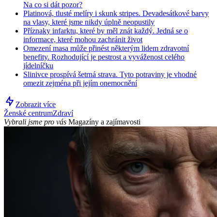
Na co si dát pozor?
Platinová, tlusté melíry i skunk stripes. Devadesátkové barvy
na vlasy, které jsme nikdy úplně neopustily
Příznaky infarktu, které by měl znát každý. Jedná se o
informace, které mohou zachránit život
Omezení masa může přinést některým lidem zdravotní
benefity. Rozhodující je pestrost a vyváženost celého
jídelníčku
Slinivce prospívá šetrná strava. Tyto potraviny je vhodné
omezit zejména při jejím onemocnění
Zobrazit více
Ženské centrum
Zdraví
Vybrali jsme pro vás
Magazíny a zajímavosti