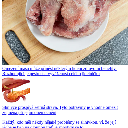
Omezení masa může přinést některým lidem zdravotní benefity.
Rozhodující je pestrost a vyváženost celého jídelníčku
Slinivce prospívá šetrná strava. Tyto potraviny je vhodné omezit
zejména při jejím onemocnění
Každý, kdo měl někdy nějaké problémy se slinivkou, ví, že její
léčba je běh na dlouhou trať. A mnohdy se to...