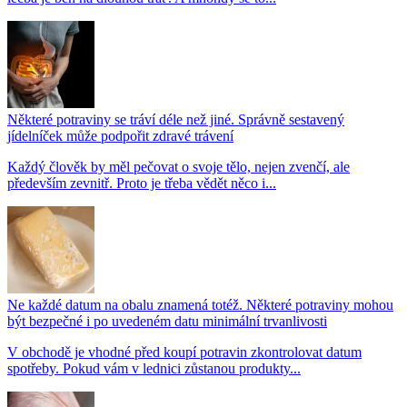
Některé potraviny se tráví déle než jiné. Správně sestavený
jídelníček může podpořit zdravé trávení
Každý člověk by měl pečovat o svoje tělo, nejen zvenčí, ale
především zevnitř. Proto je třeba vědět něco i...
Ne každé datum na obalu znamená totéž. Některé potraviny mohou
být bezpečné i po uvedeném datu minimální trvanlivosti
V obchodě je vhodné před koupí potravin zkontrolovat datum
spotřeby. Pokud vám v lednici zůstanou produkty...