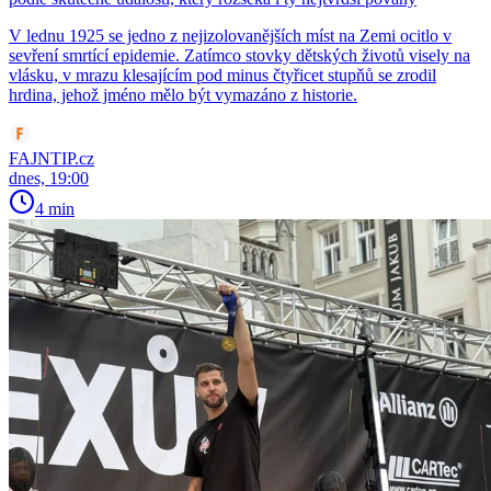
V lednu 1925 se jedno z nejizolovanějších míst na Zemi ocitlo v
sevření smrtící epidemie. Zatímco stovky dětských životů visely na
vlásku, v mrazu klesajícím pod minus čtyřicet stupňů se zrodil
hrdina, jehož jméno mělo být vymazáno z historie.
FAJNTIP.cz
dnes, 19:00
4 min