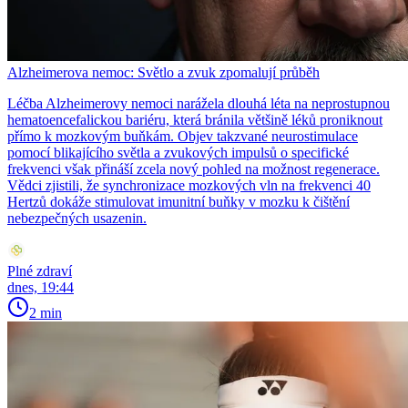
Alzheimerova nemoc: Světlo a zvuk zpomalují průběh
Léčba Alzheimerovy nemoci narážela dlouhá léta na neprostupnou
hematoencefalickou bariéru, která bránila většině léků proniknout
přímo k mozkovým buňkám. Objev takzvané neurostimulace
pomocí blikajícího světla a zvukových impulsů o specifické
frekvenci však přináší zcela nový pohled na možnost regenerace.
Vědci zjistili, že synchronizace mozkových vln na frekvenci 40
Hertzů dokáže stimulovat imunitní buňky v mozku k čištění
nebezpečných usazenin.
Plné zdraví
dnes, 19:44
2 min