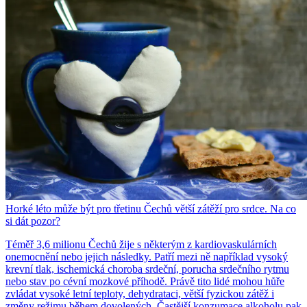
Horké léto může být pro třetinu Čechů větší zátěží pro srdce. Na co
si dát pozor?
Téměř 3,6 milionu Čechů žije s některým z kardiovaskulárních
onemocnění nebo jejich následky. Patří mezi ně například vysoký
krevní tlak, ischemická choroba srdeční, porucha srdečního rytmu
nebo stav po cévní mozkové příhodě. Právě tito lidé mohou hůře
zvládat vysoké letní teploty, dehydrataci, větší fyzickou zátěž i
změny režimu během dovolených. Častější konzumace alkoholu pak