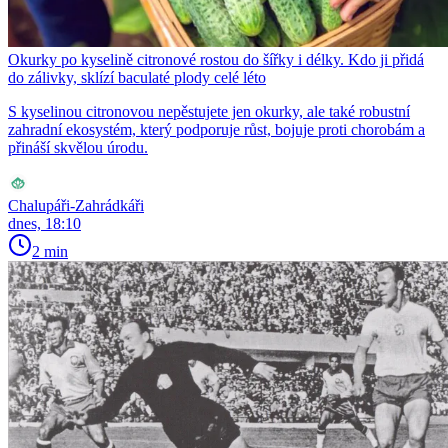
Okurky po kyselině citronové rostou do šířky i délky. Kdo ji přidá
do zálivky, sklízí baculaté plody celé léto
S kyselinou citronovou nepěstujete jen okurky, ale také robustní
zahradní ekosystém, který podporuje růst, bojuje proti chorobám a
přináší skvělou úrodu.
Chalupáři-Zahrádkáři
dnes, 18:10
2 min