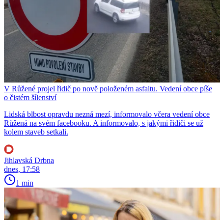
V Růžené projel řidič po nově položeném asfaltu. Vedení obce píše
o čistém šílenství
Lidská blbost opravdu nezná mezí, informovalo včera vedení obce
Růžená na svém facebooku. A informovalo, s jakými řidiči se už
kolem staveb setkali.
Jihlavská Drbna
dnes, 17:58
1 min