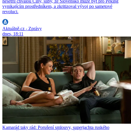
nešetřil chválou Číny, sliby, že Slovensko může být pro Peking
vynikajícím prostředníkem, a zkritizoval vývoj po sametové
revoluci.
Aktuálně.cz - Zprávy
dnes, 18:11
Kamarád taky rád: Porušení smlouvy, superjachta ruského