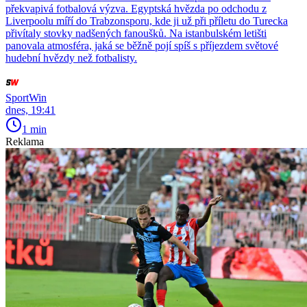
překvapivá fotbalová výzva. Egyptská hvězda po odchodu z
Liverpoolu míří do Trabzonsporu, kde ji už při příletu do Turecka
přivítaly stovky nadšených fanoušků. Na istanbulském letišti
panovala atmosféra, jaká se běžně pojí spíš s příjezdem světové
hudební hvězdy než fotbalisty.
SportWin
dnes, 19:41
1 min
Reklama