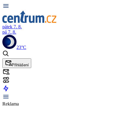
pátek 7. 8.
pá 7. 8.
23°C
Přihlášení
Reklama