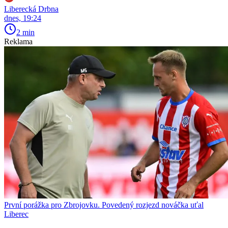
Liberecká Drbna
dnes, 19:24
2 min
Reklama
První porážka pro Zbrojovku. Povedený rozjezd nováčka uťal
Liberec