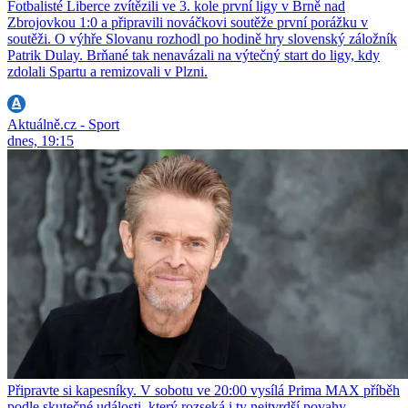
Fotbalisté Liberce zvítězili ve 3. kole první ligy v Brně nad
Zbrojovkou 1:0 a připravili nováčkovi soutěže první porážku v
soutěži. O výhře Slovanu rozhodl po hodině hry slovenský záložník
Patrik Dulay. Brňané tak nenavázali na výtečný start do ligy, kdy
zdolali Spartu a remizovali v Plzni.
Aktuálně.cz - Sport
dnes, 19:15
Připravte si kapesníky. V sobotu ve 20:00 vysílá Prima MAX příběh
podle skutečné události, který rozseká i ty nejtvrdší povahy