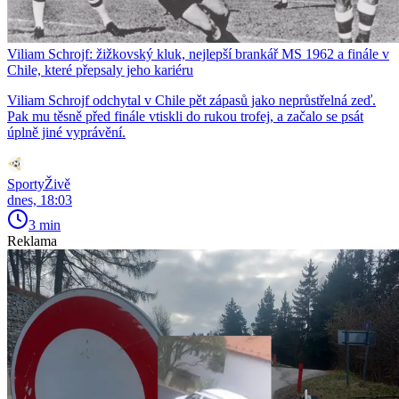
Viliam Schrojf: žižkovský kluk, nejlepší brankář MS 1962 a finále v
Chile, které přepsaly jeho kariéru
Viliam Schrojf odchytal v Chile pět zápasů jako neprůstřelná zeď.
Pak mu těsně před finále vtiskli do rukou trofej, a začalo se psát
úplně jiné vyprávění.
SportyŽivě
dnes, 18:03
3 min
Reklama