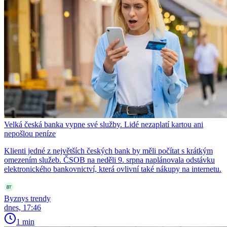
Velká česká banka vypne své služby. Lidé nezaplatí kartou ani
nepošlou peníze
Klienti jedné z největších českých bank by měli počítat s krátkým
omezením služeb. ČSOB na neděli 9. srpna naplánovala odstávku
elektronického bankovnictví, která ovlivní také nákupy na internetu.
Byznys trendy
dnes, 17:46
1 min