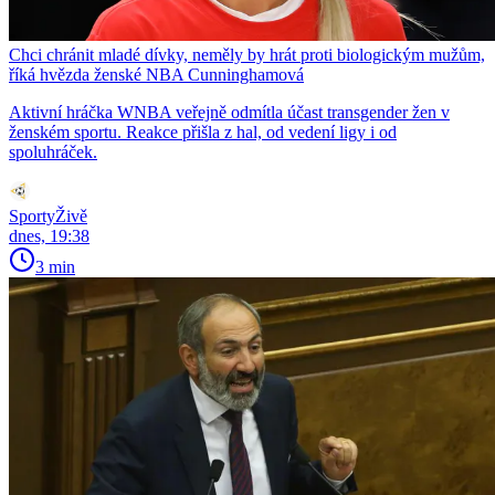
Chci chránit mladé dívky, neměly by hrát proti biologickým mužům,
říká hvězda ženské NBA Cunninghamová
Aktivní hráčka WNBA veřejně odmítla účast transgender žen v
ženském sportu. Reakce přišla z hal, od vedení ligy i od
spoluhráček.
SportyŽivě
dnes, 19:38
3 min