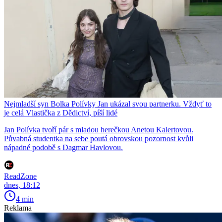
Nejmladší syn Bolka Polívky Jan ukázal svou partnerku. Vždyť to
je celá Vlastička z Dědictví, píší lidé
Jan Polívka tvoří pár s mladou herečkou Anetou Kalertovou.
Půvabná studentka na sebe poutá obrovskou pozornost kvůli
nápadné podobě s Dagmar Havlovou.
ReadZone
dnes, 18:12
4 min
Reklama