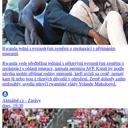
Rwanda jedná s evropskými zeměmi o spolupráci s přijímáním
migrantů
Rwanda vede předběžná jednání s některými evropskými zeměmi o
spolupráci v oblasti migrace, napsala agentura AFP. Kigali by podle
návrhu mohlo přijímat rodiny migrantů, kteří uvízli na cestě, nemají
kam jít nebo jsou z různých důvodů v ohrožení. Země dohody zatím
nedosáhly, uvedla mluvčí rwandské vlády Yolande Makoloová.
Aktuálně.cz - Zprávy
dnes, 19:30