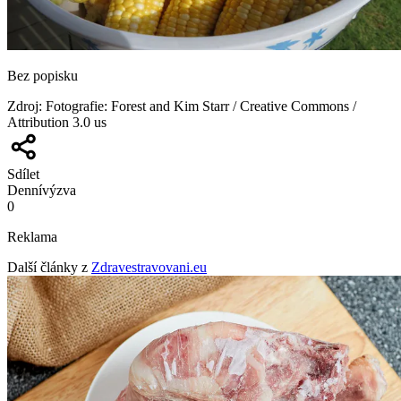
Bez popisku
Zdroj
:
Fotografie: Forest and Kim Starr / Creative Commons /
Attribution 3.0 us
Sdílet
Denní
výzva
0
Reklama
Další články z
Zdravestravovani.eu