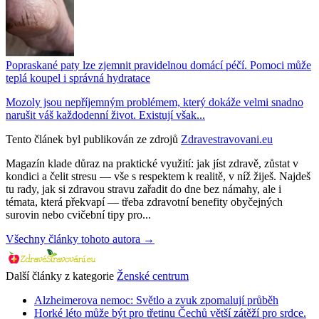
Popraskané paty lze zjemnit pravidelnou domácí péčí. Pomoci může
teplá koupel i správná hydratace
Mozoly jsou nepříjemným problémem, který dokáže velmi snadno
narušit váš každodenní život. Existují však...
Tento článek byl publikován ze zdrojů
Zdravestravovani.eu
Magazín klade důraz na praktické využití: jak jíst zdravě, zůstat v
kondici a čelit stresu — vše s respektem k realitě, v níž žiješ. Najdeš
tu rady, jak si zdravou stravu zařadit do dne bez námahy, ale i
témata, která překvapí — třeba zdravotní benefity obyčejných
surovin nebo cvičební tipy pro...
Všechny články tohoto autora →
Další články z kategorie
Ženské centrum
Alzheimerova nemoc: Světlo a zvuk zpomalují průběh
Horké léto může být pro třetinu Čechů větší zátěží pro srdce.