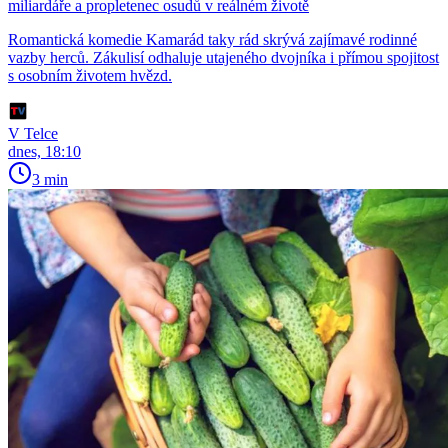
miliardáře a propletenec osudů v reálném životě
Romantická komedie Kamarád taky rád skrývá zajímavé rodinné
vazby herců. Zákulisí odhaluje utajeného dvojníka i přímou spojitost
s osobním životem hvězd.
V Telce
dnes, 18:10
3 min