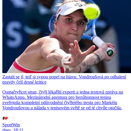
Zastali se jí, teď si sypou popel na hlavu. Vondroušová po odhalení
pravdy čelí drsné kritice
Osmačtyřicet stran, čtyři lékařští experti a jedna textová zpráva na
WhatsAppu. Mezinárodní agentura pro bezúhonnost tenisu
zveřejnila kompletní odůvodnění čtyřletého trestu pro Markétu
Vondroušovou a nálada v tenisovém světě se od té chvíle otočila.
SportWin
dnes, 18:11