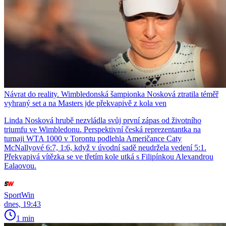
Návrat do reality. Wimbledonská šampionka Nosková ztratila téměř
vyhraný set a na Masters jde překvapivě z kola ven
Linda Nosková hrubě nezvládla svůj první zápas od životního
triumfu ve Wimbledonu. Perspektivní česká reprezentantka na
turnaji WTA 1000 v Torontu podlehla Američance Caty
McNallyové 6:7, 1:6, když v úvodní sadě neudržela vedení 5:1.
Překvapivá vítězka se ve třetím kole utká s Filipínkou Alexandrou
Ealaovou.
SportWin
dnes, 19:43
1 min