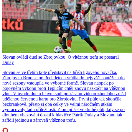
Slovan ovládl duel se Zbrojovkou. O vítěznou trefu se postaral
Dulay
Slovan se ve třetím kole představil na hřišti ligového nováčka.
Zbrojovka Brno se po třech letech vrátila do nejvyšší soutěže a do
nové sezony vstoupila ve výborné formě. Slovan naopak po
bojovném výkonu proti Teplicím chtěl znovu naskočit na vítěznou
vlnu. V úvodu duelu hlavní sudí po zásahu videorozhodčího zrušil
udělenou červenou kartu pro Zbrojovku. První půle tak skončila
bezbrankově, přesto si oba celky ve velmi náročném utkání
vypracovaly řadu příležitostí. Zlom přišel ve druhé půli, kdy se po
dlouhém vhazování dostal k hlavičce Patrik Dulay a Slovanu tak
zařídil jedinou a zároveň vítěznou trefu.