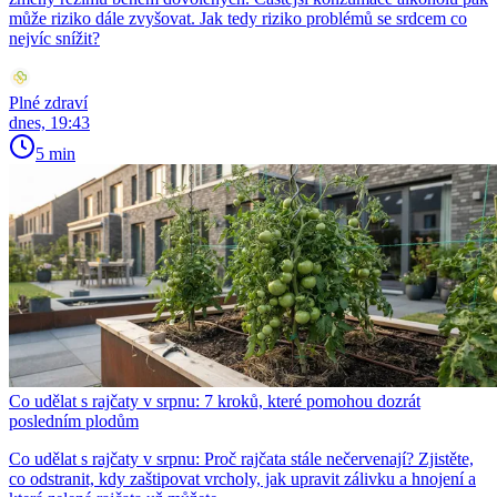
může riziko dále zvyšovat. Jak tedy riziko problémů se srdcem co
nejvíc snížit?
Plné zdraví
dnes, 19:43
5 min
Co udělat s rajčaty v srpnu: 7 kroků, které pomohou dozrát
posledním plodům
Co udělat s rajčaty v srpnu: Proč rajčata stále nečervenají? Zjistěte,
co odstranit, kdy zaštipovat vrcholy, jak upravit zálivku a hnojení a